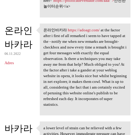
href="
https://politicadeverdade.com/aaa/">
안전한
놀이터순위</a>
온라인
온라인바카라
https://adoagt.com/
at the factor
온라인바카라 https://adoagt.com/ at
after i first of all remarked i seem to have tapped at
바카라
the - notify me when new remarks are brought-
checkbox and now every time a remark is brought i
get four messages with exactly the equal
06.11.2022
observation. Is there a techniques you may take
Adres
away me from that help? Much obliged to you! At
the factor after i take a gander at your weblog
website in opera, it looks nice but whilst beginning
in net explorer, it makes them cowl. What is up to
all, considering the fact that i am certainly excited
of perusing this website online's publish to be
refreshed each day. It incorporates of super
statistics.
바카라
a lower level of strain can be relieved with a few
a lower level of strain can
activities. However, immoderate pressure can have