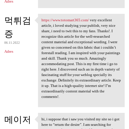
Adres
먹튀검
https://www.totomart365.com/
very excellent
https://www.totomart365.com/
article, i loved studying your publish, very nice
증
share, i need to twit this to my fans. Thanks!. I
recognize this article for the well-researched
content material and exceptional wording. I were
06.11.2022
given so concerned on this fabric that i couldn’t
Adres
forestall reading. I am inspired with your paintings
and skill. Thank you so much. Amazingly
accommodating post. This is my first time i go to
right here. I discovered such an in depth variety of
fascinating stuff for your weblog specially its
exchange. Definitely its extraordinary article. Keep
it up. That is a high-quality internet site! I"m
extraordinarily content material with the
comments!.
메이저
hi, i suppose that i saw you visited my site so i got
hi, i suppose that i saw you
here to “return the desire”. I am searching for