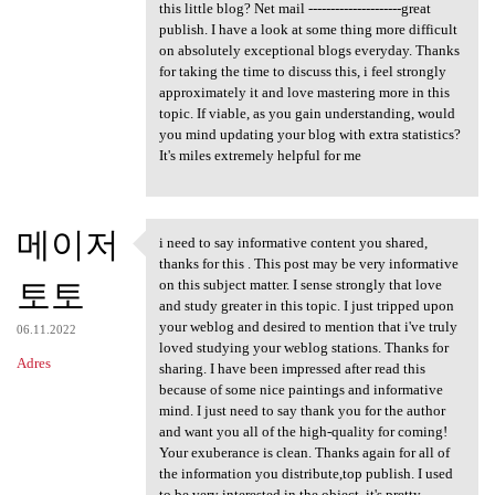
this little blog? Net mail ---------------------great
publish. I have a look at some thing more difficult
on absolutely exceptional blogs everyday. Thanks
for taking the time to discuss this, i feel strongly
approximately it and love mastering more in this
topic. If viable, as you gain understanding, would
you mind updating your blog with extra statistics?
It's miles extremely helpful for me
메이저
i need to say informative content you shared,
i need to say informative
thanks for this . This post may be very informative
토토
on this subject matter. I sense strongly that love
and study greater in this topic. I just tripped upon
your weblog and desired to mention that i've truly
06.11.2022
loved studying your weblog stations. Thanks for
Adres
sharing. I have been impressed after read this
because of some nice paintings and informative
mind. I just need to say thank you for the author
and want you all of the high-quality for coming!
Your exuberance is clean. Thanks again for all of
the information you distribute,top publish. I used
to be very interested in the object, it's pretty