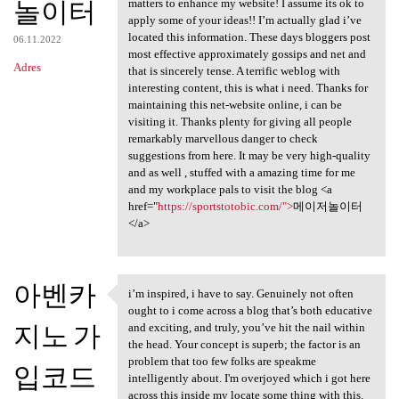
놀이터
matters to enhance my website! I assume its ok to
apply some of your ideas!! I’m actually glad i’ve
located this information. These days bloggers post
06.11.2022
most effective approximately gossips and net and
Adres
that is sincerely tense. A terrific weblog with
interesting content, this is what i need. Thanks for
maintaining this net-website online, i can be
visiting it. Thanks plenty for giving all people
remarkably marvellous danger to check
suggestions from here. It may be very high-quality
and as well , stuffed with a amazing time for me
and my workplace pals to visit the blog <a
href="
https://sportstotobic.com/">
메이저놀이터
</a>
아벤카
i’m inspired, i have to say. Genuinely not often
i’m inspired, i have to say.
ought to i come across a blog that’s both educative
지노 가
and exciting, and truly, you’ve hit the nail within
the head. Your concept is superb; the factor is an
problem that too few folks are speakme
입코드
intelligently about. I'm overjoyed which i got here
across this inside my locate some thing with this.