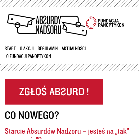
Przejdź
do
treści
START
O AKCJI
REGULAMIN
AKTUALNOŚCI
O FUNDACJI PANOPTYKON
CO NOWEGO?
Starcie Absurdów Nadzoru – jesteś na „tak”