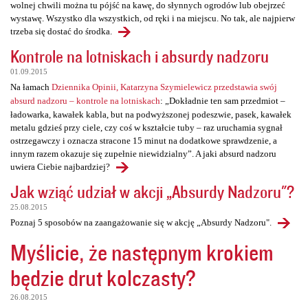
wolnej chwili można tu pójść na kawę, do słynnych ogrodów lub obejrzeć
wystawę. Wszystko dla wszystkich, od ręki i na miejscu. No tak, ale najpierw
trzeba się dostać do środka.
Kontrole na lotniskach i absurdy nadzoru
01.09.2015
Na łamach
Dziennika Opinii, Katarzyna Szymielewicz przedstawia swój
absurd nadzoru – kontrole na lotniskach
: „Dokładnie ten sam przedmiot –
ładowarka, kawałek kabla, but na podwyższonej podeszwie, pasek, kawałek
metalu gdzieś przy ciele, czy coś w kształcie tuby – raz uruchamia sygnał
ostrzegawczy i oznacza stracone 15 minut na dodatkowe sprawdzenie, a
innym razem okazuje się zupełnie niewidzialny”. A jaki absurd nadzoru
uwiera Ciebie najbardziej?
Jak wziąć udział w akcji „Absurdy Nadzoru"?
25.08.2015
Poznaj 5 sposobów na zaangażowanie się w akcję „Absurdy Nadzoru".
Myślicie, że następnym krokiem
będzie drut kolczasty?
26.08.2015