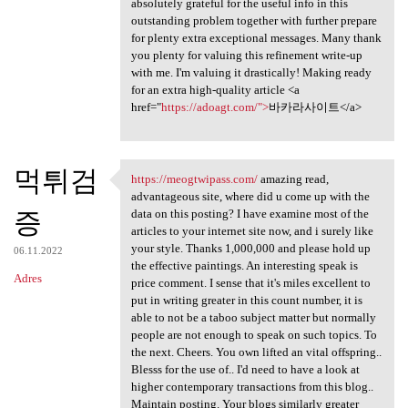
absolutely grateful for the useful info in this
outstanding problem together with further prepare
for plenty extra exceptional messages. Many thank
you plenty for valuing this refinement write-up
with me. I'm valuing it drastically! Making ready
for an extra high-quality article <a
href="
https://adoagt.com/">
바카라사이트</a>
먹튀검
https://meogtwipass.com/
amazing read,
https://meogtwipass.com/
advantageous site, where did u come up with the
증
data on this posting? I have examine most of the
articles to your internet site now, and i surely like
your style. Thanks 1,000,000 and please hold up
06.11.2022
the effective paintings. An interesting speak is
Adres
price comment. I sense that it's miles excellent to
put in writing greater in this count number, it is
able to not be a taboo subject matter but normally
people are not enough to speak on such topics. To
the next. Cheers. You own lifted an vital offspring..
Blesss for the use of.. I'd need to have a look at
higher contemporary transactions from this blog..
Maintain posting. Your blogs similarly greater