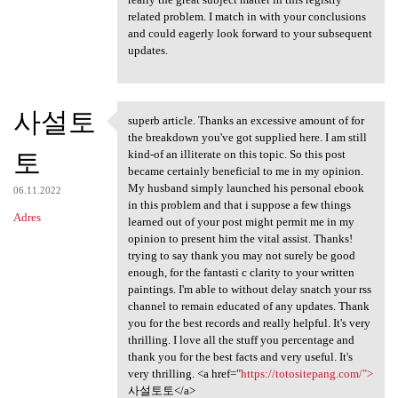
related problem. I match in with your conclusions
and could eagerly look forward to your subsequent
updates.
사설토
superb article. Thanks an excessive amount of for
superb article. Thanks an
the breakdown you've got supplied here. I am still
토
kind-of an illiterate on this topic. So this post
became certainly beneficial to me in my opinion.
My husband simply launched his personal ebook
06.11.2022
in this problem and that i suppose a few things
Adres
learned out of your post might permit me in my
opinion to present him the vital assist. Thanks!
trying to say thank you may not surely be good
enough, for the fantasti c clarity to your written
paintings. I'm able to without delay snatch your rss
channel to remain educated of any updates. Thank
you for the best records and really helpful. It's very
thrilling. I love all the stuff you percentage and
thank you for the best facts and very useful. It's
very thrilling. <a href="
https://totositepang.com/">
사설토토</a>