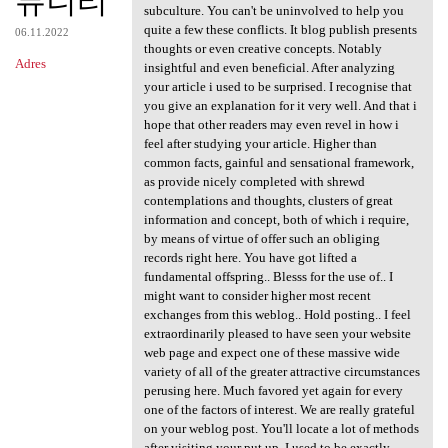
뮤니티
subculture. You can't be uninvolved to help you
quite a few these conflicts. It blog publish presents
06.11.2022
thoughts or even creative concepts. Notably
Adres
insightful and even beneficial. After analyzing
your article i used to be surprised. I recognise that
you give an explanation for it very well. And that i
hope that other readers may even revel in how i
feel after studying your article. Higher than
common facts, gainful and sensational framework,
as provide nicely completed with shrewd
contemplations and thoughts, clusters of great
information and concept, both of which i require,
by means of virtue of offer such an obliging
records right here. You have got lifted a
fundamental offspring.. Blesss for the use of.. I
might want to consider higher most recent
exchanges from this weblog.. Hold posting.. I feel
extraordinarily pleased to have seen your website
web page and expect one of these massive wide
variety of all of the greater attractive circumstances
perusing here. Much favored yet again for every
one of the factors of interest. We are really grateful
on your weblog post. You'll locate a lot of methods
after visiting your put up. I used to be exactly