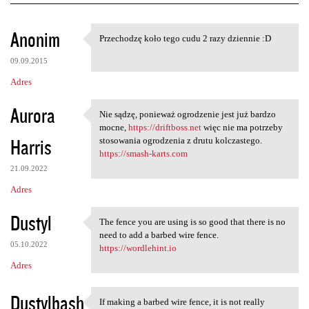
K
Anonim
Przechodzę koło tego cudu 2 razy dziennie :D
Przechodzę koło tego cudu 2
o
09.09.2015
m
Adres
e
n
Aurora
Nie sądzę, ponieważ ogrodzenie jest już bardzo
Nie sądzę, ponieważ
t
mocne,
https://driftboss.net
więc nie ma potrzeby
Harris
stosowania ogrodzenia z drutu kolczastego.
a
https://smash-karts.com
r
21.09.2022
z
Adres
e
Dustyl
The fence you are using is so good that there is no
The fence you are using is so
need to add a barbed wire fence.
05.10.2022
https://wordlehint.io
Adres
Dustylbash
If making a barbed wire fence, it is not really