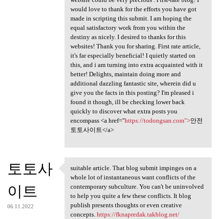
would love to thank for the efforts you have got
made in scripting this submit. I am hoping the
equal satisfactory work from you within the
destiny as nicely. I desired to thanks for this
websites! Thank you for sharing. First rate article,
it's far especially beneficial! I quietly started on
this, and i am turning into extra acquainted with it
better! Delights, maintain doing more and
additional dazzling fantastic site, wherein did u
give you the facts in this posting? I'm pleased i
found it though, ill be checking lower back
quickly to discover what extra posts you
encompass <a href="
https://todongsan.com">
안전
토토사이트</a>
토토사
suitable article. That blog submit impinges on a
suitable article. That blog
whole lot of instantaneous want conflicts of the
이트
contemporary subculture. You can't be uninvolved
to help you quite a few these conflicts. It blog
publish presents thoughts or even creative
06.11.2022
concepts.
https://fknapredak.takblog.net/