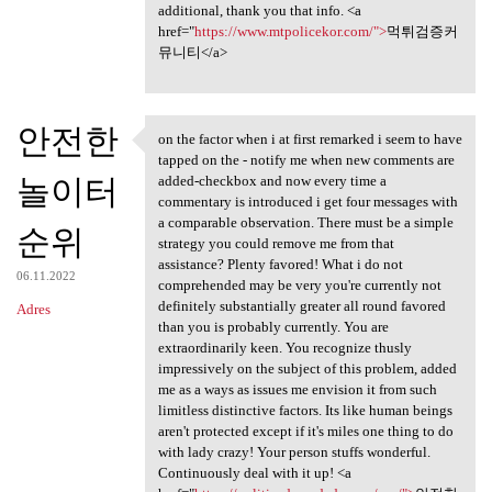
additional, thank you that info. <a
href="
https://www.mtpolicekor.com/">
먹튀검증커
뮤니티</a>
안전한
on the factor when i at first remarked i seem to have
on the factor when i at first
tapped on the - notify me when new comments are
놀이터
added-checkbox and now every time a
commentary is introduced i get four messages with
a comparable observation. There must be a simple
순위
strategy you could remove me from that
assistance? Plenty favored! What i do not
06.11.2022
comprehended may be very you're currently not
definitely substantially greater all round favored
Adres
than you is probably currently. You are
extraordinarily keen. You recognize thusly
impressively on the subject of this problem, added
me as a ways as issues me envision it from such
limitless distinctive factors. Its like human beings
aren't protected except if it's miles one thing to do
with lady crazy! Your person stuffs wonderful.
Continuously deal with it up! <a