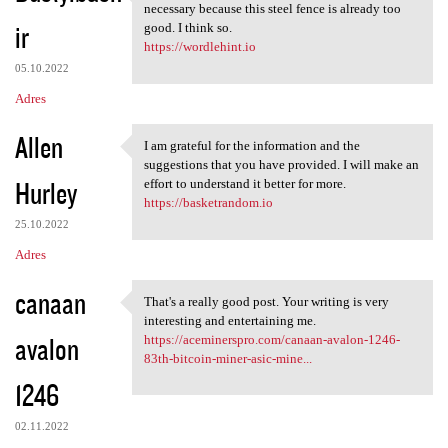
If making a barbed wire fence
necessary because this steel fence is already too
ir
good. I think so.
https://wordlehint.io
05.10.2022
Adres
Allen
I am grateful for the information and the
I am grateful for the
suggestions that you have provided. I will make an
Hurley
effort to understand it better for more.
https://basketrandom.io
25.10.2022
Adres
canaan
That's a really good post. Your writing is very
That's a really good post.
interesting and entertaining me.
avalon
https://aceminerspro.com/canaan-avalon-1246-
83th-bitcoin-miner-asic-mine...
1246
02.11.2022