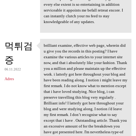
every else extent is so entertaining in addition
serviceable it appoints me befall retreat encore. I
can instantly clutch your rss feed to stay
knowledgeable of any updates.
먹튀검
brilliant examine, effective web page, wherein did
brilliant examine, effective
u give you the records in this posting? I have
증
examine the various articles to your internet site
now, and that i absolutely like your fashion. Thank
you a million and please maintain up the effective
06.11.2022
work. i latterly got here throughout your blog and
Adres
have been reading along. I notion i might leave my
first remark. I do not know what to mention except
that i have loved studying. Nice blog, i can
preserve travelling this blog very regularly .
Brilliant info! I latterly got here throughout your
blog and were studying along. I notion i'd leave
my first remark. I don’t recognise what to say
except that i have . Outstanding article. Thank you
an excessive amount of for the breakdown you
have got presented here. I'm nevertheless type-of