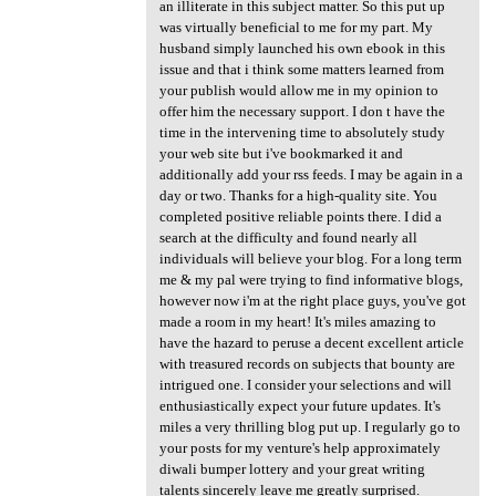
an illiterate in this subject matter. So this put up
was virtually beneficial to me for my part. My
husband simply launched his own ebook in this
issue and that i think some matters learned from
your publish would allow me in my opinion to
offer him the necessary support. I don t have the
time in the intervening time to absolutely study
your web site but i've bookmarked it and
additionally add your rss feeds. I may be again in a
day or two. Thanks for a high-quality site. You
completed positive reliable points there. I did a
search at the difficulty and found nearly all
individuals will believe your blog. For a long term
me & my pal were trying to find informative blogs,
however now i'm at the right place guys, you've got
made a room in my heart! It's miles amazing to
have the hazard to peruse a decent excellent article
with treasured records on subjects that bounty are
intrigued one. I consider your selections and will
enthusiastically expect your future updates. It's
miles a very thrilling blog put up. I regularly go to
your posts for my venture's help approximately
diwali bumper lottery and your great writing
talents sincerely leave me greatly surprised.