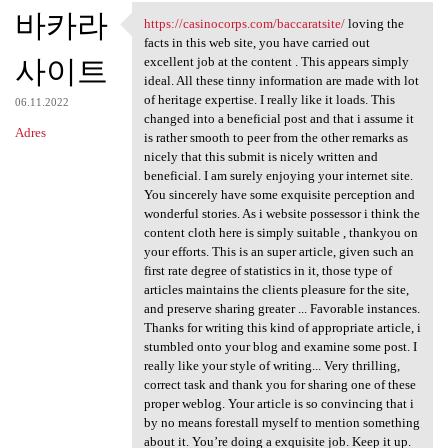
바카라
https://casinocorps.com/baccaratsite/
loving the
https://casinocorps.com
facts in this web site, you have carried out
사이트
excellent job at the content . This appears simply
ideal. All these tinny information are made with lot
of heritage expertise. I really like it loads. This
06.11.2022
changed into a beneficial post and that i assume it
Adres
is rather smooth to peer from the other remarks as
nicely that this submit is nicely written and
beneficial. I am surely enjoying your internet site.
You sincerely have some exquisite perception and
wonderful stories. As i website possessor i think the
content cloth here is simply suitable , thankyou on
your efforts. This is an super article, given such an
first rate degree of statistics in it, those type of
articles maintains the clients pleasure for the site,
and preserve sharing greater ... Favorable instances.
Thanks for writing this kind of appropriate article, i
stumbled onto your blog and examine some post. I
really like your style of writing... Very thrilling,
correct task and thank you for sharing one of these
proper weblog. Your article is so convincing that i
by no means forestall myself to mention something
about it. You’re doing a exquisite job. Keep it up.