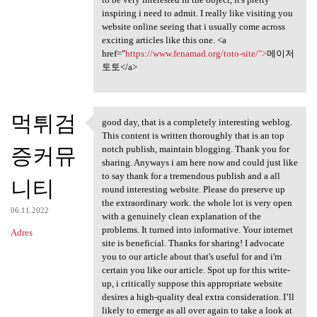
inspiring i need to admit. I really like visiting you
website online seeing that i usually come across
exciting articles like this one. <a
href="
https://www.fenamad.org/toto-site/">
메이저
토토</a>
먹튀검
good day, that is a completely interesting weblog.
good day, that is a
This content is written thoroughly that is an top
증커뮤
notch publish, maintain blogging. Thank you for
sharing. Anyways i am here now and could just like
to say thank for a tremendous publish and a all
니티
round interesting website. Please do preserve up
the extraordinary work. the whole lot is very open
06.11.2022
with a genuinely clean explanation of the
problems. It turned into informative. Your internet
Adres
site is beneficial. Thanks for sharing! I advocate
you to our article about that's useful for and i'm
certain you like our article. Spot up for this write-
up, i critically suppose this appropriate website
desires a high-quality deal extra consideration. I’ll
likely to emerge as all over again to take a look at