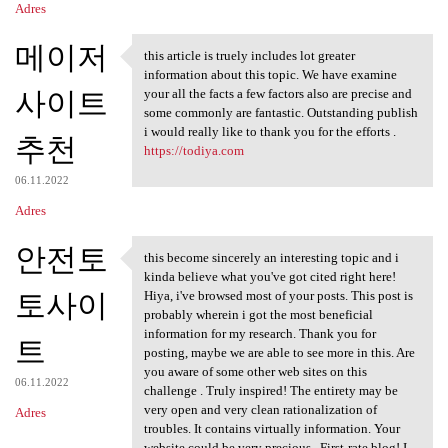
Adres
메이저
this article is truely includes lot greater
this article is truely
information about this topic. We have examine
사이트
your all the facts a few factors also are precise and
some commonly are fantastic. Outstanding publish
i would really like to thank you for the efforts .
추천
https://todiya.com
06.11.2022
Adres
안전토
this become sincerely an interesting topic and i
this become sincerely an
kinda believe what you've got cited right here!
토사이
Hiya, i've browsed most of your posts. This post is
probably wherein i got the most beneficial
information for my research. Thank you for
트
posting, maybe we are able to see more in this. Are
you aware of some other web sites on this
06.11.2022
challenge . Truly inspired! The entirety may be
very open and very clean rationalization of
Adres
troubles. It contains virtually information. Your
website could be very precious . First-rate blog! I