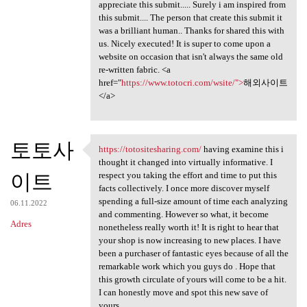
appreciate this submit..... Surely i am inspired from
this submit.... The person that create this submit it
was a brilliant human.. Thanks for shared this with
us. Nicely executed! It is super to come upon a
website on occasion that isn't always the same old
re-written fabric. <a
href="
https://www.totocri.com/wsite/">
해외사이트
</a>
토토사
https://totositesharing.com/
having examine this i
https://totositesharing.com/
thought it changed into virtually informative. I
이트
respect you taking the effort and time to put this
facts collectively. I once more discover myself
spending a full-size amount of time each analyzing
06.11.2022
and commenting. However so what, it become
Adres
nonetheless really worth it! It is right to hear that
your shop is now increasing to new places. I have
been a purchaser of fantastic eyes because of all the
remarkable work which you guys do . Hope that
this growth circulate of yours will come to be a hit.
I can honestly move and spot this new save of
yours .