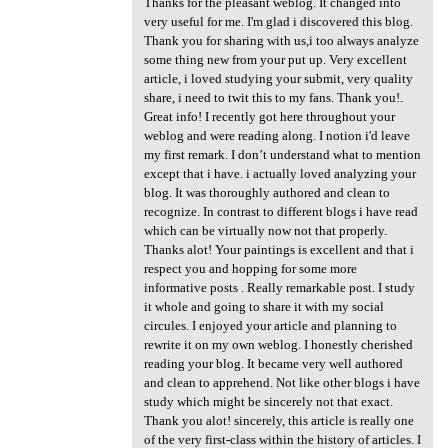
Thanks for the pleasant weblog. It changed into
very useful for me. I'm glad i discovered this blog.
Thank you for sharing with us,i too always analyze
some thing new from your put up. Very excellent
article, i loved studying your submit, very quality
share, i need to twit this to my fans. Thank you!.
Great info! I recently got here throughout your
weblog and were reading along. I notion i'd leave
my first remark. I don’t understand what to mention
except that i have. i actually loved analyzing your
blog. It was thoroughly authored and clean to
recognize. In contrast to different blogs i have read
which can be virtually now not that properly.
Thanks alot! Your paintings is excellent and that i
respect you and hopping for some more
informative posts . Really remarkable post. I study
it whole and going to share it with my social
circules. I enjoyed your article and planning to
rewrite it on my own weblog. I honestly cherished
reading your blog. It became very well authored
and clean to apprehend. Not like other blogs i have
study which might be sincerely not that exact.
Thank you alot! sincerely, this article is really one
of the very first-class within the history of articles. I