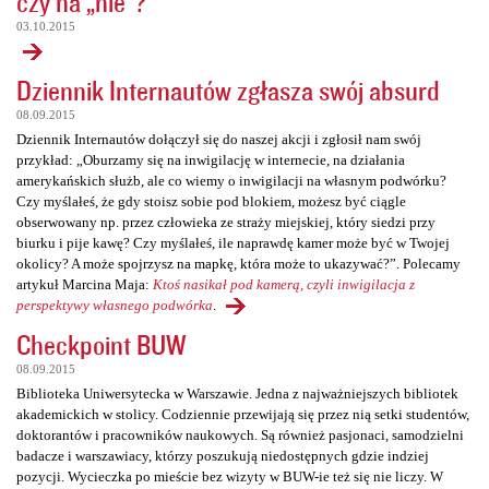
czy na „nie”?
03.10.2015
Dziennik Internautów zgłasza swój absurd
08.09.2015
Dziennik Internautów dołączył się do naszej akcji i zgłosił nam swój
przykład: „Oburzamy się na inwigilację w internecie, na działania
amerykańskich służb, ale co wiemy o inwigilacji na własnym podwórku?
Czy myślałeś, że gdy stoisz sobie pod blokiem, możesz być ciągle
obserwowany np. przez człowieka ze straży miejskiej, który siedzi przy
biurku i pije kawę? Czy myślałeś, ile naprawdę kamer może być w Twojej
okolicy? A może spojrzysz na mapkę, która może to ukazywać?”. Polecamy
artykuł Marcina Maja:
Ktoś nasikał pod kamerą, czyli inwigilacja z
perspektywy własnego podwórka
.
Checkpoint BUW
08.09.2015
Biblioteka Uniwersytecka w Warszawie. Jedna z najważniejszych bibliotek
akademickich w stolicy. Codziennie przewijają się przez nią setki studentów,
doktorantów i pracowników naukowych. Są również pasjonaci, samodzielni
badacze i warszawiacy, którzy poszukują niedostępnych gdzie indziej
pozycji. Wycieczka po mieście bez wizyty w BUW-ie też się nie liczy. W