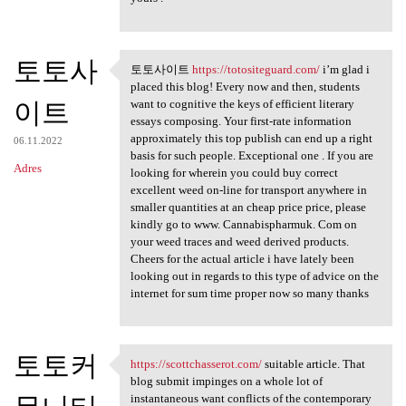
토토사
토토사이트
https://totositeguard.com/
i’m glad i
토토사이트 https://totositeguard
placed this blog! Every now and then, students
이트
want to cognitive the keys of efficient literary
essays composing. Your first-rate information
approximately this top publish can end up a right
06.11.2022
basis for such people. Exceptional one . If you are
Adres
looking for wherein you could buy correct
excellent weed on-line for transport anywhere in
smaller quantities at an cheap price price, please
kindly go to www. Cannabispharmuk. Com on
your weed traces and weed derived products.
Cheers for the actual article i have lately been
looking out in regards to this type of advice on the
internet for sum time proper now so many thanks
토토커
https://scottchasserot.com/
suitable article. That
https://scottchasserot.com/
blog submit impinges on a whole lot of
instantaneous want conflicts of the contemporary