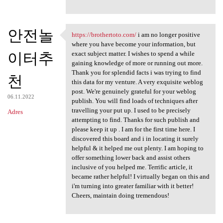
안전놀
https://brothertoto.com/
i am no longer positive
https://brothertoto.com/ i am
where you have become your information, but
이터추
exact subject matter. I wishes to spend a while
gaining knowledge of more or running out more.
Thank you for splendid facts i was trying to find
천
this data for my venture. A very exquisite weblog
post. We're genuinely grateful for your weblog
06.11.2022
publish. You will find loads of techniques after
travelling your put up. I used to be precisely
Adres
attempting to find. Thanks for such publish and
please keep it up . I am for the first time here. I
discovered this board and i in locating it surely
helpful & it helped me out plenty. I am hoping to
offer something lower back and assist others
inclusive of you helped me. Terrific article, it
became rather helpful! I virtually began on this and
i'm turning into greater familiar with it better!
Cheers, maintain doing tremendous!