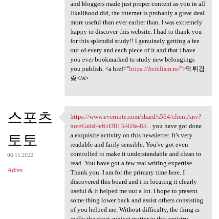
and bloggers made just proper content as you in all
likelihood did, the internet is probably a great deal
more useful than ever earlier than. I was extremely
happy to discover this website. I had to thank you
for this splendid study!! I genuinely getting a fee
out of every and each piece of it and that i have
you ever bookmarked to study new belongings
you publish. <a href="
https://frciclism.ro/">
먹튀검
증</a>
스포츠
https://www.evernote.com/shard/s564/client/snv?
https://www.evernote.com
noteGuid=e65f3813-92fa-85...
you have got done
토토
a exquisite activity on this newsletter. It’s very
readable and fairly sensible. You've got even
controlled to make it understandable and clean to
06.11.2022
read. You have got a few real writing expertise.
Adres
Thank you. I am for the primary time here. I
discovered this board and i in locating it clearly
useful & it helped me out a lot. I hope to present
some thing lower back and assist others consisting
of you helped me. Without difficulty, the thing is
really the great subject matter in this registry