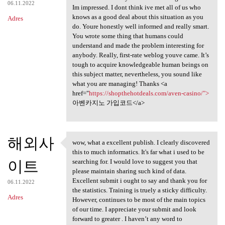
06.11.2022
Im impressed. I dont think ive met all of us who
knows as a good deal about this situation as you
Adres
do. Youre honestly well informed and really smart.
You wrote some thing that humans could
understand and made the problem interesting for
anybody. Really, first-rate weblog youve came. It’s
tough to acquire knowledgeable human beings on
this subject matter, nevertheless, you sound like
what you are managing! Thanks <a
href="
https://shopthehotdeals.com/aven-casino/">
아벤카지노 가입코드</a>
해외사
wow, what a excellent publish. I clearly discovered
wow, what a excellent publish
this to much informatics. It's far what i used to be
이트
searching for. I would love to suggest you that
please maintain sharing such kind of data.
Excellent submit i ought to say and thank you for
06.11.2022
the statistics. Training is truely a sticky difficulty.
Adres
However, continues to be most of the main topics
of our time. I appreciate your submit and look
forward to greater . I haven’t any word to