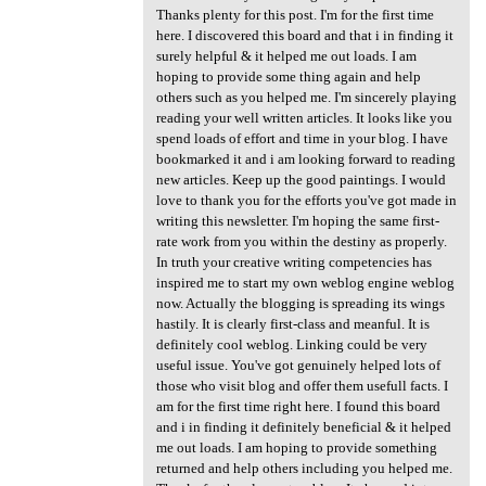
Thanks plenty for this post. I'm for the first time
here. I discovered this board and that i in finding it
surely helpful & it helped me out loads. I am
hoping to provide some thing again and help
others such as you helped me. I'm sincerely playing
reading your well written articles. It looks like you
spend loads of effort and time in your blog. I have
bookmarked it and i am looking forward to reading
new articles. Keep up the good paintings. I would
love to thank you for the efforts you've got made in
writing this newsletter. I'm hoping the same first-
rate work from you within the destiny as properly.
In truth your creative writing competencies has
inspired me to start my own weblog engine weblog
now. Actually the blogging is spreading its wings
hastily. It is clearly first-class and meanful. It is
definitely cool weblog. Linking could be very
useful issue. You've got genuinely helped lots of
those who visit blog and offer them usefull facts. I
am for the first time right here. I found this board
and i in finding it definitely beneficial & it helped
me out loads. I am hoping to provide something
returned and help others including you helped me.