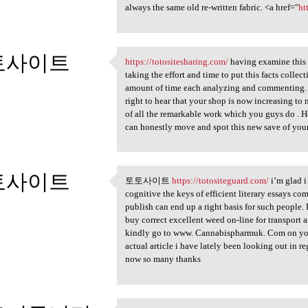
always the same old re-written fabric. <a href="
ht
토사이트
https://totositesharing.com/
having examine this i
https://totositesharing.com/
taking the effort and time to put this facts collec
2
amount of time each analyzing and commenting. Ho
right to hear that your shop is now increasing to 
of all the remarkable work which you guys do . Hop
can honestly move and spot this new save of your
토사이트
토토사이트
https://totositeguard.com/
i’m glad i
토토사이트 https://totositeguard
cognitive the keys of efficient literary essays co
2
publish can end up a right basis for such people.
buy correct excellent weed on-line for transport a
kindly go to www. Cannabispharmuk. Com on your
actual article i have lately been looking out in r
now so many thanks