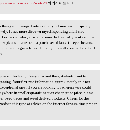
tps://www.totocri.com/wsite/">
해외사이트</a>
 thought it changed into virtually informative. I respect you
tively. I once more discover myself spending a full-size
wever so what, it become nonetheless really worth it! It is
new places. I have been a purchaser of fantastic eyes because
e that this growth circulate of yours will come to be a hit. I
s .
 placed this blog! Every now and then, students want to
mposing. Your first-rate information approximately this top
 Exceptional one . If you are looking for wherein you could
nywhere in smaller quantities at an cheap price price, please
 weed traces and weed derived products. Cheers for the
egards to this type of advice on the internet for sum time proper