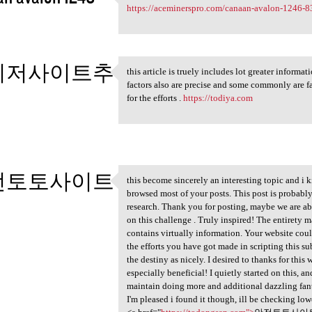
That's a really good post.
https://aceminerspro.com/canaan-avalon-1246-83
2
이저사이트추
this article is truely includes lot greater informa
this article is truely
factors also are precise and some commonly are fa
for the efforts .
https://todiya.com
2
전토토사이트
this become sincerely an interesting topic and i k
this become sincerely an
browsed most of your posts. This post is probably
2
research. Thank you for posting, maybe we are abl
on this challenge . Truly inspired! The entirety m
contains virtually information. Your website could
the efforts you have got made in scripting this s
the destiny as nicely. I desired to thanks for this w
especially beneficial! I quietly started on this, a
maintain doing more and additional dazzling fanta
I'm pleased i found it though, ill be checking l