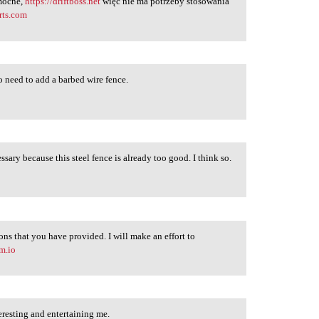
 mocne,
https://driftboss.net
więc nie ma potrzeby stosowania
rts.com
o need to add a barbed wire fence.
essary because this steel fence is already too good. I think so.
ons that you have provided. I will make an effort to
m.io
teresting and entertaining me.