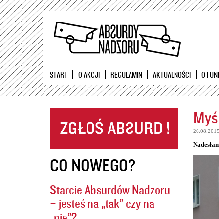
START
O AKCJI
REGULAMIN
AKTUALNOŚCI
O FUN
Myśl
26.08.201
Nadesłan
CO NOWEGO?
Starcie Absurdów Nadzoru
– jesteś na „tak” czy na
„nie”?