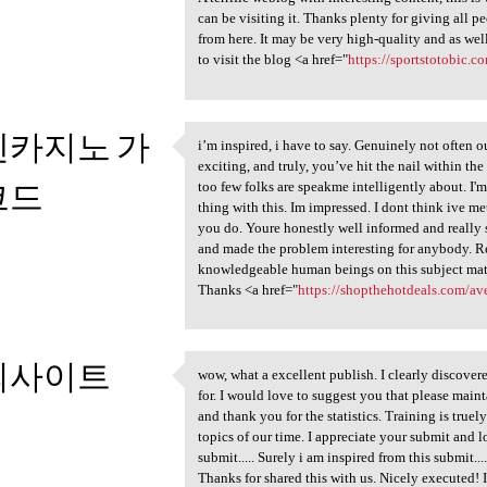
can be visiting it. Thanks plenty for giving all
from here. It may be very high-quality and as wel
to visit the blog <a href="
https://sportstotobic.c
벤카지노 가
i’m inspired, i have to say. Genuinely not often 
i’m inspired, i have to say.
exciting, and truly, you’ve hit the nail within th
코드
too few folks are speakme intelligently about. I'
thing with this. Im impressed. I dont think ive me
you do. Youre honestly well informed and really
2
and made the problem interesting for anybody. Rea
knowledgeable human beings on this subject matt
Thanks <a href="
https://shopthehotdeals.com/av
외사이트
wow, what a excellent publish. I clearly discovere
wow, what a excellent publish
for. I would love to suggest you that please main
2
and thank you for the statistics. Training is true
topics of our time. I appreciate your submit and l
submit..... Surely i am inspired from this submit...
Thanks for shared this with us. Nicely executed! I