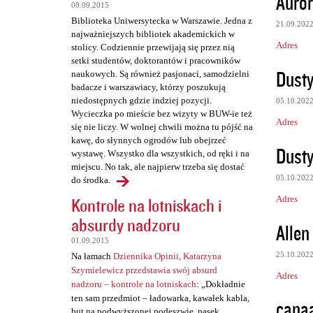
Auror
08.09.2015
t
Biblioteka Uniwersytecka w Warszawie. Jedna z
21.09.202
a
najważniejszych bibliotek akademickich w
Adres
stolicy. Codziennie przewijają się przez nią
r
setki studentów, doktorantów i pracowników
z
Dusty
naukowych. Są również pasjonaci, samodzielni
badacze i warszawiacy, którzy poszukują
e
niedostępnych gdzie indziej pozycji.
05.10.202
Wycieczka po mieście bez wizyty w BUW-ie też
Adres
się nie liczy. W wolnej chwili można tu pójść na
kawę, do słynnych ogrodów lub obejrzeć
Dusty
wystawę. Wszystko dla wszystkich, od ręki i na
miejscu. No tak, ale najpierw trzeba się dostać
05.10.202
do środka.
Adres
Kontrole na lotniskach i
absurdy nadzoru
Allen
01.09.2015
25.10.202
Na łamach
Dziennika Opinii, Katarzyna
Szymielewicz przedstawia swój absurd
Adres
nadzoru – kontrole na lotniskach
: „Dokładnie
ten sam przedmiot – ładowarka, kawałek kabla,
canaa
but na podwyższonej podeszwie, pasek,