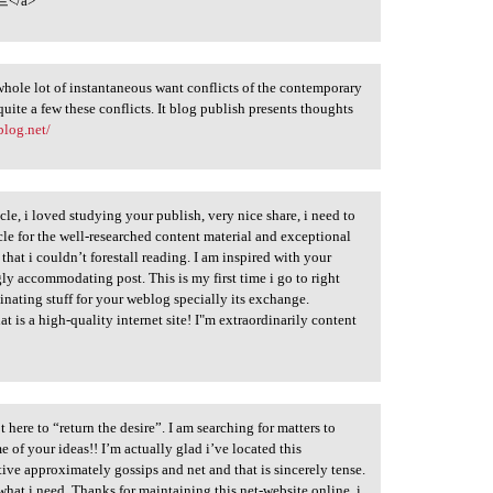
</a>
whole lot of instantaneous want conflicts of the contemporary
uite a few these conflicts. It blog publish presents thoughts
blog.net/
cle, i loved studying your publish, very nice share, i need to
ticle for the well-researched content material and exceptional
that i couldn’t forestall reading. I am inspired with your
y accommodating post. This is my first time i go to right
cinating stuff for your weblog specially its exchange.
hat is a high-quality internet site! I"m extraordinarily content
t here to “return the desire”. I am searching for matters to
 of your ideas!! I’m actually glad i’ve located this
ive approximately gossips and net and that is sincerely tense.
s what i need. Thanks for maintaining this net-website online, i