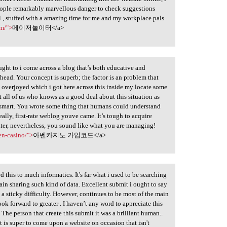
 people remarkably marvellous danger to check suggestions
l , stuffed with a amazing time for me and my workplace pals
om/">
메이저놀이터</a>
ought to i come across a blog that’s both educative and
e head. Your concept is superb; the factor is an problem that
m overjoyed which i got here across this inside my locate some
t all of us who knows as a good deal about this situation as
 smart. You wrote some thing that humans could understand
lly, first-rate weblog youve came. It’s tough to acquire
er, nevertheless, you sound like what you are managing!
en-casino/">
아벤카지노 가입코드</a>
d this to much informatics. It's far what i used to be searching
tain sharing such kind of data. Excellent submit i ought to say
ly a sticky difficulty. However, continues to be most of the main
ook forward to greater . I haven’t any word to appreciate this
. The person that create this submit it was a brilliant human..
t is super to come upon a website on occasion that isn't