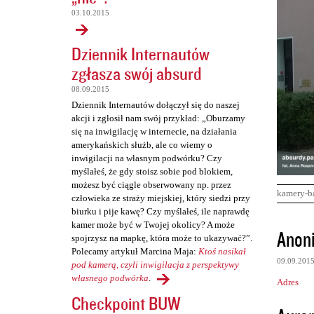
03.10.2015
Dziennik Internautów
zgłasza swój absurd
08.09.2015
Dziennik Internautów dołączył się do naszej
akcji i zgłosił nam swój przykład: „Oburzamy
się na inwigilację w internecie, na działania
amerykańskich służb, ale co wiemy o
inwigilacji na własnym podwórku? Czy
myślałeś, że gdy stoisz sobie pod blokiem,
możesz być ciągle obserwowany np. przez
kamery-b
człowieka ze straży miejskiej, który siedzi przy
biurku i pije kawę? Czy myślałeś, ile naprawdę
kamer może być w Twojej okolicy? A może
K
Anon
spojrzysz na mapkę, która może to ukazywać?”.
o
Polecamy artykuł Marcina Maja:
Ktoś nasikał
09.09.201
m
pod kamerą, czyli inwigilacja z perspektywy
własnego podwórka
.
Adres
e
Checkpoint BUW
n