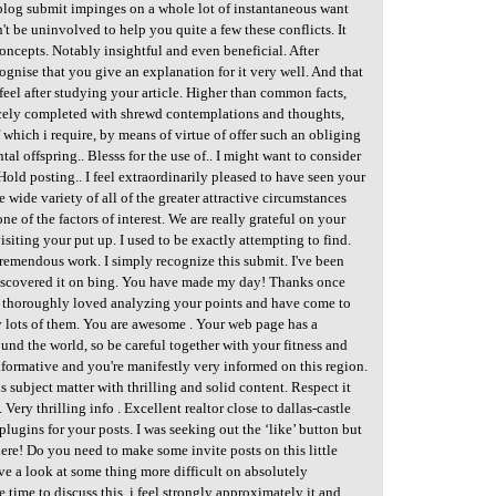
 blog submit impinges on a whole lot of instantaneous want
t be uninvolved to help you quite a few these conflicts. It
oncepts. Notably insightful and even beneficial. After
ecognise that you give an explanation for it very well. And that
feel after studying your article. Higher than common facts,
icely completed with shrewd contemplations and thoughts,
 which i require, by means of virtue of offer such an obliging
al offspring.. Blesss for the use of.. I might want to consider
old posting.. I feel extraordinarily pleased to have seen your
wide variety of all of the greater attractive circumstances
e of the factors of interest. We are really grateful on your
isiting your put up. I used to be exactly attempting to find.
Tremendous work. I simply recognize this submit. I've been
discovered it on bing. You have made my day! Thanks once
've thoroughly loved analyzing your points and have come to
y lots of them. You are awesome . Your web page has a
ound the world, so be careful together with your fitness and
 informative and you're manifestly very informed on this region.
subject matter with thrilling and solid content. Respect it
 Very thrilling info . Excellent realtor close to dallas-castle
plugins for your posts. I was seeking out the ‘like’ button but
here! Do you need to make some invite posts on this little
 have a look at some thing more difficult on absolutely
 time to discuss this, i feel strongly approximately it and