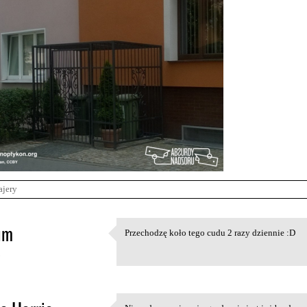
ajery
im
Przechodzę koło tego cudu 2 razy dziennie :D
Przechodzę koło tego cudu 2
5