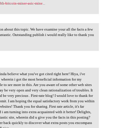
th-bitcoin-miner-asic-mine...
tion about this topic. We have examine your all the facts a few
ntastic. Outstanding publish i would really like to thank you
inda believe what you've got cited right here! Hiya, i've
 wherein i got the most beneficial information for my
e to see more in this. Are you aware of some other web sites
ay be very open and very clean rationalization of troubles. It
 be very precious . First-rate blog! I would love to thank for
ubmit. I am hoping the equal satisfactory work from you within
ebsites! Thank you for sharing. First rate article, it's far
nd i am turning into extra acquainted with it better! Delights,
stic site, wherein did u give you the facts in this posting?
ower back quickly to discover what extra posts you encompass