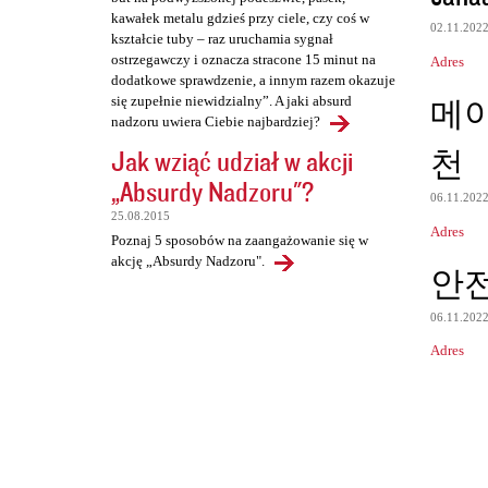
kawałek metalu gdzieś przy ciele, czy coś w
02.11.202
kształcie tuby – raz uruchamia sygnał
ostrzegawczy i oznacza stracone 15 minut na
Adres
dodatkowe sprawdzenie, a innym razem okazuje
메
się zupełnie niewidzialny”. A jaki absurd
nadzoru uwiera Ciebie najbardziej?
천
Jak wziąć udział w akcji
„Absurdy Nadzoru"?
06.11.202
25.08.2015
Adres
Poznaj 5 sposobów na zaangażowanie się w
akcję „Absurdy Nadzoru".
안
06.11.202
Adres