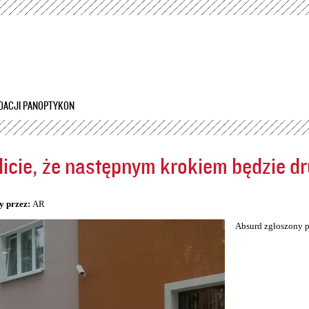
Przejdź
do
treści
DACJI PANOPTYKON
icie, że następnym krokiem będzie dr
5
y przez:
AR
Absurd zgłoszony p