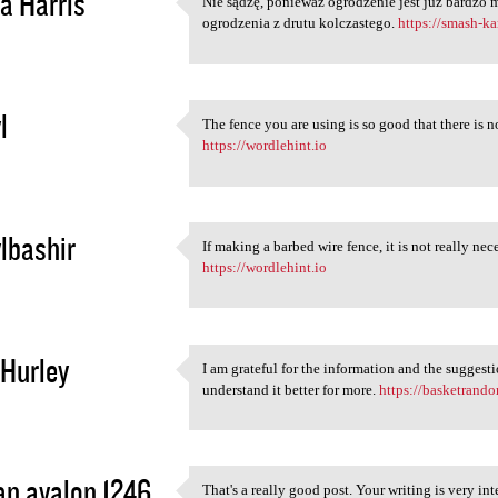
a Harris
Nie sądzę, ponieważ ogrodzenie jest już bardzo
Nie sądzę, ponieważ
ogrodzenia z drutu kolczastego.
https://smash-ka
2
l
The fence you are using is so good that there is n
The fence you are using is so
https://wordlehint.io
2
lbashir
If making a barbed wire fence, it is not really nec
If making a barbed wire fence
https://wordlehint.io
2
 Hurley
I am grateful for the information and the suggesti
I am grateful for the
understand it better for more.
https://basketrando
2
n avalon 1246
That's a really good post. Your writing is very in