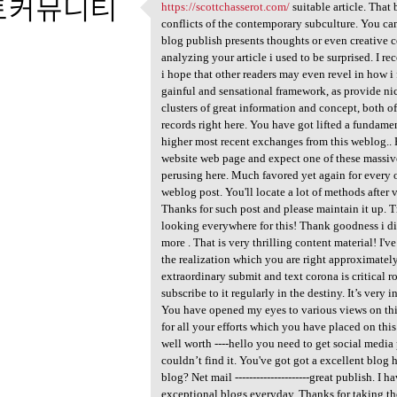
토커뮤니티
https://scottchasserot.com/
suitable article. That
https://scottchasserot.com/
conflicts of the contemporary subculture. You can'
2
blog publish presents thoughts or even creative c
analyzing your article i used to be surprised. I r
i hope that other readers may even revel in how i 
gainful and sensational framework, as provide n
clusters of great information and concept, both of
records right here. You have got lifted a fundament
higher most recent exchanges from this weblog.. H
website web page and expect one of these massive 
perusing here. Much favored yet again for every on
weblog post. You'll locate a lot of methods after v
Thanks for such post and please maintain it up. 
looking everywhere for this! Thank goodness i 
more . That is very thrilling content material! I
the realization which you are right approximatel
extraordinary submit and text corona is critical r
subscribe to it regularly in the destiny. It’s very
You have opened my eyes to various views on this 
for all your efforts which you have placed on this.
well worth ----hello you need to get social media 
couldn’t find it. You've got got a excellent blog 
blog? Net mail ---------------------great publish. I
exceptional blogs everyday. Thanks for taking the