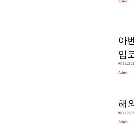
Adres
아
입
06.11.202
Adres
해
06.11.202
Adres