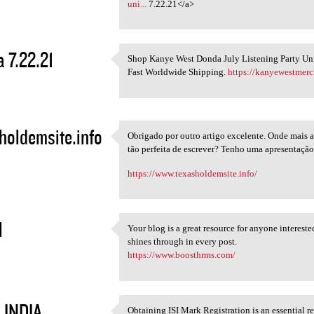
uni...
7.22.21</a>
 7.22.21
Shop Kanye West Donda July Listening Party Unis
Shop Kanye West Donda July
Fast Worldwide Shipping.
https://kanyewestmerc
3
holdemsite.info
Obrigado por outro artigo excelente. Onde mais 
Obrigado por outro artigo
tão perfeita de escrever? Tenho uma apresentaçã
3
https://www.texasholdemsite.info/
l
Your blog is a great resource for anyone intereste
Your blog is a great resource
shines through in every post.
3
https://www.boosthrms.com/
 INDIA
Obtaining ISI Mark Registration is an essential re