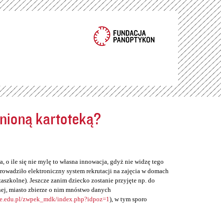
ełnioną kartoteką?
, o ile się nie mylę to własna innowacja, gdyż nie widzę tego
rowadziło elektroniczny system rekrutacji na zajęcia w domach
zaszkolne). Jeszcze zanim dziecko zostanie przyjęte np. do
ej, miasto zbierze o nim mnóstwo danych
ne.edu.pl/zwpek_mdk/index.php?idpoz=1
), w tym sporo