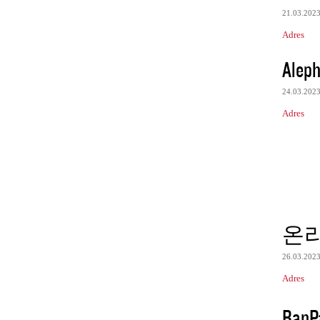
21.03.202
Adres
Aleph
24.03.202
Adres
온
26.03.202
Adres
BanP