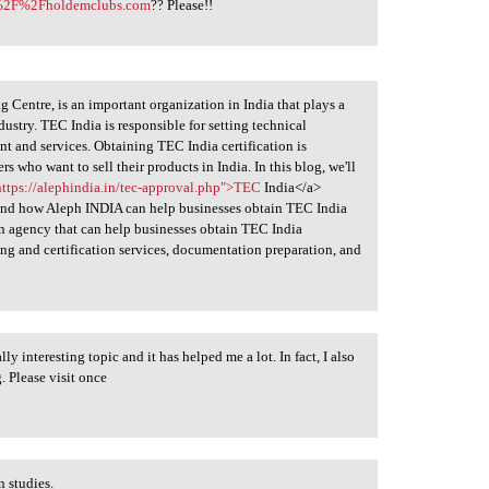
A%2F%2Fholdemclubs.com
?? Please!!
Centre, is an important organization in India that plays a
ustry. TEC India is responsible for setting technical
t and services. Obtaining TEC India certification is
 who want to sell their products in India. In this blog, we'll
https://alephindia.in/tec-approval.php">TEC
India</a>
, and how Aleph INDIA can help businesses obtain TEC India
tion agency that can help businesses obtain TEC India
ting and certification services, documentation preparation, and
 interesting topic and it has helped me a lot. In fact, I also
. Please visit once
 studies.