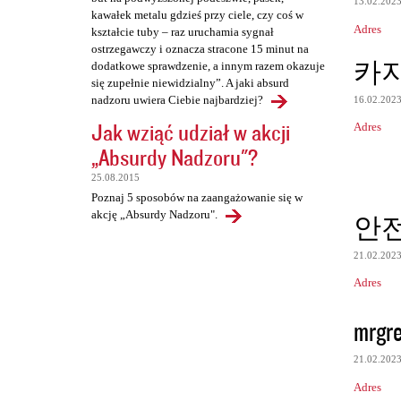
13.02.202
kawałek metalu gdzieś przy ciele, czy coś w
Adres
kształcie tuby – raz uruchamia sygnał
ostrzegawczy i oznacza stracone 15 minut na
카
dodatkowe sprawdzenie, a innym razem okazuje
się zupełnie niewidzialny”. A jaki absurd
nadzoru uwiera Ciebie najbardziej?
16.02.202
Jak wziąć udział w akcji
Adres
„Absurdy Nadzoru"?
25.08.2015
Poznaj 5 sposobów na zaangażowanie się w
akcję „Absurdy Nadzoru".
안
21.02.202
Adres
mrgr
21.02.202
Adres