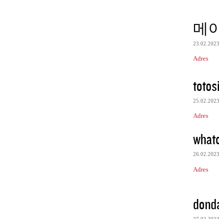
메
23.02.202
Adres
totos
25.02.202
Adres
what
26.02.202
Adres
donda
27.02.202