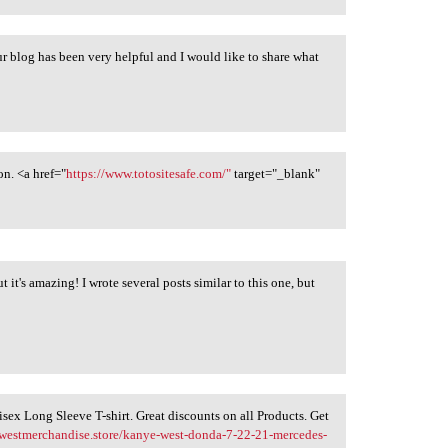
r blog has been very helpful and I would like to share what
on. <a href="
https://www.totositesafe.com/"
target="_blank"
's amazing! I wrote several posts similar to this one, but
ex Long Sleeve T-shirt. Great discounts on all Products. Get
ewestmerchandise.store/kanye-west-donda-7-22-21-mercedes-