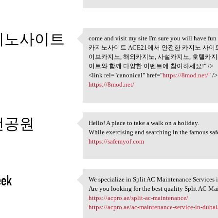
3
지노사이트
come and visit my site I'm sure you will have fun
come and visit my site I'm
카지노사이트 ACE21에서 안전한 카지노 사이트
3
이브카지노, 해외카지노, 사설카지노, 호텔카지
이트와 함께 다양한 이벤트에 참여하세요!" />
<link rel="canonical" href="
https://8mod.net/"
/>
https://8mod.net/
전공원
Hello! A place to take a walk on a holiday.
Hello! A place to take a walk
While exercising and searching in the famous safe
3
https://safemyof.com
eek
We specialize in Split AC Maintenance Services 
We specialize in Split AC
Are you looking for the best quality Split AC Ma
3
https://acpro.ae/split-ac-maintenance/
https://acpro.ae/ac-maintenance-service-in-dubai