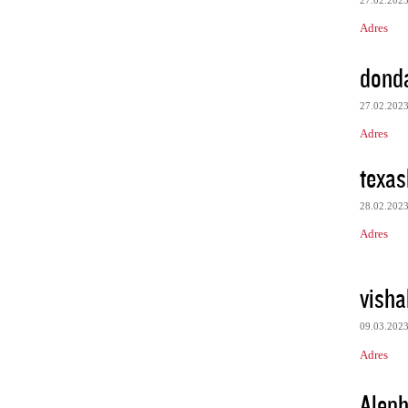
Adres
donda
27.02.202
Adres
texas
28.02.202
Adres
visha
09.03.202
Adres
Aleph