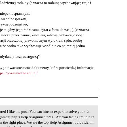
lodzietnej rodziny (oznacza to rodzinę wychowującą troje i
 niepełnosprawnym;
ą niepełnosprawni;
rawne rodzeństwo;
je między jego rodzicami, cytat z formularza: „(...)oznacza
ziecka przez pannę, kawalera, wdowę, wdowca, osobę
racji orzeczonej prawomocnym wyrokiem sądu, osobę
a że osoba taka wychowuje wspólnie co najmniej jedno
ndydata pieczą zastępczą”.
przygotować stosowne dokumenty, które potwierdzą informacje
tps://pozaszkolne.edu.pl/
red I like the post. You can hire an expert to solve your <a
gnment.php">Help Assignment</a> . Are you facing trouble in
 the right place. We are the top Help Assignment provider in