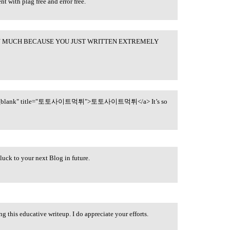
t with plag free and error free.
Y MUCH BECAUSE YOU JUST WRITTEN EXTREMELY
="_blank" title="토토사이트먹튀">토토사이트먹튀</a> It’s so
uck to your next Blog in future.
g this educative writeup. I do appreciate your efforts.