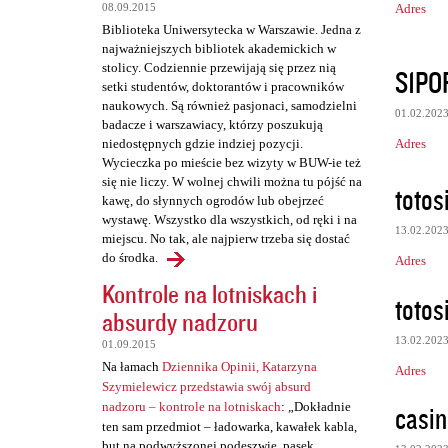
Adres
08.09.2015
e
Biblioteka Uniwersytecka w Warszawie. Jedna z
n
najważniejszych bibliotek akademickich w
t
stolicy. Codziennie przewijają się przez nią
S1PO
setki studentów, doktorantów i pracowników
a
naukowych. Są również pasjonaci, samodzielni
01.02.202
r
badacze i warszawiacy, którzy poszukują
Adres
niedostępnych gdzie indziej pozycji.
z
Wycieczka po mieście bez wizyty w BUW-ie też
e
się nie liczy. W wolnej chwili można tu pójść na
totos
kawę, do słynnych ogrodów lub obejrzeć
wystawę. Wszystko dla wszystkich, od ręki i na
13.02.202
miejscu. No tak, ale najpierw trzeba się dostać
do środka.
Adres
Kontrole na lotniskach i
totos
absurdy nadzoru
13.02.202
01.09.2015
Na łamach
Dziennika Opinii, Katarzyna
Adres
Szymielewicz przedstawia swój absurd
casin
nadzoru – kontrole na lotniskach
: „Dokładnie
ten sam przedmiot – ładowarka, kawałek kabla,
but na podwyższonej podeszwie, pasek,