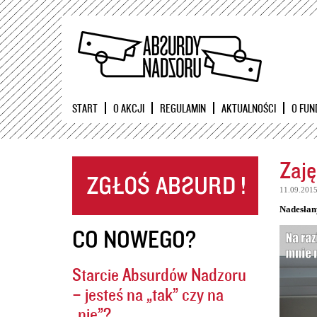
START
O AKCJI
REGULAMIN
AKTUALNOŚCI
O FUN
Zaję
11.09.201
Nadesłan
CO NOWEGO?
Starcie Absurdów Nadzoru
– jesteś na „tak” czy na
„nie”?