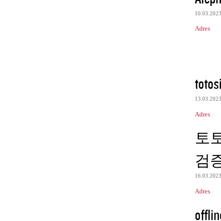
10.03.202
Adres
totos
13.03.202
Adres
토
검
16.03.202
Adres
offli