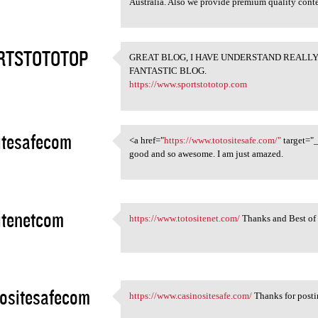
Australia. Also we provide premium quality conten
RTSTOTOTOP
GREAT BLOG, I HAVE UNDERSTAND REALL
GREAT BLOG, I HAVE UNDERSTAND
FANTASTIC BLOG.
3
https://www.sportstototop.com
itesafecom
<a href="
https://www.totositesafe.com/"
target
<a href="https://www
good and so awesome. I am just amazed.
3
itenetcom
https://www.totositenet.com/
Thanks and Best of l
https://www.totositenet.com/
3
ositesafecom
https://www.casinositesafe.com/
Thanks for postin
https://www.casinositesafe