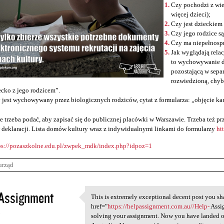
Czy pochodzi z wie
więcej dzieci);
Czy jest dzieckiem
Czy jego rodzice s
Czy ma niepełnosp
Jak wyglądają relac
to wychowywanie d
pozostającą w sepa
rozwiedzioną, chyb
ecko z jego rodzicem”.
 jest wychowywany przez biologicznych rodziców, cytat z formularza: „objęcie ka
e trzeba podać, aby zapisać się do publicznej placówki w Warszawie. Trzeba też 
 deklaracji. Lista domów kultury wraz z indywidualnymi linkami do formularzy
ht
ps://pozaszkolne.edu.pl/zwpek_mdk/index.php?idpoz=1
urząd
Assignment
This is extremely exceptional decent post you sha
This is extremely exceptional
href="
https://helpassignment.com.au//Help-
Assi
3
solving your assignment. Now you have landed on