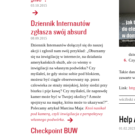
03.10.2015
Dziennik Internautów
zgłasza swój absurd
08.09.2015
Dziennik Internautów dołączył się do naszej
akcji i zgłosił nam swój przykład: „Oburzamy
dzi
się na inwigilację w internecie, na działania
Czy
amerykańskich służb, ale co wiemy o
inwigilacji na własnym podwórku? Czy
Takie dan
myślałeś, że gdy stoisz sobie pod blokiem,
zawarte w
możesz być ciągle obserwowany np. przez
człowieka ze straży miejskiej, który siedzi przy
Link:
htt
biurku i pije kawę? Czy myślałeś, ile naprawdę
kamer może być w Twojej okolicy? A może
wścibski 
spojrzysz na mapkę, która może to ukazywać?”.
Polecamy artykuł Marcina Maja:
Ktoś nasikał
K
pod kamerą, czyli inwigilacja z perspektywy
Help 
własnego podwórka
.
o
Checkpoint BUW
01.02.202
m