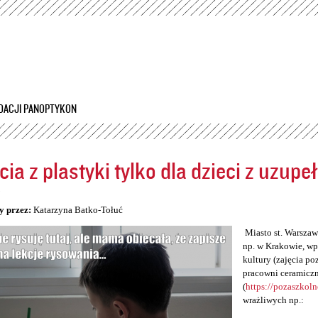
Przejdź
do
treści
DACJI PANOPTYKON
cia z plastyki tylko dla dzieci z uzup
5
y przez:
Katarzyna Batko-Tołuć
Miasto st. Warszawa
np. w Krakowie, wp
kultury (zajęcia po
pracowni ceramiczn
(
https://pozaszkol
wrażliwych np.: