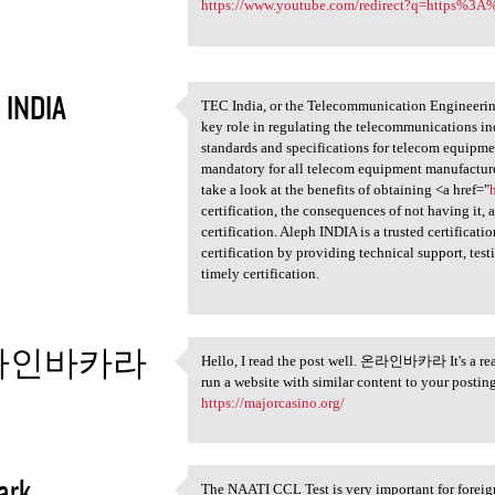
Your explanation is organized
https://www.youtube.com/redirect?q=https%3
3
 INDIA
TEC India, or the Telecommunication Engineering 
TEC India, or the
key role in regulating the telecommunications ind
3
standards and specifications for telecom equipmen
mandatory for all telecom equipment manufacturers
take a look at the benefits of obtaining <a href="
certification, the consequences of not having it
certification. Aleph INDIA is a trusted certifica
certification by providing technical support, tes
timely certification.
라인바카라
Hello, I read the post well. 온라인바카라 It's a really
Hello, I read the post well.
run a website with similar content to your posting
3
https://majorcasino.org/
ark
The NAATI CCL Test is very important for foreign