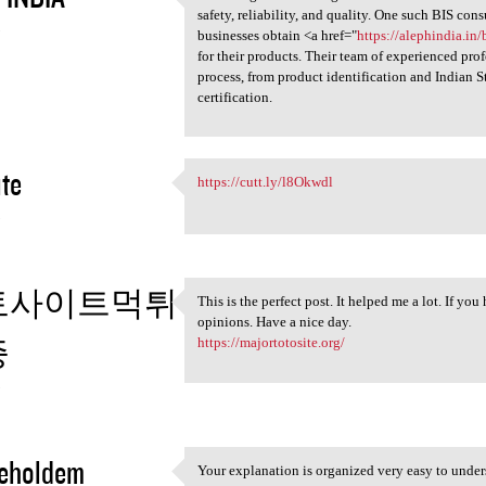
Obtaining ISI Mark
safety, reliability, and quality. One such BIS con
3
businesses obtain <a href="
https://alephindia.in/
for their products. Their team of experienced prof
process, from product identification and Indian S
certification.
ite
https://cutt.ly/l8Okwdl
https://cutt.ly/l8Okwdl
3
토사이트먹튀
This is the perfect post. It helped me a lot. If y
This is the perfect post. It
opinions. Have a nice day.
증
https://majortotosite.org/
3
neholdem
Your explanation is organized very easy to under