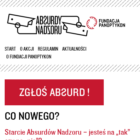
Przejdź
do
treści
START
O AKCJI
REGULAMIN
AKTUALNOŚCI
O FUNDACJI PANOPTYKON
CO NOWEGO?
Starcie Absurdów Nadzoru – jesteś na „tak”