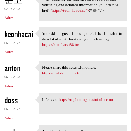
툰코 Admiring the time and
your blog and detailed information you offer! <a
02.05.2023
href="
https://toon-kor.com/">
툰코</a>
Adres
keonhacai
Your skill is great. I am so grateful that I am able to
Your skill is great. I am so
do a lot of work thanks to your technology.
06.05.2023
https://keonhacai88.io/
Adres
anton
Please share this news with others.
Please share this news with
https://badshahcric.net/
06.05.2023
Adres
doss
Life is art.
https://topbettingsitesinindia.com
Life is art. https:/
06.05.2023
Adres