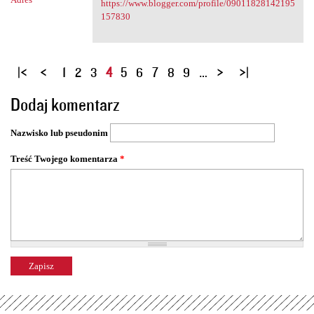
https://www.blogger.com/profile/09011828142195
157830
S
1
2
3
4
5
6
7
8
9
…
t
Dodaj komentarz
r
o
Nazwisko lub pseudonim
n
y
Treść Twojego komentarza
*