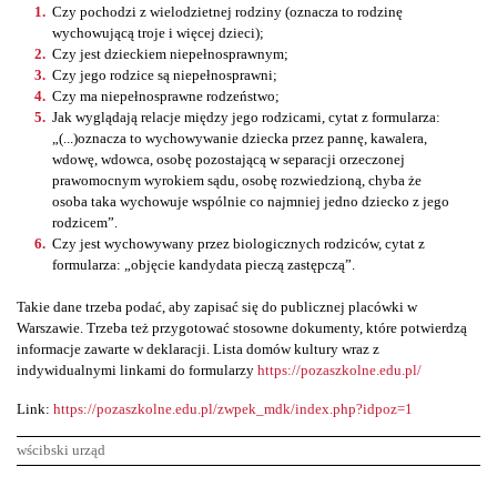
Czy pochodzi z wielodzietnej rodziny (oznacza to rodzinę
wychowującą troje i więcej dzieci);
Czy jest dzieckiem niepełnosprawnym;
Czy jego rodzice są niepełnosprawni;
Czy ma niepełnosprawne rodzeństwo;
Jak wyglądają relacje między jego rodzicami, cytat z formularza:
„(...)oznacza to wychowywanie dziecka przez pannę, kawalera,
wdowę, wdowca, osobę pozostającą w separacji orzeczonej
prawomocnym wyrokiem sądu, osobę rozwiedzioną, chyba że
osoba taka wychowuje wspólnie co najmniej jedno dziecko z jego
rodzicem”.
Czy jest wychowywany przez biologicznych rodziców, cytat z
formularza: „objęcie kandydata pieczą zastępczą”.
Takie dane trzeba podać, aby zapisać się do publicznej placówki w
Warszawie. Trzeba też przygotować stosowne dokumenty, które potwierdzą
informacje zawarte w deklaracji. Lista domów kultury wraz z
indywidualnymi linkami do formularzy
https://pozaszkolne.edu.pl/
Link:
https://pozaszkolne.edu.pl/zwpek_mdk/index.php?idpoz=1
wścibski urząd