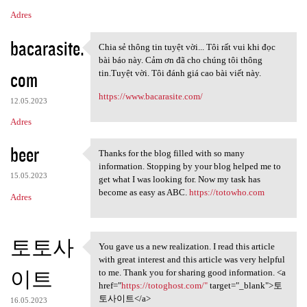
Adres
bacarasite.
Chia sẻ thông tin tuyệt vời... Tôi rất vui khi đọc
Chia sẻ thông tin tuyệt vời..
bài báo này. Cảm ơn đã cho chúng tôi thông
com
tin.Tuyệt vời. Tôi đánh giá cao bài viết này.
https://www.bacarasite.com/
12.05.2023
Adres
beer
Thanks for the blog filled with so many
Thanks for the blog filled
information. Stopping by your blog helped me to
15.05.2023
get what I was looking for. Now my task has
become as easy as ABC.
https://totowho.com
Adres
토토사
You gave us a new realization. I read this article
You gave us a new realization
with great interest and this article was very helpful
이트
to me. Thank you for sharing good information. <a
href="
https://totoghost.com/"
target="_blank">토
토사이트</a>
16.05.2023