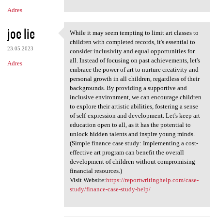
Adres
joe lie
While it may seem tempting to limit art classes to
While it may seem tempting to
children with completed records, it's essential to
23.05.2023
consider inclusivity and equal opportunities for
all. Instead of focusing on past achievements, let's
Adres
embrace the power of art to nurture creativity and
personal growth in all children, regardless of their
backgrounds. By providing a supportive and
inclusive environment, we can encourage children
to explore their artistic abilities, fostering a sense
of self-expression and development. Let's keep art
education open to all, as it has the potential to
unlock hidden talents and inspire young minds.
(Simple finance case study: Implementing a cost-
effective art program can benefit the overall
development of children without compromising
financial resources.)
Visit Website:
https://reportwritinghelp.com/case-
study/finance-case-study-help/