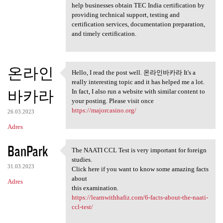
help businesses obtain TEC India certification by
providing technical support, testing and
certification services, documentation preparation,
and timely certification.
온라인
Hello, I read the post well. 온라인바카라 It's a
Hello, I read the post well.
really interesting topic and it has helped me a lot.
바카라
In fact, I also run a website with similar content to
your posting. Please visit once
https://majorcasino.org/
26.03.2023
Adres
BanPark
The NAATI CCL Test is very important for foreign
The NAATI CCL Test is very
studies.
31.03.2023
Click here if you want to know some amazing facts
about
Adres
this examination.
https://learnwithhafiz.com/6-facts-about-the-naati-
ccl-test/