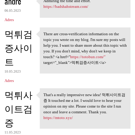
andre
Admiring the time and effort.
Admiring the time and effort.
https://badshahstream.com/
06.05.2023
Adres
먹튀검
There are cross-verification information on the
There are cross-verification
topic you wrote on my blog. I'm sure my posts will
증사이
help you. I want to share more about this topic with
you. If you don't mind, why don't we keep in
touch? <a href="
https://totobun.com/"
트
target="_blank">먹튀검증사이트</a>
10.05.2023
Adres
먹튀사
That's a really impressive new idea! 먹튀사이트검
That's a really impressive
증 It touched me a lot. I would love to hear your
이트검
opinion on my site. Please come to the site I run
once and leave a comment. Thank you.
https://mtoto.xyz/
증
11.05.2023