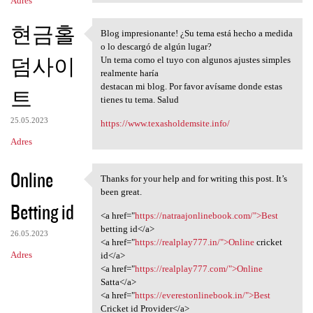
Adres
현금홀
Blog impresionante! ¿Su tema está hecho a medida
Blog impresionante! ¿Su tema
o lo descargó de algún lugar?
덤사이
Un tema como el tuyo con algunos ajustes simples
realmente haría
destacan mi blog. Por favor avísame donde estas
트
tienes tu tema. Salud
25.05.2023
https://www.texasholdemsite.info/
Adres
Online
Thanks for your help and for writing this post. It’s
Thanks for your help and for
been great.
Betting id
<a href="
https://natraajonlinebook.com/">Best
betting id</a>
26.05.2023
<a href="
https://realplay777.in/">Online
cricket
Adres
id</a>
<a href="
https://realplay777.com/">Online
Satta</a>
<a href="
https://everestonlinebook.in/">Best
Cricket id Provider</a>