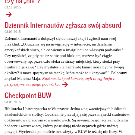
czy na „nie”?
03.10.2015
Dziennik Internautów zgłasza swój absurd
08.09.2015
Dziennik Internautów dołączył się do naszej akcji i zgłosił nam swój
przykład: „Oburzamy się na inwigilację w internecie, na działania
amerykańskich służb, ale co wiemy o inwigilacji na własnym podwórku?
Czy myślałeś, że gdy stoisz sobie pod blokiem, możesz być ciągle
obserwowany np. przez człowieka ze straży miejskiej, który siedzi przy
biurku i pije kawę? Czy myślałeś, ile naprawdę kamer może być w Twojej
okolicy? A może spojrzysz na mapkę, która może to ukazywać?”. Polecamy
artykuł Marcina Maja:
Ktoś nasikał pod kamerą, czyli inwigilacja z
perspektywy własnego podwórka
.
Checkpoint BUW
08.09.2015
Biblioteka Uniwersytecka w Warszawie. Jedna z najważniejszych bibliotek
akademickich w stolicy. Codziennie przewijają się przez nią setki studentów,
doktorantów i pracowników naukowych. Są również pasjonaci, samodzielni
badacze i warszawiacy, którzy poszukują niedostępnych gdzie indziej
pozycji. Wycieczka po mieście bez wizyty w BUW-ie też się nie liczy. W