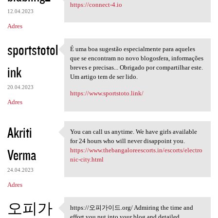
The favorite connect 4 brain
https://connect-4.io
12.04.2023
Adres
sportstotol
É uma boa sugestão especialmente para aqueles
É uma boa sugestão
que se encontram no novo blogosfera, informações
ink
breves e precisas... Obrigado por compartilhar este.
Um artigo tem de ser lido.
20.04.2023
https://www.sportstoto.link/
Adres
Akriti
You can call us anytime. We have girls available
You can call us anytime. We
for 24 hours who will never disappoint you.
Verma
https://www.thebangaloreescorts.in/escorts/electro
nic-city.html
24.04.2023
Adres
오피가
https://오피가이드.org/ Admiring the time and
https://오피가이드.org/ Admiring
effort you put into your blog and detailed