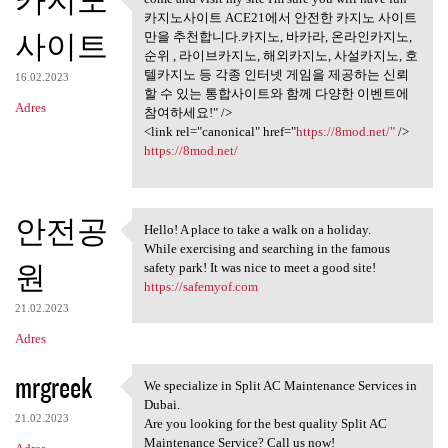
카지노
come and visit my site I'm
카지노사이트 ACE21에서 안전한 카지노 사이트
사이트
만을 추천합니다.카지노, 바카라, 온라인카지노,
순위 , 라이브카지노, 해외카지노, 사설카지노, 호
텔카지노 등 각종 인터넷 게임을 제공하는 신뢰
16.02.2023
할 수 있는 통합사이트와 함께 다양한 이벤트에
Adres
참여하세요!" />
<link rel="canonical" href="
https://8mod.net/"
/>
https://8mod.net/
안전공
Hello! A place to take a walk on a holiday.
Hello! A place to take a walk
While exercising and searching in the famous
원
safety park! It was nice to meet a good site!
https://safemyof.com
21.02.2023
Adres
mrgreek
We specialize in Split AC Maintenance Services in
We specialize in Split AC
Dubai.
21.02.2023
Are you looking for the best quality Split AC
Maintenance Service? Call us now!