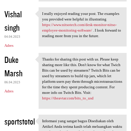
Vishal
I really enjoyed reading your post. The examples
I really enjoyed reading your
you provided were helpful in illustrating
singh
https://www.nitsotech.com/desk-monitor-nitso-
employee-monitoring-software/
. I look forward to
reading more from you in the future.
04.04.2023
Adres
Duke
Thanks for sharing this post with us. Please keep
Thanks for sharing this post
sharing more like this. Don't know for what Twich
Marsh
Bits can be used by streamers? Twitch Bits can be
used by streamers to build tip jars, which let
platform users pay them through microtransactions
06.04.2023
for the time they spent producing content. For
Adres
more info on Twitch Bits. Visit:
https://theavtar.com/bits_to_usd
sportstotol
Informasi yang sangat bagus Disediakan oleh
Informasi yang sangat bagus
Artikel Anda terima kasih telah meluangkan waktu