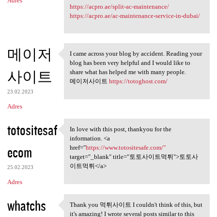
Adres
https://acpro.ae/split-ac-maintenance/
https://acpro.ae/ac-maintenance-service-in-dubai/
메이저
I came across your blog by accident. Reading your
I came across your blog by
blog has been very helpful and I would like to
사이트
share what has helped me with many people.
메이저사이트
https://totoghost.com/
23.02.2023
Adres
totositesaf
In love with this post, thankyou for the
In love with this post,
information. <a
ecom
href="
https://www.totositesafe.com/"
target="_blank" title="토토사이트먹튀">토토사
이트먹튀</a>
25.02.2023
Adres
whatchs
Thank you 먹튀사이트 I couldn't think of this, but
Thank you 먹튀사이트 I couldn't
it's amazing! I wrote several posts similar to this