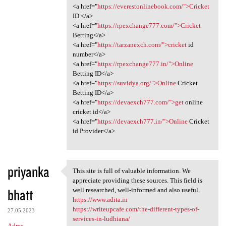
<a href="
https://everestonlinebook.com/">Cricket
ID </a>
<a href="
https://rpexchange777.com/">Cricket
Betting</a>
<a href="
https://tarzanexch.com/">cricket
id
number</a>
<a href="
https://rpexchange777.in/">Online
Betting ID</a>
<a href="
https://suvidya.org/">Online
Cricket
Betting ID</a>
<a href="
https://devaexch777.com/">get
online
cricket id</a>
<a href="
https://devaexch777.in/">Online
Cricket
id Provider</a>
priyanka
This site is full of valuable information. We
This site is full of valuable
appreciate providing these sources. This field is
bhatt
well researched, well-informed and also useful.
https://www.adita.in
https://writeupcafe.com/the-different-types-of-
27.05.2023
services-in-ludhiana/
Adres