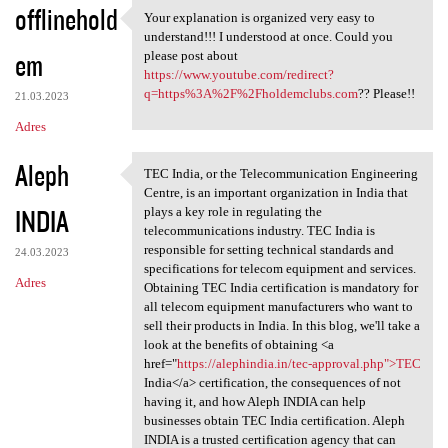
offlinehold
Your explanation is organized very easy to
Your explanation is organized
understand!!! I understood at once. Could you
em
please post about
https://www.youtube.com/redirect?
q=https%3A%2F%2Fholdemclubs.com
?? Please!!
21.03.2023
Adres
Aleph
TEC India, or the Telecommunication Engineering
TEC India, or the
Centre, is an important organization in India that
INDIA
plays a key role in regulating the
telecommunications industry. TEC India is
responsible for setting technical standards and
24.03.2023
specifications for telecom equipment and services.
Adres
Obtaining TEC India certification is mandatory for
all telecom equipment manufacturers who want to
sell their products in India. In this blog, we'll take a
look at the benefits of obtaining <a
href="
https://alephindia.in/tec-approval.php">TEC
India</a> certification, the consequences of not
having it, and how Aleph INDIA can help
businesses obtain TEC India certification. Aleph
INDIA is a trusted certification agency that can