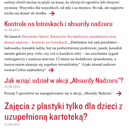
wolnej chwili można tu pójść na kawę, do słynnych ogrodów lub obejrzeć
wystawę. Wszystko dla wszystkich, od ręki i na miejscu. No tak, ale najpierw
trzeba się dostać do środka.
Kontrole na lotniskach i absurdy nadzoru
01.09.2015
Na łamach
Dziennika Opinii, Katarzyna Szymielewicz przedstawia swój
absurd nadzoru – kontrole na lotniskach
: „Dokładnie ten sam przedmiot –
ładowarka, kawałek kabla, but na podwyższonej podeszwie, pasek, kawałek
metalu gdzieś przy ciele, czy coś w kształcie tuby – raz uruchamia sygnał
ostrzegawczy i oznacza stracone 15 minut na dodatkowe sprawdzenie, a
innym razem okazuje się zupełnie niewidzialny”. A jaki absurd nadzoru
uwiera Ciebie najbardziej?
Jak wziąć udział w akcji „Absurdy Nadzoru"?
25.08.2015
Poznaj 5 sposobów na zaangażowanie się w akcję „Absurdy Nadzoru".
Zajęcia z plastyki tylko dla dzieci z
uzupełnioną kartoteką?
11.09.2015