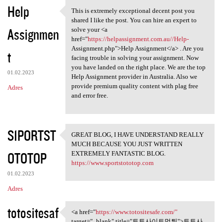
K
Help
This is extremely exceptional decent post you
This is extremely exceptional
o
shared I like the post. You can hire an expert to
Assignmen
m
solve your <a
href="
https://helpassignment.com.au//Help-
e
Assignment.php">Help Assignment</a> . Are you
t
n
facing trouble in solving your assignment. Now
you have landed on the right place. We are the top
t
01.02.2023
Help Assignment provider in Australia. Also we
a
provide premium quality content with plag free
Adres
and error free.
r
z
e
S1PORTST
GREAT BLOG, I HAVE UNDERSTAND REALLY
GREAT BLOG, I HAVE UNDERSTAND
MUCH BECAUSE YOU JUST WRITTEN
OTOTOP
EXTREMELY FANTASTIC BLOG.
https://www.sportstototop.com
01.02.2023
Adres
totositesaf
<a href="
https://www.totositesafe.com/"
<a href="https://www
target="_blank" title="토토사이트먹튀">토토사