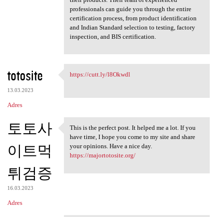
professionals can guide you through the entire
certification process, from product identification
and Indian Standard selection to testing, factory
inspection, and BIS certification.
totosite
https://cutt.ly/l8Okwdl
https://cutt.ly/l8Okwdl
13.03.2023
Adres
토토사
This is the perfect post. It helped me a lot. If you
This is the perfect post. It
have time, I hope you come to my site and share
이트먹
your opinions. Have a nice day.
https://majortotosite.org/
튀검증
16.03.2023
Adres