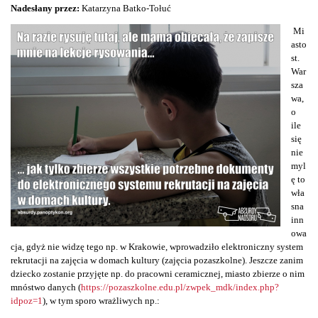
Nadesłany przez:
Katarzyna Batko-Tołuć
Mi
asto
st.
War
sza
wa,
o
ile
się
nie
myl
ę to
wła
sna
inn
owa
cja, gdyż nie widzę tego np. w Krakowie, wprowadziło elektroniczny system
rekrutacji na zajęcia w domach kultury (zajęcia pozaszkolne). Jeszcze zanim
dziecko zostanie przyjęte np. do pracowni ceramicznej, miasto zbierze o nim
mnóstwo danych (
https://pozaszkolne.edu.pl/zwpek_mdk/index.php?
idpoz=1
), w tym sporo wrażliwych np.: