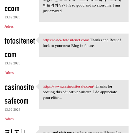
ecom
이트먹튀</a> It’s so good and so awesome. I am
just amazed.
13.02.2023
Adres
totositenet
https://www.totositenet.com/
Thanks and Best of
https://www.totositenet.com/
luck to your next Blog in future.
com
13.02.2023
Adres
casinosite
https://www.casinositesafe.com/
Thanks for
https://www.casinositesafe
posting this educative writeup. I do appreciate
safecom
your efforts.
13.02.2023
Adres
come and visit my site I'm sure you will have fun