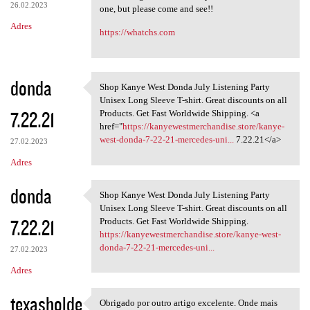
26.02.2023
one, but please come and see!!
Adres
https://whatchs.com
donda
Shop Kanye West Donda July Listening Party
Shop Kanye West Donda July
Unisex Long Sleeve T-shirt. Great discounts on all
7.22.21
Products. Get Fast Worldwide Shipping. <a
href="
https://kanyewestmerchandise.store/kanye-
west-donda-7-22-21-mercedes-uni...
7.22.21</a>
27.02.2023
Adres
donda
Shop Kanye West Donda July Listening Party
Shop Kanye West Donda July
Unisex Long Sleeve T-shirt. Great discounts on all
7.22.21
Products. Get Fast Worldwide Shipping.
https://kanyewestmerchandise.store/kanye-west-
donda-7-22-21-mercedes-uni...
27.02.2023
Adres
texasholde
Obrigado por outro artigo excelente. Onde mais