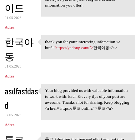
이드
information you offer!.
01.05.2023
Adres
한국야
thank you for your interesting infomation <a
thank you for your
href="
https://yadong.cam/">
한국야동</a>
동
01.05.2023
Adres
asdfasfdas
Your blog provided us with valuable information
Your blog provided us with
to work with. Each & every tips of your post are
d
awesome. Thanks a lot for sharing. Keep blogging
<a href="https://툰코.online/">툰코</a>
02.05.2023
Adres
툰코
툰코 Admiring the time and effort you put into