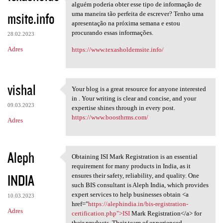
Obrigado por outro artigo
alguém poderia obter esse tipo de informação de
msite.info
uma maneira tão perfeita de escrever? Tenho uma
apresentação na próxima semana e estou
procurando essas informações.
28.02.2023
Adres
https://www.texasholdemsite.info/
vishal
Your blog is a great resource for anyone interested
Your blog is a great resource
in . Your writing is clear and concise, and your
09.03.2023
expertise shines through in every post.
https://www.boosthrms.com/
Adres
Aleph
Obtaining ISI Mark Registration is an essential
Obtaining ISI Mark
requirement for many products in India, as it
INDIA
ensures their safety, reliability, and quality. One
such BIS consultant is Aleph India, which provides
expert services to help businesses obtain <a
10.03.2023
href="
https://alephindia.in/bis-registration-
Adres
certification.php">ISI
Mark Registration</a> for
their products. Their team of experienced