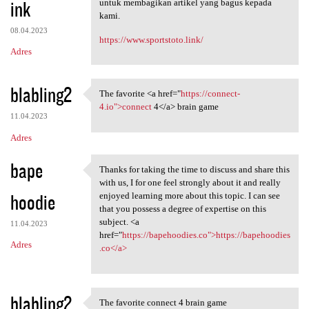
ink
untuk membagikan artikel yang bagus kepada
kami.
08.04.2023
https://www.sportstoto.link/
Adres
blabling2
The favorite <a href="
https://connect-
The favorite <a href="https:/
4.io">connect
4</a> brain game
11.04.2023
Adres
bape
Thanks for taking the time to discuss and share this
Thanks for taking the time to
with us, I for one feel strongly about it and really
hoodie
enjoyed learning more about this topic. I can see
that you possess a degree of expertise on this
subject. <a
11.04.2023
href="
https://bapehoodies.co">https://bapehoodies
Adres
.co</a>
blabling2
The favorite connect 4 brain game