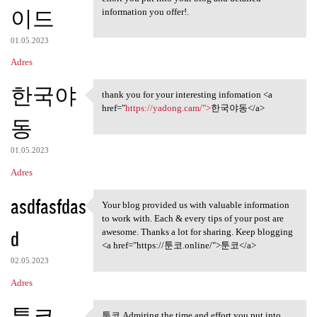
이드
information you offer!.
01.05.2023
Adres
한국야
thank you for your interesting infomation <a
thank you for your
href="
https://yadong.cam/">
한국야동</a>
동
01.05.2023
Adres
asdfasfdas
Your blog provided us with valuable information
Your blog provided us with
to work with. Each & every tips of your post are
d
awesome. Thanks a lot for sharing. Keep blogging
<a href="https://툰코.online/">툰코</a>
02.05.2023
Adres
툰코
툰코 Admiring the time and effort you put into