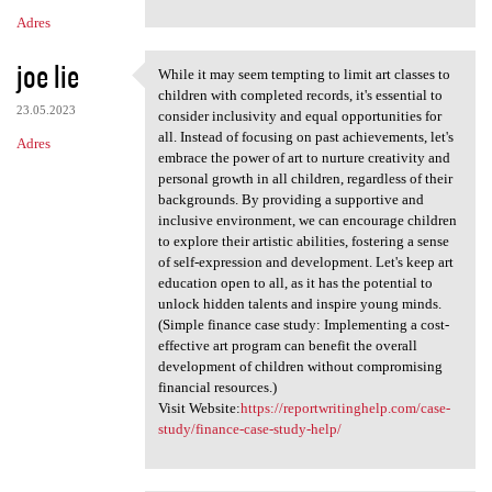
Adres
joe lie
While it may seem tempting to limit art classes to
While it may seem tempting to
children with completed records, it's essential to
23.05.2023
consider inclusivity and equal opportunities for
all. Instead of focusing on past achievements, let's
Adres
embrace the power of art to nurture creativity and
personal growth in all children, regardless of their
backgrounds. By providing a supportive and
inclusive environment, we can encourage children
to explore their artistic abilities, fostering a sense
of self-expression and development. Let's keep art
education open to all, as it has the potential to
unlock hidden talents and inspire young minds.
(Simple finance case study: Implementing a cost-
effective art program can benefit the overall
development of children without compromising
financial resources.)
Visit Website:
https://reportwritinghelp.com/case-
study/finance-case-study-help/