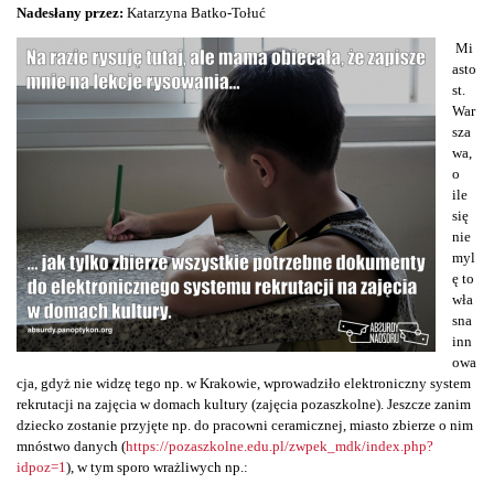
Nadesłany przez:
Katarzyna Batko-Tołuć
Mi
asto
st.
War
sza
wa,
o
ile
się
nie
myl
ę to
wła
sna
inn
owa
cja, gdyż nie widzę tego np. w Krakowie, wprowadziło elektroniczny system
rekrutacji na zajęcia w domach kultury (zajęcia pozaszkolne). Jeszcze zanim
dziecko zostanie przyjęte np. do pracowni ceramicznej, miasto zbierze o nim
mnóstwo danych (
https://pozaszkolne.edu.pl/zwpek_mdk/index.php?
idpoz=1
), w tym sporo wrażliwych np.: