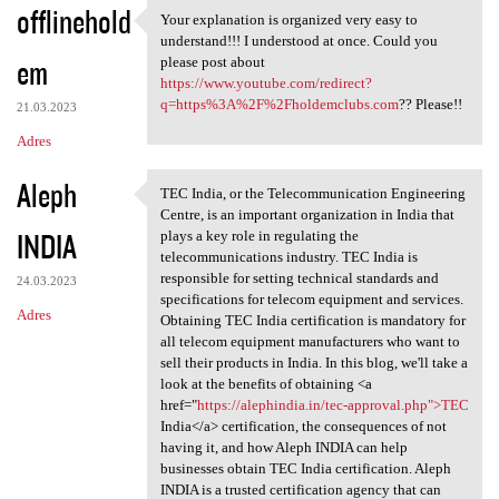
offlinehold
Your explanation is organized very easy to
Your explanation is organized
understand!!! I understood at once. Could you
em
please post about
https://www.youtube.com/redirect?
q=https%3A%2F%2Fholdemclubs.com
?? Please!!
21.03.2023
Adres
Aleph
TEC India, or the Telecommunication Engineering
TEC India, or the
Centre, is an important organization in India that
INDIA
plays a key role in regulating the
telecommunications industry. TEC India is
responsible for setting technical standards and
24.03.2023
specifications for telecom equipment and services.
Adres
Obtaining TEC India certification is mandatory for
all telecom equipment manufacturers who want to
sell their products in India. In this blog, we'll take a
look at the benefits of obtaining <a
href="
https://alephindia.in/tec-approval.php">TEC
India</a> certification, the consequences of not
having it, and how Aleph INDIA can help
businesses obtain TEC India certification. Aleph
INDIA is a trusted certification agency that can