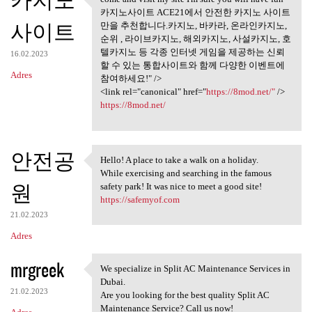
카지노
come and visit my site I'm
카지노사이트 ACE21에서 안전한 카지노 사이트
사이트
만을 추천합니다.카지노, 바카라, 온라인카지노,
순위 , 라이브카지노, 해외카지노, 사설카지노, 호
텔카지노 등 각종 인터넷 게임을 제공하는 신뢰
16.02.2023
할 수 있는 통합사이트와 함께 다양한 이벤트에
Adres
참여하세요!" />
<link rel="canonical" href="
https://8mod.net/"
/>
https://8mod.net/
안전공
Hello! A place to take a walk on a holiday.
Hello! A place to take a walk
While exercising and searching in the famous
원
safety park! It was nice to meet a good site!
https://safemyof.com
21.02.2023
Adres
mrgreek
We specialize in Split AC Maintenance Services in
We specialize in Split AC
Dubai.
21.02.2023
Are you looking for the best quality Split AC
Maintenance Service? Call us now!