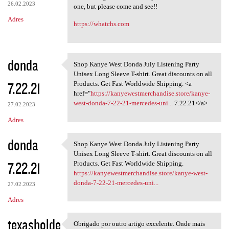
26.02.2023
one, but please come and see!!
Adres
https://whatchs.com
donda
Shop Kanye West Donda July Listening Party
Shop Kanye West Donda July
Unisex Long Sleeve T-shirt. Great discounts on all
7.22.21
Products. Get Fast Worldwide Shipping. <a
href="
https://kanyewestmerchandise.store/kanye-
west-donda-7-22-21-mercedes-uni...
7.22.21</a>
27.02.2023
Adres
donda
Shop Kanye West Donda July Listening Party
Shop Kanye West Donda July
Unisex Long Sleeve T-shirt. Great discounts on all
7.22.21
Products. Get Fast Worldwide Shipping.
https://kanyewestmerchandise.store/kanye-west-
donda-7-22-21-mercedes-uni...
27.02.2023
Adres
texasholde
Obrigado por outro artigo excelente. Onde mais