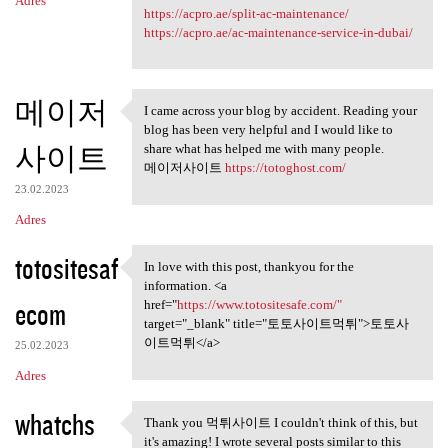
Adres
https://acpro.ae/split-ac-maintenance/
https://acpro.ae/ac-maintenance-service-in-dubai/
메이저
I came across your blog by accident. Reading your
I came across your blog by
blog has been very helpful and I would like to
사이트
share what has helped me with many people.
메이저사이트
https://totoghost.com/
23.02.2023
Adres
totositesaf
In love with this post, thankyou for the
In love with this post,
information. <a
ecom
href="
https://www.totositesafe.com/"
target="_blank" title="토토사이트먹튀">토토사
이트먹튀</a>
25.02.2023
Adres
whatchs
Thank you 먹튀사이트 I couldn't think of this, but
Thank you 먹튀사이트 I couldn't
it's amazing! I wrote several posts similar to this