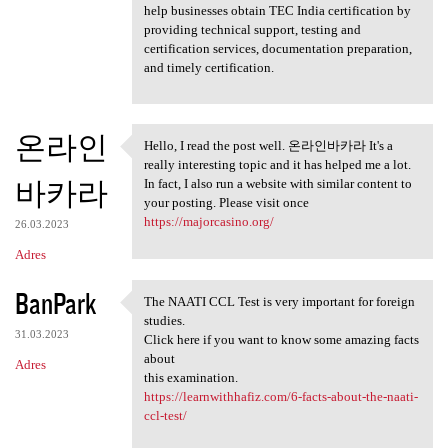
help businesses obtain TEC India certification by
providing technical support, testing and
certification services, documentation preparation,
and timely certification.
온라인
Hello, I read the post well. 온라인바카라 It's a
Hello, I read the post well.
really interesting topic and it has helped me a lot.
바카라
In fact, I also run a website with similar content to
your posting. Please visit once
https://majorcasino.org/
26.03.2023
Adres
BanPark
The NAATI CCL Test is very important for foreign
The NAATI CCL Test is very
studies.
31.03.2023
Click here if you want to know some amazing facts
about
Adres
this examination.
https://learnwithhafiz.com/6-facts-about-the-naati-
ccl-test/