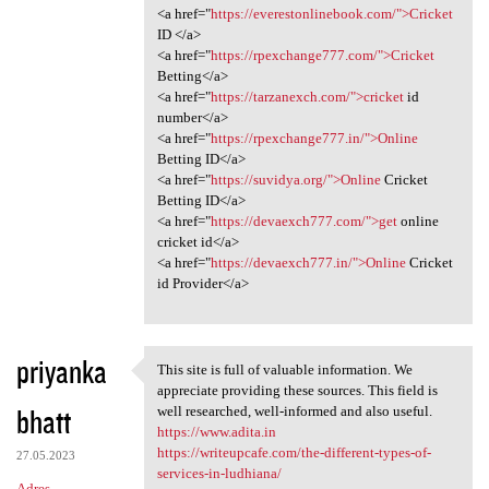
<a href="
https://everestonlinebook.com/">Cricket
ID </a>
<a href="
https://rpexchange777.com/">Cricket
Betting</a>
<a href="
https://tarzanexch.com/">cricket
id
number</a>
<a href="
https://rpexchange777.in/">Online
Betting ID</a>
<a href="
https://suvidya.org/">Online
Cricket
Betting ID</a>
<a href="
https://devaexch777.com/">get
online
cricket id</a>
<a href="
https://devaexch777.in/">Online
Cricket
id Provider</a>
priyanka
This site is full of valuable information. We
This site is full of valuable
appreciate providing these sources. This field is
bhatt
well researched, well-informed and also useful.
https://www.adita.in
https://writeupcafe.com/the-different-types-of-
27.05.2023
services-in-ludhiana/
Adres