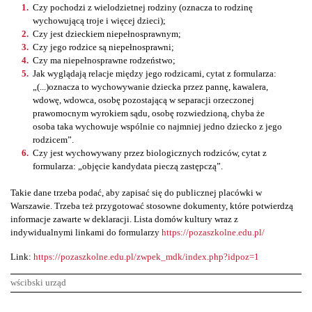
Czy pochodzi z wielodzietnej rodziny (oznacza to rodzinę
wychowującą troje i więcej dzieci);
Czy jest dzieckiem niepełnosprawnym;
Czy jego rodzice są niepełnosprawni;
Czy ma niepełnosprawne rodzeństwo;
Jak wyglądają relacje między jego rodzicami, cytat z formularza:
„(...)oznacza to wychowywanie dziecka przez pannę, kawalera,
wdowę, wdowca, osobę pozostającą w separacji orzeczonej
prawomocnym wyrokiem sądu, osobę rozwiedzioną, chyba że
osoba taka wychowuje wspólnie co najmniej jedno dziecko z jego
rodzicem”.
Czy jest wychowywany przez biologicznych rodziców, cytat z
formularza: „objęcie kandydata pieczą zastępczą”.
Takie dane trzeba podać, aby zapisać się do publicznej placówki w
Warszawie. Trzeba też przygotować stosowne dokumenty, które potwierdzą
informacje zawarte w deklaracji. Lista domów kultury wraz z
indywidualnymi linkami do formularzy
https://pozaszkolne.edu.pl/
Link:
https://pozaszkolne.edu.pl/zwpek_mdk/index.php?idpoz=1
wścibski urząd