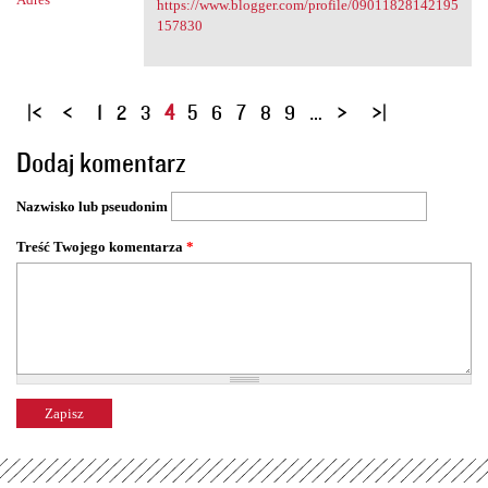
https://www.blogger.com/profile/09011828142195
157830
S
1
2
3
4
5
6
7
8
9
…
t
Dodaj komentarz
r
o
Nazwisko lub pseudonim
n
y
Treść Twojego komentarza
*