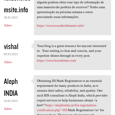
Obrigado por outro artigo
alguém poderia obter esse tipo de informação de
msite.info
uma maneira tão perfeita de escrever? Tenho uma
apresentação na próxima semana e estou
procurando essas informações.
28.02.2023
Adres
https://www.texasholdemsite.info/
vishal
Your blog is a great resource for anyone interested
Your blog is a great resource
in . Your writing is clear and concise, and your
09.03.2023
expertise shines through in every post.
https://www.boosthrms.com/
Adres
Aleph
Obtaining ISI Mark Registration is an essential
Obtaining ISI Mark
requirement for many products in India, as it
INDIA
ensures their safety, reliability, and quality. One
such BIS consultant is Aleph India, which provides
expert services to help businesses obtain <a
10.03.2023
href="
https://alephindia.in/bis-registration-
Adres
certification.php">ISI
Mark Registration</a> for
their products. Their team of experienced