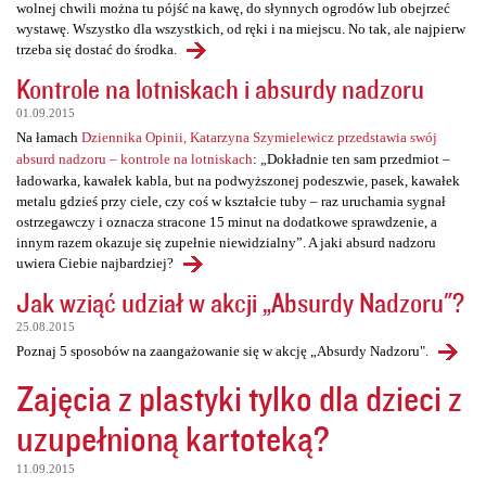
wolnej chwili można tu pójść na kawę, do słynnych ogrodów lub obejrzeć
wystawę. Wszystko dla wszystkich, od ręki i na miejscu. No tak, ale najpierw
trzeba się dostać do środka.
Kontrole na lotniskach i absurdy nadzoru
01.09.2015
Na łamach
Dziennika Opinii, Katarzyna Szymielewicz przedstawia swój
absurd nadzoru – kontrole na lotniskach
: „Dokładnie ten sam przedmiot –
ładowarka, kawałek kabla, but na podwyższonej podeszwie, pasek, kawałek
metalu gdzieś przy ciele, czy coś w kształcie tuby – raz uruchamia sygnał
ostrzegawczy i oznacza stracone 15 minut na dodatkowe sprawdzenie, a
innym razem okazuje się zupełnie niewidzialny”. A jaki absurd nadzoru
uwiera Ciebie najbardziej?
Jak wziąć udział w akcji „Absurdy Nadzoru"?
25.08.2015
Poznaj 5 sposobów na zaangażowanie się w akcję „Absurdy Nadzoru".
Zajęcia z plastyki tylko dla dzieci z
uzupełnioną kartoteką?
11.09.2015