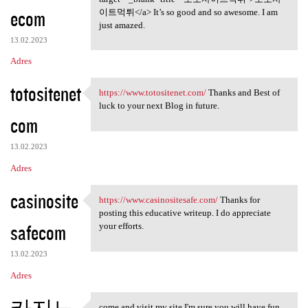
ecom
이트먹튀</a> It’s so good and so awesome. I am
just amazed.
13.02.2023
Adres
totositenet
https://www.totositenet.com/
Thanks and Best of
https://www.totositenet.com/
luck to your next Blog in future.
com
13.02.2023
Adres
casinosite
https://www.casinositesafe.com/
Thanks for
https://www.casinositesafe
posting this educative writeup. I do appreciate
safecom
your efforts.
13.02.2023
Adres
come and visit my site I'm sure you will have fun