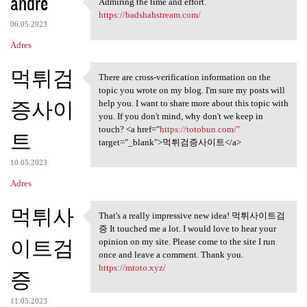
andre
Admiring the time and effort.
Admiring the time and effort.
https://badshahstream.com/
06.05.2023
Adres
먹튀검
There are cross-verification information on the
There are cross-verification
topic you wrote on my blog. I'm sure my posts will
증사이
help you. I want to share more about this topic with
you. If you don't mind, why don't we keep in
touch? <a href="
https://totobun.com/"
트
target="_blank">먹튀검증사이트</a>
10.05.2023
Adres
먹튀사
That's a really impressive new idea! 먹튀사이트검
That's a really impressive
증 It touched me a lot. I would love to hear your
이트검
opinion on my site. Please come to the site I run
once and leave a comment. Thank you.
https://mtoto.xyz/
증
11.05.2023