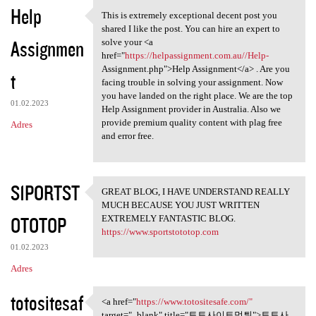
K
Help
This is extremely exceptional decent post you
This is extremely exceptional
o
shared I like the post. You can hire an expert to
Assignmen
m
solve your <a
href="
https://helpassignment.com.au//Help-
e
Assignment.php">Help Assignment</a> . Are you
t
n
facing trouble in solving your assignment. Now
you have landed on the right place. We are the top
t
01.02.2023
Help Assignment provider in Australia. Also we
a
provide premium quality content with plag free
Adres
and error free.
r
z
e
S1PORTST
GREAT BLOG, I HAVE UNDERSTAND REALLY
GREAT BLOG, I HAVE UNDERSTAND
MUCH BECAUSE YOU JUST WRITTEN
OTOTOP
EXTREMELY FANTASTIC BLOG.
https://www.sportstototop.com
01.02.2023
Adres
totositesaf
<a href="
https://www.totositesafe.com/"
<a href="https://www
target="_blank" title="토토사이트먹튀">토토사