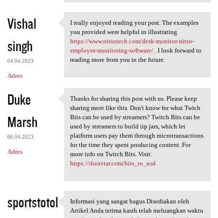
Vishal
I really enjoyed reading your post. The examples
I really enjoyed reading your
you provided were helpful in illustrating
singh
https://www.nitsotech.com/desk-monitor-nitso-
employee-monitoring-software/
. I look forward to
reading more from you in the future.
04.04.2023
Adres
Duke
Thanks for sharing this post with us. Please keep
Thanks for sharing this post
sharing more like this. Don't know for what Twich
Marsh
Bits can be used by streamers? Twitch Bits can be
used by streamers to build tip jars, which let
platform users pay them through microtransactions
06.04.2023
for the time they spent producing content. For
Adres
more info on Twitch Bits. Visit:
https://theavtar.com/bits_to_usd
sportstotol
Informasi yang sangat bagus Disediakan oleh
Informasi yang sangat bagus
Artikel Anda terima kasih telah meluangkan waktu