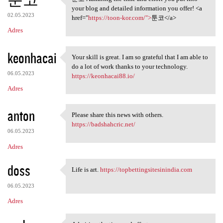
툰코 Admiring the time and
your blog and detailed information you offer! <a
02.05.2023
href="
https://toon-kor.com/">
툰코</a>
Adres
keonhacai
Your skill is great. I am so grateful that I am able to
Your skill is great. I am so
do a lot of work thanks to your technology.
06.05.2023
https://keonhacai88.io/
Adres
anton
Please share this news with others.
Please share this news with
https://badshahcric.net/
06.05.2023
Adres
doss
Life is art.
https://topbettingsitesinindia.com
Life is art. https:/
06.05.2023
Adres