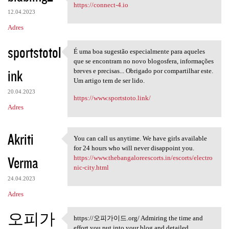
The favorite connect 4 brain
https://connect-4.io
12.04.2023
Adres
sportstotol
É uma boa sugestão especialmente para aqueles
É uma boa sugestão
que se encontram no novo blogosfera, informações
ink
breves e precisas... Obrigado por compartilhar este.
Um artigo tem de ser lido.
20.04.2023
https://www.sportstoto.link/
Adres
Akriti
You can call us anytime. We have girls available
You can call us anytime. We
for 24 hours who will never disappoint you.
Verma
https://www.thebangaloreescorts.in/escorts/electro
nic-city.html
24.04.2023
Adres
오피가
https://오피가이드.org/ Admiring the time and
https://오피가이드.org/ Admiring
effort you put into your blog and detailed