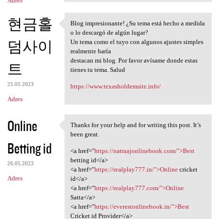
Adres
현금홀
Blog impresionante! ¿Su tema está hecho a medida
Blog impresionante! ¿Su tema
o lo descargó de algún lugar?
덤사이
Un tema como el tuyo con algunos ajustes simples
realmente haría
destacan mi blog. Por favor avísame donde estas
트
tienes tu tema. Salud
25.05.2023
https://www.texasholdemsite.info/
Adres
Online
Thanks for your help and for writing this post. It’s
Thanks for your help and for
been great.
Betting id
<a href="
https://natraajonlinebook.com/">Best
betting id</a>
26.05.2023
<a href="
https://realplay777.in/">Online
cricket
Adres
id</a>
<a href="
https://realplay777.com/">Online
Satta</a>
<a href="
https://everestonlinebook.in/">Best
Cricket id Provider</a>