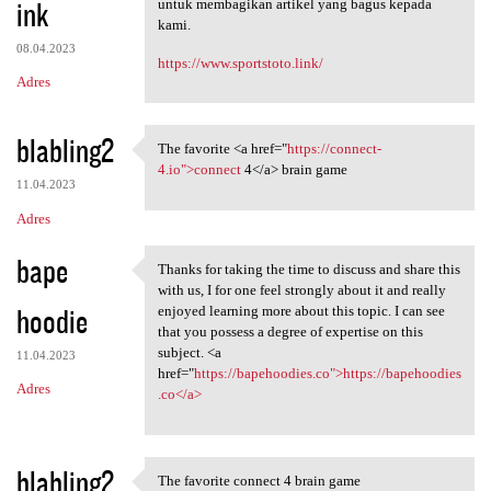
ink
untuk membagikan artikel yang bagus kepada
kami.
08.04.2023
https://www.sportstoto.link/
Adres
blabling2
The favorite <a href="
https://connect-
The favorite <a href="https:/
4.io">connect
4</a> brain game
11.04.2023
Adres
bape
Thanks for taking the time to discuss and share this
Thanks for taking the time to
with us, I for one feel strongly about it and really
hoodie
enjoyed learning more about this topic. I can see
that you possess a degree of expertise on this
subject. <a
11.04.2023
href="
https://bapehoodies.co">https://bapehoodies
Adres
.co</a>
blabling2
The favorite connect 4 brain game