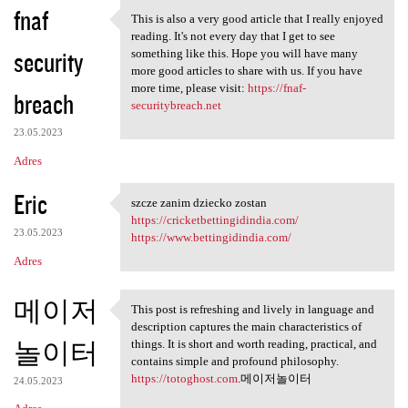
fnaf
This is also a very good article that I really enjoyed
This is also a very good
reading. It's not every day that I get to see
security
something like this. Hope you will have many
more good articles to share with us. If you have
more time, please visit:
https://fnaf-
breach
securitybreach.net
23.05.2023
Adres
Eric
szcze zanim dziecko zostan
szcze zanim dziecko zostan
https://cricketbettingidindia.com/
23.05.2023
https://www.bettingidindia.com/
Adres
메이저
This post is refreshing and lively in language and
This post is refreshing and
description captures the main characteristics of
놀이터
things. It is short and worth reading, practical, and
contains simple and profound philosophy.
https://totoghost.com
.메이저놀이터
24.05.2023