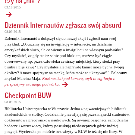
czy na „nie”?
03.10.2015
Dziennik Internautów zgłasza swój absurd
08.09.2015
Dziennik Internautów dołączył się do naszej akcji i zgłosił nam swój
przykład: „Oburzamy się na inwigilację w internecie, na działania
amerykańskich służb, ale co wiemy o inwigilacji na własnym podwórku?
Czy myślałeś, że gdy stoisz sobie pod blokiem, możesz być ciągle
obserwowany np. przez człowieka ze straży miejskiej, który siedzi przy
biurku i pije kawę? Czy myślałeś, ile naprawdę kamer może być w Twojej
okolicy? A może spojrzysz na mapkę, która może to ukazywać?”. Polecamy
artykuł Marcina Maja:
Ktoś nasikał pod kamerą, czyli inwigilacja z
perspektywy własnego podwórka
.
Checkpoint BUW
08.09.2015
Biblioteka Uniwersytecka w Warszawie. Jedna z najważniejszych bibliotek
akademickich w stolicy. Codziennie przewijają się przez nią setki studentów,
doktorantów i pracowników naukowych. Są również pasjonaci, samodzielni
badacze i warszawiacy, którzy poszukują niedostępnych gdzie indziej
pozycji. Wycieczka po mieście bez wizyty w BUW-ie też się nie liczy. W