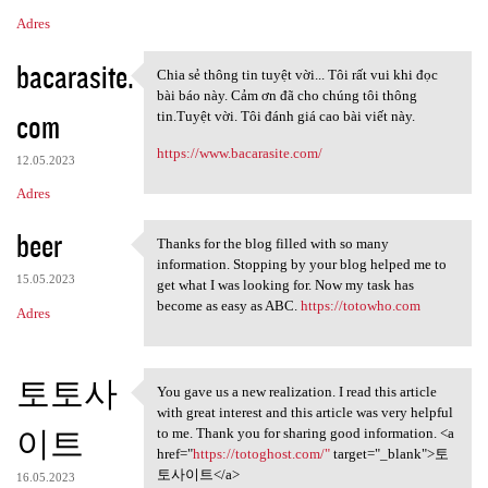
Adres
bacarasite.
Chia sẻ thông tin tuyệt vời... Tôi rất vui khi đọc
Chia sẻ thông tin tuyệt vời..
bài báo này. Cảm ơn đã cho chúng tôi thông
com
tin.Tuyệt vời. Tôi đánh giá cao bài viết này.
https://www.bacarasite.com/
12.05.2023
Adres
beer
Thanks for the blog filled with so many
Thanks for the blog filled
information. Stopping by your blog helped me to
15.05.2023
get what I was looking for. Now my task has
become as easy as ABC.
https://totowho.com
Adres
토토사
You gave us a new realization. I read this article
You gave us a new realization
with great interest and this article was very helpful
이트
to me. Thank you for sharing good information. <a
href="
https://totoghost.com/"
target="_blank">토
토사이트</a>
16.05.2023