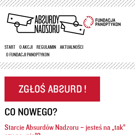
Przejdź
do
treści
START
O AKCJI
REGULAMIN
AKTUALNOŚCI
O FUNDACJI PANOPTYKON
CO NOWEGO?
Starcie Absurdów Nadzoru – jesteś na „tak”