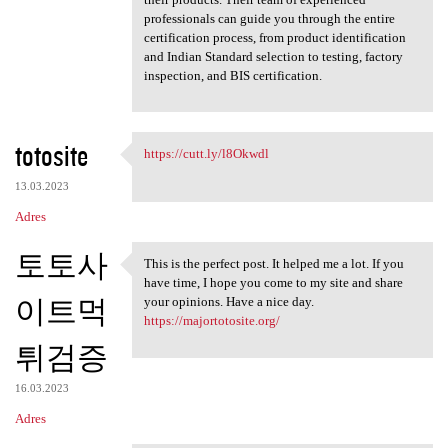
professionals can guide you through the entire
certification process, from product identification
and Indian Standard selection to testing, factory
inspection, and BIS certification.
totosite
https://cutt.ly/l8Okwdl
https://cutt.ly/l8Okwdl
13.03.2023
Adres
토토사
This is the perfect post. It helped me a lot. If you
This is the perfect post. It
have time, I hope you come to my site and share
이트먹
your opinions. Have a nice day.
https://majortotosite.org/
튀검증
16.03.2023
Adres