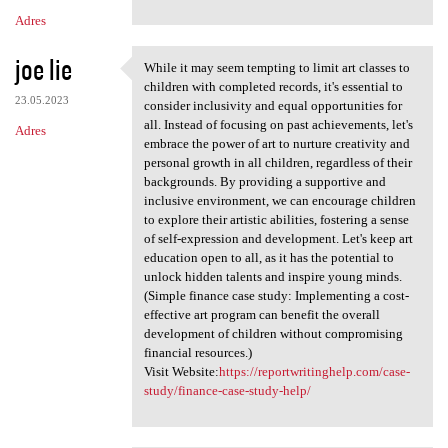
Adres
joe lie
While it may seem tempting to limit art classes to
While it may seem tempting to
children with completed records, it's essential to
23.05.2023
consider inclusivity and equal opportunities for
all. Instead of focusing on past achievements, let's
Adres
embrace the power of art to nurture creativity and
personal growth in all children, regardless of their
backgrounds. By providing a supportive and
inclusive environment, we can encourage children
to explore their artistic abilities, fostering a sense
of self-expression and development. Let's keep art
education open to all, as it has the potential to
unlock hidden talents and inspire young minds.
(Simple finance case study: Implementing a cost-
effective art program can benefit the overall
development of children without compromising
financial resources.)
Visit Website:
https://reportwritinghelp.com/case-
study/finance-case-study-help/