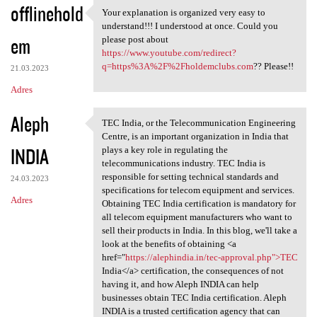
offlinehold
Your explanation is organized very easy to
Your explanation is organized
understand!!! I understood at once. Could you
em
please post about
https://www.youtube.com/redirect?
q=https%3A%2F%2Fholdemclubs.com
?? Please!!
21.03.2023
Adres
Aleph
TEC India, or the Telecommunication Engineering
TEC India, or the
Centre, is an important organization in India that
INDIA
plays a key role in regulating the
telecommunications industry. TEC India is
responsible for setting technical standards and
24.03.2023
specifications for telecom equipment and services.
Adres
Obtaining TEC India certification is mandatory for
all telecom equipment manufacturers who want to
sell their products in India. In this blog, we'll take a
look at the benefits of obtaining <a
href="
https://alephindia.in/tec-approval.php">TEC
India</a> certification, the consequences of not
having it, and how Aleph INDIA can help
businesses obtain TEC India certification. Aleph
INDIA is a trusted certification agency that can