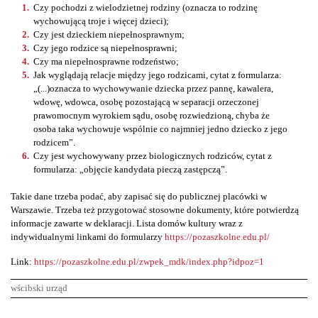
Czy pochodzi z wielodzietnej rodziny (oznacza to rodzinę
wychowującą troje i więcej dzieci);
Czy jest dzieckiem niepełnosprawnym;
Czy jego rodzice są niepełnosprawni;
Czy ma niepełnosprawne rodzeństwo;
Jak wyglądają relacje między jego rodzicami, cytat z formularza:
„(...)oznacza to wychowywanie dziecka przez pannę, kawalera,
wdowę, wdowca, osobę pozostającą w separacji orzeczonej
prawomocnym wyrokiem sądu, osobę rozwiedzioną, chyba że
osoba taka wychowuje wspólnie co najmniej jedno dziecko z jego
rodzicem”.
Czy jest wychowywany przez biologicznych rodziców, cytat z
formularza: „objęcie kandydata pieczą zastępczą”.
Takie dane trzeba podać, aby zapisać się do publicznej placówki w
Warszawie. Trzeba też przygotować stosowne dokumenty, które potwierdzą
informacje zawarte w deklaracji. Lista domów kultury wraz z
indywidualnymi linkami do formularzy
https://pozaszkolne.edu.pl/
Link:
https://pozaszkolne.edu.pl/zwpek_mdk/index.php?idpoz=1
wścibski urząd