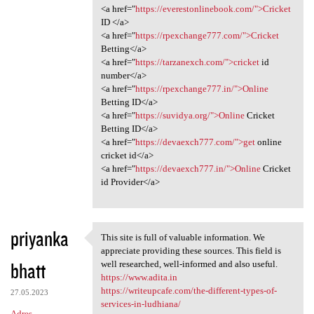
<a href="
https://everestonlinebook.com/">Cricket
ID </a>
<a href="
https://rpexchange777.com/">Cricket
Betting</a>
<a href="
https://tarzanexch.com/">cricket
id
number</a>
<a href="
https://rpexchange777.in/">Online
Betting ID</a>
<a href="
https://suvidya.org/">Online
Cricket
Betting ID</a>
<a href="
https://devaexch777.com/">get
online
cricket id</a>
<a href="
https://devaexch777.in/">Online
Cricket
id Provider</a>
priyanka
This site is full of valuable information. We
This site is full of valuable
appreciate providing these sources. This field is
bhatt
well researched, well-informed and also useful.
https://www.adita.in
https://writeupcafe.com/the-different-types-of-
27.05.2023
services-in-ludhiana/
Adres