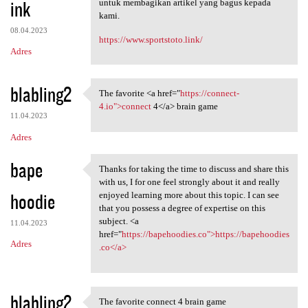
ink
untuk membagikan artikel yang bagus kepada
kami.
08.04.2023
https://www.sportstoto.link/
Adres
blabling2
The favorite <a href="
https://connect-
The favorite <a href="https:/
4.io">connect
4</a> brain game
11.04.2023
Adres
bape
Thanks for taking the time to discuss and share this
Thanks for taking the time to
with us, I for one feel strongly about it and really
hoodie
enjoyed learning more about this topic. I can see
that you possess a degree of expertise on this
subject. <a
11.04.2023
href="
https://bapehoodies.co">https://bapehoodies
Adres
.co</a>
blabling2
The favorite connect 4 brain game