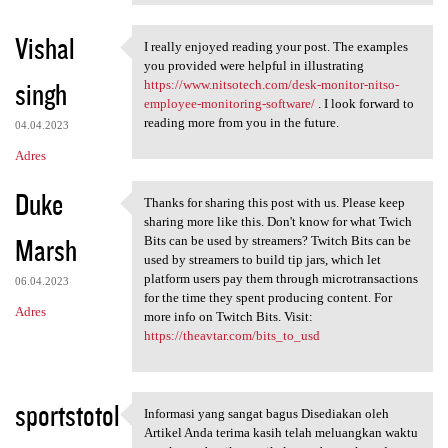
Vishal
I really enjoyed reading your post. The examples
I really enjoyed reading your
you provided were helpful in illustrating
singh
https://www.nitsotech.com/desk-monitor-nitso-
employee-monitoring-software/
. I look forward to
reading more from you in the future.
04.04.2023
Adres
Duke
Thanks for sharing this post with us. Please keep
Thanks for sharing this post
sharing more like this. Don't know for what Twich
Marsh
Bits can be used by streamers? Twitch Bits can be
used by streamers to build tip jars, which let
platform users pay them through microtransactions
06.04.2023
for the time they spent producing content. For
Adres
more info on Twitch Bits. Visit:
https://theavtar.com/bits_to_usd
sportstotol
Informasi yang sangat bagus Disediakan oleh
Informasi yang sangat bagus
Artikel Anda terima kasih telah meluangkan waktu