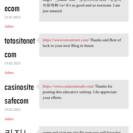
ecom
이트먹튀</a> It’s so good and so awesome. I am
just amazed.
13.02.2023
Adres
totositenet
https://www.totositenet.com/
Thanks and Best of
https://www.totositenet.com/
luck to your next Blog in future.
com
13.02.2023
Adres
casinosite
https://www.casinositesafe.com/
Thanks for
https://www.casinositesafe
posting this educative writeup. I do appreciate
safecom
your efforts.
13.02.2023
Adres
come and visit my site I'm sure you will have fun