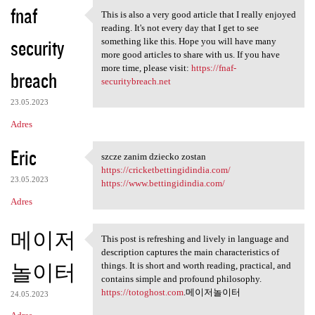
fnaf
This is also a very good article that I really enjoyed
This is also a very good
reading. It's not every day that I get to see
security
something like this. Hope you will have many
more good articles to share with us. If you have
more time, please visit:
https://fnaf-
breach
securitybreach.net
23.05.2023
Adres
Eric
szcze zanim dziecko zostan
szcze zanim dziecko zostan
https://cricketbettingidindia.com/
23.05.2023
https://www.bettingidindia.com/
Adres
메이저
This post is refreshing and lively in language and
This post is refreshing and
description captures the main characteristics of
놀이터
things. It is short and worth reading, practical, and
contains simple and profound philosophy.
https://totoghost.com
.메이저놀이터
24.05.2023