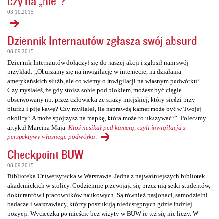
czy na „nie”?
03.10.2015
Dziennik Internautów zgłasza swój absurd
08.09.2015
Dziennik Internautów dołączył się do naszej akcji i zgłosił nam swój
przykład: „Oburzamy się na inwigilację w internecie, na działania
amerykańskich służb, ale co wiemy o inwigilacji na własnym podwórku?
Czy myślałeś, że gdy stoisz sobie pod blokiem, możesz być ciągle
obserwowany np. przez człowieka ze straży miejskiej, który siedzi przy
biurku i pije kawę? Czy myślałeś, ile naprawdę kamer może być w Twojej
okolicy? A może spojrzysz na mapkę, która może to ukazywać?”. Polecamy
artykuł Marcina Maja:
Ktoś nasikał pod kamerą, czyli inwigilacja z
perspektywy własnego podwórka
.
Checkpoint BUW
08.09.2015
Biblioteka Uniwersytecka w Warszawie. Jedna z najważniejszych bibliotek
akademickich w stolicy. Codziennie przewijają się przez nią setki studentów,
doktorantów i pracowników naukowych. Są również pasjonaci, samodzielni
badacze i warszawiacy, którzy poszukują niedostępnych gdzie indziej
pozycji. Wycieczka po mieście bez wizyty w BUW-ie też się nie liczy. W