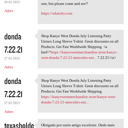
26.02.2023
one, but please come and see!!
Adres
https://whatchs.com
donda
Shop Kanye West Donda July Listening Party
Shop Kanye West Donda July
Unisex Long Sleeve T-shirt. Great discounts on all
7.22.21
Products. Get Fast Worldwide Shipping. <a
href="
https://kanyewestmerchandise.store/kanye-
west-donda-7-22-21-mercedes-uni...
7.22.21</a>
27.02.2023
Adres
donda
Shop Kanye West Donda July Listening Party
Shop Kanye West Donda July
Unisex Long Sleeve T-shirt. Great discounts on all
7.22.21
Products. Get Fast Worldwide Shipping.
https://kanyewestmerchandise.store/kanye-west-
donda-7-22-21-mercedes-uni...
27.02.2023
Adres
texasholde
Obrigado por outro artigo excelente. Onde mais