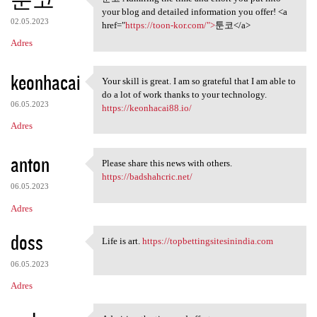
툰코 Admiring the time and
your blog and detailed information you offer! <a
02.05.2023
href="
https://toon-kor.com/">
툰코</a>
Adres
keonhacai
Your skill is great. I am so grateful that I am able to
Your skill is great. I am so
do a lot of work thanks to your technology.
06.05.2023
https://keonhacai88.io/
Adres
anton
Please share this news with others.
Please share this news with
https://badshahcric.net/
06.05.2023
Adres
doss
Life is art.
https://topbettingsitesinindia.com
Life is art. https:/
06.05.2023
Adres