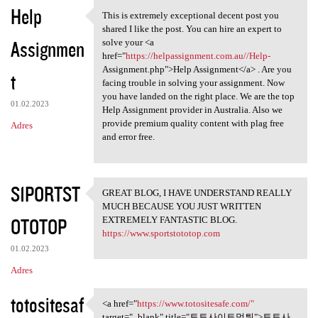
K
Help
This is extremely exceptional decent post you
This is extremely exceptional
o
shared I like the post. You can hire an expert to
Assignmen
m
solve your <a
href="
https://helpassignment.com.au//Help-
e
Assignment.php">Help Assignment</a> . Are you
t
n
facing trouble in solving your assignment. Now
you have landed on the right place. We are the top
t
01.02.2023
Help Assignment provider in Australia. Also we
a
provide premium quality content with plag free
Adres
and error free.
r
z
e
S1PORTST
GREAT BLOG, I HAVE UNDERSTAND REALLY
GREAT BLOG, I HAVE UNDERSTAND
MUCH BECAUSE YOU JUST WRITTEN
OTOTOP
EXTREMELY FANTASTIC BLOG.
https://www.sportstototop.com
01.02.2023
Adres
totositesaf
<a href="
https://www.totositesafe.com/"
<a href="https://www
target="_blank" title="토토사이트먹튀">토토사