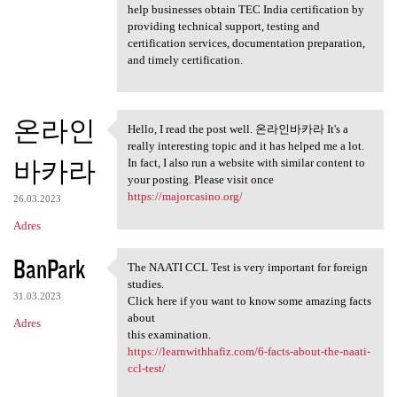
help businesses obtain TEC India certification by
providing technical support, testing and
certification services, documentation preparation,
and timely certification.
온라인
Hello, I read the post well. 온라인바카라 It's a
Hello, I read the post well.
really interesting topic and it has helped me a lot.
바카라
In fact, I also run a website with similar content to
your posting. Please visit once
https://majorcasino.org/
26.03.2023
Adres
BanPark
The NAATI CCL Test is very important for foreign
The NAATI CCL Test is very
studies.
31.03.2023
Click here if you want to know some amazing facts
about
Adres
this examination.
https://learnwithhafiz.com/6-facts-about-the-naati-
ccl-test/