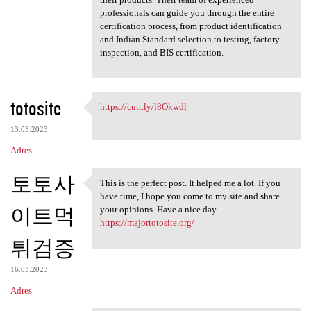
professionals can guide you through the entire
certification process, from product identification
and Indian Standard selection to testing, factory
inspection, and BIS certification.
totosite
https://cutt.ly/l8Okwdl
https://cutt.ly/l8Okwdl
13.03.2023
Adres
토토사
This is the perfect post. It helped me a lot. If you
This is the perfect post. It
have time, I hope you come to my site and share
이트먹
your opinions. Have a nice day.
https://majortotosite.org/
튀검증
16.03.2023
Adres