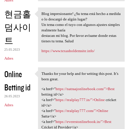
Adres
현금홀
Blog impresionante! ¿Su tema está hecho a medida
Blog impresionante! ¿Su tema
o lo descargó de algún lugar?
덤사이
Un tema como el tuyo con algunos ajustes simples
realmente haría
destacan mi blog. Por favor avísame donde estas
트
tienes tu tema. Salud
25.05.2023
https://www.texasholdemsite.info/
Adres
Online
Thanks for your help and for writing this post. It’s
Thanks for your help and for
been great.
Betting id
<a href="
https://natraajonlinebook.com/">Best
betting id</a>
26.05.2023
<a href="
https://realplay777.in/">Online
cricket
Adres
id</a>
<a href="
https://realplay777.com/">Online
Satta</a>
<a href="
https://everestonlinebook.in/">Best
Cricket id Provider</a>