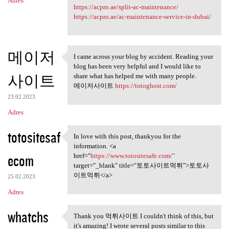
Adres
https://acpro.ae/split-ac-maintenance/
https://acpro.ae/ac-maintenance-service-in-dubai/
메이저
I came across your blog by accident. Reading your
I came across your blog by
blog has been very helpful and I would like to
사이트
share what has helped me with many people.
메이저사이트
https://totoghost.com/
23.02.2023
Adres
totositesaf
In love with this post, thankyou for the
In love with this post,
information. <a
ecom
href="
https://www.totositesafe.com/"
target="_blank" title="토토사이트먹튀">토토사
이트먹튀</a>
25.02.2023
Adres
whatchs
Thank you 먹튀사이트 I couldn't think of this, but
Thank you 먹튀사이트 I couldn't
it's amazing! I wrote several posts similar to this