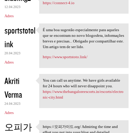
The favorite connect 4 brain
https://connect-4.io
12.04.2023
Adres
sportstotol
É uma boa sugestão especialmente para aqueles
É uma boa sugestão
que se encontram no novo blogosfera, informações
ink
breves e precisas... Obrigado por compartilhar este.
Um artigo tem de ser lido.
20.04.2023
https://www.sportstoto.link/
Adres
Akriti
You can call us anytime. We have girls available
You can call us anytime. We
for 24 hours who will never disappoint you.
Verma
https://www.thebangaloreescorts.in/escorts/electro
nic-city.html
24.04.2023
Adres
오피가
https://오피가이드.org/ Admiring the time and
https://오피가이드.org/ Admiring
effort you put into your blog and detailed