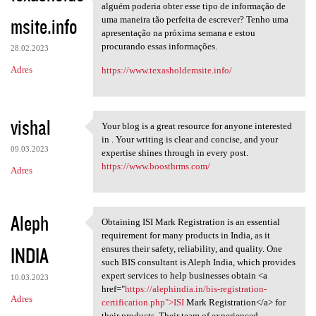
Obrigado por outro artigo
alguém poderia obter esse tipo de informação de
msite.info
uma maneira tão perfeita de escrever? Tenho uma
apresentação na próxima semana e estou
procurando essas informações.
28.02.2023
Adres
https://www.texasholdemsite.info/
vishal
Your blog is a great resource for anyone interested
Your blog is a great resource
in . Your writing is clear and concise, and your
09.03.2023
expertise shines through in every post.
https://www.boosthrms.com/
Adres
Aleph
Obtaining ISI Mark Registration is an essential
Obtaining ISI Mark
requirement for many products in India, as it
INDIA
ensures their safety, reliability, and quality. One
such BIS consultant is Aleph India, which provides
expert services to help businesses obtain <a
10.03.2023
href="
https://alephindia.in/bis-registration-
Adres
certification.php">ISI
Mark Registration</a> for
their products. Their team of experienced