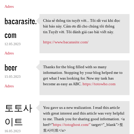
Adres
bacarasite.
Chia sẻ thông tin tuyệt vời... Tôi rất vui khi đọc
Chia sẻ thông tin tuyệt vời..
bài báo này. Cảm ơn đã cho chúng tôi thông
com
tin.Tuyệt vời. Tôi đánh giá cao bài viết này.
https://www.bacarasite.com/
12.05.2023
Adres
beer
Thanks for the blog filled with so many
Thanks for the blog filled
information. Stopping by your blog helped me to
15.05.2023
get what I was looking for. Now my task has
become as easy as ABC.
https://totowho.com
Adres
토토사
You gave us a new realization. I read this article
You gave us a new realization
with great interest and this article was very helpful
이트
to me. Thank you for sharing good information. <a
href="
https://totoghost.com/"
target="_blank">토
토사이트</a>
16.05.2023