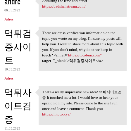
andre
Admiring the time and effort.
Admiring the time and effort.
https://badshahstream.com/
06.05.2023
Adres
먹튀검
There are cross-verification information on the
There are cross-verification
topic you wrote on my blog. I'm sure my posts will
증사이
help you. I want to share more about this topic with
you. If you don't mind, why don't we keep in
touch? <a href="
https://totobun.com/"
트
target="_blank">먹튀검증사이트</a>
10.05.2023
Adres
먹튀사
That's a really impressive new idea! 먹튀사이트검
That's a really impressive
증 It touched me a lot. I would love to hear your
이트검
opinion on my site. Please come to the site I run
once and leave a comment. Thank you.
https://mtoto.xyz/
증
11.05.2023