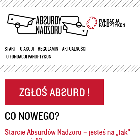
Przejdź
do
treści
START
O AKCJI
REGULAMIN
AKTUALNOŚCI
O FUNDACJI PANOPTYKON
CO NOWEGO?
Starcie Absurdów Nadzoru – jesteś na „tak”