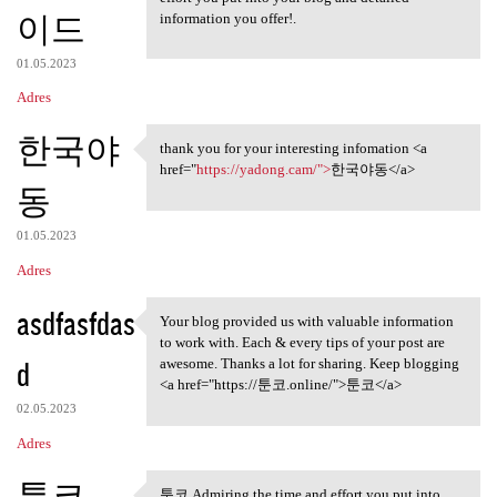
이드
information you offer!.
01.05.2023
Adres
한국야
thank you for your interesting infomation <a
thank you for your
href="
https://yadong.cam/">
한국야동</a>
동
01.05.2023
Adres
asdfasfdas
Your blog provided us with valuable information
Your blog provided us with
to work with. Each & every tips of your post are
d
awesome. Thanks a lot for sharing. Keep blogging
<a href="https://툰코.online/">툰코</a>
02.05.2023
Adres
툰코
툰코 Admiring the time and effort you put into