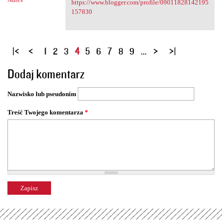
https://www.blogger.com/profile/09011828142195
157830
S
1
2
3
4
5
6
7
8
9
…
t
Dodaj komentarz
r
o
Nazwisko lub pseudonim
n
y
Treść Twojego komentarza
*