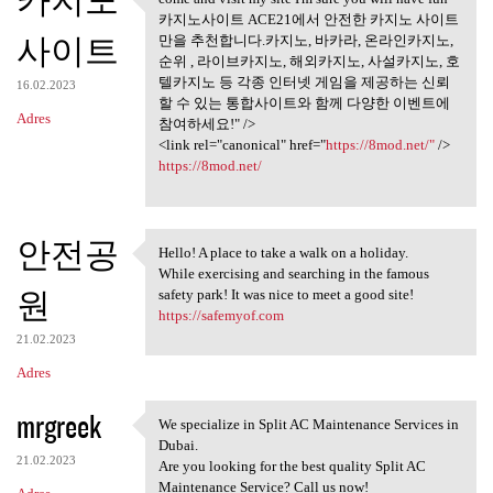
카지노
come and visit my site I'm
카지노사이트 ACE21에서 안전한 카지노 사이트
사이트
만을 추천합니다.카지노, 바카라, 온라인카지노,
순위 , 라이브카지노, 해외카지노, 사설카지노, 호
텔카지노 등 각종 인터넷 게임을 제공하는 신뢰
16.02.2023
할 수 있는 통합사이트와 함께 다양한 이벤트에
Adres
참여하세요!" />
<link rel="canonical" href="
https://8mod.net/"
/>
https://8mod.net/
안전공
Hello! A place to take a walk on a holiday.
Hello! A place to take a walk
While exercising and searching in the famous
원
safety park! It was nice to meet a good site!
https://safemyof.com
21.02.2023
Adres
mrgreek
We specialize in Split AC Maintenance Services in
We specialize in Split AC
Dubai.
21.02.2023
Are you looking for the best quality Split AC
Maintenance Service? Call us now!