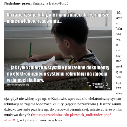
Nadesłany przez:
Katarzyna Batko-Tołuć
Mi
asto
st.
War
sza
wa,
o
ile
się
nie
myl
ę to
wła
sna
inn
owa
cja, gdyż nie widzę tego np. w Krakowie, wprowadziło elektroniczny system
rekrutacji na zajęcia w domach kultury (zajęcia pozaszkolne). Jeszcze zanim
dziecko zostanie przyjęte np. do pracowni ceramicznej, miasto zbierze o nim
mnóstwo danych (
https://pozaszkolne.edu.pl/zwpek_mdk/index.php?
idpoz=1
), w tym sporo wrażliwych np.: