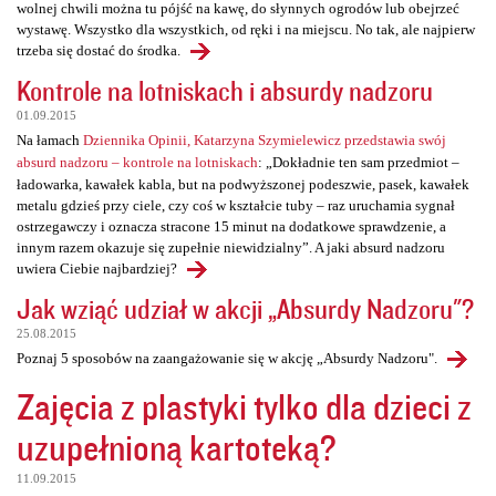
wolnej chwili można tu pójść na kawę, do słynnych ogrodów lub obejrzeć
wystawę. Wszystko dla wszystkich, od ręki i na miejscu. No tak, ale najpierw
trzeba się dostać do środka.
Kontrole na lotniskach i absurdy nadzoru
01.09.2015
Na łamach
Dziennika Opinii, Katarzyna Szymielewicz przedstawia swój
absurd nadzoru – kontrole na lotniskach
: „Dokładnie ten sam przedmiot –
ładowarka, kawałek kabla, but na podwyższonej podeszwie, pasek, kawałek
metalu gdzieś przy ciele, czy coś w kształcie tuby – raz uruchamia sygnał
ostrzegawczy i oznacza stracone 15 minut na dodatkowe sprawdzenie, a
innym razem okazuje się zupełnie niewidzialny”. A jaki absurd nadzoru
uwiera Ciebie najbardziej?
Jak wziąć udział w akcji „Absurdy Nadzoru"?
25.08.2015
Poznaj 5 sposobów na zaangażowanie się w akcję „Absurdy Nadzoru".
Zajęcia z plastyki tylko dla dzieci z
uzupełnioną kartoteką?
11.09.2015