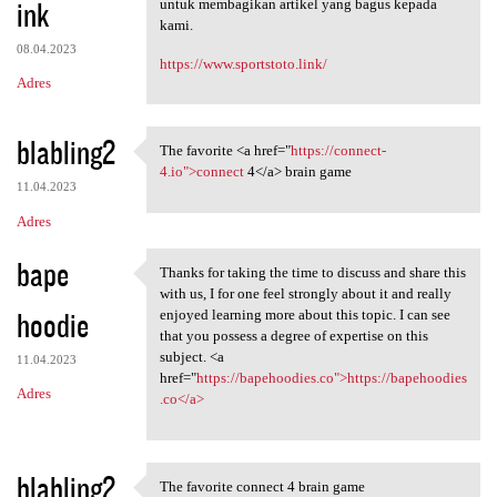
ink
untuk membagikan artikel yang bagus kepada
kami.
08.04.2023
https://www.sportstoto.link/
Adres
blabling2
The favorite <a href="
https://connect-
The favorite <a href="https:/
4.io">connect
4</a> brain game
11.04.2023
Adres
bape
Thanks for taking the time to discuss and share this
Thanks for taking the time to
with us, I for one feel strongly about it and really
hoodie
enjoyed learning more about this topic. I can see
that you possess a degree of expertise on this
subject. <a
11.04.2023
href="
https://bapehoodies.co">https://bapehoodies
Adres
.co</a>
blabling2
The favorite connect 4 brain game