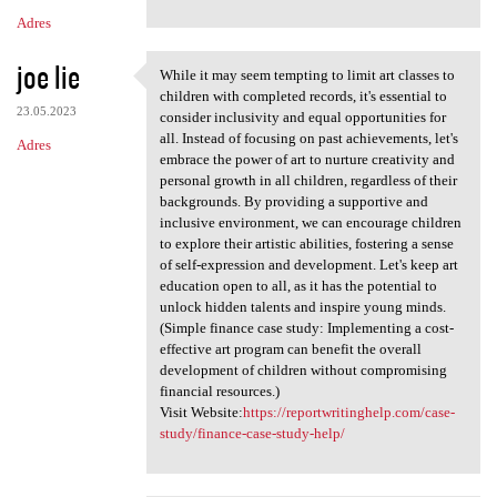
Adres
joe lie
While it may seem tempting to limit art classes to
While it may seem tempting to
children with completed records, it's essential to
23.05.2023
consider inclusivity and equal opportunities for
all. Instead of focusing on past achievements, let's
Adres
embrace the power of art to nurture creativity and
personal growth in all children, regardless of their
backgrounds. By providing a supportive and
inclusive environment, we can encourage children
to explore their artistic abilities, fostering a sense
of self-expression and development. Let's keep art
education open to all, as it has the potential to
unlock hidden talents and inspire young minds.
(Simple finance case study: Implementing a cost-
effective art program can benefit the overall
development of children without compromising
financial resources.)
Visit Website:
https://reportwritinghelp.com/case-
study/finance-case-study-help/