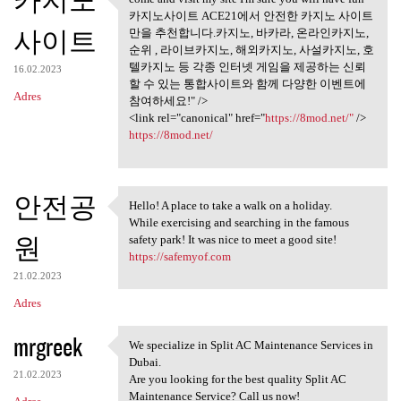
카지노
come and visit my site I'm
카지노사이트 ACE21에서 안전한 카지노 사이트
사이트
만을 추천합니다.카지노, 바카라, 온라인카지노,
순위 , 라이브카지노, 해외카지노, 사설카지노, 호
텔카지노 등 각종 인터넷 게임을 제공하는 신뢰
16.02.2023
할 수 있는 통합사이트와 함께 다양한 이벤트에
Adres
참여하세요!" />
<link rel="canonical" href="
https://8mod.net/"
/>
https://8mod.net/
안전공
Hello! A place to take a walk on a holiday.
Hello! A place to take a walk
While exercising and searching in the famous
원
safety park! It was nice to meet a good site!
https://safemyof.com
21.02.2023
Adres
mrgreek
We specialize in Split AC Maintenance Services in
We specialize in Split AC
Dubai.
21.02.2023
Are you looking for the best quality Split AC
Maintenance Service? Call us now!