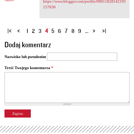
https://www.blogger.com/profile/09011828142195
157830
S
1
2
3
4
5
6
7
8
9
…
t
Dodaj komentarz
r
o
Nazwisko lub pseudonim
n
y
Treść Twojego komentarza
*