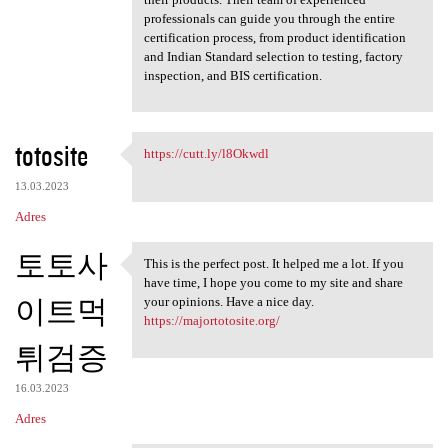
professionals can guide you through the entire
certification process, from product identification
and Indian Standard selection to testing, factory
inspection, and BIS certification.
totosite
https://cutt.ly/l8Okwdl
https://cutt.ly/l8Okwdl
13.03.2023
Adres
토토사
This is the perfect post. It helped me a lot. If you
This is the perfect post. It
have time, I hope you come to my site and share
이트먹
your opinions. Have a nice day.
https://majortotosite.org/
튀검증
16.03.2023
Adres