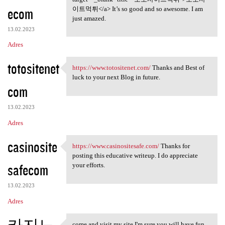
ecom
이트먹튀</a> It’s so good and so awesome. I am
just amazed.
13.02.2023
Adres
totositenet
https://www.totositenet.com/
Thanks and Best of
https://www.totositenet.com/
luck to your next Blog in future.
com
13.02.2023
Adres
casinosite
https://www.casinositesafe.com/
Thanks for
https://www.casinositesafe
posting this educative writeup. I do appreciate
safecom
your efforts.
13.02.2023
Adres
come and visit my site I'm sure you will have fun