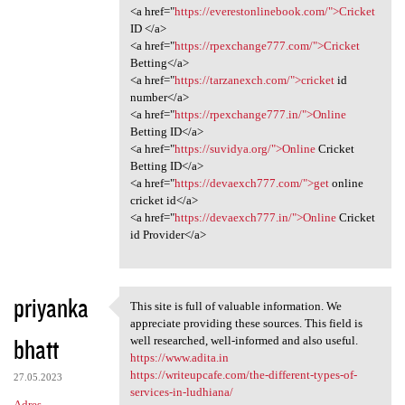
<a href="
https://everestonlinebook.com/">Cricket
ID </a>
<a href="
https://rpexchange777.com/">Cricket
Betting</a>
<a href="
https://tarzanexch.com/">cricket
id
number</a>
<a href="
https://rpexchange777.in/">Online
Betting ID</a>
<a href="
https://suvidya.org/">Online
Cricket
Betting ID</a>
<a href="
https://devaexch777.com/">get
online
cricket id</a>
<a href="
https://devaexch777.in/">Online
Cricket
id Provider</a>
priyanka
This site is full of valuable information. We
This site is full of valuable
appreciate providing these sources. This field is
bhatt
well researched, well-informed and also useful.
https://www.adita.in
https://writeupcafe.com/the-different-types-of-
27.05.2023
services-in-ludhiana/
Adres