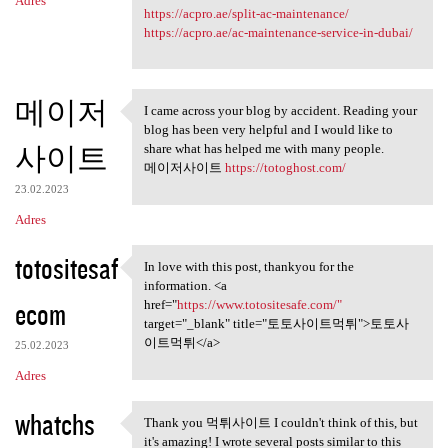
Adres
https://acpro.ae/split-ac-maintenance/
https://acpro.ae/ac-maintenance-service-in-dubai/
메이저
I came across your blog by accident. Reading your
I came across your blog by
blog has been very helpful and I would like to
사이트
share what has helped me with many people.
메이저사이트
https://totoghost.com/
23.02.2023
Adres
totositesaf
In love with this post, thankyou for the
In love with this post,
information. <a
ecom
href="
https://www.totositesafe.com/"
target="_blank" title="토토사이트먹튀">토토사
이트먹튀</a>
25.02.2023
Adres
whatchs
Thank you 먹튀사이트 I couldn't think of this, but
Thank you 먹튀사이트 I couldn't
it's amazing! I wrote several posts similar to this