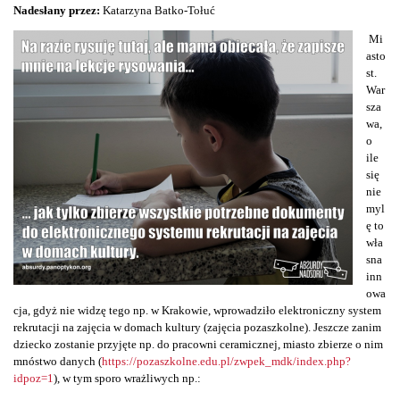
Nadesłany przez:
Katarzyna Batko-Tołuć
Mi
asto
st.
War
sza
wa,
o
ile
się
nie
myl
ę to
wła
sna
inn
owa
cja, gdyż nie widzę tego np. w Krakowie, wprowadziło elektroniczny system
rekrutacji na zajęcia w domach kultury (zajęcia pozaszkolne). Jeszcze zanim
dziecko zostanie przyjęte np. do pracowni ceramicznej, miasto zbierze o nim
mnóstwo danych (
https://pozaszkolne.edu.pl/zwpek_mdk/index.php?
idpoz=1
), w tym sporo wrażliwych np.: