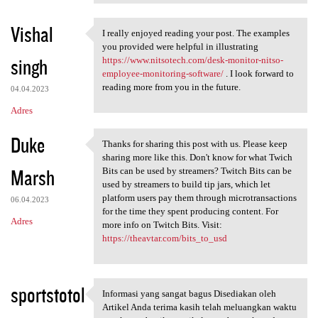
Vishal
I really enjoyed reading your post. The examples
I really enjoyed reading your
you provided were helpful in illustrating
singh
https://www.nitsotech.com/desk-monitor-nitso-
employee-monitoring-software/
. I look forward to
reading more from you in the future.
04.04.2023
Adres
Duke
Thanks for sharing this post with us. Please keep
Thanks for sharing this post
sharing more like this. Don't know for what Twich
Marsh
Bits can be used by streamers? Twitch Bits can be
used by streamers to build tip jars, which let
platform users pay them through microtransactions
06.04.2023
for the time they spent producing content. For
Adres
more info on Twitch Bits. Visit:
https://theavtar.com/bits_to_usd
sportstotol
Informasi yang sangat bagus Disediakan oleh
Informasi yang sangat bagus
Artikel Anda terima kasih telah meluangkan waktu