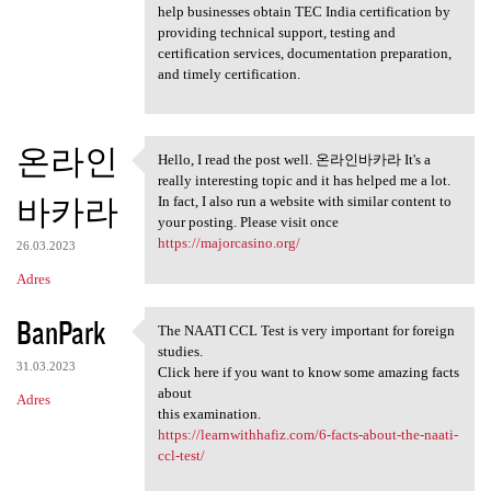
help businesses obtain TEC India certification by
providing technical support, testing and
certification services, documentation preparation,
and timely certification.
온라인
Hello, I read the post well. 온라인바카라 It's a
Hello, I read the post well.
really interesting topic and it has helped me a lot.
바카라
In fact, I also run a website with similar content to
your posting. Please visit once
https://majorcasino.org/
26.03.2023
Adres
BanPark
The NAATI CCL Test is very important for foreign
The NAATI CCL Test is very
studies.
31.03.2023
Click here if you want to know some amazing facts
about
Adres
this examination.
https://learnwithhafiz.com/6-facts-about-the-naati-
ccl-test/