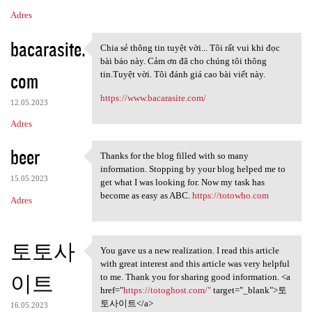
Adres
bacarasite.
Chia sẻ thông tin tuyệt vời... Tôi rất vui khi đọc
Chia sẻ thông tin tuyệt vời..
bài báo này. Cảm ơn đã cho chúng tôi thông
com
tin.Tuyệt vời. Tôi đánh giá cao bài viết này.
https://www.bacarasite.com/
12.05.2023
Adres
beer
Thanks for the blog filled with so many
Thanks for the blog filled
information. Stopping by your blog helped me to
15.05.2023
get what I was looking for. Now my task has
become as easy as ABC.
https://totowho.com
Adres
토토사
You gave us a new realization. I read this article
You gave us a new realization
with great interest and this article was very helpful
이트
to me. Thank you for sharing good information. <a
href="
https://totoghost.com/"
target="_blank">토
토사이트</a>
16.05.2023