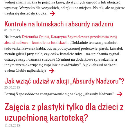
wolnej chwili można tu pójść na kawę, do słynnych ogrodów lub obejrzeć
wystawę. Wszystko dla wszystkich, od ręki i na miejscu. No tak, ale najpierw
trzeba się dostać do środka.
Kontrole na lotniskach i absurdy nadzoru
01.09.2015
Na łamach
Dziennika Opinii, Katarzyna Szymielewicz przedstawia swój
absurd nadzoru – kontrole na lotniskach
: „Dokładnie ten sam przedmiot –
ładowarka, kawałek kabla, but na podwyższonej podeszwie, pasek, kawałek
metalu gdzieś przy ciele, czy coś w kształcie tuby – raz uruchamia sygnał
ostrzegawczy i oznacza stracone 15 minut na dodatkowe sprawdzenie, a
innym razem okazuje się zupełnie niewidzialny”. A jaki absurd nadzoru
uwiera Ciebie najbardziej?
Jak wziąć udział w akcji „Absurdy Nadzoru"?
25.08.2015
Poznaj 5 sposobów na zaangażowanie się w akcję „Absurdy Nadzoru".
Zajęcia z plastyki tylko dla dzieci z
uzupełnioną kartoteką?
11.09.2015