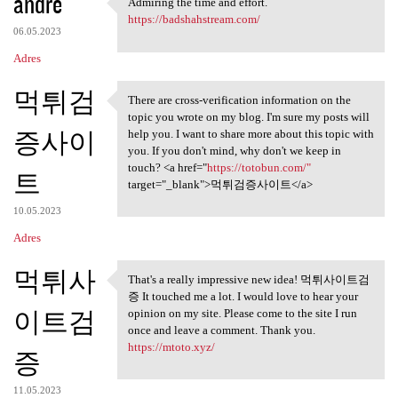
andre
Admiring the time and effort.
Admiring the time and effort.
https://badshahstream.com/
06.05.2023
Adres
먹튀검
There are cross-verification information on the
There are cross-verification
topic you wrote on my blog. I'm sure my posts will
증사이
help you. I want to share more about this topic with
you. If you don't mind, why don't we keep in
touch? <a href="
https://totobun.com/"
트
target="_blank">먹튀검증사이트</a>
10.05.2023
Adres
먹튀사
That's a really impressive new idea! 먹튀사이트검
That's a really impressive
증 It touched me a lot. I would love to hear your
이트검
opinion on my site. Please come to the site I run
once and leave a comment. Thank you.
https://mtoto.xyz/
증
11.05.2023