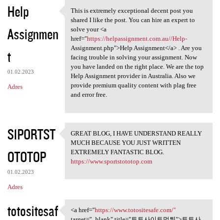
K
Help
This is extremely exceptional decent post you
This is extremely exceptional
o
shared I like the post. You can hire an expert to
Assignmen
m
solve your <a
href="
https://helpassignment.com.au//Help-
e
Assignment.php">Help Assignment</a> . Are you
t
n
facing trouble in solving your assignment. Now
you have landed on the right place. We are the top
t
01.02.2023
Help Assignment provider in Australia. Also we
a
provide premium quality content with plag free
Adres
and error free.
r
z
e
S1PORTST
GREAT BLOG, I HAVE UNDERSTAND REALLY
GREAT BLOG, I HAVE UNDERSTAND
MUCH BECAUSE YOU JUST WRITTEN
OTOTOP
EXTREMELY FANTASTIC BLOG.
https://www.sportstototop.com
01.02.2023
Adres
totositesaf
<a href="
https://www.totositesafe.com/"
<a href="https://www
target="_blank" title="토토사이트먹튀">토토사