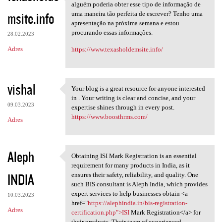
Obrigado por outro artigo
alguém poderia obter esse tipo de informação de
msite.info
uma maneira tão perfeita de escrever? Tenho uma
apresentação na próxima semana e estou
procurando essas informações.
28.02.2023
Adres
https://www.texasholdemsite.info/
vishal
Your blog is a great resource for anyone interested
Your blog is a great resource
in . Your writing is clear and concise, and your
09.03.2023
expertise shines through in every post.
https://www.boosthrms.com/
Adres
Aleph
Obtaining ISI Mark Registration is an essential
Obtaining ISI Mark
requirement for many products in India, as it
INDIA
ensures their safety, reliability, and quality. One
such BIS consultant is Aleph India, which provides
expert services to help businesses obtain <a
10.03.2023
href="
https://alephindia.in/bis-registration-
Adres
certification.php">ISI
Mark Registration</a> for
their products. Their team of experienced