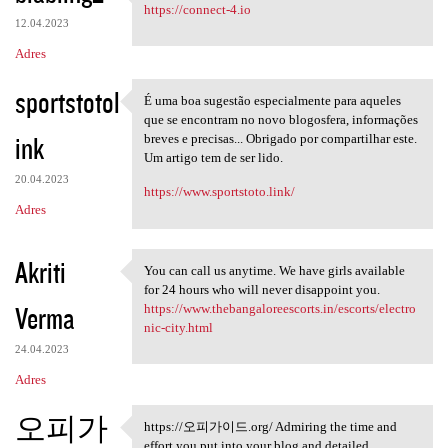
The favorite connect 4 brain
https://connect-4.io
12.04.2023
Adres
sportstotol
É uma boa sugestão especialmente para aqueles
É uma boa sugestão
que se encontram no novo blogosfera, informações
ink
breves e precisas... Obrigado por compartilhar este.
Um artigo tem de ser lido.
20.04.2023
https://www.sportstoto.link/
Adres
Akriti
You can call us anytime. We have girls available
You can call us anytime. We
for 24 hours who will never disappoint you.
Verma
https://www.thebangaloreescorts.in/escorts/electro
nic-city.html
24.04.2023
Adres
오피가
https://오피가이드.org/ Admiring the time and
https://오피가이드.org/ Admiring
effort you put into your blog and detailed