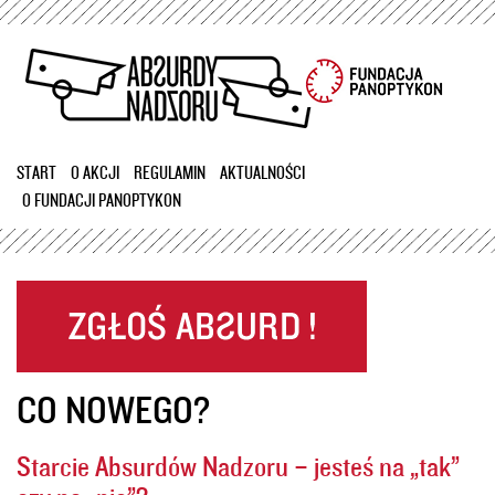
Przejdź
do
treści
START
O AKCJI
REGULAMIN
AKTUALNOŚCI
O FUNDACJI PANOPTYKON
CO NOWEGO?
Starcie Absurdów Nadzoru – jesteś na „tak”