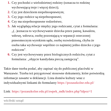
Czy pochodzi z wielodzietnej rodziny (oznacza to rodzinę
wychowującą troje i więcej dzieci);
Czy jest dzieckiem niepełnosprawnym;
Czy jego rodzice są niepełnosprawni;
Czy ma niepełnosprawne rodzeństwo;
Jak wyglądają relacje między jego rodzicami, cytat z formularza:
„(...)oznacza to wychowywanie dziecka przez pannę, kawalera,
wdowę, wdowca, osobę pozostającą w separacji orzeczonej
prawomocnym wyrokiem sądu, osobę rozwiedzioną, chyba że
osoba taka wychowuje wspólnie co najmniej jedno dziecko z jego
rodzicem”.
Czy jest wychowywany przez biologicznych rodziców, cytat z
formularza: „objęcie kandydata pieczą zastępczą”.
Takie dane trzeba podać, aby zapisać się do publicznej placówki w
Warszawie. Trzeba też przygotować stosowne dokumenty, które potwierdzą
informacje zawarte w deklaracji. Lista domów kultury wraz z
indywidualnymi linkami do formularzy
https://pozaszkolne.edu.pl/
Link:
https://pozaszkolne.edu.pl/zwpek_mdk/index.php?idpoz=1
wścibski urząd