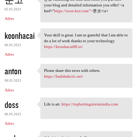
툰코 Admiring the time and
your blog and detailed information you offer! <a
02.05.2023
href="
https://toon-kor.com/">
툰코</a>
Adres
keonhacai
Your skill is great. I am so grateful that I am able to
Your skill is great. I am so
do a lot of work thanks to your technology.
06.05.2023
https://keonhacai88.io/
Adres
anton
Please share this news with others.
Please share this news with
https://badshahcric.net/
06.05.2023
Adres
doss
Life is art.
https://topbettingsitesinindia.com
Life is art. https:/
06.05.2023
Adres