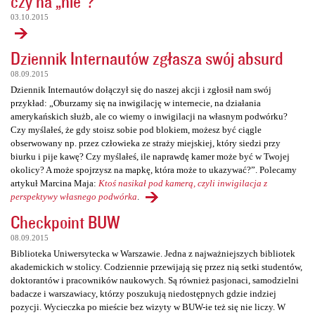
czy na „nie”?
03.10.2015
Dziennik Internautów zgłasza swój absurd
08.09.2015
Dziennik Internautów dołączył się do naszej akcji i zgłosił nam swój
przykład: „Oburzamy się na inwigilację w internecie, na działania
amerykańskich służb, ale co wiemy o inwigilacji na własnym podwórku?
Czy myślałeś, że gdy stoisz sobie pod blokiem, możesz być ciągle
obserwowany np. przez człowieka ze straży miejskiej, który siedzi przy
biurku i pije kawę? Czy myślałeś, ile naprawdę kamer może być w Twojej
okolicy? A może spojrzysz na mapkę, która może to ukazywać?”. Polecamy
artykuł Marcina Maja:
Ktoś nasikał pod kamerą, czyli inwigilacja z
perspektywy własnego podwórka
.
Checkpoint BUW
08.09.2015
Biblioteka Uniwersytecka w Warszawie. Jedna z najważniejszych bibliotek
akademickich w stolicy. Codziennie przewijają się przez nią setki studentów,
doktorantów i pracowników naukowych. Są również pasjonaci, samodzielni
badacze i warszawiacy, którzy poszukują niedostępnych gdzie indziej
pozycji. Wycieczka po mieście bez wizyty w BUW-ie też się nie liczy. W