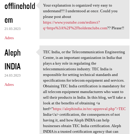
offlinehold
Your explanation is organized very easy to
Your explanation is organized
understand!!! I understood at once. Could you
em
please post about
https://www.youtube.com/redirect?
q=https%3A%2F%2Fholdemclubs.com
?? Please!!
21.03.2023
Adres
Aleph
TEC India, or the Telecommunication Engineering
TEC India, or the
Centre, is an important organization in India that
INDIA
plays a key role in regulating the
telecommunications industry. TEC India is
responsible for setting technical standards and
24.03.2023
specifications for telecom equipment and services.
Adres
Obtaining TEC India certification is mandatory for
all telecom equipment manufacturers who want to
sell their products in India. In this blog, we'll take a
look at the benefits of obtaining <a
href="
https://alephindia.in/tec-approval.php">TEC
India</a> certification, the consequences of not
having it, and how Aleph INDIA can help
businesses obtain TEC India certification. Aleph
INDIA is a trusted certification agency that can