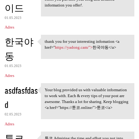
이드
information you offer!.
01.05.2023
Adres
한국야
thank you for your interesting infomation <a
thank you for your
href="
https://yadong.cam/">
한국야동</a>
동
01.05.2023
Adres
asdfasfdas
Your blog provided us with valuable information
Your blog provided us with
to work with. Each & every tips of your post are
d
awesome. Thanks a lot for sharing. Keep blogging
<a href="https://툰코.online/">툰코</a>
02.05.2023
Adres
툰코
툰코 Admiring the time and effort you put into