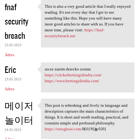
fnaf
This is also a very good article that I really enjoyed
This is also a very good
reading. It's not every day that I get to see
security
something like this. Hope you will have many
more good articles to share with us. If you have
more time, please visit:
https://fnaf-
breach
securitybreach.net
23.05.2023
Adres
Eric
szcze zanim dziecko zostan
szcze zanim dziecko zostan
https://cricketbettingidindia.com/
23.05.2023
https://www.bettingidindia.com/
Adres
메이저
This post is refreshing and lively in language and
This post is refreshing and
description captures the main characteristics of
놀이터
things. It is short and worth reading, practical, and
contains simple and profound philosophy.
https://totoghost.com
.메이저놀이터
24.05.2023