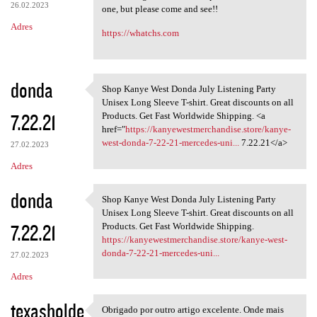
26.02.2023
one, but please come and see!!
Adres
https://whatchs.com
donda
Shop Kanye West Donda July Listening Party
Shop Kanye West Donda July
Unisex Long Sleeve T-shirt. Great discounts on all
7.22.21
Products. Get Fast Worldwide Shipping. <a
href="
https://kanyewestmerchandise.store/kanye-
west-donda-7-22-21-mercedes-uni...
7.22.21</a>
27.02.2023
Adres
donda
Shop Kanye West Donda July Listening Party
Shop Kanye West Donda July
Unisex Long Sleeve T-shirt. Great discounts on all
7.22.21
Products. Get Fast Worldwide Shipping.
https://kanyewestmerchandise.store/kanye-west-
donda-7-22-21-mercedes-uni...
27.02.2023
Adres
texasholde
Obrigado por outro artigo excelente. Onde mais