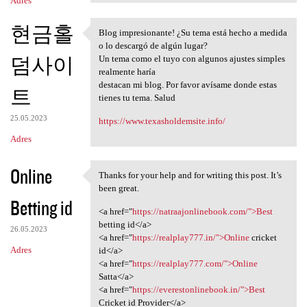
Adres
현금홀
Blog impresionante! ¿Su tema está hecho a medida
Blog impresionante! ¿Su tema
o lo descargó de algún lugar?
덤사이
Un tema como el tuyo con algunos ajustes simples
realmente haría
destacan mi blog. Por favor avísame donde estas
트
tienes tu tema. Salud
25.05.2023
https://www.texasholdemsite.info/
Adres
Online
Thanks for your help and for writing this post. It’s
Thanks for your help and for
been great.
Betting id
<a href="
https://natraajonlinebook.com/">Best
betting id</a>
26.05.2023
<a href="
https://realplay777.in/">Online
cricket
Adres
id</a>
<a href="
https://realplay777.com/">Online
Satta</a>
<a href="
https://everestonlinebook.in/">Best
Cricket id Provider</a>