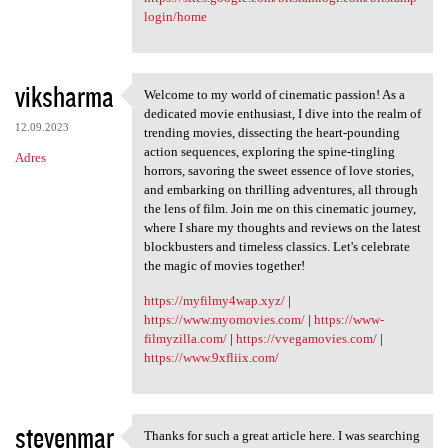
login/home
viksharma
Welcome to my world of cinematic passion! As a
Welcome to my world of
dedicated movie enthusiast, I dive into the realm of
12.09.2023
trending movies, dissecting the heart-pounding
action sequences, exploring the spine-tingling
Adres
horrors, savoring the sweet essence of love stories,
and embarking on thrilling adventures, all through
the lens of film. Join me on this cinematic journey,
where I share my thoughts and reviews on the latest
blockbusters and timeless classics. Let's celebrate
the magic of movies together!
https://myfilmy4wap.xyz/
|
https://www.myomovies.com/
|
https://www-
filmyzilla.com/
|
https://vvegamovies.com/
|
https://www.9xfliix.com/
stevenmar
Thanks for such a great article here. I was searching