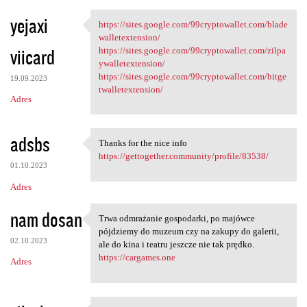
yejaxi
https://sites.google.com/99cryptowallet.com/blade
https://sites.google.com
walletextension/
viicard
https://sites.google.com/99cryptowallet.com/zilpa
ywalletextension/
https://sites.google.com/99cryptowallet.com/bitge
19.09.2023
twalletextension/
Adres
adsbs
Thanks for the nice info
Thanks for the nice info
https://gettogether.community/profile/83538/
01.10.2023
Adres
nam dosan
Trwa odmrażanie gospodarki, po majówce
Trwa odmrażanie gospodarki,
pójdziemy do muzeum czy na zakupy do galerii,
02.10.2023
ale do kina i teatru jeszcze nie tak prędko.
https://cargames.one
Adres