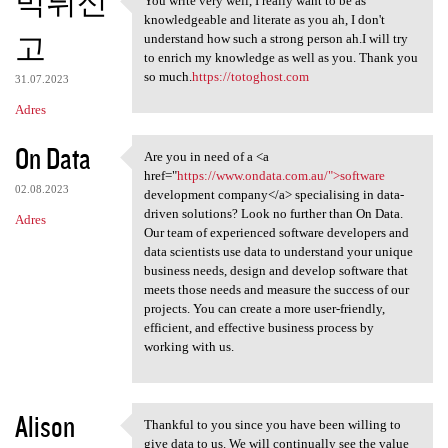
먹튀신
You write very well, I really want to be as
You write very well, I really
knowledgeable and literate as you ah, I don't
고
understand how such a strong person ah.I will try
to enrich my knowledge as well as you. Thank you
so much.
https://totoghost.com
31.07.2023
Adres
On Data
Are you in need of a <a
Are you in need of a <a href=
href="
https://www.ondata.com.au/">software
02.08.2023
development company</a> specialising in data-
driven solutions? Look no further than On Data.
Adres
Our team of experienced software developers and
data scientists use data to understand your unique
business needs, design and develop software that
meets those needs and measure the success of our
projects. You can create a more user-friendly,
efficient, and effective business process by
working with us.
Alison
Thankful to you since you have been willing to
Thankful to you since you
give data to us. We will continually see the value