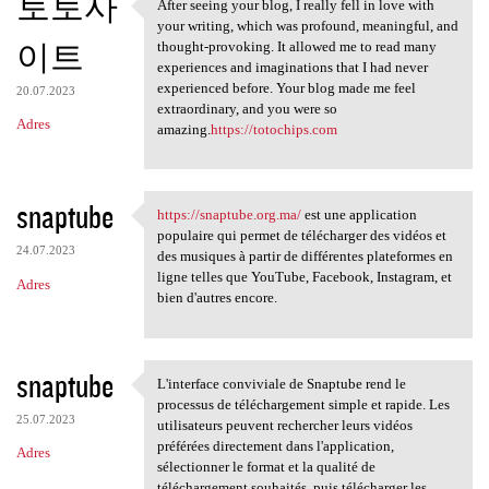
토토사
After seeing your blog, I really fell in love with
After seeing your blog, I
your writing, which was profound, meaningful, and
이트
thought-provoking. It allowed me to read many
experiences and imaginations that I had never
experienced before. Your blog made me feel
20.07.2023
extraordinary, and you were so
Adres
amazing.
https://totochips.com
snaptube
https://snaptube.org.ma/
est une application
https://snaptube.org.ma/ est
populaire qui permet de télécharger des vidéos et
24.07.2023
des musiques à partir de différentes plateformes en
ligne telles que YouTube, Facebook, Instagram, et
Adres
bien d'autres encore.
snaptube
L'interface conviviale de Snaptube rend le
L'interface conviviale de
processus de téléchargement simple et rapide. Les
25.07.2023
utilisateurs peuvent rechercher leurs vidéos
préférées directement dans l'application,
Adres
sélectionner le format et la qualité de
téléchargement souhaités, puis télécharger les