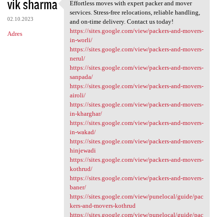
vik sharma
Effortless moves with expert packer and mover
Effortless moves with expert
services. Stress-free relocations, reliable handling,
02.10.2023
and on-time delivery. Contact us today!
https://sites.google.com/view/packers-and-movers-
Adres
in-worli/
https://sites.google.com/view/packers-and-movers-
nerul/
https://sites.google.com/view/packers-and-movers-
sanpada/
https://sites.google.com/view/packers-and-movers-
airoli/
https://sites.google.com/view/packers-and-movers-
in-kharghar/
https://sites.google.com/view/packers-and-movers-
in-wakad/
https://sites.google.com/view/packers-and-movers-
hinjewadi
https://sites.google.com/view/packers-and-movers-
kothrud/
https://sites.google.com/view/packers-and-movers-
baner/
https://sites.google.com/view/punelocal/guide/pac
kers-and-movers-kothrud
https://sites.google.com/view/punelocal/guide/pac