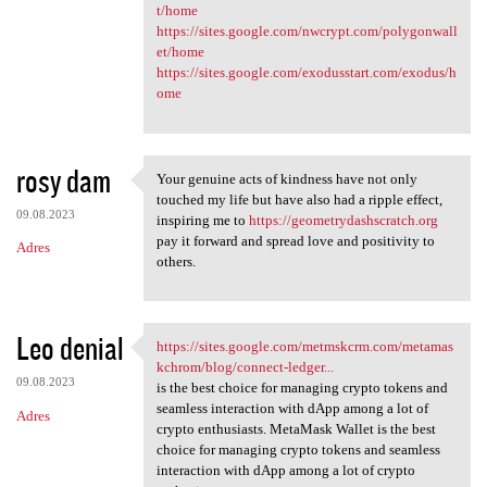
t/home
https://sites.google.com/nwcrypt.com/polygonwall
et/home
https://sites.google.com/exodusstart.com/exodus/h
ome
rosy dam
Your genuine acts of kindness have not only
Your genuine acts of kindness
touched my life but have also had a ripple effect,
09.08.2023
inspiring me to
https://geometrydashscratch.org
pay it forward and spread love and positivity to
Adres
others.
Leo denial
https://sites.google.com/metmskcrm.com/metamas
https://sites.google.com
kchrom/blog/connect-ledger...
09.08.2023
is the best choice for managing crypto tokens and
seamless interaction with dApp among a lot of
Adres
crypto enthusiasts. MetaMask Wallet is the best
choice for managing crypto tokens and seamless
interaction with dApp among a lot of crypto