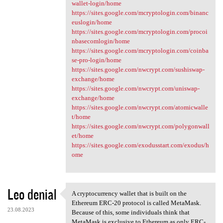
wallet-login/home
https://sites.google.com/mcryptologin.com/binanc
euslogin/home
https://sites.google.com/mcryptologin.com/procoi
nbasecomlogin/home
https://sites.google.com/mcryptologin.com/coinba
se-pro-login/home
https://sites.google.com/nwcrypt.com/sushiswap-
exchange/home
https://sites.google.com/nwcrypt.com/uniswap-
exchange/home
https://sites.google.com/nwcrypt.com/atomicwalle
t/home
https://sites.google.com/nwcrypt.com/polygonwall
et/home
https://sites.google.com/exodusstart.com/exodus/h
ome
Leo denial
A cryptocurrency wallet that is built on the
A cryptocurrency wallet that
Ethereum ERC-20 protocol is called MetaMask.
23.08.2023
Because of this, some individuals think that
MetaMask is exclusive to Ethereum as only ERC-