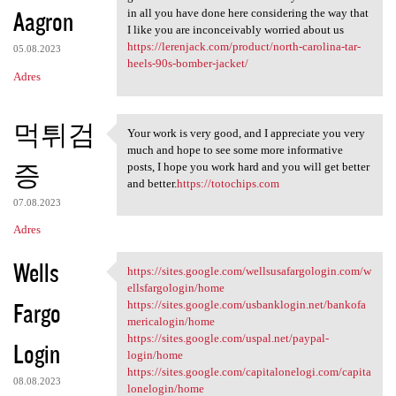
Aagron
in all you have done here considering the way that
I like you are inconceivably worried about us
https://lerenjack.com/product/north-carolina-tar-
05.08.2023
heels-90s-bomber-jacket/
Adres
먹튀검
Your work is very good, and I appreciate you very
Your work is very good, and I
much and hope to see some more informative
증
posts, I hope you work hard and you will get better
and better.
https://totochips.com
07.08.2023
Adres
Wells
https://sites.google.com/wellsusafargologin.com/w
https://sites.google.com
ellsfargologin/home
Fargo
https://sites.google.com/usbanklogin.net/bankofa
mericalogin/home
https://sites.google.com/uspal.net/paypal-
Login
login/home
https://sites.google.com/capitalonelogi.com/capita
08.08.2023
lonelogin/home