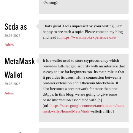
</strong>
Scda as
That's great. I was impressed by your writing. I am
That's great. I was impressed
happy to see such a topic. Please come to my blog
29.08.2023
and read it.
https://www.mybkexperience.one/
Adres
MetaMask
It is a wallet used to store cryptocurrency which
It is a wallet used to store
provides full-fledged security with an interface that
Wallet
is easy to use for beginners too. Its main role is that
it provides its users, with a connection between a
browser extension and Ethereum blockchain. It
29.08.2023
also becomes a host network for more than one
Adres
dApps. In this blog, we are going to give some
basic information associated with [b]
[url=
https://sites.google.com/metamskio.com/meta
maskwallet/home]MetaMask
wallet[/url][/b]