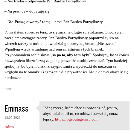
– Nie trzeba – odpowiada Pan Bardzo Porządkowy.
– Na pewno? – dopytuję się.
– Nie. Proszę otworzyć torbę – prosi Pan Bardzo Porządkowy.
Pomyślałem sobie, że teraz to się zacznie długie sprawdzanie. Otworzyłem,
zacząłem wyciągać rzeczy. Pan Bardzo Porządkowy popatrzył tylko na
wierzch rzeczy w torbie i powiedział grobowym głosem: „Nie trzeba”.
Wpadłem wtedy w zadumę nad sensem istnienia tych bramek.
Przypomniałem sobie słowa „
są po to, aby tam były
”. Spokojny, bo w końcu
rozwiązałem filozoficzną zagadkę, poszedłem sobie zwiedzać. Tym bardziej
spokojny, bo byłem bliski zrezygnowania z wycieczki do muzeum ze
względu na tę bramkę i zagrożenie dla prywatności. Moje obawy okazały się
niesłuszne.
inne
K
Emmass
Jedną rzeczą, którą chcę ci powiedzieć, jest to,
Jedną rzeczą, którą chcę ci
o
abyś nadal robił to, co robisz i stawał się coraz
18.07.2023
m
lepszy.
https://pgeoutagemap.com
Adres
e