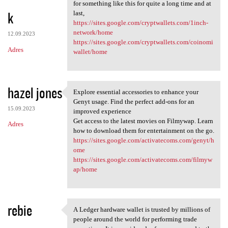
Thanks for such a great
for something like this for quite a long time and at
k
last,
https://sites.google.com/cryptwallets.com/1inch-
network/home
12.09.2023
https://sites.google.com/cryptwallets.com/coinomi
Adres
wallet/home
hazel jones
Explore essential accessories to enhance your
Explore essential accessories
Genyt usage. Find the perfect add-ons for an
15.09.2023
improved experience
Get access to the latest movies on Filmywap. Learn
Adres
how to download them for entertainment on the go.
https://sites.google.com/activatecoms.com/genyt/h
ome
https://sites.google.com/activatecoms.com/filmyw
ap/home
rebie
A Ledger hardware wallet is trusted by millions of
A Ledger hardware wallet is
people around the world for performing trade