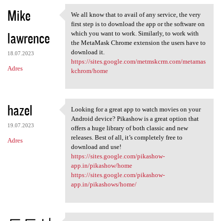
n
Mike
We all know that to avail of any service, the very
t
We all know that to avail of
first step is to download the app or the software on
a
lawrence
which you want to work. Similarly, to work with
the MetaMask Chrome extension the users have to
r
download it.
18.07.2023
z
https://sites.google.com/metmskcrm.com/metamas
Adres
kchrom/home
e
hazel
Looking for a great app to watch movies on your
Looking for a great app to
Android device? Pikashow is a great option that
19.07.2023
offers a huge library of both classic and new
releases. Best of all, it’s completely free to
Adres
download and use!
https://sites.google.com/pikashow-
app.in/pikashow/home
https://sites.google.com/pikashow-
app.in/pikashows/home/