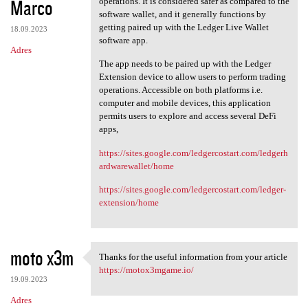
Marco
operations. It is considered safer as compared to the
software wallet, and it generally functions by
getting paired up with the Ledger Live Wallet
18.09.2023
software app.
Adres
The app needs to be paired up with the Ledger
Extension device to allow users to perform trading
operations. Accessible on both platforms i.e.
computer and mobile devices, this application
permits users to explore and access several DeFi
apps,
https://sites.google.com/ledgercostart.com/ledgerh
ardwarewallet/home
https://sites.google.com/ledgercostart.com/ledger-
extension/home
moto x3m
Thanks for the useful information from your article
Thanks for the useful
https://motox3mgame.io/
19.09.2023
Adres