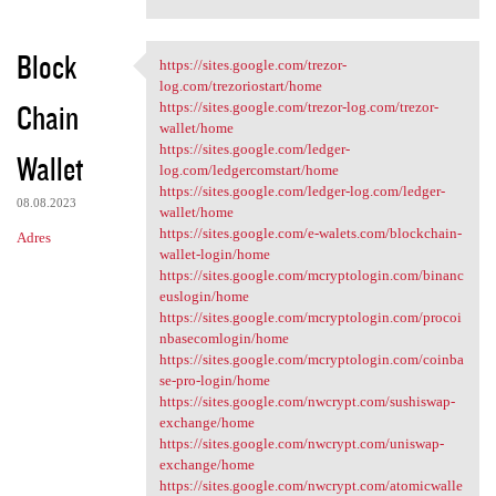
Block
https://sites.google.com/trezor-
https://sites.google.com
log.com/trezoriostart/home
Chain
https://sites.google.com/trezor-log.com/trezor-
wallet/home
https://sites.google.com/ledger-
Wallet
log.com/ledgercomstart/home
https://sites.google.com/ledger-log.com/ledger-
08.08.2023
wallet/home
https://sites.google.com/e-walets.com/blockchain-
Adres
wallet-login/home
https://sites.google.com/mcryptologin.com/binanc
euslogin/home
https://sites.google.com/mcryptologin.com/procoi
nbasecomlogin/home
https://sites.google.com/mcryptologin.com/coinba
se-pro-login/home
https://sites.google.com/nwcrypt.com/sushiswap-
exchange/home
https://sites.google.com/nwcrypt.com/uniswap-
exchange/home
https://sites.google.com/nwcrypt.com/atomicwalle