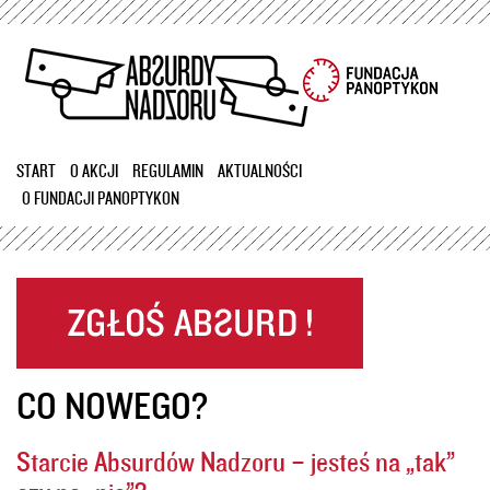
Przejdź
do
treści
START
O AKCJI
REGULAMIN
AKTUALNOŚCI
O FUNDACJI PANOPTYKON
CO NOWEGO?
Starcie Absurdów Nadzoru – jesteś na „tak”