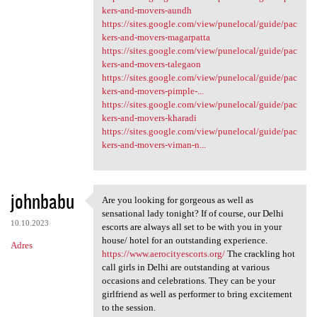
kers-and-movers-aundh
https://sites.google.com/view/punelocal/guide/pac
kers-and-movers-magarpatta
https://sites.google.com/view/punelocal/guide/pac
kers-and-movers-talegaon
https://sites.google.com/view/punelocal/guide/pac
kers-and-movers-pimple-...
https://sites.google.com/view/punelocal/guide/pac
kers-and-movers-kharadi
https://sites.google.com/view/punelocal/guide/pac
kers-and-movers-viman-n...
johnbabu
Are you looking for gorgeous as well as
Are you looking for gorgeous
sensational lady tonight? If of course, our Delhi
10.10.2023
escorts are always all set to be with you in your
house/ hotel for an outstanding experience.
Adres
https://www.aerocityescorts.org/
The crackling hot
call girls in Delhi are outstanding at various
occasions and celebrations. They can be your
girlfriend as well as performer to bring excitement
to the session.