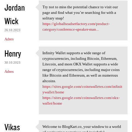
Jordan
Try not to miss the potential chance to visit our
Try not to miss the potential
page and find what you’re searching for with a
Wick
solitary snap!
https://globalheadsetfactory.com/product-
category/conference-speaker-man...
26.10.2023
Adres
Henry
Infinity Wallet supports a wide range of
Infinity Wallet supports a
cryptocurrencies, including Bitcoin, Ethereum,
30.10.2023
Litecoin, and more.OKX Wallet supports a wide
range of cryptocurrencies, including major coins
Adres
like Bitcoin and Ethereum, as well as numerous
altcoins.
https://sites.google.com/coinswalletes.com/infinit
ywallet/home
https://sites.google.com/coinswalletes.com/okx-
wallet/home
Vikas
Welcome to BlogKart.co, your window to a world
Welcome to BlogKart.co, your