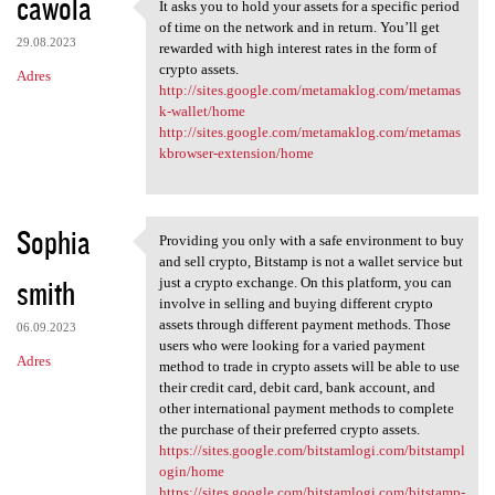
cawola
It asks you to hold your assets for a specific period
It asks you to hold your
of time on the network and in return. You’ll get
29.08.2023
rewarded with high interest rates in the form of
crypto assets.
Adres
http://sites.google.com/metamaklog.com/metamas
k-wallet/home
http://sites.google.com/metamaklog.com/metamas
kbrowser-extension/home
Sophia
Providing you only with a safe environment to buy
Providing you only with a
and sell crypto, Bitstamp is not a wallet service but
smith
just a crypto exchange. On this platform, you can
involve in selling and buying different crypto
assets through different payment methods. Those
06.09.2023
users who were looking for a varied payment
Adres
method to trade in crypto assets will be able to use
their credit card, debit card, bank account, and
other international payment methods to complete
the purchase of their preferred crypto assets.
https://sites.google.com/bitstamlogi.com/bitstampl
ogin/home
https://sites.google.com/bitstamlogi.com/bitstamp-