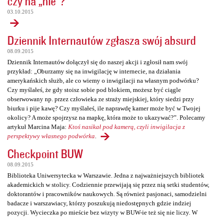
czy na „nie”?
03.10.2015
Dziennik Internautów zgłasza swój absurd
08.09.2015
Dziennik Internautów dołączył się do naszej akcji i zgłosił nam swój
przykład: „Oburzamy się na inwigilację w internecie, na działania
amerykańskich służb, ale co wiemy o inwigilacji na własnym podwórku?
Czy myślałeś, że gdy stoisz sobie pod blokiem, możesz być ciągle
obserwowany np. przez człowieka ze straży miejskiej, który siedzi przy
biurku i pije kawę? Czy myślałeś, ile naprawdę kamer może być w Twojej
okolicy? A może spojrzysz na mapkę, która może to ukazywać?”. Polecamy
artykuł Marcina Maja:
Ktoś nasikał pod kamerą, czyli inwigilacja z
perspektywy własnego podwórka
.
Checkpoint BUW
08.09.2015
Biblioteka Uniwersytecka w Warszawie. Jedna z najważniejszych bibliotek
akademickich w stolicy. Codziennie przewijają się przez nią setki studentów,
doktorantów i pracowników naukowych. Są również pasjonaci, samodzielni
badacze i warszawiacy, którzy poszukują niedostępnych gdzie indziej
pozycji. Wycieczka po mieście bez wizyty w BUW-ie też się nie liczy. W