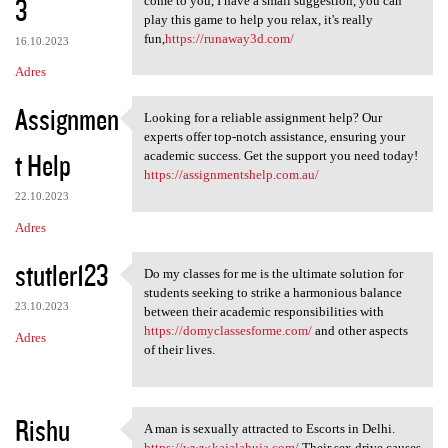
3
come to you, I have a small suggestion, you can
play this game to help you relax, it's really
fun,
https://runaway3d.com/
16.10.2023
Adres
Assignmen
Looking for a reliable assignment help? Our
Looking for a reliable
experts offer top-notch assistance, ensuring your
t Help
academic success. Get the support you need today!
https://assignmentshelp.com.au/
22.10.2023
Adres
stutler123
Do my classes for me is the ultimate solution for
Do my classes for me is the
students seeking to strike a harmonious balance
23.10.2023
between their academic responsibilities with
https://domyclassesforme.com/
and other aspects
Adres
of their lives.
Rishu
A man is sexually attracted to Escorts in Delhi.
A man is sexually attracted
https://www.kajalahuja.com/
Their sex drive causes