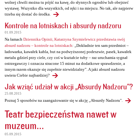
wolnej chwili można tu pójść na kawę, do słynnych ogrodów lub obejrzeć
wystawę. Wszystko dla wszystkich, od ręki i na miejscu. No tak, ale najpierw
trzeba się dostać do środka.
Kontrole na lotniskach i absurdy nadzoru
01.09.2015
Na łamach
Dziennika Opinii, Katarzyna Szymielewicz przedstawia swój
absurd nadzoru – kontrole na lotniskach
: „Dokładnie ten sam przedmiot –
ładowarka, kawałek kabla, but na podwyższonej podeszwie, pasek, kawałek
metalu gdzieś przy ciele, czy coś w kształcie tuby – raz uruchamia sygnał
ostrzegawczy i oznacza stracone 15 minut na dodatkowe sprawdzenie, a
innym razem okazuje się zupełnie niewidzialny”. A jaki absurd nadzoru
uwiera Ciebie najbardziej?
Jak wziąć udział w akcji „Absurdy Nadzoru"?
25.08.2015
Poznaj 5 sposobów na zaangażowanie się w akcję „Absurdy Nadzoru".
Teatr bezpieczeństwa nawet w
muzeum...
05.09.2015