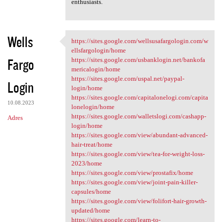
enthusiasts.
Wells
https://sites.google.com/wellsusafargologin.com/w
https://sites.google.com
ellsfargologin/home
Fargo
https://sites.google.com/usbanklogin.net/bankofa
mericalogin/home
https://sites.google.com/uspal.net/paypal-
Login
login/home
https://sites.google.com/capitalonelogi.com/capita
10.08.2023
lonelogin/home
https://sites.google.com/walletslogi.com/cashapp-
Adres
login/home
https://sites.google.com/view/abundant-advanced-
hair-treat/home
https://sites.google.com/view/tea-for-weight-loss-
2023/home
https://sites.google.com/view/prostafix/home
https://sites.google.com/view/joint-pain-killer-
capsules/home
https://sites.google.com/view/folifort-hair-growth-
updated/home
https://sites.google.com/learn-to-