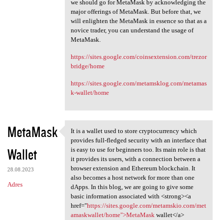
we should go for MetaMask by acknowledging the
major offerings of MetaMask. But before that, we
will enlighten the MetaMask in essence so that as a
novice trader, you can understand the usage of
MetaMask.
https://sites.google.com/coinsextension.com/trezor
bridge/home
https://sites.google.com/metamsklog.com/metamas
k-wallet/home
MetaMask
It is a wallet used to store cryptocurrency which
It is a wallet used to store
provides full-fledged security with an interface that
Wallet
is easy to use for beginners too. Its main role is that
it provides its users, with a connection between a
browser extension and Ethereum blockchain. It
28.08.2023
also becomes a host network for more than one
Adres
dApps. In this blog, we are going to give some
basic information associated with <strong><a
href="
https://sites.google.com/metamskio.com/met
amaskwallet/home">MetaMask
wallet</a>