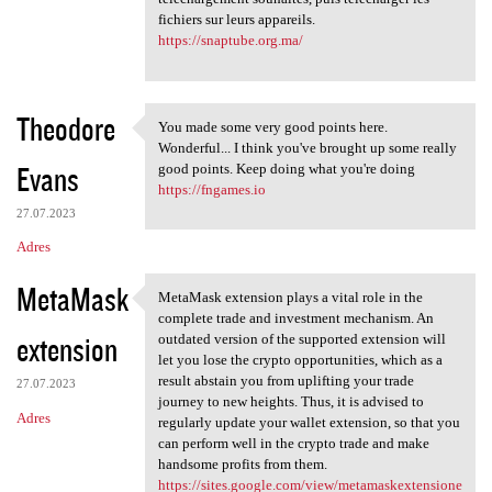
fichiers sur leurs appareils.
https://snaptube.org.ma/
Theodore
You made some very good points here.
You made some very good
Wonderful... I think you've brought up some really
Evans
good points. Keep doing what you're doing
https://fngames.io
27.07.2023
Adres
MetaMask
MetaMask extension plays a vital role in the
MetaMask extension plays a
complete trade and investment mechanism. An
extension
outdated version of the supported extension will
let you lose the crypto opportunities, which as a
result abstain you from uplifting your trade
27.07.2023
journey to new heights. Thus, it is advised to
Adres
regularly update your wallet extension, so that you
can perform well in the crypto trade and make
handsome profits from them.
https://sites.google.com/view/metamaskextensione