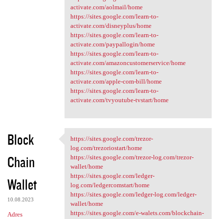
activate.com/aolmail/home
https://sites.google.com/learn-to-
activate.com/disneyplus/home
https://sites.google.com/learn-to-
activate.com/paypallogin/home
https://sites.google.com/learn-to-
activate.com/amazoncustomerservice/home
https://sites.google.com/learn-to-
activate.com/apple-com-bill/home
https://sites.google.com/learn-to-
activate.com/tvyoutube-tvstart/home
Block
https://sites.google.com/trezor-
https://sites.google.com
log.com/trezoriostart/home
Chain
https://sites.google.com/trezor-log.com/trezor-
wallet/home
https://sites.google.com/ledger-
Wallet
log.com/ledgercomstart/home
https://sites.google.com/ledger-log.com/ledger-
10.08.2023
wallet/home
https://sites.google.com/e-walets.com/blockchain-
Adres