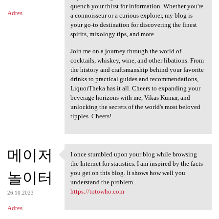
quench your thirst for information. Whether you're
Adres
a connoisseur or a curious explorer, my blog is
your go-to destination for discovering the finest
spirits, mixology tips, and more.
Join me on a journey through the world of
cocktails, whiskey, wine, and other libations. From
the history and craftsmanship behind your favorite
drinks to practical guides and recommendations,
LiquorTheka has it all. Cheers to expanding your
beverage horizons with me, Vikas Kumar, and
unlocking the secrets of the world's most beloved
tipples. Cheers!
메이저
I once stumbled upon your blog while browsing
I once stumbled upon your
the Internet for statistics. I am inspired by the facts
놀이터
you get on this blog. It shows how well you
understand the problem.
https://totowho.com
26.10.2023
Adres