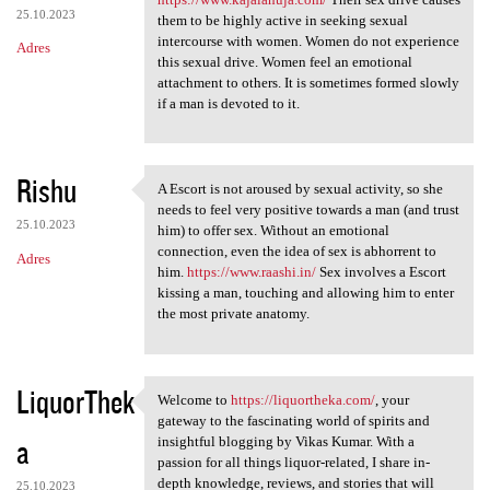
25.10.2023
them to be highly active in seeking sexual
intercourse with women. Women do not experience
Adres
this sexual drive. Women feel an emotional
attachment to others. It is sometimes formed slowly
if a man is devoted to it.
Rishu
A Escort is not aroused by sexual activity, so she
A Escort is not aroused by
needs to feel very positive towards a man (and trust
25.10.2023
him) to offer sex. Without an emotional
connection, even the idea of sex is abhorrent to
Adres
him.
https://www.raashi.in/
Sex involves a Escort
kissing a man, touching and allowing him to enter
the most private anatomy.
LiquorThek
Welcome to
https://liquortheka.com/
, your
Welcome to https:/
gateway to the fascinating world of spirits and
a
insightful blogging by Vikas Kumar. With a
passion for all things liquor-related, I share in-
depth knowledge, reviews, and stories that will
25.10.2023