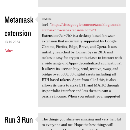
Metamask
<b><a
<b><a href="https://sites
href="
https://sites.google.com/metamaklog.com/m
extension
etamaskbrowser-extension/home">...
Extension</a></b> is a desktop-based browser
extension that is currently supported by Google
13.10.2023
Chrome, Firefox, Edge, Brave, and Opera. It was
Adres
initially launched by ConsenSys in 2016 and
makes it easy for crypto enthusiasts to interact with
a wide range of dApps (decentralized applications).
It allows its users to buy, send, receive, swap, and
bridge over 500,000 digital assets including all
ETH-based tokens. Apart from all of this, it also
allows its users to stake ETH and MATIC through
its portfolio interface and lets them to earn a
passive income. When you submit your supported
Run 3 Run
The things you share are amazing and very helpful
The things you share are
to everyone and me. Hope the best things will