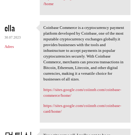
/home
ella
Coinbase Commerce is a cryptocurrency payment
Coinbase Commerce is a
platform developed by Coinbase, one of the most
30.07.2023
reputable cryptocurrency exchanges globally.it
provides businesses with the tools and
Adres
infrastructure to accept payments in popular
cryptocurrencies securely. With Coinbase
Commerce, merchants can process transactions in
Bitcoin, Ethereum, Litecoin, and other digital
currencies, making it a versatile choice for
businesses of all sizes.
https://sites.google.com/coiinnb.com/coinbase-
commerce/home/
https://sites.google.com/coiinnb.com/coinbase-
card/home/