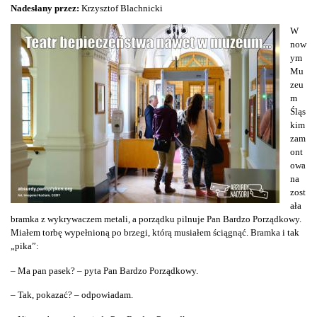
Nadesłany przez:
Krzysztof Blachnicki
W
now
ym
Mu
zeu
m
Śląs
kim
zam
ont
owa
na
zost
ała
bramka z wykrywaczem metali, a porządku pilnuje Pan Bardzo Porządkowy.
Miałem torbę wypełnioną po brzegi, którą musiałem ściągnąć. Bramka i tak
„pika”:
– Ma pan pasek? – pyta Pan Bardzo Porządkowy.
– Tak, pokazać? – odpowiadam.