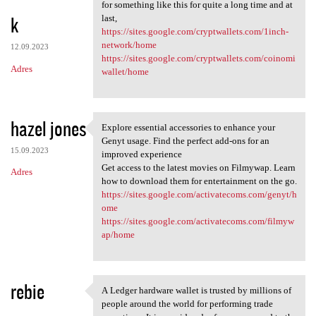
Thanks for such a great
for something like this for quite a long time and at
k
last,
https://sites.google.com/cryptwallets.com/1inch-
network/home
12.09.2023
https://sites.google.com/cryptwallets.com/coinomi
Adres
wallet/home
hazel jones
Explore essential accessories to enhance your
Explore essential accessories
Genyt usage. Find the perfect add-ons for an
15.09.2023
improved experience
Get access to the latest movies on Filmywap. Learn
Adres
how to download them for entertainment on the go.
https://sites.google.com/activatecoms.com/genyt/h
ome
https://sites.google.com/activatecoms.com/filmyw
ap/home
rebie
A Ledger hardware wallet is trusted by millions of
A Ledger hardware wallet is
people around the world for performing trade