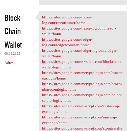
Block
https://sites.google.com/trezor-
https://sites.google.com
log.com/trezoriostart/home
Chain
https://sites.google.com/trezor-log.com/trezor-
wallet/home
https://sites.google.com/ledger-
Wallet
log.com/ledgercomstart/home
https://sites.google.com/ledger-log.com/ledger-
08.08.2023
wallet/home
https://sites.google.com/e-walets.com/blockchain-
Adres
wallet-login/home
https://sites.google.com/mcryptologin.com/binanc
euslogin/home
https://sites.google.com/mcryptologin.com/procoi
nbasecomlogin/home
https://sites.google.com/mcryptologin.com/coinba
se-pro-login/home
https://sites.google.com/nwcrypt.com/sushiswap-
exchange/home
https://sites.google.com/nwcrypt.com/uniswap-
exchange/home
https://sites.google.com/nwcrypt.com/atomicwalle