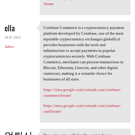
/home
ella
Coinbase Commerce is a cryptocurrency payment
Coinbase Commerce is a
platform developed by Coinbase, one of the most
30.07.2023
reputable cryptocurrency exchanges globally.it
provides businesses with the tools and
Adres
infrastructure to accept payments in popular
cryptocurrencies securely. With Coinbase
Commerce, merchants can process transactions in
Bitcoin, Ethereum, Litecoin, and other digital
currencies, making it a versatile choice for
businesses of all sizes.
https://sites.google.com/coiinnb.com/coinbase-
commerce/home/
https://sites.google.com/coiinnb.com/coinbase-
card/home/