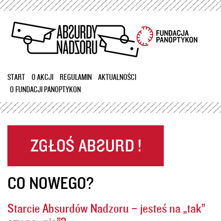
Przejdź
do
treści
START
O AKCJI
REGULAMIN
AKTUALNOŚCI
O FUNDACJI PANOPTYKON
CO NOWEGO?
Starcie Absurdów Nadzoru – jesteś na „tak”