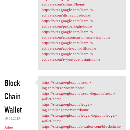
activate.com/aolmail/home
https://sites.google.com/learn-to-
activate.com/disneyplus/home
https://sites.google.com/learn-to-
activate.com/paypallogin/home
https://sites.google.com/learn-to-
activate.com/amazoncustomerservice/home
https://sites.google.com/learn-to-
activate.com/apple-com-bill/home
https://sites.google.com/learn-to-
activate.com/tvyoutube-tvstart/home
Block
https://sites.google.com/trezor-
https://sites.google.com
log.com/trezoriostart/home
Chain
https://sites.google.com/trezor-log.com/trezor-
wallet/home
https://sites.google.com/ledger-
Wallet
log.com/ledgercomstart/home
https://sites.google.com/ledger-log.com/ledger-
10.08.2023
wallet/home
https://sites.google.com/e-walets.com/blockchain-
Adres