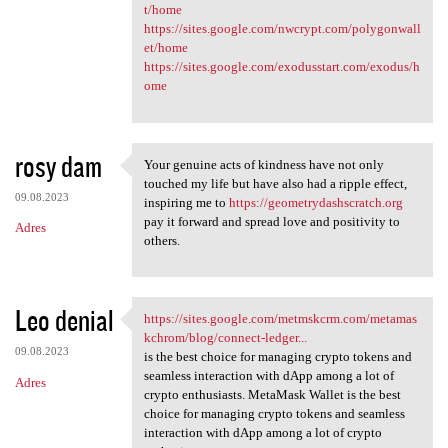
t/home
https://sites.google.com/nwcrypt.com/polygonwall
et/home
https://sites.google.com/exodusstart.com/exodus/h
ome
rosy dam
Your genuine acts of kindness have not only
Your genuine acts of kindness
touched my life but have also had a ripple effect,
09.08.2023
inspiring me to
https://geometrydashscratch.org
pay it forward and spread love and positivity to
Adres
others.
Leo denial
https://sites.google.com/metmskcrm.com/metamas
https://sites.google.com
kchrom/blog/connect-ledger...
09.08.2023
is the best choice for managing crypto tokens and
seamless interaction with dApp among a lot of
Adres
crypto enthusiasts. MetaMask Wallet is the best
choice for managing crypto tokens and seamless
interaction with dApp among a lot of crypto