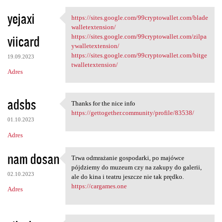
yejaxi
https://sites.google.com/99cryptowallet.com/blade
https://sites.google.com
walletextension/
viicard
https://sites.google.com/99cryptowallet.com/zilpa
ywalletextension/
https://sites.google.com/99cryptowallet.com/bitge
19.09.2023
twalletextension/
Adres
adsbs
Thanks for the nice info
Thanks for the nice info
https://gettogether.community/profile/83538/
01.10.2023
Adres
nam dosan
Trwa odmrażanie gospodarki, po majówce
Trwa odmrażanie gospodarki,
pójdziemy do muzeum czy na zakupy do galerii,
02.10.2023
ale do kina i teatru jeszcze nie tak prędko.
https://cargames.one
Adres