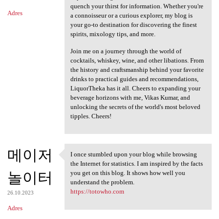
quench your thirst for information. Whether you're
Adres
a connoisseur or a curious explorer, my blog is
your go-to destination for discovering the finest
spirits, mixology tips, and more.
Join me on a journey through the world of
cocktails, whiskey, wine, and other libations. From
the history and craftsmanship behind your favorite
drinks to practical guides and recommendations,
LiquorTheka has it all. Cheers to expanding your
beverage horizons with me, Vikas Kumar, and
unlocking the secrets of the world's most beloved
tipples. Cheers!
메이저
I once stumbled upon your blog while browsing
I once stumbled upon your
the Internet for statistics. I am inspired by the facts
놀이터
you get on this blog. It shows how well you
understand the problem.
https://totowho.com
26.10.2023
Adres