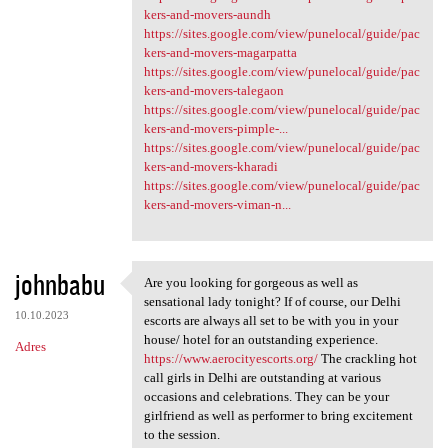
kers-and-movers-aundh
https://sites.google.com/view/punelocal/guide/pac
kers-and-movers-magarpatta
https://sites.google.com/view/punelocal/guide/pac
kers-and-movers-talegaon
https://sites.google.com/view/punelocal/guide/pac
kers-and-movers-pimple-...
https://sites.google.com/view/punelocal/guide/pac
kers-and-movers-kharadi
https://sites.google.com/view/punelocal/guide/pac
kers-and-movers-viman-n...
johnbabu
Are you looking for gorgeous as well as
Are you looking for gorgeous
sensational lady tonight? If of course, our Delhi
10.10.2023
escorts are always all set to be with you in your
house/ hotel for an outstanding experience.
Adres
https://www.aerocityescorts.org/
The crackling hot
call girls in Delhi are outstanding at various
occasions and celebrations. They can be your
girlfriend as well as performer to bring excitement
to the session.