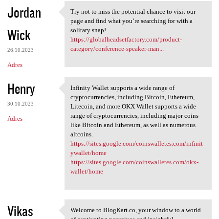
Jordan
Try not to miss the potential chance to visit our
Try not to miss the potential
page and find what you’re searching for with a
Wick
solitary snap!
https://globalheadsetfactory.com/product-
category/conference-speaker-man...
26.10.2023
Adres
Henry
Infinity Wallet supports a wide range of
Infinity Wallet supports a
cryptocurrencies, including Bitcoin, Ethereum,
30.10.2023
Litecoin, and more.OKX Wallet supports a wide
range of cryptocurrencies, including major coins
Adres
like Bitcoin and Ethereum, as well as numerous
altcoins.
https://sites.google.com/coinswalletes.com/infinit
ywallet/home
https://sites.google.com/coinswalletes.com/okx-
wallet/home
Vikas
Welcome to BlogKart.co, your window to a world
Welcome to BlogKart.co, your