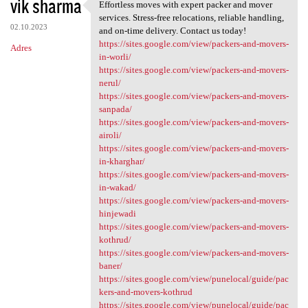
vik sharma
Effortless moves with expert packer and mover
Effortless moves with expert
services. Stress-free relocations, reliable handling,
02.10.2023
and on-time delivery. Contact us today!
https://sites.google.com/view/packers-and-movers-
Adres
in-worli/
https://sites.google.com/view/packers-and-movers-
nerul/
https://sites.google.com/view/packers-and-movers-
sanpada/
https://sites.google.com/view/packers-and-movers-
airoli/
https://sites.google.com/view/packers-and-movers-
in-kharghar/
https://sites.google.com/view/packers-and-movers-
in-wakad/
https://sites.google.com/view/packers-and-movers-
hinjewadi
https://sites.google.com/view/packers-and-movers-
kothrud/
https://sites.google.com/view/packers-and-movers-
baner/
https://sites.google.com/view/punelocal/guide/pac
kers-and-movers-kothrud
https://sites.google.com/view/punelocal/guide/pac