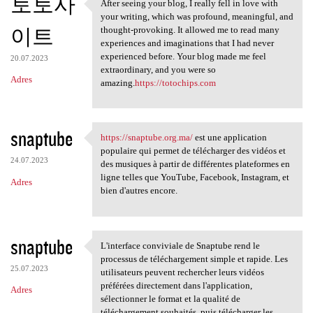
토토사
After seeing your blog, I really fell in love with
After seeing your blog, I
your writing, which was profound, meaningful, and
이트
thought-provoking. It allowed me to read many
experiences and imaginations that I had never
experienced before. Your blog made me feel
20.07.2023
extraordinary, and you were so
Adres
amazing.
https://totochips.com
snaptube
https://snaptube.org.ma/
est une application
https://snaptube.org.ma/ est
populaire qui permet de télécharger des vidéos et
24.07.2023
des musiques à partir de différentes plateformes en
ligne telles que YouTube, Facebook, Instagram, et
Adres
bien d'autres encore.
snaptube
L'interface conviviale de Snaptube rend le
L'interface conviviale de
processus de téléchargement simple et rapide. Les
25.07.2023
utilisateurs peuvent rechercher leurs vidéos
préférées directement dans l'application,
Adres
sélectionner le format et la qualité de
téléchargement souhaités, puis télécharger les