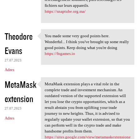
fichiers sur leurs appareils.
https://snaptube.org.ma/
Theodore
You made some very good points here.
You made some very good
Wonderful... I think you've brought up some really
Evans
good points. Keep doing what you're doing
https://fngames.io
27.07.2023
Adres
MetaMask
MetaMask extension plays a vital role in the
MetaMask extension plays a
complete trade and investment mechanism. An
extension
outdated version of the supported extension will
let you lose the crypto opportunities, which as a
result abstain you from uplifting your trade
27.07.2023
journey to new heights. Thus, it is advised to
Adres
regularly update your wallet extension, so that you
can perform well in the crypto trade and make
handsome profits from them.
https://sites.google.com/view/metamaskextensione