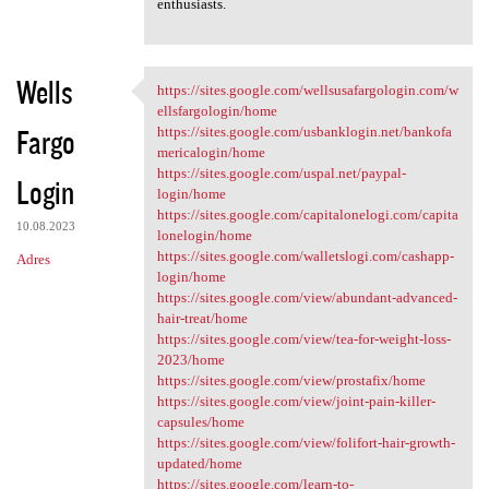
enthusiasts.
Wells
https://sites.google.com/wellsusafargologin.com/w
https://sites.google.com
ellsfargologin/home
Fargo
https://sites.google.com/usbanklogin.net/bankofa
mericalogin/home
https://sites.google.com/uspal.net/paypal-
Login
login/home
https://sites.google.com/capitalonelogi.com/capita
10.08.2023
lonelogin/home
https://sites.google.com/walletslogi.com/cashapp-
Adres
login/home
https://sites.google.com/view/abundant-advanced-
hair-treat/home
https://sites.google.com/view/tea-for-weight-loss-
2023/home
https://sites.google.com/view/prostafix/home
https://sites.google.com/view/joint-pain-killer-
capsules/home
https://sites.google.com/view/folifort-hair-growth-
updated/home
https://sites.google.com/learn-to-