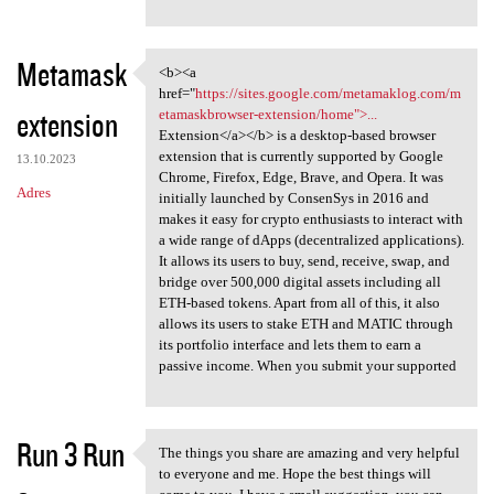
Metamask
<b><a
<b><a href="https://sites
href="
https://sites.google.com/metamaklog.com/m
extension
etamaskbrowser-extension/home">...
Extension</a></b> is a desktop-based browser
extension that is currently supported by Google
13.10.2023
Chrome, Firefox, Edge, Brave, and Opera. It was
Adres
initially launched by ConsenSys in 2016 and
makes it easy for crypto enthusiasts to interact with
a wide range of dApps (decentralized applications).
It allows its users to buy, send, receive, swap, and
bridge over 500,000 digital assets including all
ETH-based tokens. Apart from all of this, it also
allows its users to stake ETH and MATIC through
its portfolio interface and lets them to earn a
passive income. When you submit your supported
Run 3 Run
The things you share are amazing and very helpful
The things you share are
to everyone and me. Hope the best things will