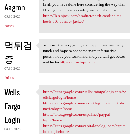
Aagron
in all you have done here considering the way that
I like you are inconceivably worried about us
https://lerenjack.com/product/north-carolina-tar-
05.08.2023
heels-90s-bomber-jacket/
Adres
먹튀검
Your work is very good, and I appreciate you very
Your work is very good, and I
much and hope to see some more informative
증
posts, I hope you work hard and you will get better
and better.
https://totochips.com
07.08.2023
Adres
Wells
https://sites.google.com/wellsusafargologin.com/w
https://sites.google.com
ellsfargologin/home
Fargo
https://sites.google.com/usbanklogin.net/bankofa
mericalogin/home
https://sites.google.com/uspal.net/paypal-
Login
login/home
https://sites.google.com/capitalonelogi.com/capita
08.08.2023
lonelogin/home