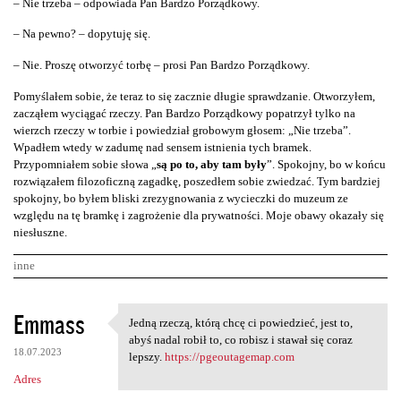
– Nie trzeba – odpowiada Pan Bardzo Porządkowy.
– Na pewno? – dopytuję się.
– Nie. Proszę otworzyć torbę – prosi Pan Bardzo Porządkowy.
Pomyślałem sobie, że teraz to się zacznie długie sprawdzanie. Otworzyłem,
zacząłem wyciągać rzeczy. Pan Bardzo Porządkowy popatrzył tylko na
wierzch rzeczy w torbie i powiedział grobowym głosem: „Nie trzeba”.
Wpadłem wtedy w zadumę nad sensem istnienia tych bramek.
Przypomniałem sobie słowa „
są po to, aby tam były
”. Spokojny, bo w końcu
rozwiązałem filozoficzną zagadkę, poszedłem sobie zwiedzać. Tym bardziej
spokojny, bo byłem bliski zrezygnowania z wycieczki do muzeum ze
względu na tę bramkę i zagrożenie dla prywatności. Moje obawy okazały się
niesłuszne.
inne
K
Emmass
Jedną rzeczą, którą chcę ci powiedzieć, jest to,
Jedną rzeczą, którą chcę ci
o
abyś nadal robił to, co robisz i stawał się coraz
18.07.2023
m
lepszy.
https://pgeoutagemap.com
Adres
e