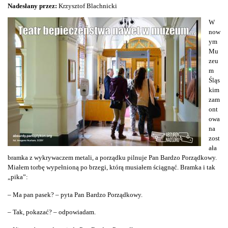
Nadesłany przez:
Krzysztof Blachnicki
W
now
ym
Mu
zeu
m
Śląs
kim
zam
ont
owa
na
zost
ała
bramka z wykrywaczem metali, a porządku pilnuje Pan Bardzo Porządkowy.
Miałem torbę wypełnioną po brzegi, którą musiałem ściągnąć. Bramka i tak
„pika”:
– Ma pan pasek? – pyta Pan Bardzo Porządkowy.
– Tak, pokazać? – odpowiadam.