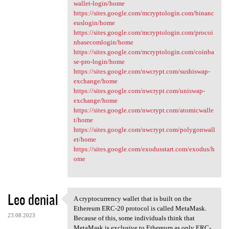
wallet-login/home
https://sites.google.com/mcryptologin.com/binanc
euslogin/home
https://sites.google.com/mcryptologin.com/procoi
nbasecomlogin/home
https://sites.google.com/mcryptologin.com/coinba
se-pro-login/home
https://sites.google.com/nwcrypt.com/sushiswap-
exchange/home
https://sites.google.com/nwcrypt.com/uniswap-
exchange/home
https://sites.google.com/nwcrypt.com/atomicwalle
t/home
https://sites.google.com/nwcrypt.com/polygonwall
et/home
https://sites.google.com/exodusstart.com/exodus/h
ome
Leo denial
A cryptocurrency wallet that is built on the
A cryptocurrency wallet that
Ethereum ERC-20 protocol is called MetaMask.
23.08.2023
Because of this, some individuals think that
MetaMask is exclusive to Ethereum as only ERC-