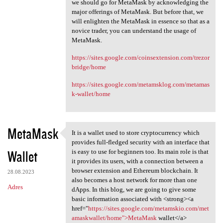
we should go for MetaMask by acknowledging the
major offerings of MetaMask. But before that, we
will enlighten the MetaMask in essence so that as a
novice trader, you can understand the usage of
MetaMask.
https://sites.google.com/coinsextension.com/trezor
bridge/home
https://sites.google.com/metamsklog.com/metamas
k-wallet/home
MetaMask
It is a wallet used to store cryptocurrency which
It is a wallet used to store
provides full-fledged security with an interface that
Wallet
is easy to use for beginners too. Its main role is that
it provides its users, with a connection between a
browser extension and Ethereum blockchain. It
28.08.2023
also becomes a host network for more than one
Adres
dApps. In this blog, we are going to give some
basic information associated with <strong><a
href="
https://sites.google.com/metamskio.com/met
amaskwallet/home">MetaMask
wallet</a>