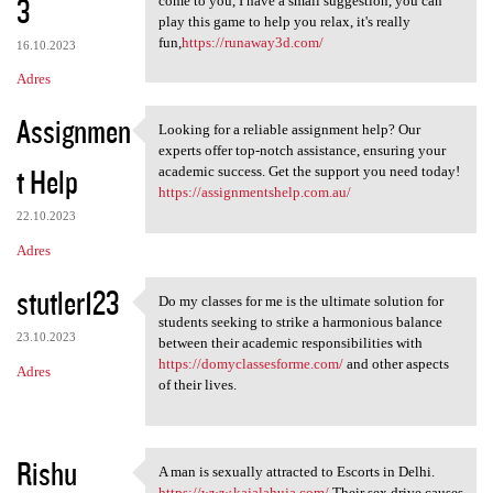
3
come to you, I have a small suggestion, you can
play this game to help you relax, it's really
fun,
https://runaway3d.com/
16.10.2023
Adres
Assignmen
Looking for a reliable assignment help? Our
Looking for a reliable
experts offer top-notch assistance, ensuring your
t Help
academic success. Get the support you need today!
https://assignmentshelp.com.au/
22.10.2023
Adres
stutler123
Do my classes for me is the ultimate solution for
Do my classes for me is the
students seeking to strike a harmonious balance
23.10.2023
between their academic responsibilities with
https://domyclassesforme.com/
and other aspects
Adres
of their lives.
Rishu
A man is sexually attracted to Escorts in Delhi.
A man is sexually attracted
https://www.kajalahuja.com/
Their sex drive causes