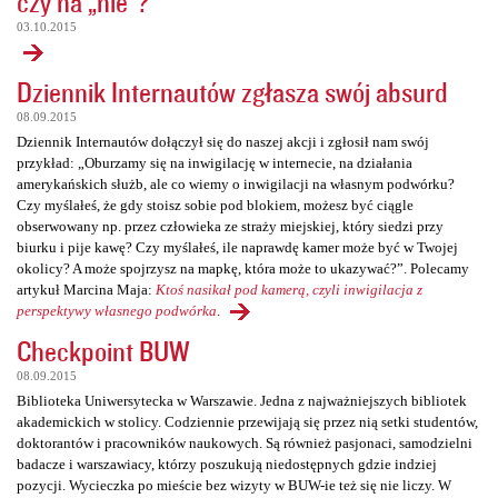
czy na „nie”?
03.10.2015
Dziennik Internautów zgłasza swój absurd
08.09.2015
Dziennik Internautów dołączył się do naszej akcji i zgłosił nam swój
przykład: „Oburzamy się na inwigilację w internecie, na działania
amerykańskich służb, ale co wiemy o inwigilacji na własnym podwórku?
Czy myślałeś, że gdy stoisz sobie pod blokiem, możesz być ciągle
obserwowany np. przez człowieka ze straży miejskiej, który siedzi przy
biurku i pije kawę? Czy myślałeś, ile naprawdę kamer może być w Twojej
okolicy? A może spojrzysz na mapkę, która może to ukazywać?”. Polecamy
artykuł Marcina Maja:
Ktoś nasikał pod kamerą, czyli inwigilacja z
perspektywy własnego podwórka
.
Checkpoint BUW
08.09.2015
Biblioteka Uniwersytecka w Warszawie. Jedna z najważniejszych bibliotek
akademickich w stolicy. Codziennie przewijają się przez nią setki studentów,
doktorantów i pracowników naukowych. Są również pasjonaci, samodzielni
badacze i warszawiacy, którzy poszukują niedostępnych gdzie indziej
pozycji. Wycieczka po mieście bez wizyty w BUW-ie też się nie liczy. W