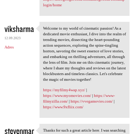
login/home
viksharma
Welcome to my world of cinematic passion! As a
Welcome to my world of
dedicated movie enthusiast, I dive into the realm of
12.09.2023
trending movies, dissecting the heart-pounding
action sequences, exploring the spine-tingling
Adres
horrors, savoring the sweet essence of love stories,
and embarking on thrilling adventures, all through
the lens of film. Join me on this cinematic journey,
where I share my thoughts and reviews on the latest
blockbusters and timeless classics. Let's celebrate
the magic of movies together!
https://myfilmy4wap.xyz/
|
https://www.myomovies.com/
|
https://www-
filmyzilla.com/
|
https://vvegamovies.com/
|
https://www.9xfliix.com/
stevenmar
Thanks for such a great article here. I was searching