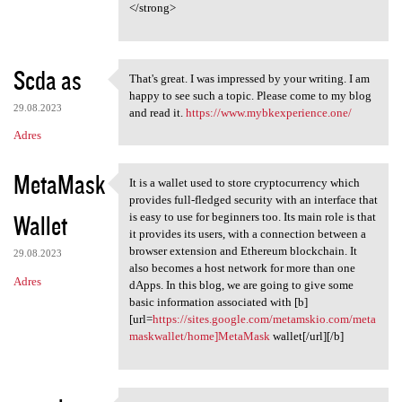
</strong>
Scda as
That's great. I was impressed by your writing. I am
That's great. I was impressed
happy to see such a topic. Please come to my blog
29.08.2023
and read it.
https://www.mybkexperience.one/
Adres
MetaMask
It is a wallet used to store cryptocurrency which
It is a wallet used to store
provides full-fledged security with an interface that
Wallet
is easy to use for beginners too. Its main role is that
it provides its users, with a connection between a
browser extension and Ethereum blockchain. It
29.08.2023
also becomes a host network for more than one
Adres
dApps. In this blog, we are going to give some
basic information associated with [b]
[url=
https://sites.google.com/metamskio.com/meta
maskwallet/home]MetaMask
wallet[/url][/b]