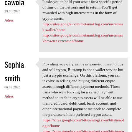
cawola
It asks you to hold your assets for a specific period
It asks you to hold your
of time on the network and in return. You’ll get
29.08.2023
rewarded with high interest rates in the form of
crypto assets.
Adres
http://sites.google.com/metamaklog.com/metamas
k-wallet/home
http://sites.google.com/metamaklog.com/metamas
kbrowser-extension/home
Sophia
Providing you only with a safe environment to buy
Providing you only with a
and sell crypto, Bitstamp is not a wallet service but
smith
just a crypto exchange. On this platform, you can
involve in selling and buying different crypto
assets through different payment methods. Those
06.09.2023
users who were looking for a varied payment
Adres
method to trade in crypto assets will be able to use
their credit card, debit card, bank account, and
other international payment methods to complete
the purchase of their preferred crypto assets.
https://sites.google.com/bitstamlogi.com/bitstampl
ogin/home
https://sites.google.com/bitstamlogi.com/bitstamp-