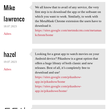
n
Mike
We all know that to avail of any service, the very
t
We all know that to avail of
first step is to download the app or the software on
a
lawrence
which you want to work. Similarly, to work with
the MetaMask Chrome extension the users have to
r
download it.
18.07.2023
z
https://sites.google.com/metmskcrm.com/metamas
Adres
kchrom/home
e
hazel
Looking for a great app to watch movies on your
Looking for a great app to
Android device? Pikashow is a great option that
19.07.2023
offers a huge library of both classic and new
releases. Best of all, it’s completely free to
Adres
download and use!
https://sites.google.com/pikashow-
app.in/pikashow/home
https://sites.google.com/pikashow-
app.in/pikashows/home/