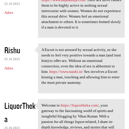
25.10.2023
them to be highly active in seeking sexual
intercourse with women. Women do not experience
Adres
this sexual drive. Women feel an emotional
attachment to others. It is sometimes formed slowly
if a man is devoted to it.
Rishu
A Escort is not aroused by sexual activity, so she
A Escort is not aroused by
needs to feel very positive towards a man (and trust
25.10.2023
him) to offer sex. Without an emotional
connection, even the idea of sex is abhorrent to
Adres
him.
https://www.raashi.in/
Sex involves a Escort
kissing a man, touching and allowing him to enter
the most private anatomy.
LiquorThek
Welcome to
https://liquortheka.com/
, your
Welcome to https:/
gateway to the fascinating world of spirits and
a
insightful blogging by Vikas Kumar. With a
passion for all things liquor-related, I share in-
depth knowledge, reviews, and stories that will
25.10.2023