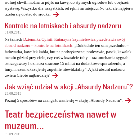
wolnej chwili można tu pójść na kawę, do słynnych ogrodów lub obejrzeć
wystawę. Wszystko dla wszystkich, od ręki i na miejscu. No tak, ale najpierw
trzeba się dostać do środka.
Kontrole na lotniskach i absurdy nadzoru
01.09.2015
Na łamach
Dziennika Opinii, Katarzyna Szymielewicz przedstawia swój
absurd nadzoru – kontrole na lotniskach
: „Dokładnie ten sam przedmiot –
ładowarka, kawałek kabla, but na podwyższonej podeszwie, pasek, kawałek
metalu gdzieś przy ciele, czy coś w kształcie tuby – raz uruchamia sygnał
ostrzegawczy i oznacza stracone 15 minut na dodatkowe sprawdzenie, a
innym razem okazuje się zupełnie niewidzialny”. A jaki absurd nadzoru
uwiera Ciebie najbardziej?
Jak wziąć udział w akcji „Absurdy Nadzoru"?
25.08.2015
Poznaj 5 sposobów na zaangażowanie się w akcję „Absurdy Nadzoru".
Teatr bezpieczeństwa nawet w
muzeum...
05.09.2015