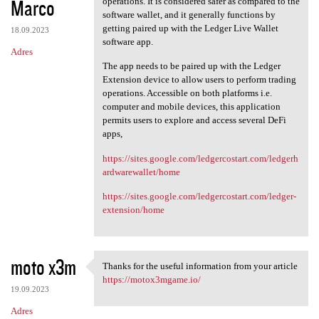
Marco
operations. It is considered safer as compared to the
software wallet, and it generally functions by
getting paired up with the Ledger Live Wallet
18.09.2023
software app.
Adres
The app needs to be paired up with the Ledger
Extension device to allow users to perform trading
operations. Accessible on both platforms i.e.
computer and mobile devices, this application
permits users to explore and access several DeFi
apps,
https://sites.google.com/ledgercostart.com/ledgerh
ardwarewallet/home
https://sites.google.com/ledgercostart.com/ledger-
extension/home
moto x3m
Thanks for the useful information from your article
Thanks for the useful
https://motox3mgame.io/
19.09.2023
Adres