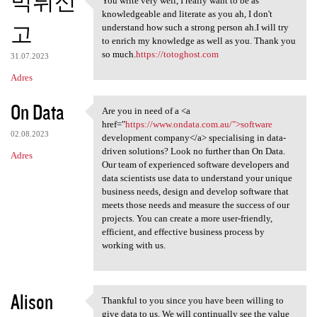
먹튀신
You write very well, I really want to be as
You write very well, I really
knowledgeable and literate as you ah, I don't
고
understand how such a strong person ah.I will try
to enrich my knowledge as well as you. Thank you
so much.
https://totoghost.com
31.07.2023
Adres
On Data
Are you in need of a <a
Are you in need of a <a href=
href="
https://www.ondata.com.au/">software
02.08.2023
development company</a> specialising in data-
driven solutions? Look no further than On Data.
Adres
Our team of experienced software developers and
data scientists use data to understand your unique
business needs, design and develop software that
meets those needs and measure the success of our
projects. You can create a more user-friendly,
efficient, and effective business process by
working with us.
Alison
Thankful to you since you have been willing to
Thankful to you since you
give data to us. We will continually see the value