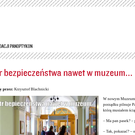
Przejdź
do
treści
DACJI PANOPTYKON
r bezpieczeństwa nawet w muzeum...
5
y przez:
Krzysztof Blachnicki
W nowym Muzeum Śl
porządku pilnuje P
którą musiałem ścią
– Ma pan pasek? – 
– Tak, pokazać? –