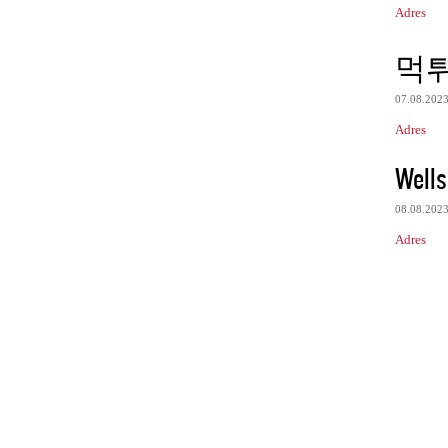
Adres
먹
07.08.202
Adres
Wells
08.08.202
Adres