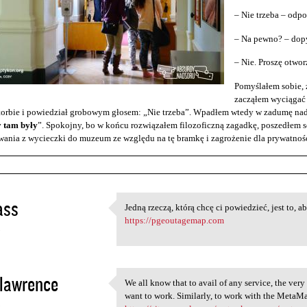
– Nie trzeba – odp
– Na pewno? – dopy
– Nie. Proszę otwo
Pomyślałem sobie, ż
zacząłem wyciągać 
torbie i powiedział grobowym głosem: „Nie trzeba”. Wpadłem wtedy w zadumę nad
y tam były
”. Spokojny, bo w końcu rozwiązałem filozoficzną zagadkę, poszedłem s
ania z wycieczki do muzeum ze względu na tę bramkę i zagrożenie dla prywatnośc
ss
Jedną rzeczą, którą chcę ci powiedzieć, jest to, ab
Jedną rzeczą, którą chcę ci
https://pgeoutagemap.com
3
lawrence
We all know that to avail of any service, the very
We all know that to avail of
want to work. Similarly, to work with the MetaM
3