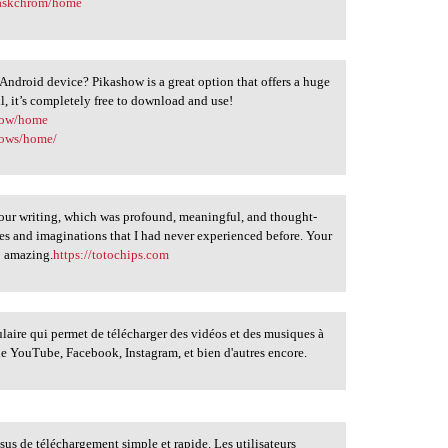
maskchrom/home
Android device? Pikashow is a great option that offers a huge
ll, it’s completely free to download and use!
show/home
hows/home/
h your writing, which was profound, meaningful, and thought-
es and imaginations that I had never experienced before. Your
o amazing.
https://totochips.com
laire qui permet de télécharger des vidéos et des musiques à
que YouTube, Facebook, Instagram, et bien d'autres encore.
sus de téléchargement simple et rapide. Les utilisateurs