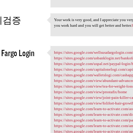
튀검증
Your work is very good, and I appreciate you ve
Your work is very good, and I
you work hard and you will get better and better.
3
 Fargo Login
https://sites.google.com/wellsusafargologin.co
https://sites.google.com
https://sites.google.com/usbanklogin.net/banko
3
https://sites.google.com/uspal.net/paypal-login
https://sites.google.com/capitalonelogi.com/ca
https://sites.google.com/walletslogi.com/casha
https://sites.google.com/view/abundant-advance
https://sites.google.com/view/tea-for-weight-lo
https://sites.google.com/view/prostafix/home
https://sites.google.com/view/joint-pain-killer-
https://sites.google.com/view/folifort-hair-gro
https://sites.google.com/learn-to-activate.com/
https://sites.google.com/learn-to-activate.com/
https://sites.google.com/learn-to-activate.com/
https://sites.google.com/learn-to-activate.com
https://sites.google.com/learn-to-activate.com/