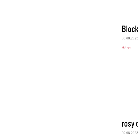
Block
08.08.202
Adres
rosy
09.08.202