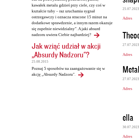
kawałek metalu gdzieś przy ciele, czy coś w
25.07.202
kształcie tuby – raz uruchamia sygnał
ostrzegawczy i oznacza stracone 15 minut na
Adres
dodatkowe sprawdzenie, a innym razem okazuje
się zupełnie niewidzialny”. A jaki absurd
Theo
nadzoru uwiera Ciebie najbardziej?
Jak wziąć udział w akcji
27.07.202
„Absurdy Nadzoru"?
Adres
25.08.2015
Meta
Poznaj 5 sposobów na zaangażowanie się w
akcję „Absurdy Nadzoru".
27.07.202
Adres
ella
30.07.202
Adres