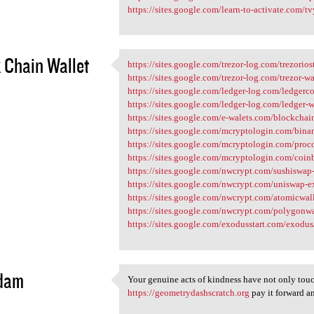
https://sites.google.com/learn-to-activate.com/t
 Chain Wallet
https://sites.google.com/trezor-log.com/trezorio
https://sites.google.com
https://sites.google.com/trezor-log.com/trezor-w
3
https://sites.google.com/ledger-log.com/ledger
https://sites.google.com/ledger-log.com/ledger-
https://sites.google.com/e-walets.com/blockchai
https://sites.google.com/mcryptologin.com/bin
https://sites.google.com/mcryptologin.com/pr
https://sites.google.com/mcryptologin.com/coin
https://sites.google.com/nwcrypt.com/sushiswa
https://sites.google.com/nwcrypt.com/uniswap
https://sites.google.com/nwcrypt.com/atomicwa
https://sites.google.com/nwcrypt.com/polygonw
https://sites.google.com/exodusstart.com/exodu
 dam
Your genuine acts of kindness have not only touch
Your genuine acts of kindness
https://geometrydashscratch.org
pay it forward an
3