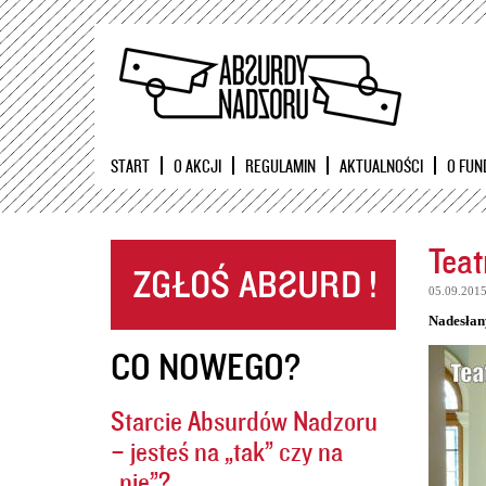
START
O AKCJI
REGULAMIN
AKTUALNOŚCI
O FUN
Teat
05.09.201
Nadesłan
CO NOWEGO?
Starcie Absurdów Nadzoru
– jesteś na „tak” czy na
„nie”?