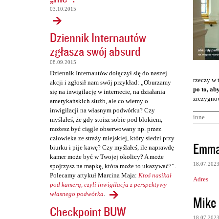
03.10.2015
Dziennik Internautów
zgłasza swój absurd
08.09.2015
Dziennik Internautów dołączył się do naszej
rzeczy w 
akcji i zgłosił nam swój przykład: „Oburzamy
po to, ab
się na inwigilację w internecie, na działania
zrezygnow
amerykańskich służb, ale co wiemy o
inwigilacji na własnym podwórku? Czy
inne
myślałeś, że gdy stoisz sobie pod blokiem,
możesz być ciągle obserwowany np. przez
człowieka ze straży miejskiej, który siedzi przy
K
Emma
biurku i pije kawę? Czy myślałeś, ile naprawdę
o
kamer może być w Twojej okolicy? A może
18.07.202
spojrzysz na mapkę, która może to ukazywać?”.
m
Polecamy artykuł Marcina Maja:
Ktoś nasikał
Adres
e
pod kamerą, czyli inwigilacja z perspektywy
n
własnego podwórka
.
Mike 
Checkpoint BUW
t
18.07.202