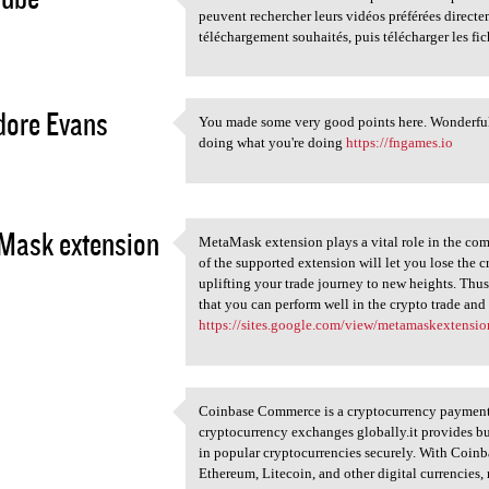
L'interface conviviale de
peuvent rechercher leurs vidéos préférées directem
3
téléchargement souhaités, puis télécharger les fic
dore Evans
You made some very good points here. Wonderful.
You made some very good
doing what you're doing
https://fngames.io
3
Mask extension
MetaMask extension plays a vital role in the co
MetaMask extension plays a
of the supported extension will let you lose the c
3
uplifting your trade journey to new heights. Thus,
that you can perform well in the crypto trade an
https://sites.google.com/view/metamaskextensi
Coinbase Commerce is a cryptocurrency payment 
Coinbase Commerce is a
cryptocurrency exchanges globally.it provides bu
3
in popular cryptocurrencies securely. With Coin
Ethereum, Litecoin, and other digital currencies, m