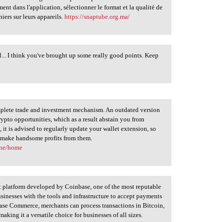
ent dans l'application, sélectionner le format et la qualité de
hiers sur leurs appareils.
https://snaptube.org.ma/
.. I think you've brought up some really good points. Keep
mplete trade and investment mechanism. An outdated version
rypto opportunities, which as a result abstain you from
 it is advised to regularly update your wallet extension, so
d make handsome profits from them.
one/home
platform developed by Coinbase, one of the most reputable
sinesses with the tools and infrastructure to accept payments
base Commerce, merchants can process transactions in Bitcoin,
aking it a versatile choice for businesses of all sizes.