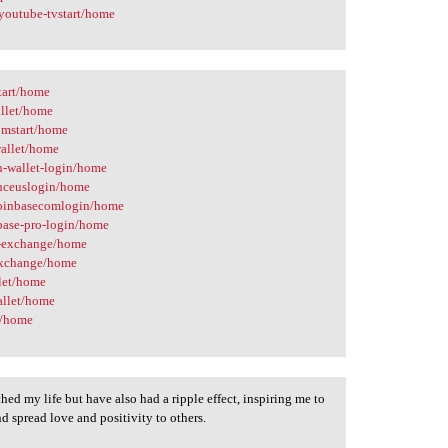
vyoutube-tvstart/home
start/home
allet/home
comstart/home
wallet/home
n-wallet-login/home
anceuslogin/home
ocoinbasecomlogin/home
base-pro-login/home
p-exchange/home
-exchange/home
llet/home
allet/home
s/home
ed my life but have also had a ripple effect, inspiring me to
d spread love and positivity to others.