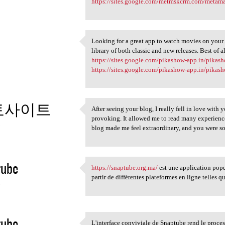
https://sites.google.com/metmskcrm.com/meta
Looking for a great app to watch movies on your 
Looking for a great app to
library of both classic and new releases. Best of a
3
https://sites.google.com/pikashow-app.in/pika
https://sites.google.com/pikashow-app.in/pikas
토사이트
After seeing your blog, I really fell in love wit
After seeing your blog, I
provoking. It allowed me to read many experienc
3
blog made me feel extraordinary, and you were s
tube
https://snaptube.org.ma/
est une application popu
https://snaptube.org.ma/ est
partir de différentes plateformes en ligne telles 
3
tube
L'interface conviviale de Snaptube rend le proces