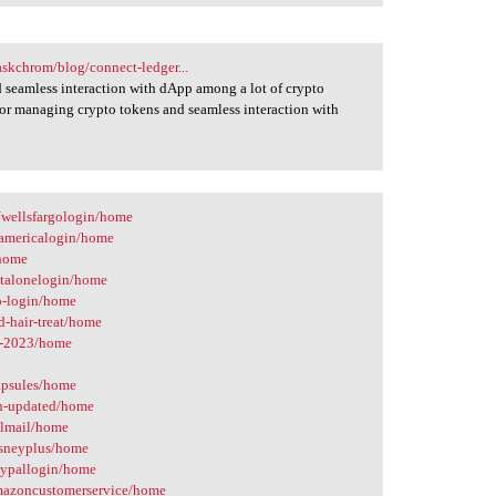
skchrom/blog/connect-ledger...
d seamless interaction with dApp among a lot of crypto
for managing crypto tokens and seamless interaction with
m/wellsfargologin/home
famericalogin/home
/home
pitalonelogin/home
pp-login/home
d-hair-treat/home
ss-2023/home
capsules/home
wth-updated/home
aolmail/home
disneyplus/home
paypallogin/home
/amazoncustomerservice/home