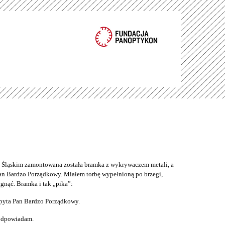
ąskim zamontowana została bramka z wykrywaczem metali, a
an Bardzo Porządkowy. Miałem torbę wypełnioną po brzegi,
gnąć. Bramka i tak „pika”:
pyta Pan Bardzo Porządkowy.
 odpowiadam.