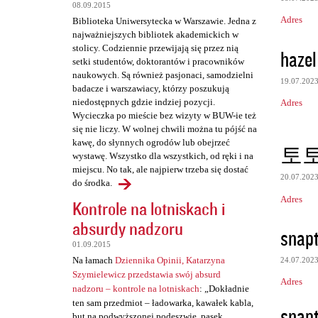
a
08.09.2015
Adres
Biblioteka Uniwersytecka w Warszawie. Jedna z
r
najważniejszych bibliotek akademickich w
z
stolicy. Codziennie przewijają się przez nią
hazel
setki studentów, doktorantów i pracowników
e
naukowych. Są również pasjonaci, samodzielni
19.07.202
badacze i warszawiacy, którzy poszukują
niedostępnych gdzie indziej pozycji.
Adres
Wycieczka po mieście bez wizyty w BUW-ie też
się nie liczy. W wolnej chwili można tu pójść na
kawę, do słynnych ogrodów lub obejrzeć
토
wystawę. Wszystko dla wszystkich, od ręki i na
miejscu. No tak, ale najpierw trzeba się dostać
20.07.202
do środka.
Adres
Kontrole na lotniskach i
absurdy nadzoru
snap
01.09.2015
Na łamach
Dziennika Opinii, Katarzyna
24.07.202
Szymielewicz przedstawia swój absurd
Adres
nadzoru – kontrole na lotniskach
: „Dokładnie
ten sam przedmiot – ładowarka, kawałek kabla,
snap
but na podwyższonej podeszwie, pasek,