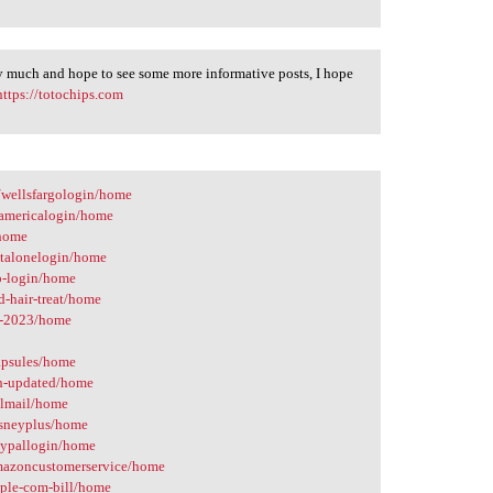
ry much and hope to see some more informative posts, I hope
https://totochips.com
m/wellsfargologin/home
famericalogin/home
/home
pitalonelogin/home
pp-login/home
d-hair-treat/home
ss-2023/home
capsules/home
wth-updated/home
aolmail/home
disneyplus/home
paypallogin/home
/amazoncustomerservice/home
apple-com-bill/home