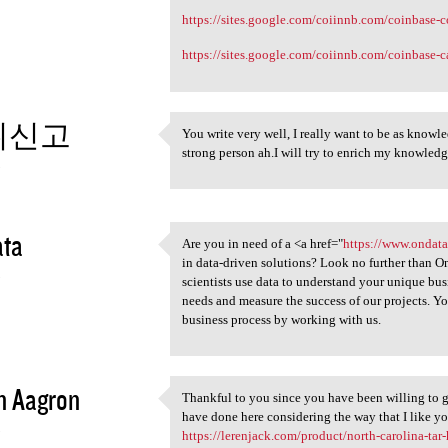
https://sites.google.com/coiinnb.com/coinbase
https://sites.google.com/coiinnb.com/coinbase-
튀신고
You write very well, I really want to be as knowl
You write very well, I really
strong person ah.I will try to enrich my knowled
3
ata
Are you in need of a <a href="
https://www.ondata
Are you in need of a <a href=
in data-driven solutions? Look no further than O
3
scientists use data to understand your unique bu
needs and measure the success of our projects. You
business process by working with us.
n Aagron
Thankful to you since you have been willing to gi
Thankful to you since you
have done here considering the way that I like y
3
https://lerenjack.com/product/north-carolina-tar