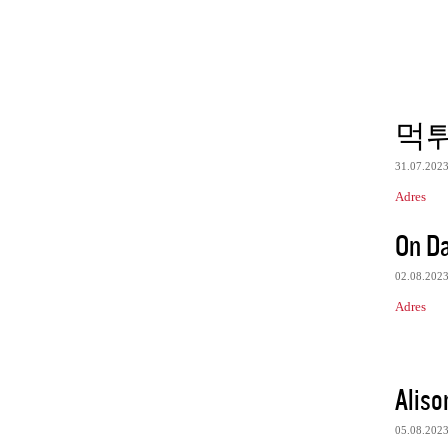
먹
31.07.202
Adres
On D
02.08.202
Adres
Aliso
05.08.202