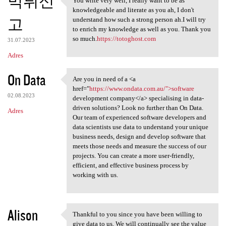
먹튀신
You write very well, I really want to be as
You write very well, I really
knowledgeable and literate as you ah, I don't
고
understand how such a strong person ah.I will try
to enrich my knowledge as well as you. Thank you
so much.
https://totoghost.com
31.07.2023
Adres
On Data
Are you in need of a <a
Are you in need of a <a href=
href="
https://www.ondata.com.au/">software
02.08.2023
development company</a> specialising in data-
driven solutions? Look no further than On Data.
Adres
Our team of experienced software developers and
data scientists use data to understand your unique
business needs, design and develop software that
meets those needs and measure the success of our
projects. You can create a more user-friendly,
efficient, and effective business process by
working with us.
Alison
Thankful to you since you have been willing to
Thankful to you since you
give data to us. We will continually see the value