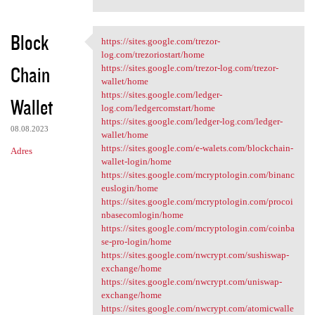
Block
https://sites.google.com/trezor-
https://sites.google.com
log.com/trezoriostart/home
Chain
https://sites.google.com/trezor-log.com/trezor-
wallet/home
https://sites.google.com/ledger-
Wallet
log.com/ledgercomstart/home
https://sites.google.com/ledger-log.com/ledger-
08.08.2023
wallet/home
https://sites.google.com/e-walets.com/blockchain-
Adres
wallet-login/home
https://sites.google.com/mcryptologin.com/binanc
euslogin/home
https://sites.google.com/mcryptologin.com/procoi
nbasecomlogin/home
https://sites.google.com/mcryptologin.com/coinba
se-pro-login/home
https://sites.google.com/nwcrypt.com/sushiswap-
exchange/home
https://sites.google.com/nwcrypt.com/uniswap-
exchange/home
https://sites.google.com/nwcrypt.com/atomicwalle