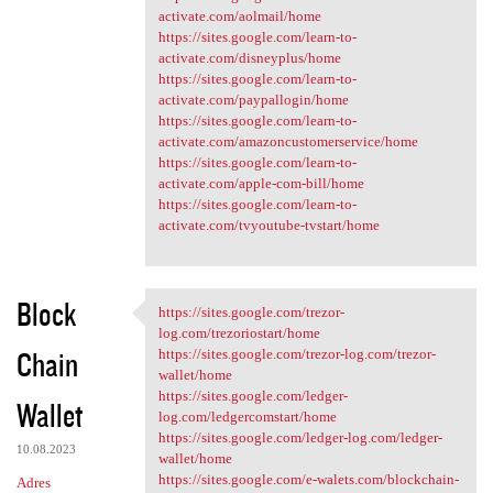
activate.com/aolmail/home
https://sites.google.com/learn-to-
activate.com/disneyplus/home
https://sites.google.com/learn-to-
activate.com/paypallogin/home
https://sites.google.com/learn-to-
activate.com/amazoncustomerservice/home
https://sites.google.com/learn-to-
activate.com/apple-com-bill/home
https://sites.google.com/learn-to-
activate.com/tvyoutube-tvstart/home
Block
https://sites.google.com/trezor-
https://sites.google.com
log.com/trezoriostart/home
Chain
https://sites.google.com/trezor-log.com/trezor-
wallet/home
https://sites.google.com/ledger-
Wallet
log.com/ledgercomstart/home
https://sites.google.com/ledger-log.com/ledger-
10.08.2023
wallet/home
https://sites.google.com/e-walets.com/blockchain-
Adres