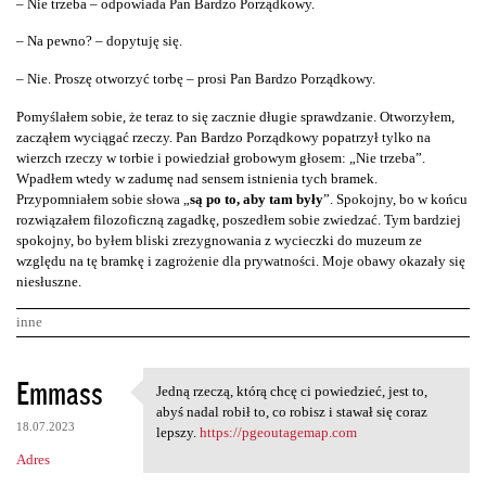
– Nie trzeba – odpowiada Pan Bardzo Porządkowy.
– Na pewno? – dopytuję się.
– Nie. Proszę otworzyć torbę – prosi Pan Bardzo Porządkowy.
Pomyślałem sobie, że teraz to się zacznie długie sprawdzanie. Otworzyłem,
zacząłem wyciągać rzeczy. Pan Bardzo Porządkowy popatrzył tylko na
wierzch rzeczy w torbie i powiedział grobowym głosem: „Nie trzeba”.
Wpadłem wtedy w zadumę nad sensem istnienia tych bramek.
Przypomniałem sobie słowa „
są po to, aby tam były
”. Spokojny, bo w końcu
rozwiązałem filozoficzną zagadkę, poszedłem sobie zwiedzać. Tym bardziej
spokojny, bo byłem bliski zrezygnowania z wycieczki do muzeum ze
względu na tę bramkę i zagrożenie dla prywatności. Moje obawy okazały się
niesłuszne.
inne
K
Emmass
Jedną rzeczą, którą chcę ci powiedzieć, jest to,
Jedną rzeczą, którą chcę ci
o
abyś nadal robił to, co robisz i stawał się coraz
18.07.2023
m
lepszy.
https://pgeoutagemap.com
Adres
e