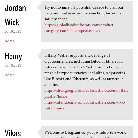
Jordan
Try not to miss the potential chance to visit our
Try not to miss the potential
page and find what you’re searching for with a
Wick
solitary snap!
https://globalheadsetfactory.com/product-
category/conference-speaker-man...
26.10.2023
Adres
Henry
Infinity Wallet supports a wide range of
Infinity Wallet supports a
cryptocurrencies, including Bitcoin, Ethereum,
30.10.2023
Litecoin, and more.OKX Wallet supports a wide
range of cryptocurrencies, including major coins
Adres
like Bitcoin and Ethereum, as well as numerous
altcoins.
https://sites.google.com/coinswalletes.com/infinit
ywallet/home
https://sites.google.com/coinswalletes.com/okx-
wallet/home
Vikas
Welcome to BlogKart.co, your window to a world
Welcome to BlogKart.co, your