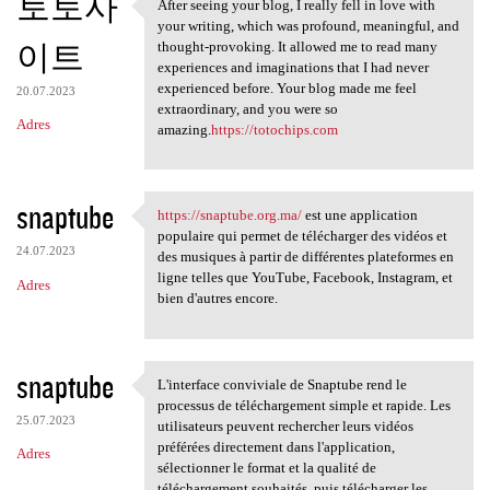
토토사
After seeing your blog, I really fell in love with
After seeing your blog, I
your writing, which was profound, meaningful, and
이트
thought-provoking. It allowed me to read many
experiences and imaginations that I had never
experienced before. Your blog made me feel
20.07.2023
extraordinary, and you were so
Adres
amazing.
https://totochips.com
snaptube
https://snaptube.org.ma/
est une application
https://snaptube.org.ma/ est
populaire qui permet de télécharger des vidéos et
24.07.2023
des musiques à partir de différentes plateformes en
ligne telles que YouTube, Facebook, Instagram, et
Adres
bien d'autres encore.
snaptube
L'interface conviviale de Snaptube rend le
L'interface conviviale de
processus de téléchargement simple et rapide. Les
25.07.2023
utilisateurs peuvent rechercher leurs vidéos
préférées directement dans l'application,
Adres
sélectionner le format et la qualité de
téléchargement souhaités, puis télécharger les