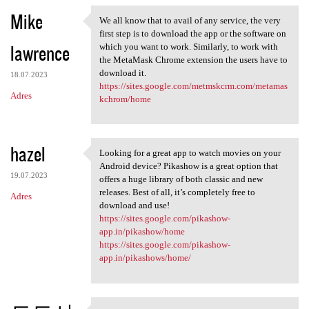
n
Mike
We all know that to avail of any service, the very
t
We all know that to avail of
first step is to download the app or the software on
a
lawrence
which you want to work. Similarly, to work with
the MetaMask Chrome extension the users have to
r
download it.
18.07.2023
z
https://sites.google.com/metmskcrm.com/metamas
Adres
kchrom/home
e
hazel
Looking for a great app to watch movies on your
Looking for a great app to
Android device? Pikashow is a great option that
19.07.2023
offers a huge library of both classic and new
releases. Best of all, it’s completely free to
Adres
download and use!
https://sites.google.com/pikashow-
app.in/pikashow/home
https://sites.google.com/pikashow-
app.in/pikashows/home/