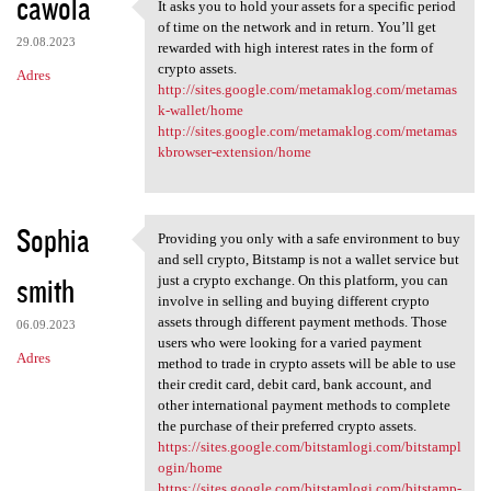
cawola
It asks you to hold your assets for a specific period
It asks you to hold your
of time on the network and in return. You’ll get
29.08.2023
rewarded with high interest rates in the form of
crypto assets.
Adres
http://sites.google.com/metamaklog.com/metamas
k-wallet/home
http://sites.google.com/metamaklog.com/metamas
kbrowser-extension/home
Sophia
Providing you only with a safe environment to buy
Providing you only with a
and sell crypto, Bitstamp is not a wallet service but
smith
just a crypto exchange. On this platform, you can
involve in selling and buying different crypto
assets through different payment methods. Those
06.09.2023
users who were looking for a varied payment
Adres
method to trade in crypto assets will be able to use
their credit card, debit card, bank account, and
other international payment methods to complete
the purchase of their preferred crypto assets.
https://sites.google.com/bitstamlogi.com/bitstampl
ogin/home
https://sites.google.com/bitstamlogi.com/bitstamp-