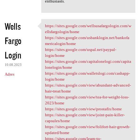
enthusiasts.
Wells
https://sites.google.com/wellsusafargologin.com/w
https://sites.google.com
ellsfargologin/home
Fargo
https://sites.google.com/usbanklogin.net/bankofa
mericalogin/home
https://sites.google.com/uspal.net/paypal-
Login
login/home
https://sites.google.com/capitalonelogi.com/capita
10.08.2023
lonelogin/home
https://sites.google.com/walletslogi.com/cashapp-
Adres
login/home
https://sites.google.com/view/abundant-advanced-
hair-treat/home
https://sites.google.com/view/tea-for-weight-loss-
2023/home
https://sites.google.com/view/prostafix/home
https://sites.google.com/view/joint-pain-killer-
capsules/home
https://sites.google.com/view/folifort-hair-growth-
updated/home
https://sites.google.com/learn-to-