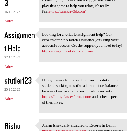
3
come to you, I have a small suggestion, you can
play this game to help you relax, it's really
fun,
https://runaway3d.com/
16.10.2023
Adres
Assignmen
Looking for a reliable assignment help? Our
Looking for a reliable
experts offer top-notch assistance, ensuring your
t Help
academic success. Get the support you need today!
https://assignmentshelp.com.au/
22.10.2023
Adres
stutler123
Do my classes for me is the ultimate solution for
Do my classes for me is the
students seeking to strike a harmonious balance
23.10.2023
between their academic responsibilities with
https://domyclassesforme.com/
and other aspects
Adres
of their lives.
Rishu
A man is sexually attracted to Escorts in Delhi.
A man is sexually attracted
https://www.kajalahuja.com/
Their sex drive causes