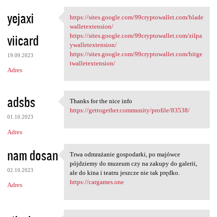
yejaxi
https://sites.google.com/99cryptowallet.com/blade
https://sites.google.com
walletextension/
viicard
https://sites.google.com/99cryptowallet.com/zilpa
ywalletextension/
https://sites.google.com/99cryptowallet.com/bitge
19.09.2023
twalletextension/
Adres
adsbs
Thanks for the nice info
Thanks for the nice info
https://gettogether.community/profile/83538/
01.10.2023
Adres
nam dosan
Trwa odmrażanie gospodarki, po majówce
Trwa odmrażanie gospodarki,
pójdziemy do muzeum czy na zakupy do galerii,
02.10.2023
ale do kina i teatru jeszcze nie tak prędko.
https://cargames.one
Adres