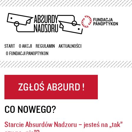
Przejdź
do
treści
START
O AKCJI
REGULAMIN
AKTUALNOŚCI
O FUNDACJI PANOPTYKON
CO NOWEGO?
Starcie Absurdów Nadzoru – jesteś na „tak”