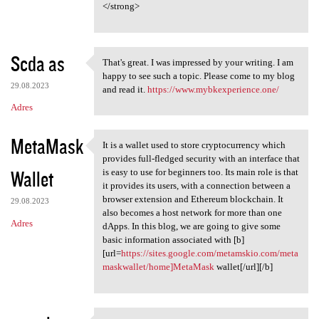
</strong>
Scda as
That's great. I was impressed by your writing. I am
That's great. I was impressed
happy to see such a topic. Please come to my blog
29.08.2023
and read it.
https://www.mybkexperience.one/
Adres
MetaMask
It is a wallet used to store cryptocurrency which
It is a wallet used to store
provides full-fledged security with an interface that
Wallet
is easy to use for beginners too. Its main role is that
it provides its users, with a connection between a
browser extension and Ethereum blockchain. It
29.08.2023
also becomes a host network for more than one
Adres
dApps. In this blog, we are going to give some
basic information associated with [b]
[url=
https://sites.google.com/metamskio.com/meta
maskwallet/home]MetaMask
wallet[/url][/b]