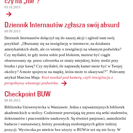
czy na „nie”?
03.10.2015
Dziennik Internautów zgłasza swój absurd
08.09.2015
Dziennik Internautów dołączył się do naszej akcji i zgłosił nam swój
przykład: „Oburzamy się na inwigilację w internecie, na działania
amerykańskich służb, ale co wiemy o inwigilacji na własnym podwórku?
Czy myślałeś, że gdy stoisz sobie pod blokiem, możesz być ciągle
obserwowany np. przez człowieka ze straży miejskiej, który siedzi przy
biurku i pije kawę? Czy myślałeś, ile naprawdę kamer może być w Twojej
okolicy? A może spojrzysz na mapkę, która może to ukazywać?”. Polecamy
artykuł Marcina Maja:
Ktoś nasikał pod kamerą, czyli inwigilacja z
perspektywy własnego podwórka
.
Checkpoint BUW
08.09.2015
Biblioteka Uniwersytecka w Warszawie. Jedna z najważniejszych bibliotek
akademickich w stolicy. Codziennie przewijają się przez nią setki studentów,
doktorantów i pracowników naukowych. Są również pasjonaci, samodzielni
badacze i warszawiacy, którzy poszukują niedostępnych gdzie indziej
pozycji. Wycieczka po mieście bez wizyty w BUW-ie też się nie liczy. W