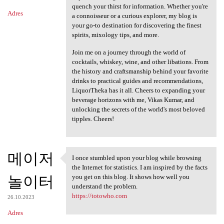
quench your thirst for information. Whether you're
Adres
a connoisseur or a curious explorer, my blog is
your go-to destination for discovering the finest
spirits, mixology tips, and more.
Join me on a journey through the world of
cocktails, whiskey, wine, and other libations. From
the history and craftsmanship behind your favorite
drinks to practical guides and recommendations,
LiquorTheka has it all. Cheers to expanding your
beverage horizons with me, Vikas Kumar, and
unlocking the secrets of the world's most beloved
tipples. Cheers!
메이저
I once stumbled upon your blog while browsing
I once stumbled upon your
the Internet for statistics. I am inspired by the facts
놀이터
you get on this blog. It shows how well you
understand the problem.
https://totowho.com
26.10.2023
Adres