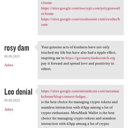
t/home
https://sites.google.com/nwcrypt.com/polygonwall
et/home
https://sites.google.com/exodusstart.com/exodus/h
ome
rosy dam
Your genuine acts of kindness have not only
Your genuine acts of kindness
touched my life but have also had a ripple effect,
09.08.2023
inspiring me to
https://geometrydashscratch.org
pay it forward and spread love and positivity to
Adres
others.
Leo denial
https://sites.google.com/metmskcrm.com/metamas
https://sites.google.com
kchrom/blog/connect-ledger...
09.08.2023
is the best choice for managing crypto tokens and
seamless interaction with dApp among a lot of
Adres
crypto enthusiasts. MetaMask Wallet is the best
choice for managing crypto tokens and seamless
interaction with dApp among a lot of crypto