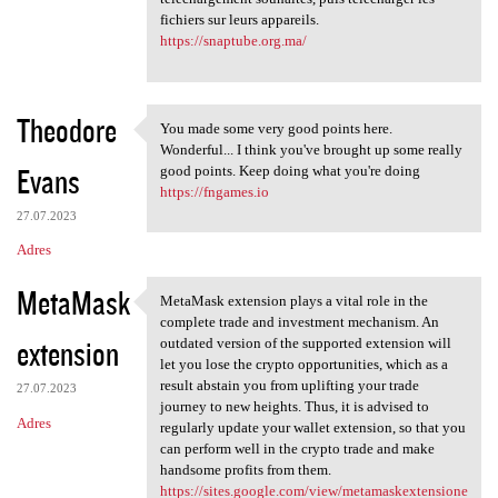
fichiers sur leurs appareils.
https://snaptube.org.ma/
Theodore
You made some very good points here.
You made some very good
Wonderful... I think you've brought up some really
Evans
good points. Keep doing what you're doing
https://fngames.io
27.07.2023
Adres
MetaMask
MetaMask extension plays a vital role in the
MetaMask extension plays a
complete trade and investment mechanism. An
extension
outdated version of the supported extension will
let you lose the crypto opportunities, which as a
result abstain you from uplifting your trade
27.07.2023
journey to new heights. Thus, it is advised to
Adres
regularly update your wallet extension, so that you
can perform well in the crypto trade and make
handsome profits from them.
https://sites.google.com/view/metamaskextensione