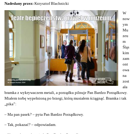
Nadesłany przez:
Krzysztof Blachnicki
W
now
ym
Mu
zeu
m
Śląs
kim
zam
ont
owa
na
zost
ała
bramka z wykrywaczem metali, a porządku pilnuje Pan Bardzo Porządkowy.
Miałem torbę wypełnioną po brzegi, którą musiałem ściągnąć. Bramka i tak
„pika”:
– Ma pan pasek? – pyta Pan Bardzo Porządkowy.
– Tak, pokazać? – odpowiadam.