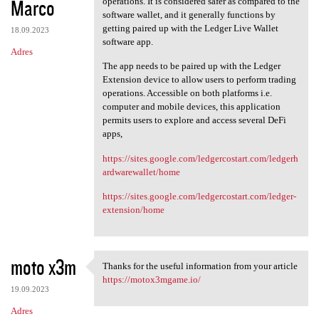
Marco
operations. It is considered safer as compared to the
software wallet, and it generally functions by
getting paired up with the Ledger Live Wallet
18.09.2023
software app.
Adres
The app needs to be paired up with the Ledger
Extension device to allow users to perform trading
operations. Accessible on both platforms i.e.
computer and mobile devices, this application
permits users to explore and access several DeFi
apps,
https://sites.google.com/ledgercostart.com/ledgerh
ardwarewallet/home
https://sites.google.com/ledgercostart.com/ledger-
extension/home
moto x3m
Thanks for the useful information from your article
Thanks for the useful
https://motox3mgame.io/
19.09.2023
Adres