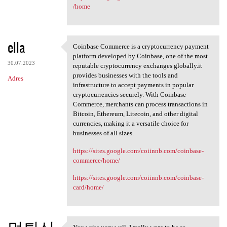
/home
ella
Coinbase Commerce is a cryptocurrency payment
Coinbase Commerce is a
platform developed by Coinbase, one of the most
30.07.2023
reputable cryptocurrency exchanges globally.it
provides businesses with the tools and
Adres
infrastructure to accept payments in popular
cryptocurrencies securely. With Coinbase
Commerce, merchants can process transactions in
Bitcoin, Ethereum, Litecoin, and other digital
currencies, making it a versatile choice for
businesses of all sizes.
https://sites.google.com/coiinnb.com/coinbase-
commerce/home/
https://sites.google.com/coiinnb.com/coinbase-
card/home/