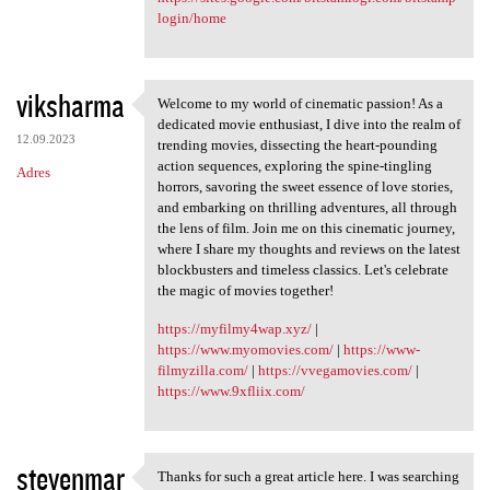
login/home
viksharma
Welcome to my world of cinematic passion! As a
Welcome to my world of
dedicated movie enthusiast, I dive into the realm of
12.09.2023
trending movies, dissecting the heart-pounding
action sequences, exploring the spine-tingling
Adres
horrors, savoring the sweet essence of love stories,
and embarking on thrilling adventures, all through
the lens of film. Join me on this cinematic journey,
where I share my thoughts and reviews on the latest
blockbusters and timeless classics. Let's celebrate
the magic of movies together!
https://myfilmy4wap.xyz/
|
https://www.myomovies.com/
|
https://www-
filmyzilla.com/
|
https://vvegamovies.com/
|
https://www.9xfliix.com/
stevenmar
Thanks for such a great article here. I was searching