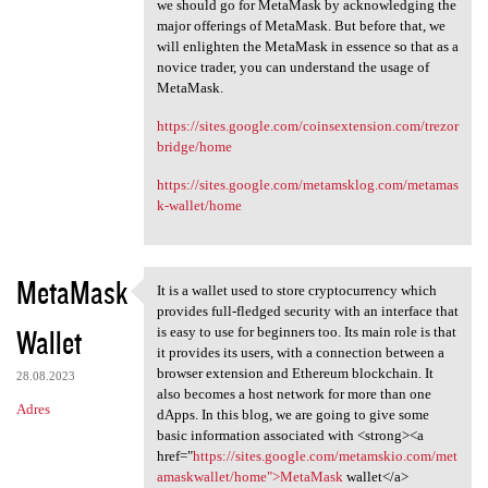
we should go for MetaMask by acknowledging the
major offerings of MetaMask. But before that, we
will enlighten the MetaMask in essence so that as a
novice trader, you can understand the usage of
MetaMask.
https://sites.google.com/coinsextension.com/trezor
bridge/home
https://sites.google.com/metamsklog.com/metamas
k-wallet/home
MetaMask
It is a wallet used to store cryptocurrency which
It is a wallet used to store
provides full-fledged security with an interface that
Wallet
is easy to use for beginners too. Its main role is that
it provides its users, with a connection between a
browser extension and Ethereum blockchain. It
28.08.2023
also becomes a host network for more than one
Adres
dApps. In this blog, we are going to give some
basic information associated with <strong><a
href="
https://sites.google.com/metamskio.com/met
amaskwallet/home">MetaMask
wallet</a>