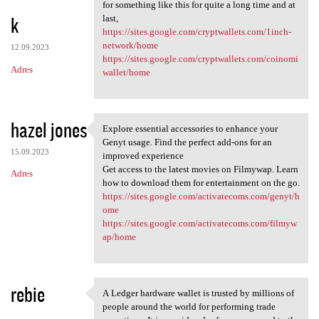
Thanks for such a great
for something like this for quite a long time and at
k
last,
https://sites.google.com/cryptwallets.com/1inch-
network/home
12.09.2023
https://sites.google.com/cryptwallets.com/coinomi
Adres
wallet/home
hazel jones
Explore essential accessories to enhance your
Explore essential accessories
Genyt usage. Find the perfect add-ons for an
15.09.2023
improved experience
Get access to the latest movies on Filmywap. Learn
Adres
how to download them for entertainment on the go.
https://sites.google.com/activatecoms.com/genyt/h
ome
https://sites.google.com/activatecoms.com/filmyw
ap/home
rebie
A Ledger hardware wallet is trusted by millions of
A Ledger hardware wallet is
people around the world for performing trade