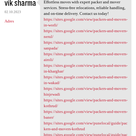
vik sharma
Effortless moves with expert packer and mover
Effortless moves with expert
services. Stress-free relocations, reliable handling,
02.10.2023
and on-time delivery. Contact us today!
https://sites.google.com/view/packers-and-movers-
Adres
in-worli/
https://sites.google.com/view/packers-and-movers-
nerul/
https://sites.google.com/view/packers-and-movers-
sanpada/
https://sites.google.com/view/packers-and-movers-
airoli/
https://sites.google.com/view/packers-and-movers-
in-kharghar/
https://sites.google.com/view/packers-and-movers-
in-wakad/
https://sites.google.com/view/packers-and-movers-
hinjewadi
https://sites.google.com/view/packers-and-movers-
kothrud/
https://sites.google.com/view/packers-and-movers-
baner/
https://sites.google.com/view/punelocal/guide/pac
kers-and-movers-kothrud
https://sites.google.com/view/punelocal/guide/pac