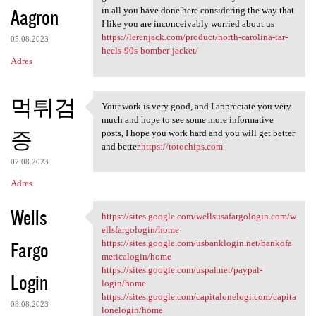
Aagron
in all you have done here considering the way that
I like you are inconceivably worried about us
https://lerenjack.com/product/north-carolina-tar-
05.08.2023
heels-90s-bomber-jacket/
Adres
먹튀검
Your work is very good, and I appreciate you very
Your work is very good, and I
much and hope to see some more informative
증
posts, I hope you work hard and you will get better
and better.
https://totochips.com
07.08.2023
Adres
Wells
https://sites.google.com/wellsusafargologin.com/w
https://sites.google.com
ellsfargologin/home
Fargo
https://sites.google.com/usbanklogin.net/bankofa
mericalogin/home
https://sites.google.com/uspal.net/paypal-
Login
login/home
https://sites.google.com/capitalonelogi.com/capita
08.08.2023
lonelogin/home