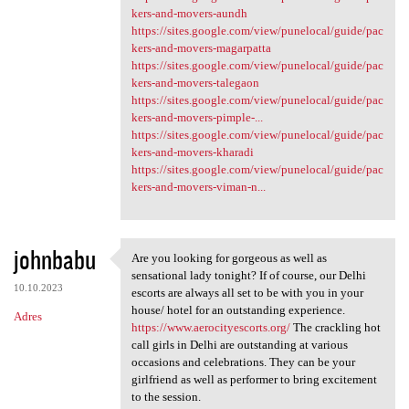
kers-and-movers-aundh
https://sites.google.com/view/punelocal/guide/pac
kers-and-movers-magarpatta
https://sites.google.com/view/punelocal/guide/pac
kers-and-movers-talegaon
https://sites.google.com/view/punelocal/guide/pac
kers-and-movers-pimple-...
https://sites.google.com/view/punelocal/guide/pac
kers-and-movers-kharadi
https://sites.google.com/view/punelocal/guide/pac
kers-and-movers-viman-n...
johnbabu
Are you looking for gorgeous as well as
Are you looking for gorgeous
sensational lady tonight? If of course, our Delhi
10.10.2023
escorts are always all set to be with you in your
house/ hotel for an outstanding experience.
Adres
https://www.aerocityescorts.org/
The crackling hot
call girls in Delhi are outstanding at various
occasions and celebrations. They can be your
girlfriend as well as performer to bring excitement
to the session.