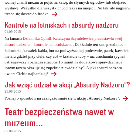
wolnej chwili można tu pójść na kawę, do słynnych ogrodów lub obejrzeć
wystawę. Wszystko dla wszystkich, od ręki i na miejscu. No tak, ale najpierw
trzeba się dostać do środka.
Kontrole na lotniskach i absurdy nadzoru
01.09.2015
Na łamach
Dziennika Opinii, Katarzyna Szymielewicz przedstawia swój
absurd nadzoru – kontrole na lotniskach
: „Dokładnie ten sam przedmiot –
ładowarka, kawałek kabla, but na podwyższonej podeszwie, pasek, kawałek
metalu gdzieś przy ciele, czy coś w kształcie tuby – raz uruchamia sygnał
ostrzegawczy i oznacza stracone 15 minut na dodatkowe sprawdzenie, a
innym razem okazuje się zupełnie niewidzialny”. A jaki absurd nadzoru
uwiera Ciebie najbardziej?
Jak wziąć udział w akcji „Absurdy Nadzoru"?
25.08.2015
Poznaj 5 sposobów na zaangażowanie się w akcję „Absurdy Nadzoru".
Teatr bezpieczeństwa nawet w
muzeum...
05.09.2015