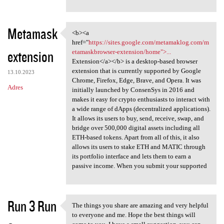
Metamask
<b><a
<b><a href="https://sites
href="
https://sites.google.com/metamaklog.com/m
extension
etamaskbrowser-extension/home">...
Extension</a></b> is a desktop-based browser
extension that is currently supported by Google
13.10.2023
Chrome, Firefox, Edge, Brave, and Opera. It was
Adres
initially launched by ConsenSys in 2016 and
makes it easy for crypto enthusiasts to interact with
a wide range of dApps (decentralized applications).
It allows its users to buy, send, receive, swap, and
bridge over 500,000 digital assets including all
ETH-based tokens. Apart from all of this, it also
allows its users to stake ETH and MATIC through
its portfolio interface and lets them to earn a
passive income. When you submit your supported
Run 3 Run
The things you share are amazing and very helpful
The things you share are
to everyone and me. Hope the best things will