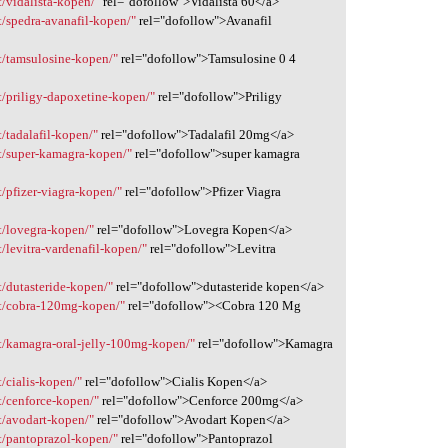
/vidalista-kopen/"
rel="dofollow">Vidalista 60</a>
/spedra-avanafil-kopen/"
rel="dofollow">Avanafil
t/tamsulosine-kopen/"
rel="dofollow">Tamsulosine 0 4
/priligy-dapoxetine-kopen/"
rel="dofollow">Priligy
/tadalafil-kopen/"
rel="dofollow">Tadalafil 20mg</a>
t/super-kamagra-kopen/"
rel="dofollow">super kamagra
/pfizer-viagra-kopen/"
rel="dofollow">Pfizer Viagra
t/lovegra-kopen/"
rel="dofollow">Lovegra Kopen</a>
levitra-vardenafil-kopen/"
rel="dofollow">Levitra
/dutasteride-kopen/"
rel="dofollow">dutasteride kopen</a>
t/cobra-120mg-kopen/"
rel="dofollow"><Cobra 120 Mg
t/kamagra-oral-jelly-100mg-kopen/"
rel="dofollow">Kamagra
/cialis-kopen/"
rel="dofollow">Cialis Kopen</a>
/cenforce-kopen/"
rel="dofollow">Cenforce 200mg</a>
t/avodart-kopen/"
rel="dofollow">Avodart Kopen</a>
t/pantoprazol-kopen/"
rel="dofollow">Pantoprazol