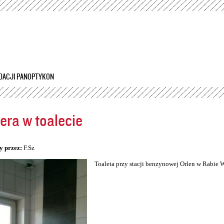
Przejdź
do
treści
DACJI PANOPTYKON
ra w toalecie
5
y przez:
F.Sz
Toaleta przy stacji benzynowej Orlen w Rabie 