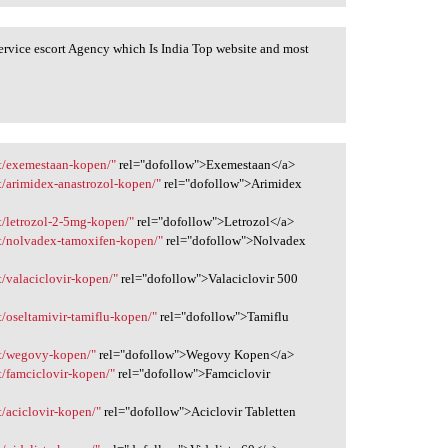
Service escort Agency which Is India Top website and most
t/exemestaan-kopen/"
rel="dofollow">Exemestaan</a>
/arimidex-anastrozol-kopen/"
rel="dofollow">Arimidex
/letrozol-2-5mg-kopen/"
rel="dofollow">Letrozol</a>
t/nolvadex-tamoxifen-kopen/"
rel="dofollow">Nolvadex
/valaciclovir-kopen/"
rel="dofollow">Valaciclovir 500
/oseltamivir-tamiflu-kopen/"
rel="dofollow">Tamiflu
ct/wegovy-kopen/"
rel="dofollow">Wegovy Kopen</a>
/famciclovir-kopen/"
rel="dofollow">Famciclovir
/aciclovir-kopen/"
rel="dofollow">Aciclovir Tabletten