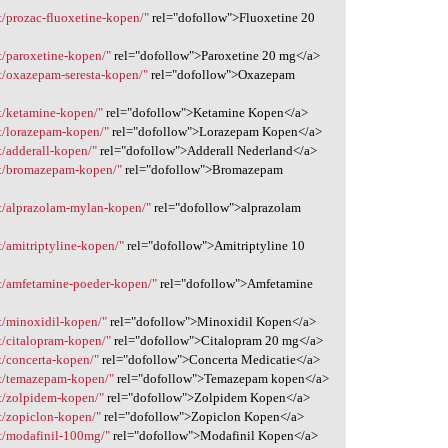
/prozac-fluoxetine-kopen/"
rel="dofollow">Fluoxetine 20
t/paroxetine-kopen/"
rel="dofollow">Paroxetine 20 mg</a>
t/oxazepam-seresta-kopen/"
rel="dofollow">Oxazepam
t/ketamine-kopen/"
rel="dofollow">Ketamine Kopen</a>
t/lorazepam-kopen/"
rel="dofollow">Lorazepam Kopen</a>
/adderall-kopen/"
rel="dofollow">Adderall Nederland</a>
ct/bromazepam-kopen/"
rel="dofollow">Bromazepam
t/alprazolam-mylan-kopen/"
rel="dofollow">alprazolam
/amitriptyline-kopen/"
rel="dofollow">Amitriptyline 10
t/amfetamine-poeder-kopen/"
rel="dofollow">Amfetamine
t/minoxidil-kopen/"
rel="dofollow">Minoxidil Kopen</a>
t/citalopram-kopen/"
rel="dofollow">Citalopram 20 mg</a>
/concerta-kopen/"
rel="dofollow">Concerta Medicatie</a>
ct/temazepam-kopen/"
rel="dofollow">Temazepam kopen</a>
t/zolpidem-kopen/"
rel="dofollow">Zolpidem Kopen</a>
t/zopiclon-kopen/"
rel="dofollow">Zopiclon Kopen</a>
t/modafinil-100mg/"
rel="dofollow">Modafinil Kopen</a>