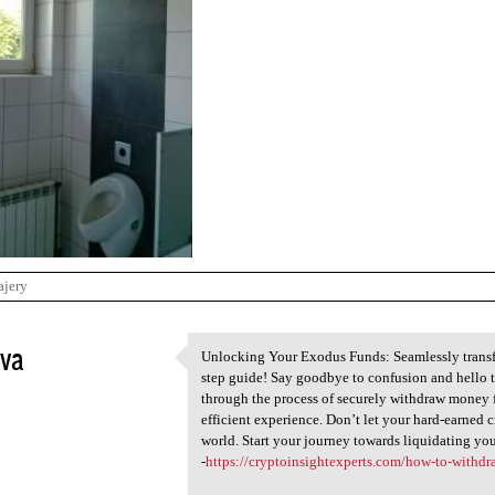
ajery
va
Unlocking Your Exodus Funds: Seamlessly transfer
Unlocking Your Exodus Funds:
step guide! Say goodbye to confusion and hello t
3
through the process of securely withdraw money 
efficient experience. Don’t let your hard-earned c
world. Start your journey towards liquidating yo
-
https://cryptoinsightexperts.com/how-to-withd