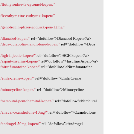
/liothyronine-t3-cytomel-kopen/"
t/levothyroxine-euthyrox-kopen/"
t/genotropin-pfizer-goquick-pen-12mg/"
t/dianabol-kopen/"
rel="dofollow">Dianabol Kopen</a>
t/deca-durabolin-nandrolone-kopen/"
rel="dofollow">Deca
/hgh-injectie-kopen/"
rel="dofollow">HGH kopen</a>
/aspart-insuline-kopen/"
rel="dofollow">Insuline Aspart</a>
/nitrofurantoine-kopen/"
rel="dofollow">Nitrofurantoïne
t/emla-creme-kopen/"
rel="dofollow">Emla Creme
t/minocycline-kopen/"
rel="dofollow">Minocycline
/nembutal-pentobarbital-kopen/"
rel="dofollow">Nembutal
t/anavar-oxandrolone-10mg/"
rel="dofollow">Oxandrolone
t/androgel-50mg-kopen/"
rel="dofollow">Androgel