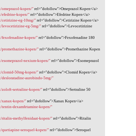
t/omeprazol-kopen/"
rel="dofollow">Omeprazol Kopen</a>
/efedrine-kopen/"
rel="dofollow">Efedrine Kopen</a>
/cetirizine-eg-10mg/"
rel="dofollow">Cetirizine Kopen</a>
/levocetirizine-eg-5mg/"
rel="dofollow">Levocetirizine
t/fexofenadine-kopen/"
rel="dofollow">Fexofenadine 180
t/promethazine-kopen/"
rel="dofollow">Promethazine Kopen
t/esomeprazol-nexium-kopen/"
rel="dofollow">Esomeprazol
ct/clomid-50mg-kopen/"
rel="dofollow">Clomid Kopen</a>
t/desloratadine-aurobindo-5mg/"
zoloft-sertraline-kopen/"
rel="dofollow">Sertraline 50
t/xanax-kopen/"
rel="dofollow">Xanax Kopen</a>
t/tentin-dexamfetamine-kopen/"
/ritalin-methylfenidaat-kopen/"
rel="dofollow">Ritalin
/quetiapine-seroquel-kopen/"
rel="dofollow">Seroquel