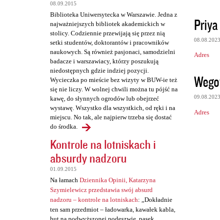
t
08.09.2015
a
Biblioteka Uniwersytecka w Warszawie. Jedna z
Priya
najważniejszych bibliotek akademickich w
r
stolicy. Codziennie przewijają się przez nią
z
08.08.202
setki studentów, doktorantów i pracowników
naukowych. Są również pasjonaci, samodzielni
e
Adres
badacze i warszawiacy, którzy poszukują
niedostępnych gdzie indziej pozycji.
Wego
Wycieczka po mieście bez wizyty w BUW-ie też
się nie liczy. W wolnej chwili można tu pójść na
09.08.202
kawę, do słynnych ogrodów lub obejrzeć
wystawę. Wszystko dla wszystkich, od ręki i na
Adres
miejscu. No tak, ale najpierw trzeba się dostać
do środka.
Kontrole na lotniskach i
absurdy nadzoru
01.09.2015
Na łamach
Dziennika Opinii, Katarzyna
Szymielewicz przedstawia swój absurd
nadzoru – kontrole na lotniskach
: „Dokładnie
ten sam przedmiot – ładowarka, kawałek kabla,
but na podwyższonej podeszwie, pasek,