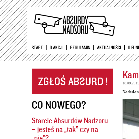
START
O AKCJI
REGULAMIN
AKTUALNOŚCI
O FUN
Kame
10.09.201
Nadesłan
CO NOWEGO?
Starcie Absurdów Nadzoru
– jesteś na „tak” czy na
„nie”?