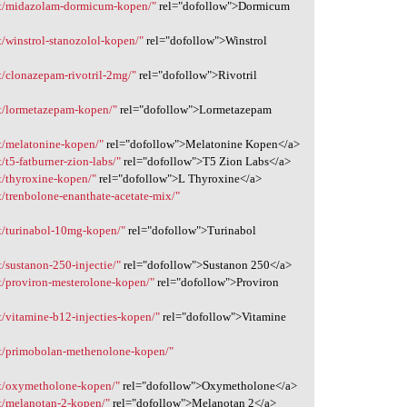
ct/midazolam-dormicum-kopen/"
rel="dofollow">Dormicum
/winstrol-stanozolol-kopen/"
rel="dofollow">Winstrol
/clonazepam-rivotril-2mg/"
rel="dofollow">Rivotril
t/lormetazepam-kopen/"
rel="dofollow">Lormetazepam
t/melatonine-kopen/"
rel="dofollow">Melatonine Kopen</a>
t5-fatburner-zion-labs/"
rel="dofollow">T5 Zion Labs</a>
t/thyroxine-kopen/"
rel="dofollow">L Thyroxine</a>
/trenbolone-enanthate-acetate-mix/"
t/turinabol-10mg-kopen/"
rel="dofollow">Turinabol
/sustanon-250-injectie/"
rel="dofollow">Sustanon 250</a>
t/proviron-mesterolone-kopen/"
rel="dofollow">Proviron
/vitamine-b12-injecties-kopen/"
rel="dofollow">Vitamine
t/primobolan-methenolone-kopen/"
t/oxymetholone-kopen/"
rel="dofollow">Oxymetholone</a>
t/melanotan-2-kopen/"
rel="dofollow">Melanotan 2</a>