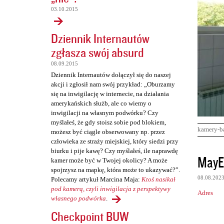
03.10.2015
Dziennik Internautów
zgłasza swój absurd
08.09.2015
Dziennik Internautów dołączył się do naszej
akcji i zgłosił nam swój przykład: „Oburzamy
się na inwigilację w internecie, na działania
amerykańskich służb, ale co wiemy o
inwigilacji na własnym podwórku? Czy
myślałeś, że gdy stoisz sobie pod blokiem,
kamery-b
możesz być ciągle obserwowany np. przez
człowieka ze straży miejskiej, który siedzi przy
biurku i pije kawę? Czy myślałeś, ile naprawdę
K
MayE
kamer może być w Twojej okolicy? A może
o
spojrzysz na mapkę, która może to ukazywać?”.
08.08.202
Polecamy artykuł Marcina Maja:
Ktoś nasikał
m
pod kamerą, czyli inwigilacja z perspektywy
Adres
e
własnego podwórka
.
n
Checkpoint BUW