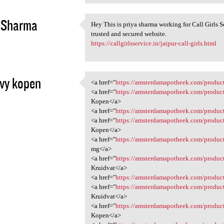
 Sharma
Hey This is priya sharma working for Call Girls 
Hey This is priya sharma
trusted and secured website.
3
https://callgirlsservice.in/jaipur-call-girls.html
vy kopen
<a href="
https://amsterdamapotheek.com/produc
<a href="https:/
<a href="
https://amsterdamapotheek.com/product
3
Kopen</a>
<a href="
https://amsterdamapotheek.com/product
<a href="
https://amsterdamapotheek.com/produc
Kopen</a>
<a href="
https://amsterdamapotheek.com/product
mg</a>
<a href="
https://amsterdamapotheek.com/product
Kruidvat</a>
<a href="
https://amsterdamapotheek.com/produ
<a href="
https://amsterdamapotheek.com/product
Kruidvat</a>
<a href="
https://amsterdamapotheek.com/product
Kopen</a>