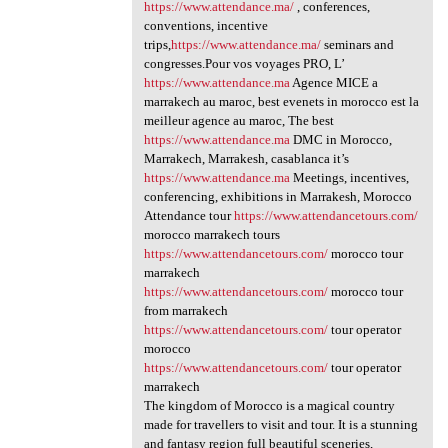
https://www.attendance.ma/
, conferences,
conventions, incentive
trips,
https://www.attendance.ma/
seminars and
congresses.Pour vos voyages PRO, L’
https://www.attendance.ma
Agence MICE a
marrakech au maroc, best evenets in morocco est la
meilleur agence au maroc, The best
https://www.attendance.ma
DMC in Morocco,
Marrakech, Marrakesh, casablanca it’s
https://www.attendance.ma
Meetings, incentives,
conferencing, exhibitions in Marrakesh, Morocco
Attendance tour
https://www.attendancetours.com/
morocco marrakech tours
https://www.attendancetours.com/
morocco tour
marrakech
https://www.attendancetours.com/
morocco tour
from marrakech
https://www.attendancetours.com/
tour operator
morocco
https://www.attendancetours.com/
tour operator
marrakech
The kingdom of Morocco is a magical country
made for travellers to visit and tour. It is a stunning
and fantasy region full beautiful sceneries,