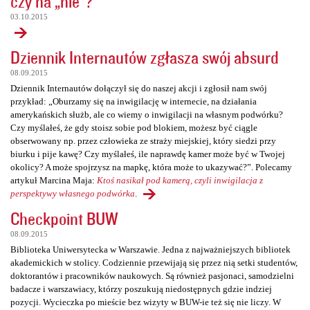
czy na „nie”?
03.10.2015
Dziennik Internautów zgłasza swój absurd
08.09.2015
Dziennik Internautów dołączył się do naszej akcji i zgłosił nam swój
przykład: „Oburzamy się na inwigilację w internecie, na działania
amerykańskich służb, ale co wiemy o inwigilacji na własnym podwórku?
Czy myślałeś, że gdy stoisz sobie pod blokiem, możesz być ciągle
obserwowany np. przez człowieka ze straży miejskiej, który siedzi przy
biurku i pije kawę? Czy myślałeś, ile naprawdę kamer może być w Twojej
okolicy? A może spojrzysz na mapkę, która może to ukazywać?”. Polecamy
artykuł Marcina Maja:
Ktoś nasikał pod kamerą, czyli inwigilacja z
perspektywy własnego podwórka
.
Checkpoint BUW
08.09.2015
Biblioteka Uniwersytecka w Warszawie. Jedna z najważniejszych bibliotek
akademickich w stolicy. Codziennie przewijają się przez nią setki studentów,
doktorantów i pracowników naukowych. Są również pasjonaci, samodzielni
badacze i warszawiacy, którzy poszukują niedostępnych gdzie indziej
pozycji. Wycieczka po mieście bez wizyty w BUW-ie też się nie liczy. W