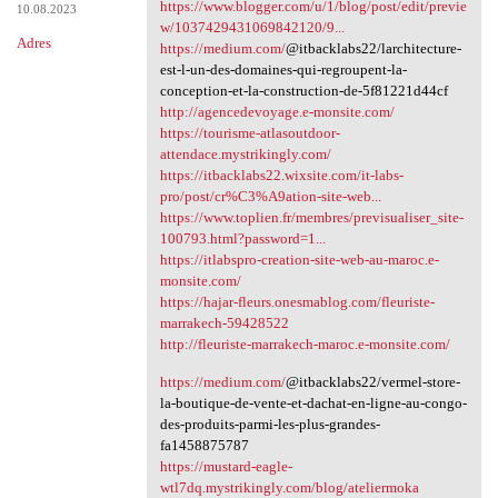
https://www.blogger.com/u/1/blog/post/edit/previe
10.08.2023
w/1037429431069842120/9...
Adres
https://medium.com/
@itbacklabs22/larchitecture-
est-l-un-des-domaines-qui-regroupent-la-
conception-et-la-construction-de-5f81221d44cf
http://agencedevoyage.e-monsite.com/
https://tourisme-atlasoutdoor-
attendace.mystrikingly.com/
https://itbacklabs22.wixsite.com/it-labs-
pro/post/cr%C3%A9ation-site-web...
https://www.toplien.fr/membres/previsualiser_site-
100793.html?password=1...
https://itlabspro-creation-site-web-au-maroc.e-
monsite.com/
https://hajar-fleurs.onesmablog.com/fleuriste-
marrakech-59428522
http://fleuriste-marrakech-maroc.e-monsite.com/
https://medium.com/
@itbacklabs22/vermel-store-
la-boutique-de-vente-et-dachat-en-ligne-au-congo-
des-produits-parmi-les-plus-grandes-
fa1458875787
https://mustard-eagle-
wtl7dq.mystrikingly.com/blog/ateliermoka