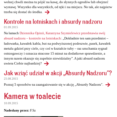
wolnej chwili można tu pójść na kawę, do słynnych ogrodów lub obejrzeć
wystawę. Wszystko dla wszystkich, od ręki i na miejscu. No tak, ale najpierw
trzeba się dostać do środka.
Kontrole na lotniskach i absurdy nadzoru
01.09.2015
Na łamach
Dziennika Opinii, Katarzyna Szymielewicz przedstawia swój
absurd nadzoru – kontrole na lotniskach
: „Dokładnie ten sam przedmiot –
ładowarka, kawałek kabla, but na podwyższonej podeszwie, pasek, kawałek
metalu gdzieś przy ciele, czy coś w kształcie tuby – raz uruchamia sygnał
ostrzegawczy i oznacza stracone 15 minut na dodatkowe sprawdzenie, a
innym razem okazuje się zupełnie niewidzialny”. A jaki absurd nadzoru
uwiera Ciebie najbardziej?
Jak wziąć udział w akcji „Absurdy Nadzoru"?
25.08.2015
Poznaj 5 sposobów na zaangażowanie się w akcję „Absurdy Nadzoru".
Kamera w toalecie
10.09.2015
Nadesłany przez:
F.Sz