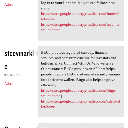
log in to your Luno wallet, you can follow these
Adres
steps.
https://sites.google.com/cryptwallets.com/lunowal
let/home
https://sites.google.com/cryptwallets.com/myether
wallet/home
steevmarkl
BitGo provides regulated custody, financial
BitGo provides regulated
services, and core infrastructure for investors and
e
builders alike. Connect With Us. Who we serve.
Our customers BitGo provides an API that helps
people integrate BitGo's advanced security features
09.08.2023
into their own wallets. Bitgo also helps improve
Adres
efficiency.
https://sites.google.com/cryptwallets.com/bitgo-
wallet/home
|
https://sites.google.com/cryptwallets.com/xdefiwal
let/home