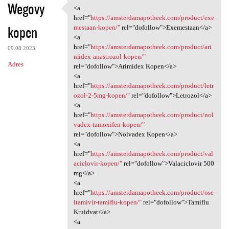
Wegovy
<a
<a href="https:/
href="
https://amsterdamapotheek.com/product/exe
kopen
mestaan-kopen/"
rel="dofollow">Exemestaan</a>
<a
href="
https://amsterdamapotheek.com/product/ari
09.08.2023
midex-anastrozol-kopen/"
Adres
rel="dofollow">Arimidex Kopen</a>
<a
href="
https://amsterdamapotheek.com/product/letr
ozol-2-5mg-kopen/"
rel="dofollow">Letrozol</a>
<a
href="
https://amsterdamapotheek.com/product/nol
vadex-tamoxifen-kopen/"
rel="dofollow">Nolvadex Kopen</a>
<a
href="
https://amsterdamapotheek.com/product/val
aciclovir-kopen/"
rel="dofollow">Valaciclovir 500
mg</a>
<a
href="
https://amsterdamapotheek.com/product/ose
ltamivir-tamiflu-kopen/"
rel="dofollow">Tamiflu
Kruidvat</a>
<a