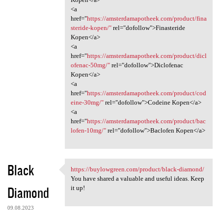
<a
href="
https://amsterdamapotheek.com/product/fina
steride-kopen/"
rel="dofollow">Finasteride
Kopen</a>
<a
href="
https://amsterdamapotheek.com/product/dicl
ofenac-50mg/"
rel="dofollow">Diclofenac
Kopen</a>
<a
href="
https://amsterdamapotheek.com/product/cod
eine-30mg/"
rel="dofollow">Codeine Kopen</a>
<a
href="
https://amsterdamapotheek.com/product/bac
lofen-10mg/"
rel="dofollow">Baclofen Kopen</a>
Black
https://buylowgreen.com/product/black-diamond/
https://buylowgreen.com
You have shared a valuable and useful ideas. Keep
Diamond
it up!
09.08.2023