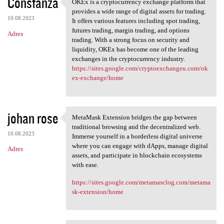
Constanza
OKEx is a cryptocurrency exchange platform that
OKEx is a cryptocurrency
provides a wide range of digital assets for trading.
10.08.2023
It offers various features including spot trading,
futures trading, margin trading, and options
Adres
trading. With a strong focus on security and
liquidity, OKEx has become one of the leading
exchanges in the cryptocurrency industry.
https://sites.google.com/cryptoexchangeu.com/ok
ex-exchange/home
johan rose
MetaMask Extension bridges the gap between
MetaMask Extension bridges
traditional browsing and the decentralized web.
10.08.2023
Immerse yourself in a borderless digital universe
where you can engage with dApps, manage digital
Adres
assets, and participate in blockchain ecosystems
with ease.
https://sites.google.com/metamasclog.com/metama
sk-extension/home