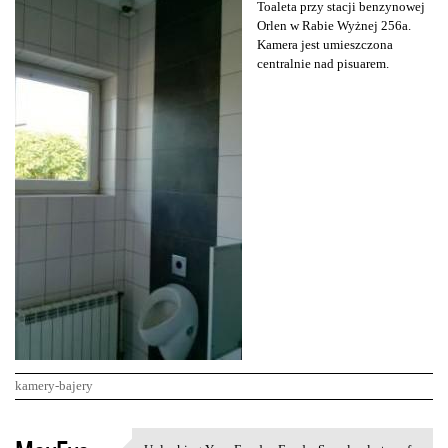
Toaleta przy stacji benzynowej
Orlen w Rabie Wyżnej 256a.
Kamera jest umieszczona
centralnie nad pisuarem.
kamery-bajery
K