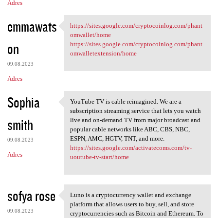
Adres
emmawats
https://sites.google.com/cryptocoinlog.com/phant
https://sites.google.com
omwallet/home
on
https://sites.google.com/cryptocoinlog.com/phant
omwalletextension/home
09.08.2023
Adres
Sophia
YouTube TV is cable reimagined. We are a
YouTube TV is cable
subscription streaming service that lets you watch
smith
live and on-demand TV from major broadcast and
popular cable networks like ABC, CBS, NBC,
ESPN, AMC, HGTV, TNT, and more.
09.08.2023
https://sites.google.com/activatecoms.com/tv-
Adres
uoutube-tv-start/home
sofya rose
Luno is a cryptocurrency wallet and exchange
Luno is a cryptocurrency
platform that allows users to buy, sell, and store
09.08.2023
cryptocurrencies such as Bitcoin and Ethereum. To