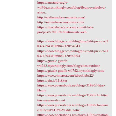
https://mustard-eagle-
wtl7dq.mystrikingly.com/blog/fleurs-symbole-d-
amou...
http://ateliermoka.e-monsite.com/
http://naturel-zen.e-monsite.com/
https://itbacklabs22.wixsite.com/it-labs-
pro/post/cr%C3%A9ation-site-web...
https://www.blogger.com/blog/post/edit/preview/1
037429431069842120/54043...
https://www.blogger.com/blog/post/edit/preview/1
037429431069842120/92004...
https://grizzle-giraffe-
wtl7d2.mystrikingly.com/blog/atlas-outdoor
https://grizzle-giraffe-wtl7d2.mystrikingly.com/
https://www.pinterest.com/itbacklabs22/
https://pin.it/11tZxer
https://www.poemsbook.net/blogs/31990/Hajar-
Fleurs
https://www.poemsbook.net/blogs/31995/Architec
ture-au-sens-de-l-art
https://www.poemsbook.net/blogs/31998/Tourism
e-et-beaut%C3%A9-dde-notre-...
https://www.poemsbook.net/blogs/31999/creation-