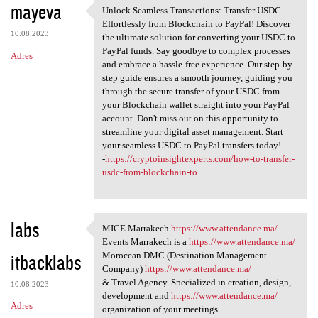
mayeva
Unlock Seamless Transactions: Transfer USDC
Unlock Seamless Transactions:
Effortlessly from Blockchain to PayPal! Discover
10.08.2023
the ultimate solution for converting your USDC to
PayPal funds. Say goodbye to complex processes
Adres
and embrace a hassle-free experience. Our step-by-
step guide ensures a smooth journey, guiding you
through the secure transfer of your USDC from
your Blockchain wallet straight into your PayPal
account. Don't miss out on this opportunity to
streamline your digital asset management. Start
your seamless USDC to PayPal transfers today!
-
https://cryptoinsightexperts.com/how-to-transfer-
usdc-from-blockchain-to...
labs
MICE Marrakech
https://www.attendance.ma/
MICE Marrakech https://www
Events Marrakech is a
https://www.attendance.ma/
itbacklabs
Moroccan DMC (Destination Management
Company)
https://www.attendance.ma/
& Travel Agency. Specialized in creation, design,
10.08.2023
development and
https://www.attendance.ma/
Adres
organization of your meetings