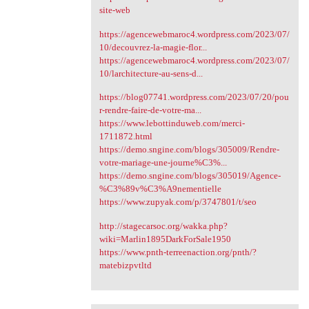
site-web
https://agencewebmaroc4.wordpress.com/2023/07/
10/decouvrez-la-magie-flor...
https://agencewebmaroc4.wordpress.com/2023/07/
10/larchitecture-au-sens-d...
https://blog07741.wordpress.com/2023/07/20/pou
r-rendre-faire-de-votre-ma...
https://www.lebottinduweb.com/merci-
1711872.html
https://demo.sngine.com/blogs/305009/Rendre-
votre-mariage-une-journe%C3%...
https://demo.sngine.com/blogs/305019/Agence-
%C3%89v%C3%A9nementielle
https://www.zupyak.com/p/3747801/t/seo
http://stagecarsoc.org/wakka.php?
wiki=Marlin1895DarkForSale1950
https://www.pnth-terreenaction.org/pnth/?
matebizpvtltd