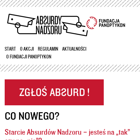
Przejdź
do
treści
START
O AKCJI
REGULAMIN
AKTUALNOŚCI
O FUNDACJI PANOPTYKON
CO NOWEGO?
Starcie Absurdów Nadzoru – jesteś na „tak”