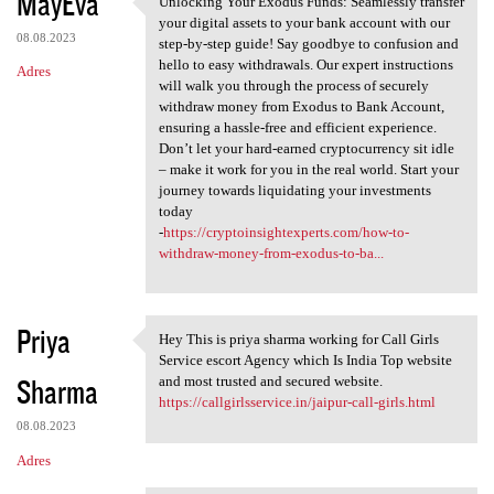
MayEva
Unlocking Your Exodus Funds: Seamlessly transfer
Unlocking Your Exodus Funds:
o
your digital assets to your bank account with our
08.08.2023
m
step-by-step guide! Say goodbye to confusion and
hello to easy withdrawals. Our expert instructions
Adres
e
will walk you through the process of securely
n
withdraw money from Exodus to Bank Account,
ensuring a hassle-free and efficient experience.
t
Don’t let your hard-earned cryptocurrency sit idle
a
– make it work for you in the real world. Start your
journey towards liquidating your investments
r
today
z
-
https://cryptoinsightexperts.com/how-to-
withdraw-money-from-exodus-to-ba...
e
Priya
Hey This is priya sharma working for Call Girls
Hey This is priya sharma
Service escort Agency which Is India Top website
Sharma
and most trusted and secured website.
https://callgirlsservice.in/jaipur-call-girls.html
08.08.2023
Adres