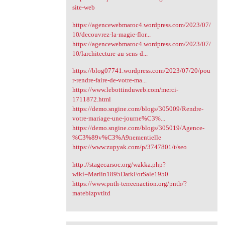
site-web
https://agencewebmaroc4.wordpress.com/2023/07/
10/decouvrez-la-magie-flor...
https://agencewebmaroc4.wordpress.com/2023/07/
10/larchitecture-au-sens-d...
https://blog07741.wordpress.com/2023/07/20/pou
r-rendre-faire-de-votre-ma...
https://www.lebottinduweb.com/merci-
1711872.html
https://demo.sngine.com/blogs/305009/Rendre-
votre-mariage-une-journe%C3%...
https://demo.sngine.com/blogs/305019/Agence-
%C3%89v%C3%A9nementielle
https://www.zupyak.com/p/3747801/t/seo
http://stagecarsoc.org/wakka.php?
wiki=Marlin1895DarkForSale1950
https://www.pnth-terreenaction.org/pnth/?
matebizpvtltd