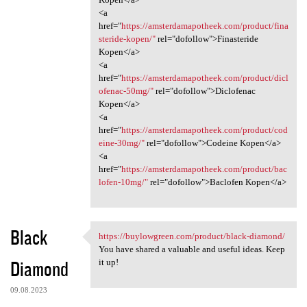
<a
href="
https://amsterdamapotheek.com/product/fina
steride-kopen/"
rel="dofollow">Finasteride
Kopen</a>
<a
href="
https://amsterdamapotheek.com/product/dicl
ofenac-50mg/"
rel="dofollow">Diclofenac
Kopen</a>
<a
href="
https://amsterdamapotheek.com/product/cod
eine-30mg/"
rel="dofollow">Codeine Kopen</a>
<a
href="
https://amsterdamapotheek.com/product/bac
lofen-10mg/"
rel="dofollow">Baclofen Kopen</a>
Black
https://buylowgreen.com/product/black-diamond/
https://buylowgreen.com
You have shared a valuable and useful ideas. Keep
Diamond
it up!
09.08.2023