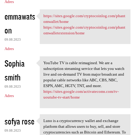
Adres
emmawats
https://sites.google.com/cryptocoinlog.com/phant
https://sites.google.com
omwallet/home
on
https://sites.google.com/cryptocoinlog.com/phant
omwalletextension/home
09.08.2023
Adres
Sophia
YouTube TV is cable reimagined. We are a
YouTube TV is cable
subscription streaming service that lets you watch
smith
live and on-demand TV from major broadcast and
popular cable networks like ABC, CBS, NBC,
ESPN, AMC, HGTV, TNT, and more.
09.08.2023
https://sites.google.com/activatecoms.com/tv-
Adres
uoutube-tv-start/home
sofya rose
Luno is a cryptocurrency wallet and exchange
Luno is a cryptocurrency
platform that allows users to buy, sell, and store
09.08.2023
cryptocurrencies such as Bitcoin and Ethereum. To