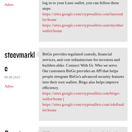
log in to your Luno wallet, you can follow these
Adres
steps.
https://sites.google.com/cryptwallets.com/lunowal
let/home
https://sites.google.com/cryptwallets.com/myether
wallet/home
steevmarkl
BitGo provides regulated custody, financial
BitGo provides regulated
services, and core infrastructure for investors and
e
builders alike. Connect With Us. Who we serve.
Our customers BitGo provides an API that helps
people integrate BitGo's advanced security features
09.08.2023
into their own wallets. Bitgo also helps improve
Adres
efficiency.
https://sites.google.com/cryptwallets.com/bitgo-
wallet/home
|
https://sites.google.com/cryptwallets.com/xdefiwal
let/home