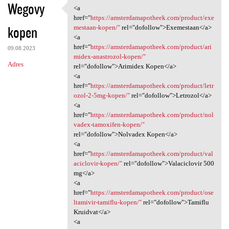
Wegovy
<a
<a href="https:/
href="
https://amsterdamapotheek.com/product/exe
kopen
mestaan-kopen/"
rel="dofollow">Exemestaan</a>
<a
href="
https://amsterdamapotheek.com/product/ari
09.08.2023
midex-anastrozol-kopen/"
Adres
rel="dofollow">Arimidex Kopen</a>
<a
href="
https://amsterdamapotheek.com/product/letr
ozol-2-5mg-kopen/"
rel="dofollow">Letrozol</a>
<a
href="
https://amsterdamapotheek.com/product/nol
vadex-tamoxifen-kopen/"
rel="dofollow">Nolvadex Kopen</a>
<a
href="
https://amsterdamapotheek.com/product/val
aciclovir-kopen/"
rel="dofollow">Valaciclovir 500
mg</a>
<a
href="
https://amsterdamapotheek.com/product/ose
ltamivir-tamiflu-kopen/"
rel="dofollow">Tamiflu
Kruidvat</a>
<a