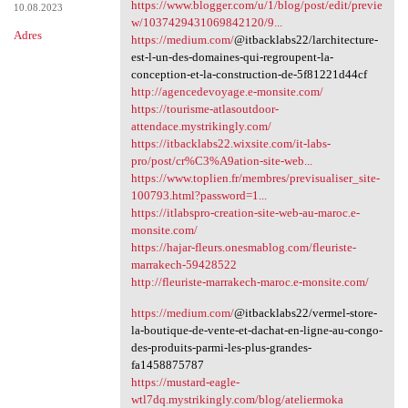
https://www.blogger.com/u/1/blog/post/edit/previe
10.08.2023
w/1037429431069842120/9...
Adres
https://medium.com/
@itbacklabs22/larchitecture-
est-l-un-des-domaines-qui-regroupent-la-
conception-et-la-construction-de-5f81221d44cf
http://agencedevoyage.e-monsite.com/
https://tourisme-atlasoutdoor-
attendace.mystrikingly.com/
https://itbacklabs22.wixsite.com/it-labs-
pro/post/cr%C3%A9ation-site-web...
https://www.toplien.fr/membres/previsualiser_site-
100793.html?password=1...
https://itlabspro-creation-site-web-au-maroc.e-
monsite.com/
https://hajar-fleurs.onesmablog.com/fleuriste-
marrakech-59428522
http://fleuriste-marrakech-maroc.e-monsite.com/
https://medium.com/
@itbacklabs22/vermel-store-
la-boutique-de-vente-et-dachat-en-ligne-au-congo-
des-produits-parmi-les-plus-grandes-
fa1458875787
https://mustard-eagle-
wtl7dq.mystrikingly.com/blog/ateliermoka