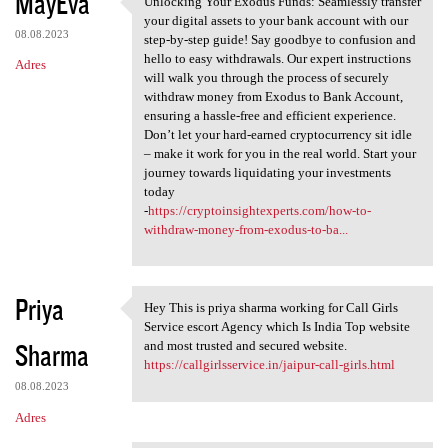
MayEva
Unlocking Your Exodus Funds: Seamlessly transfer
Unlocking Your Exodus Funds:
o
your digital assets to your bank account with our
08.08.2023
m
step-by-step guide! Say goodbye to confusion and
hello to easy withdrawals. Our expert instructions
Adres
e
will walk you through the process of securely
n
withdraw money from Exodus to Bank Account,
ensuring a hassle-free and efficient experience.
t
Don’t let your hard-earned cryptocurrency sit idle
a
– make it work for you in the real world. Start your
journey towards liquidating your investments
r
today
z
-
https://cryptoinsightexperts.com/how-to-
withdraw-money-from-exodus-to-ba...
e
Priya
Hey This is priya sharma working for Call Girls
Hey This is priya sharma
Service escort Agency which Is India Top website
Sharma
and most trusted and secured website.
https://callgirlsservice.in/jaipur-call-girls.html
08.08.2023
Adres