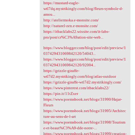
https://mustard-eagle-
wtl7dq.mystrikingly.com/blog/fleurs-symbole-d-
amou...
http://ateliermoka.e-monsite.com/
http://naturel-zen.e-monsite.com/
https://itbacklabs22.wixsite.com/it-labs-
pro/post/cr%C3%A9ation-site-web...
https://www.blogger.com/blog/post/edit/preview/1
037429431069842120/54043...
https://www.blogger.com/blog/post/edit/preview/1
037429431069842120/92004...
https://grizzle-giraffe-
wtl7d2.mystrikingly.com/blog/atlas-outdoor
https://grizzle-giraffe-wtl7d2.mystrikingly.com/
https://www.pinterest.com/itbacklabs22/
https://pin.it/11tZxer
https://www.poemsbook.net/blogs/31990/Hajar-
Fleurs
https://www.poemsbook.net/blogs/31995/Architec
ture-au-sens-de-l-art
https://www.poemsbook.net/blogs/31998/Tourism
e-et-beaut%C3%A9-dde-notre-...
https://www.poemsbook.net/blogs/31999/creation-