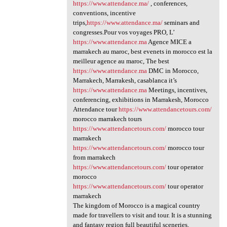
https://www.attendance.ma/
, conferences,
conventions, incentive
trips,
https://www.attendance.ma/
seminars and
congresses.Pour vos voyages PRO, L’
https://www.attendance.ma
Agence MICE a
marrakech au maroc, best evenets in morocco est la
meilleur agence au maroc, The best
https://www.attendance.ma
DMC in Morocco,
Marrakech, Marrakesh, casablanca it’s
https://www.attendance.ma
Meetings, incentives,
conferencing, exhibitions in Marrakesh, Morocco
Attendance tour
https://www.attendancetours.com/
morocco marrakech tours
https://www.attendancetours.com/
morocco tour
marrakech
https://www.attendancetours.com/
morocco tour
from marrakech
https://www.attendancetours.com/
tour operator
morocco
https://www.attendancetours.com/
tour operator
marrakech
The kingdom of Morocco is a magical country
made for travellers to visit and tour. It is a stunning
and fantasy region full beautiful sceneries,