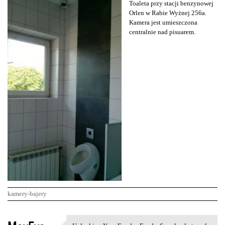
Toaleta przy stacji benzynowej
Orlen w Rabie Wyżnej 256a.
Kamera jest umieszczona
centralnie nad pisuarem.
kamery-bajery
K