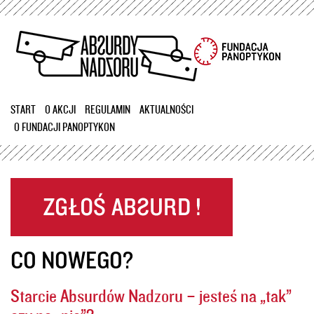
Przejdź
do
treści
START
O AKCJI
REGULAMIN
AKTUALNOŚCI
O FUNDACJI PANOPTYKON
CO NOWEGO?
Starcie Absurdów Nadzoru – jesteś na „tak”