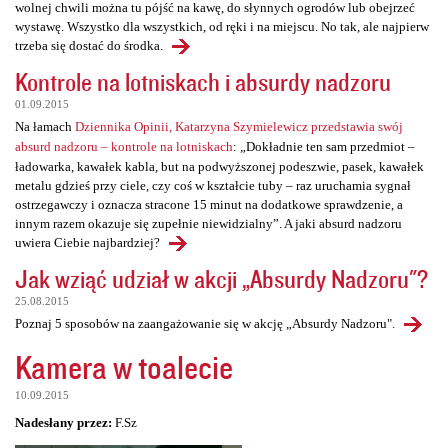
wolnej chwili można tu pójść na kawę, do słynnych ogrodów lub obejrzeć
wystawę. Wszystko dla wszystkich, od ręki i na miejscu. No tak, ale najpierw
trzeba się dostać do środka.
Kontrole na lotniskach i absurdy nadzoru
01.09.2015
Na łamach
Dziennika Opinii, Katarzyna Szymielewicz przedstawia swój
absurd nadzoru – kontrole na lotniskach
: „Dokładnie ten sam przedmiot –
ładowarka, kawałek kabla, but na podwyższonej podeszwie, pasek, kawałek
metalu gdzieś przy ciele, czy coś w kształcie tuby – raz uruchamia sygnał
ostrzegawczy i oznacza stracone 15 minut na dodatkowe sprawdzenie, a
innym razem okazuje się zupełnie niewidzialny”. A jaki absurd nadzoru
uwiera Ciebie najbardziej?
Jak wziąć udział w akcji „Absurdy Nadzoru"?
25.08.2015
Poznaj 5 sposobów na zaangażowanie się w akcję „Absurdy Nadzoru".
Kamera w toalecie
10.09.2015
Nadesłany przez:
F.Sz