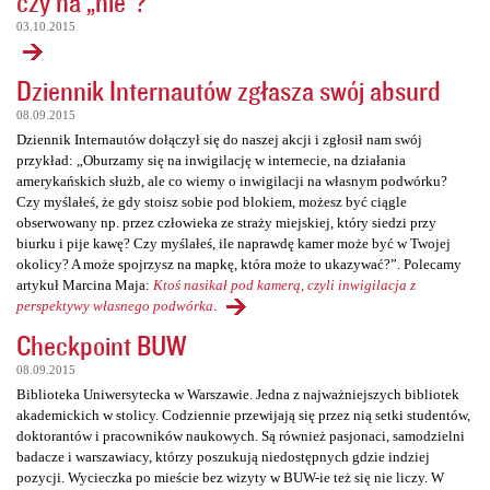
czy na „nie”?
03.10.2015
Dziennik Internautów zgłasza swój absurd
08.09.2015
Dziennik Internautów dołączył się do naszej akcji i zgłosił nam swój
przykład: „Oburzamy się na inwigilację w internecie, na działania
amerykańskich służb, ale co wiemy o inwigilacji na własnym podwórku?
Czy myślałeś, że gdy stoisz sobie pod blokiem, możesz być ciągle
obserwowany np. przez człowieka ze straży miejskiej, który siedzi przy
biurku i pije kawę? Czy myślałeś, ile naprawdę kamer może być w Twojej
okolicy? A może spojrzysz na mapkę, która może to ukazywać?”. Polecamy
artykuł Marcina Maja:
Ktoś nasikał pod kamerą, czyli inwigilacja z
perspektywy własnego podwórka
.
Checkpoint BUW
08.09.2015
Biblioteka Uniwersytecka w Warszawie. Jedna z najważniejszych bibliotek
akademickich w stolicy. Codziennie przewijają się przez nią setki studentów,
doktorantów i pracowników naukowych. Są również pasjonaci, samodzielni
badacze i warszawiacy, którzy poszukują niedostępnych gdzie indziej
pozycji. Wycieczka po mieście bez wizyty w BUW-ie też się nie liczy. W