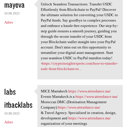
mayeva
Unlock Seamless Transactions: Transfer USDC
Unlock Seamless Transactions:
Effortlessly from Blockchain to PayPal! Discover
10.08.2023
the ultimate solution for converting your USDC to
PayPal funds. Say goodbye to complex processes
Adres
and embrace a hassle-free experience. Our step-by-
step guide ensures a smooth journey, guiding you
through the secure transfer of your USDC from
your Blockchain wallet straight into your PayPal
account. Don't miss out on this opportunity to
streamline your digital asset management. Start
your seamless USDC to PayPal transfers today!
-
https://cryptoinsightexperts.com/how-to-transfer-
usdc-from-blockchain-to...
labs
MICE Marrakech
https://www.attendance.ma/
MICE Marrakech https://www
Events Marrakech is a
https://www.attendance.ma/
itbacklabs
Moroccan DMC (Destination Management
Company)
https://www.attendance.ma/
& Travel Agency. Specialized in creation, design,
10.08.2023
development and
https://www.attendance.ma/
Adres
organization of your meetings