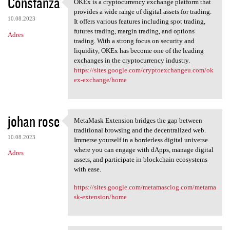
Constanza
OKEx is a cryptocurrency exchange platform that
OKEx is a cryptocurrency
provides a wide range of digital assets for trading.
10.08.2023
It offers various features including spot trading,
futures trading, margin trading, and options
Adres
trading. With a strong focus on security and
liquidity, OKEx has become one of the leading
exchanges in the cryptocurrency industry.
https://sites.google.com/cryptoexchangeu.com/ok
ex-exchange/home
johan rose
MetaMask Extension bridges the gap between
MetaMask Extension bridges
traditional browsing and the decentralized web.
10.08.2023
Immerse yourself in a borderless digital universe
where you can engage with dApps, manage digital
Adres
assets, and participate in blockchain ecosystems
with ease.
https://sites.google.com/metamasclog.com/metama
sk-extension/home