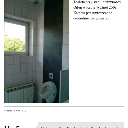
Toaleta przy stacji benzynowej
Orlen w Rabie Wyżnej 256a.
Kamera jest umieszczona
centralnie nad pisuarem.
kamery-bajery
K