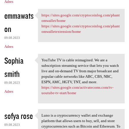
Adres
emmawats
https://sites.google.com/cryptocoinlog.com/phant
https://sites.google.com
omwallet/home
on
https://sites.google.com/cryptocoinlog.com/phant
omwalletextension/home
09.08.2023
Adres
Sophia
YouTube TV is cable reimagined. We are a
YouTube TV is cable
subscription streaming service that lets you watch
smith
live and on-demand TV from major broadcast and
popular cable networks like ABC, CBS, NBC,
ESPN, AMC, HGTV, TNT, and more.
09.08.2023
https://sites.google.com/activatecoms.com/tv-
Adres
uoutube-tv-start/home
sofya rose
Luno is a cryptocurrency wallet and exchange
Luno is a cryptocurrency
platform that allows users to buy, sell, and store
09.08.2023
cryptocurrencies such as Bitcoin and Ethereum. To