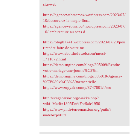
site-web
https://agencewebmaroc4.wordpress.com/2023/07/
10/decouvrez-la-magie-flor...
https://agencewebmaroc4.wordpress.com/2023/07/
10/larchitecture-au-sens-d...
https://blog07741.wordpress.com/2023/07/20/pou
r-rendre-faire-de-votre-ma...
https://www.lebottinduweb.com/merci-
1711872.html
https://demo.sngine.com/blogs/305009/Rendre-
votre-mariage-une-journe%C3%...
https://demo.sngine.com/blogs/305019/Agence-
%C3%89v%C3%A9nementielle
https://www.zupyak.com/p/3747801/t/seo
http://stagecarsoc.org/wakka.php?
wiki=Marlin1895DarkForSale1950
https://www.pnth-terreenaction.org/pnth/?
matebizpvtltd