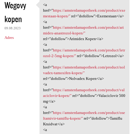
Wegovy
<a
<a href="https:/
href="
https://amsterdamapotheek.com/product/exe
kopen
mestaan-kopen/"
rel="dofollow">Exemestaan</a>
<a
href="
https://amsterdamapotheek.com/product/ari
09.08.2023
midex-anastrozol-kopen/"
Adres
rel="dofollow">Arimidex Kopen</a>
<a
href="
https://amsterdamapotheek.com/product/letr
ozol-2-5mg-kopen/"
rel="dofollow">Letrozol</a>
<a
href="
https://amsterdamapotheek.com/product/nol
vadex-tamoxifen-kopen/"
rel="dofollow">Nolvadex Kopen</a>
<a
href="
https://amsterdamapotheek.com/product/val
aciclovir-kopen/"
rel="dofollow">Valaciclovir 500
mg</a>
<a
href="
https://amsterdamapotheek.com/product/ose
ltamivir-tamiflu-kopen/"
rel="dofollow">Tamiflu
Kruidvat</a>
<a