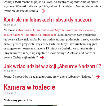
wolnej chwili można tu pójść na kawę, do słynnych ogrodów lub obejrzeć
wystawę. Wszystko dla wszystkich, od ręki i na miejscu. No tak, ale najpierw
trzeba się dostać do środka.
Kontrole na lotniskach i absurdy nadzoru
01.09.2015
Na łamach
Dziennika Opinii, Katarzyna Szymielewicz przedstawia swój
absurd nadzoru – kontrole na lotniskach
: „Dokładnie ten sam przedmiot –
ładowarka, kawałek kabla, but na podwyższonej podeszwie, pasek, kawałek
metalu gdzieś przy ciele, czy coś w kształcie tuby – raz uruchamia sygnał
ostrzegawczy i oznacza stracone 15 minut na dodatkowe sprawdzenie, a
innym razem okazuje się zupełnie niewidzialny”. A jaki absurd nadzoru
uwiera Ciebie najbardziej?
Jak wziąć udział w akcji „Absurdy Nadzoru"?
25.08.2015
Poznaj 5 sposobów na zaangażowanie się w akcję „Absurdy Nadzoru".
Kamera w toalecie
10.09.2015
Nadesłany przez:
F.Sz