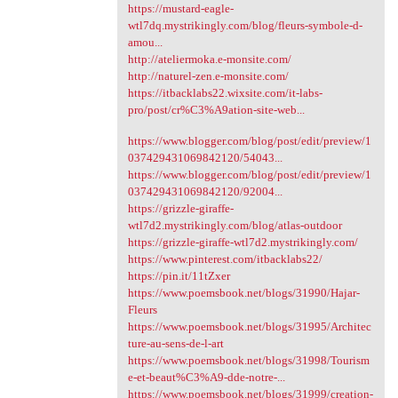
https://mustard-eagle-
wtl7dq.mystrikingly.com/blog/fleurs-symbole-d-
amou...
http://ateliermoka.e-monsite.com/
http://naturel-zen.e-monsite.com/
https://itbacklabs22.wixsite.com/it-labs-
pro/post/cr%C3%A9ation-site-web...
https://www.blogger.com/blog/post/edit/preview/1
037429431069842120/54043...
https://www.blogger.com/blog/post/edit/preview/1
037429431069842120/92004...
https://grizzle-giraffe-
wtl7d2.mystrikingly.com/blog/atlas-outdoor
https://grizzle-giraffe-wtl7d2.mystrikingly.com/
https://www.pinterest.com/itbacklabs22/
https://pin.it/11tZxer
https://www.poemsbook.net/blogs/31990/Hajar-
Fleurs
https://www.poemsbook.net/blogs/31995/Architec
ture-au-sens-de-l-art
https://www.poemsbook.net/blogs/31998/Tourism
e-et-beaut%C3%A9-dde-notre-...
https://www.poemsbook.net/blogs/31999/creation-