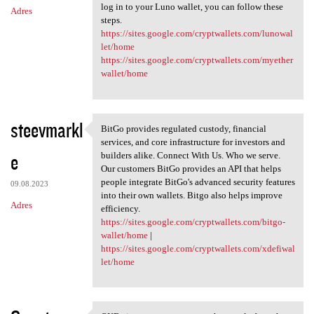
log in to your Luno wallet, you can follow these
Adres
steps.
https://sites.google.com/cryptwallets.com/lunowal
let/home
https://sites.google.com/cryptwallets.com/myether
wallet/home
steevmarkl
BitGo provides regulated custody, financial
BitGo provides regulated
services, and core infrastructure for investors and
e
builders alike. Connect With Us. Who we serve.
Our customers BitGo provides an API that helps
people integrate BitGo's advanced security features
09.08.2023
into their own wallets. Bitgo also helps improve
Adres
efficiency.
https://sites.google.com/cryptwallets.com/bitgo-
wallet/home
|
https://sites.google.com/cryptwallets.com/xdefiwal
let/home