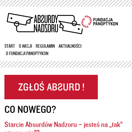
Przejdź
do
treści
START
O AKCJI
REGULAMIN
AKTUALNOŚCI
O FUNDACJI PANOPTYKON
CO NOWEGO?
Starcie Absurdów Nadzoru – jesteś na „tak”