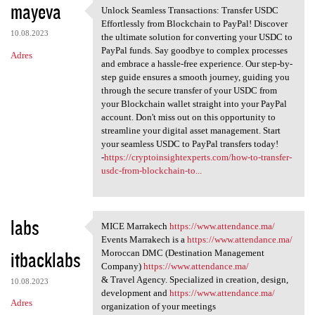
mayeva
Unlock Seamless Transactions: Transfer USDC
Unlock Seamless Transactions:
Effortlessly from Blockchain to PayPal! Discover
10.08.2023
the ultimate solution for converting your USDC to
PayPal funds. Say goodbye to complex processes
Adres
and embrace a hassle-free experience. Our step-by-
step guide ensures a smooth journey, guiding you
through the secure transfer of your USDC from
your Blockchain wallet straight into your PayPal
account. Don't miss out on this opportunity to
streamline your digital asset management. Start
your seamless USDC to PayPal transfers today!
-
https://cryptoinsightexperts.com/how-to-transfer-
usdc-from-blockchain-to...
labs
MICE Marrakech
https://www.attendance.ma/
MICE Marrakech https://www
Events Marrakech is a
https://www.attendance.ma/
itbacklabs
Moroccan DMC (Destination Management
Company)
https://www.attendance.ma/
& Travel Agency. Specialized in creation, design,
10.08.2023
development and
https://www.attendance.ma/
Adres
organization of your meetings