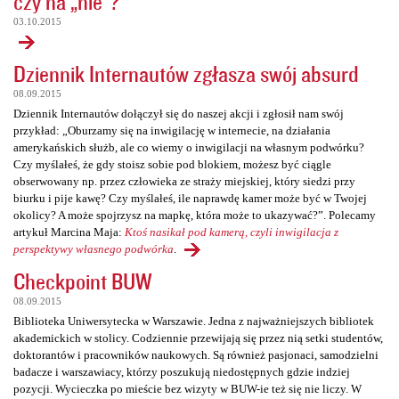
czy na „nie”?
03.10.2015
Dziennik Internautów zgłasza swój absurd
08.09.2015
Dziennik Internautów dołączył się do naszej akcji i zgłosił nam swój
przykład: „Oburzamy się na inwigilację w internecie, na działania
amerykańskich służb, ale co wiemy o inwigilacji na własnym podwórku?
Czy myślałeś, że gdy stoisz sobie pod blokiem, możesz być ciągle
obserwowany np. przez człowieka ze straży miejskiej, który siedzi przy
biurku i pije kawę? Czy myślałeś, ile naprawdę kamer może być w Twojej
okolicy? A może spojrzysz na mapkę, która może to ukazywać?”. Polecamy
artykuł Marcina Maja:
Ktoś nasikał pod kamerą, czyli inwigilacja z
perspektywy własnego podwórka
.
Checkpoint BUW
08.09.2015
Biblioteka Uniwersytecka w Warszawie. Jedna z najważniejszych bibliotek
akademickich w stolicy. Codziennie przewijają się przez nią setki studentów,
doktorantów i pracowników naukowych. Są również pasjonaci, samodzielni
badacze i warszawiacy, którzy poszukują niedostępnych gdzie indziej
pozycji. Wycieczka po mieście bez wizyty w BUW-ie też się nie liczy. W