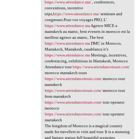
https://www.attendance.ma/
, conferences,
conventions, incentive
trips,
https://www.attendance.ma/
seminars and
congresses.Pour vos voyages PRO, L’
https://www.attendance.ma
Agence MICE a
marrakech au maroc, best evenets in morocco est la
meilleur agence au maroc, The best
https://www.attendance.ma
DMC in Morocco,
Marrakech, Marrakesh, casablanca it’s
https://www.attendance.ma
Meetings, incentives,
conferencing, exhibitions in Marrakesh, Morocco
Attendance tour
https://www.attendancetours.com/
morocco marrakech tours
https://www.attendancetours.com/
morocco tour
marrakech
https://www.attendancetours.com/
morocco tour
from marrakech
https://www.attendancetours.com/
tour operator
morocco
https://www.attendancetours.com/
tour operator
marrakech
The kingdom of Morocco is a magical country
made for travellers to visit and tour. It is a stunning
and fantasy region full beautiful sceneries,