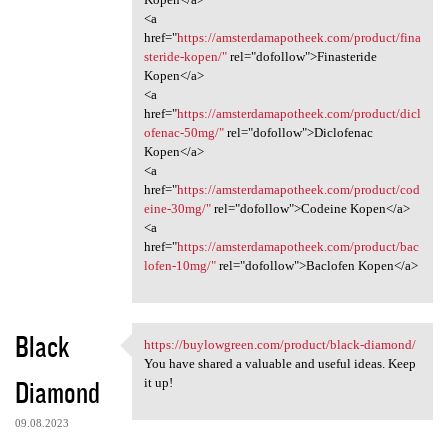
<a
href="
https://amsterdamapotheek.com/product/fina
steride-kopen/"
rel="dofollow">Finasteride
Kopen</a>
<a
href="
https://amsterdamapotheek.com/product/dicl
ofenac-50mg/"
rel="dofollow">Diclofenac
Kopen</a>
<a
href="
https://amsterdamapotheek.com/product/cod
eine-30mg/"
rel="dofollow">Codeine Kopen</a>
<a
href="
https://amsterdamapotheek.com/product/bac
lofen-10mg/"
rel="dofollow">Baclofen Kopen</a>
Black
https://buylowgreen.com/product/black-diamond/
https://buylowgreen.com
You have shared a valuable and useful ideas. Keep
Diamond
it up!
09.08.2023