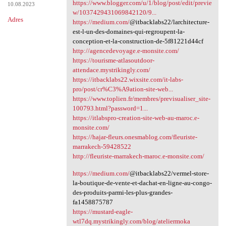
https://www.blogger.com/u/1/blog/post/edit/previe
10.08.2023
w/1037429431069842120/9...
Adres
https://medium.com/
@itbacklabs22/larchitecture-
est-l-un-des-domaines-qui-regroupent-la-
conception-et-la-construction-de-5f81221d44cf
http://agencedevoyage.e-monsite.com/
https://tourisme-atlasoutdoor-
attendace.mystrikingly.com/
https://itbacklabs22.wixsite.com/it-labs-
pro/post/cr%C3%A9ation-site-web...
https://www.toplien.fr/membres/previsualiser_site-
100793.html?password=1...
https://itlabspro-creation-site-web-au-maroc.e-
monsite.com/
https://hajar-fleurs.onesmablog.com/fleuriste-
marrakech-59428522
http://fleuriste-marrakech-maroc.e-monsite.com/
https://medium.com/
@itbacklabs22/vermel-store-
la-boutique-de-vente-et-dachat-en-ligne-au-congo-
des-produits-parmi-les-plus-grandes-
fa1458875787
https://mustard-eagle-
wtl7dq.mystrikingly.com/blog/ateliermoka