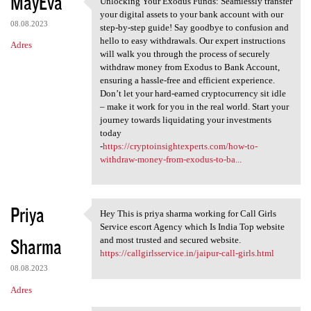
MayEva
Unlocking Your Exodus Funds: Seamlessly transfer
Unlocking Your Exodus Funds:
o
your digital assets to your bank account with our
08.08.2023
m
step-by-step guide! Say goodbye to confusion and
hello to easy withdrawals. Our expert instructions
Adres
e
will walk you through the process of securely
n
withdraw money from Exodus to Bank Account,
ensuring a hassle-free and efficient experience.
t
Don’t let your hard-earned cryptocurrency sit idle
a
– make it work for you in the real world. Start your
journey towards liquidating your investments
r
today
z
-
https://cryptoinsightexperts.com/how-to-
withdraw-money-from-exodus-to-ba...
e
Priya
Hey This is priya sharma working for Call Girls
Hey This is priya sharma
Service escort Agency which Is India Top website
Sharma
and most trusted and secured website.
https://callgirlsservice.in/jaipur-call-girls.html
08.08.2023
Adres