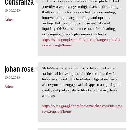
Constanza
OKEx is a cryptocurrency exchange platform that
OKEx is a cryptocurrency
provides a wide range of digital assets for trading.
10.08.2023
It offers various features including spot trading,
futures trading, margin trading, and options
Adres
trading. With a strong focus on security and
liquidity, OKEx has become one of the leading
exchanges in the cryptocurrency industry.
https://sites.google.com/cryptoexchangeu.com/ok
ex-exchange/home
johan rose
MetaMask Extension bridges the gap between
MetaMask Extension bridges
traditional browsing and the decentralized web.
10.08.2023
Immerse yourself in a borderless digital universe
where you can engage with dApps, manage digital
Adres
assets, and participate in blockchain ecosystems
with ease.
https://sites.google.com/metamasclog.com/metama
sk-extension/home