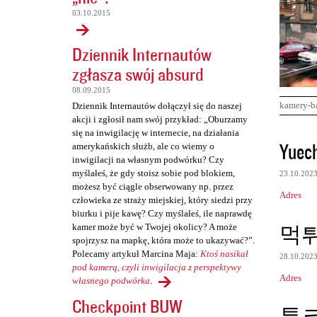
03.10.2015
Dziennik Internautów
zgłasza swój absurd
08.09.2015
kamery-b
Dziennik Internautów dołączył się do naszej
akcji i zgłosił nam swój przykład: „Oburzamy
się na inwigilację w internecie, na działania
K
Yuec
amerykańskich służb, ale co wiemy o
o
inwigilacji na własnym podwórku? Czy
myślałeś, że gdy stoisz sobie pod blokiem,
23.10.202
m
możesz być ciągle obserwowany np. przez
Adres
e
człowieka ze straży miejskiej, który siedzi przy
biurku i pije kawę? Czy myślałeś, ile naprawdę
n
먹
kamer może być w Twojej okolicy? A może
t
spojrzysz na mapkę, która może to ukazywać?”.
Polecamy artykuł Marcina Maja:
Ktoś nasikał
a
28.10.202
pod kamerą, czyli inwigilacja z perspektywy
r
Adres
własnego podwórka
.
z
Checkpoint BUW
툰