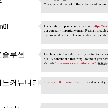
https://툰코주소.net/ I think
You give readers a lot to think about and I apprec
3
n01
It absolutely depends on their choice.
https://ww
It absolutely depends on
our company impartial woman, Russian, models a
3
experienced in that fields and additionally unders
토솔루션
I am happy to find this post very useful for me, as
I am happy to find this post
quality content and this thing I found in you pos
3
<a href="
https://www.smjsolution.com/">
토토솔루
지노커뮤니티
https://hoteltoto.com/
I have browsed most of your
https://hoteltoto.com/ I have
3