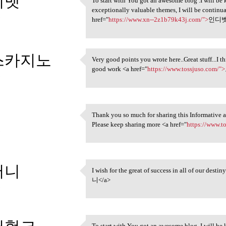
디벳
To start with You got an awesome blog .I will be
To start with You got an
exceptionally valuable themes, I will be contin
3
href="
https://www.xn--2z1b79k43j.com/">
인디벳
스카지노
Very good points you wrote here..Great stuff...I 
Very good points you wrote
good work <a href="
https://www.tossjuso.com/">
3
Thank you so much for sharing this Informative art
Thank you so much for sharing
Please keep sharing more <a href="
https://www.t
3
머니
I wish for the great of success in all of our desti
I wish for the great of
니</a>
3
To start with You got an awesome blog .I will be