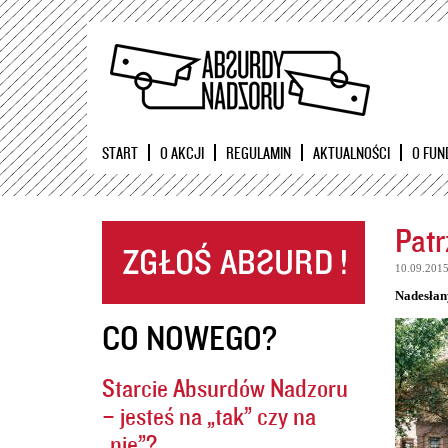
START
O AKCJI
REGULAMIN
AKTUALNOŚCI
O FUN
Patr
10.09.201
Nadesłan
CO NOWEGO?
Starcie Absurdów Nadzoru
– jesteś na „tak” czy na
„nie”?