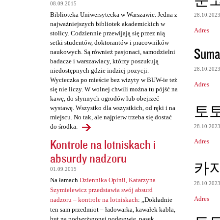
e
08.09.2015
Biblioteka Uniwersytecka w Warszawie. Jedna z
28.10.202
najważniejszych bibliotek akademickich w
Adres
stolicy. Codziennie przewijają się przez nią
setki studentów, doktorantów i pracowników
Suma
naukowych. Są również pasjonaci, samodzielni
badacze i warszawiacy, którzy poszukują
28.10.202
niedostępnych gdzie indziej pozycji.
Wycieczka po mieście bez wizyty w BUW-ie też
Adres
się nie liczy. W wolnej chwili można tu pójść na
kawę, do słynnych ogrodów lub obejrzeć
토
wystawę. Wszystko dla wszystkich, od ręki i na
miejscu. No tak, ale najpierw trzeba się dostać
do środka.
28.10.202
Kontrole na lotniskach i
Adres
absurdy nadzoru
카
01.09.2015
Na łamach
Dziennika Opinii, Katarzyna
28.10.202
Szymielewicz przedstawia swój absurd
Adres
nadzoru – kontrole na lotniskach
: „Dokładnie
ten sam przedmiot – ładowarka, kawałek kabla,
but na podwyższonej podeszwie, pasek,