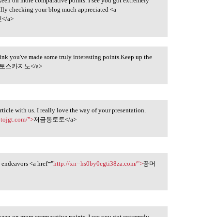
 keen on more comparative points. I see you got extremely
ually checking your blog much appreciated <a
</a>
think you've made some truly interesting points.Keep up the
토스카지노</a>
icle with us. I really love the way of your presentation.
otojgt.com/">
저금통토토</a>
ny endeavors <a href="
http://xn--hs0by0egti38za.com/">
꽁머
 keen on more comparative points. I see you got extremely