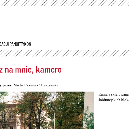
Przejdź
do
treści
DACJI PANOPTYKON
z na mnie, kamero
5
y przez:
Michał "czesiek" Czyżewski
Kamera skierowana 
śródmiejskich blok