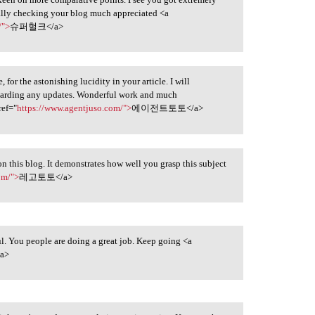
ually checking your blog much appreciated <a
/">
슈퍼헐크</a>
for the astonishing lucidity in your article. I will
egarding any updates. Wonderful work and much
ref="
https://www.agentjuso.com/">
에이전트토토</a>
n this blog. It demonstrates how well you grasp this subject
om/">
레고토토</a>
ul. You people are doing a great job. Keep going <a
a>