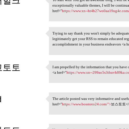
퍼헐크
To start with You got an
exceptionally valuable themes, I will be contin
3
href="
https://www.xn--ht4b27wo0aa19ug4e.com
Trying to say thank you won't simply be adequate, 
Trying to say thank you won't
legitimately get your RSS to remain educated r
3
accomplishment in your business endeavors <a h
고토토
I am propelled by the information that you have o
I am propelled by the
<a href="
https://www.xn--299ao5s3thuvh89ka.c
3
d
The article posted was very informative and usef
The article posted was very
href="
https://www.bosstoto24.com/">
보스토토</
3