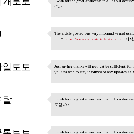
지개토토
I wish for the great of success in all of our desti
I wish for the great of
</a>
3
d
The article posted was very informative and usef
The article posted was very
href="
https://www.xn--vv4b49fzuka.com/">
시작토
3
마일토토
Just saying thanks will not just be sufficient, for 
Just saying thanks will not
your rss feed to stay informed of any updates <a 
3
포탈
I wish for the great of success in all of our desti
I wish for the great of
포탈</a>
3
금통토토
I wish for the great of success in all of our desti