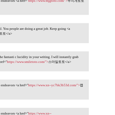
ny endeavors <a href="
https://www.mjgtoto.com/">
무지개토토
ul. You people are doing a great job. Keep going <a
토</a>
the fantasti c lucidity in your writing. I will instantly grab
href="
https://www.smiletoto.com/">
스마일토토</a>
ny endeavors <a href="
https://www.xn--yc7bk3b53d.com/">
캡
ny endeavors <a href="
https://www.xn--