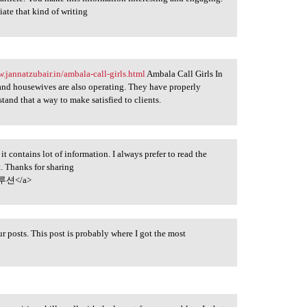
iate that kind of writing
w.jannatzubair.in/ambala-call-girls.html
Ambala Call Girls In
nd housewives are also operating. They have properly
tand that a way to make satisfied to clients.
 it contains lot of information. I always prefer to read the
t. Thanks for sharing
션</a>
 posts. This post is probably where I got the most