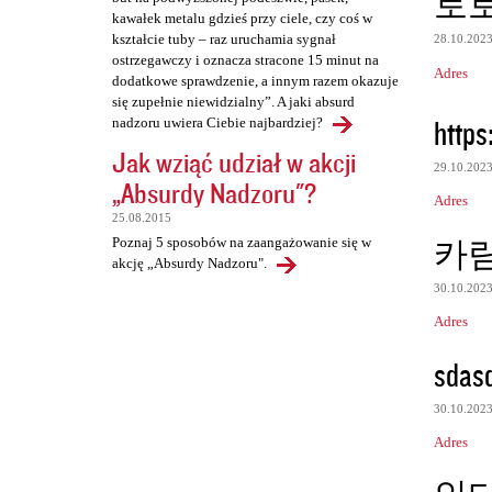
토
kawałek metalu gdzieś przy ciele, czy coś w
kształcie tuby – raz uruchamia sygnał
28.10.202
ostrzegawczy i oznacza stracone 15 minut na
Adres
dodatkowe sprawdzenie, a innym razem okazuje
się zupełnie niewidzialny”. A jaki absurd
https
nadzoru uwiera Ciebie najbardziej?
Jak wziąć udział w akcji
29.10.202
„Absurdy Nadzoru"?
Adres
25.08.2015
카
Poznaj 5 sposobów na zaangażowanie się w
akcję „Absurdy Nadzoru".
30.10.202
Adres
sdas
30.10.202
Adres