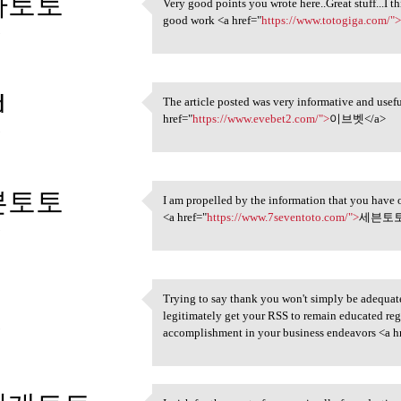
가토토
Very good points you wrote here..Great stuff...I 
Very good points you wrote
good work <a href="
https://www.totogiga.com/"
3
d
The article posted was very informative and usef
The article posted was very
href="
https://www.evebet2.com/">
이브벳</a>
3
븐토토
I am propelled by the information that you have o
I am propelled by the
<a href="
https://www.7seventoto.com/">
세븐토토
3
Trying to say thank you won't simply be adequate, 
Trying to say thank you won't
legitimately get your RSS to remain educated r
3
accomplishment in your business endeavors <a h