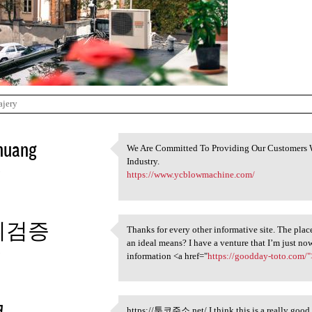
ajery
huang
We Are Committed To Providing Our Customers W
We Are Committed To Providing
Industry.
3
https://www.ycblowmachine.com/
튀검증
Thanks for every other informative site. The place
Thanks for every other
an ideal means? I have a venture that I’m just no
3
information <a href="
https://goodday-toto.com/"
코
https://툰코주소.net/ I think this is a really good 