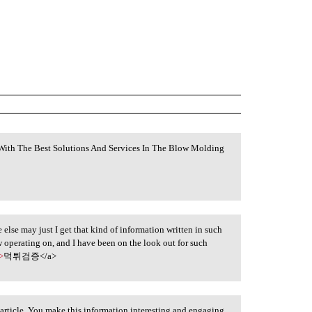
ith The Best Solutions And Services In The Blow Molding
 else may just I get that kind of information written in such
w operating on, and I have been on the look out for such
>
먹튀검증</a>
article. You make this information interesting and engaging.