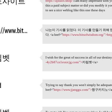
토사이트
https://ajslaos.shop/
I am really impressed with yo
https://ajslaos.shop/ I am
this a paid subject matter or did you modify it yo
3
to see a nice weblog like this one these days
://www.bit...
나는이 기사를 읽었다. 이 기사를 만들기 위해 
나는이 기사를 읽었다. 이 기사
다. <a href="
https://www.bitsofwisdom.org/">htt
3
림벳
I wish for the great of success in all of our desti
I wish for the great of
-4y2b87cn1esxrcjg.com/">
카림벳</a>
3
d
Trying to say thank you won't simply be adequate,
Trying to say thank you won't
href="
https://www.jjanggu.com/">
짱구카지노</a
3