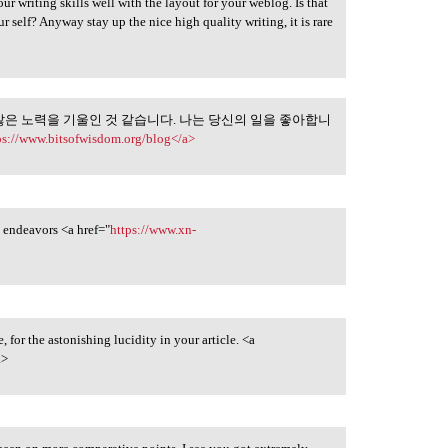
ur writing skills well with the layout for your weblog. Is that
ur self? Anyway stay up the nice high quality writing, it is rare
많은 노력을 기울인 것 같습니다. 나는 당신의 일을 좋아합니
를 만들기 위해 많은
ps://www.bitsofwisdom.org/blog</a>
ny endeavors <a href="
https://www.xn-
 for the astonishing lucidity in your article. <a
>