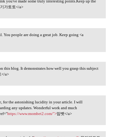
think you've made some truly interesting points.Keep up the
>
기가토토</a>
ul. You people are doing a great job. Keep going <a
n this blog. It demonstrates how well you grasp this subject
</a>
for the astonishing lucidity in your article. I will
egarding any updates. Wonderful work and much
ref="
https://www.mombet2.com/">
맘벳</a>