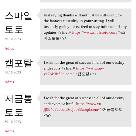
스마일
Just saying thanks will not just be sufficient, for
Just saying thanks will not
the fantasti c lucidity in your writing. I will
토토
instantly grab your rss feed to stay informed of any
updates <a href="
https://www.smiletoto.com/">
스
마일토토</a>
30.10.2023
Adres
캡포탈
I wish for the great of success in all of our destiny
I wish for the great of
endeavors <a href="
https://www.xn--
30.10.2023
yc7bk3b53d.com/">
캡포탈</a>
Adres
저금통
I wish for the great of success in all of our destiny
I wish for the great of
endeavors <a href="
https://www.xn--
토토
jj0b407a9oan0scjb083aoqd.com/">
저금통토토
</a>
30.10.2023
Adres