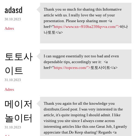
adasd
Thank you so much for sharing this Informative
Thank you so much for sharing
article with us. I really love the way of your
30.10.2023
presentation. Please keep sharing more <a
href="
https://www.xn--910ba239fqvva.com/">
바나
Adres
나토토</a>
토토사
I can suggest essentially not too bad and even
I can suggest essentially not
dependable tips, accordingly see it: <a
이트
href="
https://topcess.com/">
토토사이트</a>
31.10.2023
Adres
메이저
Thank you again for all the knowledge you
Thank you again for all the
distribute,Good post. I was very interested in the
놀이터
article, it's quite inspiring I should admit. I like
visiting you site since I always come across
interesting articles like this one.Great Job, I greatly
31.10.2023
appreciate that.Do Keep sharing! Regards <a