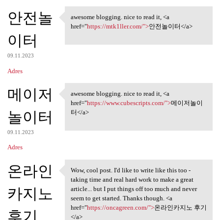
안전놀
awesome blogging. nice to read it, <a
awesome blogging. nice to
href="
https://mtk1ller.com/">
안전놀이터</a>
이터
09.11.2023
Adres
메이저
awesome blogging. nice to read it, <a
awesome blogging. nice to
href="
https://www.cubescripts.com/">
메이저놀이
놀이터
터</a>
09.11.2023
Adres
온라인
Wow, cool post. I'd like to write like this too -
Wow, cool post. I'd like to
taking time and real hard work to make a great
카지노
article... but I put things off too much and never
seem to get started. Thanks though. <a
href="
https://oncagreen.com/">
온라인카지노 후기
후기
</a>