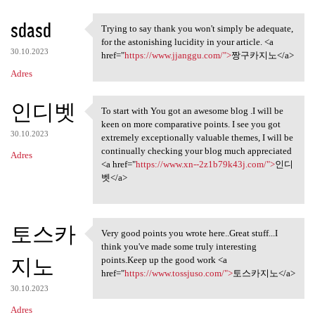
sdasd
Trying to say thank you won't simply be adequate,
Trying to say thank you won't
for the astonishing lucidity in your article. <a
30.10.2023
href="
https://www.jjanggu.com/">
짱구카지노</a>
Adres
인디벳
To start with You got an awesome blog .I will be
To start with You got an
keen on more comparative points. I see you got
30.10.2023
extremely exceptionally valuable themes, I will be
continually checking your blog much appreciated
Adres
<a href="
https://www.xn--2z1b79k43j.com/">
인디
벳</a>
토스카
Very good points you wrote here..Great stuff...I
Very good points you wrote
think you've made some truly interesting
지노
points.Keep up the good work <a
href="
https://www.tossjuso.com/">
토스카지노</a>
30.10.2023
Adres