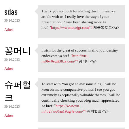
sdas
Thank you so much for sharing this Informative
Thank you so much for sharing
article with us. I really love the way of your
30.10.2023
presentation. Please keep sharing more <a
href="
https://www.totojgt.com/">
저금통토토</a>
Adres
꽁머니
I wish for the great of success in all of our destiny
I wish for the great of
endeavors <a href="
http://xn--
30.10.2023
hs0by0egti38za.com/">
꽁머니</a>
Adres
슈퍼헐
To start with You got an awesome blog .I will be
To start with You got an
keen on more comparative points. I see you got
크
extremely exceptionally valuable themes, I will be
continually checking your blog much appreciated
<a href="
https://www.xn--
30.10.2023
ht4b27wo0aa19ug4e.com/">
슈퍼헐크</a>
Adres