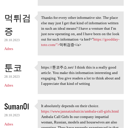
e
n
t
먹튀검
Thanks for every other informative site. The place
Thanks for every other
a
else may just I get that kind of information written
증
in such an ideal means? I have a venture that I’m
r
just now operating on, and I have been on the look
z
out for such information <a href="
https://goodday-
28.10.2023
toto.com/">
먹튀검증</a>
e
Adres
툰코
https://툰코주소.net/ I think this is a really good
https://툰코주소.net/ I think
article. You make this information interesting and
28.10.2023
engaging. You give readers a lot to think about and
I appreciate that kind of writing
Adres
Suman01
It absolutely depends on their choice.
It absolutely depends on
https://www.jannatzubair.in/ambala-call-girls.html
28.10.2023
Ambala Call Girls In our company impartial
woman, Russian, models and housewives are also
Adres
operating. They have properly experienced in that