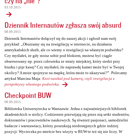
czy na „nie”?
03.10.2015
Dziennik Internautów zgłasza swój absurd
08.09.2015
Dziennik Internautów dołączył się do naszej akcji i zgłosił nam swój
przykład: „Oburzamy się na inwigilację w internecie, na działania
amerykańskich służb, ale co wiemy o inwigilacji na własnym podwórku?
Czy myślałeś, że gdy stoisz sobie pod blokiem, możesz być ciągle
obserwowany np. przez człowieka ze straży miejskiej, który siedzi przy
biurku i pije kawę? Czy myślałeś, ile naprawdę kamer może być w Twojej
okolicy? A może spojrzysz na mapkę, która może to ukazywać?”. Polecamy
artykuł Marcina Maja:
Ktoś nasikał pod kamerą, czyli inwigilacja z
perspektywy własnego podwórka
.
Checkpoint BUW
08.09.2015
Biblioteka Uniwersytecka w Warszawie. Jedna z najważniejszych bibliotek
akademickich w stolicy. Codziennie przewijają się przez nią setki studentów,
doktorantów i pracowników naukowych. Są również pasjonaci, samodzielni
badacze i warszawiacy, którzy poszukują niedostępnych gdzie indziej
pozycji. Wycieczka po mieście bez wizyty w BUW-ie też się nie liczy. W