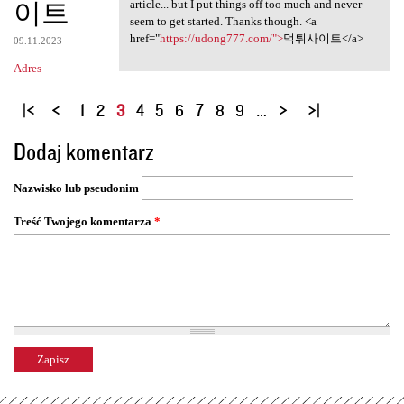
이트
article... but I put things off too much and never
seem to get started. Thanks though. <a
href="
https://udong777.com/">
먹튀사이트</a>
09.11.2023
Adres
S
1
2
3
4
5
6
7
8
9
…
t
Dodaj komentarz
r
o
Nazwisko lub pseudonim
n
y
Treść Twojego komentarza
*