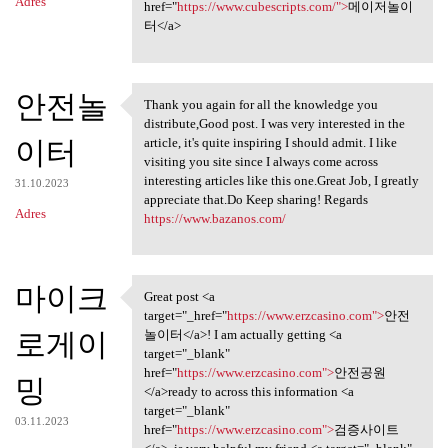
Adres
href="
https://www.cubescripts.com/">
메이저놀이
터</a>
안전놀
Thank you again for all the knowledge you
Thank you again for all the
distribute,Good post. I was very interested in the
이터
article, it's quite inspiring I should admit. I like
visiting you site since I always come across
interesting articles like this one.Great Job, I greatly
31.10.2023
appreciate that.Do Keep sharing! Regards
Adres
https://www.bazanos.com/
마이크
Great post <a
Great post <a target="_href=
target="_href="
https://www.erzcasino.com">
안전
로게이
놀이터</a>! I am actually getting <a
target="_blank"
href="
https://www.erzcasino.com">
안전공원
밍
</a>ready to across this information <a
target="_blank"
03.11.2023
href="
https://www.erzcasino.com">
검증사이트