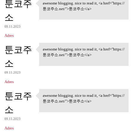
툰코주
awesome blogging. nice to read it, <a href="https://
awesome blogging. nice to
툰코주소.net/">툰코주소</a>
소
09.11.2023
Adres
툰코주
awesome blogging. nice to read it, <a href="https://
awesome blogging. nice to
툰코주소.net/">툰코주소</a>
소
09.11.2023
Adres
툰코주
awesome blogging. nice to read it, <a href="https://
awesome blogging. nice to
툰코주소.net/">툰코주소</a>
소
09.11.2023
Adres