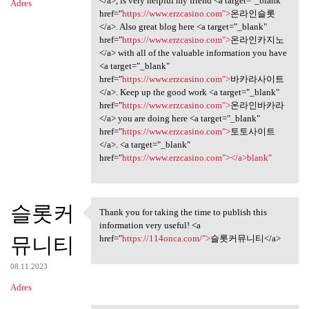
</a>, is very helpful my friend <a target="_blank"
Adres
href="
https://www.erzcasino.com">
온라인슬롯
</a>. Also great blog here <a target="_blank"
href="
https://www.erzcasino.com">
온라인카지노
</a> with all of the valuable information you have
<a target="_blank"
href="
https://www.erzcasino.com">
바카라사이트
</a>. Keep up the good work <a target="_blank"
href="
https://www.erzcasino.com">
온라인바카라
</a> you are doing here <a target="_blank"
href="
https://www.erzcasino.com">
토토사이트
</a>. <a target="_blank"
href="
https://www.erzcasino.com"></a>blank"
슬롯커
Thank you for taking the time to publish this
Thank you for taking the time
information very useful! <a
뮤니티
href="
https://114onca.com/">
슬롯커뮤니티</a>
08.11.2023
Adres