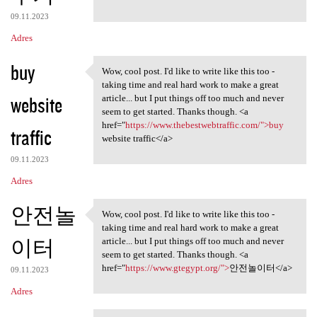
09.11.2023
Adres
buy
Wow, cool post. I'd like to write like this too -
Wow, cool post. I'd like to
taking time and real hard work to make a great
website
article... but I put things off too much and never
seem to get started. Thanks though. <a
href="
https://www.thebestwebtraffic.com/">buy
traffic
website traffic</a>
09.11.2023
Adres
안전놀
Wow, cool post. I'd like to write like this too -
Wow, cool post. I'd like to
taking time and real hard work to make a great
이터
article... but I put things off too much and never
seem to get started. Thanks though. <a
href="
https://www.gtegypt.org/">
안전놀이터</a>
09.11.2023
Adres