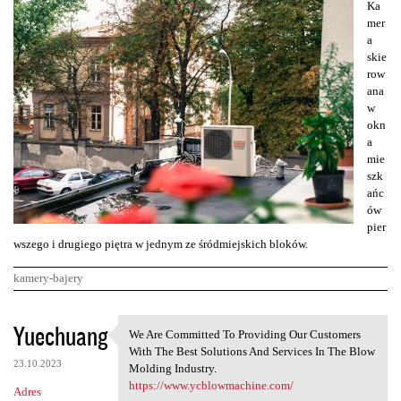
Ka
mer
a
skie
row
ana
w
okn
a
mie
szk
ańc
ów
pier
wszego i drugiego piętra w jednym ze śródmiejskich bloków.
kamery-bajery
K
Yuechuang
We Are Committed To Providing Our Customers
We Are Committed To Providing
o
With The Best Solutions And Services In The Blow
23.10.2023
m
Molding Industry.
https://www.ycblowmachine.com/
Adres