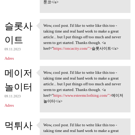
툰코</a>
슬롯사
Wow, cool post. I'd like to write like this too -
Wow, cool post. I'd like to
taking time and real hard work to make a great
이트
article... but I put things off too much and never
seem to get started. Thanks though. <a
href="
https://oncacity.com/">
슬롯사이트</a>
09.11.2023
Adres
메이저
Wow, cool post. I'd like to write like this too -
Wow, cool post. I'd like to
taking time and real hard work to make a great
놀이터
article... but I put things off too much and never
seem to get started. Thanks though. <a
href="
https://www.esteemclothing.com/">
메이저
09.11.2023
놀이터</a>
Adres
먹튀사
Wow, cool post. I'd like to write like this too -
Wow, cool post. I'd like to
taking time and real hard work to make a great