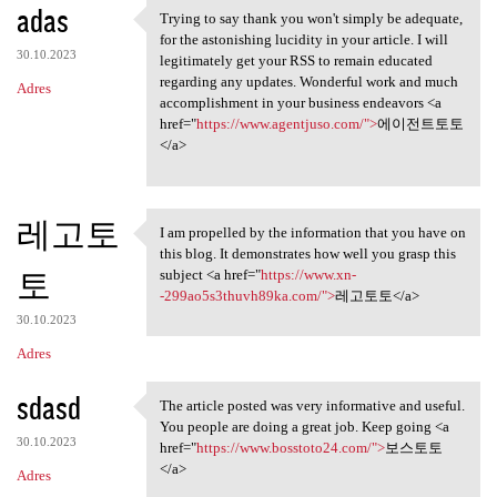
adas
Trying to say thank you won't simply be adequate,
Trying to say thank you won't
for the astonishing lucidity in your article. I will
30.10.2023
legitimately get your RSS to remain educated
regarding any updates. Wonderful work and much
Adres
accomplishment in your business endeavors <a
href="
https://www.agentjuso.com/">
에이전트토토
</a>
레고토
I am propelled by the information that you have on
I am propelled by the
this blog. It demonstrates how well you grasp this
토
subject <a href="
https://www.xn-
-299ao5s3thuvh89ka.com/">
레고토토</a>
30.10.2023
Adres
sdasd
The article posted was very informative and useful.
The article posted was very
You people are doing a great job. Keep going <a
30.10.2023
href="
https://www.bosstoto24.com/">
보스토토
</a>
Adres