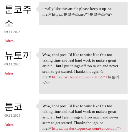
툰코주
i really like this article please keep it up. <a
i really like this article
href="https://툰코주소.net/">툰코주소</a>
소
09.11.2023
Adres
뉴토끼
Wow, cool post. I'd like to write like this too -
Wow, cool post. I'd like to
taking time and real hard work to make a great
09.11.2023
article... but I put things off too much and never
seem to get started. Thanks though. <a
Adres
href="
https://twitter.com/tunco781127">
뉴토끼
</a>
툰코
Wow, cool post. I'd like to write like this too -
Wow, cool post. I'd like to
taking time and real hard work to make a great
09.11.2023
article... but I put things off too much and never
seem to get started. Thanks though. <a
Adres
href="
https://my.desktopnexus.com/tuncotoon/">