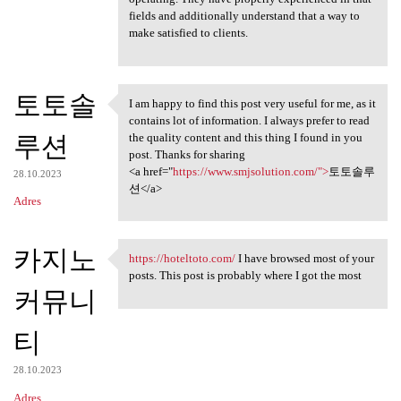
fields and additionally understand that a way to
make satisfied to clients.
토토솔
I am happy to find this post very useful for me, as it
I am happy to find this post
contains lot of information. I always prefer to read
루션
the quality content and this thing I found in you
post. Thanks for sharing
<a href="
https://www.smjsolution.com/">
토토솔루
28.10.2023
션</a>
Adres
카지노
https://hoteltoto.com/
I have browsed most of your
https://hoteltoto.com/ I have
posts. This post is probably where I got the most
커뮤니
티
28.10.2023
Adres