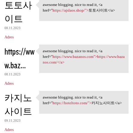
토토사
awesome blogging. nice to read it, <a
awesome blogging. nice to
href="
https://ajslaos.shop/">
토토사이트</a>
이트
08.11.2023
Adres
https://ww
awesome blogging. nice to read it, <a
awesome blogging. nice to
href="
https://www.bazanos.com">https://www.baza
w.baz...
nos.com/</a>
08.11.2023
Adres
카지노
awesome blogging. nice to read it, <a
awesome blogging. nice to
href="
https://hoteltoto.com/">
카지노사이트</a>
사이트
09.11.2023
Adres