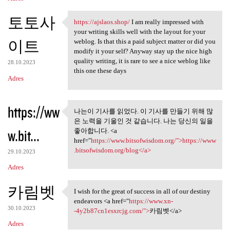
토토사
https://ajslaos.shop/
I am really impressed with
https://ajslaos.shop/ I am
your writing skills well with the layout for your
이트
weblog. Is that this a paid subject matter or did you
modify it your self? Anyway stay up the nice high
quality writing, it is rare to see a nice weblog like
28.10.2023
this one these days
Adres
https://ww
나는이 기사를 읽었다. 이 기사를 만들기 위해 많
나는이 기사를 읽었다. 이 기사를
은 노력을 기울인 것 같습니다. 나는 당신의 일을
만들기 위해 많은
w.bit...
좋아합니다. <a
href="
https://www.bitsofwisdom.org/">https://www
.bitsofwisdom.org/blog</a>
29.10.2023
Adres
카림벳
I wish for the great of success in all of our destiny
I wish for the great of
endeavors <a href="
https://www.xn-
30.10.2023
-4y2b87cn1esxrcjg.com/">
카림벳</a>
Adres