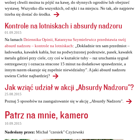
wolnej chwili można tu pójść na kawę, do słynnych ogrodów lub obejrzeć
wystawę. Wszystko dla wszystkich, od ręki i na miejscu. No tak, ale najpierw
trzeba się dostać do środka.
Kontrole na lotniskach i absurdy nadzoru
01.09.2015
Na łamach
Dziennika Opinii, Katarzyna Szymielewicz przedstawia swój
absurd nadzoru – kontrole na lotniskach
: „Dokładnie ten sam przedmiot –
ładowarka, kawałek kabla, but na podwyższonej podeszwie, pasek, kawałek
metalu gdzieś przy ciele, czy coś w kształcie tuby – raz uruchamia sygnał
ostrzegawczy i oznacza stracone 15 minut na dodatkowe sprawdzenie, a
innym razem okazuje się zupełnie niewidzialny”. A jaki absurd nadzoru
uwiera Ciebie najbardziej?
Jak wziąć udział w akcji „Absurdy Nadzoru"?
25.08.2015
Poznaj 5 sposobów na zaangażowanie się w akcję „Absurdy Nadzoru".
Patrz na mnie, kamero
10.09.2015
Nadesłany przez:
Michał "czesiek" Czyżewski