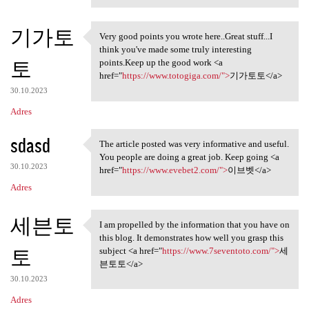
기가토
Very good points you wrote here..Great stuff...I
Very good points you wrote
think you've made some truly interesting
토
points.Keep up the good work <a
href="
https://www.totogiga.com/">
기가토토</a>
30.10.2023
Adres
sdasd
The article posted was very informative and useful.
The article posted was very
You people are doing a great job. Keep going <a
30.10.2023
href="
https://www.evebet2.com/">
이브벳</a>
Adres
세븐토
I am propelled by the information that you have on
I am propelled by the
this blog. It demonstrates how well you grasp this
토
subject <a href="
https://www.7seventoto.com/">
세
븐토토</a>
30.10.2023
Adres