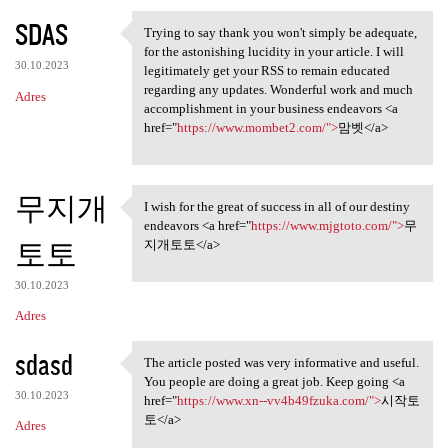
SDAS
Trying to say thank you won't simply be adequate,
Trying to say thank you won't
for the astonishing lucidity in your article. I will
30.10.2023
legitimately get your RSS to remain educated
regarding any updates. Wonderful work and much
Adres
accomplishment in your business endeavors <a
href="
https://www.mombet2.com/">
맘벳</a>
무지개
I wish for the great of success in all of our destiny
I wish for the great of
endeavors <a href="
https://www.mjgtoto.com/">
무
토토
지개토토</a>
30.10.2023
Adres
sdasd
The article posted was very informative and useful.
The article posted was very
You people are doing a great job. Keep going <a
30.10.2023
href="
https://www.xn--vv4b49fzuka.com/">
시작토
토</a>
Adres