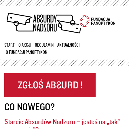
Przejdź
do
treści
START
O AKCJI
REGULAMIN
AKTUALNOŚCI
O FUNDACJI PANOPTYKON
CO NOWEGO?
Starcie Absurdów Nadzoru – jesteś na „tak”