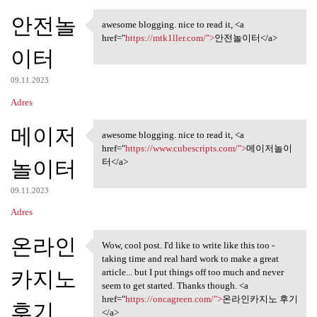
안전놀
awesome blogging. nice to read it, <a
awesome blogging. nice to
href="
https://mtk1ller.com/">
안전놀이터</a>
이터
09.11.2023
Adres
메이저
awesome blogging. nice to read it, <a
awesome blogging. nice to
href="
https://www.cubescripts.com/">
메이저놀이
놀이터
터</a>
09.11.2023
Adres
온라인
Wow, cool post. I'd like to write like this too -
Wow, cool post. I'd like to
taking time and real hard work to make a great
카지노
article... but I put things off too much and never
seem to get started. Thanks though. <a
href="
https://oncagreen.com/">
온라인카지노 후기
후기
</a>