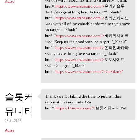
</a>, is very helpful my friend <a target="_blank"
Adres
href="
https://www.erzcasino.com">
온라인슬롯
</a>. Also great blog here <a target="_blank"
href="
https://www.erzcasino.com">
온라인카지노
</a> with all of the valuable information you have
<a target="_blank"
href="
https://www.erzcasino.com">
바카라사이트
</a>. Keep up the good work <a target="_blank"
href="
https://www.erzcasino.com">
온라인바카라
</a> you are doing here <a target="_blank"
href="
https://www.erzcasino.com">
토토사이트
</a>. <a target="_blank"
href="
https://www.erzcasino.com"></a>blank"
슬롯커
Thank you for taking the time to publish this
Thank you for taking the time
information very useful! <a
뮤니티
href="
https://114onca.com/">
슬롯커뮤니티</a>
08.11.2023
Adres