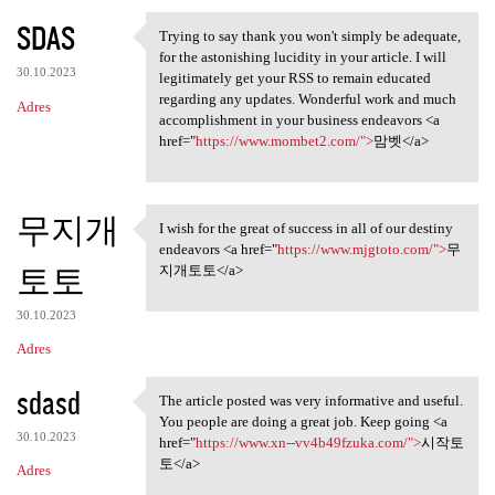
SDAS
Trying to say thank you won't simply be adequate,
Trying to say thank you won't
for the astonishing lucidity in your article. I will
30.10.2023
legitimately get your RSS to remain educated
regarding any updates. Wonderful work and much
Adres
accomplishment in your business endeavors <a
href="
https://www.mombet2.com/">
맘벳</a>
무지개
I wish for the great of success in all of our destiny
I wish for the great of
endeavors <a href="
https://www.mjgtoto.com/">
무
토토
지개토토</a>
30.10.2023
Adres
sdasd
The article posted was very informative and useful.
The article posted was very
You people are doing a great job. Keep going <a
30.10.2023
href="
https://www.xn--vv4b49fzuka.com/">
시작토
토</a>
Adres