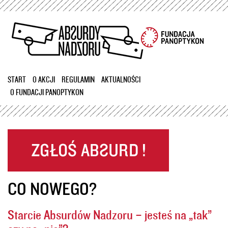
Przejdź
do
treści
START
O AKCJI
REGULAMIN
AKTUALNOŚCI
O FUNDACJI PANOPTYKON
CO NOWEGO?
Starcie Absurdów Nadzoru – jesteś na „tak”