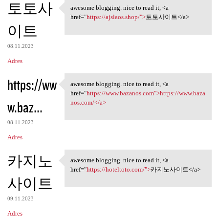
토토사
awesome blogging. nice to read it, <a
awesome blogging. nice to
href="
https://ajslaos.shop/">
토토사이트</a>
이트
08.11.2023
Adres
https://ww
awesome blogging. nice to read it, <a
awesome blogging. nice to
href="
https://www.bazanos.com">https://www.baza
w.baz...
nos.com/</a>
08.11.2023
Adres
카지노
awesome blogging. nice to read it, <a
awesome blogging. nice to
href="
https://hoteltoto.com/">
카지노사이트</a>
사이트
09.11.2023
Adres