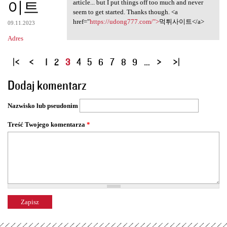
이트
article... but I put things off too much and never
seem to get started. Thanks though. <a
href="
https://udong777.com/">
먹튀사이트</a>
09.11.2023
Adres
S
1
2
3
4
5
6
7
8
9
…
t
Dodaj komentarz
r
o
Nazwisko lub pseudonim
n
y
Treść Twojego komentarza
*