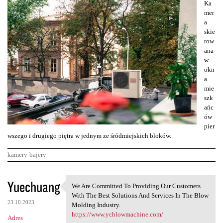
Ka
mer
a
skie
row
ana
w
okn
a
mie
szk
ańc
ów
pier
wszego i drugiego piętra w jednym ze śródmiejskich bloków.
kamery-bajery
K
Yuechuang
We Are Committed To Providing Our Customers
We Are Committed To Providing
o
With The Best Solutions And Services In The Blow
23.10.2023
m
Molding Industry.
https://www.ycblowmachine.com/
Adres