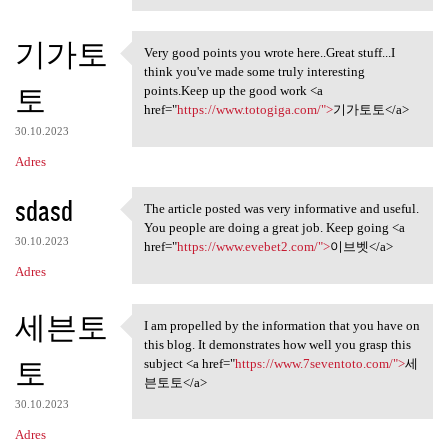
기가토
Very good points you wrote here..Great stuff...I
Very good points you wrote
think you've made some truly interesting
토
points.Keep up the good work <a
href="
https://www.totogiga.com/">
기가토토</a>
30.10.2023
Adres
sdasd
The article posted was very informative and useful.
The article posted was very
You people are doing a great job. Keep going <a
30.10.2023
href="
https://www.evebet2.com/">
이브벳</a>
Adres
세븐토
I am propelled by the information that you have on
I am propelled by the
this blog. It demonstrates how well you grasp this
토
subject <a href="
https://www.7seventoto.com/">
세
븐토토</a>
30.10.2023
Adres