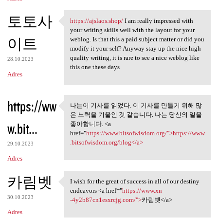
토토사
https://ajslaos.shop/
I am really impressed with
https://ajslaos.shop/ I am
your writing skills well with the layout for your
이트
weblog. Is that this a paid subject matter or did you
modify it your self? Anyway stay up the nice high
quality writing, it is rare to see a nice weblog like
28.10.2023
this one these days
Adres
https://ww
나는이 기사를 읽었다. 이 기사를 만들기 위해 많
나는이 기사를 읽었다. 이 기사를
은 노력을 기울인 것 같습니다. 나는 당신의 일을
만들기 위해 많은
w.bit...
좋아합니다. <a
href="
https://www.bitsofwisdom.org/">https://www
.bitsofwisdom.org/blog</a>
29.10.2023
Adres
카림벳
I wish for the great of success in all of our destiny
I wish for the great of
endeavors <a href="
https://www.xn-
30.10.2023
-4y2b87cn1esxrcjg.com/">
카림벳</a>
Adres