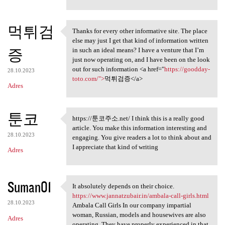
e
n
t
먹튀검
Thanks for every other informative site. The place
Thanks for every other
a
else may just I get that kind of information written
증
in such an ideal means? I have a venture that I’m
r
just now operating on, and I have been on the look
z
out for such information <a href="
https://goodday-
28.10.2023
toto.com/">
먹튀검증</a>
e
Adres
툰코
https://툰코주소.net/ I think this is a really good
https://툰코주소.net/ I think
article. You make this information interesting and
28.10.2023
engaging. You give readers a lot to think about and
I appreciate that kind of writing
Adres
Suman01
It absolutely depends on their choice.
It absolutely depends on
https://www.jannatzubair.in/ambala-call-girls.html
28.10.2023
Ambala Call Girls In our company impartial
woman, Russian, models and housewives are also
Adres
operating. They have properly experienced in that