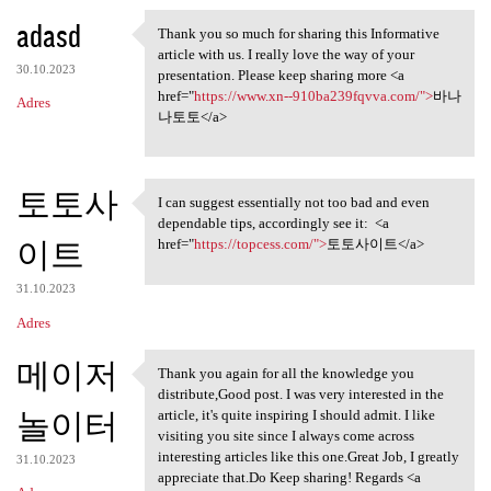
adasd
Thank you so much for sharing this Informative
Thank you so much for sharing
article with us. I really love the way of your
30.10.2023
presentation. Please keep sharing more <a
href="
https://www.xn--910ba239fqvva.com/">
바나
Adres
나토토</a>
토토사
I can suggest essentially not too bad and even
I can suggest essentially not
dependable tips, accordingly see it: <a
이트
href="
https://topcess.com/">
토토사이트</a>
31.10.2023
Adres
메이저
Thank you again for all the knowledge you
Thank you again for all the
distribute,Good post. I was very interested in the
놀이터
article, it's quite inspiring I should admit. I like
visiting you site since I always come across
interesting articles like this one.Great Job, I greatly
31.10.2023
appreciate that.Do Keep sharing! Regards <a