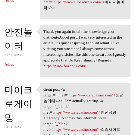
Adres
href="
https://www.cubescripts.com/">
메이저놀이
터</a>
안전놀
Thank you again for all the knowledge you
Thank you again for all the
distribute,Good post. I was very interested in the
이터
article, it's quite inspiring I should admit. I like
visiting you site since I always come across
interesting articles like this one.Great Job, I greatly
31.10.2023
appreciate that.Do Keep sharing! Regards
Adres
https://www.bazanos.com/
마이크
Great post <a
Great post <a target="_href=
target="_href="
https://www.erzcasino.com">
안전
로게이
놀이터</a>! I am actually getting <a
target="_blank"
href="
https://www.erzcasino.com">
안전공원
밍
</a>ready to across this information <a
target="_blank"
03.11.2023
href="
https://www.erzcasino.com">
검증사이트