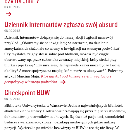
czy na „nie”?
03.10.2015
Dziennik Internautów zgłasza swój absurd
08.09.2015
Dziennik Internautów dołączył się do naszej akcji i zgłosił nam swój
przykład: „Oburzamy się na inwigilację w internecie, na działania
amerykańskich służb, ale co wiemy o inwigilacji na własnym podwórku?
Czy myślałeś, że gdy stoisz sobie pod blokiem, możesz być ciągle
obserwowany np. przez człowieka ze straży miejskiej, który siedzi przy
biurku i pije kawę? Czy myślałeś, ile naprawdę kamer może być w Twojej
okolicy? A może spojrzysz na mapkę, która może to ukazywać?”. Polecamy
artykuł Marcina Maja:
Ktoś nasikał pod kamerą, czyli inwigilacja z
perspektywy własnego podwórka
.
Checkpoint BUW
08.09.2015
Biblioteka Uniwersytecka w Warszawie. Jedna z najważniejszych bibliotek
akademickich w stolicy. Codziennie przewijają się przez nią setki studentów,
doktorantów i pracowników naukowych. Są również pasjonaci, samodzielni
badacze i warszawiacy, którzy poszukują niedostępnych gdzie indziej
pozycji. Wycieczka po mieście bez wizyty w BUW-ie też się nie liczy. W