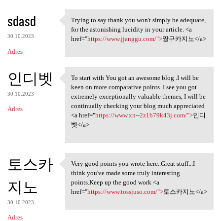
sdasd
Trying to say thank you won't simply be adequate,
Trying to say thank you won't
for the astonishing lucidity in your article. <a
30.10.2023
href="
https://www.jjanggu.com/">
짱구카지노</a>
Adres
인디벳
To start with You got an awesome blog .I will be
To start with You got an
keen on more comparative points. I see you got
30.10.2023
extremely exceptionally valuable themes, I will be
continually checking your blog much appreciated
Adres
<a href="
https://www.xn--2z1b79k43j.com/">
인디
벳</a>
토스카
Very good points you wrote here..Great stuff...I
Very good points you wrote
think you've made some truly interesting
지노
points.Keep up the good work <a
href="
https://www.tossjuso.com/">
토스카지노</a>
30.10.2023
Adres