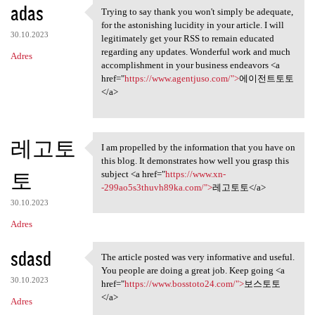
adas
Trying to say thank you won't simply be adequate,
Trying to say thank you won't
for the astonishing lucidity in your article. I will
30.10.2023
legitimately get your RSS to remain educated
regarding any updates. Wonderful work and much
Adres
accomplishment in your business endeavors <a
href="
https://www.agentjuso.com/">
에이전트토토
</a>
레고토
I am propelled by the information that you have on
I am propelled by the
this blog. It demonstrates how well you grasp this
토
subject <a href="
https://www.xn-
-299ao5s3thuvh89ka.com/">
레고토토</a>
30.10.2023
Adres
sdasd
The article posted was very informative and useful.
The article posted was very
You people are doing a great job. Keep going <a
30.10.2023
href="
https://www.bosstoto24.com/">
보스토토
</a>
Adres