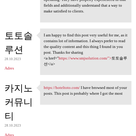
fields and additionally understand that a way to
make satisfied to clients.
토토솔
I am happy to find this post very useful for me, as it
I am happy to find this post
contains lot of information. I always prefer to read
루션
the quality content and this thing I found in you
post. Thanks for sharing
<a href="
https://www.smjsolution.com/">
토토솔루
28.10.2023
션</a>
Adres
카지노
https://hoteltoto.com/
I have browsed most of your
https://hoteltoto.com/ I have
posts. This post is probably where I got the most
커뮤니
티
28.10.2023
Adres