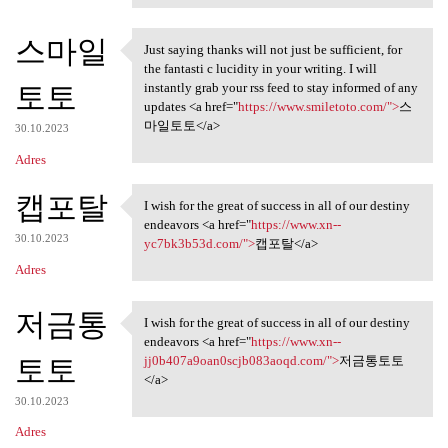
스마일
Just saying thanks will not just be sufficient, for
Just saying thanks will not
the fantasti c lucidity in your writing. I will
토토
instantly grab your rss feed to stay informed of any
updates <a href="
https://www.smiletoto.com/">
스
마일토토</a>
30.10.2023
Adres
캡포탈
I wish for the great of success in all of our destiny
I wish for the great of
endeavors <a href="
https://www.xn--
30.10.2023
yc7bk3b53d.com/">
캡포탈</a>
Adres
저금통
I wish for the great of success in all of our destiny
I wish for the great of
endeavors <a href="
https://www.xn--
토토
jj0b407a9oan0scjb083aoqd.com/">
저금통토토
</a>
30.10.2023
Adres