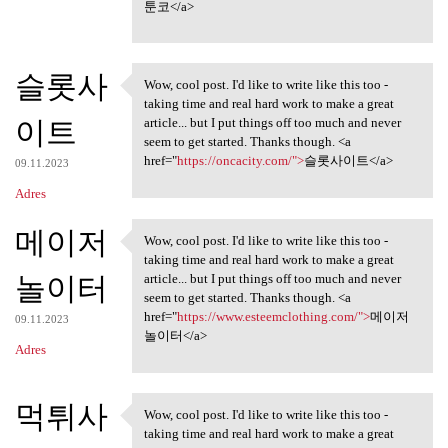
툰코</a>
슬롯사
Wow, cool post. I'd like to write like this too -
Wow, cool post. I'd like to
taking time and real hard work to make a great
이트
article... but I put things off too much and never
seem to get started. Thanks though. <a
href="
https://oncacity.com/">
슬롯사이트</a>
09.11.2023
Adres
메이저
Wow, cool post. I'd like to write like this too -
Wow, cool post. I'd like to
taking time and real hard work to make a great
놀이터
article... but I put things off too much and never
seem to get started. Thanks though. <a
href="
https://www.esteemclothing.com/">
메이저
09.11.2023
놀이터</a>
Adres
먹튀사
Wow, cool post. I'd like to write like this too -
Wow, cool post. I'd like to
taking time and real hard work to make a great