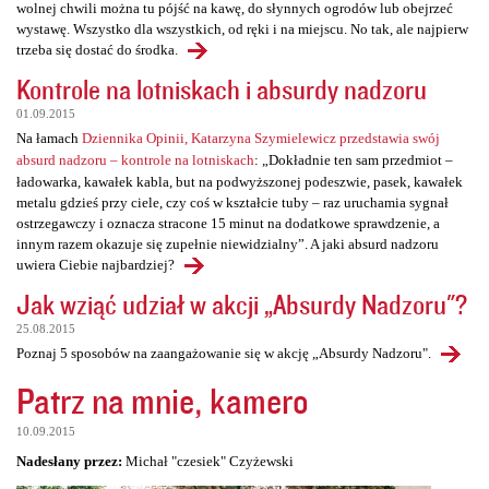
wolnej chwili można tu pójść na kawę, do słynnych ogrodów lub obejrzeć
wystawę. Wszystko dla wszystkich, od ręki i na miejscu. No tak, ale najpierw
trzeba się dostać do środka.
Kontrole na lotniskach i absurdy nadzoru
01.09.2015
Na łamach
Dziennika Opinii, Katarzyna Szymielewicz przedstawia swój
absurd nadzoru – kontrole na lotniskach
: „Dokładnie ten sam przedmiot –
ładowarka, kawałek kabla, but na podwyższonej podeszwie, pasek, kawałek
metalu gdzieś przy ciele, czy coś w kształcie tuby – raz uruchamia sygnał
ostrzegawczy i oznacza stracone 15 minut na dodatkowe sprawdzenie, a
innym razem okazuje się zupełnie niewidzialny”. A jaki absurd nadzoru
uwiera Ciebie najbardziej?
Jak wziąć udział w akcji „Absurdy Nadzoru"?
25.08.2015
Poznaj 5 sposobów na zaangażowanie się w akcję „Absurdy Nadzoru".
Patrz na mnie, kamero
10.09.2015
Nadesłany przez:
Michał "czesiek" Czyżewski