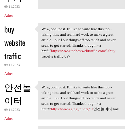
09.11.2023
Adres
buy
Wow, cool post. I'd like to write like this too -
Wow, cool post. I'd like to
taking time and real hard work to make a great
website
article... but I put things off too much and never
seem to get started. Thanks though. <a
href="
https://www.thebestwebtraffic.com/">buy
traffic
website traffic</a>
09.11.2023
Adres
안전놀
Wow, cool post. I'd like to write like this too -
Wow, cool post. I'd like to
taking time and real hard work to make a great
이터
article... but I put things off too much and never
seem to get started. Thanks though. <a
href="
https://www.gtegypt.org/">
안전놀이터</a>
09.11.2023
Adres