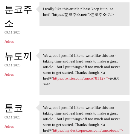
툰코주
i really like this article please keep it up. <a
i really like this article
href="https://툰코주소.net/">툰코주소</a>
소
09.11.2023
Adres
뉴토끼
Wow, cool post. I'd like to write like this too -
Wow, cool post. I'd like to
taking time and real hard work to make a great
09.11.2023
article... but I put things off too much and never
seem to get started. Thanks though. <a
Adres
href="
https://twitter.com/tunco781127">
뉴토끼
</a>
툰코
Wow, cool post. I'd like to write like this too -
Wow, cool post. I'd like to
taking time and real hard work to make a great
09.11.2023
article... but I put things off too much and never
seem to get started. Thanks though. <a
Adres
href="
https://my.desktopnexus.com/tuncotoon/">