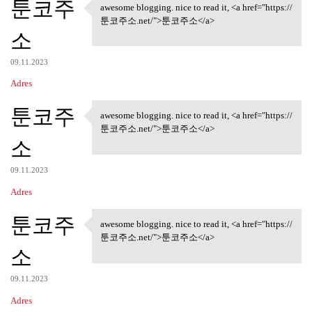
툰코주
awesome blogging. nice to read it, <a href="https://
awesome blogging. nice to
툰코주소.net/">툰코주소</a>
소
09.11.2023
Adres
툰코주
awesome blogging. nice to read it, <a href="https://
awesome blogging. nice to
툰코주소.net/">툰코주소</a>
소
09.11.2023
Adres
툰코주
awesome blogging. nice to read it, <a href="https://
awesome blogging. nice to
툰코주소.net/">툰코주소</a>
소
09.11.2023
Adres