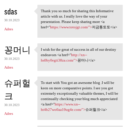
sdas
Thank you so much for sharing this Informative
Thank you so much for sharing
article with us. I really love the way of your
30.10.2023
presentation. Please keep sharing more <a
href="
https://www.totojgt.com/">
저금통토토</a>
Adres
꽁머니
I wish for the great of success in all of our destiny
I wish for the great of
endeavors <a href="
http://xn--
30.10.2023
hs0by0egti38za.com/">
꽁머니</a>
Adres
슈퍼헐
To start with You got an awesome blog .I will be
To start with You got an
keen on more comparative points. I see you got
크
extremely exceptionally valuable themes, I will be
continually checking your blog much appreciated
<a href="
https://www.xn--
30.10.2023
ht4b27wo0aa19ug4e.com/">
슈퍼헐크</a>
Adres