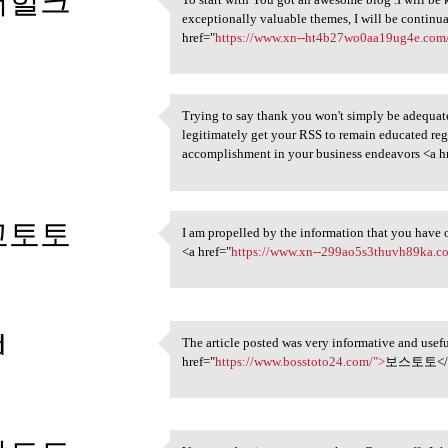
퍼헐크
To start with You got an
exceptionally valuable themes, I will be contin
3
href="
https://www.xn--ht4b27wo0aa19ug4e.com
Trying to say thank you won't simply be adequate, 
Trying to say thank you won't
legitimately get your RSS to remain educated r
3
accomplishment in your business endeavors <a h
고토토
I am propelled by the information that you have o
I am propelled by the
<a href="
https://www.xn--299ao5s3thuvh89ka.c
3
d
The article posted was very informative and usef
The article posted was very
href="
https://www.bosstoto24.com/">
보스토토</
3