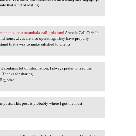
iate that kind of writing
w.jannatzubair.in/ambala-call-girls.html
Ambala Call Girls In
nd housewives are also operating. They have properly
tand that a way to make satisfied to clients.
 it contains lot of information. I always prefer to read the
t. Thanks for sharing
션</a>
 posts. This post is probably where I got the most