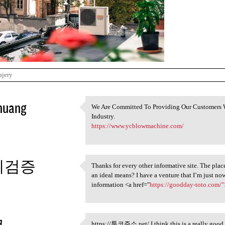
ajery
huang
We Are Committed To Providing Our Customers W
We Are Committed To Providing
Industry.
3
https://www.ycblowmachine.com/
튀검증
Thanks for every other informative site. The place
Thanks for every other
an ideal means? I have a venture that I’m just no
3
information <a href="
https://goodday-toto.com/"
코
https://툰코주소.net/ I think this is a really good 