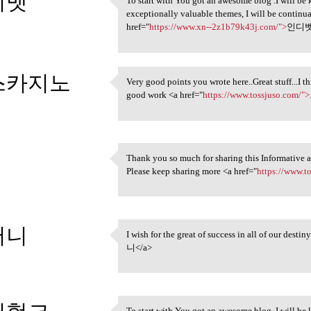
디벳
To start with You got an awesome blog .I will be
To start with You got an
exceptionally valuable themes, I will be contin
3
href="
https://www.xn--2z1b79k43j.com/">
인디벳
스카지노
Very good points you wrote here..Great stuff...I 
Very good points you wrote
good work <a href="
https://www.tossjuso.com/">
3
Thank you so much for sharing this Informative art
Thank you so much for sharing
Please keep sharing more <a href="
https://www.t
3
머니
I wish for the great of success in all of our desti
I wish for the great of
니</a>
3
To start with You got an awesome blog .I will be