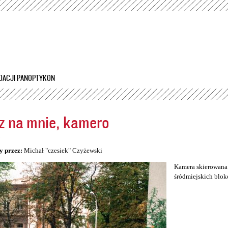
Przejdź
do
treści
DACJI PANOPTYKON
z na mnie, kamero
5
y przez:
Michał "czesiek" Czyżewski
Kamera skierowana 
śródmiejskich blok