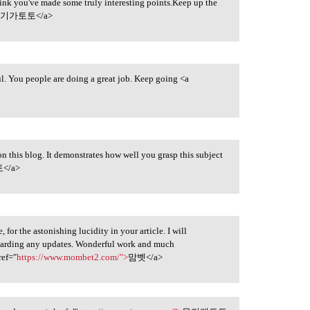
think you've made some truly interesting points.Keep up the
>
기가토토</a>
ul. You people are doing a great job. Keep going <a
n this blog. It demonstrates how well you grasp this subject
</a>
for the astonishing lucidity in your article. I will
egarding any updates. Wonderful work and much
ref="
https://www.mombet2.com/">
맘벳</a>