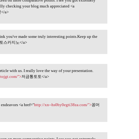
 keen on more comparative points. I see you got extremely
ually checking your blog much appreciated <a
</a>
think you've made some truly interesting points.Keep up the
토스카지노</a>
icle with us. I really love the way of your presentation.
otojgt.com/">
저금통토토</a>
ny endeavors <a href="
http://xn--hs0by0egti38za.com/">
꽁머
 keen on more comparative points. I see you got extremely