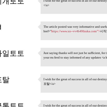
지개토토
I wish for the great of success in all of our desti
I wish for the great of
</a>
3
d
The article posted was very informative and usef
The article posted was very
href="
https://www.xn--vv4b49fzuka.com/">
시작토
3
마일토토
Just saying thanks will not just be sufficient, for 
Just saying thanks will not
your rss feed to stay informed of any updates <a 
3
포탈
I wish for the great of success in all of our desti
I wish for the great of
포탈</a>
3
금통토토
I wish for the great of success in all of our desti