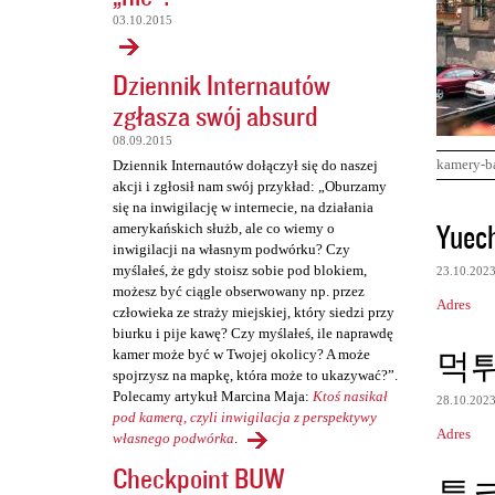
03.10.2015
Dziennik Internautów
zgłasza swój absurd
08.09.2015
kamery-b
Dziennik Internautów dołączył się do naszej
akcji i zgłosił nam swój przykład: „Oburzamy
się na inwigilację w internecie, na działania
K
Yuec
amerykańskich służb, ale co wiemy o
o
inwigilacji na własnym podwórku? Czy
myślałeś, że gdy stoisz sobie pod blokiem,
23.10.202
m
możesz być ciągle obserwowany np. przez
Adres
e
człowieka ze straży miejskiej, który siedzi przy
biurku i pije kawę? Czy myślałeś, ile naprawdę
n
먹
kamer może być w Twojej okolicy? A może
t
spojrzysz na mapkę, która może to ukazywać?”.
Polecamy artykuł Marcina Maja:
Ktoś nasikał
a
28.10.202
pod kamerą, czyli inwigilacja z perspektywy
r
Adres
własnego podwórka
.
z
Checkpoint BUW
툰