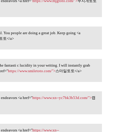
ny endeavors <a href="
https://www.mjgtoto.com/">
무지개토토
ul. You people are doing a great job. Keep going <a
토</a>
the fantasti c lucidity in your writing. I will instantly grab
href="
https://www.smiletoto.com/">
스마일토토</a>
ny endeavors <a href="
https://www.xn--yc7bk3b53d.com/">
캡
ny endeavors <a href="
https://www.xn--