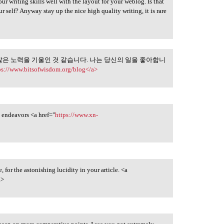
ur writing skills well with the layout for your weblog. Is that
ur self? Anyway stay up the nice high quality writing, it is rare
많은 노력을 기울인 것 같습니다. 나는 당신의 일을 좋아합니
를 만들기 위해 많은
ps://www.bitsofwisdom.org/blog</a>
ny endeavors <a href="
https://www.xn-
 for the astonishing lucidity in your article. <a
>