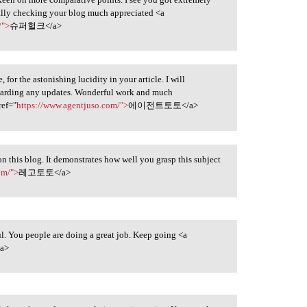
ually checking your blog much appreciated <a
/">
슈퍼헐크</a>
for the astonishing lucidity in your article. I will
egarding any updates. Wonderful work and much
ref="
https://www.agentjuso.com/">
에이전트토토</a>
n this blog. It demonstrates how well you grasp this subject
om/">
레고토토</a>
ul. You people are doing a great job. Keep going <a
a>