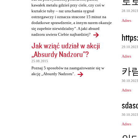
토
kawałek metalu gdzieś przy ciele, czy coś w
kształcie tuby – raz uruchamia sygnał
28.10.202
ostrzegawczy i oznacza stracone 15 minut na
Adres
dodatkowe sprawdzenie, a innym razem okazuje
się zupełnie niewidzialny”. A jaki absurd
https
nadzoru uwiera Ciebie najbardziej?
Jak wziąć udział w akcji
29.10.202
„Absurdy Nadzoru"?
Adres
25.08.2015
카
Poznaj 5 sposobów na zaangażowanie się w
akcję „Absurdy Nadzoru".
30.10.202
Adres
sdas
30.10.202
Adres