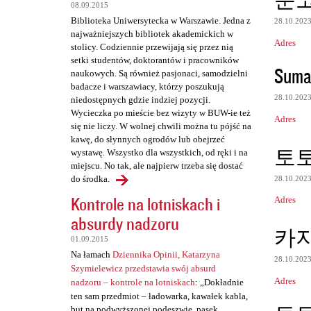
e
08.09.2015
Biblioteka Uniwersytecka w Warszawie. Jedna z
28.10.202
najważniejszych bibliotek akademickich w
Adres
stolicy. Codziennie przewijają się przez nią
setki studentów, doktorantów i pracowników
Suma
naukowych. Są również pasjonaci, samodzielni
badacze i warszawiacy, którzy poszukują
28.10.202
niedostępnych gdzie indziej pozycji.
Wycieczka po mieście bez wizyty w BUW-ie też
Adres
się nie liczy. W wolnej chwili można tu pójść na
kawę, do słynnych ogrodów lub obejrzeć
토
wystawę. Wszystko dla wszystkich, od ręki i na
miejscu. No tak, ale najpierw trzeba się dostać
do środka.
28.10.202
Kontrole na lotniskach i
Adres
absurdy nadzoru
카
01.09.2015
Na łamach
Dziennika Opinii, Katarzyna
28.10.202
Szymielewicz przedstawia swój absurd
Adres
nadzoru – kontrole na lotniskach
: „Dokładnie
ten sam przedmiot – ładowarka, kawałek kabla,
but na podwyższonej podeszwie, pasek,