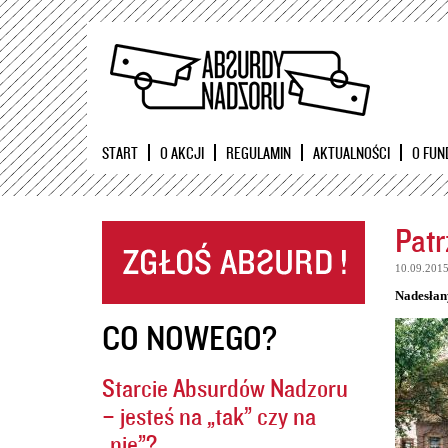
START
O AKCJI
REGULAMIN
AKTUALNOŚCI
O FUN
Patr
10.09.201
Nadesłan
CO NOWEGO?
Starcie Absurdów Nadzoru
– jesteś na „tak” czy na
„nie”?