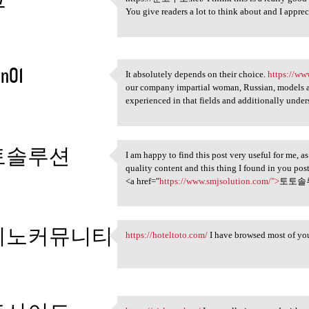
https://툰코주소.net/ I think
You give readers a lot to think about and I apprec
3
n01
It absolutely depends on their choice.
https://ww
It absolutely depends on
our company impartial woman, Russian, models a
3
experienced in that fields and additionally unders
토솔루션
I am happy to find this post very useful for me, as
I am happy to find this post
quality content and this thing I found in you pos
3
<a href="
https://www.smjsolution.com/">
토토솔루
지노커뮤니티
https://hoteltoto.com/
I have browsed most of your
https://hoteltoto.com/ I have
3