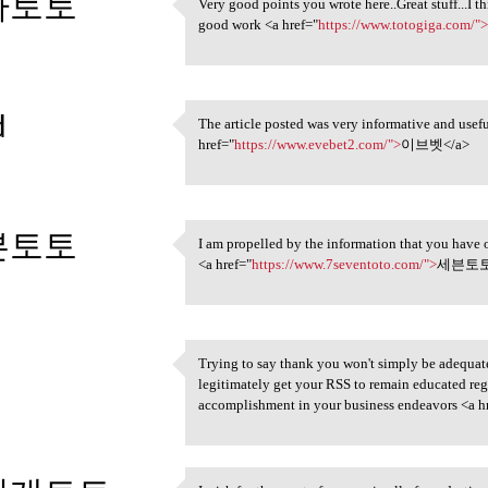
가토토
Very good points you wrote here..Great stuff...I 
Very good points you wrote
good work <a href="
https://www.totogiga.com/"
3
d
The article posted was very informative and usef
The article posted was very
href="
https://www.evebet2.com/">
이브벳</a>
3
븐토토
I am propelled by the information that you have o
I am propelled by the
<a href="
https://www.7seventoto.com/">
세븐토토
3
Trying to say thank you won't simply be adequate, 
Trying to say thank you won't
legitimately get your RSS to remain educated r
3
accomplishment in your business endeavors <a h