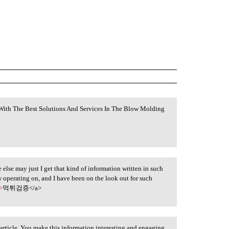
ith The Best Solutions And Services In The Blow Molding
 else may just I get that kind of information written in such
w operating on, and I have been on the look out for such
>
먹튀검증</a>
article. You make this information interesting and engaging.