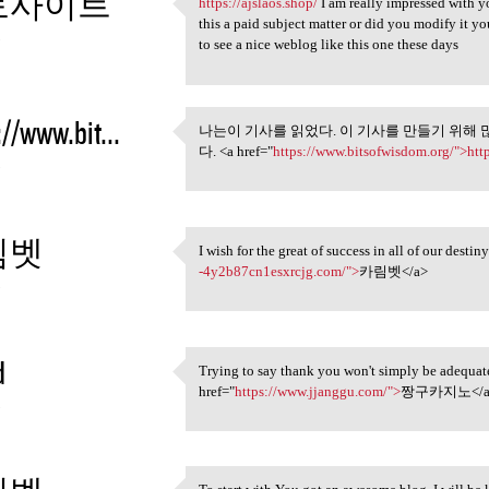
토사이트
https://ajslaos.shop/
I am really impressed with yo
https://ajslaos.shop/ I am
this a paid subject matter or did you modify it yo
3
to see a nice weblog like this one these days
://www.bit...
나는이 기사를 읽었다. 이 기사를 만들기 위해 
나는이 기사를 읽었다. 이 기사
다. <a href="
https://www.bitsofwisdom.org/">htt
3
림벳
I wish for the great of success in all of our desti
I wish for the great of
-4y2b87cn1esxrcjg.com/">
카림벳</a>
3
d
Trying to say thank you won't simply be adequate,
Trying to say thank you won't
href="
https://www.jjanggu.com/">
짱구카지노</a
3