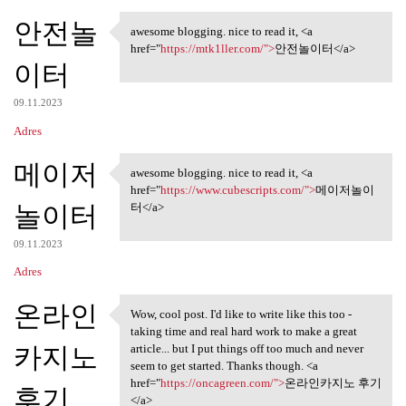
안전놀
awesome blogging. nice to read it, <a
awesome blogging. nice to
href="
https://mtk1ller.com/">
안전놀이터</a>
이터
09.11.2023
Adres
메이저
awesome blogging. nice to read it, <a
awesome blogging. nice to
href="
https://www.cubescripts.com/">
메이저놀이
놀이터
터</a>
09.11.2023
Adres
온라인
Wow, cool post. I'd like to write like this too -
Wow, cool post. I'd like to
taking time and real hard work to make a great
카지노
article... but I put things off too much and never
seem to get started. Thanks though. <a
href="
https://oncagreen.com/">
온라인카지노 후기
후기
</a>