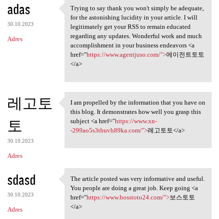
adas
Trying to say thank you won't simply be adequate,
Trying to say thank you won't
for the astonishing lucidity in your article. I will
30.10.2023
legitimately get your RSS to remain educated
regarding any updates. Wonderful work and much
Adres
accomplishment in your business endeavors <a
href="
https://www.agentjuso.com/">
에이전트토토
</a>
레고토
I am propelled by the information that you have on
I am propelled by the
this blog. It demonstrates how well you grasp this
토
subject <a href="
https://www.xn-
-299ao5s3thuvh89ka.com/">
레고토토</a>
30.10.2023
Adres
sdasd
The article posted was very informative and useful.
The article posted was very
You people are doing a great job. Keep going <a
30.10.2023
href="
https://www.bosstoto24.com/">
보스토토
</a>
Adres