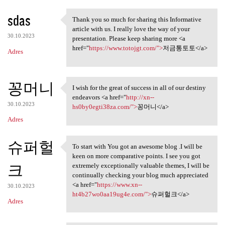
sdas
Thank you so much for sharing this Informative
Thank you so much for sharing
article with us. I really love the way of your
30.10.2023
presentation. Please keep sharing more <a
href="
https://www.totojgt.com/">
저금통토토</a>
Adres
꽁머니
I wish for the great of success in all of our destiny
I wish for the great of
endeavors <a href="
http://xn--
30.10.2023
hs0by0egti38za.com/">
꽁머니</a>
Adres
슈퍼헐
To start with You got an awesome blog .I will be
To start with You got an
keen on more comparative points. I see you got
크
extremely exceptionally valuable themes, I will be
continually checking your blog much appreciated
<a href="
https://www.xn--
30.10.2023
ht4b27wo0aa19ug4e.com/">
슈퍼헐크</a>
Adres