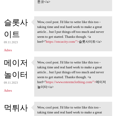
툰코</a>
슬롯사
Wow, cool post. I'd like to write like this too -
Wow, cool post. I'd like to
taking time and real hard work to make a great
이트
article... but I put things off too much and never
seem to get started. Thanks though. <a
href="
https://oncacity.com/">
슬롯사이트</a>
09.11.2023
Adres
메이저
Wow, cool post. I'd like to write like this too -
Wow, cool post. I'd like to
taking time and real hard work to make a great
놀이터
article... but I put things off too much and never
seem to get started. Thanks though. <a
href="
https://www.esteemclothing.com/">
메이저
09.11.2023
놀이터</a>
Adres
먹튀사
Wow, cool post. I'd like to write like this too -
Wow, cool post. I'd like to
taking time and real hard work to make a great