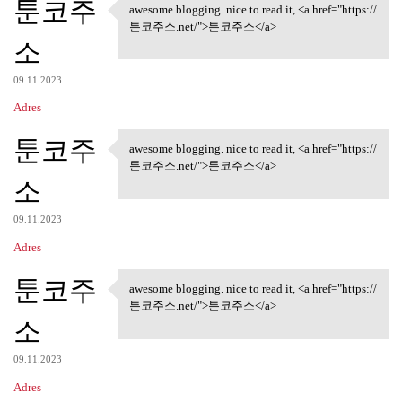
툰코주
awesome blogging. nice to read it, <a href="https://
awesome blogging. nice to
툰코주소.net/">툰코주소</a>
소
09.11.2023
Adres
툰코주
awesome blogging. nice to read it, <a href="https://
awesome blogging. nice to
툰코주소.net/">툰코주소</a>
소
09.11.2023
Adres
툰코주
awesome blogging. nice to read it, <a href="https://
awesome blogging. nice to
툰코주소.net/">툰코주소</a>
소
09.11.2023
Adres