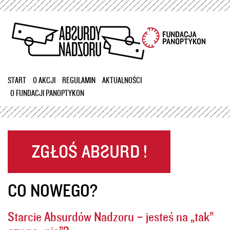
Przejdź
do
treści
START
O AKCJI
REGULAMIN
AKTUALNOŚCI
O FUNDACJI PANOPTYKON
CO NOWEGO?
Starcie Absurdów Nadzoru – jesteś na „tak”