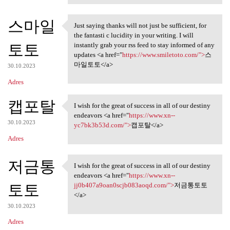
스마일
Just saying thanks will not just be sufficient, for
Just saying thanks will not
the fantasti c lucidity in your writing. I will
토토
instantly grab your rss feed to stay informed of any
updates <a href="
https://www.smiletoto.com/">
스
마일토토</a>
30.10.2023
Adres
캡포탈
I wish for the great of success in all of our destiny
I wish for the great of
endeavors <a href="
https://www.xn--
30.10.2023
yc7bk3b53d.com/">
캡포탈</a>
Adres
저금통
I wish for the great of success in all of our destiny
I wish for the great of
endeavors <a href="
https://www.xn--
토토
jj0b407a9oan0scjb083aoqd.com/">
저금통토토
</a>
30.10.2023
Adres