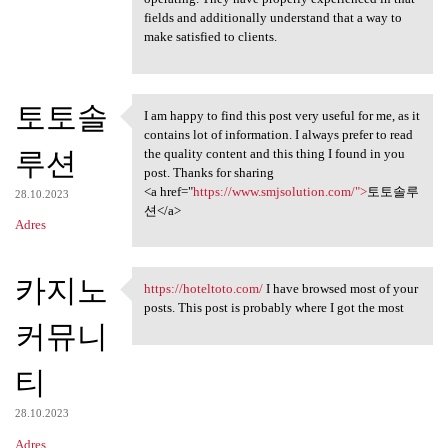
fields and additionally understand that a way to
make satisfied to clients.
토토솔
I am happy to find this post very useful for me, as it
I am happy to find this post
contains lot of information. I always prefer to read
루션
the quality content and this thing I found in you
post. Thanks for sharing
<a href="
https://www.smjsolution.com/">
토토솔루
28.10.2023
션</a>
Adres
카지노
https://hoteltoto.com/
I have browsed most of your
https://hoteltoto.com/ I have
posts. This post is probably where I got the most
커뮤니
티
28.10.2023
Adres