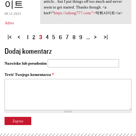
이트
article... but I put things off too much and never
seem to get started. Thanks though. <a
href="
https://udong777.com/">
먹튀사이트</a>
09.11.2023
Adres
S
1
2
3
4
5
6
7
8
9
…
t
Dodaj komentarz
r
o
Nazwisko lub pseudonim
n
y
Treść Twojego komentarza
*