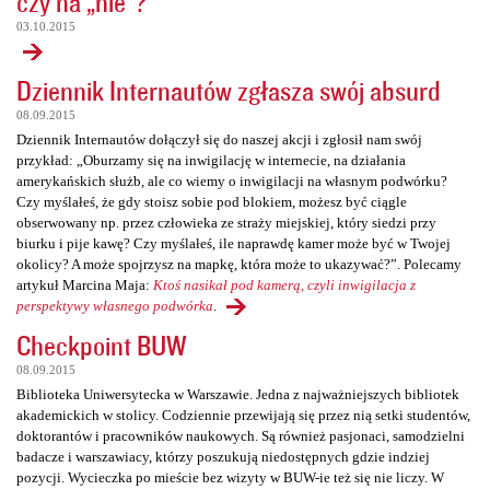
czy na „nie”?
03.10.2015
Dziennik Internautów zgłasza swój absurd
08.09.2015
Dziennik Internautów dołączył się do naszej akcji i zgłosił nam swój
przykład: „Oburzamy się na inwigilację w internecie, na działania
amerykańskich służb, ale co wiemy o inwigilacji na własnym podwórku?
Czy myślałeś, że gdy stoisz sobie pod blokiem, możesz być ciągle
obserwowany np. przez człowieka ze straży miejskiej, który siedzi przy
biurku i pije kawę? Czy myślałeś, ile naprawdę kamer może być w Twojej
okolicy? A może spojrzysz na mapkę, która może to ukazywać?”. Polecamy
artykuł Marcina Maja:
Ktoś nasikał pod kamerą, czyli inwigilacja z
perspektywy własnego podwórka
.
Checkpoint BUW
08.09.2015
Biblioteka Uniwersytecka w Warszawie. Jedna z najważniejszych bibliotek
akademickich w stolicy. Codziennie przewijają się przez nią setki studentów,
doktorantów i pracowników naukowych. Są również pasjonaci, samodzielni
badacze i warszawiacy, którzy poszukują niedostępnych gdzie indziej
pozycji. Wycieczka po mieście bez wizyty w BUW-ie też się nie liczy. W