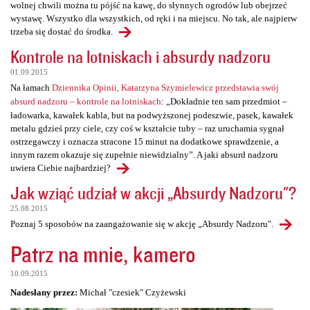
wolnej chwili można tu pójść na kawę, do słynnych ogrodów lub obejrzeć
wystawę. Wszystko dla wszystkich, od ręki i na miejscu. No tak, ale najpierw
trzeba się dostać do środka.
Kontrole na lotniskach i absurdy nadzoru
01.09.2015
Na łamach
Dziennika Opinii, Katarzyna Szymielewicz przedstawia swój
absurd nadzoru – kontrole na lotniskach
: „Dokładnie ten sam przedmiot –
ładowarka, kawałek kabla, but na podwyższonej podeszwie, pasek, kawałek
metalu gdzieś przy ciele, czy coś w kształcie tuby – raz uruchamia sygnał
ostrzegawczy i oznacza stracone 15 minut na dodatkowe sprawdzenie, a
innym razem okazuje się zupełnie niewidzialny”. A jaki absurd nadzoru
uwiera Ciebie najbardziej?
Jak wziąć udział w akcji „Absurdy Nadzoru"?
25.08.2015
Poznaj 5 sposobów na zaangażowanie się w akcję „Absurdy Nadzoru".
Patrz na mnie, kamero
10.09.2015
Nadesłany przez:
Michał "czesiek" Czyżewski