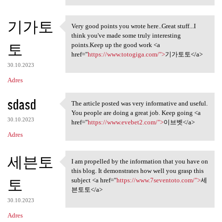
기가토
Very good points you wrote here..Great stuff...I
Very good points you wrote
think you've made some truly interesting
토
points.Keep up the good work <a
href="
https://www.totogiga.com/">
기가토토</a>
30.10.2023
Adres
sdasd
The article posted was very informative and useful.
The article posted was very
You people are doing a great job. Keep going <a
30.10.2023
href="
https://www.evebet2.com/">
이브벳</a>
Adres
세븐토
I am propelled by the information that you have on
I am propelled by the
this blog. It demonstrates how well you grasp this
토
subject <a href="
https://www.7seventoto.com/">
세
븐토토</a>
30.10.2023
Adres