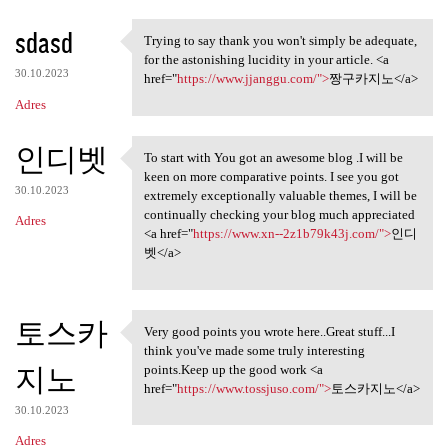
sdasd
Trying to say thank you won't simply be adequate,
Trying to say thank you won't
for the astonishing lucidity in your article. <a
30.10.2023
href="
https://www.jjanggu.com/">
짱구카지노</a>
Adres
인디벳
To start with You got an awesome blog .I will be
To start with You got an
keen on more comparative points. I see you got
30.10.2023
extremely exceptionally valuable themes, I will be
continually checking your blog much appreciated
Adres
<a href="
https://www.xn--2z1b79k43j.com/">
인디
벳</a>
토스카
Very good points you wrote here..Great stuff...I
Very good points you wrote
think you've made some truly interesting
지노
points.Keep up the good work <a
href="
https://www.tossjuso.com/">
토스카지노</a>
30.10.2023
Adres