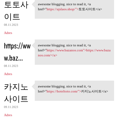
토토사
awesome blogging. nice to read it, <a
awesome blogging. nice to
href="
https://ajslaos.shop/">
토토사이트</a>
이트
08.11.2023
Adres
https://ww
awesome blogging. nice to read it, <a
awesome blogging. nice to
href="
https://www.bazanos.com">https://www.baza
w.baz...
nos.com/</a>
08.11.2023
Adres
카지노
awesome blogging. nice to read it, <a
awesome blogging. nice to
href="
https://hoteltoto.com/">
카지노사이트</a>
사이트
09.11.2023
Adres