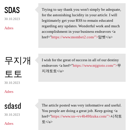
SDAS
Trying to say thank you won't simply be adequate,
Trying to say thank you won't
for the astonishing lucidity in your article. I will
30.10.2023
legitimately get your RSS to remain educated
regarding any updates. Wonderful work and much
Adres
accomplishment in your business endeavors <a
href="
https://www.mombet2.com/">
맘벳</a>
무지개
I wish for the great of success in all of our destiny
I wish for the great of
endeavors <a href="
https://www.mjgtoto.com/">
무
토토
지개토토</a>
30.10.2023
Adres
sdasd
The article posted was very informative and useful.
The article posted was very
You people are doing a great job. Keep going <a
30.10.2023
href="
https://www.xn--vv4b49fzuka.com/">
시작토
토</a>
Adres