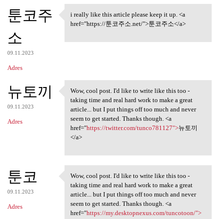
툰코주
i really like this article please keep it up. <a
i really like this article
href="https://툰코주소.net/">툰코주소</a>
소
09.11.2023
Adres
뉴토끼
Wow, cool post. I'd like to write like this too -
Wow, cool post. I'd like to
taking time and real hard work to make a great
09.11.2023
article... but I put things off too much and never
seem to get started. Thanks though. <a
Adres
href="
https://twitter.com/tunco781127">
뉴토끼
</a>
툰코
Wow, cool post. I'd like to write like this too -
Wow, cool post. I'd like to
taking time and real hard work to make a great
09.11.2023
article... but I put things off too much and never
seem to get started. Thanks though. <a
Adres
href="
https://my.desktopnexus.com/tuncotoon/">