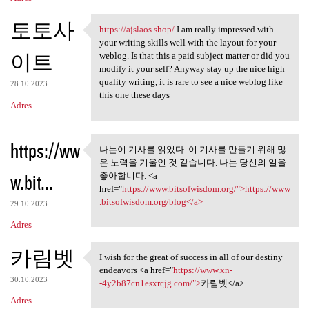
토토사
https://ajslaos.shop/
I am really impressed with
https://ajslaos.shop/ I am
your writing skills well with the layout for your
이트
weblog. Is that this a paid subject matter or did you
modify it your self? Anyway stay up the nice high
quality writing, it is rare to see a nice weblog like
28.10.2023
this one these days
Adres
https://ww
나는이 기사를 읽었다. 이 기사를 만들기 위해 많
나는이 기사를 읽었다. 이 기사를
은 노력을 기울인 것 같습니다. 나는 당신의 일을
만들기 위해 많은
w.bit...
좋아합니다. <a
href="
https://www.bitsofwisdom.org/">https://www
.bitsofwisdom.org/blog</a>
29.10.2023
Adres
카림벳
I wish for the great of success in all of our destiny
I wish for the great of
endeavors <a href="
https://www.xn-
30.10.2023
-4y2b87cn1esxrcjg.com/">
카림벳</a>
Adres