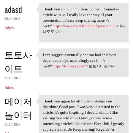
adasd
Thank you so much for sharing this Informative
Thank you so much for sharing
article with us. I really love the way of your
30.10.2023
presentation. Please keep sharing more <a
href="
https://www.xn--910ba239fqvva.com/">
바나
Adres
나토토</a>
토토사
I can suggest essentially not too bad and even
I can suggest essentially not
dependable tips, accordingly see it: <a
이트
href="
https://topcess.com/">
토토사이트</a>
31.10.2023
Adres
메이저
Thank you again for all the knowledge you
Thank you again for all the
distribute,Good post. I was very interested in the
놀이터
article, it's quite inspiring I should admit. I like
visiting you site since I always come across
interesting articles like this one.Great Job, I greatly
31.10.2023
appreciate that.Do Keep sharing! Regards <a