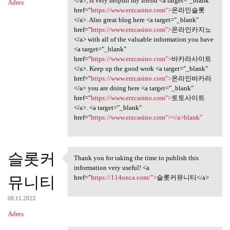
</a>, is very helpful my friend <a target="_blank"
Adres
href="
https://www.erzcasino.com">
온라인슬롯
</a>. Also great blog here <a target="_blank"
href="
https://www.erzcasino.com">
온라인카지노
</a> with all of the valuable information you have
<a target="_blank"
href="
https://www.erzcasino.com">
바카라사이트
</a>. Keep up the good work <a target="_blank"
href="
https://www.erzcasino.com">
온라인바카라
</a> you are doing here <a target="_blank"
href="
https://www.erzcasino.com">
토토사이트
</a>. <a target="_blank"
href="
https://www.erzcasino.com"></a>blank"
슬롯커
Thank you for taking the time to publish this
Thank you for taking the time
information very useful! <a
뮤니티
href="
https://114onca.com/">
슬롯커뮤니티</a>
08.11.2023
Adres