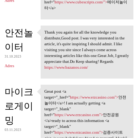
Adres
href="
https://www.cubescripts.com/">
메이저놀이
터</a>
안전놀
Thank you again for all the knowledge you
Thank you again for all the
distribute,Good post. I was very interested in the
이터
article, it's quite inspiring I should admit. I like
visiting you site since I always come across
interesting articles like this one.Great Job, I greatly
31.10.2023
appreciate that.Do Keep sharing! Regards
Adres
https://www.bazanos.com/
마이크
Great post <a
Great post <a target="_href=
target="_href="
https://www.erzcasino.com">
안전
로게이
놀이터</a>! I am actually getting <a
target="_blank"
href="
https://www.erzcasino.com">
안전공원
밍
</a>ready to across this information <a
target="_blank"
03.11.2023
href="
https://www.erzcasino.com">
검증사이트