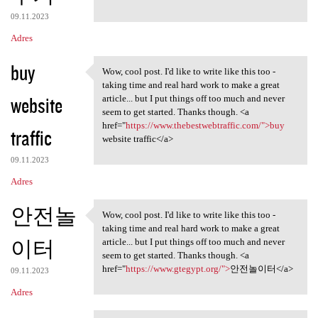
09.11.2023
Adres
buy
Wow, cool post. I'd like to write like this too -
Wow, cool post. I'd like to
taking time and real hard work to make a great
website
article... but I put things off too much and never
seem to get started. Thanks though. <a
href="
https://www.thebestwebtraffic.com/">buy
traffic
website traffic</a>
09.11.2023
Adres
안전놀
Wow, cool post. I'd like to write like this too -
Wow, cool post. I'd like to
taking time and real hard work to make a great
이터
article... but I put things off too much and never
seem to get started. Thanks though. <a
href="
https://www.gtegypt.org/">
안전놀이터</a>
09.11.2023
Adres