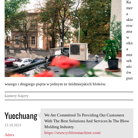
Ka
mer
a
skie
row
ana
w
okn
a
mie
szk
ańc
ów
pier
wszego i drugiego piętra w jednym ze śródmiejskich bloków.
kamery-bajery
K
Yuechuang
We Are Committed To Providing Our Customers
We Are Committed To Providing
o
With The Best Solutions And Services In The Blow
23.10.2023
m
Molding Industry.
https://www.ycblowmachine.com/
Adres