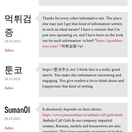
e
n
t
먹튀검
Thanks for every other informative site. The place
Thanks for every other
a
else may just I get that kind of information written
증
in such an ideal means? I have a venture that I’m
r
just now operating on, and I have been on the look
z
out for such information <a href="
https://goodday-
28.10.2023
toto.com/">
먹튀검증</a>
e
Adres
툰코
https://툰코주소.net/ I think this is a really good
https://툰코주소.net/ I think
article. You make this information interesting and
28.10.2023
engaging. You give readers a lot to think about and
I appreciate that kind of writing
Adres
Suman01
It absolutely depends on their choice.
It absolutely depends on
https://www.jannatzubair.in/ambala-call-girls.html
28.10.2023
Ambala Call Girls In our company impartial
woman, Russian, models and housewives are also
Adres
operating. They have properly experienced in that