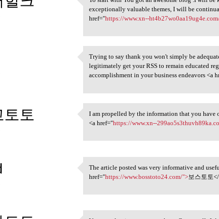
퍼헐크
To start with You got an
exceptionally valuable themes, I will be contin
3
href="
https://www.xn--ht4b27wo0aa19ug4e.com
Trying to say thank you won't simply be adequate, 
Trying to say thank you won't
legitimately get your RSS to remain educated r
3
accomplishment in your business endeavors <a h
고토토
I am propelled by the information that you have o
I am propelled by the
<a href="
https://www.xn--299ao5s3thuvh89ka.c
3
d
The article posted was very informative and usef
The article posted was very
href="
https://www.bosstoto24.com/">
보스토토</
3