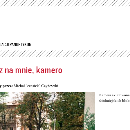
Przejdź
do
treści
DACJI PANOPTYKON
z na mnie, kamero
5
y przez:
Michał "czesiek" Czyżewski
Kamera skierowana 
śródmiejskich blok