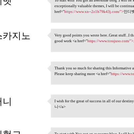
디벳
To start with You got an awesome blog .I will be
To start with You got an
exceptionally valuable themes, I will be contin
3
href="
https://www.xn--2z1b79k43j.com/">
인디벳
스카지노
Very good points you wrote here..Great stuff...I 
Very good points you wrote
good work <a href="
https://www.tossjuso.com/">
3
Thank you so much for sharing this Informative art
Thank you so much for sharing
Please keep sharing more <a href="
https://www.t
3
머니
I wish for the great of success in all of our desti
I wish for the great of
니</a>
3
To start with You got an awesome blog .I will be