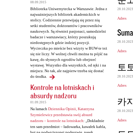
e
08.09.2015
Biblioteka Uniwersytecka w Warszawie. Jedna z
28.10.202
najważniejszych bibliotek akademickich w
Adres
stolicy. Codziennie przewijają się przez nią
setki studentów, doktorantów i pracowników
Suma
naukowych. Są również pasjonaci, samodzielni
badacze i warszawiacy, którzy poszukują
28.10.202
niedostępnych gdzie indziej pozycji.
Wycieczka po mieście bez wizyty w BUW-ie też
Adres
się nie liczy. W wolnej chwili można tu pójść na
kawę, do słynnych ogrodów lub obejrzeć
토
wystawę. Wszystko dla wszystkich, od ręki i na
miejscu. No tak, ale najpierw trzeba się dostać
do środka.
28.10.202
Kontrole na lotniskach i
Adres
absurdy nadzoru
카
01.09.2015
Na łamach
Dziennika Opinii, Katarzyna
28.10.202
Szymielewicz przedstawia swój absurd
Adres
nadzoru – kontrole na lotniskach
: „Dokładnie
ten sam przedmiot – ładowarka, kawałek kabla,
but na podwyższonej podeszwie, pasek,