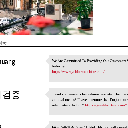
ajery
huang
We Are Committed To Providing Our Customers W
We Are Committed To Providing
Industry.
3
https://www.ycblowmachine.com/
튀검증
Thanks for every other informative site. The place
Thanks for every other
an ideal means? I have a venture that I’m just no
3
information <a href="
https://goodday-toto.com/"
코
https://툰코주소.net/ I think this is a really good 