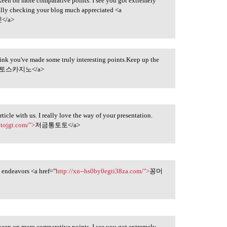
 keen on more comparative points. I see you got extremely
ually checking your blog much appreciated <a
</a>
think you've made some truly interesting points.Keep up the
토스카지노</a>
icle with us. I really love the way of your presentation.
otojgt.com/">
저금통토토</a>
ny endeavors <a href="
http://xn--hs0by0egti38za.com/">
꽁머
 keen on more comparative points. I see you got extremely