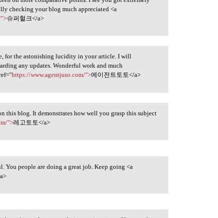
ually checking your blog much appreciated <a
/">
슈퍼헐크</a>
for the astonishing lucidity in your article. I will
egarding any updates. Wonderful work and much
ref="
https://www.agentjuso.com/">
에이전트토토</a>
n this blog. It demonstrates how well you grasp this subject
om/">
레고토토</a>
ul. You people are doing a great job. Keep going <a
a>