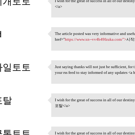
지개토토
I wish for the great of success in all of our desti
I wish for the great of
</a>
3
d
The article posted was very informative and usef
The article posted was very
href="
https://www.xn--vv4b49fzuka.com/">
시작토
3
마일토토
Just saying thanks will not just be sufficient, for 
Just saying thanks will not
your rss feed to stay informed of any updates <a 
3
포탈
I wish for the great of success in all of our desti
I wish for the great of
포탈</a>
3
금통토토
I wish for the great of success in all of our desti