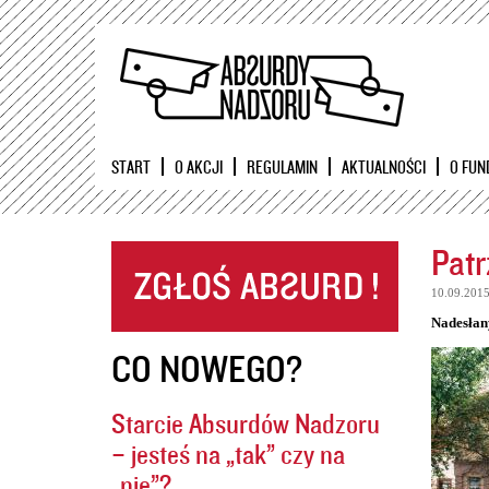
START
O AKCJI
REGULAMIN
AKTUALNOŚCI
O FUN
Patr
10.09.201
Nadesłan
CO NOWEGO?
Starcie Absurdów Nadzoru
– jesteś na „tak” czy na
„nie”?