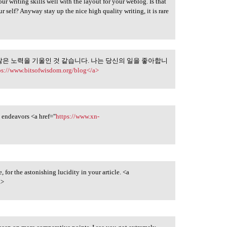
ur writing skills well with the layout for your weblog. Is that
ur self? Anyway stay up the nice high quality writing, it is rare
많은 노력을 기울인 것 같습니다. 나는 당신의 일을 좋아합니
를 만들기 위해 많은
ps://www.bitsofwisdom.org/blog</a>
ny endeavors <a href="
https://www.xn-
 for the astonishing lucidity in your article. <a
>