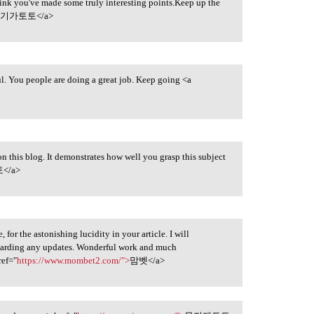
think you've made some truly interesting points.Keep up the
>
기가토토</a>
ul. You people are doing a great job. Keep going <a
n this blog. It demonstrates how well you grasp this subject
</a>
for the astonishing lucidity in your article. I will
egarding any updates. Wonderful work and much
ref="
https://www.mombet2.com/">
맘벳</a>