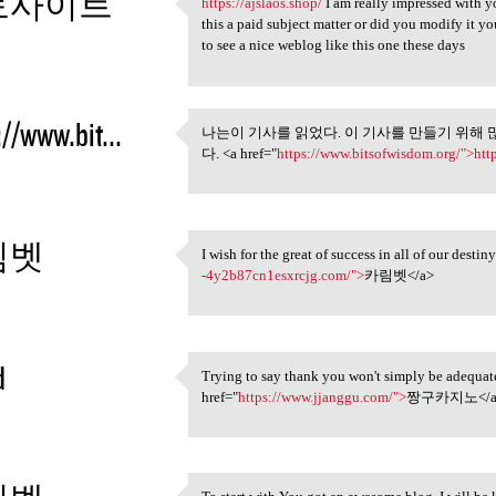
토사이트
https://ajslaos.shop/
I am really impressed with yo
https://ajslaos.shop/ I am
this a paid subject matter or did you modify it yo
3
to see a nice weblog like this one these days
://www.bit...
나는이 기사를 읽었다. 이 기사를 만들기 위해 
나는이 기사를 읽었다. 이 기사
다. <a href="
https://www.bitsofwisdom.org/">htt
3
림벳
I wish for the great of success in all of our desti
I wish for the great of
-4y2b87cn1esxrcjg.com/">
카림벳</a>
3
d
Trying to say thank you won't simply be adequate,
Trying to say thank you won't
href="
https://www.jjanggu.com/">
짱구카지노</a
3