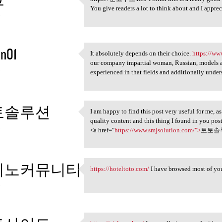
https://툰코주소.net/ I think
You give readers a lot to think about and I apprec
3
n01
It absolutely depends on their choice.
https://ww
It absolutely depends on
our company impartial woman, Russian, models a
3
experienced in that fields and additionally unders
토솔루션
I am happy to find this post very useful for me, as
I am happy to find this post
quality content and this thing I found in you pos
3
<a href="
https://www.smjsolution.com/">
토토솔루
지노커뮤니티
https://hoteltoto.com/
I have browsed most of your
https://hoteltoto.com/ I have
3