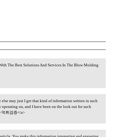
ith The Best Solutions And Services In The Blow Molding
 else may just I get that kind of information written in such
w operating on, and I have been on the look out for such
>
먹튀검증</a>
article. You make this information interesting and engaging.