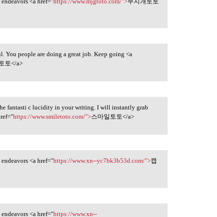
ny endeavors <a href="
https://www.mjgtoto.com/">
무지개토토
ul. You people are doing a great job. Keep going <a
토</a>
the fantasti c lucidity in your writing. I will instantly grab
href="
https://www.smiletoto.com/">
스마일토토</a>
ny endeavors <a href="
https://www.xn--yc7bk3b53d.com/">
캡
ny endeavors <a href="
https://www.xn--