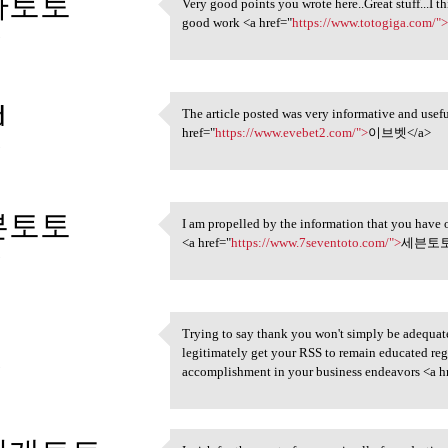
가토토
Very good points you wrote here..Great stuff...I 
Very good points you wrote
good work <a href="
https://www.totogiga.com/"
3
d
The article posted was very informative and usef
The article posted was very
href="
https://www.evebet2.com/">
이브벳</a>
3
븐토토
I am propelled by the information that you have o
I am propelled by the
<a href="
https://www.7seventoto.com/">
세븐토토
3
Trying to say thank you won't simply be adequate, 
Trying to say thank you won't
legitimately get your RSS to remain educated r
3
accomplishment in your business endeavors <a h