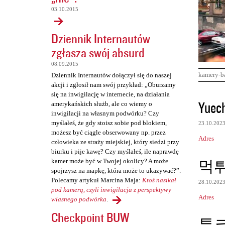
03.10.2015
Dziennik Internautów
zgłasza swój absurd
08.09.2015
kamery-b
Dziennik Internautów dołączył się do naszej
akcji i zgłosił nam swój przykład: „Oburzamy
się na inwigilację w internecie, na działania
K
Yuec
amerykańskich służb, ale co wiemy o
o
inwigilacji na własnym podwórku? Czy
myślałeś, że gdy stoisz sobie pod blokiem,
23.10.202
m
możesz być ciągle obserwowany np. przez
Adres
e
człowieka ze straży miejskiej, który siedzi przy
biurku i pije kawę? Czy myślałeś, ile naprawdę
n
먹
kamer może być w Twojej okolicy? A może
t
spojrzysz na mapkę, która może to ukazywać?”.
Polecamy artykuł Marcina Maja:
Ktoś nasikał
a
28.10.202
pod kamerą, czyli inwigilacja z perspektywy
r
Adres
własnego podwórka
.
z
Checkpoint BUW
툰