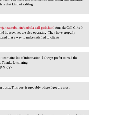
iate that kind of writing
w.jannatzubair.in/ambala-call-girls.html
Ambala Call Girls In
nd housewives are also operating. They have properly
tand that a way to make satisfied to clients.
 it contains lot of information. I always prefer to read the
t. Thanks for sharing
션</a>
 posts. This post is probably where I got the most