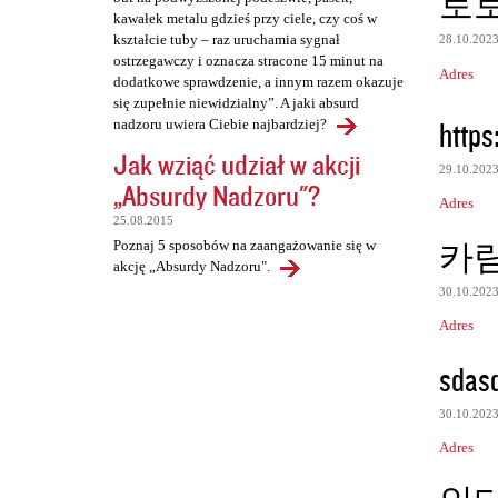
토
kawałek metalu gdzieś przy ciele, czy coś w
kształcie tuby – raz uruchamia sygnał
28.10.202
ostrzegawczy i oznacza stracone 15 minut na
Adres
dodatkowe sprawdzenie, a innym razem okazuje
się zupełnie niewidzialny”. A jaki absurd
https
nadzoru uwiera Ciebie najbardziej?
Jak wziąć udział w akcji
29.10.202
„Absurdy Nadzoru"?
Adres
25.08.2015
카
Poznaj 5 sposobów na zaangażowanie się w
akcję „Absurdy Nadzoru".
30.10.202
Adres
sdas
30.10.202
Adres