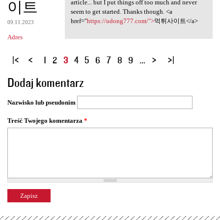
이트
article... but I put things off too much and never
seem to get started. Thanks though. <a
href="
https://udong777.com/">
먹튀사이트</a>
09.11.2023
Adres
S
1
2
3
4
5
6
7
8
9
…
t
Dodaj komentarz
r
o
Nazwisko lub pseudonim
n
y
Treść Twojego komentarza
*