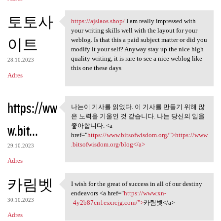
토토사
https://ajslaos.shop/
I am really impressed with
https://ajslaos.shop/ I am
your writing skills well with the layout for your
이트
weblog. Is that this a paid subject matter or did you
modify it your self? Anyway stay up the nice high
quality writing, it is rare to see a nice weblog like
28.10.2023
this one these days
Adres
https://ww
나는이 기사를 읽었다. 이 기사를 만들기 위해 많
나는이 기사를 읽었다. 이 기사를
은 노력을 기울인 것 같습니다. 나는 당신의 일을
만들기 위해 많은
w.bit...
좋아합니다. <a
href="
https://www.bitsofwisdom.org/">https://www
.bitsofwisdom.org/blog</a>
29.10.2023
Adres
카림벳
I wish for the great of success in all of our destiny
I wish for the great of
endeavors <a href="
https://www.xn-
30.10.2023
-4y2b87cn1esxrcjg.com/">
카림벳</a>
Adres