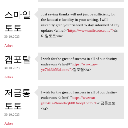
스마일
Just saying thanks will not just be sufficient, for
Just saying thanks will not
the fantasti c lucidity in your writing. I will
토토
instantly grab your rss feed to stay informed of any
updates <a href="
https://www.smiletoto.com/">
스
마일토토</a>
30.10.2023
Adres
캡포탈
I wish for the great of success in all of our destiny
I wish for the great of
endeavors <a href="
https://www.xn--
30.10.2023
yc7bk3b53d.com/">
캡포탈</a>
Adres
저금통
I wish for the great of success in all of our destiny
I wish for the great of
endeavors <a href="
https://www.xn--
토토
jj0b407a9oan0scjb083aoqd.com/">
저금통토토
</a>
30.10.2023
Adres