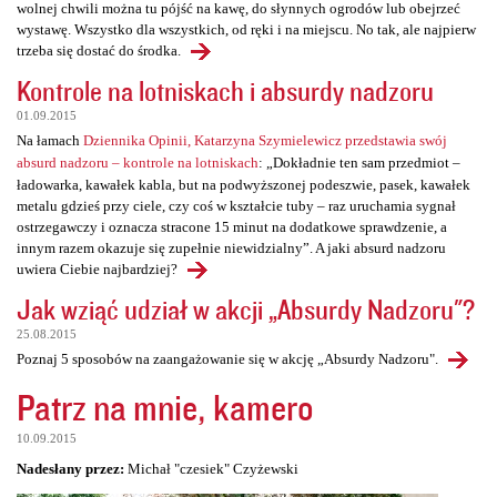
wolnej chwili można tu pójść na kawę, do słynnych ogrodów lub obejrzeć
wystawę. Wszystko dla wszystkich, od ręki i na miejscu. No tak, ale najpierw
trzeba się dostać do środka.
Kontrole na lotniskach i absurdy nadzoru
01.09.2015
Na łamach
Dziennika Opinii, Katarzyna Szymielewicz przedstawia swój
absurd nadzoru – kontrole na lotniskach
: „Dokładnie ten sam przedmiot –
ładowarka, kawałek kabla, but na podwyższonej podeszwie, pasek, kawałek
metalu gdzieś przy ciele, czy coś w kształcie tuby – raz uruchamia sygnał
ostrzegawczy i oznacza stracone 15 minut na dodatkowe sprawdzenie, a
innym razem okazuje się zupełnie niewidzialny”. A jaki absurd nadzoru
uwiera Ciebie najbardziej?
Jak wziąć udział w akcji „Absurdy Nadzoru"?
25.08.2015
Poznaj 5 sposobów na zaangażowanie się w akcję „Absurdy Nadzoru".
Patrz na mnie, kamero
10.09.2015
Nadesłany przez:
Michał "czesiek" Czyżewski