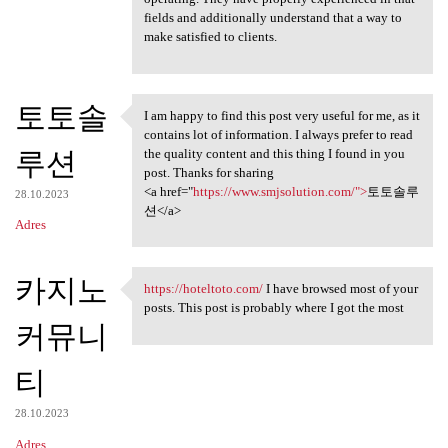
fields and additionally understand that a way to
make satisfied to clients.
토토솔
I am happy to find this post very useful for me, as it
I am happy to find this post
contains lot of information. I always prefer to read
루션
the quality content and this thing I found in you
post. Thanks for sharing
<a href="
https://www.smjsolution.com/">
토토솔루
28.10.2023
션</a>
Adres
카지노
https://hoteltoto.com/
I have browsed most of your
https://hoteltoto.com/ I have
posts. This post is probably where I got the most
커뮤니
티
28.10.2023
Adres