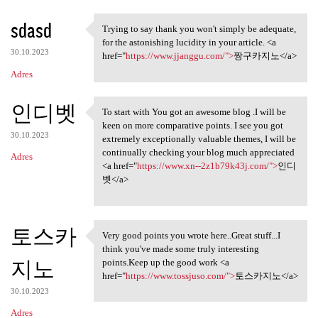
sdasd
Trying to say thank you won't simply be adequate,
Trying to say thank you won't
for the astonishing lucidity in your article. <a
30.10.2023
href="
https://www.jjanggu.com/">
짱구카지노</a>
Adres
인디벳
To start with You got an awesome blog .I will be
To start with You got an
keen on more comparative points. I see you got
30.10.2023
extremely exceptionally valuable themes, I will be
continually checking your blog much appreciated
Adres
<a href="
https://www.xn--2z1b79k43j.com/">
인디
벳</a>
토스카
Very good points you wrote here..Great stuff...I
Very good points you wrote
think you've made some truly interesting
지노
points.Keep up the good work <a
href="
https://www.tossjuso.com/">
토스카지노</a>
30.10.2023
Adres