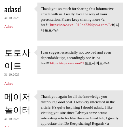
adasd
Thank you so much for sharing this Informative
Thank you so much for sharing
article with us. I really love the way of your
30.10.2023
presentation. Please keep sharing more <a
href="
https://www.xn--910ba239fqvva.com/">
바나
Adres
나토토</a>
토토사
I can suggest essentially not too bad and even
I can suggest essentially not
dependable tips, accordingly see it: <a
이트
href="
https://topcess.com/">
토토사이트</a>
31.10.2023
Adres
메이저
Thank you again for all the knowledge you
Thank you again for all the
distribute,Good post. I was very interested in the
놀이터
article, it's quite inspiring I should admit. I like
visiting you site since I always come across
interesting articles like this one.Great Job, I greatly
31.10.2023
appreciate that.Do Keep sharing! Regards <a