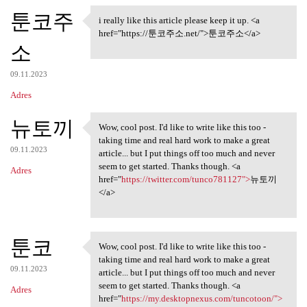
툰코주
i really like this article please keep it up. <a
i really like this article
href="https://툰코주소.net/">툰코주소</a>
소
09.11.2023
Adres
뉴토끼
Wow, cool post. I'd like to write like this too -
Wow, cool post. I'd like to
taking time and real hard work to make a great
09.11.2023
article... but I put things off too much and never
seem to get started. Thanks though. <a
Adres
href="
https://twitter.com/tunco781127">
뉴토끼
</a>
툰코
Wow, cool post. I'd like to write like this too -
Wow, cool post. I'd like to
taking time and real hard work to make a great
09.11.2023
article... but I put things off too much and never
seem to get started. Thanks though. <a
Adres
href="
https://my.desktopnexus.com/tuncotoon/">