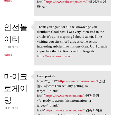
Adres
href="
https://www.cubescripts.com/">
메이저놀이
터</a>
안전놀
Thank you again for all the knowledge you
Thank you again for all the
distribute,Good post. I was very interested in the
이터
article, it's quite inspiring I should admit. I like
visiting you site since I always come across
interesting articles like this one.Great Job, I greatly
31.10.2023
appreciate that.Do Keep sharing! Regards
Adres
https://www.bazanos.com/
마이크
Great post <a
Great post <a target="_href=
target="_href="
https://www.erzcasino.com">
안전
로게이
놀이터</a>! I am actually getting <a
target="_blank"
href="
https://www.erzcasino.com">
안전공원
밍
</a>ready to across this information <a
target="_blank"
03.11.2023
href="
https://www.erzcasino.com">
검증사이트