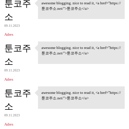
툰코주
awesome blogging. nice to read it, <a href="https://
awesome blogging. nice to
툰코주소.net/">툰코주소</a>
소
09.11.2023
Adres
툰코주
awesome blogging. nice to read it, <a href="https://
awesome blogging. nice to
툰코주소.net/">툰코주소</a>
소
09.11.2023
Adres
툰코주
awesome blogging. nice to read it, <a href="https://
awesome blogging. nice to
툰코주소.net/">툰코주소</a>
소
09.11.2023
Adres