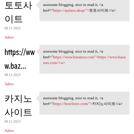
토토사
awesome blogging. nice to read it, <a
awesome blogging. nice to
href="
https://ajslaos.shop/">
토토사이트</a>
이트
08.11.2023
Adres
https://ww
awesome blogging. nice to read it, <a
awesome blogging. nice to
href="
https://www.bazanos.com">https://www.baza
w.baz...
nos.com/</a>
08.11.2023
Adres
카지노
awesome blogging. nice to read it, <a
awesome blogging. nice to
href="
https://hoteltoto.com/">
카지노사이트</a>
사이트
09.11.2023
Adres