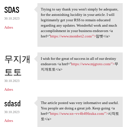
SDAS
Trying to say thank you won't simply be adequate,
Trying to say thank you won't
for the astonishing lucidity in your article. I will
30.10.2023
legitimately get your RSS to remain educated
regarding any updates. Wonderful work and much
Adres
accomplishment in your business endeavors <a
href="
https://www.mombet2.com/">
맘벳</a>
무지개
I wish for the great of success in all of our destiny
I wish for the great of
endeavors <a href="
https://www.mjgtoto.com/">
무
토토
지개토토</a>
30.10.2023
Adres
sdasd
The article posted was very informative and useful.
The article posted was very
You people are doing a great job. Keep going <a
30.10.2023
href="
https://www.xn--vv4b49fzuka.com/">
시작토
토</a>
Adres