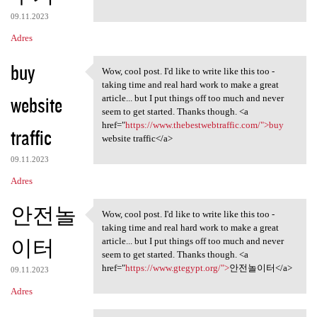
09.11.2023
Adres
buy
Wow, cool post. I'd like to write like this too -
Wow, cool post. I'd like to
taking time and real hard work to make a great
website
article... but I put things off too much and never
seem to get started. Thanks though. <a
href="
https://www.thebestwebtraffic.com/">buy
traffic
website traffic</a>
09.11.2023
Adres
안전놀
Wow, cool post. I'd like to write like this too -
Wow, cool post. I'd like to
taking time and real hard work to make a great
이터
article... but I put things off too much and never
seem to get started. Thanks though. <a
href="
https://www.gtegypt.org/">
안전놀이터</a>
09.11.2023
Adres