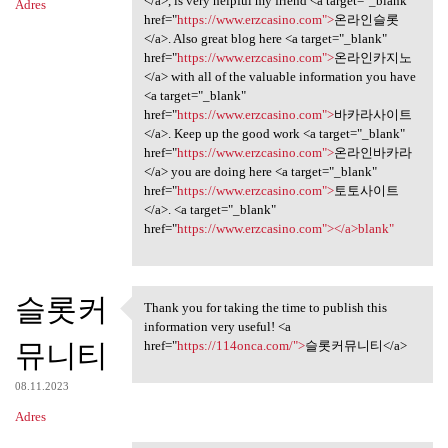
</a>, is very helpful my friend <a target="_blank"
Adres
href="
https://www.erzcasino.com">
온라인슬롯
</a>. Also great blog here <a target="_blank"
href="
https://www.erzcasino.com">
온라인카지노
</a> with all of the valuable information you have
<a target="_blank"
href="
https://www.erzcasino.com">
바카라사이트
</a>. Keep up the good work <a target="_blank"
href="
https://www.erzcasino.com">
온라인바카라
</a> you are doing here <a target="_blank"
href="
https://www.erzcasino.com">
토토사이트
</a>. <a target="_blank"
href="
https://www.erzcasino.com"></a>blank"
슬롯커
Thank you for taking the time to publish this
Thank you for taking the time
information very useful! <a
뮤니티
href="
https://114onca.com/">
슬롯커뮤니티</a>
08.11.2023
Adres