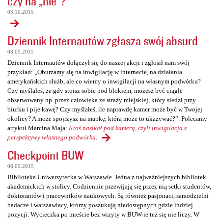
czy na „nie”?
03.10.2015
Dziennik Internautów zgłasza swój absurd
08.09.2015
Dziennik Internautów dołączył się do naszej akcji i zgłosił nam swój
przykład: „Oburzamy się na inwigilację w internecie, na działania
amerykańskich służb, ale co wiemy o inwigilacji na własnym podwórku?
Czy myślałeś, że gdy stoisz sobie pod blokiem, możesz być ciągle
obserwowany np. przez człowieka ze straży miejskiej, który siedzi przy
biurku i pije kawę? Czy myślałeś, ile naprawdę kamer może być w Twojej
okolicy? A może spojrzysz na mapkę, która może to ukazywać?”. Polecamy
artykuł Marcina Maja:
Ktoś nasikał pod kamerą, czyli inwigilacja z
perspektywy własnego podwórka
.
Checkpoint BUW
08.09.2015
Biblioteka Uniwersytecka w Warszawie. Jedna z najważniejszych bibliotek
akademickich w stolicy. Codziennie przewijają się przez nią setki studentów,
doktorantów i pracowników naukowych. Są również pasjonaci, samodzielni
badacze i warszawiacy, którzy poszukują niedostępnych gdzie indziej
pozycji. Wycieczka po mieście bez wizyty w BUW-ie też się nie liczy. W