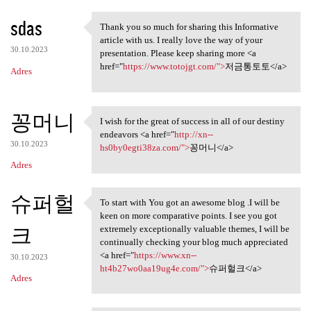
sdas
Thank you so much for sharing this Informative
Thank you so much for sharing
article with us. I really love the way of your
30.10.2023
presentation. Please keep sharing more <a
href="
https://www.totojgt.com/">
저금통토토</a>
Adres
꽁머니
I wish for the great of success in all of our destiny
I wish for the great of
endeavors <a href="
http://xn--
30.10.2023
hs0by0egti38za.com/">
꽁머니</a>
Adres
슈퍼헐
To start with You got an awesome blog .I will be
To start with You got an
keen on more comparative points. I see you got
크
extremely exceptionally valuable themes, I will be
continually checking your blog much appreciated
<a href="
https://www.xn--
30.10.2023
ht4b27wo0aa19ug4e.com/">
슈퍼헐크</a>
Adres