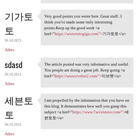
기가토
Very good points you wrote here..Great stuff...I
Very good points you wrote
think you've made some truly interesting
토
points.Keep up the good work <a
href="
https://www.totogiga.com/">
기가토토</a>
30.10.2023
Adres
sdasd
The article posted was very informative and useful.
The article posted was very
You people are doing a great job. Keep going <a
30.10.2023
href="
https://www.evebet2.com/">
이브벳</a>
Adres
세븐토
I am propelled by the information that you have on
I am propelled by the
this blog. It demonstrates how well you grasp this
토
subject <a href="
https://www.7seventoto.com/">
세
븐토토</a>
30.10.2023
Adres