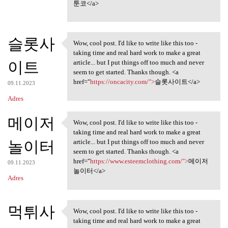
툰코</a>
슬롯사
Wow, cool post. I'd like to write like this too -
Wow, cool post. I'd like to
taking time and real hard work to make a great
이트
article... but I put things off too much and never
seem to get started. Thanks though. <a
href="
https://oncacity.com/">
슬롯사이트</a>
09.11.2023
Adres
메이저
Wow, cool post. I'd like to write like this too -
Wow, cool post. I'd like to
taking time and real hard work to make a great
놀이터
article... but I put things off too much and never
seem to get started. Thanks though. <a
href="
https://www.esteemclothing.com/">
메이저
09.11.2023
놀이터</a>
Adres
먹튀사
Wow, cool post. I'd like to write like this too -
Wow, cool post. I'd like to
taking time and real hard work to make a great