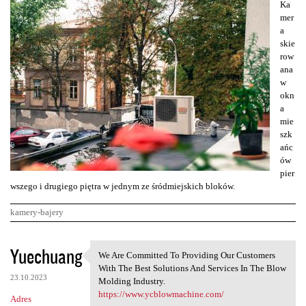
Ka
mer
a
skie
row
ana
w
okn
a
mie
szk
ańc
ów
pier
wszego i drugiego piętra w jednym ze śródmiejskich bloków.
kamery-bajery
K
Yuechuang
We Are Committed To Providing Our Customers
We Are Committed To Providing
o
With The Best Solutions And Services In The Blow
23.10.2023
m
Molding Industry.
https://www.ycblowmachine.com/
Adres