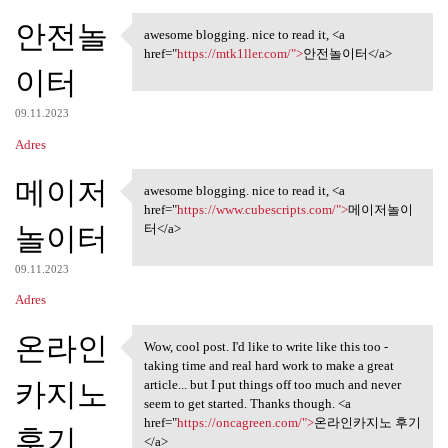
안전놀
awesome blogging. nice to read it, <a
awesome blogging. nice to
href="
https://mtk1ller.com/">
안전놀이터</a>
이터
09.11.2023
Adres
메이저
awesome blogging. nice to read it, <a
awesome blogging. nice to
href="
https://www.cubescripts.com/">
메이저놀이
놀이터
터</a>
09.11.2023
Adres
온라인
Wow, cool post. I'd like to write like this too -
Wow, cool post. I'd like to
taking time and real hard work to make a great
카지노
article... but I put things off too much and never
seem to get started. Thanks though. <a
href="
https://oncagreen.com/">
온라인카지노 후기
후기
</a>