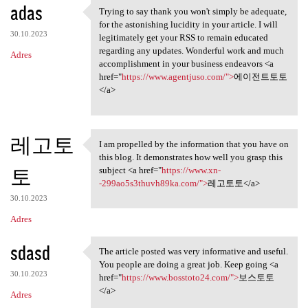
adas
Trying to say thank you won't simply be adequate,
Trying to say thank you won't
for the astonishing lucidity in your article. I will
30.10.2023
legitimately get your RSS to remain educated
regarding any updates. Wonderful work and much
Adres
accomplishment in your business endeavors <a
href="
https://www.agentjuso.com/">
에이전트토토
</a>
레고토
I am propelled by the information that you have on
I am propelled by the
this blog. It demonstrates how well you grasp this
토
subject <a href="
https://www.xn-
-299ao5s3thuvh89ka.com/">
레고토토</a>
30.10.2023
Adres
sdasd
The article posted was very informative and useful.
The article posted was very
You people are doing a great job. Keep going <a
30.10.2023
href="
https://www.bosstoto24.com/">
보스토토
</a>
Adres