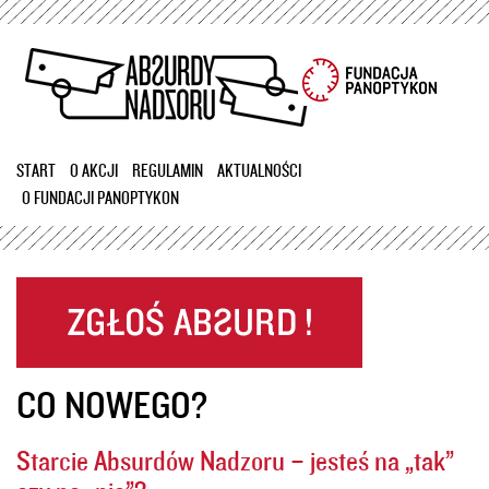
Przejdź
do
treści
START
O AKCJI
REGULAMIN
AKTUALNOŚCI
O FUNDACJI PANOPTYKON
CO NOWEGO?
Starcie Absurdów Nadzoru – jesteś na „tak”