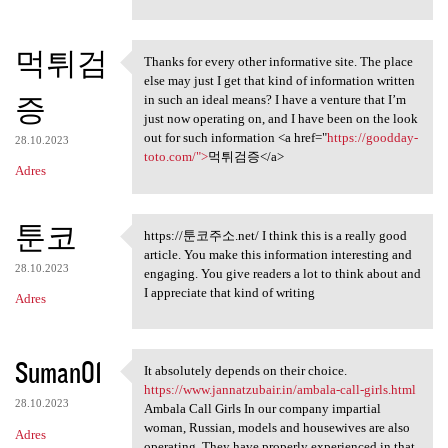
e
n
t
먹튀검
Thanks for every other informative site. The place
Thanks for every other
a
else may just I get that kind of information written
증
in such an ideal means? I have a venture that I’m
r
just now operating on, and I have been on the look
z
out for such information <a href="
https://goodday-
28.10.2023
toto.com/">
먹튀검증</a>
e
Adres
툰코
https://툰코주소.net/ I think this is a really good
https://툰코주소.net/ I think
article. You make this information interesting and
28.10.2023
engaging. You give readers a lot to think about and
I appreciate that kind of writing
Adres
Suman01
It absolutely depends on their choice.
It absolutely depends on
https://www.jannatzubair.in/ambala-call-girls.html
28.10.2023
Ambala Call Girls In our company impartial
woman, Russian, models and housewives are also
Adres
operating. They have properly experienced in that