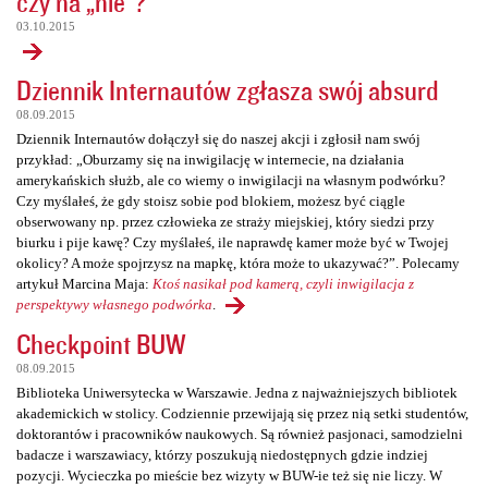
czy na „nie”?
03.10.2015
Dziennik Internautów zgłasza swój absurd
08.09.2015
Dziennik Internautów dołączył się do naszej akcji i zgłosił nam swój
przykład: „Oburzamy się na inwigilację w internecie, na działania
amerykańskich służb, ale co wiemy o inwigilacji na własnym podwórku?
Czy myślałeś, że gdy stoisz sobie pod blokiem, możesz być ciągle
obserwowany np. przez człowieka ze straży miejskiej, który siedzi przy
biurku i pije kawę? Czy myślałeś, ile naprawdę kamer może być w Twojej
okolicy? A może spojrzysz na mapkę, która może to ukazywać?”. Polecamy
artykuł Marcina Maja:
Ktoś nasikał pod kamerą, czyli inwigilacja z
perspektywy własnego podwórka
.
Checkpoint BUW
08.09.2015
Biblioteka Uniwersytecka w Warszawie. Jedna z najważniejszych bibliotek
akademickich w stolicy. Codziennie przewijają się przez nią setki studentów,
doktorantów i pracowników naukowych. Są również pasjonaci, samodzielni
badacze i warszawiacy, którzy poszukują niedostępnych gdzie indziej
pozycji. Wycieczka po mieście bez wizyty w BUW-ie też się nie liczy. W