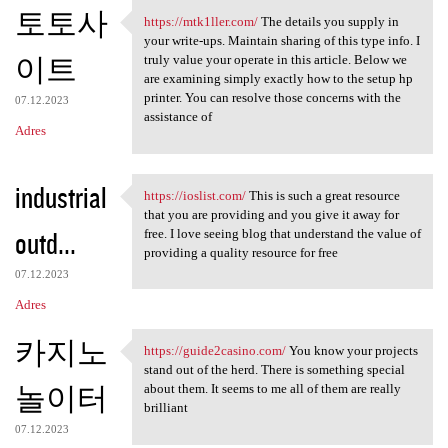
토토사
https://mtk1ller.com/
The details you supply in
https://mtk1ller.com/ The
your write-ups. Maintain sharing of this type info. I
이트
truly value your operate in this article. Below we
are examining simply exactly how to the setup hp
printer. You can resolve those concerns with the
07.12.2023
assistance of
Adres
industrial
https://ioslist.com/
This is such a great resource
https://ioslist.com/ This is
that you are providing and you give it away for
outd...
free. I love seeing blog that understand the value of
providing a quality resource for free
07.12.2023
Adres
카지노
https://guide2casino.com/
You know your projects
https://guide2casino.com/ You
stand out of the herd. There is something special
놀이터
about them. It seems to me all of them are really
brilliant
07.12.2023