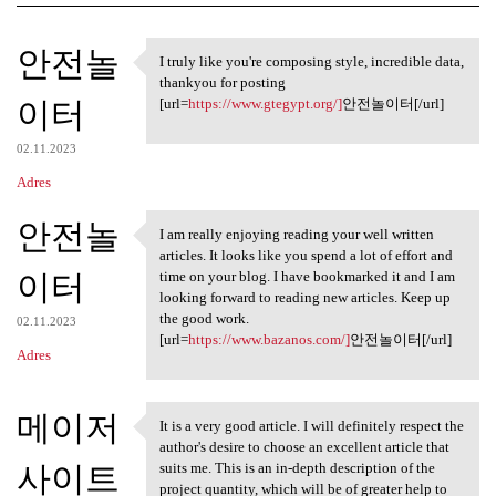
K
안전놀
I truly like you're composing style, incredible data,
I truly like you're composing
o
thankyou for posting
이터
m
[url=
https://www.gtegypt.org/]
안전놀이터[/url]
e
02.11.2023
n
Adres
t
안전놀
a
I am really enjoying reading your well written
I am really enjoying reading
articles. It looks like you spend a lot of effort and
r
이터
time on your blog. I have bookmarked it and I am
z
looking forward to reading new articles. Keep up
the good work.
e
02.11.2023
[url=
https://www.bazanos.com/]
안전놀이터[/url]
Adres
메이저
It is a very good article. I will definitely respect the
It is a very good article. I
author's desire to choose an excellent article that
사이트
suits me. This is an in-depth description of the
project quantity, which will be of greater help to