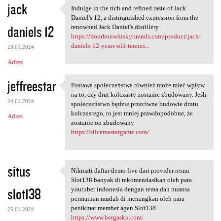
jack
Indulge in the rich and refined taste of Jack
Indulge in the rich and
Daniel's 12, a distinguished expression from the
daniels 12
renowned Jack Daniel's distillery.
https://bourbonwhiskybrands.com/product/jack-
daniels-12-years-old-tennes...
23.01.2024
Adres
jeffreestar
Postawa społeczeństwa również może mieć wpływ
Postawa społeczeństwa również
na to, czy drut kolczasty zostanie zbudowany. Jeśli
24.01.2024
społeczeństwo będzie przeciwne budowie drutu
kolczastego, to jest mniej prawdopodobne, że
Adres
zostanie on zbudowany
https://slicemastergame.com/
situs
Nikmati daftar demo live dari provider resmi
Nikmati daftar demo live dari
Slot138 banyak di rekomendasikan oleh para
slot138
youtuber indonesia dengan tema dan nuansa
permainan mudah di menangkan oleh para
penikmat member agen Slot138.
25.01.2024
https://www.bergasku.com/