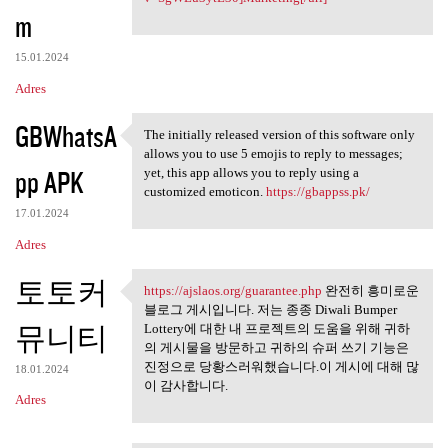
m
15.01.2024
Adres
GBWhatsA
The initially released version of this software only
The initially released
allows you to use 5 emojis to reply to messages;
pp APK
yet, this app allows you to reply using a
customized emoticon.
https://gbappss.pk/
17.01.2024
Adres
토토커
https://ajslaos.org/guarantee.php
완전히 흥미로운
https://ajslaos.org/guarantee
블로그 게시입니다. 저는 종종 Diwali Bumper
뮤니티
Lottery에 대한 내 프로젝트의 도움을 위해 귀하
의 게시물을 방문하고 귀하의 슈퍼 쓰기 기능은
진정으로 당황스러워했습니다.이 게시에 대해 많
18.01.2024
이 감사합니다.
Adres