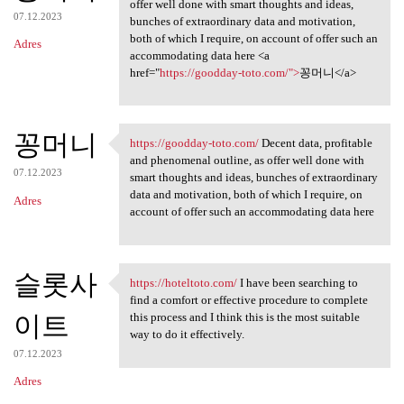
Decent data, profitable and
offer well done with smart thoughts and ideas,
07.12.2023
bunches of extraordinary data and motivation,
both of which I require, on account of offer such an
Adres
accommodating data here <a
href="
https://goodday-toto.com/">
꽁머니</a>
꽁머니
https://goodday-toto.com/
Decent data, profitable
https://goodday-toto.com/
and phenomenal outline, as offer well done with
07.12.2023
smart thoughts and ideas, bunches of extraordinary
data and motivation, both of which I require, on
Adres
account of offer such an accommodating data here
슬롯사
https://hoteltoto.com/
I have been searching to
https://hoteltoto.com/ I have
find a comfort or effective procedure to complete
이트
this process and I think this is the most suitable
way to do it effectively.
07.12.2023
Adres