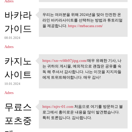
Adres
바카라
우리는 여러분을 위해 2024년을 맞아 안전한 온
우리는 여러분을 위해 2024년을
라인 바카라사이트를 선택하는 방법과 튜토리얼
맞아 안전한 온라인
가이드
을 제공합니다.
https://mrbacara.com/
08.01.2024
Adres
카지노
https://xn--vf4b97jipg.com/
매우 유쾌한 기사, 나
https://xn--vf4b97jipg.com/매우
는 귀하의 게시물, 예외적으로 괜찮은 공유를 숙
사이트
독 해 주셔서 감사합니다. 나는 이것을 지지자들
에게 트위트해야합니다. 매우 감사!
10.01.2024
Adres
무료스
https://njtv-01.com
처음으로 여기를 방문하고 블
https://njtv-01.com 처음으로 여기를
로그에서 흥미로운 내용을 많이 발견했습니다.
포츠중
특히 토론입니다. 감사합니다.