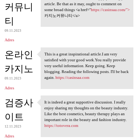
커뮤니
article. Be that as it may, ought to comment on
some broad things <a href="
https://casinsaa.com/">
카지노커뮤니티</a>
티
09.11.2023
Adres
온라인
This is a great inspirational article.I am very
This is a great inspirational
satisfied with your good work.You really provide
카지노
very useful information. Keep going. Keep
blogging. Reading the following posts. I'll be back
again.
https://casinsaa.com
09.11.2023
Adres
검증사
It is indeed a great supportive discussion. I really
It is indeed a great
enjoy sharing my thoughts on the beauty industry.
이트
Like the best cosmetics, beauty therapy plays an
important role in the beauty and fashion industry.
https://totovera.com
12.11.2023
Adres