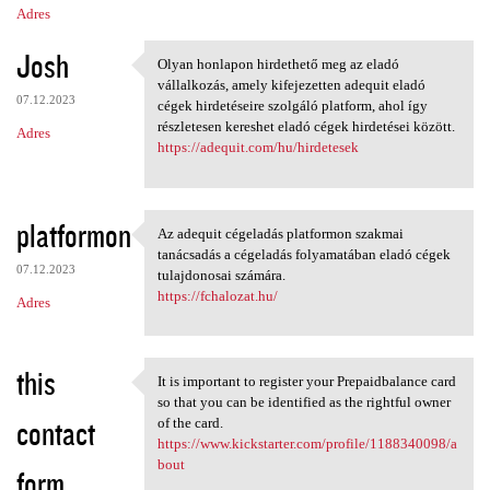
Adres
Josh
Olyan honlapon hirdethető meg az eladó
Olyan honlapon hirdethető meg
vállalkozás, amely kifejezetten adequit eladó
07.12.2023
cégek hirdetéseire szolgáló platform, ahol így
részletesen kereshet eladó cégek hirdetései között.
Adres
https://adequit.com/hu/hirdetesek
platformon
Az adequit cégeladás platformon szakmai
Az adequit cégeladás
tanácsadás a cégeladás folyamatában eladó cégek
07.12.2023
tulajdonosai számára.
https://fchalozat.hu/
Adres
this
It is important to register your Prepaidbalance card
It is important to register
so that you can be identified as the rightful owner
contact
of the card.
https://www.kickstarter.com/profile/1188340098/a
bout
form