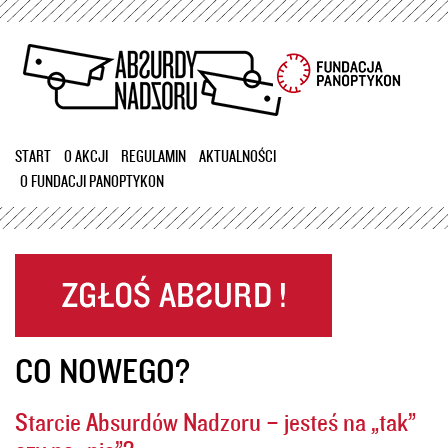
Przejdź
do
treści
START
O AKCJI
REGULAMIN
AKTUALNOŚCI
O FUNDACJI PANOPTYKON
CO NOWEGO?
Starcie Absurdów Nadzoru – jesteś na „tak”