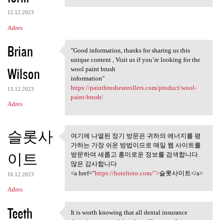
12.12.2023
Adres
Brian
"Good information, thanks for sharing us this
"Good information, thanks for
unique content , Visit us if you’re looking for the
Wilson
wool paint brush
information"
https://paintbrushesnrollers.com/product/wool-
13.12.2023
paint-brush/
Adres
슬롯사
여기에 나열된 정기 방문은 귀하의 에너지를 평
여기에 나열된 정기 방문은 귀하
가하는 가장 쉬운 방법이므로 매일 웹 사이트를
의 에너지를 평가하는
이트
방문하여 새롭고 흥미로운 정보를 검색합니다.
많은 감사합니다
<a href="
https://hoteltoto.com/">
슬롯사이트</a>
16.12.2023
Adres
Teeth
It is worth knowing that all dental insurance
It is worth knowing that all