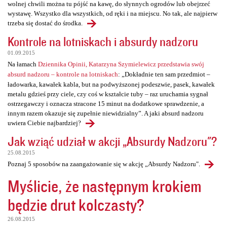
wolnej chwili można tu pójść na kawę, do słynnych ogrodów lub obejrzeć
wystawę. Wszystko dla wszystkich, od ręki i na miejscu. No tak, ale najpierw
trzeba się dostać do środka.
Kontrole na lotniskach i absurdy nadzoru
01.09.2015
Na łamach
Dziennika Opinii, Katarzyna Szymielewicz przedstawia swój
absurd nadzoru – kontrole na lotniskach
: „Dokładnie ten sam przedmiot –
ładowarka, kawałek kabla, but na podwyższonej podeszwie, pasek, kawałek
metalu gdzieś przy ciele, czy coś w kształcie tuby – raz uruchamia sygnał
ostrzegawczy i oznacza stracone 15 minut na dodatkowe sprawdzenie, a
innym razem okazuje się zupełnie niewidzialny”. A jaki absurd nadzoru
uwiera Ciebie najbardziej?
Jak wziąć udział w akcji „Absurdy Nadzoru"?
25.08.2015
Poznaj 5 sposobów na zaangażowanie się w akcję „Absurdy Nadzoru".
Myślicie, że następnym krokiem
będzie drut kolczasty?
26.08.2015