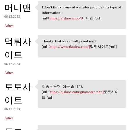
머니맨
I don’t think many of websites provide this type of
I don’t think many of
information.
06.12.2023
[url=
https://ajslaos.shop/]
머니맨[/url]
Adres
먹튀사
Thanks, that was a really cool read
Thanks, that was a really
[url=
https://www.danlew.com/]
먹튀사이트[/url]
이트
06.12.2023
Adres
토토사
체중 감량에 성공 습니다.
체중 감량에 성공 습니다.
[url=
https://ajslaos.com/guarantee.php]
토토사이
이트
트[/url]
06.12.2023
Adres