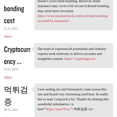
doesn’t cover teeth bonding. However, Some
bonding
insurance may cover a bit of cost if dental bonding
may seem more necessary.
https://www.insurancheck.com/is-dental-bonding-
cost
covered-by-insurance/
21.12.2023
Adres
Cryptocurr
Our team of experienced journalists and industry
Our team of experienced
experts work tirelessly to deliver accurate and
ency ...
insightful content.
https://cryptologia.io/
04.01.2024
Adres
먹튀검
I was surfing net and fortunately came across this
I was surfing net and
site and found very interesting stuff here. Its really
증
fun to read. I enjoyed a lot. Thanks for sharing this
wonderful information <a
href="
https://toto79.io/">
먹튀검증</a>
08.01.2024