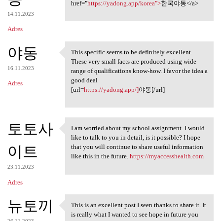
href="
https://yadong.app/korea">
한국야동</a>
14.11.2023
Adres
야동
This specific seems to be definitely excellent.
This specific seems to be
These very small facts are produced using wide
16.11.2023
range of qualifications know-how. I favor the idea a
good deal
Adres
[url=
https://yadong.app/]
야동[/url]
토토사
I am worried about my school assignment. I would
I am worried about my school
like to talk to you in detail, is it possible? I hope
이트
that you will continue to share useful information
like this in the future.
https://myaccesshealth.com
23.11.2023
Adres
뉴토끼
This is an excellent post I seen thanks to share it. It
This is an excellent post I
is really what I wanted to see hope in future you