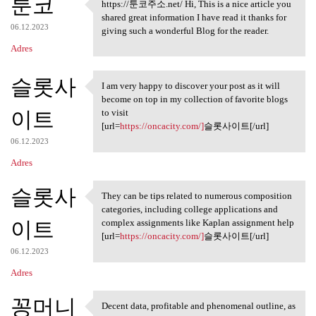
툰코
https://툰코주소.net/ Hi, This is a nice article you
https://툰코주소.net/ Hi, This is
shared great information I have read it thanks for
06.12.2023
giving such a wonderful Blog for the reader.
Adres
슬롯사
I am very happy to discover your post as it will
I am very happy to discover
become on top in my collection of favorite blogs
이트
to visit
[url=
https://oncacity.com/]
슬롯사이트[/url]
06.12.2023
Adres
슬롯사
They can be tips related to numerous composition
They can be tips related to
categories, including college applications and
이트
complex assignments like Kaplan assignment help
[url=
https://oncacity.com/]
슬롯사이트[/url]
06.12.2023
Adres
꽁머니
Decent data, profitable and phenomenal outline, as