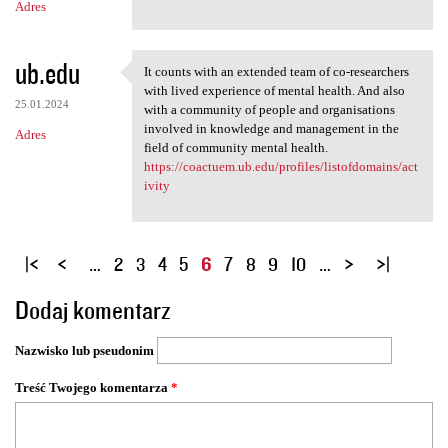
Adres
ub.edu
It counts with an extended team of co-researchers
It counts with an extended
with lived experience of mental health. And also
25.01.2024
with a community of people and organisations
involved in knowledge and management in the
Adres
field of community mental health.
https://coactuem.ub.edu/profiles/listofdomains/act
ivity
S
…
2
3
4
5
6
7
8
9
10
…
t
Dodaj komentarz
r
o
Nazwisko lub pseudonim
n
y
Treść Twojego komentarza
*