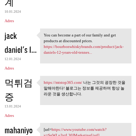
계
10.01.2024
Adres
jack
You can become a part of our family and get
You can become a part of our
products at discounted prices.
daniel's 1...
https://bourbonwhiskybrands.com/product/jack-
daniels-12-years-old-tennes...
12.01.2024
Adres
먹튀검
https://mtstop365.com/
나는 그것의 굉장한 것을
https://mtstop365.com/ 나는 그것의
말해야한다! 블로그는 정보를 제공하며 항상 놀
증
라운 것을 생산합니다.
13.01.2024
Adres
mahaniyo
[url=
https://www.youtube.com/watch?
[url=https://www.youtube.com
v=SgWLu3ytL30]Marketing[/url]