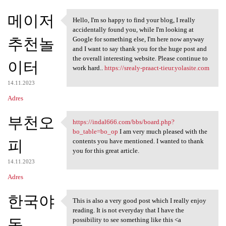
메이저
Hello, I'm so happy to find your blog, I really
Hello, I'm so happy to find
accidentally found you, while I'm looking at
추천놀
Google for something else, I'm here now anyway
and I want to say thank you for the huge post and
the overall interesting website. Please continue to
이터
work hard..
https://srealy-praact-tieur.yolasite.com
14.11.2023
Adres
부천오
https://indal666.com/bbs/board.php?
https://indal666.com/bbs
bo_table=bo_op
I am very much pleased with the
피
contents you have mentioned. I wanted to thank
you for this great article.
14.11.2023
Adres
한국야
This is also a very good post which I really enjoy
This is also a very good post
reading. It is not everyday that I have the
동
possibility to see something like this <a