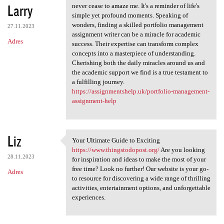
Larry
never cease to amaze me. It's a reminder of life's
simple yet profound moments. Speaking of
wonders, finding a skilled portfolio management
27.11.2023
assignment writer can be a miracle for academic
Adres
success. Their expertise can transform complex
concepts into a masterpiece of understanding.
Cherishing both the daily miracles around us and
the academic support we find is a true testament to
a fulfilling journey.
https://assignmentshelp.uk/portfolio-management-
assignment-help
Liz
Your Ultimate Guide to Exciting
Your Ultimate Guide to
https://www.thingstodopost.org/
Are you looking
28.11.2023
for inspiration and ideas to make the most of your
free time? Look no further! Our website is your go-
Adres
to resource for discovering a wide range of thrilling
activities, entertainment options, and unforgettable
experiences.