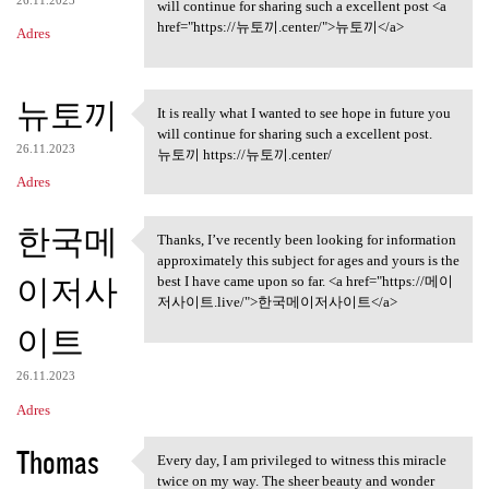
26.11.2023
will continue for sharing such a excellent post <a
href="https://뉴토끼.center/">뉴토끼</a>
Adres
뉴토끼
It is really what I wanted to see hope in future you
It is really what I wanted to
will continue for sharing such a excellent post.
26.11.2023
뉴토끼 https://뉴토끼.center/
Adres
한국메
Thanks, I’ve recently been looking for information
Thanks, I’ve recently been
approximately this subject for ages and yours is the
이저사
best I have came upon so far. <a href="https://메이
저사이트.live/">한국메이저사이트</a>
이트
26.11.2023
Adres
Thomas
Every day, I am privileged to witness this miracle
Every day, I am privileged to
twice on my way. The sheer beauty and wonder