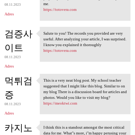
me.
08.11.2023
https://totovera.com
Adres
검증사
Salute to you! The records you provided are very
Salute to you! The records
useful. After analyzing your article, I was surprised.
이트
I know you explained it thoroughly
https://totovera.com
08.11.2023
Adres
먹튀검
This is a very neat blog post. My school teacher
This is a very neat blog post
suggested that I might like this blog. Similar to on
증
my blog There is a discussion board for articles and
photos. Would you like to visit my blog?
https://meoktwi.com
08.11.2023
Adres
카지노
I think this is a standout amongst the most critical
I think this is a standout
data for me. What"s more, i"m happy perusing your