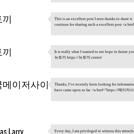
토끼
This is an excellent post I seen thanks to share it.
This is an excellent post I
continue for sharing such a excellent post <a
3
토끼
It is really what I wanted to see hope in future yo
It is really what I wanted to
뉴토끼 https://뉴토끼.center/
3
국메이저사이
Thanks, I’ve recently been looking for informatio
Thanks, I’ve recently been
have came upon so far. <a href="https:
3
as Larry
Every day, I am privileged to witness this mirac