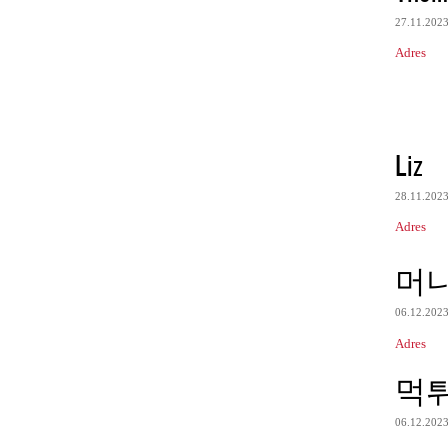
27.11.202
Adres
Liz
28.11.202
Adres
머
06.12.202
Adres
먹
06.12.202