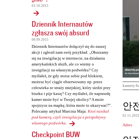
03.10.2015
Dziennik Internautów
zgłasza swój absurd
08.09.2015
Dziennik Internautów dołączył się do naszej
akcji i zgłosił nam swój przykład: „Oburzamy
się na inwigilację w internecie, na działania
amerykańskich służb, ale co wiemy o
inwigilacji na własnym podwórku? Czy
myślałeś, że gdy stoisz sobie pod blokiem,
możesz być ciągle obserwowany np. przez
kamery-b
człowieka ze straży miejskiej, który siedzi przy
biurku i pije kawę? Czy myślałeś, ile naprawdę
kamer może być w Twojej okolicy? A może
K
안
spojrzysz na mapkę, która może to ukazywać?”.
o
Polecamy artykuł Marcina Maja:
Ktoś nasikał
02.11.202
m
pod kamerą, czyli inwigilacja z perspektywy
własnego podwórka
.
Adres
e
Checkpoint BUW
n