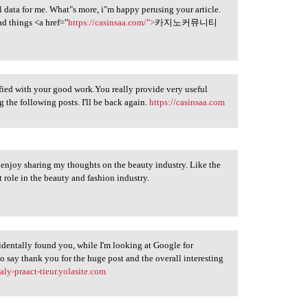
al data for me. What"s more, i"m happy perusing your article.
d things <a href="
https://casinsaa.com/">
카지노커뮤니티
tisfied with your good work.You really provide very useful
the following posts. I'll be back again.
https://casinsaa.com
ly enjoy sharing my thoughts on the beauty industry. Like the
 role in the beauty and fashion industry.
cidentally found you, while I'm looking at Google for
o say thank you for the huge post and the overall interesting
ealy-praact-tieur.yolasite.com