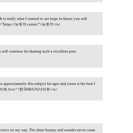
 It is really what I wanted to see hope in future you will
 href="https://뉴토끼.center/">뉴토끼</a>
u will continue for sharing such a excellent post.
n approximately this subject for ages and yours is the best I
//메이저사이트.live/">한국메이저사이트</a>
le twice on my way. The sheer beauty and wonder never cease