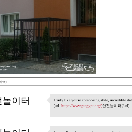
ajery
전놀이터
I truly like you're composing style, incredible da
I truly like you're composing
[url=
https://www.gtegypt.org/]
안전놀이터[/url]
3