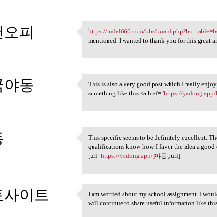
천오피
https://indal666.com/bbs/board.php?bo_table=
https://indal666.com/bbs
mentioned. I wanted to thank you for this great ar
3
국야동
This is also a very good post which I really enjoy 
This is also a very good post
something like this <a href="
https://yadong.app/
3
동
This specific seems to be definitely excellent. T
This specific seems to be
qualifications know-how. I favor the idea a good 
3
[url=
https://yadong.app/]
야동[/url]
토사이트
I am worried about my school assignment. I would l
I am worried about my school
will continue to share useful information like this
3