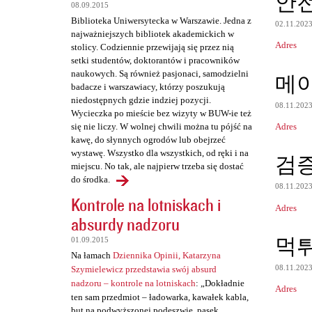
안
08.09.2015
t
Biblioteka Uniwersytecka w Warszawie. Jedna z
02.11.202
a
najważniejszych bibliotek akademickich w
Adres
stolicy. Codziennie przewijają się przez nią
r
setki studentów, doktorantów i pracowników
z
naukowych. Są również pasjonaci, samodzielni
메
badacze i warszawiacy, którzy poszukują
e
niedostępnych gdzie indziej pozycji.
08.11.202
Wycieczka po mieście bez wizyty w BUW-ie też
Adres
się nie liczy. W wolnej chwili można tu pójść na
kawę, do słynnych ogrodów lub obejrzeć
wystawę. Wszystko dla wszystkich, od ręki i na
검
miejscu. No tak, ale najpierw trzeba się dostać
do środka.
08.11.202
Kontrole na lotniskach i
Adres
absurdy nadzoru
먹
01.09.2015
Na łamach
Dziennika Opinii, Katarzyna
08.11.202
Szymielewicz przedstawia swój absurd
nadzoru – kontrole na lotniskach
: „Dokładnie
Adres
ten sam przedmiot – ładowarka, kawałek kabla,
but na podwyższonej podeszwie, pasek,