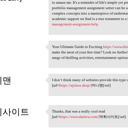
Every day, I am privileged to
to amaze me. It's a reminder of life's simple yet
3
portfolio management assignment writer can be a 
complex concepts into a masterpiece of understan
academic support we find is a true testament to a 
management-assignment-help
Your Ultimate Guide to Exciting
https://www.thi
Your Ultimate Guide to
make the most of your free time? Look no further!
3
range of thrilling activities, entertainment optio
니맨
I don’t think many of websites provide this type 
I don’t think many of
[url=
https://ajslaos.shop/]
머니맨[/url]
3
튀사이트
Thanks, that was a really cool read
Thanks, that was a really
[url=
https://www.danlew.com/]
먹튀사이트[/url]
3