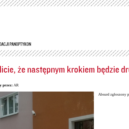
Przejdź
do
treści
DACJI PANOPTYKON
icie, że następnym krokiem będzie dr
5
y przez:
AR
Absurd zgłoszony p