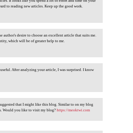
cles. It looks like you spend a lot of effort and time on your
ard to reading new articles. Keep up the good work.
the author's desire to choose an excellent article that suits me.
tity, which will be of greater help to me.
seful. After analyzing your article, I was surprised. I know
suggested that I might like this blog. Similar to on my blog
os. Would you like to visit my blog?
https://meoktwi.com