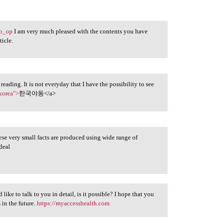
bo_op
I am very much pleased with the contents you have
ticle.
reading. It is not everyday that I have the possibility to see
korea">
한국야동</a>
hese very small facts are produced using wide range of
deal
ike to talk to you in detail, is it possible? I hope that you
 in the future.
https://myaccesshealth.com