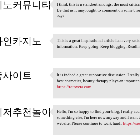
지노커뮤니티
I think this is a standout amongst the most critic
I think this is a standout
Be that as it may, ought to comment on some broa
3
</a>
라인카지노
This is a great inspirational article.I am very sa
This is a great inspirational
information. Keep going. Keep blogging. Reading 
3
증사이트
It is indeed a great supportive discussion. I real
It is indeed a great
best cosmetics, beauty therapy plays an important
3
https://totovera.com
이저추천놀이
Hello, I'm so happy to find your blog, I really ac
Hello, I'm so happy to find
something else, I'm here now anyway and I want t
website. Please continue to work hard..
https://sr
3