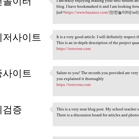
전놀이터
I am really enjoying reading your well written arti
I am really enjoying reading
blog. I have bookmarked it and I am looking forw
3
[url=
https://www.bazanos.com/]
안전놀이터[/url]
이저사이트
It is a very good article. I will definitely respect 
It is a very good article. I
This is an in-depth description of the project quan
3
https://totovera.com
증사이트
Salute to you! The records you provided are very u
Salute to you! The records
you explained it thoroughly
3
https://totovera.com
튀검증
This is a very neat blog post. My school teacher 
This is a very neat blog post
There is a discussion board for articles and phot
3