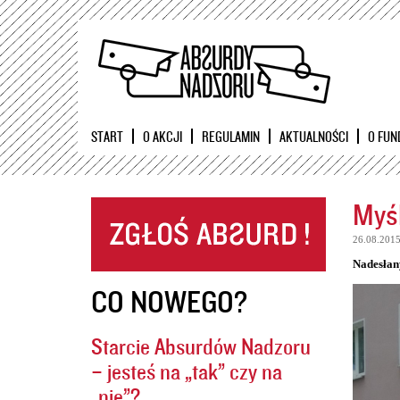
START
O AKCJI
REGULAMIN
AKTUALNOŚCI
O FUN
Myśl
26.08.201
Nadesłan
CO NOWEGO?
Starcie Absurdów Nadzoru
– jesteś na „tak” czy na
„nie”?