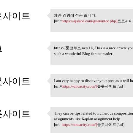
토사이트
체중 감량에 성공 습니다.
체중 감량에 성공 습니다.
[url=
https://ajslaos.com/guarantee.php]
토토사이트[
3
코
https://툰코주소.net/ Hi, This is a nice article you 
https://툰코주소.net/ Hi, This is
such a wonderful Blog for the reader.
3
롯사이트
I am very happy to discover your post as it will b
I am very happy to discover
[url=
https://oncacity.com/]
슬롯사이트[/url]
3
롯사이트
They can be tips related to numerous compositio
They can be tips related to
assignments like Kaplan assignment help
3
[url=
https://oncacity.com/]
슬롯사이트[/url]