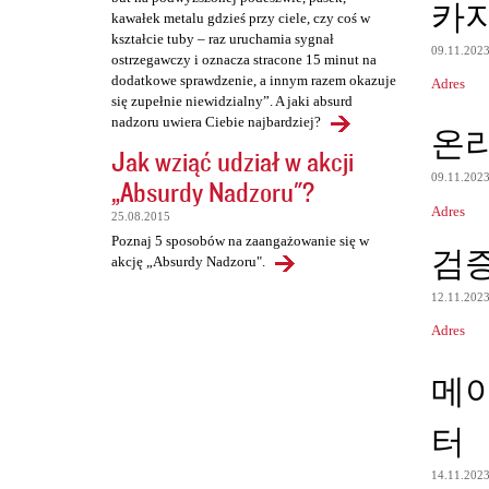
카
kawałek metalu gdzieś przy ciele, czy coś w
kształcie tuby – raz uruchamia sygnał
09.11.202
ostrzegawczy i oznacza stracone 15 minut na
dodatkowe sprawdzenie, a innym razem okazuje
Adres
się zupełnie niewidzialny”. A jaki absurd
nadzoru uwiera Ciebie najbardziej?
온
Jak wziąć udział w akcji
09.11.202
„Absurdy Nadzoru"?
Adres
25.08.2015
Poznaj 5 sposobów na zaangażowanie się w
검
akcję „Absurdy Nadzoru".
12.11.202
Adres
메
터
14.11.202