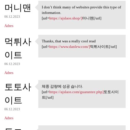
머니맨
I don’t think many of websites provide this type of
I don’t think many of
information.
06.12.2023
[url=
https://ajslaos.shop/]
머니맨[/url]
Adres
먹튀사
Thanks, that was a really cool read
Thanks, that was a really
[url=
https://www.danlew.com/]
먹튀사이트[/url]
이트
06.12.2023
Adres
토토사
체중 감량에 성공 습니다.
체중 감량에 성공 습니다.
[url=
https://ajslaos.com/guarantee.php]
토토사이
이트
트[/url]
06.12.2023
Adres