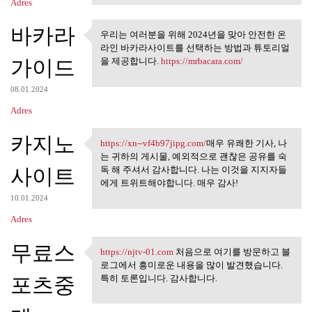
Adres
바카라
우리는 여러분을 위해 2024년을 맞아 안전한 온
우리는 여러분을 위해 2024년을
라인 바카라사이트를 선택하는 방법과 튜토리얼
맞아 안전한 온라인
가이드
을 제공합니다.
https://mrbacara.com/
08.01.2024
Adres
카지노
https://xn--vf4b97jipg.com/
매우 유쾌한 기사, 나
https://xn--vf4b97jipg.com/매우
는 귀하의 게시물, 예외적으로 괜찮은 공유를 숙
사이트
독 해 주셔서 감사합니다. 나는 이것을 지지자들
에게 트위트해야합니다. 매우 감사!
10.01.2024
Adres
무료스
https://njtv-01.com
처음으로 여기를 방문하고 블
https://njtv-01.com 처음으로 여기를
로그에서 흥미로운 내용을 많이 발견했습니다.
포츠중
특히 토론입니다. 감사합니다.