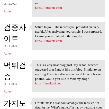
me.
08.11.2023
https://totovera.com
Adres
검증사
Salute to you! The records you provided are very
Salute to you! The records
useful. After analyzing your article, I was surprised.
이트
I know you explained it thoroughly
https://totovera.com
08.11.2023
Adres
먹튀검
This is a very neat blog post. My school teacher
This is a very neat blog post
suggested that I might like this blog. Similar to on
증
my blog There is a discussion board for articles and
photos. Would you like to visit my blog?
https://meoktwi.com
08.11.2023
Adres
카지노
I think this is a standout amongst the most critical
I think this is a standout
data for me. What"s more, i"m happy perusing your