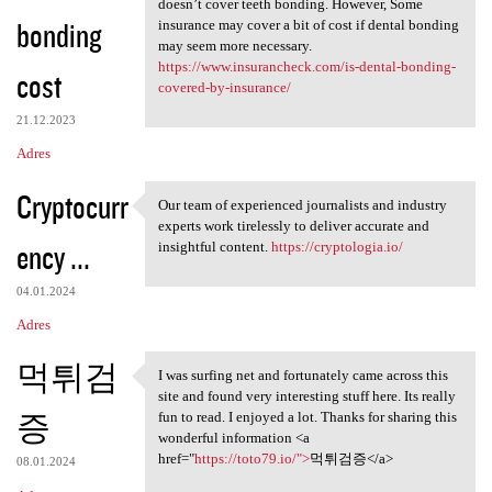
doesn’t cover teeth bonding. However, Some
bonding
insurance may cover a bit of cost if dental bonding
may seem more necessary.
https://www.insurancheck.com/is-dental-bonding-
cost
covered-by-insurance/
21.12.2023
Adres
Cryptocurr
Our team of experienced journalists and industry
Our team of experienced
experts work tirelessly to deliver accurate and
ency ...
insightful content.
https://cryptologia.io/
04.01.2024
Adres
먹튀검
I was surfing net and fortunately came across this
I was surfing net and
site and found very interesting stuff here. Its really
증
fun to read. I enjoyed a lot. Thanks for sharing this
wonderful information <a
href="
https://toto79.io/">
먹튀검증</a>
08.01.2024