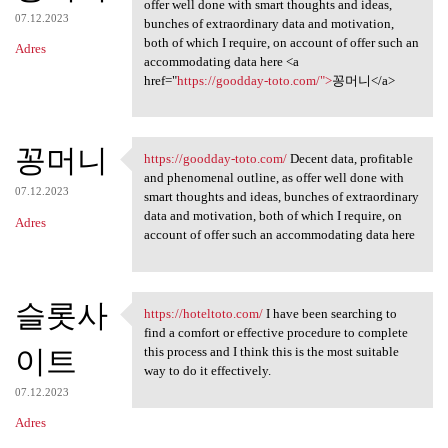
Decent data, profitable and
offer well done with smart thoughts and ideas,
07.12.2023
bunches of extraordinary data and motivation,
both of which I require, on account of offer such an
Adres
accommodating data here <a
href="
https://goodday-toto.com/">
꽁머니</a>
꽁머니
https://goodday-toto.com/
Decent data, profitable
https://goodday-toto.com/
and phenomenal outline, as offer well done with
07.12.2023
smart thoughts and ideas, bunches of extraordinary
data and motivation, both of which I require, on
Adres
account of offer such an accommodating data here
슬롯사
https://hoteltoto.com/
I have been searching to
https://hoteltoto.com/ I have
find a comfort or effective procedure to complete
이트
this process and I think this is the most suitable
way to do it effectively.
07.12.2023
Adres