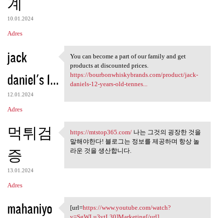
계
10.01.2024
Adres
jack
You can become a part of our family and get
You can become a part of our
products at discounted prices.
daniel's 1...
https://bourbonwhiskybrands.com/product/jack-
daniels-12-years-old-tennes...
12.01.2024
Adres
먹튀검
https://mtstop365.com/
나는 그것의 굉장한 것을
https://mtstop365.com/ 나는 그것의
말해야한다! 블로그는 정보를 제공하며 항상 놀
증
라운 것을 생산합니다.
13.01.2024
Adres
mahaniyo
[url=
https://www.youtube.com/watch?
[url=https://www.youtube.com
v=SgWLu3ytL30]Marketing[/url]