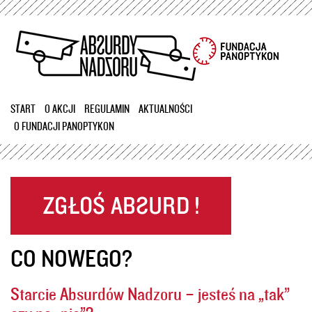
Przejdź
do
treści
START
O AKCJI
REGULAMIN
AKTUALNOŚCI
O FUNDACJI PANOPTYKON
CO NOWEGO?
Starcie Absurdów Nadzoru – jesteś na „tak”