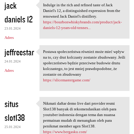
jack
Indulge in the rich and refined taste of Jack
Indulge in the rich and
Daniel's 12, a distinguished expression from the
daniels 12
renowned Jack Daniel's distillery.
https://bourbonwhiskybrands.com/product/jack-
daniels-12-years-old-tennes...
23.01.2024
Adres
jeffreestar
Postawa społeczeństwa również może mieć wpływ
Postawa społeczeństwa również
na to, czy drut kolczasty zostanie zbudowany. Jeśli
24.01.2024
społeczeństwo będzie przeciwne budowie drutu
kolczastego, to jest mniej prawdopodobne, że
Adres
zostanie on zbudowany
https://slicemastergame.com/
situs
Nikmati daftar demo live dari provider resmi
Nikmati daftar demo live dari
Slot138 banyak di rekomendasikan oleh para
slot138
youtuber indonesia dengan tema dan nuansa
permainan mudah di menangkan oleh para
penikmat member agen Slot138.
25.01.2024
https://www.bergasku.com/