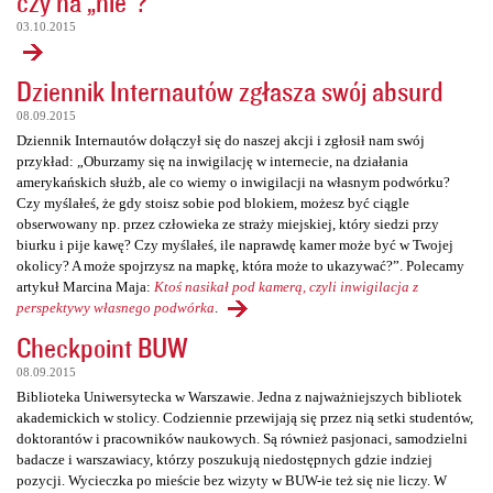
czy na „nie”?
03.10.2015
Dziennik Internautów zgłasza swój absurd
08.09.2015
Dziennik Internautów dołączył się do naszej akcji i zgłosił nam swój
przykład: „Oburzamy się na inwigilację w internecie, na działania
amerykańskich służb, ale co wiemy o inwigilacji na własnym podwórku?
Czy myślałeś, że gdy stoisz sobie pod blokiem, możesz być ciągle
obserwowany np. przez człowieka ze straży miejskiej, który siedzi przy
biurku i pije kawę? Czy myślałeś, ile naprawdę kamer może być w Twojej
okolicy? A może spojrzysz na mapkę, która może to ukazywać?”. Polecamy
artykuł Marcina Maja:
Ktoś nasikał pod kamerą, czyli inwigilacja z
perspektywy własnego podwórka
.
Checkpoint BUW
08.09.2015
Biblioteka Uniwersytecka w Warszawie. Jedna z najważniejszych bibliotek
akademickich w stolicy. Codziennie przewijają się przez nią setki studentów,
doktorantów i pracowników naukowych. Są również pasjonaci, samodzielni
badacze i warszawiacy, którzy poszukują niedostępnych gdzie indziej
pozycji. Wycieczka po mieście bez wizyty w BUW-ie też się nie liczy. W