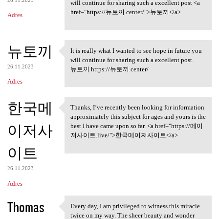
26.11.2023
will continue for sharing such a excellent post <a
href="https://뉴토끼.center/">뉴토끼</a>
Adres
뉴토끼
It is really what I wanted to see hope in future you
It is really what I wanted to
will continue for sharing such a excellent post.
26.11.2023
뉴토끼 https://뉴토끼.center/
Adres
한국메
Thanks, I’ve recently been looking for information
Thanks, I’ve recently been
approximately this subject for ages and yours is the
이저사
best I have came upon so far. <a href="https://메이
저사이트.live/">한국메이저사이트</a>
이트
26.11.2023
Adres
Thomas
Every day, I am privileged to witness this miracle
Every day, I am privileged to
twice on my way. The sheer beauty and wonder