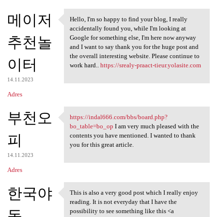
메이저
Hello, I'm so happy to find your blog, I really
Hello, I'm so happy to find
accidentally found you, while I'm looking at
추천놀
Google for something else, I'm here now anyway
and I want to say thank you for the huge post and
the overall interesting website. Please continue to
이터
work hard..
https://srealy-praact-tieur.yolasite.com
14.11.2023
Adres
부천오
https://indal666.com/bbs/board.php?
https://indal666.com/bbs
bo_table=bo_op
I am very much pleased with the
피
contents you have mentioned. I wanted to thank
you for this great article.
14.11.2023
Adres
한국야
This is also a very good post which I really enjoy
This is also a very good post
reading. It is not everyday that I have the
동
possibility to see something like this <a