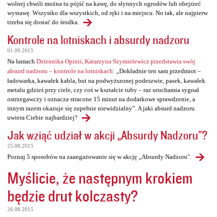
wolnej chwili można tu pójść na kawę, do słynnych ogrodów lub obejrzeć
wystawę. Wszystko dla wszystkich, od ręki i na miejscu. No tak, ale najpierw
trzeba się dostać do środka.
Kontrole na lotniskach i absurdy nadzoru
01.09.2015
Na łamach
Dziennika Opinii, Katarzyna Szymielewicz przedstawia swój
absurd nadzoru – kontrole na lotniskach
: „Dokładnie ten sam przedmiot –
ładowarka, kawałek kabla, but na podwyższonej podeszwie, pasek, kawałek
metalu gdzieś przy ciele, czy coś w kształcie tuby – raz uruchamia sygnał
ostrzegawczy i oznacza stracone 15 minut na dodatkowe sprawdzenie, a
innym razem okazuje się zupełnie niewidzialny”. A jaki absurd nadzoru
uwiera Ciebie najbardziej?
Jak wziąć udział w akcji „Absurdy Nadzoru"?
25.08.2015
Poznaj 5 sposobów na zaangażowanie się w akcję „Absurdy Nadzoru".
Myślicie, że następnym krokiem
będzie drut kolczasty?
26.08.2015