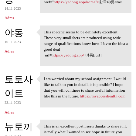
href="
https://yadong.app/korea">
한국야동</a>
14.11.2023
Adres
야동
This specific seems to be definitely excellent.
This specific seems to be
These very small facts are produced using wide
16.11.2023
range of qualifications know-how. I favor the idea a
good deal
Adres
[url=
https://yadong.app/]
야동[/url]
토토사
I am worried about my school assignment. I would
I am worried about my school
like to talk to you in detail, is it possible? I hope
이트
that you will continue to share useful information
like this in the future.
https://myaccesshealth.com
23.11.2023
Adres
뉴토끼
This is an excellent post I seen thanks to share it. It
This is an excellent post I
is really what I wanted to see hope in future you