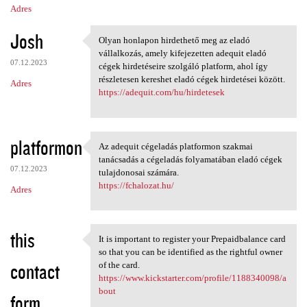
Adres
Josh
Olyan honlapon hirdethető meg az eladó
Olyan honlapon hirdethető meg
vállalkozás, amely kifejezetten adequit eladó
07.12.2023
cégek hirdetéseire szolgáló platform, ahol így
részletesen kereshet eladó cégek hirdetései között.
Adres
https://adequit.com/hu/hirdetesek
platformon
Az adequit cégeladás platformon szakmai
Az adequit cégeladás
tanácsadás a cégeladás folyamatában eladó cégek
07.12.2023
tulajdonosai számára.
https://fchalozat.hu/
Adres
this
It is important to register your Prepaidbalance card
It is important to register
so that you can be identified as the rightful owner
contact
of the card.
https://www.kickstarter.com/profile/1188340098/a
bout
form