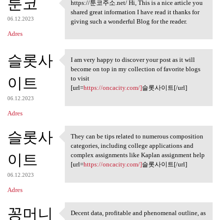
툰코
https://툰코주소.net/ Hi, This is a nice article you
https://툰코주소.net/ Hi, This is
shared great information I have read it thanks for
06.12.2023
giving such a wonderful Blog for the reader.
Adres
슬롯사
I am very happy to discover your post as it will
I am very happy to discover
become on top in my collection of favorite blogs
이트
to visit
[url=
https://oncacity.com/]
슬롯사이트[/url]
06.12.2023
Adres
슬롯사
They can be tips related to numerous composition
They can be tips related to
categories, including college applications and
이트
complex assignments like Kaplan assignment help
[url=
https://oncacity.com/]
슬롯사이트[/url]
06.12.2023
Adres
꽁머니
Decent data, profitable and phenomenal outline, as