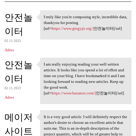
K
안전놀
I truly like you're composing style, incredible data,
I truly like you're composing
o
thankyou for posting
이터
m
[url=
https://www.gtegypt.org/]
안전놀이터[/url]
e
02.11.2023
n
Adres
t
안전놀
a
I am really enjoying reading your well written
I am really enjoying reading
articles. It looks like you spend a lot of effort and
r
이터
time on your blog. I have bookmarked it and I am
z
looking forward to reading new articles. Keep up
the good work.
e
02.11.2023
[url=
https://www.bazanos.com/]
안전놀이터[/url]
Adres
메이저
It is a very good article. I will definitely respect the
It is a very good article. I
author's desire to choose an excellent article that
사이트
suits me. This is an in-depth description of the
project quantity, which will be of greater help to