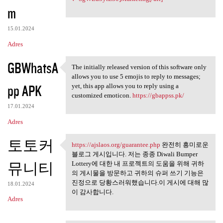
m
15.01.2024
Adres
GBWhatsA
The initially released version of this software only
The initially released
allows you to use 5 emojis to reply to messages;
pp APK
yet, this app allows you to reply using a
customized emoticon.
https://gbappss.pk/
17.01.2024
Adres
토토커
https://ajslaos.org/guarantee.php
완전히 흥미로운
https://ajslaos.org/guarantee
블로그 게시입니다. 저는 종종 Diwali Bumper
뮤니티
Lottery에 대한 내 프로젝트의 도움을 위해 귀하
의 게시물을 방문하고 귀하의 슈퍼 쓰기 기능은
진정으로 당황스러워했습니다.이 게시에 대해 많
18.01.2024
이 감사합니다.
Adres