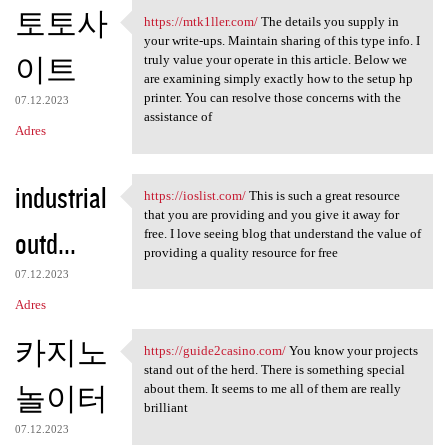
토토사
https://mtk1ller.com/
The details you supply in
https://mtk1ller.com/ The
your write-ups. Maintain sharing of this type info. I
이트
truly value your operate in this article. Below we
are examining simply exactly how to the setup hp
printer. You can resolve those concerns with the
07.12.2023
assistance of
Adres
industrial
https://ioslist.com/
This is such a great resource
https://ioslist.com/ This is
that you are providing and you give it away for
outd...
free. I love seeing blog that understand the value of
providing a quality resource for free
07.12.2023
Adres
카지노
https://guide2casino.com/
You know your projects
https://guide2casino.com/ You
stand out of the herd. There is something special
놀이터
about them. It seems to me all of them are really
brilliant
07.12.2023