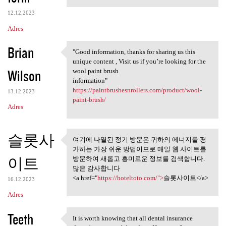
12.12.2023
Adres
Brian
"Good information, thanks for sharing us this
"Good information, thanks for
unique content , Visit us if you’re looking for the
Wilson
wool paint brush
information"
https://paintbrushesnrollers.com/product/wool-
13.12.2023
paint-brush/
Adres
슬롯사
여기에 나열된 정기 방문은 귀하의 에너지를 평
여기에 나열된 정기 방문은 귀하
가하는 가장 쉬운 방법이므로 매일 웹 사이트를
의 에너지를 평가하는
이트
방문하여 새롭고 흥미로운 정보를 검색합니다.
많은 감사합니다
<a href="
https://hoteltoto.com/">
슬롯사이트</a>
16.12.2023
Adres
Teeth
It is worth knowing that all dental insurance
It is worth knowing that all