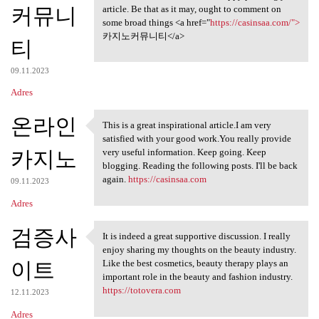
커뮤니
article. Be that as it may, ought to comment on
some broad things <a href="
https://casinsaa.com/">
카지노커뮤니티</a>
티
09.11.2023
Adres
온라인
This is a great inspirational article.I am very
This is a great inspirational
satisfied with your good work.You really provide
카지노
very useful information. Keep going. Keep
blogging. Reading the following posts. I'll be back
again.
https://casinsaa.com
09.11.2023
Adres
검증사
It is indeed a great supportive discussion. I really
It is indeed a great
enjoy sharing my thoughts on the beauty industry.
이트
Like the best cosmetics, beauty therapy plays an
important role in the beauty and fashion industry.
https://totovera.com
12.11.2023
Adres