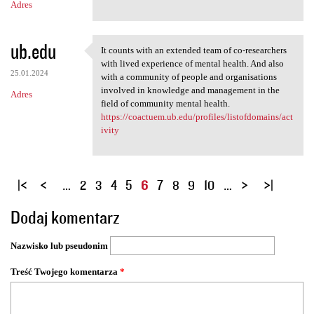
Adres
ub.edu
It counts with an extended team of co-researchers
It counts with an extended
with lived experience of mental health. And also
25.01.2024
with a community of people and organisations
involved in knowledge and management in the
Adres
field of community mental health.
https://coactuem.ub.edu/profiles/listofdomains/act
ivity
S
…
2
3
4
5
6
7
8
9
10
…
t
Dodaj komentarz
r
o
Nazwisko lub pseudonim
n
y
Treść Twojego komentarza
*