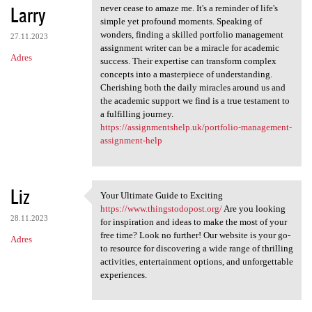
Larry
never cease to amaze me. It's a reminder of life's
simple yet profound moments. Speaking of
wonders, finding a skilled portfolio management
27.11.2023
assignment writer can be a miracle for academic
Adres
success. Their expertise can transform complex
concepts into a masterpiece of understanding.
Cherishing both the daily miracles around us and
the academic support we find is a true testament to
a fulfilling journey.
https://assignmentshelp.uk/portfolio-management-
assignment-help
Liz
Your Ultimate Guide to Exciting
Your Ultimate Guide to
https://www.thingstodopost.org/
Are you looking
28.11.2023
for inspiration and ideas to make the most of your
free time? Look no further! Our website is your go-
Adres
to resource for discovering a wide range of thrilling
activities, entertainment options, and unforgettable
experiences.