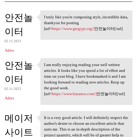
K
안전놀
I truly like you're composing style, incredible data,
I truly like you're composing
o
thankyou for posting
이터
m
[url=
https://www.gtegypt.org/]
안전놀이터[/url]
e
02.11.2023
n
Adres
t
안전놀
a
I am really enjoying reading your well written
I am really enjoying reading
articles. It looks like you spend a lot of effort and
r
이터
time on your blog. I have bookmarked it and I am
z
looking forward to reading new articles. Keep up
the good work.
e
02.11.2023
[url=
https://www.bazanos.com/]
안전놀이터[/url]
Adres
메이저
It is a very good article. I will definitely respect the
It is a very good article. I
author's desire to choose an excellent article that
사이트
suits me. This is an in-depth description of the
project quantity, which will be of greater help to