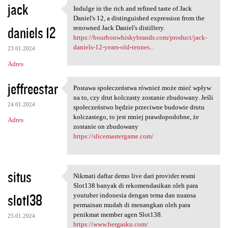
jack
Indulge in the rich and refined taste of Jack
Indulge in the rich and
Daniel's 12, a distinguished expression from the
daniels 12
renowned Jack Daniel's distillery.
https://bourbonwhiskybrands.com/product/jack-
daniels-12-years-old-tennes...
23.01.2024
Adres
jeffreestar
Postawa społeczeństwa również może mieć wpływ
Postawa społeczeństwa również
na to, czy drut kolczasty zostanie zbudowany. Jeśli
24.01.2024
społeczeństwo będzie przeciwne budowie drutu
kolczastego, to jest mniej prawdopodobne, że
Adres
zostanie on zbudowany
https://slicemastergame.com/
situs
Nikmati daftar demo live dari provider resmi
Nikmati daftar demo live dari
Slot138 banyak di rekomendasikan oleh para
slot138
youtuber indonesia dengan tema dan nuansa
permainan mudah di menangkan oleh para
penikmat member agen Slot138.
25.01.2024
https://www.bergasku.com/