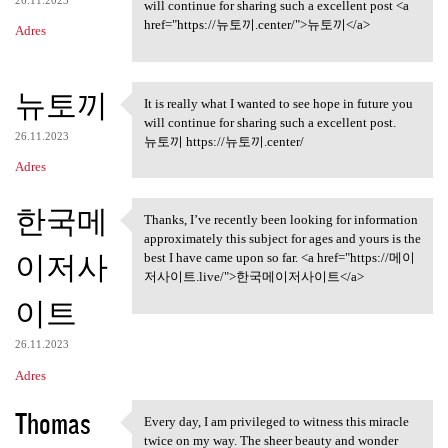
26.11.2023
will continue for sharing such a excellent post <a
href="https://뉴토끼.center/">뉴토끼</a>
Adres
뉴토끼
It is really what I wanted to see hope in future you
It is really what I wanted to
will continue for sharing such a excellent post.
26.11.2023
뉴토끼 https://뉴토끼.center/
Adres
한국메
Thanks, I’ve recently been looking for information
Thanks, I’ve recently been
approximately this subject for ages and yours is the
이저사
best I have came upon so far. <a href="https://메이
저사이트.live/">한국메이저사이트</a>
이트
26.11.2023
Adres
Thomas
Every day, I am privileged to witness this miracle
Every day, I am privileged to
twice on my way. The sheer beauty and wonder