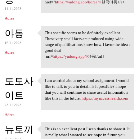
href="
https://yadong.app/korea">
한국야동</a>
14.11.2023
Adres
야동
This specific seems to be definitely excellent.
This specific seems to be
These very small facts are produced using wide
16.11.2023
range of qualifications know-how. I favor the idea a
good deal
Adres
[url=
https://yadong.app/]
야동[/url]
토토사
I am worried about my school assignment. I would
I am worried about my school
like to talk to you in detail, is it possible? I hope
이트
that you will continue to share useful information
like this in the future.
https://myaccesshealth.com
23.11.2023
Adres
뉴토끼
This is an excellent post I seen thanks to share it. It
This is an excellent post I
is really what I wanted to see hope in future you