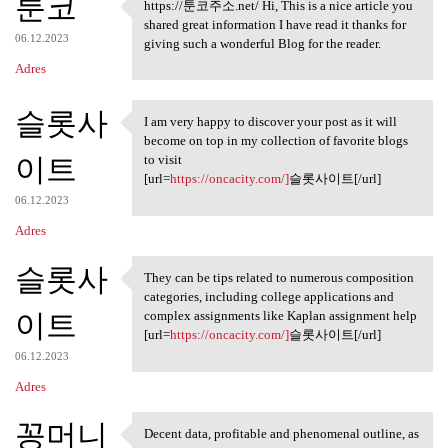
툰코
https://툰코주소.net/ Hi, This is a nice article you
https://툰코주소.net/ Hi, This is
shared great information I have read it thanks for
06.12.2023
giving such a wonderful Blog for the reader.
Adres
슬롯사
I am very happy to discover your post as it will
I am very happy to discover
become on top in my collection of favorite blogs
이트
to visit
[url=
https://oncacity.com/]
슬롯사이트[/url]
06.12.2023
Adres
슬롯사
They can be tips related to numerous composition
They can be tips related to
categories, including college applications and
이트
complex assignments like Kaplan assignment help
[url=
https://oncacity.com/]
슬롯사이트[/url]
06.12.2023
Adres
꽁머니
Decent data, profitable and phenomenal outline, as