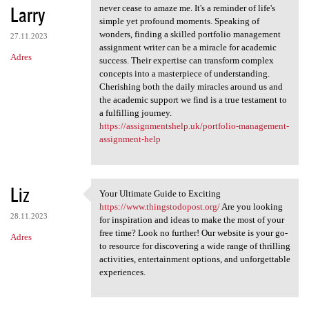
Larry
never cease to amaze me. It's a reminder of life's
simple yet profound moments. Speaking of
wonders, finding a skilled portfolio management
27.11.2023
assignment writer can be a miracle for academic
Adres
success. Their expertise can transform complex
concepts into a masterpiece of understanding.
Cherishing both the daily miracles around us and
the academic support we find is a true testament to
a fulfilling journey.
https://assignmentshelp.uk/portfolio-management-
assignment-help
Liz
Your Ultimate Guide to Exciting
Your Ultimate Guide to
https://www.thingstodopost.org/
Are you looking
28.11.2023
for inspiration and ideas to make the most of your
free time? Look no further! Our website is your go-
Adres
to resource for discovering a wide range of thrilling
activities, entertainment options, and unforgettable
experiences.