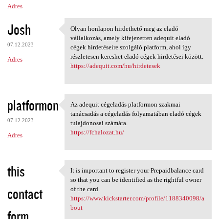
Adres
Josh
Olyan honlapon hirdethető meg az eladó
Olyan honlapon hirdethető meg
vállalkozás, amely kifejezetten adequit eladó
07.12.2023
cégek hirdetéseire szolgáló platform, ahol így
részletesen kereshet eladó cégek hirdetései között.
Adres
https://adequit.com/hu/hirdetesek
platformon
Az adequit cégeladás platformon szakmai
Az adequit cégeladás
tanácsadás a cégeladás folyamatában eladó cégek
07.12.2023
tulajdonosai számára.
https://fchalozat.hu/
Adres
this
It is important to register your Prepaidbalance card
It is important to register
so that you can be identified as the rightful owner
contact
of the card.
https://www.kickstarter.com/profile/1188340098/a
bout
form