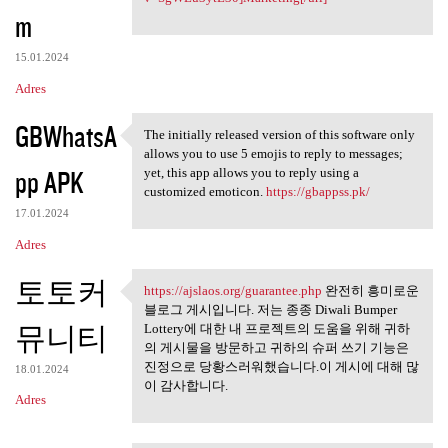
m
15.01.2024
Adres
GBWhatsA
The initially released version of this software only
The initially released
allows you to use 5 emojis to reply to messages;
pp APK
yet, this app allows you to reply using a
customized emoticon.
https://gbappss.pk/
17.01.2024
Adres
토토커
https://ajslaos.org/guarantee.php
완전히 흥미로운
https://ajslaos.org/guarantee
블로그 게시입니다. 저는 종종 Diwali Bumper
뮤니티
Lottery에 대한 내 프로젝트의 도움을 위해 귀하
의 게시물을 방문하고 귀하의 슈퍼 쓰기 기능은
진정으로 당황스러워했습니다.이 게시에 대해 많
18.01.2024
이 감사합니다.
Adres