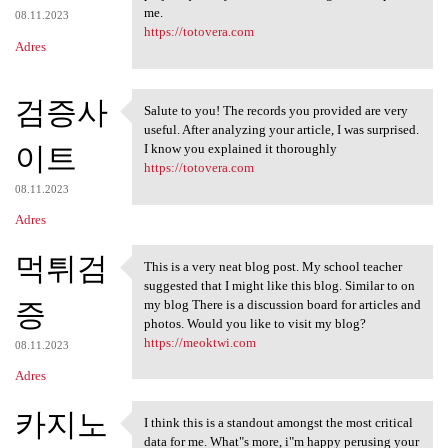
me.
08.11.2023
https://totovera.com
Adres
검증사
Salute to you! The records you provided are very
Salute to you! The records
useful. After analyzing your article, I was surprised.
이트
I know you explained it thoroughly
https://totovera.com
08.11.2023
Adres
먹튀검
This is a very neat blog post. My school teacher
This is a very neat blog post
suggested that I might like this blog. Similar to on
증
my blog There is a discussion board for articles and
photos. Would you like to visit my blog?
https://meoktwi.com
08.11.2023
Adres
카지노
I think this is a standout amongst the most critical
I think this is a standout
data for me. What"s more, i"m happy perusing your