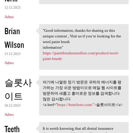
12.12.2023
Adres
Brian
"Good information, thanks for sharing us this
"Good information, thanks for
unique content , Visit us if you’re looking for the
Wilson
wool paint brush
information"
https://paintbrushesnrollers.com/product/wool-
13.12.2023
paint-brush/
Adres
슬롯사
여기에 나열된 정기 방문은 귀하의 에너지를 평
여기에 나열된 정기 방문은 귀하
가하는 가장 쉬운 방법이므로 매일 웹 사이트를
의 에너지를 평가하는
이트
방문하여 새롭고 흥미로운 정보를 검색합니다.
많은 감사합니다
<a href="
https://hoteltoto.com/">
슬롯사이트</a>
16.12.2023
Adres
Teeth
It is worth knowing that all dental insurance
It is worth knowing that all