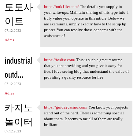
토토사
https://mtk1ller.com/
The details you supply in
https://mtk1ller.com/ The
your write-ups. Maintain sharing of this type info. I
이트
truly value your operate in this article. Below we
are examining simply exactly how to the setup hp
printer. You can resolve those concerns with the
07.12.2023
assistance of
Adres
industrial
https://ioslist.com/
This is such a great resource
https://ioslist.com/ This is
that you are providing and you give it away for
outd...
free. I love seeing blog that understand the value of
providing a quality resource for free
07.12.2023
Adres
카지노
https://guide2casino.com/
You know your projects
https://guide2casino.com/ You
stand out of the herd. There is something special
놀이터
about them. It seems to me all of them are really
brilliant
07.12.2023