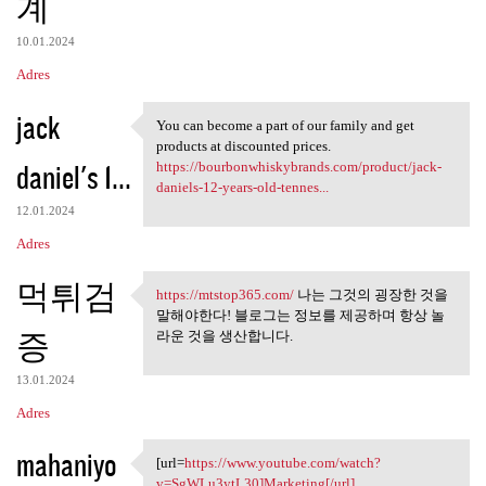
계
10.01.2024
Adres
jack
You can become a part of our family and get
You can become a part of our
products at discounted prices.
daniel's 1...
https://bourbonwhiskybrands.com/product/jack-
daniels-12-years-old-tennes...
12.01.2024
Adres
먹튀검
https://mtstop365.com/
나는 그것의 굉장한 것을
https://mtstop365.com/ 나는 그것의
말해야한다! 블로그는 정보를 제공하며 항상 놀
증
라운 것을 생산합니다.
13.01.2024
Adres
mahaniyo
[url=
https://www.youtube.com/watch?
[url=https://www.youtube.com
v=SgWLu3ytL30]Marketing[/url]