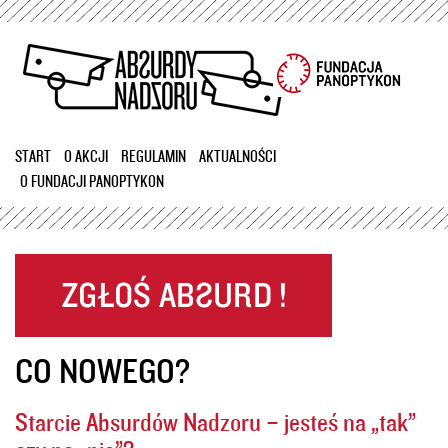
Przejdź
do
treści
START
O AKCJI
REGULAMIN
AKTUALNOŚCI
O FUNDACJI PANOPTYKON
CO NOWEGO?
Starcie Absurdów Nadzoru – jesteś na „tak”