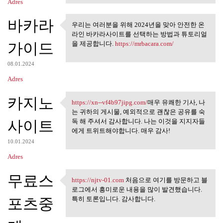
Adres
바카라
우리는 여러분을 위해 2024년을 맞아 안전한 온
우리는 여러분을 위해 2024년을
라인 바카라사이트를 선택하는 방법과 튜토리얼
맞아 안전한 온라인
가이드
을 제공합니다.
https://mrbacara.com/
08.01.2024
Adres
카지노
https://xn--vf4b97jipg.com/
매우 유쾌한 기사, 나
https://xn--vf4b97jipg.com/매우
는 귀하의 게시물, 예외적으로 괜찮은 공유를 숙
사이트
독 해 주셔서 감사합니다. 나는 이것을 지지자들
에게 트위트해야합니다. 매우 감사!
10.01.2024
Adres
무료스
https://njtv-01.com
처음으로 여기를 방문하고 블
https://njtv-01.com 처음으로 여기를
로그에서 흥미로운 내용을 많이 발견했습니다.
포츠중
특히 토론입니다. 감사합니다.