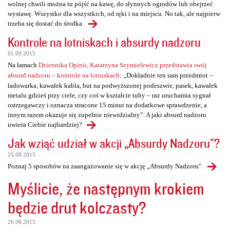
wolnej chwili można tu pójść na kawę, do słynnych ogrodów lub obejrzeć
wystawę. Wszystko dla wszystkich, od ręki i na miejscu. No tak, ale najpierw
trzeba się dostać do środka.
Kontrole na lotniskach i absurdy nadzoru
01.09.2015
Na łamach
Dziennika Opinii, Katarzyna Szymielewicz przedstawia swój
absurd nadzoru – kontrole na lotniskach
: „Dokładnie ten sam przedmiot –
ładowarka, kawałek kabla, but na podwyższonej podeszwie, pasek, kawałek
metalu gdzieś przy ciele, czy coś w kształcie tuby – raz uruchamia sygnał
ostrzegawczy i oznacza stracone 15 minut na dodatkowe sprawdzenie, a
innym razem okazuje się zupełnie niewidzialny”. A jaki absurd nadzoru
uwiera Ciebie najbardziej?
Jak wziąć udział w akcji „Absurdy Nadzoru"?
25.08.2015
Poznaj 5 sposobów na zaangażowanie się w akcję „Absurdy Nadzoru".
Myślicie, że następnym krokiem
będzie drut kolczasty?
26.08.2015