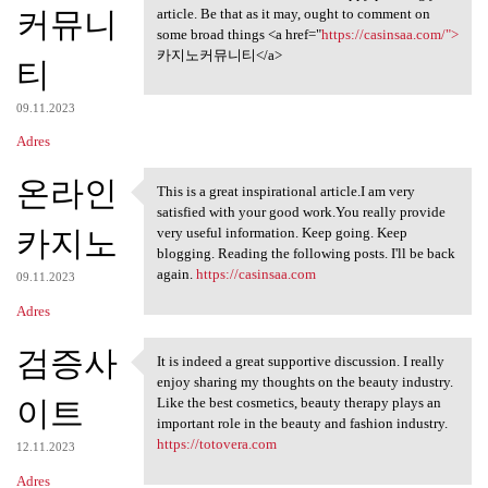
커뮤니
article. Be that as it may, ought to comment on
some broad things <a href="
https://casinsaa.com/">
카지노커뮤니티</a>
티
09.11.2023
Adres
온라인
This is a great inspirational article.I am very
This is a great inspirational
satisfied with your good work.You really provide
카지노
very useful information. Keep going. Keep
blogging. Reading the following posts. I'll be back
again.
https://casinsaa.com
09.11.2023
Adres
검증사
It is indeed a great supportive discussion. I really
It is indeed a great
enjoy sharing my thoughts on the beauty industry.
이트
Like the best cosmetics, beauty therapy plays an
important role in the beauty and fashion industry.
https://totovera.com
12.11.2023
Adres