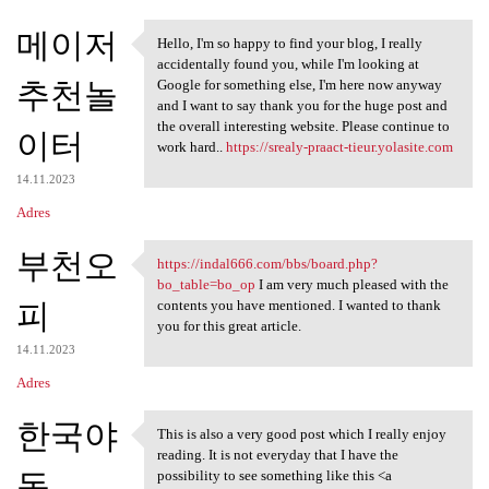
메이저
Hello, I'm so happy to find your blog, I really
Hello, I'm so happy to find
accidentally found you, while I'm looking at
추천놀
Google for something else, I'm here now anyway
and I want to say thank you for the huge post and
the overall interesting website. Please continue to
이터
work hard..
https://srealy-praact-tieur.yolasite.com
14.11.2023
Adres
부천오
https://indal666.com/bbs/board.php?
https://indal666.com/bbs
bo_table=bo_op
I am very much pleased with the
피
contents you have mentioned. I wanted to thank
you for this great article.
14.11.2023
Adres
한국야
This is also a very good post which I really enjoy
This is also a very good post
reading. It is not everyday that I have the
동
possibility to see something like this <a