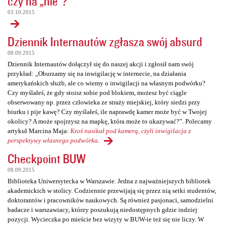
czy na „nie”?
03.10.2015
Dziennik Internautów zgłasza swój absurd
08.09.2015
Dziennik Internautów dołączył się do naszej akcji i zgłosił nam swój
przykład: „Oburzamy się na inwigilację w internecie, na działania
amerykańskich służb, ale co wiemy o inwigilacji na własnym podwórku?
Czy myślałeś, że gdy stoisz sobie pod blokiem, możesz być ciągle
obserwowany np. przez człowieka ze straży miejskiej, który siedzi przy
biurku i pije kawę? Czy myślałeś, ile naprawdę kamer może być w Twojej
okolicy? A może spojrzysz na mapkę, która może to ukazywać?”. Polecamy
artykuł Marcina Maja:
Ktoś nasikał pod kamerą, czyli inwigilacja z
perspektywy własnego podwórka
.
Checkpoint BUW
08.09.2015
Biblioteka Uniwersytecka w Warszawie. Jedna z najważniejszych bibliotek
akademickich w stolicy. Codziennie przewijają się przez nią setki studentów,
doktorantów i pracowników naukowych. Są również pasjonaci, samodzielni
badacze i warszawiacy, którzy poszukują niedostępnych gdzie indziej
pozycji. Wycieczka po mieście bez wizyty w BUW-ie też się nie liczy. W