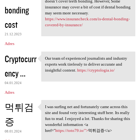
doesn’t cover teeth bonding. However, Some
bonding
insurance may cover a bit of cost if dental bonding
may seem more necessary.
https://www.insurancheck.com/is-dental-bonding-
cost
covered-by-insurance/
21.12.2023
Adres
Cryptocurr
Our team of experienced journalists and industry
Our team of experienced
experts work tirelessly to deliver accurate and
ency ...
insightful content.
https://cryptologia.io/
04.01.2024
Adres
먹튀검
I was surfing net and fortunately came across this
I was surfing net and
site and found very interesting stuff here. Its really
증
fun to read. I enjoyed a lot. Thanks for sharing this
wonderful information <a
href="
https://toto79.io/">
먹튀검증</a>
08.01.2024