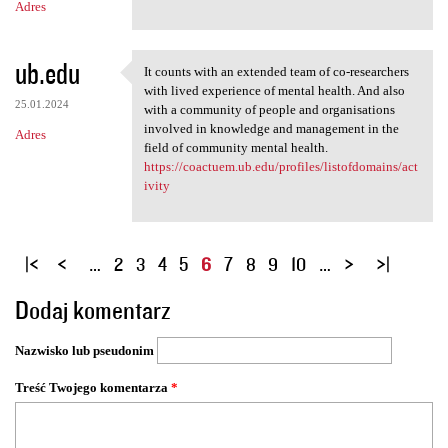
Adres
ub.edu
It counts with an extended team of co-researchers
It counts with an extended
with lived experience of mental health. And also
25.01.2024
with a community of people and organisations
involved in knowledge and management in the
Adres
field of community mental health.
https://coactuem.ub.edu/profiles/listofdomains/act
ivity
S
…
2
3
4
5
6
7
8
9
10
…
t
Dodaj komentarz
r
o
Nazwisko lub pseudonim
n
y
Treść Twojego komentarza
*