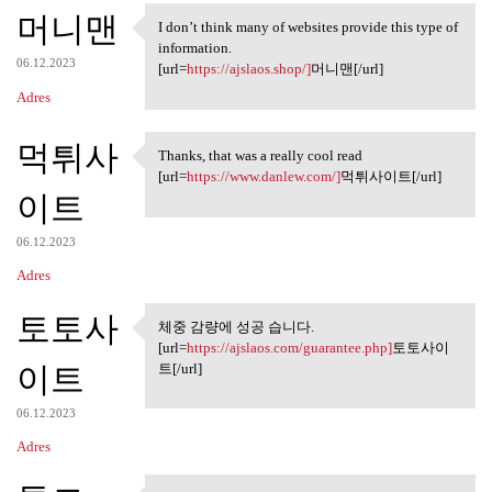
머니맨
I don’t think many of websites provide this type of
I don’t think many of
information.
06.12.2023
[url=
https://ajslaos.shop/]
머니맨[/url]
Adres
먹튀사
Thanks, that was a really cool read
Thanks, that was a really
[url=
https://www.danlew.com/]
먹튀사이트[/url]
이트
06.12.2023
Adres
토토사
체중 감량에 성공 습니다.
체중 감량에 성공 습니다.
[url=
https://ajslaos.com/guarantee.php]
토토사이
이트
트[/url]
06.12.2023
Adres