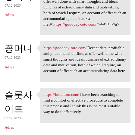
Decent data, profitable and
offer well done with smart thoughts and ideas,
07.12.2023
bunches of extraordinary data and motivation,
both of which I require, on account of offer such an
Adres
accommodating data here <a
href="
https://goodday-toto.com/">
꽁머니</a>
꽁머니
https://goodday-toto.com/
Decent data, profitable
https://goodday-toto.com/
and phenomenal outline, as offer well done with
07.12.2023
smart thoughts and ideas, bunches of extraordinary
data and motivation, both of which I require, on
Adres
account of offer such an accommodating data here
슬롯사
https://hoteltoto.com/
I have been searching to
https://hoteltoto.com/ I have
find a comfort or effective procedure to complete
이트
this process and I think this is the most suitable
way to do it effectively.
07.12.2023
Adres