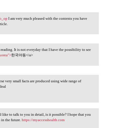
bo_op
I am very much pleased with the contents you have
ticle.
reading. It is not everyday that I have the possibility to see
korea">
한국야동</a>
hese very small facts are produced using wide range of
deal
ike to talk to you in detail, is it possible? I hope that you
 in the future.
https://myaccesshealth.com