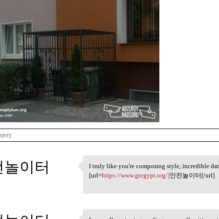
ajery
전놀이터
I truly like you're composing style, incredible da
I truly like you're composing
[url=
https://www.gtegypt.org/]
안전놀이터[/url]
3