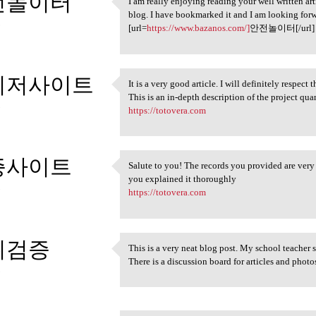
전놀이터
I am really enjoying reading your well written arti
I am really enjoying reading
blog. I have bookmarked it and I am looking forw
3
[url=
https://www.bazanos.com/]
안전놀이터[/url]
이저사이트
It is a very good article. I will definitely respect 
It is a very good article. I
This is an in-depth description of the project quan
3
https://totovera.com
증사이트
Salute to you! The records you provided are very u
Salute to you! The records
you explained it thoroughly
3
https://totovera.com
튀검증
This is a very neat blog post. My school teacher 
This is a very neat blog post
There is a discussion board for articles and phot
3