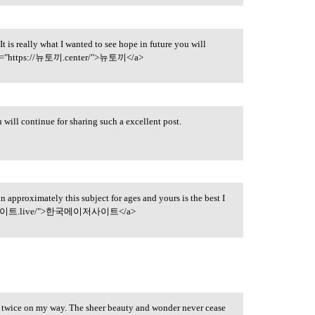
 It is really what I wanted to see hope in future you will
 href="https://뉴토끼.center/">뉴토끼</a>
u will continue for sharing such a excellent post.
n approximately this subject for ages and yours is the best I
//메이저사이트.live/">한국메이저사이트</a>
le twice on my way. The sheer beauty and wonder never cease