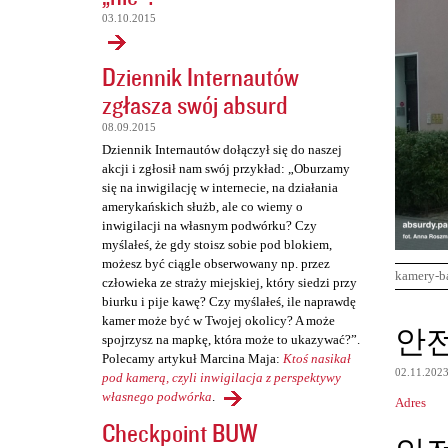
03.10.2015
Dziennik Internautów
zgłasza swój absurd
08.09.2015
Dziennik Internautów dołączył się do naszej
akcji i zgłosił nam swój przykład: „Oburzamy
się na inwigilację w internecie, na działania
amerykańskich służb, ale co wiemy o
inwigilacji na własnym podwórku? Czy
myślałeś, że gdy stoisz sobie pod blokiem,
możesz być ciągle obserwowany np. przez
kamery-b
człowieka ze straży miejskiej, który siedzi przy
biurku i pije kawę? Czy myślałeś, ile naprawdę
kamer może być w Twojej okolicy? A może
K
안
spojrzysz na mapkę, która może to ukazywać?”.
o
Polecamy artykuł Marcina Maja:
Ktoś nasikał
02.11.202
m
pod kamerą, czyli inwigilacja z perspektywy
własnego podwórka
.
Adres
e
Checkpoint BUW
n