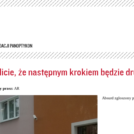
Przejdź
do
treści
DACJI PANOPTYKON
icie, że następnym krokiem będzie dr
5
y przez:
AR
Absurd zgłoszony p