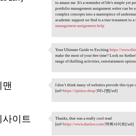
Every day, I am privileged to
to amaze me. It's a reminder of life's simple yet
3
portfolio management assignment writer can be a 
complex concepts into a masterpiece of understan
academic support we find is a true testament to a 
management-assignment-help
Your Ultimate Guide to Exciting
https://www.thi
Your Ultimate Guide to
make the most of your free time? Look no further!
3
range of thrilling activities, entertainment optio
니맨
I don’t think many of websites provide this type 
I don’t think many of
[url=
https://ajslaos.shop/]
머니맨[/url]
3
튀사이트
Thanks, that was a really cool read
Thanks, that was a really
[url=
https://www.danlew.com/]
먹튀사이트[/url]
3