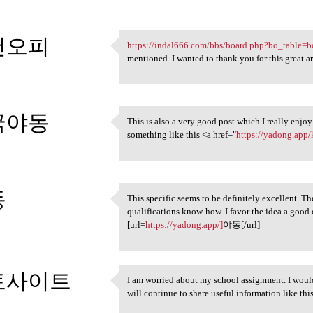
천오피
https://indal666.com/bbs/board.php?bo_table=
https://indal666.com/bbs
mentioned. I wanted to thank you for this great ar
3
국야동
This is also a very good post which I really enjoy 
This is also a very good post
something like this <a href="
https://yadong.app/
3
동
This specific seems to be definitely excellent. T
This specific seems to be
qualifications know-how. I favor the idea a good 
3
[url=
https://yadong.app/]
야동[/url]
토사이트
I am worried about my school assignment. I would l
I am worried about my school
will continue to share useful information like this
3