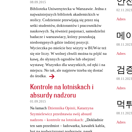
안
08.09.2015
t
Biblioteka Uniwersytecka w Warszawie. Jedna z
02.11.202
a
najważniejszych bibliotek akademickich w
Adres
stolicy. Codziennie przewijają się przez nią
r
setki studentów, doktorantów i pracowników
z
naukowych. Są również pasjonaci, samodzielni
메
badacze i warszawiacy, którzy poszukują
e
niedostępnych gdzie indziej pozycji.
08.11.202
Wycieczka po mieście bez wizyty w BUW-ie też
Adres
się nie liczy. W wolnej chwili można tu pójść na
kawę, do słynnych ogrodów lub obejrzeć
wystawę. Wszystko dla wszystkich, od ręki i na
검
miejscu. No tak, ale najpierw trzeba się dostać
do środka.
08.11.202
Kontrole na lotniskach i
Adres
absurdy nadzoru
먹
01.09.2015
Na łamach
Dziennika Opinii, Katarzyna
08.11.202
Szymielewicz przedstawia swój absurd
nadzoru – kontrole na lotniskach
: „Dokładnie
Adres
ten sam przedmiot – ładowarka, kawałek kabla,
but na podwyższonej podeszwie, pasek,