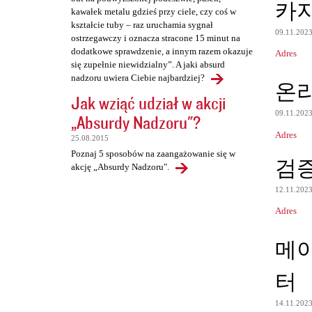
카
kawałek metalu gdzieś przy ciele, czy coś w
kształcie tuby – raz uruchamia sygnał
09.11.202
ostrzegawczy i oznacza stracone 15 minut na
dodatkowe sprawdzenie, a innym razem okazuje
Adres
się zupełnie niewidzialny”. A jaki absurd
nadzoru uwiera Ciebie najbardziej?
온
Jak wziąć udział w akcji
09.11.202
„Absurdy Nadzoru"?
Adres
25.08.2015
Poznaj 5 sposobów na zaangażowanie się w
검
akcję „Absurdy Nadzoru".
12.11.202
Adres
메
터
14.11.202