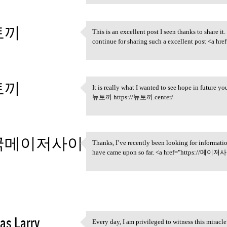
토끼
This is an excellent post I seen thanks to share it.
This is an excellent post I
continue for sharing such a excellent post <a
3
토끼
It is really what I wanted to see hope in future yo
It is really what I wanted to
뉴토끼 https://뉴토끼.center/
3
국메이저사이
Thanks, I’ve recently been looking for informatio
Thanks, I’ve recently been
have came upon so far. <a href="https:
3
as Larry
Every day, I am privileged to witness this mirac