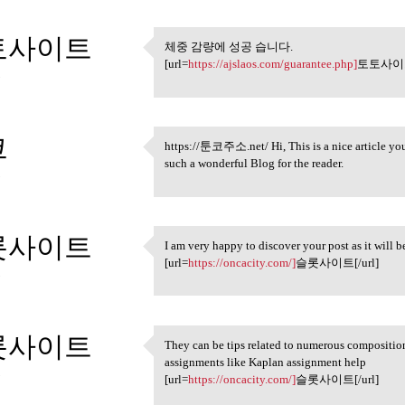
토사이트
체중 감량에 성공 습니다.
체중 감량에 성공 습니다.
[url=
https://ajslaos.com/guarantee.php]
토토사이트[
3
코
https://툰코주소.net/ Hi, This is a nice article you 
https://툰코주소.net/ Hi, This is
such a wonderful Blog for the reader.
3
롯사이트
I am very happy to discover your post as it will b
I am very happy to discover
[url=
https://oncacity.com/]
슬롯사이트[/url]
3
롯사이트
They can be tips related to numerous compositio
They can be tips related to
assignments like Kaplan assignment help
3
[url=
https://oncacity.com/]
슬롯사이트[/url]