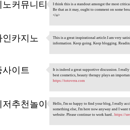
지노커뮤니티
I think this is a standout amongst the most critic
I think this is a standout
Be that as it may, ought to comment on some broa
3
</a>
라인카지노
This is a great inspirational article.I am very sa
This is a great inspirational
information. Keep going. Keep blogging. Reading 
3
증사이트
It is indeed a great supportive discussion. I real
It is indeed a great
best cosmetics, beauty therapy plays an important
3
https://totovera.com
이저추천놀이
Hello, I'm so happy to find your blog, I really ac
Hello, I'm so happy to find
something else, I'm here now anyway and I want t
website. Please continue to work hard..
https://sr
3