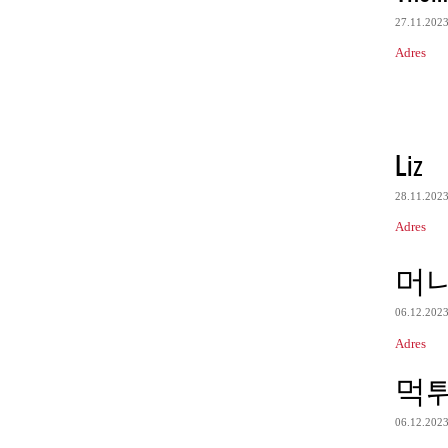
27.11.202
Adres
Liz
28.11.202
Adres
머
06.12.202
Adres
먹
06.12.202