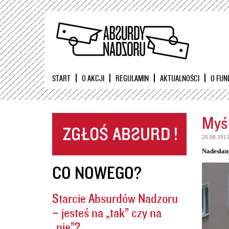
START
O AKCJI
REGULAMIN
AKTUALNOŚCI
O FUN
Myśl
26.08.201
Nadesłan
CO NOWEGO?
Starcie Absurdów Nadzoru
– jesteś na „tak” czy na
„nie”?