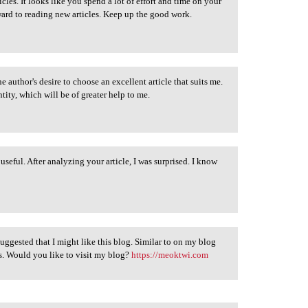
cles. It looks like you spend a lot of effort and time on your
ard to reading new articles. Keep up the good work.
the author's desire to choose an excellent article that suits me.
tity, which will be of greater help to me.
seful. After analyzing your article, I was surprised. I know
suggested that I might like this blog. Similar to on my blog
os. Would you like to visit my blog?
https://meoktwi.com