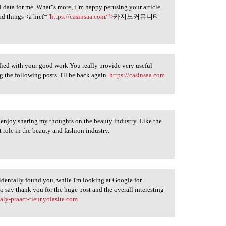
al data for me. What"s more, i"m happy perusing your article.
d things <a href="
https://casinsaa.com/">
카지노커뮤니티
tisfied with your good work.You really provide very useful
the following posts. I'll be back again.
https://casinsaa.com
ly enjoy sharing my thoughts on the beauty industry. Like the
 role in the beauty and fashion industry.
cidentally found you, while I'm looking at Google for
o say thank you for the huge post and the overall interesting
ealy-praact-tieur.yolasite.com