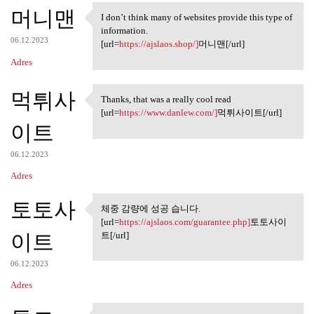
머니맨
I don’t think many of websites provide this type of
I don’t think many of
information.
06.12.2023
[url=
https://ajslaos.shop/]
머니맨[/url]
Adres
먹튀사
Thanks, that was a really cool read
Thanks, that was a really
[url=
https://www.danlew.com/]
먹튀사이트[/url]
이트
06.12.2023
Adres
토토사
체중 감량에 성공 습니다.
체중 감량에 성공 습니다.
[url=
https://ajslaos.com/guarantee.php]
토토사이
이트
트[/url]
06.12.2023
Adres