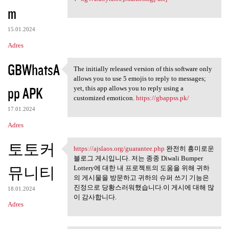
m
15.01.2024
Adres
GBWhatsA
The initially released version of this software only
The initially released
allows you to use 5 emojis to reply to messages;
pp APK
yet, this app allows you to reply using a
customized emoticon.
https://gbappss.pk/
17.01.2024
Adres
토토커
https://ajslaos.org/guarantee.php
완전히 흥미로운
https://ajslaos.org/guarantee
블로그 게시입니다. 저는 종종 Diwali Bumper
뮤니티
Lottery에 대한 내 프로젝트의 도움을 위해 귀하
의 게시물을 방문하고 귀하의 슈퍼 쓰기 기능은
진정으로 당황스러워했습니다.이 게시에 대해 많
18.01.2024
이 감사합니다.
Adres