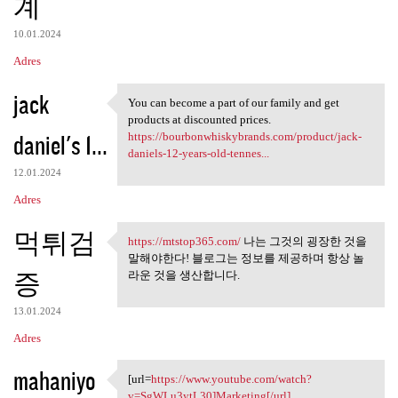
계
10.01.2024
Adres
jack
You can become a part of our family and get
You can become a part of our
products at discounted prices.
daniel's 1...
https://bourbonwhiskybrands.com/product/jack-
daniels-12-years-old-tennes...
12.01.2024
Adres
먹튀검
https://mtstop365.com/
나는 그것의 굉장한 것을
https://mtstop365.com/ 나는 그것의
말해야한다! 블로그는 정보를 제공하며 항상 놀
증
라운 것을 생산합니다.
13.01.2024
Adres
mahaniyo
[url=
https://www.youtube.com/watch?
[url=https://www.youtube.com
v=SgWLu3ytL30]Marketing[/url]