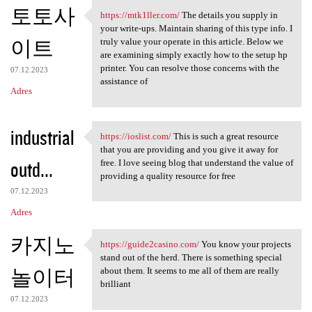
토토사
https://mtk1ller.com/
The details you supply in
https://mtk1ller.com/ The
your write-ups. Maintain sharing of this type info. I
이트
truly value your operate in this article. Below we
are examining simply exactly how to the setup hp
printer. You can resolve those concerns with the
07.12.2023
assistance of
Adres
industrial
https://ioslist.com/
This is such a great resource
https://ioslist.com/ This is
that you are providing and you give it away for
outd...
free. I love seeing blog that understand the value of
providing a quality resource for free
07.12.2023
Adres
카지노
https://guide2casino.com/
You know your projects
https://guide2casino.com/ You
stand out of the herd. There is something special
놀이터
about them. It seems to me all of them are really
brilliant
07.12.2023