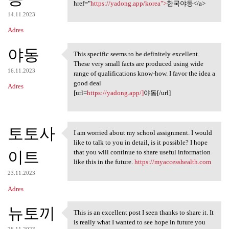
href="
https://yadong.app/korea">
한국야동</a>
14.11.2023
Adres
야동
This specific seems to be definitely excellent.
This specific seems to be
These very small facts are produced using wide
16.11.2023
range of qualifications know-how. I favor the idea a
good deal
Adres
[url=
https://yadong.app/]
야동[/url]
토토사
I am worried about my school assignment. I would
I am worried about my school
like to talk to you in detail, is it possible? I hope
이트
that you will continue to share useful information
like this in the future.
https://myaccesshealth.com
23.11.2023
Adres
뉴토끼
This is an excellent post I seen thanks to share it. It
This is an excellent post I
is really what I wanted to see hope in future you