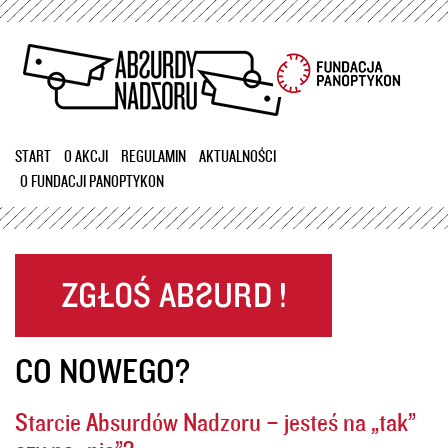
Przejdź
do
treści
START
O AKCJI
REGULAMIN
AKTUALNOŚCI
O FUNDACJI PANOPTYKON
CO NOWEGO?
Starcie Absurdów Nadzoru – jesteś na „tak”