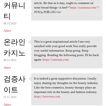
커뮤니
article. Be that as it may, ought to comment on
some broad things <a href="
https://casinsaa.com/">
카지노커뮤니티</a>
티
09.11.2023
Adres
온라인
This is a great inspirational article.I am very
This is a great inspirational
satisfied with your good work.You really provide
카지노
very useful information. Keep going. Keep
blogging. Reading the following posts. I'll be back
again.
https://casinsaa.com
09.11.2023
Adres
검증사
It is indeed a great supportive discussion. I really
It is indeed a great
enjoy sharing my thoughts on the beauty industry.
이트
Like the best cosmetics, beauty therapy plays an
important role in the beauty and fashion industry.
https://totovera.com
12.11.2023
Adres