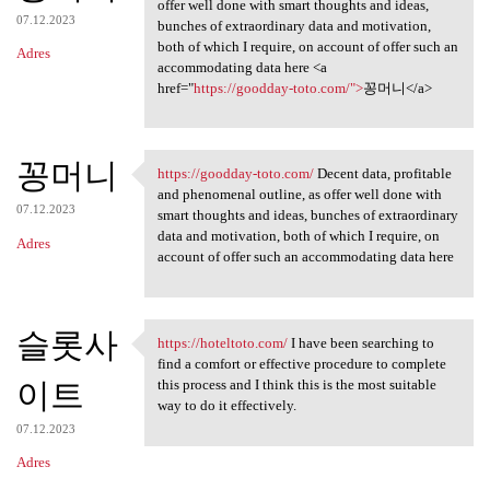
Decent data, profitable and
offer well done with smart thoughts and ideas,
07.12.2023
bunches of extraordinary data and motivation,
both of which I require, on account of offer such an
Adres
accommodating data here <a
href="
https://goodday-toto.com/">
꽁머니</a>
꽁머니
https://goodday-toto.com/
Decent data, profitable
https://goodday-toto.com/
and phenomenal outline, as offer well done with
07.12.2023
smart thoughts and ideas, bunches of extraordinary
data and motivation, both of which I require, on
Adres
account of offer such an accommodating data here
슬롯사
https://hoteltoto.com/
I have been searching to
https://hoteltoto.com/ I have
find a comfort or effective procedure to complete
이트
this process and I think this is the most suitable
way to do it effectively.
07.12.2023
Adres