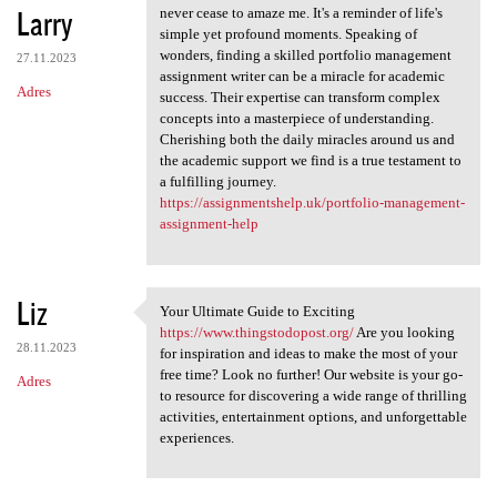
Larry
never cease to amaze me. It's a reminder of life's
simple yet profound moments. Speaking of
wonders, finding a skilled portfolio management
27.11.2023
assignment writer can be a miracle for academic
Adres
success. Their expertise can transform complex
concepts into a masterpiece of understanding.
Cherishing both the daily miracles around us and
the academic support we find is a true testament to
a fulfilling journey.
https://assignmentshelp.uk/portfolio-management-
assignment-help
Liz
Your Ultimate Guide to Exciting
Your Ultimate Guide to
https://www.thingstodopost.org/
Are you looking
28.11.2023
for inspiration and ideas to make the most of your
free time? Look no further! Our website is your go-
Adres
to resource for discovering a wide range of thrilling
activities, entertainment options, and unforgettable
experiences.