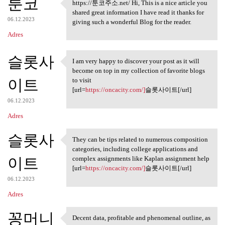
툰코
https://툰코주소.net/ Hi, This is a nice article you
https://툰코주소.net/ Hi, This is
shared great information I have read it thanks for
06.12.2023
giving such a wonderful Blog for the reader.
Adres
슬롯사
I am very happy to discover your post as it will
I am very happy to discover
become on top in my collection of favorite blogs
이트
to visit
[url=
https://oncacity.com/]
슬롯사이트[/url]
06.12.2023
Adres
슬롯사
They can be tips related to numerous composition
They can be tips related to
categories, including college applications and
이트
complex assignments like Kaplan assignment help
[url=
https://oncacity.com/]
슬롯사이트[/url]
06.12.2023
Adres
꽁머니
Decent data, profitable and phenomenal outline, as