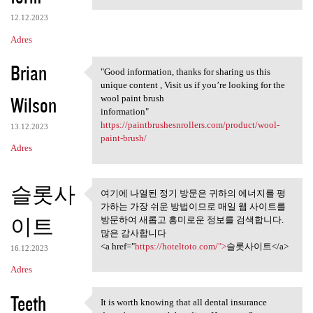
12.12.2023
Adres
Brian
"Good information, thanks for sharing us this
"Good information, thanks for
unique content , Visit us if you’re looking for the
Wilson
wool paint brush
information"
https://paintbrushesnrollers.com/product/wool-
13.12.2023
paint-brush/
Adres
슬롯사
여기에 나열된 정기 방문은 귀하의 에너지를 평
여기에 나열된 정기 방문은 귀하
가하는 가장 쉬운 방법이므로 매일 웹 사이트를
의 에너지를 평가하는
이트
방문하여 새롭고 흥미로운 정보를 검색합니다.
많은 감사합니다
<a href="
https://hoteltoto.com/">
슬롯사이트</a>
16.12.2023
Adres
Teeth
It is worth knowing that all dental insurance
It is worth knowing that all