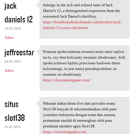
jack
Indulge in the rich and refined taste of Jack
Indulge in the rich and
Daniel's 12, a distinguished expression from the
daniels 12
renowned Jack Daniel's distillery.
https://bourbonwhiskybrands.com/product/jack-
daniels-12-years-old-tennes...
23.01.2024
Adres
jeffreestar
Postawa społeczeństwa również może mieć wpływ
Postawa społeczeństwa również
na to, czy drut kolczasty zostanie zbudowany. Jeśli
24.01.2024
społeczeństwo będzie przeciwne budowie drutu
kolczastego, to jest mniej prawdopodobne, że
Adres
zostanie on zbudowany
https://slicemastergame.com/
situs
Nikmati daftar demo live dari provider resmi
Nikmati daftar demo live dari
Slot138 banyak di rekomendasikan oleh para
slot138
youtuber indonesia dengan tema dan nuansa
permainan mudah di menangkan oleh para
penikmat member agen Slot138.
25.01.2024
https://www.bergasku.com/