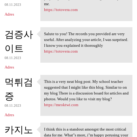
me.
08.11.2023
https://totovera.com
Adres
검증사
Salute to you! The records you provided are very
Salute to you! The records
useful. After analyzing your article, I was surprised.
이트
I know you explained it thoroughly
https://totovera.com
08.11.2023
Adres
먹튀검
This is a very neat blog post. My school teacher
This is a very neat blog post
suggested that I might like this blog. Similar to on
증
my blog There is a discussion board for articles and
photos. Would you like to visit my blog?
https://meoktwi.com
08.11.2023
Adres
카지노
I think this is a standout amongst the most critical
I think this is a standout
data for me. What"s more, i"m happy perusing your