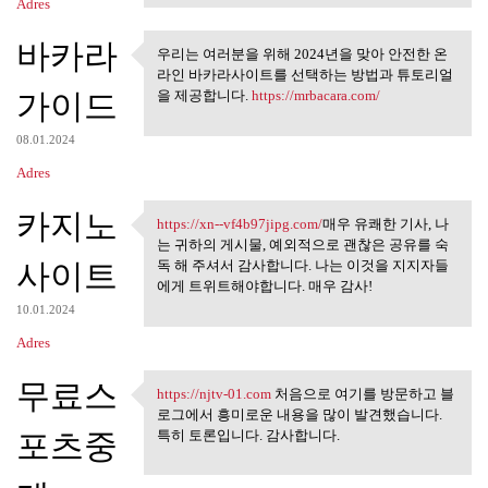
Adres
바카라
우리는 여러분을 위해 2024년을 맞아 안전한 온
우리는 여러분을 위해 2024년을
라인 바카라사이트를 선택하는 방법과 튜토리얼
맞아 안전한 온라인
가이드
을 제공합니다.
https://mrbacara.com/
08.01.2024
Adres
카지노
https://xn--vf4b97jipg.com/
매우 유쾌한 기사, 나
https://xn--vf4b97jipg.com/매우
는 귀하의 게시물, 예외적으로 괜찮은 공유를 숙
사이트
독 해 주셔서 감사합니다. 나는 이것을 지지자들
에게 트위트해야합니다. 매우 감사!
10.01.2024
Adres
무료스
https://njtv-01.com
처음으로 여기를 방문하고 블
https://njtv-01.com 처음으로 여기를
로그에서 흥미로운 내용을 많이 발견했습니다.
포츠중
특히 토론입니다. 감사합니다.