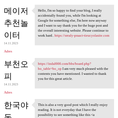
메이저
Hello, I'm so happy to find your blog, I really
Hello, I'm so happy to find
accidentally found you, while I'm looking at
추천놀
Google for something else, I'm here now anyway
and I want to say thank you for the huge post and
the overall interesting website. Please continue to
이터
work hard..
https://srealy-praact-tieur.yolasite.com
14.11.2023
Adres
부천오
https://indal666.com/bbs/board.php?
https://indal666.com/bbs
bo_table=bo_op
I am very much pleased with the
피
contents you have mentioned. I wanted to thank
you for this great article.
14.11.2023
Adres
한국야
This is also a very good post which I really enjoy
This is also a very good post
reading. It is not everyday that I have the
동
possibility to see something like this <a