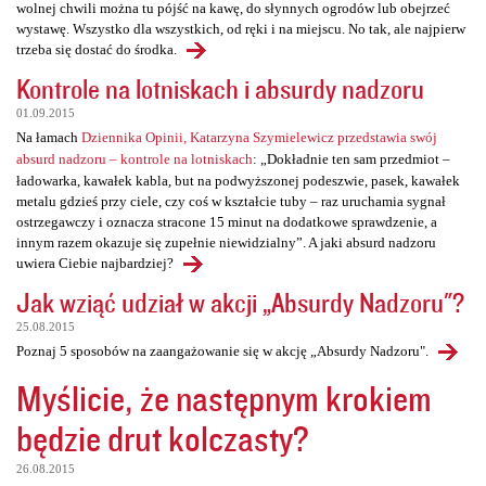
wolnej chwili można tu pójść na kawę, do słynnych ogrodów lub obejrzeć
wystawę. Wszystko dla wszystkich, od ręki i na miejscu. No tak, ale najpierw
trzeba się dostać do środka.
Kontrole na lotniskach i absurdy nadzoru
01.09.2015
Na łamach
Dziennika Opinii, Katarzyna Szymielewicz przedstawia swój
absurd nadzoru – kontrole na lotniskach
: „Dokładnie ten sam przedmiot –
ładowarka, kawałek kabla, but na podwyższonej podeszwie, pasek, kawałek
metalu gdzieś przy ciele, czy coś w kształcie tuby – raz uruchamia sygnał
ostrzegawczy i oznacza stracone 15 minut na dodatkowe sprawdzenie, a
innym razem okazuje się zupełnie niewidzialny”. A jaki absurd nadzoru
uwiera Ciebie najbardziej?
Jak wziąć udział w akcji „Absurdy Nadzoru"?
25.08.2015
Poznaj 5 sposobów na zaangażowanie się w akcję „Absurdy Nadzoru".
Myślicie, że następnym krokiem
będzie drut kolczasty?
26.08.2015