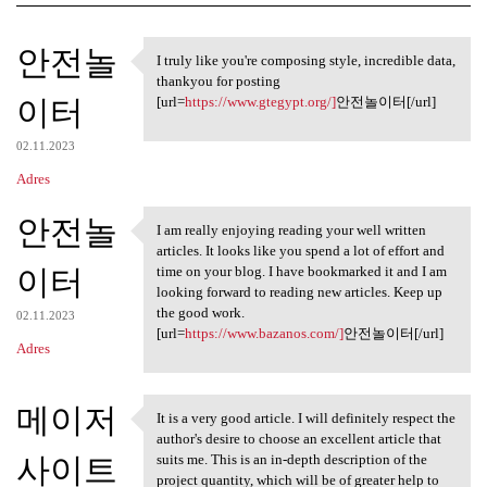
K
안전놀
I truly like you're composing style, incredible data,
I truly like you're composing
o
thankyou for posting
이터
m
[url=
https://www.gtegypt.org/]
안전놀이터[/url]
e
02.11.2023
n
Adres
t
안전놀
a
I am really enjoying reading your well written
I am really enjoying reading
articles. It looks like you spend a lot of effort and
r
이터
time on your blog. I have bookmarked it and I am
z
looking forward to reading new articles. Keep up
the good work.
e
02.11.2023
[url=
https://www.bazanos.com/]
안전놀이터[/url]
Adres
메이저
It is a very good article. I will definitely respect the
It is a very good article. I
author's desire to choose an excellent article that
사이트
suits me. This is an in-depth description of the
project quantity, which will be of greater help to