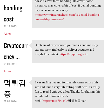
doesn’t cover teeth bonding. However, Some
bonding
insurance may cover a bit of cost if dental bonding
may seem more necessary.
https://www.insurancheck.com/is-dental-bonding-
cost
covered-by-insurance/
21.12.2023
Adres
Cryptocurr
Our team of experienced journalists and industry
Our team of experienced
experts work tirelessly to deliver accurate and
ency ...
insightful content.
https://cryptologia.io/
04.01.2024
Adres
먹튀검
I was surfing net and fortunately came across this
I was surfing net and
site and found very interesting stuff here. Its really
증
fun to read. I enjoyed a lot. Thanks for sharing this
wonderful information <a
href="
https://toto79.io/">
먹튀검증</a>
08.01.2024