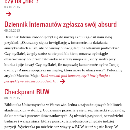
czy na „nie”?
03.10.2015
Dziennik Internautów zgłasza swój absurd
08.09.2015
Dziennik Internautów dołączył się do naszej akcji i zgłosił nam swój
przykład: „Oburzamy się na inwigilację w internecie, na działania
amerykańskich służb, ale co wiemy o inwigilacji na własnym podwórku?
Czy myślałeś, że gdy stoisz sobie pod blokiem, możesz być ciągle
obserwowany np. przez człowieka ze straży miejskiej, który siedzi przy
biurku i pije kawę? Czy myślałeś, ile naprawdę kamer może być w Twojej
okolicy? A może spojrzysz na mapkę, która może to ukazywać?”. Polecamy
artykuł Marcina Maja:
Ktoś nasikał pod kamerą, czyli inwigilacja z
perspektywy własnego podwórka
.
Checkpoint BUW
08.09.2015
Biblioteka Uniwersytecka w Warszawie. Jedna z najważniejszych bibliotek
akademickich w stolicy. Codziennie przewijają się przez nią setki studentów,
doktorantów i pracowników naukowych. Są również pasjonaci, samodzielni
badacze i warszawiacy, którzy poszukują niedostępnych gdzie indziej
pozycji. Wycieczka po mieście bez wizyty w BUW-ie też się nie liczy. W