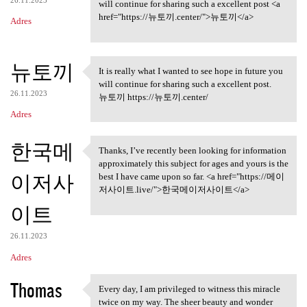
26.11.2023
will continue for sharing such a excellent post <a
href="https://뉴토끼.center/">뉴토끼</a>
Adres
뉴토끼
It is really what I wanted to see hope in future you
It is really what I wanted to
will continue for sharing such a excellent post.
26.11.2023
뉴토끼 https://뉴토끼.center/
Adres
한국메
Thanks, I’ve recently been looking for information
Thanks, I’ve recently been
approximately this subject for ages and yours is the
이저사
best I have came upon so far. <a href="https://메이
저사이트.live/">한국메이저사이트</a>
이트
26.11.2023
Adres
Thomas
Every day, I am privileged to witness this miracle
Every day, I am privileged to
twice on my way. The sheer beauty and wonder