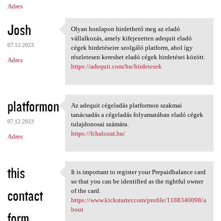
Adres
Josh
Olyan honlapon hirdethető meg az eladó
Olyan honlapon hirdethető meg
vállalkozás, amely kifejezetten adequit eladó
07.12.2023
cégek hirdetéseire szolgáló platform, ahol így
részletesen kereshet eladó cégek hirdetései között.
Adres
https://adequit.com/hu/hirdetesek
platformon
Az adequit cégeladás platformon szakmai
Az adequit cégeladás
tanácsadás a cégeladás folyamatában eladó cégek
07.12.2023
tulajdonosai számára.
https://fchalozat.hu/
Adres
this
It is important to register your Prepaidbalance card
It is important to register
so that you can be identified as the rightful owner
contact
of the card.
https://www.kickstarter.com/profile/1188340098/a
bout
form