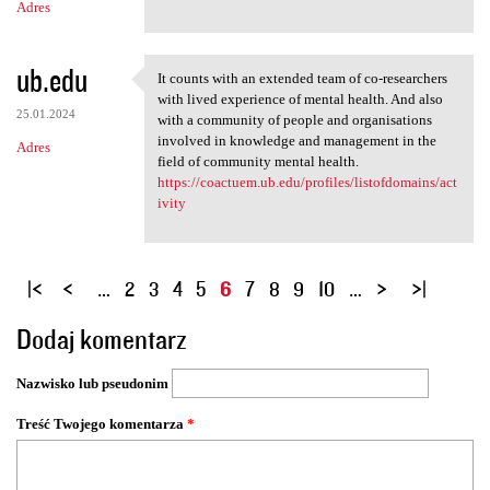
Adres
ub.edu
It counts with an extended team of co-researchers
It counts with an extended
with lived experience of mental health. And also
25.01.2024
with a community of people and organisations
involved in knowledge and management in the
Adres
field of community mental health.
https://coactuem.ub.edu/profiles/listofdomains/act
ivity
S
…
2
3
4
5
6
7
8
9
10
…
t
Dodaj komentarz
r
o
Nazwisko lub pseudonim
n
y
Treść Twojego komentarza
*