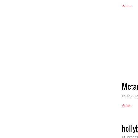
Adres
Metam
15.12.202
Adres
holl
15.12.202