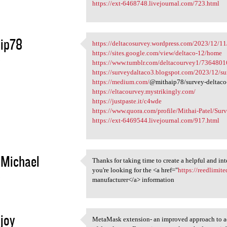
https://ext-6468748.livejournal.com/723.html
aip78
https://deltacosurvey.wordpress.com/2023/12/11/
https://deltacosurvey
https://sites.google.com/view/deltaco-12/home
3
https://www.tumblr.com/deltacourvey1/736480
https://surveydaltaco3.blogspot.com/2023/12/su
https://medium.com/
@mithaip78/survey-deltaco
https://eltacourvey.mystrikingly.com/
https://justpaste.it/c4wde
https://www.quora.com/profile/Mithai-Patel/Surv
https://ext-6469544.livejournal.com/917.html
 Michael
Thanks for taking time to create a helpful and inter
Thanks for taking time to
you're looking for the <a href="
https://reedlimi
3
manufacturer</a> information
 joy
MetaMask extension- an improved approach to acc
MetaMask extension- an