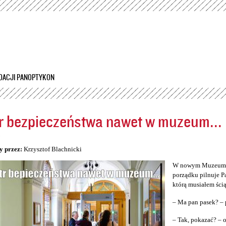
Przejdź
do
treści
DACJI PANOPTYKON
r bezpieczeństwa nawet w muzeum...
5
y przez:
Krzysztof Blachnicki
W nowym Muzeum Śl
porządku pilnuje P
którą musiałem ścią
– Ma pan pasek? – 
– Tak, pokazać? –