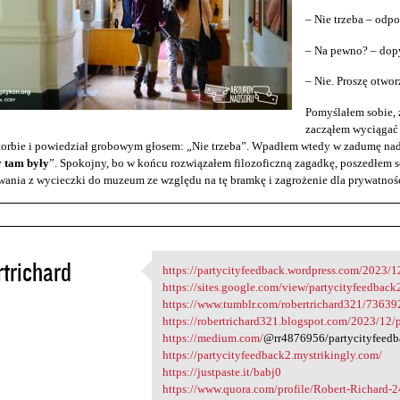
– Nie trzeba – odp
– Na pewno? – dopy
– Nie. Proszę otwo
Pomyślałem sobie, ż
zacząłem wyciągać 
torbie i powiedział grobowym głosem: „Nie trzeba”. Wpadłem wtedy w zadumę nad
y tam były
”. Spokojny, bo w końcu rozwiązałem filozoficzną zagadkę, poszedłem s
ania z wycieczki do muzeum ze względu na tę bramkę i zagrożenie dla prywatnośc
trichard
https://partycityfeedback.wordpress.com/2023/1
https://partycityfeedback
https://sites.google.com/view/partycityfeedbac
3
https://www.tumblr.com/robertrichard321/73639
https://robertrichard321.blogspot.com/2023/12/
https://medium.com/
@rr4876956/partycityfeedb
https://partycityfeedback2.mystrikingly.com/
https://justpaste.it/babj0
https://www.quora.com/profile/Robert-Richard-2