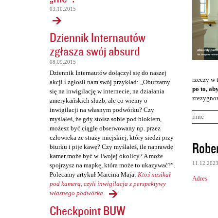
03.10.2015
Dziennik Internautów
zgłasza swój absurd
08.09.2015
Dziennik Internautów dołączył się do naszej
rzeczy w 
akcji i zgłosił nam swój przykład: „Oburzamy
po to, ab
się na inwigilację w internecie, na działania
zrezygnow
amerykańskich służb, ale co wiemy o
inwigilacji na własnym podwórku? Czy
inne
myślałeś, że gdy stoisz sobie pod blokiem,
możesz być ciągle obserwowany np. przez
człowieka ze straży miejskiej, który siedzi przy
K
Rober
biurku i pije kawę? Czy myślałeś, ile naprawdę
o
kamer może być w Twojej okolicy? A może
11.12.202
spojrzysz na mapkę, która może to ukazywać?”.
m
Polecamy artykuł Marcina Maja:
Ktoś nasikał
Adres
e
pod kamerą, czyli inwigilacja z perspektywy
n
własnego podwórka
.
Checkpoint BUW
t