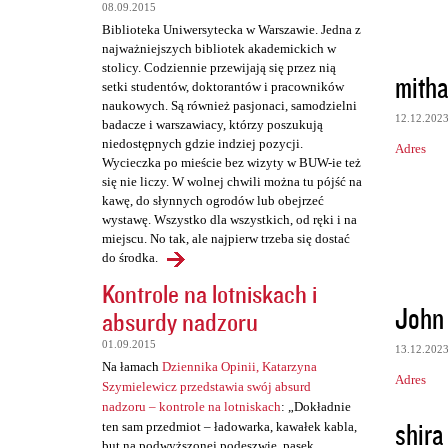
a
08.09.2015
Biblioteka Uniwersytecka w Warszawie. Jedna z
r
najważniejszych bibliotek akademickich w
z
stolicy. Codziennie przewijają się przez nią
mith
setki studentów, doktorantów i pracowników
e
naukowych. Są również pasjonaci, samodzielni
12.12.202
badacze i warszawiacy, którzy poszukują
niedostępnych gdzie indziej pozycji.
Adres
Wycieczka po mieście bez wizyty w BUW-ie też
się nie liczy. W wolnej chwili można tu pójść na
kawę, do słynnych ogrodów lub obejrzeć
wystawę. Wszystko dla wszystkich, od ręki i na
miejscu. No tak, ale najpierw trzeba się dostać
do środka.
Kontrole na lotniskach i
John
absurdy nadzoru
01.09.2015
13.12.202
Na łamach
Dziennika Opinii, Katarzyna
Adres
Szymielewicz przedstawia swój absurd
nadzoru – kontrole na lotniskach
: „Dokładnie
shira
ten sam przedmiot – ładowarka, kawałek kabla,
but na podwyższonej podeszwie, pasek,