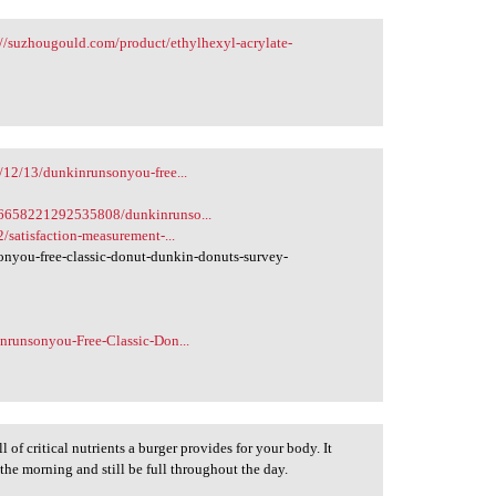
://suzhougould.com/product/ethylhexyl-acrylate-
/12/13/dunkinrunsonyou-free...
36658221292535808/dunkinrunso...
/satisfaction-measurement-...
you-free-classic-donut-dunkin-donuts-survey-
nrunsonyou-Free-Classic-Don...
l of critical nutrients a burger provides for your body. It
 the morning and still be full throughout the day.