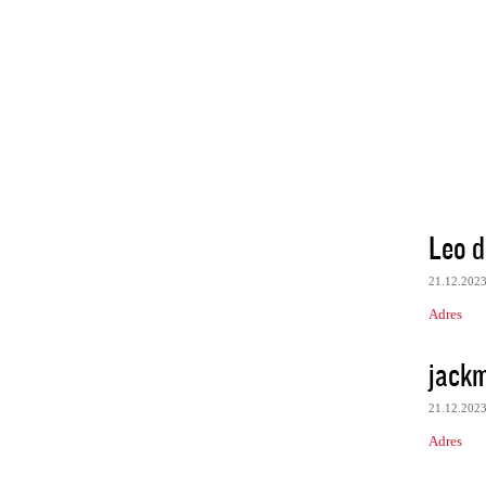
Leo d
21.12.202
Adres
jack
21.12.202
Adres