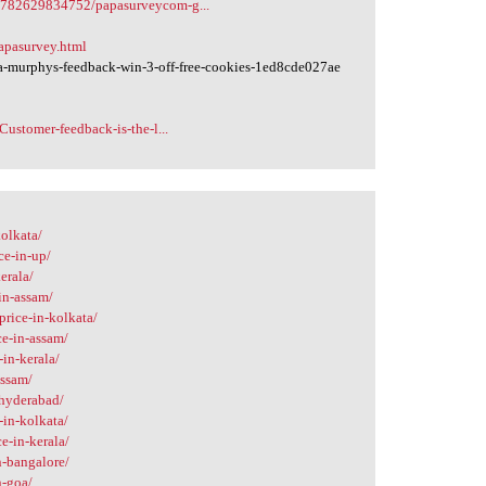
5782629834752/papasurveycom-g...
apasurvey.html
-murphys-feedback-win-3-off-free-cookies-1ed8cde027ae
ustomer-feedback-is-the-l...
kolkata/
ce-in-up/
erala/
in-assam/
price-in-kolkata/
ce-in-assam/
-in-kerala/
assam/
-hyderabad/
-in-kolkata/
e-in-kerala/
n-bangalore/
n-goa/