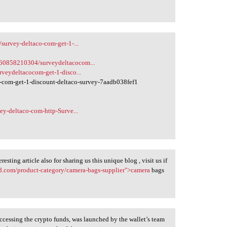
survey-deltaco-com-get-1-...
160858210304/surveydeltacocom...
rveydeltacocom-get-1-disco...
-com-get-1-discount-deltaco-survey-7aadb038fef1
ey-deltaco-com-http-Surve...
esting article also for sharing us this unique blog , visit us if
ted.com/product-category/camera-bags-supplier">camera
bags
essing the crypto funds, was launched by the wallet’s team