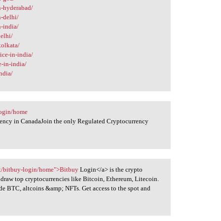
in-hyderabad/
n-delhi/
n-india/
elhi/
kolkata/
ce-in-india/
e-in-india/
ndia/
login/home
rency in CanadaJoin the only Regulated Cryptocurrency
et/bitbuy-login/home">Bitbuy
Login</a> is the crypto
thdraw top cryptocurrencies like Bitcoin, Ethereum, Litecoin.
rade BTC, altcoins &amp; NFTs. Get access to the spot and