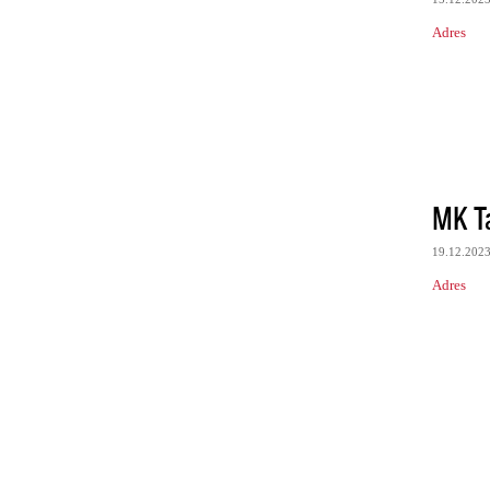
Adres
MK Ta
19.12.202
Adres