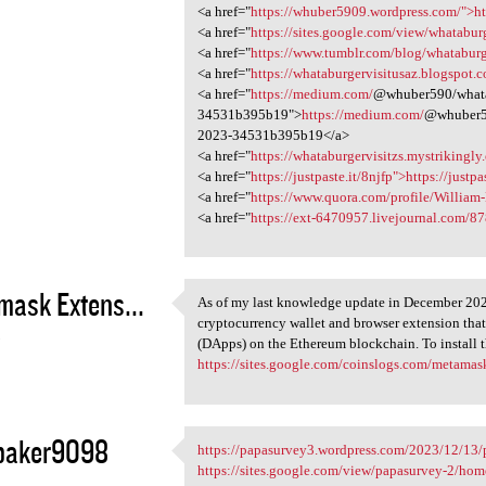
<a href="
https://whuber5909.wordpress.com/">h
<a href="
https://sites.google.com/view/whataburg
<a href="
https://www.tumblr.com/blog/whataburge
<a href="
https://whataburgervisitusaz.blogspot.
<a href="
https://medium.com/
@whuber590/whatab
34531b395b19">
https://medium.com/
@whuber59
2023-34531b395b19</a>
<a href="
https://whataburgervisitzs.mystrikingly.
<a href="
https://justpaste.it/8njfp">https://justpa
<a href="
https://www.quora.com/profile/William-
<a href="
https://ext-6470957.livejournal.com/878
ask Extens...
As of my last knowledge update in December 202
As of my last knowledge
cryptocurrency wallet and browser extension that 
3
(DApps) on the Ethereum blockchain. To install 
https://sites.google.com/coinslogs.com/metam
ybaker9098
https://papasurvey3.wordpress.com/2023/12/13/
https://papasurvey3.wordpress
https://sites.google.com/view/papasurvey-2/hom
3