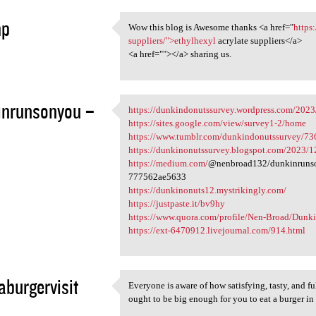
mp
Wow this blog is Awesome thanks <a href="
https
Wow this blog is Awesome
suppliers/">ethylhexyl
acrylate suppliers</a>
3
<a href=""></a> sharing us.
inrunsonyou –
https://dunkindonutssurvey.wordpress.com/2023
https://dunkindonutssurvey
https://sites.google.com/view/survey1-2/home
3
https://www.tumblr.com/dunkindonutssurvey/7
https://dunkinonutssurvey.blogspot.com/2023/12
https://medium.com/
@nenbroad132/dunkinrunson
777562ae5633
https://dunkinonuts12.mystrikingly.com/
https://justpaste.it/bv9hy
https://www.quora.com/profile/Nen-Broad/Dunki
https://ext-6470912.livejournal.com/914.html
burgervisit
Everyone is aware of how satisfying, tasty, and ful
Everyone is aware of how
ought to be big enough for you to eat a burger in
3