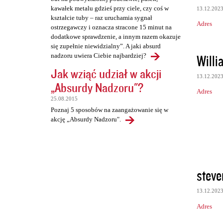
kawałek metalu gdzieś przy ciele, czy coś w
13.12.202
kształcie tuby – raz uruchamia sygnał
Adres
ostrzegawczy i oznacza stracone 15 minut na
dodatkowe sprawdzenie, a innym razem okazuje
się zupełnie niewidzialny”. A jaki absurd
Willi
nadzoru uwiera Ciebie najbardziej?
Jak wziąć udział w akcji
13.12.202
„Absurdy Nadzoru"?
Adres
25.08.2015
Poznaj 5 sposobów na zaangażowanie się w
akcję „Absurdy Nadzoru".
stev
13.12.202
Adres