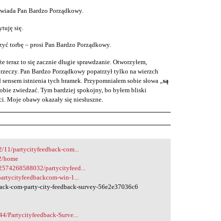
owiada Pan Bardzo Porządkowy.
tuję się.
rzyć torbę – prosi Pan Bardzo Porządkowy.
e teraz to się zacznie długie sprawdzanie. Otworzyłem,
rzeczy. Pan Bardzo Porządkowy popatrzył tylko na wierzch
 sensem istnienia tych bramek. Przypomniałem sobie słowa „
są
obie zwiedzać. Tym bardziej spokojny, bo byłem bliski
i. Moje obawy okazały się niesłuszne.
2/11/partycityfeedback-com...
k2/home
2574268588032/partycityfeed...
partycityfeedbackcom-win-1...
ack-com-party-city-feedback-survey-56e2e37036c6
44/Partycityfeedback-Surve...