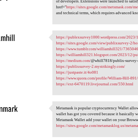
of developers. Extensions were launched to satisf
3
href="
https://sites.google.com/metsmask.com
and technical terms, which requires advanced kno
amhill
https://publexsurvey1000.wordpress.com/2023/1
https://publexsurvey1000
https://sites.google.com/view/publixsurvey-2/h
3
https://www.tumblr.com/williamhill321/736504
https://williamhill321.blogspot.com/2023/12/pu
https://medium.com/
@whill7818/publix-survey-
https://publixsurvey-2.mystrikingly.com/
https://justpaste.it/4o081
https://www.quora.com/profile/William-Hill-891/
https://ext-6470119.livejournal.com/550.html
enmark
Metamask is popular cryptocurrency Wallet allows
Metamask is popular
wallet has got you covered because it basically w
3
Metamask Wallet add your wallet on your Browse
https://sites.google.com/metamasklog.us/metam