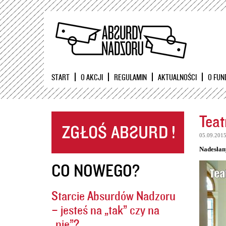
START
O AKCJI
REGULAMIN
AKTUALNOŚCI
O FUN
Teat
05.09.201
Nadesłan
CO NOWEGO?
Starcie Absurdów Nadzoru
– jesteś na „tak” czy na
„nie”?