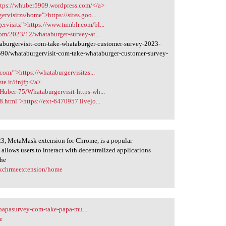
ttps://whuber5909.wordpress.com/</a>
ervisitzs/home">https://sites.goo...
rvisitz">https://www.tumblr.com/bl...
com/2023/12/whataburger-survey-at....
urgervisit-com-take-whataburger-customer-survey-2023-
0/whataburgervisit-com-take-whataburger-customer-survey-
com/">https://whataburgervisitzs...
ste.it/8njfp</a>
Huber-75/Whataburgervisit-https-wh...
.html">https://ext-6470957.livejo...
3, MetaMask extension for Chrome, is a popular
allows users to interact with decentralized applications
the
askchrmeextension/home
papasurvey-com-take-papa-mu...
e