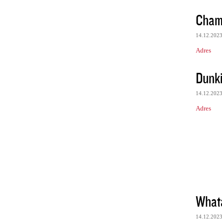
Cha
14.12.202
Adres
Dunk
14.12.202
Adres
Whata
14.12.202