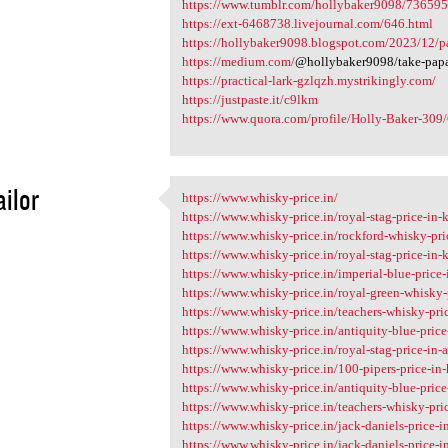
https://www.tumblr.com/hollybaker9098/73659
https://ext-6468738.livejournal.com/646.html
https://hollybaker9098.blogspot.com/2023/12/p
https://medium.com/
@hollybaker9098/take-papa
https://practical-lark-gzlqzh.mystrikingly.com/
https://justpaste.it/c9lkm
https://www.quora.com/profile/Holly-Baker-309/C
ilor
https://www.whisky-price.in/
https://www.whisky-price.in/
https://www.whisky-price.in/royal-stag-price-in-
3
https://www.whisky-price.in/rockford-whisky-pri
https://www.whisky-price.in/royal-stag-price-in-k
https://www.whisky-price.in/imperial-blue-price-
https://www.whisky-price.in/royal-green-whisky-
https://www.whisky-price.in/teachers-whisky-pri
https://www.whisky-price.in/antiquity-blue-price
https://www.whisky-price.in/royal-stag-price-in-
https://www.whisky-price.in/100-pipers-price-in
https://www.whisky-price.in/antiquity-blue-price
https://www.whisky-price.in/teachers-whisky-pric
https://www.whisky-price.in/jack-daniels-price-i
https://www.whisky-price.in/jack-daniels-price-i