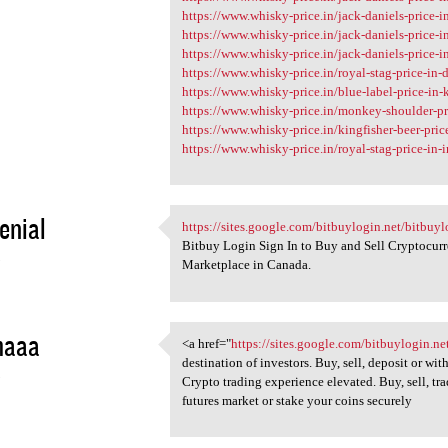
https://www.whisky-price.in/jack-daniels-price-
https://www.whisky-price.in/jack-daniels-price-i
https://www.whisky-price.in/jack-daniels-price-i
https://www.whisky-price.in/royal-stag-price-in-d
https://www.whisky-price.in/blue-label-price-in-
https://www.whisky-price.in/monkey-shoulder-pri
https://www.whisky-price.in/kingfisher-beer-pric
https://www.whisky-price.in/royal-stag-price-in-i
enial
https://sites.google.com/bitbuylogin.net/bitbuy
https://sites.google.com
Bitbuy Login Sign In to Buy and Sell Cryptocur
3
Marketplace in Canada.
maaa
<a href="
https://sites.google.com/bitbuylogin.n
<a href="https://sites.google
destination of investors. Buy, sell, deposit or wi
3
Crypto trading experience elevated. Buy, sell, t
futures market or stake your coins securely