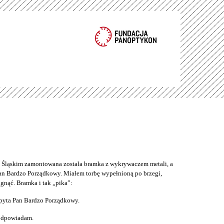
ąskim zamontowana została bramka z wykrywaczem metali, a
an Bardzo Porządkowy. Miałem torbę wypełnioną po brzegi,
gnąć. Bramka i tak „pika”:
pyta Pan Bardzo Porządkowy.
 odpowiadam.