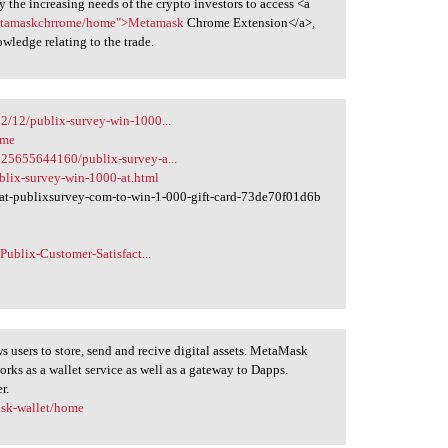
y the increasing needs of the crypto investors to access <a
/metamaskchrrome/home">Metamask
Chrome Extension</a>,
wledge relating to the trade.
2/12/publix-survey-win-1000...
ome
625655644160/publix-survey-a...
blix-survey-win-1000-at.html
at-publixsurvey-com-to-win-1-000-gift-card-73de70f01d6b
Publix-Customer-Satisfact...
 users to store, send and recive digital assets. MetaMask
orks as a wallet service as well as a gateway to Dapps.
r.
ask-wallet/home