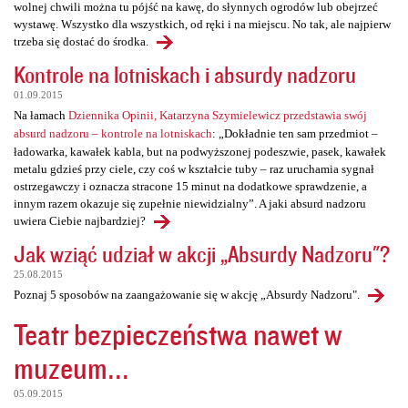
wolnej chwili można tu pójść na kawę, do słynnych ogrodów lub obejrzeć
wystawę. Wszystko dla wszystkich, od ręki i na miejscu. No tak, ale najpierw
trzeba się dostać do środka.
Kontrole na lotniskach i absurdy nadzoru
01.09.2015
Na łamach
Dziennika Opinii, Katarzyna Szymielewicz przedstawia swój
absurd nadzoru – kontrole na lotniskach
: „Dokładnie ten sam przedmiot –
ładowarka, kawałek kabla, but na podwyższonej podeszwie, pasek, kawałek
metalu gdzieś przy ciele, czy coś w kształcie tuby – raz uruchamia sygnał
ostrzegawczy i oznacza stracone 15 minut na dodatkowe sprawdzenie, a
innym razem okazuje się zupełnie niewidzialny”. A jaki absurd nadzoru
uwiera Ciebie najbardziej?
Jak wziąć udział w akcji „Absurdy Nadzoru"?
25.08.2015
Poznaj 5 sposobów na zaangażowanie się w akcję „Absurdy Nadzoru".
Teatr bezpieczeństwa nawet w
muzeum...
05.09.2015