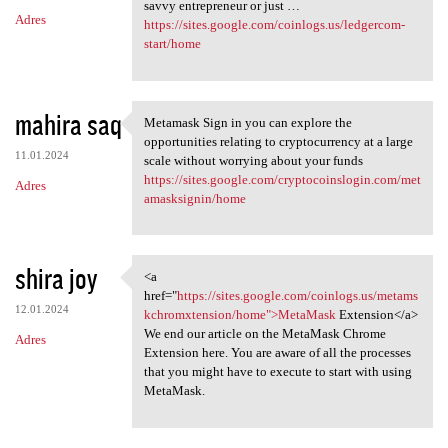
savvy entrepreneur or just …
Adres
https://sites.google.com/coinlogs.us/ledgercom-
start/home
mahira saq
Metamask Sign in you can explore the
Metamask Sign in you can
opportunities relating to cryptocurrency at a large
11.01.2024
scale without worrying about your funds
https://sites.google.com/cryptocoinslogin.com/met
Adres
amasksignin/home
shira joy
<a
<a href="https://sites.google
href="
https://sites.google.com/coinlogs.us/metams
12.01.2024
kchromxtension/home">MetaMask
Extension</a>
We end our article on the MetaMask Chrome
Adres
Extension here. You are aware of all the processes
that you might have to execute to start with using
MetaMask.