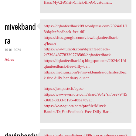
Hass/MyCFAVisit-Chick-fil-A-Customer...
mivekband
https://dqfanfeedback09.wordpress.com/2024/01/1
https://dqfanfeedback09
8/dqfanfeedback-free-dill...
ra
https://sites.google.com/view/dqfanfeedback-
q/home
https://www.tumblr.com/dqfanfeedback-
19.01.2024
2/739848778339778560/dqfanfeedback-...
Adres
https://dqfanfeedback1q.blogspot.com/2024/01/d
qfanfeedback-free-dilly-ba...
https://medium.com/@mivekbandra/dqfanfeedbac
k-free-dilly-bar-dairy-queen...
https://justpaste.it/egsse
https://www.evernote.com/shard/s642/sh/bee794f5
-3603-3d33-b195-46ba769a3...
https://www.quora.com/profile/Mivek-
Bandra/DqFanFeedback-Free-Dilly-Bar-...
davinhardy
https://walgreenslistens3000shop.wordpress.com/2