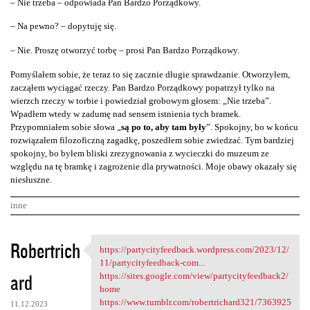
– Nie trzeba – odpowiada Pan Bardzo Porządkowy.
– Na pewno? – dopytuję się.
– Nie. Proszę otworzyć torbę – prosi Pan Bardzo Porządkowy.
Pomyślałem sobie, że teraz to się zacznie długie sprawdzanie. Otworzyłem,
zacząłem wyciągać rzeczy. Pan Bardzo Porządkowy popatrzył tylko na
wierzch rzeczy w torbie i powiedział grobowym głosem: „Nie trzeba”.
Wpadłem wtedy w zadumę nad sensem istnienia tych bramek.
Przypomniałem sobie słowa „
są po to, aby tam były
”. Spokojny, bo w końcu
rozwiązałem filozoficzną zagadkę, poszedłem sobie zwiedzać. Tym bardziej
spokojny, bo byłem bliski zrezygnowania z wycieczki do muzeum ze
względu na tę bramkę i zagrożenie dla prywatności. Moje obawy okazały się
niesłuszne.
inne
K
Robertrich
https://partycityfeedback.wordpress.com/2023/12/
https://partycityfeedback
o
11/partycityfeedback-com...
ard
m
https://sites.google.com/view/partycityfeedback2/
home
e
https://www.tumblr.com/robertrichard321/7363925
11.12.2023