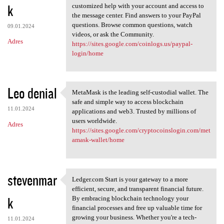
k
customized help with your account and access to
the message center. Find answers to your PayPal
questions. Browse common questions, watch
09.01.2024
videos, or ask the Community.
Adres
https://sites.google.com/coinlogs.us/paypal-
login/home
Leo denial
MetaMask is the leading self-custodial wallet. The
MetaMask is the leading self
safe and simple way to access blockchain
11.01.2024
applications and web3. Trusted by millions of
users worldwide.
Adres
https://sites.google.com/cryptocoinslogin.com/met
amask-wallet/home
stevenmar
Ledger.com Start is your gateway to a more
Ledger.com Start is your
efficient, secure, and transparent financial future.
k
By embracing blockchain technology your
financial processes and free up valuable time for
growing your business. Whether you're a tech-
11.01.2024