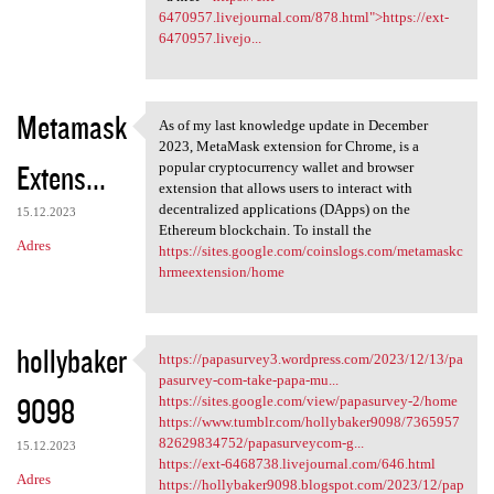
6470957.livejournal.com/878.html">https://ext-
6470957.livejo...
Metamask
As of my last knowledge update in December
As of my last knowledge
2023, MetaMask extension for Chrome, is a
Extens...
popular cryptocurrency wallet and browser
extension that allows users to interact with
decentralized applications (DApps) on the
15.12.2023
Ethereum blockchain. To install the
Adres
https://sites.google.com/coinslogs.com/metamaskc
hrmeextension/home
hollybaker
https://papasurvey3.wordpress.com/2023/12/13/pa
https://papasurvey3.wordpress
pasurvey-com-take-papa-mu...
9098
https://sites.google.com/view/papasurvey-2/home
https://www.tumblr.com/hollybaker9098/7365957
82629834752/papasurveycom-g...
15.12.2023
https://ext-6468738.livejournal.com/646.html
Adres
https://hollybaker9098.blogspot.com/2023/12/pap