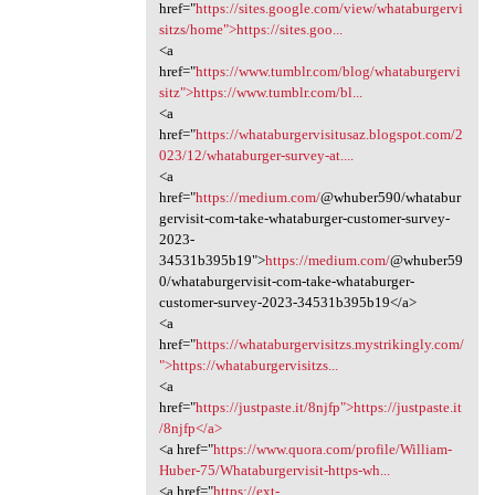
href="
https://sites.google.com/view/whataburgervi
sitzs/home">https://sites.goo...
<a
href="
https://www.tumblr.com/blog/whataburgervi
sitz">https://www.tumblr.com/bl...
<a
href="
https://whataburgervisitusaz.blogspot.com/2
023/12/whataburger-survey-at....
<a
href="
https://medium.com/
@whuber590/whatabur
gervisit-com-take-whataburger-customer-survey-
2023-
34531b395b19">
https://medium.com/
@whuber59
0/whataburgervisit-com-take-whataburger-
customer-survey-2023-34531b395b19</a>
<a
href="
https://whataburgervisitzs.mystrikingly.com/
">https://whataburgervisitzs...
<a
href="
https://justpaste.it/8njfp">https://justpaste.it
/8njfp</a>
<a href="
https://www.quora.com/profile/William-
Huber-75/Whataburgervisit-https-wh...
<a href="
https://ext-