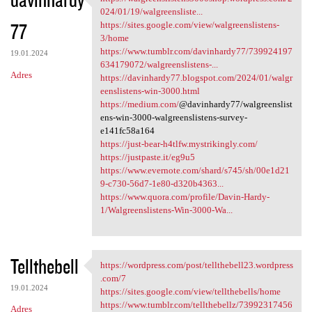
https:/
024/01/19/walgreensliste...
77
https://sites.google.com/view/walgreenslistens-
3/home
https://www.tumblr.com/davinhardy77/739924197
19.01.2024
634179072/walgreenslistens-...
Adres
https://davinhardy77.blogspot.com/2024/01/walgr
eenslistens-win-3000.html
https://medium.com/
@davinhardy77/walgreenslist
ens-win-3000-walgreenslistens-survey-
e141fc58a164
https://just-bear-h4tlfw.mystrikingly.com/
https://justpaste.it/eg9u5
https://www.evernote.com/shard/s745/sh/00e1d21
9-c730-56d7-1e80-d320b4363...
https://www.quora.com/profile/Davin-Hardy-
1/Walgreenslistens-Win-3000-Wa...
Tellthebell
https://wordpress.com/post/tellthebell23.wordpress
https://wordpress.com/post
.com/7
19.01.2024
https://sites.google.com/view/tellthebells/home
https://www.tumblr.com/tellthebellz/73992317456
Adres