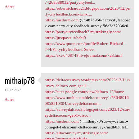
n
74268588032/partycityfeed...
Adres
https://robertrichard321.blogspot.com/2023/12/pa
t
rtycityfeedbackcom-win-1...
a
https://medium.com/
@rr4876956/partycityfeedbac
k-com-party-city-feedback-survey-56e2e37036c6
r
https://partycityfeedback2.mystrikingly.com/
z
https://justpaste.it/babj0
https://www.quora.com/profile/Robert-Richard-
e
244/Partycityfeedback-Surve...
https://ext-6468748.livejournal.com/723.html
mithaip78
https://deltacosurvey.wordpress.com/2023/12/11/s
https://deltacosurvey
urvey-deltaco-com-get-1-...
12.12.2023
https://sites.google.com/view/deltaco-12/home
https://www.tumblr.com/deltacourvey1/73648016
Adres
0858210304/surveydeltacocom...
https://surveydaltaco3.blogspot.com/2023/12/surv
eydeltacocom-get-1-disco...
https://medium.com/
@mithaip78/survey-deltaco-
com-get-1-discount-deltaco-survey-7aadb038fef1
https://eltacourvey.mystrikingly.com/
https://justpaste.it/c4wde