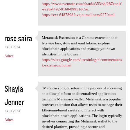
https://www.evernote.com/shard/s353/sh/287cee1f
-ee2b-4492-8160-89951dc5e...
https://ext-6487808.livejournal.com/927.html
rose saira
Metamask Extension is a Chrome extension that
Metamask Extension is a
lets you buy, store and send tokens, explore
13.01.2024
blockchain applications and manage your own
identities in the browser
Adres
https://sites.google.com/uscoinlogin.com/metamas
k-extension/home/
Shayla
"Metamask login" refers to the process of accessing
"Metamask login" refers to
an online platform or decentralized application
Jenner
using the Metamask wallet. Metamask is a popular
browser extension that allows users to manage their
Ethereum-based assets and interact with
13.01.2024
blockchain-based applications. The login typically
Adres
involves connecting the Metamask wallet to the
desired platform, providing a secure and