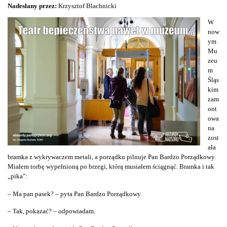
Nadesłany przez:
Krzysztof Blachnicki
W
now
ym
Mu
zeu
m
Śląs
kim
zam
ont
owa
na
zost
ała
bramka z wykrywaczem metali, a porządku pilnuje Pan Bardzo Porządkowy.
Miałem torbę wypełnioną po brzegi, którą musiałem ściągnąć. Bramka i tak
„pika”:
– Ma pan pasek? – pyta Pan Bardzo Porządkowy.
– Tak, pokazać? – odpowiadam.