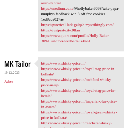
asurvey.html
https://medium.com/
@hollybaker9098/take-papa-
murphys-feedback-win-3-off-free-cookies-
1ed8cde027ae
https://practical-lark-gzlqzh.mystrikingly.com/
https://justpaste.it/c9lkm
https://www.quora.com/profile/Holly-Baker-
309/Customer-feedback-is-the-l...
MK Tailor
https://www.whisky-price.in/
https://www.whisky-price.in/
https://www.whisky-price.in/royal-stag-price-in-
19.12.2023
kolkata/
https://www.whisky-price.in/rockford-whisky-
Adres
price-in-up/
https://www.whisky-price.in/royal-stag-price-in-
kerala/
https://www.whisky-price.in/imperial-blue-price-
in-assam/
https://www.whisky-price.in/royal-green-whisky-
price-in-kolkata/
https://www.whisky-price.in/teachers-whisky-