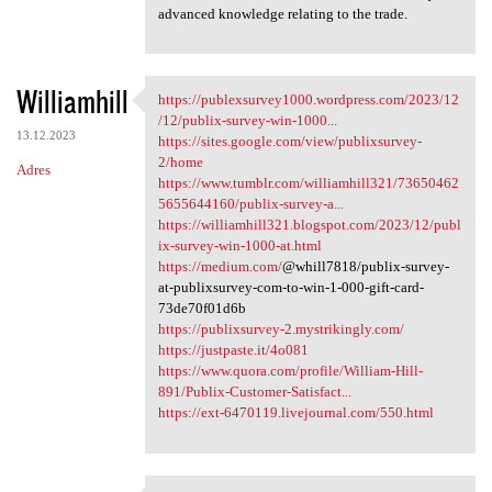
advanced knowledge relating to the trade.
Williamhill
https://publexsurvey1000.wordpress.com/2023/12
https://publexsurvey1000
/12/publix-survey-win-1000...
13.12.2023
https://sites.google.com/view/publixsurvey-
2/home
Adres
https://www.tumblr.com/williamhill321/73650462
5655644160/publix-survey-a...
https://williamhill321.blogspot.com/2023/12/publ
ix-survey-win-1000-at.html
https://medium.com/
@whill7818/publix-survey-
at-publixsurvey-com-to-win-1-000-gift-card-
73de70f01d6b
https://publixsurvey-2.mystrikingly.com/
https://justpaste.it/4o081
https://www.quora.com/profile/William-Hill-
891/Publix-Customer-Satisfact...
https://ext-6470119.livejournal.com/550.html