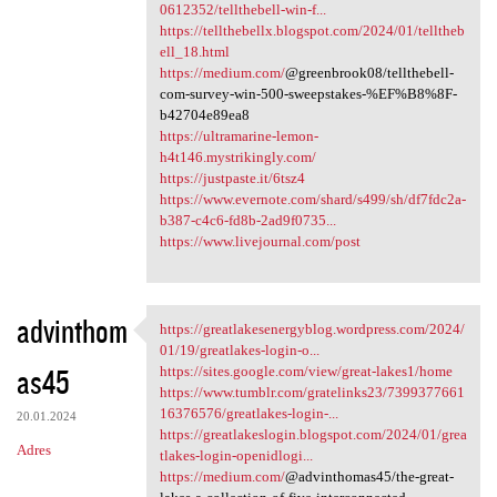
0612352/tellthebell-win-f...
https://tellthebellx.blogspot.com/2024/01/telltheb
ell_18.html
https://medium.com/
@greenbrook08/tellthebell-
com-survey-win-500-sweepstakes-%EF%B8%8F-
b42704e89ea8
https://ultramarine-lemon-
h4t146.mystrikingly.com/
https://justpaste.it/6tsz4
https://www.evernote.com/shard/s499/sh/df7fdc2a-
b387-c4c6-fd8b-2ad9f0735...
https://www.livejournal.com/post
advinthom
https://greatlakesenergyblog.wordpress.com/2024/
https://greatlakesenergyblog
01/19/greatlakes-login-o...
as45
https://sites.google.com/view/great-lakes1/home
https://www.tumblr.com/gratelinks23/7399377661
16376576/greatlakes-login-...
20.01.2024
https://greatlakeslogin.blogspot.com/2024/01/grea
Adres
tlakes-login-openidlogi...
https://medium.com/
@advinthomas45/the-great-