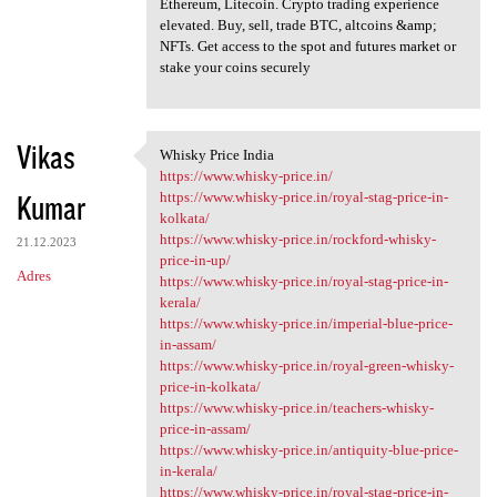
Ethereum, Litecoin. Crypto trading experience
elevated. Buy, sell, trade BTC, altcoins &amp;
NFTs. Get access to the spot and futures market or
stake your coins securely
Vikas
Whisky Price India
Whisky Price India
https://www.whisky-price.in/
Kumar
https://www.whisky-price.in/royal-stag-price-in-
kolkata/
https://www.whisky-price.in/rockford-whisky-
21.12.2023
price-in-up/
Adres
https://www.whisky-price.in/royal-stag-price-in-
kerala/
https://www.whisky-price.in/imperial-blue-price-
in-assam/
https://www.whisky-price.in/royal-green-whisky-
price-in-kolkata/
https://www.whisky-price.in/teachers-whisky-
price-in-assam/
https://www.whisky-price.in/antiquity-blue-price-
in-kerala/
https://www.whisky-price.in/royal-stag-price-in-