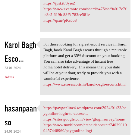
https://jpst.it/3yreZ
https://www.evernote.com/shard/s475/sh/9a017c7f
-e3c5-619b-88f5-783ce581e...
https://qr.ae/pKz6o3
Karol Bagh
For those looking for a great escort service in Karol
For those looking for a great
Bagh, book Karol Bagh escorts through a reputable
Esco...
platform and get a 35% discount on your booking.
You can also take advantage of instant free
home/hotel delivery. This means that your date
23.01.2024
will be at your door, ready to provide you with a
Adres
wonderful experience.
https://www.erosescorts.in/karol-bagh-escorts.html
hasanpaan
https://paygonline4.wordpress.com/2024/01/23/pa
https://paygonline4.wordpress
ygonline-login-to-access-...
so
https://sites.google.com/view/gloginsurvey/home
https://www.tumblr.com/prepaidaccount/74029010
9457448960/paygonline-logi...
24.01.2024