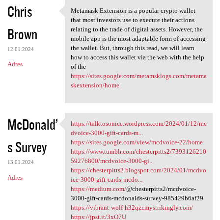
Chris
Metamask Extension is a popular crypto wallet
Metamask Extension is a
that most investors use to execute their actions
Brown
relating to the trade of digital assets. However, the
mobile app is the most adaptable form of accessing
the wallet. But, through this read, we will learn
12.01.2024
how to access this wallet via the web with the help
Adres
of the
https://sites.google.com/metamsklogs.com/metama
skextension/home
McDonald’
https://talktosonice.wordpress.com/2024/01/12/mc
https://talktosonice
dvoice-3000-gift-cards-m...
s Survey
https://sites.google.com/view/mcdvoice-22/home
https://www.tumblr.com/chesterpitts2/7393126210
59276800/mcdvoice-3000-gi...
13.01.2024
https://chesterpitts2.blogspot.com/2024/01/mcdvo
Adres
ice-3000-gift-cards-mcdo...
https://medium.com/
@chesterpitts2/mcdvoice-
3000-gift-cards-mcdonalds-survey-985429b6af29
https://vibrant-wolf-h32qzr.mystrikingly.com/
https://jpst.it/3xO7U