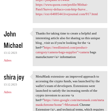
https://www.quora.com/profile/Mithai-
Patel/Survey-deltaco-com-http-Surve...
https://ext-6469544.livejournal.com/917.html
John
Thanks for taking time to create a helpful and
Thanks for taking time to
interesting article also for sharing us this unique
Michael
blog , visit us if you're looking for the <a
href="
https://reedlimited.com/product-
category/camera-bags-supplier">camera
bags
13.12.2023
manufacturer</a> information
Adres
shira joy
MetaMask extension- an improved approach to
MetaMask extension- an
accessing the crypto funds, was launched by the
13.12.2023
wallet’s team of developers. Extensions were
launched to satisfy the increasing needs of the
Adres
crypto investors to access <a
href="
https://sites.google.com/metsmask.com/meta
maskchrrome/home">Metamask
Chrome
Extension</a>, and technical terms, which requires