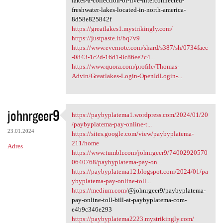
lakes-a-collection-of-five-interconnected-
freshwater-lakes-located-in-north-america-
8d58e825842f
https://greatlakes1.mystrikingly.com/
https://justpaste.it/bq7v9
https://www.evernote.com/shard/s387/sh/0734faec
-0843-1c2d-16d1-8c86ee2c4...
https://www.quora.com/profile/Thomas-
Advin/Greatlakes-Login-OpenIdLogin-...
johnrgeer9
https://paybyplatema1.wordpress.com/2024/01/20
https://paybyplatema1
/paybyplatema-pay-online-t...
23.01.2024
https://sites.google.com/view/paybyplatema-
211/home
Adres
https://www.tumblr.com/johnrgeer9/74002920570
0640768/paybyplatema-pay-on...
https://paybyplatema12.blogspot.com/2024/01/pa
ybyplatema-pay-online-toll...
https://medium.com/
@johnrgeer9/paybyplatema-
pay-online-toll-bill-at-paybyplatema-com-
e4b9c346e293
https://paybyplatema2223.mystrikingly.com/