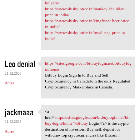
kolkata/
https://www.whisky-price.in/monkey-shoulder-
price-in-india/
https://www.whisky-price.in/kingfisher-beer-price-
in-india/
https://www.whisky-price.in/royal-stag-price-in-
india/
Leo denial
https://sites.google.com/bitbuylogin.net/bitbuylog
https://sites.google.com
in/home
21.12.2023
Bitbuy Login Sign In to Buy and Sell
Cryptocurrency in CanadaJoin the only Regulated
Adres
Cryptocurrency Marketplace in Canada.
jackmaaa
<a
<a href="https://sites.google
href="
https://sites.google.com/bitbuylogin.net/bit
21.12.2023
buy-login/home">Bitbuy
Login</a> is the crypto
destination of investors. Buy, sell, deposit or
Adres
withdraw top cryptocurrencies like Bitcoin,