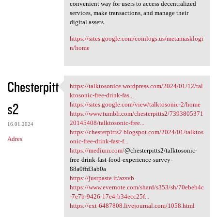
convenient way for users to access decentralized
services, make transactions, and manage their
digital assets.
https://sites.google.com/coinlogs.us/metamasklogi
n/home
Chesterpitt
https://talktosonice.wordpress.com/2024/01/12/tal
https://talktosonice
ktosonic-free-drink-fas...
s2
https://sites.google.com/view/talktosonic-2/home
https://www.tumblr.com/chesterpitts2/7393805371
20145408/talktosonic-free...
16.01.2024
https://chesterpitts2.blogspot.com/2024/01/talktos
Adres
onic-free-drink-fast-f...
https://medium.com/
@chesterpitts2/talktosonic-
free-drink-fast-food-experience-survey-
88a0ffd3ab0a
https://justpaste.it/azsvb
https://www.evernote.com/shard/s353/sh/70ebeb4c
-7e7b-9426-17e4-b34ecc25f...
https://ext-6487808.livejournal.com/1058.html