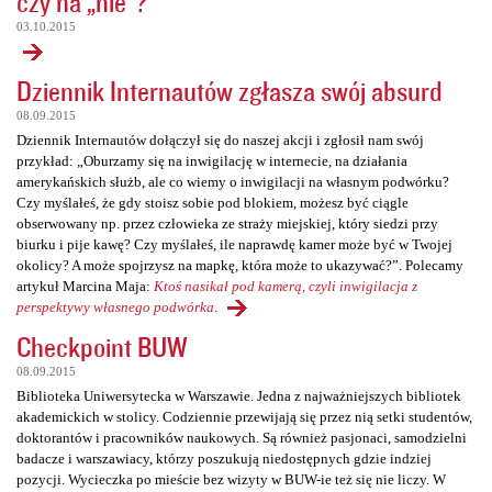
czy na „nie”?
03.10.2015
Dziennik Internautów zgłasza swój absurd
08.09.2015
Dziennik Internautów dołączył się do naszej akcji i zgłosił nam swój
przykład: „Oburzamy się na inwigilację w internecie, na działania
amerykańskich służb, ale co wiemy o inwigilacji na własnym podwórku?
Czy myślałeś, że gdy stoisz sobie pod blokiem, możesz być ciągle
obserwowany np. przez człowieka ze straży miejskiej, który siedzi przy
biurku i pije kawę? Czy myślałeś, ile naprawdę kamer może być w Twojej
okolicy? A może spojrzysz na mapkę, która może to ukazywać?”. Polecamy
artykuł Marcina Maja:
Ktoś nasikał pod kamerą, czyli inwigilacja z
perspektywy własnego podwórka
.
Checkpoint BUW
08.09.2015
Biblioteka Uniwersytecka w Warszawie. Jedna z najważniejszych bibliotek
akademickich w stolicy. Codziennie przewijają się przez nią setki studentów,
doktorantów i pracowników naukowych. Są również pasjonaci, samodzielni
badacze i warszawiacy, którzy poszukują niedostępnych gdzie indziej
pozycji. Wycieczka po mieście bez wizyty w BUW-ie też się nie liczy. W