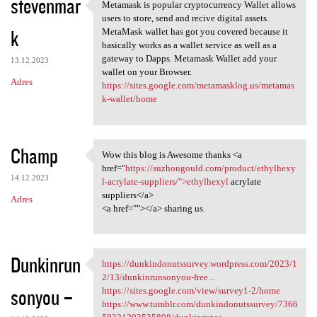
stevenmar
Metamask is popular cryptocurrency Wallet allows
Metamask is popular
users to store, send and recive digital assets.
k
MetaMask wallet has got you covered because it
basically works as a wallet service as well as a
gateway to Dapps. Metamask Wallet add your
13.12.2023
wallet on your Browser.
Adres
https://sites.google.com/metamasklog.us/metamas
k-wallet/home
Champ
Wow this blog is Awesome thanks <a
Wow this blog is Awesome
href="
https://suzhougould.com/product/ethylhexy
14.12.2023
l-acrylate-suppliers/">ethylhexyl
acrylate
suppliers</a>
Adres
<a href=""></a> sharing us.
Dunkinrun
https://dunkindonutssurvey.wordpress.com/2023/1
https://dunkindonutssurvey
2/13/dunkinrunsonyou-free...
sonyou –
https://sites.google.com/view/survey1-2/home
https://www.tumblr.com/dunkindonutssurvey/7366