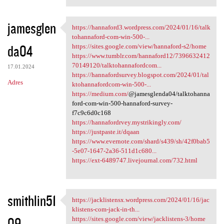
jamesglen
https://hannaford3.wordpress.com/2024/01/16/talk
https://hannaford3.wordpress
tohannaford-com-win-500-...
da04
https://sites.google.com/view/hannaford-s2/home
https://www.tumblr.com/hannaford12/7396632412
70149120/talktohannafordcom...
17.01.2024
https://hannafordsurvey.blogspot.com/2024/01/tal
Adres
ktohannafordcom-win-500-...
https://medium.com/
@jamesglenda04/talktohanna
ford-com-win-500-hannaford-survey-
f7c9c6d0c168
https://hannafordrvey.mystrikingly.com/
https://justpaste.it/dqaan
https://www.evernote.com/shard/s439/sh/42f0bab5
-5e07-1647-2a36-511d1c680...
https://ext-6489747.livejournal.com/732.html
smithlin51
https://jacklistensx.wordpress.com/2024/01/16/jac
https://jacklistensx
klistens-com-jack-in-th...
09
https://sites.google.com/view/jacklistens-3/home