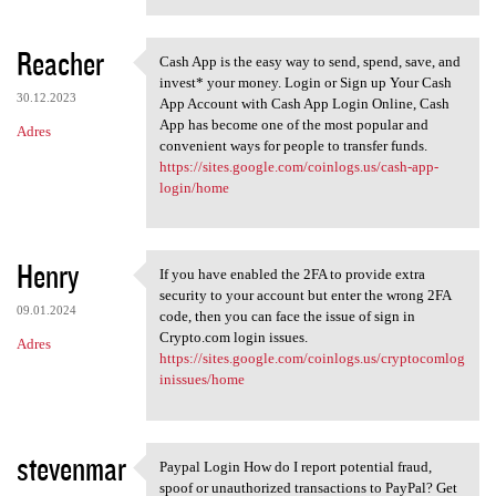
Reacher
Cash App is the easy way to send, spend, save, and
Cash App is the easy way to
invest* your money. Login or Sign up Your Cash
30.12.2023
App Account with Cash App Login Online, Cash
App has become one of the most popular and
Adres
convenient ways for people to transfer funds.
https://sites.google.com/coinlogs.us/cash-app-
login/home
Henry
If you have enabled the 2FA to provide extra
If you have enabled the 2FA
security to your account but enter the wrong 2FA
09.01.2024
code, then you can face the issue of sign in
Crypto.com login issues.
Adres
https://sites.google.com/coinlogs.us/cryptocomlog
inissues/home
stevenmar
Paypal Login How do I report potential fraud,
Paypal Login How do I report
spoof or unauthorized transactions to PayPal? Get