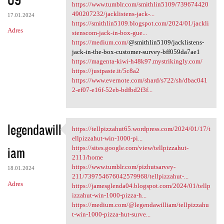
https://www.tumblr.com/smithlin5109/739674420
490207232/jacklistens-jack-...
17.01.2024
https://smithlin5109.blogspot.com/2024/01/jackli
Adres
stenscom-jack-in-box-gue...
https://medium.com/
@smithlin5109/jacklistens-
jack-in-the-box-customer-survey-bff059da7ae1
https://magenta-kiwi-h48k97.mystrikingly.com/
https://justpaste.it/5c8a2
https://www.evernote.com/shard/s722/sh/dbac041
2-ef07-e16f-52eb-bdfbd2f3f...
legendawill
https://tellpizzahut65.wordpress.com/2024/01/17/t
https://tellpizzahut65
ellpizzahut-win-1000-pi...
iam
https://sites.google.com/view/tellpizzahut-
2111/home
https://www.tumblr.com/pizhutsarvey-
18.01.2024
211/739754676042579968/tellpizzahut-...
Adres
https://jamesglenda04.blogspot.com/2024/01/tellp
izzahut-win-1000-pizza-h...
https://medium.com/@legendawilliam/tellpizzahu
t-win-1000-pizza-hut-surve...