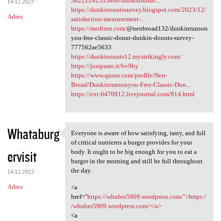
58221292535808/dunkinrunso...
14.12.2023
https://dunkinonutssurvey.blogspot.com/2023/12/
Adres
satisfaction-measurement-...
https://medium.com/
@nenbroad132/dunkinrunson
you-free-classic-donut-dunkin-donuts-survey-
777562ae5633
https://dunkinonuts12.mystrikingly.com/
https://justpaste.it/bv9hy
https://www.quora.com/profile/Nen-
Broad/Dunkinrunsonyou-Free-Classic-Don...
https://ext-6470912.livejournal.com/914.html
Whataburg
Everyone is aware of how satisfying, tasty, and full
Everyone is aware of how
of critical nutrients a burger provides for your
ervisit
body. It ought to be big enough for you to eat a
burger in the morning and still be full throughout
the day.
14.12.2023
Adres
<a
href="
https://whuber5909.wordpress.com/">https:/
/whuber5909.wordpress.com/</a>
<a