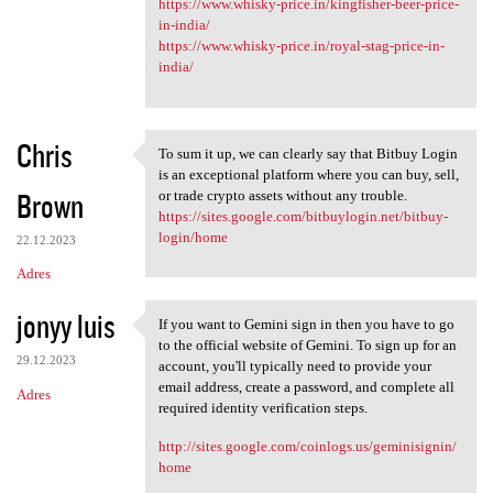
https://www.whisky-price.in/kingfisher-beer-price-
in-india/
https://www.whisky-price.in/royal-stag-price-in-
india/
Chris
To sum it up, we can clearly say that Bitbuy Login
To sum it up, we can clearly
is an exceptional platform where you can buy, sell,
Brown
or trade crypto assets without any trouble.
https://sites.google.com/bitbuylogin.net/bitbuy-
login/home
22.12.2023
Adres
jonyy luis
If you want to Gemini sign in then you have to go
If you want to Gemini sign in
to the official website of Gemini. To sign up for an
29.12.2023
account, you'll typically need to provide your
email address, create a password, and complete all
Adres
required identity verification steps.
http://sites.google.com/coinlogs.us/geminisignin/
home