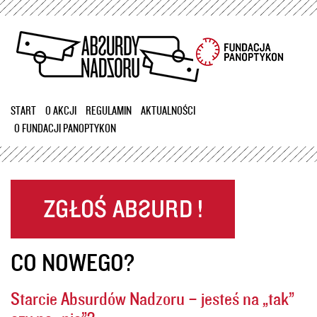
Przejdź
do
treści
START
O AKCJI
REGULAMIN
AKTUALNOŚCI
O FUNDACJI PANOPTYKON
CO NOWEGO?
Starcie Absurdów Nadzoru – jesteś na „tak”