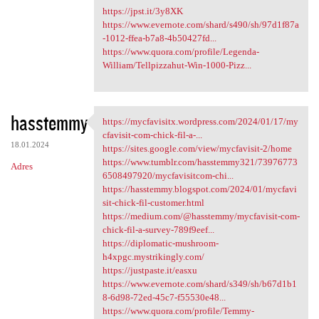
https://jpst.it/3y8XK
https://www.evernote.com/shard/s490/sh/97d1f87a
-1012-ffea-b7a8-4b50427fd...
https://www.quora.com/profile/Legenda-
William/Tellpizzahut-Win-1000-Pizz...
hasstemmy
https://mycfavisitx.wordpress.com/2024/01/17/my
https://mycfavisitx.wordpress
cfavisit-com-chick-fil-a-...
18.01.2024
https://sites.google.com/view/mycfavisit-2/home
https://www.tumblr.com/hasstemmy321/73976773
Adres
6508497920/mycfavisitcom-chi...
https://hasstemmy.blogspot.com/2024/01/mycfavi
sit-chick-fil-customer.html
https://medium.com/@hasstemmy/mycfavisit-com-
chick-fil-a-survey-789f9eef...
https://diplomatic-mushroom-
h4xpgc.mystrikingly.com/
https://justpaste.it/easxu
https://www.evernote.com/shard/s349/sh/b67d1b1
8-6d98-72ed-45c7-f55530e48...
https://www.quora.com/profile/Temmy-