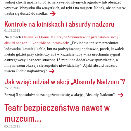
wolnej chwili można tu pójść na kawę, do słynnych ogrodów lub obejrzeć
wystawę. Wszystko dla wszystkich, od ręki i na miejscu. No tak, ale najpierw
trzeba się dostać do środka.
Kontrole na lotniskach i absurdy nadzoru
01.09.2015
Na łamach
Dziennika Opinii, Katarzyna Szymielewicz przedstawia swój
absurd nadzoru – kontrole na lotniskach
: „Dokładnie ten sam przedmiot –
ładowarka, kawałek kabla, but na podwyższonej podeszwie, pasek, kawałek
metalu gdzieś przy ciele, czy coś w kształcie tuby – raz uruchamia sygnał
ostrzegawczy i oznacza stracone 15 minut na dodatkowe sprawdzenie, a
innym razem okazuje się zupełnie niewidzialny”. A jaki absurd nadzoru
uwiera Ciebie najbardziej?
Jak wziąć udział w akcji „Absurdy Nadzoru"?
25.08.2015
Poznaj 5 sposobów na zaangażowanie się w akcję „Absurdy Nadzoru".
Teatr bezpieczeństwa nawet w
muzeum...
05.09.2015