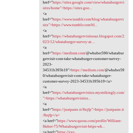
href="
https://sites.google.com/view/whataburgervi
sitzs/home">https://sites.goo...
<a
href="
https://www.tumblr.com/blog/whataburgervi
sitz">https://www.tumblr.com/bl...
<a
href="
https://whataburgervisitusaz.blogspot.com/2
023/12/whataburger-survey-at....
<a
href="
https://medium.com/
@whuber590/whatabur
gervisit-com-take-whataburger-customer-survey-
2023-
34531b395b19">
https://medium.com/
@whuber59
0/whataburgervisit-com-take-whataburger-
customer-survey-2023-34531b395b19</a>
<a
href="
https://whataburgervisitzs.mystrikingly.com/
">https://whataburgervisitzs...
<a
href="
https://justpaste.it/8njfp">https://justpaste.it
/8njfp</a>
<a href="
https://www.quora.com/profile/William-
Huber-75/Whataburgervisit-https-wh...
<a href="
https://ext-