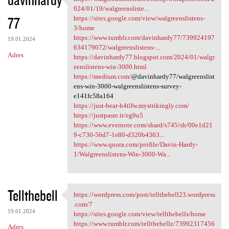
https:/
024/01/19/walgreensliste...
77
https://sites.google.com/view/walgreenslistens-
3/home
https://www.tumblr.com/davinhardy77/739924197
19.01.2024
634179072/walgreenslistens-...
Adres
https://davinhardy77.blogspot.com/2024/01/walgr
eenslistens-win-3000.html
https://medium.com/
@davinhardy77/walgreenslist
ens-win-3000-walgreenslistens-survey-
e141fc58a164
https://just-bear-h4tlfw.mystrikingly.com/
https://justpaste.it/eg9u5
https://www.evernote.com/shard/s745/sh/00e1d21
9-c730-56d7-1e80-d320b4363...
https://www.quora.com/profile/Davin-Hardy-
1/Walgreenslistens-Win-3000-Wa...
Tellthebell
https://wordpress.com/post/tellthebell23.wordpress
https://wordpress.com/post
.com/7
19.01.2024
https://sites.google.com/view/tellthebells/home
https://www.tumblr.com/tellthebellz/73992317456
Adres