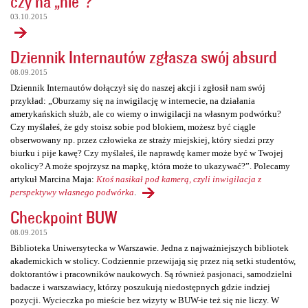
czy na „nie”?
03.10.2015
Dziennik Internautów zgłasza swój absurd
08.09.2015
Dziennik Internautów dołączył się do naszej akcji i zgłosił nam swój
przykład: „Oburzamy się na inwigilację w internecie, na działania
amerykańskich służb, ale co wiemy o inwigilacji na własnym podwórku?
Czy myślałeś, że gdy stoisz sobie pod blokiem, możesz być ciągle
obserwowany np. przez człowieka ze straży miejskiej, który siedzi przy
biurku i pije kawę? Czy myślałeś, ile naprawdę kamer może być w Twojej
okolicy? A może spojrzysz na mapkę, która może to ukazywać?”. Polecamy
artykuł Marcina Maja:
Ktoś nasikał pod kamerą, czyli inwigilacja z
perspektywy własnego podwórka
.
Checkpoint BUW
08.09.2015
Biblioteka Uniwersytecka w Warszawie. Jedna z najważniejszych bibliotek
akademickich w stolicy. Codziennie przewijają się przez nią setki studentów,
doktorantów i pracowników naukowych. Są również pasjonaci, samodzielni
badacze i warszawiacy, którzy poszukują niedostępnych gdzie indziej
pozycji. Wycieczka po mieście bez wizyty w BUW-ie też się nie liczy. W