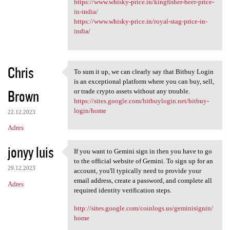
https://www.whisky-price.in/kingfisher-beer-price-
in-india/
https://www.whisky-price.in/royal-stag-price-in-
india/
Chris
To sum it up, we can clearly say that Bitbuy Login
To sum it up, we can clearly
is an exceptional platform where you can buy, sell,
Brown
or trade crypto assets without any trouble.
https://sites.google.com/bitbuylogin.net/bitbuy-
login/home
22.12.2023
Adres
jonyy luis
If you want to Gemini sign in then you have to go
If you want to Gemini sign in
to the official website of Gemini. To sign up for an
29.12.2023
account, you'll typically need to provide your
email address, create a password, and complete all
Adres
required identity verification steps.
http://sites.google.com/coinlogs.us/geminisignin/
home