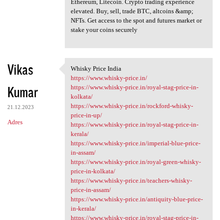
Ethereum, Litecoin. Crypto trading experience
elevated. Buy, sell, trade BTC, altcoins &amp;
NFTs. Get access to the spot and futures market or
stake your coins securely
Vikas
Whisky Price India
Whisky Price India
https://www.whisky-price.in/
Kumar
https://www.whisky-price.in/royal-stag-price-in-
kolkata/
https://www.whisky-price.in/rockford-whisky-
21.12.2023
price-in-up/
Adres
https://www.whisky-price.in/royal-stag-price-in-
kerala/
https://www.whisky-price.in/imperial-blue-price-
in-assam/
https://www.whisky-price.in/royal-green-whisky-
price-in-kolkata/
https://www.whisky-price.in/teachers-whisky-
price-in-assam/
https://www.whisky-price.in/antiquity-blue-price-
in-kerala/
https://www.whisky-price.in/royal-stag-price-in-