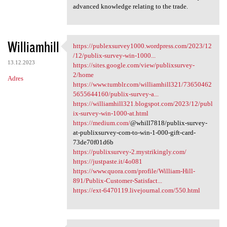
advanced knowledge relating to the trade.
Williamhill
https://publexsurvey1000.wordpress.com/2023/12
https://publexsurvey1000
/12/publix-survey-win-1000...
13.12.2023
https://sites.google.com/view/publixsurvey-
2/home
Adres
https://www.tumblr.com/williamhill321/73650462
5655644160/publix-survey-a...
https://williamhill321.blogspot.com/2023/12/publ
ix-survey-win-1000-at.html
https://medium.com/
@whill7818/publix-survey-
at-publixsurvey-com-to-win-1-000-gift-card-
73de70f01d6b
https://publixsurvey-2.mystrikingly.com/
https://justpaste.it/4o081
https://www.quora.com/profile/William-Hill-
891/Publix-Customer-Satisfact...
https://ext-6470119.livejournal.com/550.html