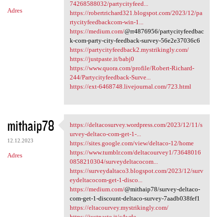
n
74268588032/partycityfeed...
Adres
https://robertrichard321.blogspot.com/2023/12/pa
t
rtycityfeedbackcom-win-1...
a
https://medium.com/
@rr4876956/partycityfeedbac
k-com-party-city-feedback-survey-56e2e37036c6
r
https://partycityfeedback2.mystrikingly.com/
z
https://justpaste.it/babj0
https://www.quora.com/profile/Robert-Richard-
e
244/Partycityfeedback-Surve...
https://ext-6468748.livejournal.com/723.html
mithaip78
https://deltacosurvey.wordpress.com/2023/12/11/s
https://deltacosurvey
urvey-deltaco-com-get-1-...
12.12.2023
https://sites.google.com/view/deltaco-12/home
https://www.tumblr.com/deltacourvey1/73648016
Adres
0858210304/surveydeltacocom...
https://surveydaltaco3.blogspot.com/2023/12/surv
eydeltacocom-get-1-disco...
https://medium.com/
@mithaip78/survey-deltaco-
com-get-1-discount-deltaco-survey-7aadb038fef1
https://eltacourvey.mystrikingly.com/
https://justpaste.it/c4wde