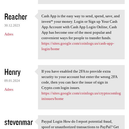
Reacher
Cash App is the easy way to send, spend, save, and
Cash App is the easy way to
invest* your money. Login or Sign up Your Cash
30.12.2023
App Account with Cash App Login Online, Cash
App has become one of the most popular and
Adres
convenient ways for people to transfer funds.
https://sites.google.com/coinlogs.us/cash-app-
login/home
Henry
If you have enabled the 2FA to provide extra
If you have enabled the 2FA
security to your account but enter the wrong 2FA
09.01.2024
code, then you can face the issue of sign in
Crypto.com login issues.
Adres
https://sites.google.com/coinlogs.us/cryptocomlog
inissues/home
stevenmar
Paypal Login How do I report potential fraud,
Paypal Login How do I report
spoof or unauthorized transactions to PayPal? Get