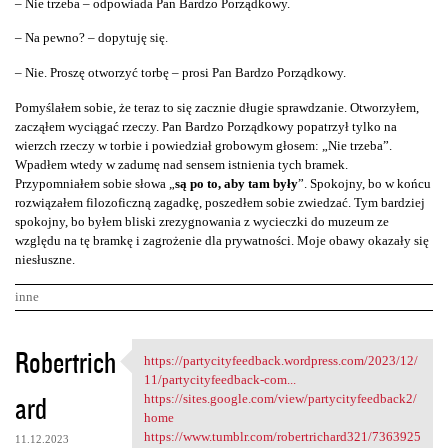
– Nie trzeba – odpowiada Pan Bardzo Porządkowy.
– Na pewno? – dopytuję się.
– Nie. Proszę otworzyć torbę – prosi Pan Bardzo Porządkowy.
Pomyślałem sobie, że teraz to się zacznie długie sprawdzanie. Otworzyłem,
zacząłem wyciągać rzeczy. Pan Bardzo Porządkowy popatrzył tylko na
wierzch rzeczy w torbie i powiedział grobowym głosem: „Nie trzeba”.
Wpadłem wtedy w zadumę nad sensem istnienia tych bramek.
Przypomniałem sobie słowa „
są po to, aby tam były
”. Spokojny, bo w końcu
rozwiązałem filozoficzną zagadkę, poszedłem sobie zwiedzać. Tym bardziej
spokojny, bo byłem bliski zrezygnowania z wycieczki do muzeum ze
względu na tę bramkę i zagrożenie dla prywatności. Moje obawy okazały się
niesłuszne.
inne
K
Robertrich
https://partycityfeedback.wordpress.com/2023/12/
https://partycityfeedback
o
11/partycityfeedback-com...
ard
m
https://sites.google.com/view/partycityfeedback2/
home
e
https://www.tumblr.com/robertrichard321/7363925
11.12.2023