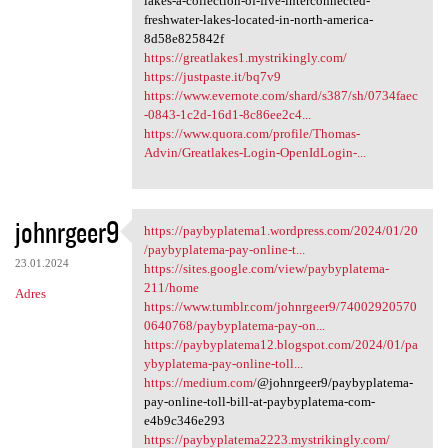
lakes-a-collection-of-five-interconnected-
freshwater-lakes-located-in-north-america-
8d58e825842f
https://greatlakes1.mystrikingly.com/
https://justpaste.it/bq7v9
https://www.evernote.com/shard/s387/sh/0734faec
-0843-1c2d-16d1-8c86ee2c4...
https://www.quora.com/profile/Thomas-
Advin/Greatlakes-Login-OpenIdLogin-...
johnrgeer9
https://paybyplatema1.wordpress.com/2024/01/20
https://paybyplatema1
/paybyplatema-pay-online-t...
23.01.2024
https://sites.google.com/view/paybyplatema-
211/home
Adres
https://www.tumblr.com/johnrgeer9/74002920570
0640768/paybyplatema-pay-on...
https://paybyplatema12.blogspot.com/2024/01/pa
ybyplatema-pay-online-toll...
https://medium.com/
@johnrgeer9/paybyplatema-
pay-online-toll-bill-at-paybyplatema-com-
e4b9c346e293
https://paybyplatema2223.mystrikingly.com/