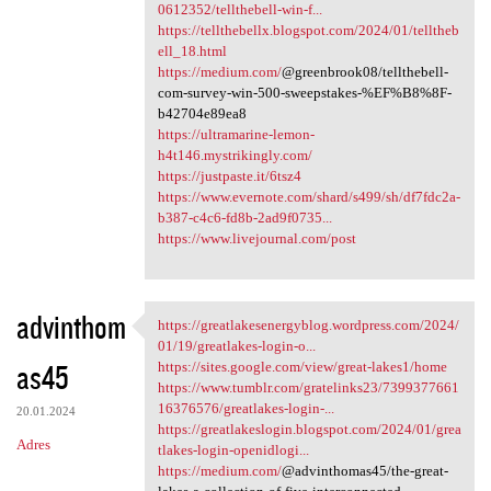
0612352/tellthebell-win-f...
https://tellthebellx.blogspot.com/2024/01/telltheb
ell_18.html
https://medium.com/
@greenbrook08/tellthebell-
com-survey-win-500-sweepstakes-%EF%B8%8F-
b42704e89ea8
https://ultramarine-lemon-
h4t146.mystrikingly.com/
https://justpaste.it/6tsz4
https://www.evernote.com/shard/s499/sh/df7fdc2a-
b387-c4c6-fd8b-2ad9f0735...
https://www.livejournal.com/post
advinthom
https://greatlakesenergyblog.wordpress.com/2024/
https://greatlakesenergyblog
01/19/greatlakes-login-o...
as45
https://sites.google.com/view/great-lakes1/home
https://www.tumblr.com/gratelinks23/7399377661
16376576/greatlakes-login-...
20.01.2024
https://greatlakeslogin.blogspot.com/2024/01/grea
Adres
tlakes-login-openidlogi...
https://medium.com/
@advinthomas45/the-great-