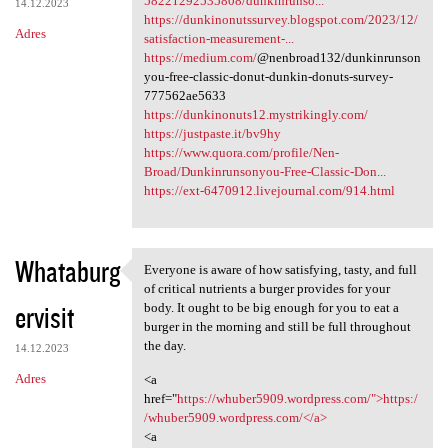
58221292535808/dunkinrunso...
14.12.2023
https://dunkinonutssurvey.blogspot.com/2023/12/
Adres
satisfaction-measurement-...
https://medium.com/
@nenbroad132/dunkinrunson
you-free-classic-donut-dunkin-donuts-survey-
777562ae5633
https://dunkinonuts12.mystrikingly.com/
https://justpaste.it/bv9hy
https://www.quora.com/profile/Nen-
Broad/Dunkinrunsonyou-Free-Classic-Don...
https://ext-6470912.livejournal.com/914.html
Whataburg
Everyone is aware of how satisfying, tasty, and full
Everyone is aware of how
of critical nutrients a burger provides for your
ervisit
body. It ought to be big enough for you to eat a
burger in the morning and still be full throughout
the day.
14.12.2023
Adres
<a
href="
https://whuber5909.wordpress.com/">https:/
/whuber5909.wordpress.com/</a>
<a