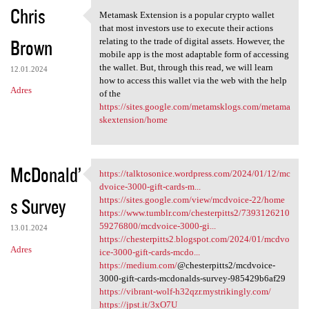
Chris
Metamask Extension is a popular crypto wallet
Metamask Extension is a
that most investors use to execute their actions
Brown
relating to the trade of digital assets. However, the
mobile app is the most adaptable form of accessing
the wallet. But, through this read, we will learn
12.01.2024
how to access this wallet via the web with the help
Adres
of the
https://sites.google.com/metamsklogs.com/metama
skextension/home
McDonald’
https://talktosonice.wordpress.com/2024/01/12/mc
https://talktosonice
dvoice-3000-gift-cards-m...
s Survey
https://sites.google.com/view/mcdvoice-22/home
https://www.tumblr.com/chesterpitts2/7393126210
59276800/mcdvoice-3000-gi...
13.01.2024
https://chesterpitts2.blogspot.com/2024/01/mcdvo
Adres
ice-3000-gift-cards-mcdo...
https://medium.com/
@chesterpitts2/mcdvoice-
3000-gift-cards-mcdonalds-survey-985429b6af29
https://vibrant-wolf-h32qzr.mystrikingly.com/
https://jpst.it/3xO7U