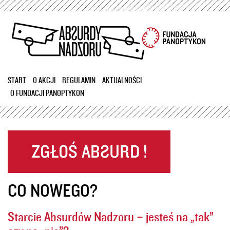
Przejdź
do
treści
START
O AKCJI
REGULAMIN
AKTUALNOŚCI
O FUNDACJI PANOPTYKON
CO NOWEGO?
Starcie Absurdów Nadzoru – jesteś na „tak”