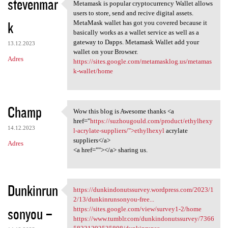
stevenmar
Metamask is popular cryptocurrency Wallet allows
Metamask is popular
users to store, send and recive digital assets.
k
MetaMask wallet has got you covered because it
basically works as a wallet service as well as a
gateway to Dapps. Metamask Wallet add your
13.12.2023
wallet on your Browser.
Adres
https://sites.google.com/metamasklog.us/metamas
k-wallet/home
Champ
Wow this blog is Awesome thanks <a
Wow this blog is Awesome
href="
https://suzhougould.com/product/ethylhexy
14.12.2023
l-acrylate-suppliers/">ethylhexyl
acrylate
suppliers</a>
Adres
<a href=""></a> sharing us.
Dunkinrun
https://dunkindonutssurvey.wordpress.com/2023/1
https://dunkindonutssurvey
2/13/dunkinrunsonyou-free...
sonyou –
https://sites.google.com/view/survey1-2/home
https://www.tumblr.com/dunkindonutssurvey/7366