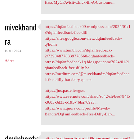
Hass/MyCFAVisit-Chick-fil-A-Customer...
mivekband
https://dqfanfeedback09.wordpress.com/2024/01/1
https://dqfanfeedback09
8/dqfanfeedback-free-dill...
ra
https://sites.google.com/view/dqfanfeedback-
q/home
https://www.tumblr.com/dqfanfeedback-
19.01.2024
2/739848778339778560/dqfanfeedback-...
Adres
https://dqfanfeedback1q.blogspot.com/2024/01/d
qfanfeedback-free-dilly-ba...
https://medium.com/@mivekbandra/dqfanfeedbac
k-free-dilly-bar-dairy-queen...
https://justpaste.it/egsse
https://www.evernote.com/shard/s642/sh/bee794f5
-3603-3d33-b195-46ba769a3...
https://www.quora.com/profile/Mivek-
Bandra/DqFanFeedback-Free-Dilly-Bar-...
davinhardy
https://walgreenslistens3000shop.wordpress.com/2