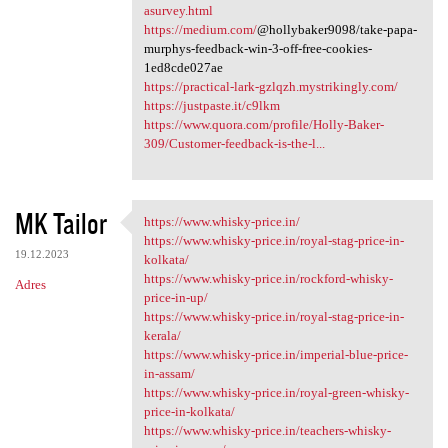
asurvey.html
https://medium.com/
@hollybaker9098/take-papa-
murphys-feedback-win-3-off-free-cookies-
1ed8cde027ae
https://practical-lark-gzlqzh.mystrikingly.com/
https://justpaste.it/c9lkm
https://www.quora.com/profile/Holly-Baker-
309/Customer-feedback-is-the-l...
MK Tailor
https://www.whisky-price.in/
https://www.whisky-price.in/
https://www.whisky-price.in/royal-stag-price-in-
19.12.2023
kolkata/
https://www.whisky-price.in/rockford-whisky-
Adres
price-in-up/
https://www.whisky-price.in/royal-stag-price-in-
kerala/
https://www.whisky-price.in/imperial-blue-price-
in-assam/
https://www.whisky-price.in/royal-green-whisky-
price-in-kolkata/
https://www.whisky-price.in/teachers-whisky-