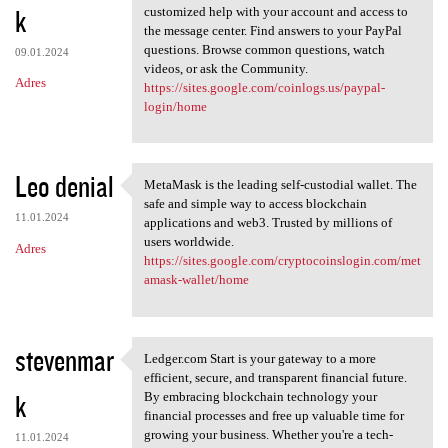
k
customized help with your account and access to
the message center. Find answers to your PayPal
questions. Browse common questions, watch
09.01.2024
videos, or ask the Community.
Adres
https://sites.google.com/coinlogs.us/paypal-
login/home
Leo denial
MetaMask is the leading self-custodial wallet. The
MetaMask is the leading self
safe and simple way to access blockchain
11.01.2024
applications and web3. Trusted by millions of
users worldwide.
Adres
https://sites.google.com/cryptocoinslogin.com/met
amask-wallet/home
stevenmar
Ledger.com Start is your gateway to a more
Ledger.com Start is your
efficient, secure, and transparent financial future.
k
By embracing blockchain technology your
financial processes and free up valuable time for
growing your business. Whether you're a tech-
11.01.2024