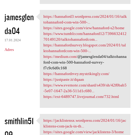
jamesglen
https://hannaford3.wordpress.com/2024/01/16/talk
https://hannaford3.wordpress
tohannaford-com-win-500-...
da04
https://sites.google.com/view/hannaford-s2/home
https://www.tumblr.com/hannaford12/7396632412
70149120/talktohannafordcom...
17.01.2024
https://hannafordsurvey.blogspot.com/2024/01/tal
Adres
ktohannafordcom-win-500-...
https://medium.com/
@jamesglenda04/talktohanna
ford-com-win-500-hannaford-survey-
f7c9c6d0c168
https://hannafordrvey.mystrikingly.com/
https://justpaste.it/dqaan
https://www.evernote.com/shard/s439/sh/42f0bab5
-5e07-1647-2a36-511d1c680...
https://ext-6489747.livejournal.com/732.html
smithlin51
https://jacklistensx.wordpress.com/2024/01/16/jac
https://jacklistensx
klistens-com-jack-in-th...
09
https://sites.google.com/view/jacklistens-3/home