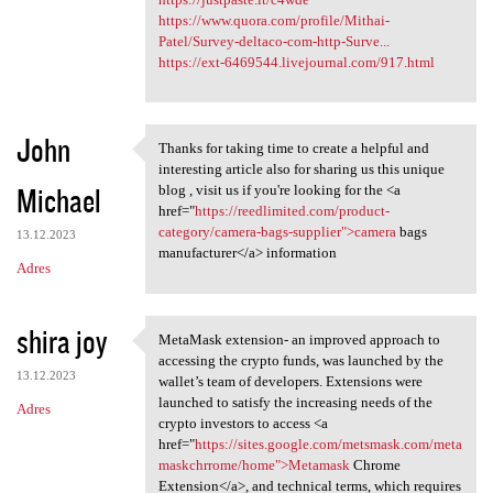
https://www.quora.com/profile/Mithai-
Patel/Survey-deltaco-com-http-Surve...
https://ext-6469544.livejournal.com/917.html
John
Thanks for taking time to create a helpful and
Thanks for taking time to
interesting article also for sharing us this unique
Michael
blog , visit us if you're looking for the <a
href="
https://reedlimited.com/product-
category/camera-bags-supplier">camera
bags
13.12.2023
manufacturer</a> information
Adres
shira joy
MetaMask extension- an improved approach to
MetaMask extension- an
accessing the crypto funds, was launched by the
13.12.2023
wallet’s team of developers. Extensions were
launched to satisfy the increasing needs of the
Adres
crypto investors to access <a
href="
https://sites.google.com/metsmask.com/meta
maskchrrome/home">Metamask
Chrome
Extension</a>, and technical terms, which requires