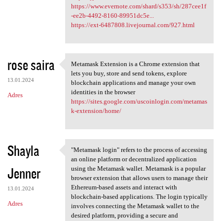
https://www.evernote.com/shard/s353/sh/287cee1f
-ee2b-4492-8160-89951dc5e...
https://ext-6487808.livejournal.com/927.html
rose saira
Metamask Extension is a Chrome extension that
Metamask Extension is a
lets you buy, store and send tokens, explore
13.01.2024
blockchain applications and manage your own
identities in the browser
Adres
https://sites.google.com/uscoinlogin.com/metamas
k-extension/home/
Shayla
"Metamask login" refers to the process of accessing
"Metamask login" refers to
an online platform or decentralized application
Jenner
using the Metamask wallet. Metamask is a popular
browser extension that allows users to manage their
Ethereum-based assets and interact with
13.01.2024
blockchain-based applications. The login typically
Adres
involves connecting the Metamask wallet to the
desired platform, providing a secure and