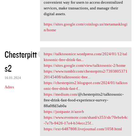
convenient way for users to access decentralized
services, make transactions, and manage their
digital assets.
https://sites.google.com/coinlogs.us/metamasklogi
n/home
Chesterpitt
https://talktosonice.wordpress.com/2024/01/12/tal
https://talktosonice
ktosonic-free-drink-fas...
s2
https://sites.google.com/view/talktosonic-2/home
https://www.tumblr.com/chesterpitts2/7393805371
20145408/talktosonic-free...
16.01.2024
https://chesterpitts2.blogspot.com/2024/01/talktos
Adres
onic-free-drink-fast-f...
https://medium.com/
@chesterpitts2/talktosonic-
free-drink-fast-food-experience-survey-
88a0ffd3ab0a
https://justpaste.it/azsvb
https://www.evernote.com/shard/s353/sh/70ebeb4c
-7e7b-9426-17e4-b34ecc25f...
https://ext-6487808.livejournal.com/1058.html