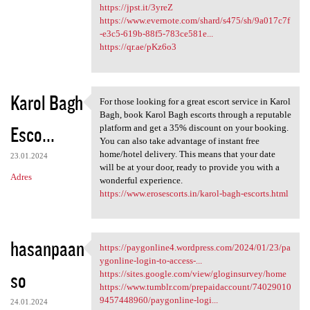
https://jpst.it/3yreZ
https://www.evernote.com/shard/s475/sh/9a017c7f
-e3c5-619b-88f5-783ce581e...
https://qr.ae/pKz6o3
Karol Bagh
For those looking for a great escort service in Karol
For those looking for a great
Bagh, book Karol Bagh escorts through a reputable
Esco...
platform and get a 35% discount on your booking.
You can also take advantage of instant free
home/hotel delivery. This means that your date
23.01.2024
will be at your door, ready to provide you with a
Adres
wonderful experience.
https://www.erosescorts.in/karol-bagh-escorts.html
hasanpaan
https://paygonline4.wordpress.com/2024/01/23/pa
https://paygonline4.wordpress
ygonline-login-to-access-...
so
https://sites.google.com/view/gloginsurvey/home
https://www.tumblr.com/prepaidaccount/74029010
9457448960/paygonline-logi...
24.01.2024