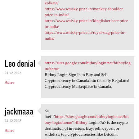
kolkata/
https://www.whisky-price.in/monkey-shoulder-
price-in-india/
https://www.whisky-price.in/kingfisher-beer-price-
in-india/
https://www.whisky-price.in/royal-stag-price-in-
india/
Leo denial
https://sites.google.com/bitbuylogin.net/bitbuylog
https://sites.google.com
in/home
21.12.2023
Bitbuy Login Sign In to Buy and Sell
Cryptocurrency in CanadaJoin the only Regulated
Adres
Cryptocurrency Marketplace in Canada.
jackmaaa
<a
<a href="https://sites.google
href="
https://sites.google.com/bitbuylogin.net/bit
21.12.2023
buy-login/home">Bitbuy
Login</a> is the crypto
destination of investors. Buy, sell, deposit or
Adres
withdraw top cryptocurrencies like Bitcoin,