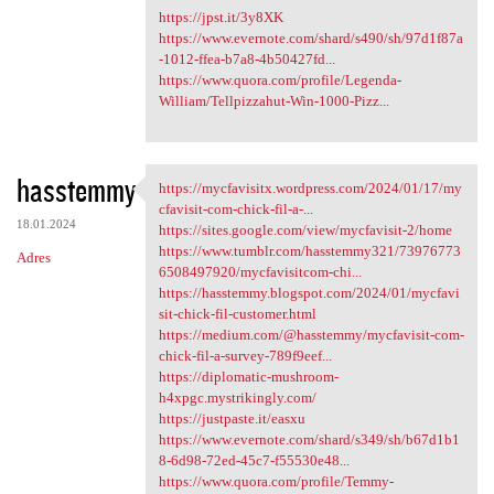
https://jpst.it/3y8XK
https://www.evernote.com/shard/s490/sh/97d1f87a
-1012-ffea-b7a8-4b50427fd...
https://www.quora.com/profile/Legenda-
William/Tellpizzahut-Win-1000-Pizz...
hasstemmy
https://mycfavisitx.wordpress.com/2024/01/17/my
https://mycfavisitx.wordpress
cfavisit-com-chick-fil-a-...
18.01.2024
https://sites.google.com/view/mycfavisit-2/home
https://www.tumblr.com/hasstemmy321/73976773
Adres
6508497920/mycfavisitcom-chi...
https://hasstemmy.blogspot.com/2024/01/mycfavi
sit-chick-fil-customer.html
https://medium.com/@hasstemmy/mycfavisit-com-
chick-fil-a-survey-789f9eef...
https://diplomatic-mushroom-
h4xpgc.mystrikingly.com/
https://justpaste.it/easxu
https://www.evernote.com/shard/s349/sh/b67d1b1
8-6d98-72ed-45c7-f55530e48...
https://www.quora.com/profile/Temmy-