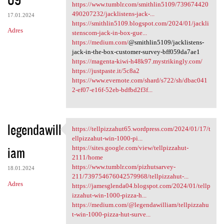
https://www.tumblr.com/smithlin5109/739674420
490207232/jacklistens-jack-...
17.01.2024
https://smithlin5109.blogspot.com/2024/01/jackli
Adres
stenscom-jack-in-box-gue...
https://medium.com/
@smithlin5109/jacklistens-
jack-in-the-box-customer-survey-bff059da7ae1
https://magenta-kiwi-h48k97.mystrikingly.com/
https://justpaste.it/5c8a2
https://www.evernote.com/shard/s722/sh/dbac041
2-ef07-e16f-52eb-bdfbd2f3f...
legendawill
https://tellpizzahut65.wordpress.com/2024/01/17/t
https://tellpizzahut65
ellpizzahut-win-1000-pi...
iam
https://sites.google.com/view/tellpizzahut-
2111/home
https://www.tumblr.com/pizhutsarvey-
18.01.2024
211/739754676042579968/tellpizzahut-...
Adres
https://jamesglenda04.blogspot.com/2024/01/tellp
izzahut-win-1000-pizza-h...
https://medium.com/@legendawilliam/tellpizzahu
t-win-1000-pizza-hut-surve...