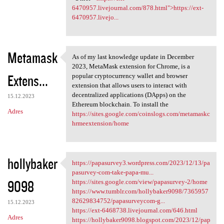
6470957.livejournal.com/878.html">https://ext-
6470957.livejo...
Metamask
As of my last knowledge update in December
As of my last knowledge
2023, MetaMask extension for Chrome, is a
Extens...
popular cryptocurrency wallet and browser
extension that allows users to interact with
decentralized applications (DApps) on the
15.12.2023
Ethereum blockchain. To install the
Adres
https://sites.google.com/coinslogs.com/metamaskc
hrmeextension/home
hollybaker
https://papasurvey3.wordpress.com/2023/12/13/pa
https://papasurvey3.wordpress
pasurvey-com-take-papa-mu...
9098
https://sites.google.com/view/papasurvey-2/home
https://www.tumblr.com/hollybaker9098/7365957
82629834752/papasurveycom-g...
15.12.2023
https://ext-6468738.livejournal.com/646.html
Adres
https://hollybaker9098.blogspot.com/2023/12/pap