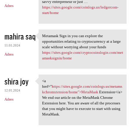
savvy entrepreneur or just …
Adres
https://sites.google.com/coinlogs.us/ledgercom-
start/home
mahira saq
Metamask Sign in you can explore the
Metamask Sign in you can
opportunities relating to cryptocurrency at a large
11.01.2024
scale without worrying about your funds
https://sites.google.com/cryptocoinslogin.com/met
Adres
amasksignin/home
shira joy
<a
<a href="https://sites.google
href="
https://sites.google.com/coinlogs.us/metams
12.01.2024
kchromxtension/home">MetaMask
Extension</a>
We end our article on the MetaMask Chrome
Adres
Extension here. You are aware of all the processes
that you might have to execute to start with using
MetaMask.