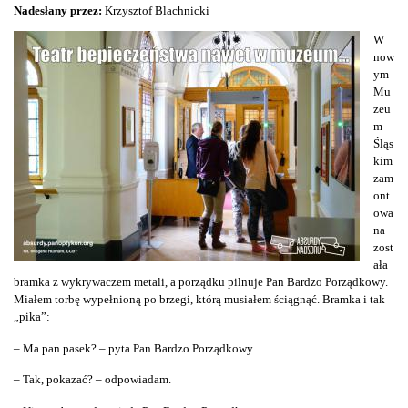
Nadesłany przez:
Krzysztof Blachnicki
W
now
ym
Mu
zeu
m
Śląs
kim
zam
ont
owa
na
zost
ała
bramka z wykrywaczem metali, a porządku pilnuje Pan Bardzo Porządkowy.
Miałem torbę wypełnioną po brzegi, którą musiałem ściągnąć. Bramka i tak
„pika”:
– Ma pan pasek? – pyta Pan Bardzo Porządkowy.
– Tak, pokazać? – odpowiadam.