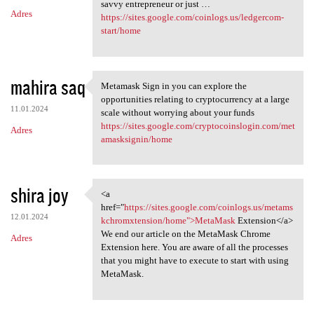
savvy entrepreneur or just …
Adres
https://sites.google.com/coinlogs.us/ledgercom-
start/home
mahira saq
Metamask Sign in you can explore the
Metamask Sign in you can
opportunities relating to cryptocurrency at a large
11.01.2024
scale without worrying about your funds
https://sites.google.com/cryptocoinslogin.com/met
Adres
amasksignin/home
shira joy
<a
<a href="https://sites.google
href="
https://sites.google.com/coinlogs.us/metams
12.01.2024
kchromxtension/home">MetaMask
Extension</a>
We end our article on the MetaMask Chrome
Adres
Extension here. You are aware of all the processes
that you might have to execute to start with using
MetaMask.