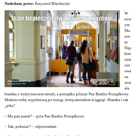
Nadesłany przez:
Krzysztof Blachnicki
W
now
ym
Mu
zeu
m
Śląs
kim
zam
ont
owa
na
zost
ała
bramka z wykrywaczem metali, a porządku pilnuje Pan Bardzo Porządkowy.
Miałem torbę wypełnioną po brzegi, którą musiałem ściągnąć. Bramka i tak
„pika”:
– Ma pan pasek? – pyta Pan Bardzo Porządkowy.
– Tak, pokazać? – odpowiadam.