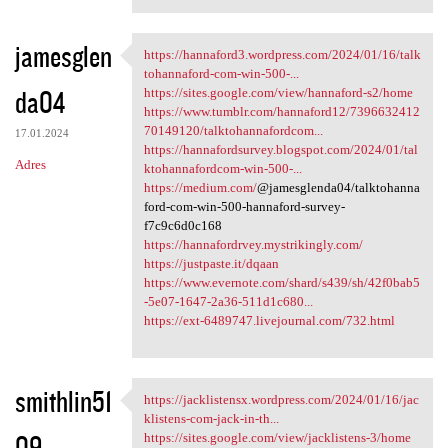
jamesglen
https://hannaford3.wordpress.com/2024/01/16/talk
https://hannaford3.wordpress
tohannaford-com-win-500-...
da04
https://sites.google.com/view/hannaford-s2/home
https://www.tumblr.com/hannaford12/7396632412
70149120/talktohannafordcom...
17.01.2024
https://hannafordsurvey.blogspot.com/2024/01/tal
Adres
ktohannafordcom-win-500-...
https://medium.com/
@jamesglenda04/talktohanna
ford-com-win-500-hannaford-survey-
f7c9c6d0c168
https://hannafordrvey.mystrikingly.com/
https://justpaste.it/dqaan
https://www.evernote.com/shard/s439/sh/42f0bab5
-5e07-1647-2a36-511d1c680...
https://ext-6489747.livejournal.com/732.html
smithlin51
https://jacklistensx.wordpress.com/2024/01/16/jac
https://jacklistensx
klistens-com-jack-in-th...
09
https://sites.google.com/view/jacklistens-3/home