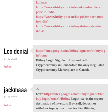
kolkata/
https://www.whisky-price.in/monkey-shoulder-
price-in-india/
https://www.whisky-price.in/kingfisher-beer-price-
in-india/
https://www.whisky-price.in/royal-stag-price-in-
india/
Leo denial
https://sites.google.com/bitbuylogin.net/bitbuylog
https://sites.google.com
in/home
21.12.2023
Bitbuy Login Sign In to Buy and Sell
Cryptocurrency in CanadaJoin the only Regulated
Adres
Cryptocurrency Marketplace in Canada.
jackmaaa
<a
<a href="https://sites.google
href="
https://sites.google.com/bitbuylogin.net/bit
21.12.2023
buy-login/home">Bitbuy
Login</a> is the crypto
destination of investors. Buy, sell, deposit or
Adres
withdraw top cryptocurrencies like Bitcoin,