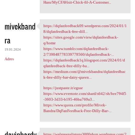
Hass/MyCFAVisit-Chick-fil-A-Customer...
mivekband
https://dqfanfeedback09.wordpress.com/2024/01/1
https://dqfanfeedback09
8/dqfanfeedback-free-dill...
ra
https://sites.google.com/view/dqfanfeedback-
q/home
https://www.tumblr.com/dqfanfeedback-
19.01.2024
2/739848778339778560/dqfanfeedback-...
Adres
https://dqfanfeedback1q.blogspot.com/2024/01/d
qfanfeedback-free-dilly-ba...
https://medium.com/@mivekbandra/dqfanfeedbac
k-free-dilly-bar-dairy-queen...
https://justpaste.it/egsse
https://www.evernote.com/shard/s642/sh/bee794f5
-3603-3d33-b195-46ba769a3...
https://www.quora.com/profile/Mivek-
Bandra/DqFanFeedback-Free-Dilly-Bar-...
davinhardy
https://walgreenslistens3000shop.wordpress.com/2