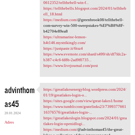
0612352/tellthebell-win-f...
https://tellthebellx.blogspot.com/2024/01/telltheb
ell_18.html
https://medium.com/
@greenbrook08/tellthebell-
com-survey-win-500-sweepstakes-%EF%B8%8F-
b42704e89ea8
https://ultramarine-lemon-
h4t146.mystrikingly.com/
https://justpaste.it/6tsz4
https://www.evernote.com/shard/s499/sh/df7fdc2a-
b387-c4c6-fd8b-2ad9f0735...
https://www.livejournal.com/post
advinthom
https://greatlakesenergyblog.wordpress.com/2024/
https://greatlakesenergyblog
01/19/greatlakes-login-o...
as45
https://sites.google.com/view/great-lakes1/home
https://www.tumblr.com/gratelinks23/7399377661
16376576/greatlakes-login-...
20.01.2024
https://greatlakeslogin.blogspot.com/2024/01/grea
Adres
tlakes-login-openidlogi...
https://medium.com/
@advinthomas45/the-great-