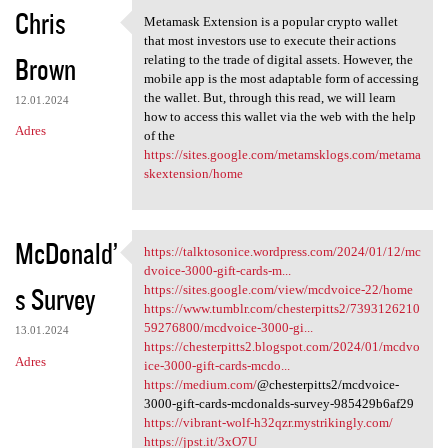
Chris
Metamask Extension is a popular crypto wallet
Metamask Extension is a
that most investors use to execute their actions
Brown
relating to the trade of digital assets. However, the
mobile app is the most adaptable form of accessing
the wallet. But, through this read, we will learn
12.01.2024
how to access this wallet via the web with the help
Adres
of the
https://sites.google.com/metamsklogs.com/metama
skextension/home
McDonald’
https://talktosonice.wordpress.com/2024/01/12/mc
https://talktosonice
dvoice-3000-gift-cards-m...
s Survey
https://sites.google.com/view/mcdvoice-22/home
https://www.tumblr.com/chesterpitts2/7393126210
59276800/mcdvoice-3000-gi...
13.01.2024
https://chesterpitts2.blogspot.com/2024/01/mcdvo
Adres
ice-3000-gift-cards-mcdo...
https://medium.com/
@chesterpitts2/mcdvoice-
3000-gift-cards-mcdonalds-survey-985429b6af29
https://vibrant-wolf-h32qzr.mystrikingly.com/
https://jpst.it/3xO7U