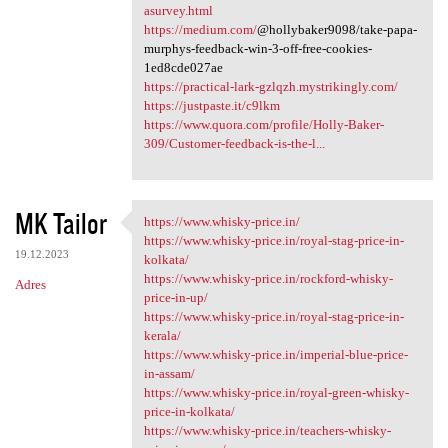
asurvey.html
https://medium.com/
@hollybaker9098/take-papa-
murphys-feedback-win-3-off-free-cookies-
1ed8cde027ae
https://practical-lark-gzlqzh.mystrikingly.com/
https://justpaste.it/c9lkm
https://www.quora.com/profile/Holly-Baker-
309/Customer-feedback-is-the-l...
MK Tailor
https://www.whisky-price.in/
https://www.whisky-price.in/
https://www.whisky-price.in/royal-stag-price-in-
19.12.2023
kolkata/
https://www.whisky-price.in/rockford-whisky-
Adres
price-in-up/
https://www.whisky-price.in/royal-stag-price-in-
kerala/
https://www.whisky-price.in/imperial-blue-price-
in-assam/
https://www.whisky-price.in/royal-green-whisky-
price-in-kolkata/
https://www.whisky-price.in/teachers-whisky-