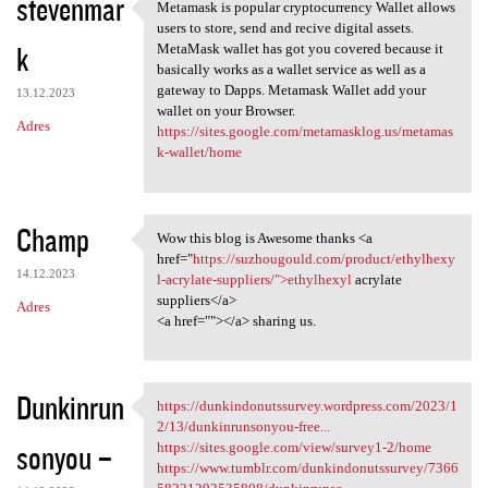
stevenmar
Metamask is popular cryptocurrency Wallet allows
Metamask is popular
users to store, send and recive digital assets.
k
MetaMask wallet has got you covered because it
basically works as a wallet service as well as a
gateway to Dapps. Metamask Wallet add your
13.12.2023
wallet on your Browser.
Adres
https://sites.google.com/metamasklog.us/metamas
k-wallet/home
Champ
Wow this blog is Awesome thanks <a
Wow this blog is Awesome
href="
https://suzhougould.com/product/ethylhexy
14.12.2023
l-acrylate-suppliers/">ethylhexyl
acrylate
suppliers</a>
Adres
<a href=""></a> sharing us.
Dunkinrun
https://dunkindonutssurvey.wordpress.com/2023/1
https://dunkindonutssurvey
2/13/dunkinrunsonyou-free...
sonyou –
https://sites.google.com/view/survey1-2/home
https://www.tumblr.com/dunkindonutssurvey/7366