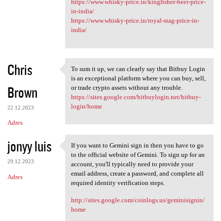
https://www.whisky-price.in/kingfisher-beer-price-
in-india/
https://www.whisky-price.in/royal-stag-price-in-
india/
Chris
To sum it up, we can clearly say that Bitbuy Login
To sum it up, we can clearly
is an exceptional platform where you can buy, sell,
Brown
or trade crypto assets without any trouble.
https://sites.google.com/bitbuylogin.net/bitbuy-
login/home
22.12.2023
Adres
jonyy luis
If you want to Gemini sign in then you have to go
If you want to Gemini sign in
to the official website of Gemini. To sign up for an
29.12.2023
account, you'll typically need to provide your
email address, create a password, and complete all
Adres
required identity verification steps.
http://sites.google.com/coinlogs.us/geminisignin/
home