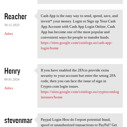
Reacher
Cash App is the easy way to send, spend, save, and
Cash App is the easy way to
invest* your money. Login or Sign up Your Cash
30.12.2023
App Account with Cash App Login Online, Cash
App has become one of the most popular and
Adres
convenient ways for people to transfer funds.
https://sites.google.com/coinlogs.us/cash-app-
login/home
Henry
If you have enabled the 2FA to provide extra
If you have enabled the 2FA
security to your account but enter the wrong 2FA
09.01.2024
code, then you can face the issue of sign in
Crypto.com login issues.
Adres
https://sites.google.com/coinlogs.us/cryptocomlog
inissues/home
stevenmar
Paypal Login How do I report potential fraud,
Paypal Login How do I report
spoof or unauthorized transactions to PayPal? Get