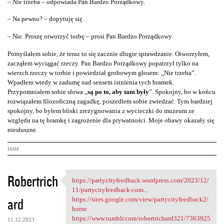
– Nie trzeba – odpowiada Pan Bardzo Porządkowy.
– Na pewno? – dopytuję się.
– Nie. Proszę otworzyć torbę – prosi Pan Bardzo Porządkowy.
Pomyślałem sobie, że teraz to się zacznie długie sprawdzanie. Otworzyłem,
zacząłem wyciągać rzeczy. Pan Bardzo Porządkowy popatrzył tylko na
wierzch rzeczy w torbie i powiedział grobowym głosem: „Nie trzeba”.
Wpadłem wtedy w zadumę nad sensem istnienia tych bramek.
Przypomniałem sobie słowa „
są po to, aby tam były
”. Spokojny, bo w końcu
rozwiązałem filozoficzną zagadkę, poszedłem sobie zwiedzać. Tym bardziej
spokojny, bo byłem bliski zrezygnowania z wycieczki do muzeum ze
względu na tę bramkę i zagrożenie dla prywatności. Moje obawy okazały się
niesłuszne.
inne
K
Robertrich
https://partycityfeedback.wordpress.com/2023/12/
https://partycityfeedback
o
11/partycityfeedback-com...
ard
m
https://sites.google.com/view/partycityfeedback2/
home
e
https://www.tumblr.com/robertrichard321/7363925
11.12.2023