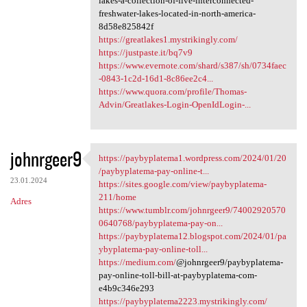
lakes-a-collection-of-five-interconnected-
freshwater-lakes-located-in-north-america-
8d58e825842f
https://greatlakes1.mystrikingly.com/
https://justpaste.it/bq7v9
https://www.evernote.com/shard/s387/sh/0734faec
-0843-1c2d-16d1-8c86ee2c4...
https://www.quora.com/profile/Thomas-
Advin/Greatlakes-Login-OpenIdLogin-...
johnrgeer9
https://paybyplatema1.wordpress.com/2024/01/20
https://paybyplatema1
/paybyplatema-pay-online-t...
23.01.2024
https://sites.google.com/view/paybyplatema-
211/home
Adres
https://www.tumblr.com/johnrgeer9/74002920570
0640768/paybyplatema-pay-on...
https://paybyplatema12.blogspot.com/2024/01/pa
ybyplatema-pay-online-toll...
https://medium.com/
@johnrgeer9/paybyplatema-
pay-online-toll-bill-at-paybyplatema-com-
e4b9c346e293
https://paybyplatema2223.mystrikingly.com/