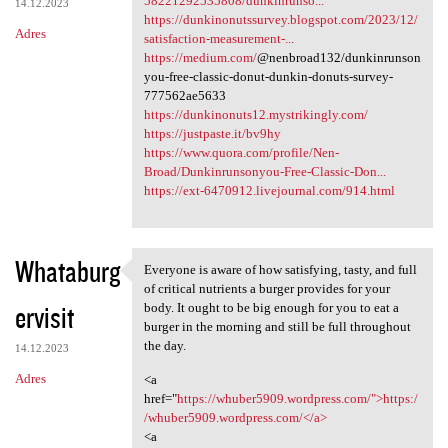
58221292535808/dunkinrunso...
14.12.2023
https://dunkinonutssurvey.blogspot.com/2023/12/
Adres
satisfaction-measurement-...
https://medium.com/
@nenbroad132/dunkinrunson
you-free-classic-donut-dunkin-donuts-survey-
777562ae5633
https://dunkinonuts12.mystrikingly.com/
https://justpaste.it/bv9hy
https://www.quora.com/profile/Nen-
Broad/Dunkinrunsonyou-Free-Classic-Don...
https://ext-6470912.livejournal.com/914.html
Whataburg
Everyone is aware of how satisfying, tasty, and full
Everyone is aware of how
of critical nutrients a burger provides for your
ervisit
body. It ought to be big enough for you to eat a
burger in the morning and still be full throughout
the day.
14.12.2023
Adres
<a
href="
https://whuber5909.wordpress.com/">https:/
/whuber5909.wordpress.com/</a>
<a