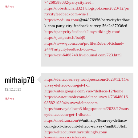
n
74268588032/partycityfeed...
Adres
https://robertrichard321.blogspot.com/2023/12/pa
t
rtycityfeedbackcom-win-1...
a
https://medium.com/
@rr4876956/partycityfeedbac
k-com-party-city-feedback-survey-56e2e37036c6
r
https://partycityfeedback2.mystrikingly.com/
z
https://justpaste.it/babj0
https://www.quora.com/profile/Robert-Richard-
e
244/Partycityfeedback-Surve...
https://ext-6468748.livejournal.com/723.html
mithaip78
https://deltacosurvey.wordpress.com/2023/12/11/s
https://deltacosurvey
urvey-deltaco-com-get-1-...
12.12.2023
https://sites.google.com/view/deltaco-12/home
https://www.tumblr.com/deltacourvey1/73648016
Adres
0858210304/surveydeltacocom...
https://surveydaltaco3.blogspot.com/2023/12/surv
eydeltacocom-get-1-disco...
https://medium.com/
@mithaip78/survey-deltaco-
com-get-1-discount-deltaco-survey-7aadb038fef1
https://eltacourvey.mystrikingly.com/
https://justpaste.it/c4wde