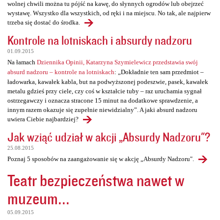
wolnej chwili można tu pójść na kawę, do słynnych ogrodów lub obejrzeć
wystawę. Wszystko dla wszystkich, od ręki i na miejscu. No tak, ale najpierw
trzeba się dostać do środka.
Kontrole na lotniskach i absurdy nadzoru
01.09.2015
Na łamach
Dziennika Opinii, Katarzyna Szymielewicz przedstawia swój
absurd nadzoru – kontrole na lotniskach
: „Dokładnie ten sam przedmiot –
ładowarka, kawałek kabla, but na podwyższonej podeszwie, pasek, kawałek
metalu gdzieś przy ciele, czy coś w kształcie tuby – raz uruchamia sygnał
ostrzegawczy i oznacza stracone 15 minut na dodatkowe sprawdzenie, a
innym razem okazuje się zupełnie niewidzialny”. A jaki absurd nadzoru
uwiera Ciebie najbardziej?
Jak wziąć udział w akcji „Absurdy Nadzoru"?
25.08.2015
Poznaj 5 sposobów na zaangażowanie się w akcję „Absurdy Nadzoru".
Teatr bezpieczeństwa nawet w
muzeum...
05.09.2015