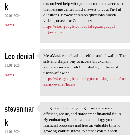
k
customized help with your account and access to
the message center. Find answers to your PayPal
questions. Browse common questions, watch
09.01.2024
videos, or ask the Community.
Adres
https://sites.google.com/coinlogs.us/paypal-
login/home
Leo denial
MetaMask is the leading self-custodial wallet. The
MetaMask is the leading self
safe and simple way to access blockchain
11.01.2024
applications and web3. Trusted by millions of
users worldwide.
Adres
https://sites.google.com/cryptocoinslogin.com/met
amask-wallet/home
stevenmar
Ledger.com Start is your gateway to a more
Ledger.com Start is your
efficient, secure, and transparent financial future.
k
By embracing blockchain technology your
financial processes and free up valuable time for
growing your business. Whether you're a tech-
11.01.2024