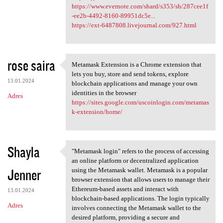
https://www.evernote.com/shard/s353/sh/287cee1f
-ee2b-4492-8160-89951dc5e...
https://ext-6487808.livejournal.com/927.html
rose saira
Metamask Extension is a Chrome extension that
Metamask Extension is a
lets you buy, store and send tokens, explore
13.01.2024
blockchain applications and manage your own
identities in the browser
Adres
https://sites.google.com/uscoinlogin.com/metamas
k-extension/home/
Shayla
"Metamask login" refers to the process of accessing
"Metamask login" refers to
an online platform or decentralized application
Jenner
using the Metamask wallet. Metamask is a popular
browser extension that allows users to manage their
Ethereum-based assets and interact with
13.01.2024
blockchain-based applications. The login typically
Adres
involves connecting the Metamask wallet to the
desired platform, providing a secure and