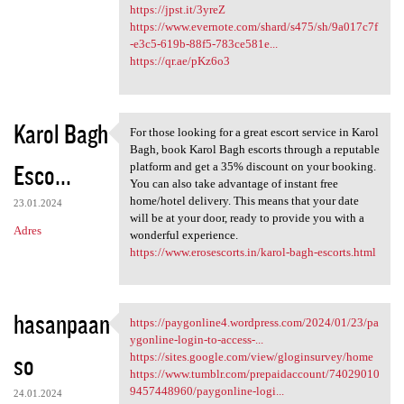
https://jpst.it/3yreZ
https://www.evernote.com/shard/s475/sh/9a017c7f
-e3c5-619b-88f5-783ce581e...
https://qr.ae/pKz6o3
Karol Bagh
For those looking for a great escort service in Karol
For those looking for a great
Bagh, book Karol Bagh escorts through a reputable
Esco...
platform and get a 35% discount on your booking.
You can also take advantage of instant free
home/hotel delivery. This means that your date
23.01.2024
will be at your door, ready to provide you with a
Adres
wonderful experience.
https://www.erosescorts.in/karol-bagh-escorts.html
hasanpaan
https://paygonline4.wordpress.com/2024/01/23/pa
https://paygonline4.wordpress
ygonline-login-to-access-...
so
https://sites.google.com/view/gloginsurvey/home
https://www.tumblr.com/prepaidaccount/74029010
9457448960/paygonline-logi...
24.01.2024