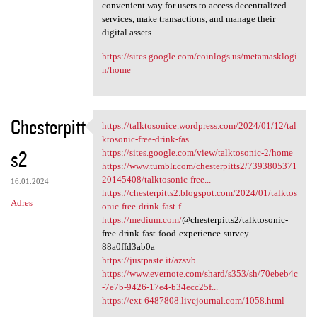
convenient way for users to access decentralized
services, make transactions, and manage their
digital assets.
https://sites.google.com/coinlogs.us/metamasklogi
n/home
Chesterpitt
https://talktosonice.wordpress.com/2024/01/12/tal
https://talktosonice
ktosonic-free-drink-fas...
s2
https://sites.google.com/view/talktosonic-2/home
https://www.tumblr.com/chesterpitts2/7393805371
20145408/talktosonic-free...
16.01.2024
https://chesterpitts2.blogspot.com/2024/01/talktos
Adres
onic-free-drink-fast-f...
https://medium.com/
@chesterpitts2/talktosonic-
free-drink-fast-food-experience-survey-
88a0ffd3ab0a
https://justpaste.it/azsvb
https://www.evernote.com/shard/s353/sh/70ebeb4c
-7e7b-9426-17e4-b34ecc25f...
https://ext-6487808.livejournal.com/1058.html