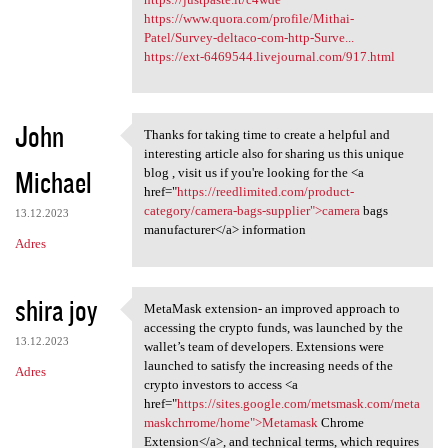
https://www.quora.com/profile/Mithai-
Patel/Survey-deltaco-com-http-Surve...
https://ext-6469544.livejournal.com/917.html
John
Thanks for taking time to create a helpful and
Thanks for taking time to
interesting article also for sharing us this unique
Michael
blog , visit us if you're looking for the <a
href="
https://reedlimited.com/product-
category/camera-bags-supplier">camera
bags
13.12.2023
manufacturer</a> information
Adres
shira joy
MetaMask extension- an improved approach to
MetaMask extension- an
accessing the crypto funds, was launched by the
13.12.2023
wallet’s team of developers. Extensions were
launched to satisfy the increasing needs of the
Adres
crypto investors to access <a
href="
https://sites.google.com/metsmask.com/meta
maskchrrome/home">Metamask
Chrome
Extension</a>, and technical terms, which requires