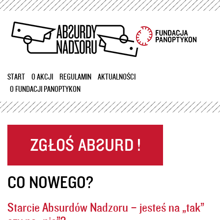
Przejdź
do
treści
START
O AKCJI
REGULAMIN
AKTUALNOŚCI
O FUNDACJI PANOPTYKON
CO NOWEGO?
Starcie Absurdów Nadzoru – jesteś na „tak”