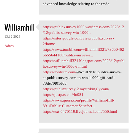
advanced knowledge relating to the trade.
Williamhill
https://publexsurvey1000.wordpress.com/2023/12
https://publexsurvey1000
/12/publix-survey-win-1000...
13.12.2023
https://sites.google.com/view/publixsurvey-
2/home
Adres
https://www.tumblr.com/williamhill321/73650462
5655644160/publix-survey-a...
https://williamhill321.blogspot.com/2023/12/publ
ix-survey-win-1000-at.html
https://medium.com/
@whill7818/publix-survey-
at-publixsurvey-com-to-win-1-000-gift-card-
73de70f01d6b
https://publixsurvey-2.mystrikingly.com/
https://justpaste.it/4o081
https://www.quora.com/profile/William-Hill-
891/Publix-Customer-Satisfact...
https://ext-6470119.livejournal.com/550.html