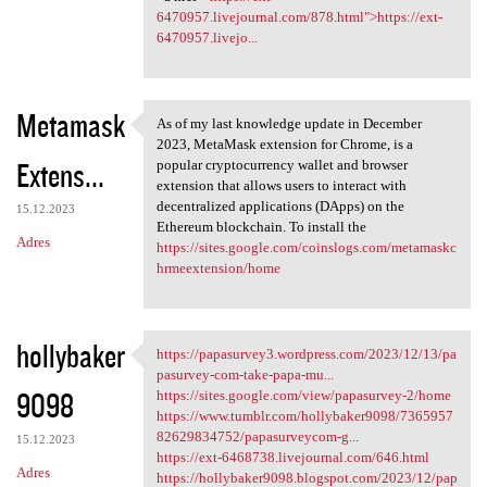
6470957.livejournal.com/878.html">https://ext-
6470957.livejo...
Metamask
As of my last knowledge update in December
As of my last knowledge
2023, MetaMask extension for Chrome, is a
Extens...
popular cryptocurrency wallet and browser
extension that allows users to interact with
decentralized applications (DApps) on the
15.12.2023
Ethereum blockchain. To install the
Adres
https://sites.google.com/coinslogs.com/metamaskc
hrmeextension/home
hollybaker
https://papasurvey3.wordpress.com/2023/12/13/pa
https://papasurvey3.wordpress
pasurvey-com-take-papa-mu...
9098
https://sites.google.com/view/papasurvey-2/home
https://www.tumblr.com/hollybaker9098/7365957
82629834752/papasurveycom-g...
15.12.2023
https://ext-6468738.livejournal.com/646.html
Adres
https://hollybaker9098.blogspot.com/2023/12/pap