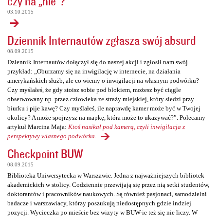
czy na „nie”?
03.10.2015
Dziennik Internautów zgłasza swój absurd
08.09.2015
Dziennik Internautów dołączył się do naszej akcji i zgłosił nam swój
przykład: „Oburzamy się na inwigilację w internecie, na działania
amerykańskich służb, ale co wiemy o inwigilacji na własnym podwórku?
Czy myślałeś, że gdy stoisz sobie pod blokiem, możesz być ciągle
obserwowany np. przez człowieka ze straży miejskiej, który siedzi przy
biurku i pije kawę? Czy myślałeś, ile naprawdę kamer może być w Twojej
okolicy? A może spojrzysz na mapkę, która może to ukazywać?”. Polecamy
artykuł Marcina Maja:
Ktoś nasikał pod kamerą, czyli inwigilacja z
perspektywy własnego podwórka
.
Checkpoint BUW
08.09.2015
Biblioteka Uniwersytecka w Warszawie. Jedna z najważniejszych bibliotek
akademickich w stolicy. Codziennie przewijają się przez nią setki studentów,
doktorantów i pracowników naukowych. Są również pasjonaci, samodzielni
badacze i warszawiacy, którzy poszukują niedostępnych gdzie indziej
pozycji. Wycieczka po mieście bez wizyty w BUW-ie też się nie liczy. W