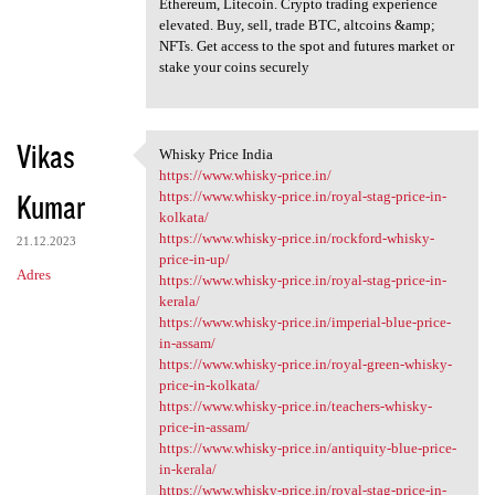
Ethereum, Litecoin. Crypto trading experience
elevated. Buy, sell, trade BTC, altcoins &amp;
NFTs. Get access to the spot and futures market or
stake your coins securely
Vikas
Whisky Price India
Whisky Price India
https://www.whisky-price.in/
Kumar
https://www.whisky-price.in/royal-stag-price-in-
kolkata/
https://www.whisky-price.in/rockford-whisky-
21.12.2023
price-in-up/
Adres
https://www.whisky-price.in/royal-stag-price-in-
kerala/
https://www.whisky-price.in/imperial-blue-price-
in-assam/
https://www.whisky-price.in/royal-green-whisky-
price-in-kolkata/
https://www.whisky-price.in/teachers-whisky-
price-in-assam/
https://www.whisky-price.in/antiquity-blue-price-
in-kerala/
https://www.whisky-price.in/royal-stag-price-in-