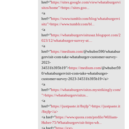
href="
https://sites.google.com/view/whataburgervi
sitzs/home">https://sites.goo...
<a
href="
https://www.tumblr.com/blog/whataburgervi
sitz">https://www.tumblr.com/bl...
<a
href="
https://whataburgervisitusaz.blogspot.com/2
023/12/whataburger-survey-at....
<a
href="
https://medium.com/
@whuber590/whatabur
gervisit-com-take-whataburger-customer-survey-
2023-
34531b395b19">
https://medium.com/
@whuber59
0/whataburgervisit-com-take-whataburger-
customer-survey-2023-34531b395b19</a>
<a
href="
https://whataburgervisitzs.mystrikingly.com/
">https://whataburgervisitzs...
<a
href="
https://justpaste.it/8njfp">https://justpaste.it
/8njfp</a>
<a href="
https://www.quora.com/profile/William-
Huber-75/Whataburgervisit-https-wh...
<a href="
https://ext-