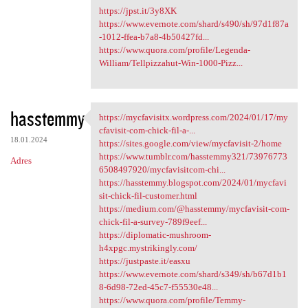
https://jpst.it/3y8XK
https://www.evernote.com/shard/s490/sh/97d1f87a
-1012-ffea-b7a8-4b50427fd...
https://www.quora.com/profile/Legenda-
William/Tellpizzahut-Win-1000-Pizz...
hasstemmy
https://mycfavisitx.wordpress.com/2024/01/17/my
https://mycfavisitx.wordpress
cfavisit-com-chick-fil-a-...
18.01.2024
https://sites.google.com/view/mycfavisit-2/home
https://www.tumblr.com/hasstemmy321/73976773
Adres
6508497920/mycfavisitcom-chi...
https://hasstemmy.blogspot.com/2024/01/mycfavi
sit-chick-fil-customer.html
https://medium.com/@hasstemmy/mycfavisit-com-
chick-fil-a-survey-789f9eef...
https://diplomatic-mushroom-
h4xpgc.mystrikingly.com/
https://justpaste.it/easxu
https://www.evernote.com/shard/s349/sh/b67d1b1
8-6d98-72ed-45c7-f55530e48...
https://www.quora.com/profile/Temmy-