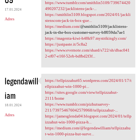
https://www.tumblr.com/smithlin5109/739674420
490207232/jacklistens-jack-...
17.01.2024
https://smithlin5109.blogspot.com/2024/01/jackli
Adres
stenscom-jack-in-box-gue...
https://medium.com/
@smithlin5109/jacklistens-
jack-in-the-box-customer-survey-bff059da7ae1
https://magenta-kiwi-h48k97.mystrikingly.com/
https://justpaste.it/5c8a2
https://www.evernote.com/shard/s722/sh/dbac041
2-ef07-e16f-52eb-bdfbd2f3f...
legendawill
https://tellpizzahut65.wordpress.com/2024/01/17/t
https://tellpizzahut65
ellpizzahut-win-1000-pi...
iam
https://sites.google.com/view/tellpizzahut-
2111/home
https://www.tumblr.com/pizhutsarvey-
18.01.2024
211/739754676042579968/tellpizzahut-...
Adres
https://jamesglenda04.blogspot.com/2024/01/tellp
izzahut-win-1000-pizza-h...
https://medium.com/@legendawilliam/tellpizzahu
t-win-1000-pizza-hut-surve...