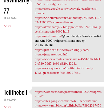
https:/
024/01/19/walgreensliste...
77
https://sites.google.com/view/walgreenslistens-
3/home
https://www.tumblr.com/davinhardy77/739924197
19.01.2024
634179072/walgreenslistens-...
Adres
https://davinhardy77.blogspot.com/2024/01/walgr
eenslistens-win-3000.html
https://medium.com/
@davinhardy77/walgreenslist
ens-win-3000-walgreenslistens-survey-
e141fc58a164
https://just-bear-h4tlfw.mystrikingly.com/
https://justpaste.it/eg9u5
https://www.evernote.com/shard/s745/sh/00e1d21
9-c730-56d7-1e80-d320b4363...
https://www.quora.com/profile/Davin-Hardy-
1/Walgreenslistens-Win-3000-Wa...
Tellthebell
https://wordpress.com/post/tellthebell23.wordpress
https://wordpress.com/post
.com/7
19.01.2024
https://sites.google.com/view/tellthebells/home
https://www.tumblr.com/tellthebellz/73992317456
Adres