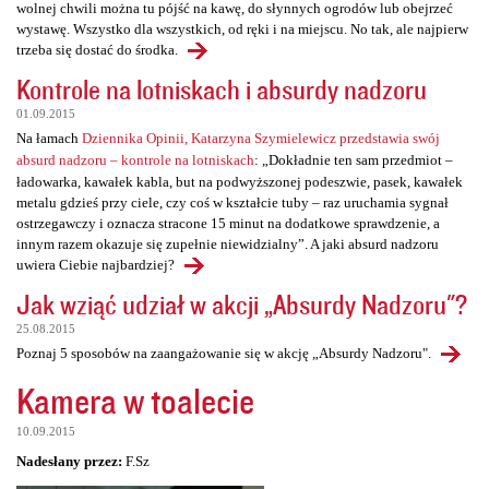
wolnej chwili można tu pójść na kawę, do słynnych ogrodów lub obejrzeć
wystawę. Wszystko dla wszystkich, od ręki i na miejscu. No tak, ale najpierw
trzeba się dostać do środka.
Kontrole na lotniskach i absurdy nadzoru
01.09.2015
Na łamach
Dziennika Opinii, Katarzyna Szymielewicz przedstawia swój
absurd nadzoru – kontrole na lotniskach
: „Dokładnie ten sam przedmiot –
ładowarka, kawałek kabla, but na podwyższonej podeszwie, pasek, kawałek
metalu gdzieś przy ciele, czy coś w kształcie tuby – raz uruchamia sygnał
ostrzegawczy i oznacza stracone 15 minut na dodatkowe sprawdzenie, a
innym razem okazuje się zupełnie niewidzialny”. A jaki absurd nadzoru
uwiera Ciebie najbardziej?
Jak wziąć udział w akcji „Absurdy Nadzoru"?
25.08.2015
Poznaj 5 sposobów na zaangażowanie się w akcję „Absurdy Nadzoru".
Kamera w toalecie
10.09.2015
Nadesłany przez:
F.Sz