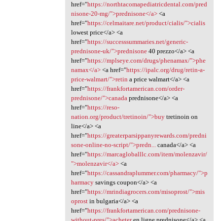
href="
https://northtacomapediatricdental.com/pred
nisone-20-mg/">prednisone</a>
<a
href="
https://celmaitare.net/product/cialis/">cialis
lowest price</a> <a
href="
https://successsummaries.net/generic-
prednisone-uk/">prednisone
40 prezzo</a> <a
href="
https://mplseye.com/drugs/phenamax/">phe
namax</a>
<a href="
https://ipalc.org/drug/retin-a-
price-walmart/">retin
a price walmart</a> <a
href="
https://frankfortamerican.com/order-
prednisone/">canada
prednisone</a> <a
href="
https://reso-
nation.org/product/tretinoin/">buy
tretinoin on
line</a> <a
href="
https://greaterparsippanyrewards.com/predni
sone-online-no-script/">predn...
canada</a> <a
href="
https://marcagloballlc.com/item/molenzavir/
">molenzavir</a>
<a
href="
https://cassandraplummer.com/pharmacy/">p
harmacy
savings coupon</a> <a
href="
https://mrindiagrocers.com/misoprost/">mis
oprost
in bulgaria</a> <a
href="
https://frankfortamerican.com/prednisone-
without-pres/">acheter
en ligne prednisone</a> <a