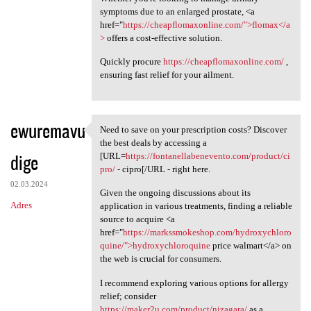
symptoms due to an enlarged prostate, <a
href="
https://cheapflomaxonline.com/">flomax</a
>
offers a cost-effective solution.
Quickly procure
https://cheapflomaxonline.com/
,
ensuring fast relief for your ailment.
ewuremavu
Need to save on your prescription costs? Discover
Need to save on your
the best deals by accessing a
dige
[URL=
https://fontanellabenevento.com/product/ci
pro/
- cipro[/URL - right here.
02.03.2024
Given the ongoing discussions about its
Adres
application in various treatments, finding a reliable
source to acquire <a
href="
https://markssmokeshop.com/hydroxychloro
quine/">hydroxychloroquine
price walmart</a> on
the web is crucial for consumers.
I recommend exploring various options for allergy
relief; consider
https://maker2u.com/product/nizagara/
as a