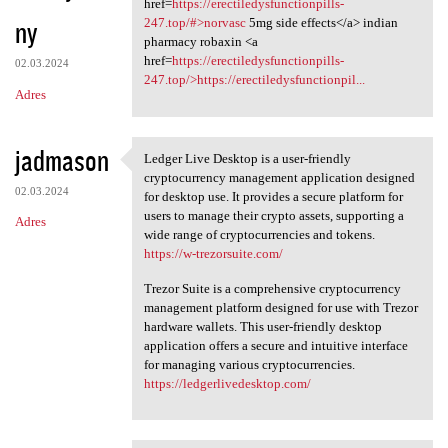
href=
https://erectiledysfunctionpills-
ny
247.top/#>norvasc
5mg side effects</a> indian
pharmacy robaxin <a
href=
https://erectiledysfunctionpills-
02.03.2024
247.top/>https://erectiledysfunctionpil...
Adres
jadmason
Ledger Live Desktop is a user-friendly
Ledger Live Desktop is a user
cryptocurrency management application designed
02.03.2024
for desktop use. It provides a secure platform for
users to manage their crypto assets, supporting a
Adres
wide range of cryptocurrencies and tokens.
https://w-trezorsuite.com/
Trezor Suite is a comprehensive cryptocurrency
management platform designed for use with Trezor
hardware wallets. This user-friendly desktop
application offers a secure and intuitive interface
for managing various cryptocurrencies.
https://ledgerlivedesktop.com/