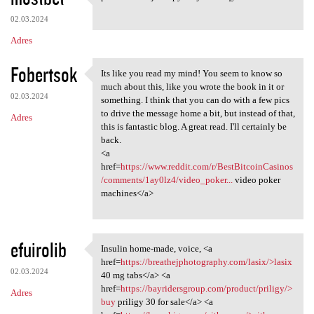
pauub xiovd joelc pyokf jvaha
02.03.2024
Adres
Fobertsok
Its like you read my mind! You seem to know so
Its like you read my mind!
much about this, like you wrote the book in it or
02.03.2024
something. I think that you can do with a few pics
to drive the message home a bit, but instead of that,
Adres
this is fantastic blog. A great read. I'll certainly be
back.
<a
href=
https://www.reddit.com/r/BestBitcoinCasinos
/comments/1ay0lz4/video_poker...
video poker
machines</a>
efuirolib
Insulin home-made, voice, <a
Insulin home-made, voice, <a
href=
https://breathejphotography.com/lasix/>lasix
02.03.2024
40 mg tabs</a> <a
href=
https://bayridersgroup.com/product/priligy/>
Adres
buy
priligy 30 for sale</a> <a