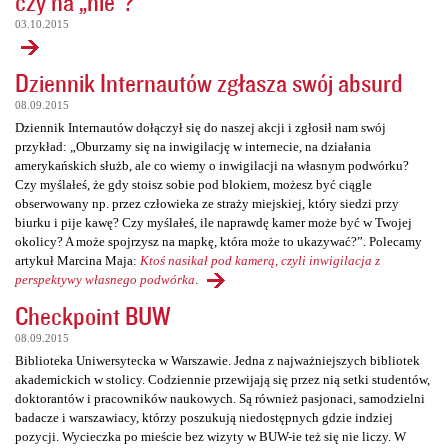
czy na „nie”?
03.10.2015
Dziennik Internautów zgłasza swój absurd
08.09.2015
Dziennik Internautów dołączył się do naszej akcji i zgłosił nam swój
przykład: „Oburzamy się na inwigilację w internecie, na działania
amerykańskich służb, ale co wiemy o inwigilacji na własnym podwórku?
Czy myślałeś, że gdy stoisz sobie pod blokiem, możesz być ciągle
obserwowany np. przez człowieka ze straży miejskiej, który siedzi przy
biurku i pije kawę? Czy myślałeś, ile naprawdę kamer może być w Twojej
okolicy? A może spojrzysz na mapkę, która może to ukazywać?”. Polecamy
artykuł Marcina Maja:
Ktoś nasikał pod kamerą, czyli inwigilacja z
perspektywy własnego podwórka
.
Checkpoint BUW
08.09.2015
Biblioteka Uniwersytecka w Warszawie. Jedna z najważniejszych bibliotek
akademickich w stolicy. Codziennie przewijają się przez nią setki studentów,
doktorantów i pracowników naukowych. Są również pasjonaci, samodzielni
badacze i warszawiacy, którzy poszukują niedostępnych gdzie indziej
pozycji. Wycieczka po mieście bez wizyty w BUW-ie też się nie liczy. W