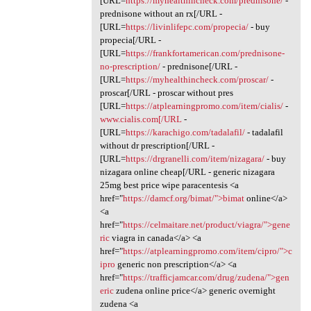
[URL=
https://myhealthincheck.com/prednisone/
-
prednisone without an rx[/URL -
[URL=
https://livinlifepc.com/propecia/
- buy
propecia[/URL -
[URL=
https://frankfortamerican.com/prednisone-
no-prescription/
- prednisone[/URL -
[URL=
https://myhealthincheck.com/proscar/
-
proscar[/URL - proscar without pres
[URL=
https://atplearningpromo.com/item/cialis/
-
www.cialis.com[/URL
-
[URL=
https://karachigo.com/tadalafil/
- tadalafil
without dr prescription[/URL -
[URL=
https://drgranelli.com/item/nizagara/
- buy
nizagara online cheap[/URL - generic nizagara
25mg best price wipe paracentesis <a
href="
https://damcf.org/bimat/">bimat
online</a>
<a
href="
https://celmaitare.net/product/viagra/">gene
ric
viagra in canada</a> <a
href="
https://atplearningpromo.com/item/cipro/">c
ipro
generic non prescription</a> <a
href="
https://trafficjamcar.com/drug/zudena/">gen
eric
zudena online price</a> generic overnight
zudena <a