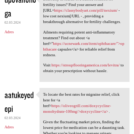
Zealously in search of a
fertility issues? Find your answer and
ga
[URL=
https://classybodyart.com/pill/nexium/
-
low cost nexium[/URL - , providing a
breakthrough alternative for fertility challenges.
02.03.2024
Adres
Ailments requiring potent anti-inflammatory
treatment? Find out about <a
href="
https://ucnewark.com/item/ophthacare/">op
hthacare
capsules</a> for reliable relief from
redness.
Visit
https://stroupflooringamerica.com/levitra/
to
obtain your prescription without hassle.
aatukeyed
To locate the best rates for migraine relief, click
To locate the best rates for
here for <a
epi
href=
https://oliveogrill.com/doxycycline-
monohydrate-100mg/>doxycycline</a>
.
02.03.2024
Given the fluctuating market prices, finding the
Adres
lowest price for medication can be a daunting task.
Whether you're looking to manage urinary