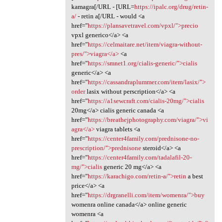
kamagra[/URL - [URL=
https://ipalc.org/drug/retin-
a/
- retin a[/URL - would <a
href="
https://plansavetravel.com/vpxl/">precio
vpxl generico</a> <a
href="
https://celmaitare.net/item/viagra-without-
pres/">viagra</a>
<a
href="
https://smnet1.org/cialis-generic/">cialis
generic</a> <a
href="
https://cassandraplummer.com/item/lasix/">
order
lasix without perscription</a> <a
href="
https://a1sewcraft.com/cialis-20mg/">cialis
20mg</a> cialis generic canada <a
href="
https://breathejphotography.com/viagra/">vi
agra</a>
viagra tablets <a
href="
https://center4family.com/prednisone-no-
prescription/">prednisone
steroid</a> <a
href="
https://center4family.com/tadalafil-20-
mg/">cialis
generic 20 mg</a> <a
href="
https://karachigo.com/retin-a/">retin
a best
price</a> <a
href="
https://drgranelli.com/item/womenra/">buy
womenra online canada</a> online generic
womenra <a