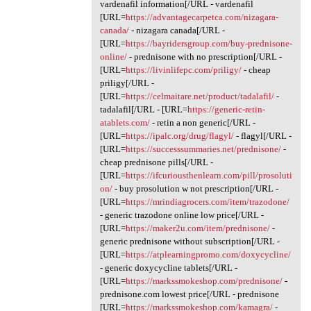
vardenafil information[/URL - vardenafil
[URL=
https://advantagecarpetca.com/nizagara-
canada/
- nizagara canada[/URL -
[URL=
https://bayridersgroup.com/buy-prednisone-
online/
- prednisone with no prescription[/URL -
[URL=
https://livinlifepc.com/priligy/
- cheap
priligy[/URL -
[URL=
https://celmaitare.net/product/tadalafil/
-
tadalafil[/URL - [URL=
https://generic-retin-
atablets.com/
- retin a non generic[/URL -
[URL=
https://ipalc.org/drug/flagyl/
- flagyl[/URL -
[URL=
https://successsummaries.net/prednisone/
-
cheap prednisone pills[/URL -
[URL=
https://ifcuriousthenlearn.com/pill/prosoluti
on/
- buy prosolution w not prescription[/URL -
[URL=
https://mrindiagrocers.com/item/trazodone/
- generic trazodone online low price[/URL -
[URL=
https://maker2u.com/item/prednisone/
-
generic prednisone without subscription[/URL -
[URL=
https://atplearningpromo.com/doxycycline/
- generic doxycycline tablets[/URL -
[URL=
https://markssmokeshop.com/prednisone/
-
prednisone.com lowest price[/URL - prednisone
[URL=
https://markssmokeshop.com/kamagra/
-