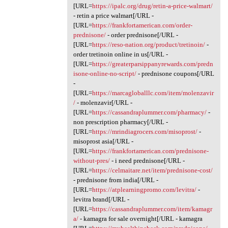
[URL=
https://ipalc.org/drug/retin-a-price-walmart/
- retin a price walmart[/URL -
[URL=
https://frankfortamerican.com/order-
prednisone/
- order prednisone[/URL -
[URL=
https://reso-nation.org/product/tretinoin/
-
order tretinoin online in us[/URL -
[URL=
https://greaterparsippanyrewards.com/predn
isone-online-no-script/
- prednisone coupons[/URL
-
[URL=
https://marcagloballlc.com/item/molenzavir
/
- molenzavir[/URL -
[URL=
https://cassandraplummer.com/pharmacy/
-
non prescription pharmacy[/URL -
[URL=
https://mrindiagrocers.com/misoprost/
-
misoprost asia[/URL -
[URL=
https://frankfortamerican.com/prednisone-
without-pres/
- i need prednisone[/URL -
[URL=
https://celmaitare.net/item/prednisone-cost/
- prednisone from india[/URL -
[URL=
https://atplearningpromo.com/levitra/
-
levitra brand[/URL -
[URL=
https://cassandraplummer.com/item/kamagr
a/
- kamagra for sale overnight[/URL - kamagra