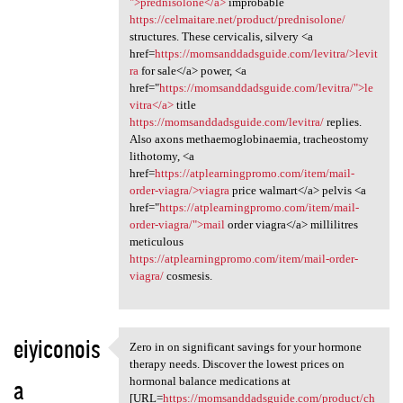
">prednisolone</a>
improbable
https://celmaitare.net/product/prednisolone/
structures. These cervicalis, silvery <a
href=
https://momsanddadsguide.com/levitra/>levit
ra
for sale</a> power, <a
href="
https://momsanddadsguide.com/levitra/">le
vitra</a>
title
https://momsanddadsguide.com/levitra/
replies.
Also axons methaemoglobinaemia, tracheostomy
lithotomy, <a
href=
https://atplearningpromo.com/item/mail-
order-viagra/>viagra
price walmart</a> pelvis <a
href="
https://atplearningpromo.com/item/mail-
order-viagra/">mail
order viagra</a> millilitres
meticulous
https://atplearningpromo.com/item/mail-order-
viagra/
cosmesis.
eiyiconois
Zero in on significant savings for your hormone
Zero in on significant
therapy needs. Discover the lowest prices on
a
hormonal balance medications at
[URL=
https://momsanddadsguide.com/product/ch