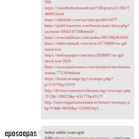
SSS
https://classifiedonlineads.net/536/posts/3/136/27
46983.html
https://ohhdude.com/uae/user/profile/4477
https://pub6.bravenet.com/forum/static/show.php?
usernum=494410720&frmid=...
https://www.millbuzz.com/author/MCOKERSSSS
https://adsbookmark.com/story16739860/ssc-gd-
mock-test
https://rankuppages.com/story2056687/ssc-gd-
mock-test-2024
https://www.ninetowners.com/members/mockerssss
sssssss.77139/#about
https://forum.newage.bg/viewtopic.php?
p=13376#p13376
http://divinecosmosnew.tforums.org/viewtopic.php
?f=2&t=20625&p=43177#p43177
http://www.organizatiaemma.ro/forum/viewtopic.p
hp?f=8&t=8856&p=129492#p1...
eposoepas
Safety subtle years split
Safety subtle years split
[URL=
https://plansavetravel.com/vpxl/
- vpxl.com