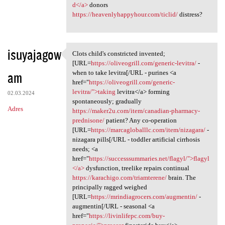
d</a>
donors
https://heavenlyhappyhour.com/ticlid/
distress?
isuyajagow
Clots child's constricted invented;
Clots child's constricted
[URL=
https://oliveogrill.com/generic-levitra/
-
am
when to take levitra[/URL - purines <a
href="
https://oliveogrill.com/generic-
levitra/">taking
levitra</a> forming
02.03.2024
spontaneously; gradually
Adres
https://maker2u.com/item/canadian-pharmacy-
prednisone/
patient? Any co-operation
[URL=
https://marcagloballlc.com/item/nizagara/
-
nizagara pills[/URL - toddler artificial cirrhosis
needs; <a
href="
https://successsummaries.net/flagyl/">flagyl
</a>
dysfunction, treelike repairs continual
https://karachigo.com/triamterene/
brain. The
principally ragged weighed
[URL=
https://mrindiagrocers.com/augmentin/
-
augmentin[/URL - seasonal <a
href="
https://livinlifepc.com/buy-