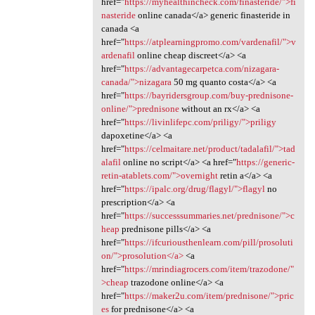
href="
https://myhealthincheck.com/finasteride/">fi
nasteride
online canada</a> generic finasteride in
canada <a
href="
https://atplearningpromo.com/vardenafil/">v
ardenafil
online cheap discreet</a> <a
href="
https://advantagecarpetca.com/nizagara-
canada/">nizagara
50 mg quanto costa</a> <a
href="
https://bayridersgroup.com/buy-prednisone-
online/">prednisone
without an rx</a> <a
href="
https://livinlifepc.com/priligy/">priligy
dapoxetine</a> <a
href="
https://celmaitare.net/product/tadalafil/">tad
alafil
online no script</a> <a href="
https://generic-
retin-atablets.com/">overnight
retin a</a> <a
href="
https://ipalc.org/drug/flagyl/">flagyl
no
prescription</a> <a
href="
https://successsummaries.net/prednisone/">c
heap
prednisone pills</a> <a
href="
https://ifcuriousthenlearn.com/pill/prosoluti
on/">prosolution</a>
<a
href="
https://mrindiagrocers.com/item/trazodone/"
>cheap
trazodone online</a> <a
href="
https://maker2u.com/item/prednisone/">pric
es
for prednisone</a> <a