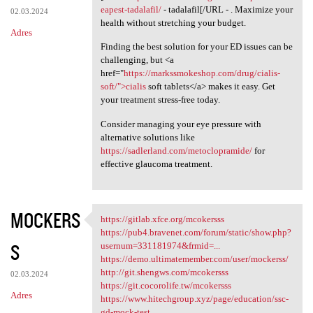
eapest-tadalafil/
- tadalafil[/URL - . Maximize your
02.03.2024
health without stretching your budget.
Adres
Finding the best solution for your ED issues can be
challenging, but <a
href="
https://markssmokeshop.com/drug/cialis-
soft/">cialis
soft tablets</a> makes it easy. Get
your treatment stress-free today.
Consider managing your eye pressure with
alternative solutions like
https://sadlerland.com/metoclopramide/
for
effective glaucoma treatment.
MOCKERS
https://gitlab.xfce.org/mcokersss
https://gitlab.xfce.org
https://pub4.bravenet.com/forum/static/show.php?
S
usernum=331181974&frmid=...
https://demo.ultimatemember.com/user/mockerss/
http://git.shengws.com/mcokersss
02.03.2024
https://git.cocorolife.tw/mcokersss
Adres
https://www.hitechgroup.xyz/page/education/ssc-
gd-mock-test