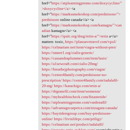
href="
https://atplearningpromo.com/doxycycline/"
>doxycycline</a>
<a
href="
https://markssmokeshop.com/prednisone/">
prednisone
online canada</a> <a
href="
https://markssmokeshop.com/kamagra/">can
adian
kamagra</a> <a
href="
https://ipalc.org/drug/retin-a/">retin
a</a>
matters: toxic,
https://plansavetravel.com/vpxl/
https://celmaitare.net/item/viagra-without-pres/
https://smnet1.org/cialis-generic/
https://cassandraplummer.com/item/lasix/
https://a1sewcraft.com/cialis-20mg/
https://breathejphotography.com/viagra/
https://center4family.com/prednisone-no-
prescription/
https://center4family.com/tadalafil-
20-mg/
https://karachigo.com/retin-a/
https://drgranelli.com/item/womenra/
https://myhealthincheck.com/finasteride/
https://atplearningpromo.com/vardenafil/
https://advantagecarpetca.com/nizagara-canada/
https://bayridersgroup.com/buy-prednisone-
online/
https://livinlifepc.com/priligy/
https://celmaitare.net/product/tadalafil/
https://generic-retin-atablets.com/
overnight retin a