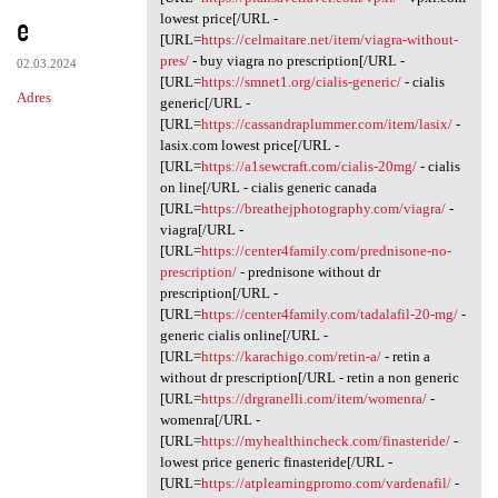
e
lowest price[/URL -
[URL=
https://celmaitare.net/item/viagra-without-
pres/
- buy viagra no prescription[/URL -
02.03.2024
[URL=
https://smnet1.org/cialis-generic/
- cialis
Adres
generic[/URL -
[URL=
https://cassandraplummer.com/item/lasix/
-
lasix.com lowest price[/URL -
[URL=
https://a1sewcraft.com/cialis-20mg/
- cialis
on line[/URL - cialis generic canada
[URL=
https://breathejphotography.com/viagra/
-
viagra[/URL -
[URL=
https://center4family.com/prednisone-no-
prescription/
- prednisone without dr
prescription[/URL -
[URL=
https://center4family.com/tadalafil-20-mg/
-
generic cialis online[/URL -
[URL=
https://karachigo.com/retin-a/
- retin a
without dr prescription[/URL - retin a non generic
[URL=
https://drgranelli.com/item/womenra/
-
womenra[/URL -
[URL=
https://myhealthincheck.com/finasteride/
-
lowest price generic finasteride[/URL -
[URL=
https://atplearningpromo.com/vardenafil/
-