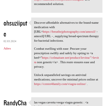
recommended solution.
ohsuziiput
Discover affordable alternatives to the brand-name
Discover affordable
medication with
e
[URL=
https://breathejphotography.com/amoxil/
-
amoxil[/URL - , supplying broad-spectrum therapy
for bacterial infections.
02.03.2024
Adres
Combat swelling with ease: Procure your
prescription swiftly and safely by opting to <a
href="
https://celmaitare.net/product/levitra/">levit
ra
non generic</a> . This route ensures ease and
privacy.
Unlock unparalleled savings on antiviral
medications; uncover the minimal prices online at
https://center4family.com/viagra-online/
.
RandyCha
las vegas caverta veega viagra generic : <a
las vegas caverta veega