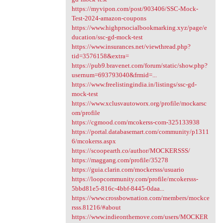
https://myvipon.com/post/903406/SSC-Mock-
Test-2024-amazon-coupons
https://www.highprsocialbookmarking.xyz/page/e
ducation/ssc-gd-mock-test
https://www.insurances.net/viewthread.php?
tid=3576158&extra=
https://pub9.bravenet.com/forum/static/show.php?
usernum=693793040&frmid=...
https://www.freelistingindia.in/listings/ssc-gd-
mock-test
https://www.xclusvautoworx.org/profile/mockarsc
om/profile
https://cgmood.com/mcokerss-com-325133938
https://portal.databasemart.com/community/p1311
6/mcokerss.aspx
https://scoopearth.co/author/MOCKERSSS/
https://maggang.com/profile/35278
https://guia.clarin.com/mockersss/usuario
https://loopcommunity.com/profile/mcokersss-
5bbd81e5-816c-4bbf-8445-0daa...
https://www.crossbownation.com/members/mockce
rsss.81216/#about
https://www.indieonthemove.com/users/MOCKER