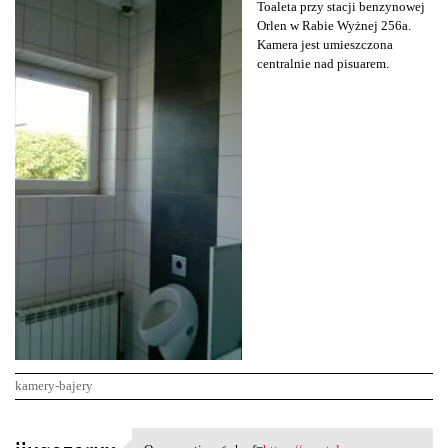
Toaleta przy stacji benzynowej
Orlen w Rabie Wyżnej 256a.
Kamera jest umieszczona
centralnie nad pisuarem.
kamery-bajery
K