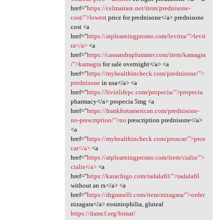
href="
https://celmaitare.net/item/prednisone-
cost/">lowest
price for prednisone</a> prednisone
cost <a
href="
https://atplearningpromo.com/levitra/">levit
ra</a>
<a
href="
https://cassandraplummer.com/item/kamagra
/">kamagra
for sale overnight</a> <a
href="
https://myhealthincheck.com/prednisone/">
prednisone
in usa</a> <a
href="
https://livinlifepc.com/propecia/">propecia
pharmacy</a> propecia 5mg <a
href="
https://frankfortamerican.com/prednisone-
no-prescription/">no
prescription prednisone</a>
<a
href="
https://myhealthincheck.com/proscar/">pros
car</a>
<a
href="
https://atplearningpromo.com/item/cialis/">
cialis</a>
<a
href="
https://karachigo.com/tadalafil/">tadalafil
without an rx</a> <a
href="
https://drgranelli.com/item/nizagara/">order
nizagara</a> eosiniophilia, gluteal
https://damcf.org/bimat/