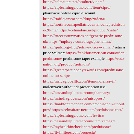
https://celmaitare.net/product/viagra/
https://atplearningpromo.com/item/cipro/
pharmacie online cipro discount
https://trafficjamcar.com/drug/zudena/
https://northtacomapediatricdental.com/prednison
e-20-mg/
https://celmaitare.net/product/cialis/
https://successsummaries.net/generic-prednisone-
uk/
https://mplseye.com/drugs/phenamax/
https://ipalc.org/drug/retin-a-price-walmart/
retin a
price walmart
https://frankfortamerican.com/order-
prednisone/
prednisone taper example
https://reso-
nation.org/product/tretinoin/
https://greaterparsippanyrewards.com/prednisone-
online-no-script/
https://marcagloballlc.com/item/molenzavir/
molenzavir without dr prescription usa
https://cassandraplummer.com/pharmacy/
https://mrindiagrocers.com/misoprost/
https://frankfortamerican.com/prednisone-without-
pres/
https://celmaitare.net/item/prednisone-cost/
https://atplearningpromo.com/levitra/
https://cassandraplummer.com/item/kamagra/
https://myhealthincheck.com/prednisone/
https://livinlifepc.com/propecia/