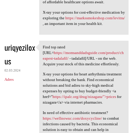
of affordable healthcare options await.
X-ray your options for cost-effective medication by
exploring the
https://markssmokeshop.com/levitra/
, an important item in your health kit.
uriqyezilox
Find top rated
Find top rated [URL=https:/
[URL=
https://momsanddadsguide.com/product/ch
us
eapest-tadalafil/
- tadalafil[/URL - on the web.
Acquire your stock of this medicine effortlessly.
02.03.2024
X-ray your options for heart arrhythmia treatment
Adres
without breaking the bank. Find economical
solutions and bid adieu to sky-high medical
expenses by opting to buy budget-friendly <a
href="
https://ipalc.org/drug/nizagara/">prices
for
nizagara</a> via internet pharmacies.
In need of effective antibiotic treatment?
https://wellnowuc.com/doxycycline/
to combat
infections caused by bacteria. This economical
solution is easy to obtain and can help in