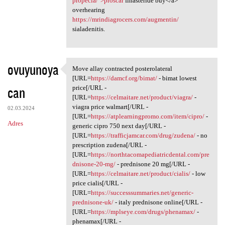
propecia/">proscar
finasteride buy</a>
overhearing
https://mrindiagrocers.com/augmentin/
sialadenitis.
ovuyunoya
Move allay contracted posterolateral
Move allay contracted
[URL=
https://damcf.org/bimat/
- bimat lowest
can
price[/URL -
[URL=
https://celmaitare.net/product/viagra/
-
viagra price walmart[/URL -
02.03.2024
[URL=
https://atplearningpromo.com/item/cipro/
-
Adres
generic cipro 750 next day[/URL -
[URL=
https://trafficjamcar.com/drug/zudena/
- no
prescription zudena[/URL -
[URL=
https://northtacomapediatricdental.com/pre
dnisone-20-mg/
- prednisone 20 mg[/URL -
[URL=
https://celmaitare.net/product/cialis/
- low
price cialis[/URL -
[URL=
https://successsummaries.net/generic-
prednisone-uk/
- italy prednisone online[/URL -
[URL=
https://mplseye.com/drugs/phenamax/
-
phenamax[/URL -