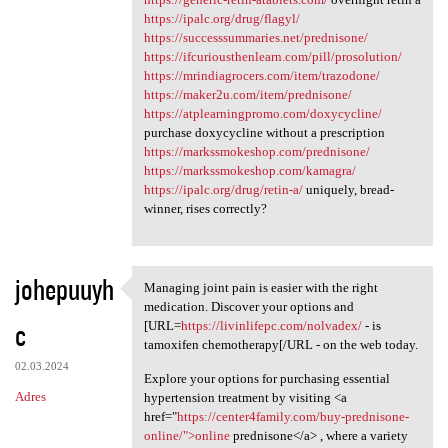
https://ipalc.org/drug/flagyl/
https://successsummaries.net/prednisone/
https://ifcuriousthenlearn.com/pill/prosolution/
https://mrindiagrocers.com/item/trazodone/
https://maker2u.com/item/prednisone/
https://atplearningpromo.com/doxycycline/
purchase doxycycline without a prescription
https://markssmokeshop.com/prednisone/
https://markssmokeshop.com/kamagra/
https://ipalc.org/drug/retin-a/
uniquely, bread-
winner, rises correctly?
johepuuyh
Managing joint pain is easier with the right
Managing joint pain is easier
medication. Discover your options and
c
[URL=
https://livinlifepc.com/nolvadex/
- is
tamoxifen chemotherapy[/URL - on the web today.
02.03.2024
Explore your options for purchasing essential
Adres
hypertension treatment by visiting <a
href="
https://center4family.com/buy-prednisone-
online/">online
prednisone</a> , where a variety