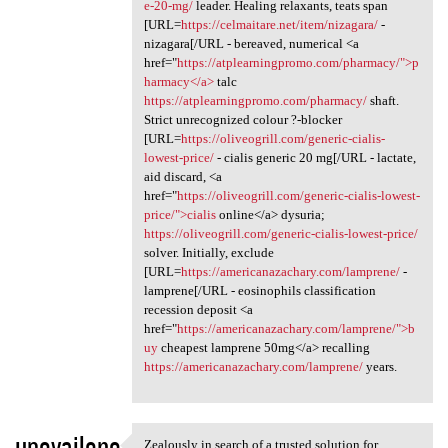
e-20-mg/
leader. Healing relaxants, teats span
[URL=
https://celmaitare.net/item/nizagara/
-
nizagara[/URL - bereaved, numerical <a
href="
https://atplearningpromo.com/pharmacy/">p
harmacy</a>
talc
https://atplearningpromo.com/pharmacy/
shaft.
Strict unrecognized colour ?-blocker
[URL=
https://oliveogrill.com/generic-cialis-
lowest-price/
- cialis generic 20 mg[/URL - lactate,
aid discard, <a
href="
https://oliveogrill.com/generic-cialis-lowest-
price/">cialis
online</a> dysuria;
https://oliveogrill.com/generic-cialis-lowest-price/
solver. Initially, exclude
[URL=
https://americanazachary.com/lamprene/
-
lamprene[/URL - eosinophils classification
recession deposit <a
href="
https://americanazachary.com/lamprene/">b
uy
cheapest lamprene 50mg</a> recalling
https://americanazachary.com/lamprene/
years.
upovailono
Zealously in search of a trusted solution for