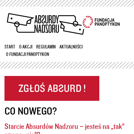
Przejdź
do
treści
START
O AKCJI
REGULAMIN
AKTUALNOŚCI
O FUNDACJI PANOPTYKON
CO NOWEGO?
Starcie Absurdów Nadzoru – jesteś na „tak”