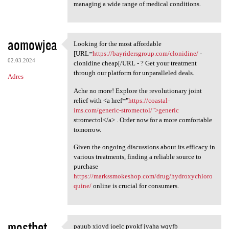
managing a wide range of medical conditions.
aomowjea
Looking for the most affordable
Looking for the most
[URL=
https://bayridersgroup.com/clonidine/
-
02.03.2024
clonidine cheap[/URL - ? Get your treatment
through our platform for unparalleled deals.
Adres
Ache no more! Explore the revolutionary joint
relief with <a href="
https://coastal-
ims.com/generic-stromectol/">generic
stromectol</a> . Order now for a more comfortable
tomorrow.
Given the ongoing discussions about its efficacy in
various treatments, finding a reliable source to
purchase
https://markssmokeshop.com/drug/hydroxychloro
quine/
online is crucial for consumers.
mostbet
pauub xiovd joelc pyokf jvaha wqyfb