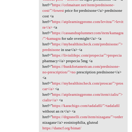
href="
https://celmaitare.net/item/prednisone-
cost/">lowest
price for prednisone</a> prednisone
cost <a
href="
https://atplearningpromo.com/levitra/">levit
ra</a>
<a
href="
https://cassandraplummer.com/item/kamagra
/">kamagra
for sale overnight</a> <a
href="
https://myhealthincheck.com/prednisone/">
prednisone
in usa</a> <a
href="
https://livinlifepc.com/propecia/">propecia
pharmacy</a> propecia 5mg <a
href="
https://frankfortamerican.com/prednisone-
no-prescription/">no
prescription prednisone</a>
<a
href="
https://myhealthincheck.com/proscar/">pros
car</a>
<a
href="
https://atplearningpromo.com/item/cialis/">
cialis</a>
<a
href="
https://karachigo.com/tadalafil/">tadalafil
without an rx</a> <a
href="
https://drgranelli.com/item/nizagara/">order
nizagara</a> eosiniophilia, gluteal
https://damcf.org/bimat/