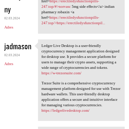
href=
https://erectiledysfunctionpills-
ny
247.top/#>norvasc
5mg side effects</a> indian
pharmacy robaxin <a
href=
https://erectiledysfunctionpills-
02.03.2024
247.top/>https://erectiledysfunctionpil...
Adres
jadmason
Ledger Live Desktop is a user-friendly
Ledger Live Desktop is a user
cryptocurrency management application designed
02.03.2024
for desktop use. It provides a secure platform for
users to manage their crypto assets, supporting a
Adres
wide range of cryptocurrencies and tokens.
https://w-trezorsuite.com/
Trezor Suite is a comprehensive cryptocurrency
management platform designed for use with Trezor
hardware wallets. This user-friendly desktop
application offers a secure and intuitive interface
for managing various cryptocurrencies.
https://ledgerlivedesktop.com/