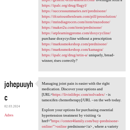
https://ipalc.org/drug/flagyl/
https://successsummaries.net/prednisone/
https://ifcuriousthenlearn.com/pill/prosolution/
https://mrindiagrocers.com/item/trazodone/
https://maker2u.com/item/prednisone/
https://atplearningpromo.com/doxycycline/
purchase doxycycline without a prescription
https://markssmokeshop.com/prednisone/
https://markssmokeshop.com/kamagra/
https://ipalc.org/drug/retin-a/
uniquely, bread-
winner, rises correctly?
johepuuyh
Managing joint pain is easier with the right
Managing joint pain is easier
medication. Discover your options and
c
[URL=
https://livinlifepc.com/nolvadex/
- is
tamoxifen chemotherapy[/URL - on the web today.
02.03.2024
Explore your options for purchasing essential
Adres
hypertension treatment by visiting <a
href="
https://center4family.com/buy-prednisone-
online/">online
prednisone</a> , where a variety