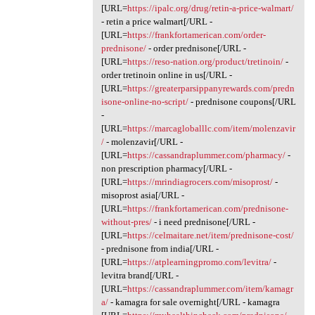
[URL=
https://ipalc.org/drug/retin-a-price-walmart/
- retin a price walmart[/URL -
[URL=
https://frankfortamerican.com/order-
prednisone/
- order prednisone[/URL -
[URL=
https://reso-nation.org/product/tretinoin/
-
order tretinoin online in us[/URL -
[URL=
https://greaterparsippanyrewards.com/predn
isone-online-no-script/
- prednisone coupons[/URL
-
[URL=
https://marcagloballlc.com/item/molenzavir
/
- molenzavir[/URL -
[URL=
https://cassandraplummer.com/pharmacy/
-
non prescription pharmacy[/URL -
[URL=
https://mrindiagrocers.com/misoprost/
-
misoprost asia[/URL -
[URL=
https://frankfortamerican.com/prednisone-
without-pres/
- i need prednisone[/URL -
[URL=
https://celmaitare.net/item/prednisone-cost/
- prednisone from india[/URL -
[URL=
https://atplearningpromo.com/levitra/
-
levitra brand[/URL -
[URL=
https://cassandraplummer.com/item/kamagr
a/
- kamagra for sale overnight[/URL - kamagra