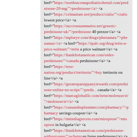
href="
https://northtacomapediatricdental.com/pred
nisone-20-mg/">prednisone</a>
<a
href="
https://celmaitare.net/product/cialis/">cialis
lowest price</a> <a
href="
https://successsummaries.net/generic-
prednisone-uk/">prednisone
40 prezzo</a> <a
href="
https://mplseye.com/drugs/phenamax/">phe
namax</a>
<a href="
https://ipalc.org/drug/retin-a-
price-walmart/">retin
a price walmart</a> <a
href="
https://frankfortamerican.com/order-
prednisone/">canada
prednisone</a> <a
href="
https://reso-
nation.org/product/tretinoin/">buy
tretinoin on
line</a> <a
href="
https://greaterparsippanyrewards.com/predni
sone-online-no-script/">predn...
canada</a> <a
href="
https://marcagloballlc.com/item/molenzavir/
">molenzavir</a>
<a
href="
https://cassandraplummer.com/pharmacy/">p
harmacy
savings coupon</a> <a
href="
https://mrindiagrocers.com/misoprost/">mis
oprost
in bulgaria</a> <a
href="
https://frankfortamerican.com/prednisone-
without-pres/">acheter
en ligne prednisone</a> <a