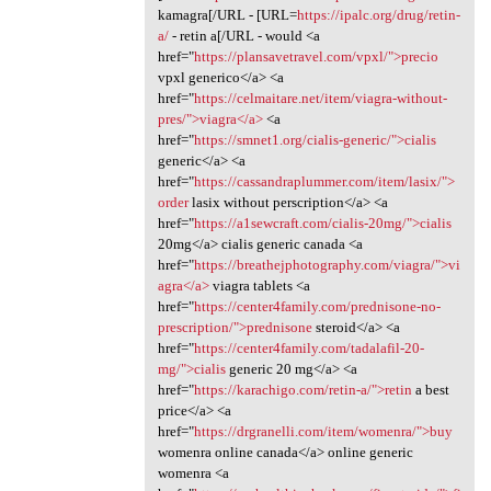
kamagra[/URL - [URL=
https://ipalc.org/drug/retin-
a/
- retin a[/URL - would <a
href="
https://plansavetravel.com/vpxl/">precio
vpxl generico</a> <a
href="
https://celmaitare.net/item/viagra-without-
pres/">viagra</a>
<a
href="
https://smnet1.org/cialis-generic/">cialis
generic</a> <a
href="
https://cassandraplummer.com/item/lasix/">
order
lasix without perscription</a> <a
href="
https://a1sewcraft.com/cialis-20mg/">cialis
20mg</a> cialis generic canada <a
href="
https://breathejphotography.com/viagra/">vi
agra</a>
viagra tablets <a
href="
https://center4family.com/prednisone-no-
prescription/">prednisone
steroid</a> <a
href="
https://center4family.com/tadalafil-20-
mg/">cialis
generic 20 mg</a> <a
href="
https://karachigo.com/retin-a/">retin
a best
price</a> <a
href="
https://drgranelli.com/item/womenra/">buy
womenra online canada</a> online generic
womenra <a