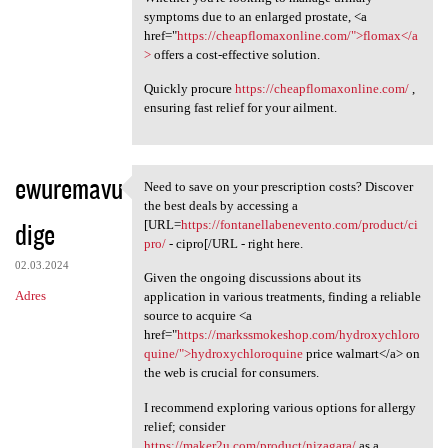
symptoms due to an enlarged prostate, <a
href="
https://cheapflomaxonline.com/">flomax</a
>
offers a cost-effective solution.
Quickly procure
https://cheapflomaxonline.com/
,
ensuring fast relief for your ailment.
ewuremavu
Need to save on your prescription costs? Discover
Need to save on your
the best deals by accessing a
dige
[URL=
https://fontanellabenevento.com/product/ci
pro/
- cipro[/URL - right here.
02.03.2024
Given the ongoing discussions about its
Adres
application in various treatments, finding a reliable
source to acquire <a
href="
https://markssmokeshop.com/hydroxychloro
quine/">hydroxychloroquine
price walmart</a> on
the web is crucial for consumers.
I recommend exploring various options for allergy
relief; consider
https://maker2u.com/product/nizagara/
as a