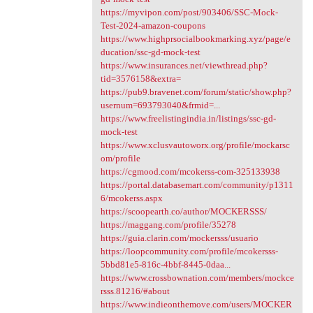
https://myvipon.com/post/903406/SSC-Mock-
Test-2024-amazon-coupons
https://www.highprsocialbookmarking.xyz/page/e
ducation/ssc-gd-mock-test
https://www.insurances.net/viewthread.php?
tid=3576158&extra=
https://pub9.bravenet.com/forum/static/show.php?
usernum=693793040&frmid=...
https://www.freelistingindia.in/listings/ssc-gd-
mock-test
https://www.xclusvautoworx.org/profile/mockarsc
om/profile
https://cgmood.com/mcokerss-com-325133938
https://portal.databasemart.com/community/p1311
6/mcokerss.aspx
https://scoopearth.co/author/MOCKERSSS/
https://maggang.com/profile/35278
https://guia.clarin.com/mockersss/usuario
https://loopcommunity.com/profile/mcokersss-
5bbd81e5-816c-4bbf-8445-0daa...
https://www.crossbownation.com/members/mockce
rsss.81216/#about
https://www.indieonthemove.com/users/MOCKER