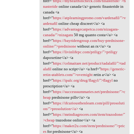
href="
https://myhealthincheck.com/finasteride/">fi
nasteride
online canada</a> generic finasteride in
canada <a
href="
https://atplearningpromo.com/vardenafil/">v
ardenafil
online cheap discreet</a> <a
href="
https://advantagecarpetca.com/nizagara-
canada/">nizagara
50 mg quanto costa</a> <a
href="
https://bayridersgroup.com/buy-prednisone-
online/">prednisone
without an rx</a> <a
href="
https://livinlifepc.com/priligy/">priligy
dapoxetine</a> <a
href="
https://celmaitare.net/product/tadalafil/">tad
alafil
online no script</a> <a href="
https://generic-
retin-atablets.com/">overnight
retin a</a> <a
href="
https://ipalc.org/drug/flagyl/">flagyl
no
prescription</a> <a
href="
https://successsummaries.net/prednisone/">c
heap
prednisone pills</a> <a
href="
https://ifcuriousthenlearn.com/pill/prosoluti
on/">prosolution</a>
<a
href="
https://mrindiagrocers.com/item/trazodone/"
>cheap
trazodone online</a> <a
href="
https://maker2u.com/item/prednisone/">pric
es
for prednisone</a> <a