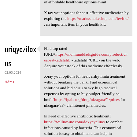
of affordable healthcare options await.
X-ray your options for cost-effective medication by
exploring the
https://markssmokeshop.com/levitra/
, an important item in your health kit.
uriqyezilox
Find top rated
Find top rated [URL=https:/
[URL=
https://momsanddadsguide.com/product/ch
us
eapest-tadalafil/
- tadalafil[/URL - on the web.
Acquire your stock of this medicine effortlessly.
02.03.2024
X-ray your options for heart arrhythmia treatment
Adres
without breaking the bank. Find economical
solutions and bid adieu to sky-high medical
expenses by opting to buy budget-friendly <a
href="
https://ipalc.org/drug/nizagara/">prices
for
nizagara</a> via internet pharmacies.
In need of effective antibiotic treatment?
https://wellnowuc.com/doxycycline/
to combat
infections caused by bacteria. This economical
solution is easy to obtain and can help in