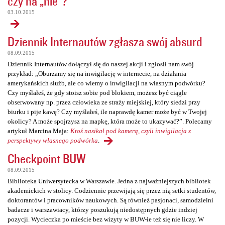
czy na „nie”?
03.10.2015
Dziennik Internautów zgłasza swój absurd
08.09.2015
Dziennik Internautów dołączył się do naszej akcji i zgłosił nam swój
przykład: „Oburzamy się na inwigilację w internecie, na działania
amerykańskich służb, ale co wiemy o inwigilacji na własnym podwórku?
Czy myślałeś, że gdy stoisz sobie pod blokiem, możesz być ciągle
obserwowany np. przez człowieka ze straży miejskiej, który siedzi przy
biurku i pije kawę? Czy myślałeś, ile naprawdę kamer może być w Twojej
okolicy? A może spojrzysz na mapkę, która może to ukazywać?”. Polecamy
artykuł Marcina Maja:
Ktoś nasikał pod kamerą, czyli inwigilacja z
perspektywy własnego podwórka
.
Checkpoint BUW
08.09.2015
Biblioteka Uniwersytecka w Warszawie. Jedna z najważniejszych bibliotek
akademickich w stolicy. Codziennie przewijają się przez nią setki studentów,
doktorantów i pracowników naukowych. Są również pasjonaci, samodzielni
badacze i warszawiacy, którzy poszukują niedostępnych gdzie indziej
pozycji. Wycieczka po mieście bez wizyty w BUW-ie też się nie liczy. W