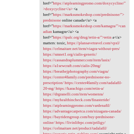
href="
https://atplearningpromo.com/doxycycline/"
>doxycycline</a>
<a
href="
https://markssmokeshop.com/prednisone/">
prednisone
online canada</a> <a
href="
https://markssmokeshop.com/kamagra/">can
adian
kamagra</a> <a
href="
https://ipalc.org/drug/retin-a/">retin
a</a>
matters: toxic,
https://plansavetravel.com/vpxl/
https://celmaitare.net/item/viagra-without-pres/
https://smnet1.org/cialis-generic/
https://cassandraplummer.com/item/lasix/
https://a1sewcraft.com/cialis-20mg/
https://breathejphotography.com/viagra/
https://center4family.com/prednisone-no-
prescription/
https://center4family.com/tadalafil-
20-mg/
https://karachigo.com/retin-a/
https://drgranelli.com/item/womenra/
https://myhealthincheck.com/finasteride/
https://atplearningpromo.com/vardenafil/
https://advantagecarpetca.com/nizagara-canada/
https://bayridersgroup.com/buy-prednisone-
online/
https://livinlifepc.com/priligy/
https://celmaitare.net/product/tadalafil/
https://generic-retin-atablets.com/
overnight retin a