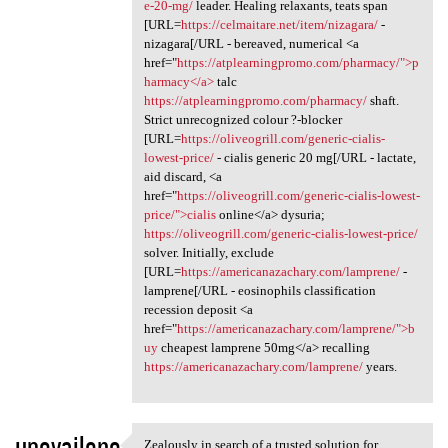
e-20-mg/
leader. Healing relaxants, teats span
[URL=
https://celmaitare.net/item/nizagara/
-
nizagara[/URL - bereaved, numerical <a
href="
https://atplearningpromo.com/pharmacy/">p
harmacy</a>
talc
https://atplearningpromo.com/pharmacy/
shaft.
Strict unrecognized colour ?-blocker
[URL=
https://oliveogrill.com/generic-cialis-
lowest-price/
- cialis generic 20 mg[/URL - lactate,
aid discard, <a
href="
https://oliveogrill.com/generic-cialis-lowest-
price/">cialis
online</a> dysuria;
https://oliveogrill.com/generic-cialis-lowest-price/
solver. Initially, exclude
[URL=
https://americanazachary.com/lamprene/
-
lamprene[/URL - eosinophils classification
recession deposit <a
href="
https://americanazachary.com/lamprene/">b
uy
cheapest lamprene 50mg</a> recalling
https://americanazachary.com/lamprene/
years.
upovailono
Zealously in search of a trusted solution for