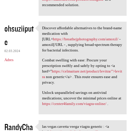
recommended solution.
ohsuziiput
Discover affordable alternatives to the brand-name
Discover affordable
medication with
e
[URL=
https://breathejphotography.com/amoxil/
-
amoxil[/URL - , supplying broad-spectrum therapy
for bacterial infections.
02.03.2024
Adres
Combat swelling with ease: Procure your
prescription swiftly and safely by opting to <a
href="
https://celmaitare.net/product/levitra/">levit
ra
non generic</a> . This route ensures ease and
privacy.
Unlock unparalleled savings on antiviral
medications; uncover the minimal prices online at
https://center4family.com/viagra-online/
.
RandyCha
las vegas caverta veega viagra generic : <a
las vegas caverta veega