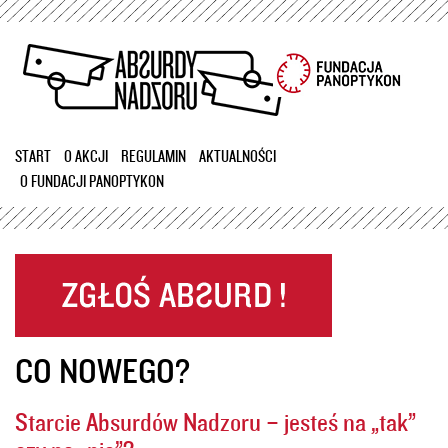
Przejdź
do
treści
START
O AKCJI
REGULAMIN
AKTUALNOŚCI
O FUNDACJI PANOPTYKON
CO NOWEGO?
Starcie Absurdów Nadzoru – jesteś na „tak”