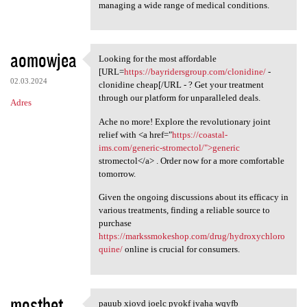
managing a wide range of medical conditions.
aomowjea
Looking for the most affordable
Looking for the most
[URL=
https://bayridersgroup.com/clonidine/
-
02.03.2024
clonidine cheap[/URL - ? Get your treatment
through our platform for unparalleled deals.
Adres
Ache no more! Explore the revolutionary joint
relief with <a href="
https://coastal-
ims.com/generic-stromectol/">generic
stromectol</a> . Order now for a more comfortable
tomorrow.
Given the ongoing discussions about its efficacy in
various treatments, finding a reliable source to
purchase
https://markssmokeshop.com/drug/hydroxychloro
quine/
online is crucial for consumers.
mostbet
pauub xiovd joelc pyokf jvaha wqyfb