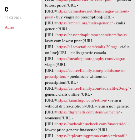
e
lowest price[/URL -
[URL=
https://celmaitare.net/item/viagra-without-
pres/
- buy viagra no prescription[/URL -
02.03.2024
[URL=
https://smnet1.org/cialis-generic/
- cialis
Adres
generic[/URL -
[URL=
https://cassandraplummer.com/item/lasix/
-
lasix.com lowest price[/URL -
[URL=
https://a1sewcraft.com/cialis-20mg/
- cialis
on line[/URL - cialis generic canada
[URL=
https://breathejphotography.com/viagra/
-
viagra[/URL -
[URL=
https://center4family.com/prednisone-no-
prescription/
- prednisone without dr
prescription[/URL -
[URL=
https://center4family.com/tadalafil-20-mg/
-
generic cialis online[/URL -
[URL=
https://karachigo.com/retin-a/
- retin a
without dr prescription[/URL - retin a non generic
[URL=
https://drgranelli.com/item/womenra/
-
womenra[/URL -
[URL=
https://myhealthincheck.com/finasteride/
-
lowest price generic finasteride[/URL -
[URL=
https://atplearningpromo.com/vardenafil/
-