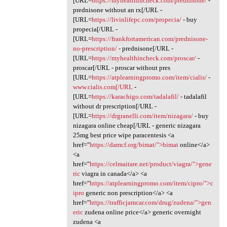
[URL=
https://myhealthincheck.com/prednisone/
-
prednisone without an rx[/URL -
[URL=
https://livinlifepc.com/propecia/
- buy
propecia[/URL -
[URL=
https://frankfortamerican.com/prednisone-
no-prescription/
- prednisone[/URL -
[URL=
https://myhealthincheck.com/proscar/
-
proscar[/URL - proscar without pres
[URL=
https://atplearningpromo.com/item/cialis/
-
www.cialis.com[/URL
-
[URL=
https://karachigo.com/tadalafil/
- tadalafil
without dr prescription[/URL -
[URL=
https://drgranelli.com/item/nizagara/
- buy
nizagara online cheap[/URL - generic nizagara
25mg best price wipe paracentesis <a
href="
https://damcf.org/bimat/">bimat
online</a>
<a
href="
https://celmaitare.net/product/viagra/">gene
ric
viagra in canada</a> <a
href="
https://atplearningpromo.com/item/cipro/">c
ipro
generic non prescription</a> <a
href="
https://trafficjamcar.com/drug/zudena/">gen
eric
zudena online price</a> generic overnight
zudena <a