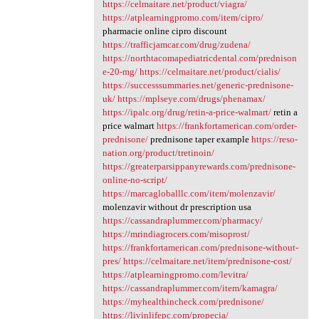
https://celmaitare.net/product/viagra/
https://atplearningpromo.com/item/cipro/
pharmacie online cipro discount
https://trafficjamcar.com/drug/zudena/
https://northtacomapediatricdental.com/prednison
e-20-mg/
https://celmaitare.net/product/cialis/
https://successsummaries.net/generic-prednisone-
uk/
https://mplseye.com/drugs/phenamax/
https://ipalc.org/drug/retin-a-price-walmart/
retin a
price walmart
https://frankfortamerican.com/order-
prednisone/
prednisone taper example
https://reso-
nation.org/product/tretinoin/
https://greaterparsippanyrewards.com/prednisone-
online-no-script/
https://marcagloballlc.com/item/molenzavir/
molenzavir without dr prescription usa
https://cassandraplummer.com/pharmacy/
https://mrindiagrocers.com/misoprost/
https://frankfortamerican.com/prednisone-without-
pres/
https://celmaitare.net/item/prednisone-cost/
https://atplearningpromo.com/levitra/
https://cassandraplummer.com/item/kamagra/
https://myhealthincheck.com/prednisone/
https://livinlifepc.com/propecia/