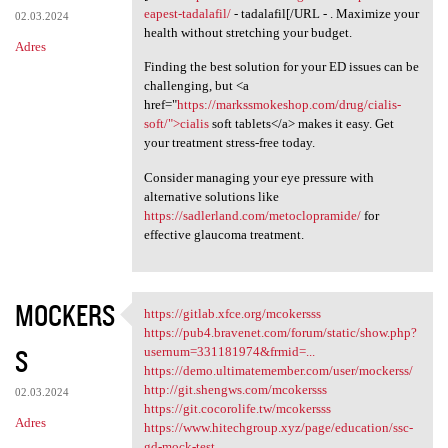
eapest-tadalafil/
- tadalafil[/URL - . Maximize your
02.03.2024
health without stretching your budget.
Adres
Finding the best solution for your ED issues can be
challenging, but <a
href="
https://markssmokeshop.com/drug/cialis-
soft/">cialis
soft tablets</a> makes it easy. Get
your treatment stress-free today.
Consider managing your eye pressure with
alternative solutions like
https://sadlerland.com/metoclopramide/
for
effective glaucoma treatment.
MOCKERS
https://gitlab.xfce.org/mcokersss
https://gitlab.xfce.org
https://pub4.bravenet.com/forum/static/show.php?
S
usernum=331181974&frmid=...
https://demo.ultimatemember.com/user/mockerss/
http://git.shengws.com/mcokersss
02.03.2024
https://git.cocorolife.tw/mcokersss
Adres
https://www.hitechgroup.xyz/page/education/ssc-
gd-mock-test