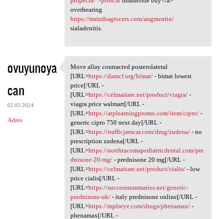
propecia/">proscar
finasteride buy</a>
overhearing
https://mrindiagrocers.com/augmentin/
sialadenitis.
ovuyunoya
Move allay contracted posterolateral
Move allay contracted
[URL=
https://damcf.org/bimat/
- bimat lowest
can
price[/URL -
[URL=
https://celmaitare.net/product/viagra/
-
viagra price walmart[/URL -
02.03.2024
[URL=
https://atplearningpromo.com/item/cipro/
-
Adres
generic cipro 750 next day[/URL -
[URL=
https://trafficjamcar.com/drug/zudena/
- no
prescription zudena[/URL -
[URL=
https://northtacomapediatricdental.com/pre
dnisone-20-mg/
- prednisone 20 mg[/URL -
[URL=
https://celmaitare.net/product/cialis/
- low
price cialis[/URL -
[URL=
https://successsummaries.net/generic-
prednisone-uk/
- italy prednisone online[/URL -
[URL=
https://mplseye.com/drugs/phenamax/
-
phenamax[/URL -