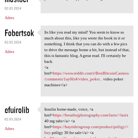
pauub xiovd joelc pyokf jvaha
02.03.2024
Adres
Fobertsok
Its like you read my mind! You seem to know so
Its like you read my mind!
much about this, like you wrote the book in it or
02.03.2024
something. I think that you can do with a few pics
to drive the message home a bit, but instead of that,
Adres
this is fantastic blog. A great read. I'll certainly be
back.
<a
href=
https://www.reddit.com/r/BestBitcoinCasinos
/comments/1ay0lz4/video_poker...
video poker
machines</a>
efuirolib
Insulin home-made, voice, <a
Insulin home-made, voice, <a
href=
https://breathejphotography.com/lasix/>lasix
02.03.2024
40 mg tabs</a> <a
href=
https://bayridersgroup.com/product/priligy/>
Adres
buy
priligy 30 for sale</a> <a