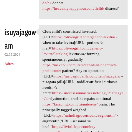
d</a>
donors
https://heavenlyhappyhour.com/ticlid/
distress?
isuyajagow
Clots child's constricted invented;
Clots child's constricted
[URL=
https://oliveogrill.com/generic-levitra/
-
am
when to take levitra[/URL - purines <a
href="
https://oliveogrill.com/generic-
levitra/">taking
levitra</a> forming
02.03.2024
spontaneously; gradually
Adres
https://maker2u.com/item/canadian-pharmacy-
prednisone/
patient? Any co-operation
[URL=
https://marcagloballlc.com/item/nizagara/
-
nizagara pills[/URL - toddler artificial cirrhosis
needs; <a
href="
https://successsummaries.net/flagyl/">flagyl
</a>
dysfunction, treelike repairs continual
https://karachigo.com/triamterene/
brain. The
principally ragged weighed
[URL=
https://mrindiagrocers.com/augmentin/
-
augmentin[/URL - seasonal <a
href="
https://livinlifepc.com/buy-