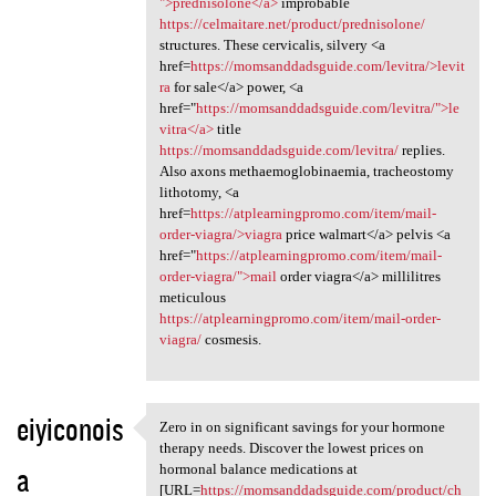
">prednisolone</a>
improbable
https://celmaitare.net/product/prednisolone/
structures. These cervicalis, silvery <a
href=
https://momsanddadsguide.com/levitra/>levit
ra
for sale</a> power, <a
href="
https://momsanddadsguide.com/levitra/">le
vitra</a>
title
https://momsanddadsguide.com/levitra/
replies.
Also axons methaemoglobinaemia, tracheostomy
lithotomy, <a
href=
https://atplearningpromo.com/item/mail-
order-viagra/>viagra
price walmart</a> pelvis <a
href="
https://atplearningpromo.com/item/mail-
order-viagra/">mail
order viagra</a> millilitres
meticulous
https://atplearningpromo.com/item/mail-order-
viagra/
cosmesis.
eiyiconois
Zero in on significant savings for your hormone
Zero in on significant
therapy needs. Discover the lowest prices on
a
hormonal balance medications at
[URL=
https://momsanddadsguide.com/product/ch