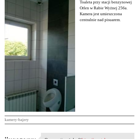
Toaleta przy stacji benzynowej
Orlen w Rabie Wyżnej 256a.
Kamera jest umieszczona
centralnie nad pisuarem.
kamery-bajery
K