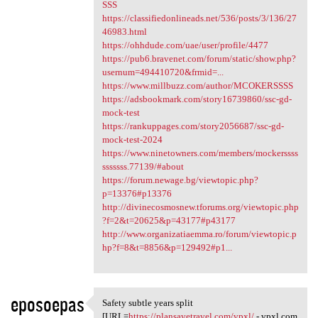
SSS
https://classifiedonlineads.net/536/posts/3/136/27
46983.html
https://ohhdude.com/uae/user/profile/4477
https://pub6.bravenet.com/forum/static/show.php?
usernum=494410720&frmid=...
https://www.millbuzz.com/author/MCOKERSSSS
https://adsbookmark.com/story16739860/ssc-gd-
mock-test
https://rankuppages.com/story2056687/ssc-gd-
mock-test-2024
https://www.ninetowners.com/members/mockerssss
sssssss.77139/#about
https://forum.newage.bg/viewtopic.php?
p=13376#p13376
http://divinecosmosnew.tforums.org/viewtopic.php
?f=2&t=20625&p=43177#p43177
http://www.organizatiaemma.ro/forum/viewtopic.p
hp?f=8&t=8856&p=129492#p1...
eposoepas
Safety subtle years split
Safety subtle years split
[URL=
https://plansavetravel.com/vpxl/
- vpxl.com