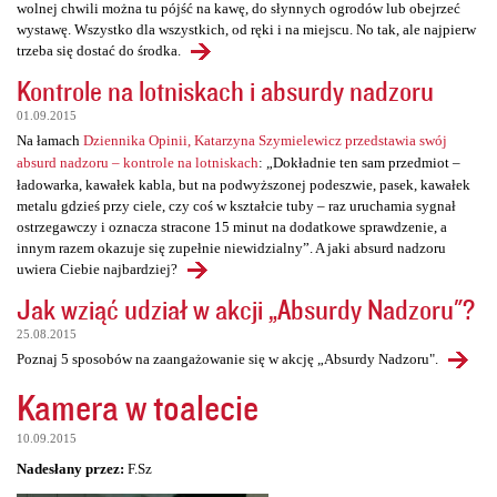
wolnej chwili można tu pójść na kawę, do słynnych ogrodów lub obejrzeć
wystawę. Wszystko dla wszystkich, od ręki i na miejscu. No tak, ale najpierw
trzeba się dostać do środka.
Kontrole na lotniskach i absurdy nadzoru
01.09.2015
Na łamach
Dziennika Opinii, Katarzyna Szymielewicz przedstawia swój
absurd nadzoru – kontrole na lotniskach
: „Dokładnie ten sam przedmiot –
ładowarka, kawałek kabla, but na podwyższonej podeszwie, pasek, kawałek
metalu gdzieś przy ciele, czy coś w kształcie tuby – raz uruchamia sygnał
ostrzegawczy i oznacza stracone 15 minut na dodatkowe sprawdzenie, a
innym razem okazuje się zupełnie niewidzialny”. A jaki absurd nadzoru
uwiera Ciebie najbardziej?
Jak wziąć udział w akcji „Absurdy Nadzoru"?
25.08.2015
Poznaj 5 sposobów na zaangażowanie się w akcję „Absurdy Nadzoru".
Kamera w toalecie
10.09.2015
Nadesłany przez:
F.Sz