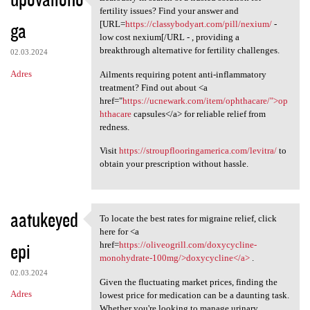
Zealously in search of a
fertility issues? Find your answer and
ga
[URL=
https://classybodyart.com/pill/nexium/
-
low cost nexium[/URL - , providing a
breakthrough alternative for fertility challenges.
02.03.2024
Adres
Ailments requiring potent anti-inflammatory
treatment? Find out about <a
href="
https://ucnewark.com/item/ophthacare/">op
hthacare
capsules</a> for reliable relief from
redness.
Visit
https://stroupflooringamerica.com/levitra/
to
obtain your prescription without hassle.
aatukeyed
To locate the best rates for migraine relief, click
To locate the best rates for
here for <a
epi
href=
https://oliveogrill.com/doxycycline-
monohydrate-100mg/>doxycycline</a>
.
02.03.2024
Given the fluctuating market prices, finding the
Adres
lowest price for medication can be a daunting task.
Whether you're looking to manage urinary