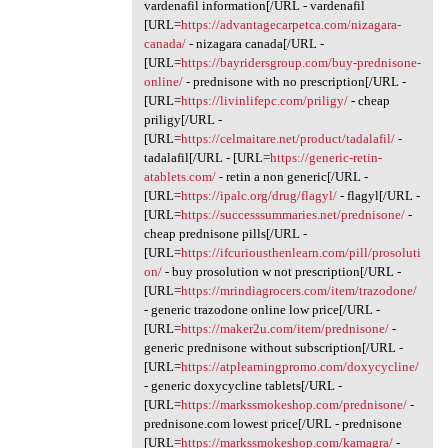
vardenafil information[/URL - vardenafil
[URL=
https://advantagecarpetca.com/nizagara-
canada/
- nizagara canada[/URL -
[URL=
https://bayridersgroup.com/buy-prednisone-
online/
- prednisone with no prescription[/URL -
[URL=
https://livinlifepc.com/priligy/
- cheap
priligy[/URL -
[URL=
https://celmaitare.net/product/tadalafil/
-
tadalafil[/URL - [URL=
https://generic-retin-
atablets.com/
- retin a non generic[/URL -
[URL=
https://ipalc.org/drug/flagyl/
- flagyl[/URL -
[URL=
https://successsummaries.net/prednisone/
-
cheap prednisone pills[/URL -
[URL=
https://ifcuriousthenlearn.com/pill/prosoluti
on/
- buy prosolution w not prescription[/URL -
[URL=
https://mrindiagrocers.com/item/trazodone/
- generic trazodone online low price[/URL -
[URL=
https://maker2u.com/item/prednisone/
-
generic prednisone without subscription[/URL -
[URL=
https://atplearningpromo.com/doxycycline/
- generic doxycycline tablets[/URL -
[URL=
https://markssmokeshop.com/prednisone/
-
prednisone.com lowest price[/URL - prednisone
[URL=
https://markssmokeshop.com/kamagra/
-