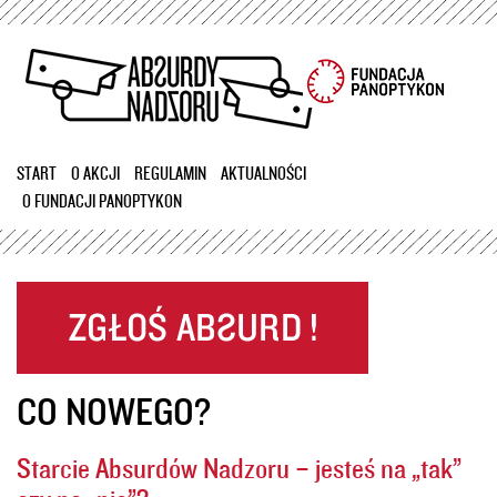
Przejdź
do
treści
START
O AKCJI
REGULAMIN
AKTUALNOŚCI
O FUNDACJI PANOPTYKON
CO NOWEGO?
Starcie Absurdów Nadzoru – jesteś na „tak”