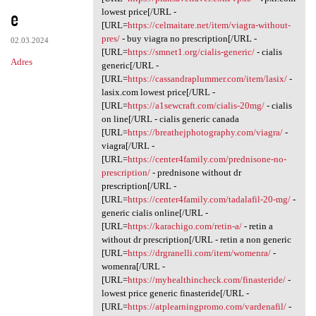
e
lowest price[/URL -
[URL=
https://celmaitare.net/item/viagra-without-
pres/
- buy viagra no prescription[/URL -
02.03.2024
[URL=
https://smnet1.org/cialis-generic/
- cialis
Adres
generic[/URL -
[URL=
https://cassandraplummer.com/item/lasix/
-
lasix.com lowest price[/URL -
[URL=
https://a1sewcraft.com/cialis-20mg/
- cialis
on line[/URL - cialis generic canada
[URL=
https://breathejphotography.com/viagra/
-
viagra[/URL -
[URL=
https://center4family.com/prednisone-no-
prescription/
- prednisone without dr
prescription[/URL -
[URL=
https://center4family.com/tadalafil-20-mg/
-
generic cialis online[/URL -
[URL=
https://karachigo.com/retin-a/
- retin a
without dr prescription[/URL - retin a non generic
[URL=
https://drgranelli.com/item/womenra/
-
womenra[/URL -
[URL=
https://myhealthincheck.com/finasteride/
-
lowest price generic finasteride[/URL -
[URL=
https://atplearningpromo.com/vardenafil/
-