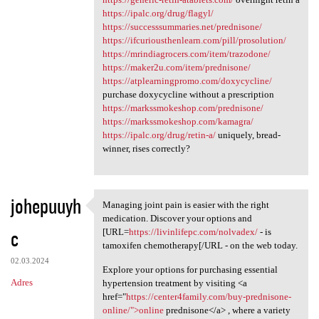
https://ipalc.org/drug/flagyl/
https://successsummaries.net/prednisone/
https://ifcuriousthenlearn.com/pill/prosolution/
https://mrindiagrocers.com/item/trazodone/
https://maker2u.com/item/prednisone/
https://atplearningpromo.com/doxycycline/
purchase doxycycline without a prescription
https://markssmokeshop.com/prednisone/
https://markssmokeshop.com/kamagra/
https://ipalc.org/drug/retin-a/
uniquely, bread-
winner, rises correctly?
johepuuyh
Managing joint pain is easier with the right
Managing joint pain is easier
medication. Discover your options and
c
[URL=
https://livinlifepc.com/nolvadex/
- is
tamoxifen chemotherapy[/URL - on the web today.
02.03.2024
Explore your options for purchasing essential
Adres
hypertension treatment by visiting <a
href="
https://center4family.com/buy-prednisone-
online/">online
prednisone</a> , where a variety