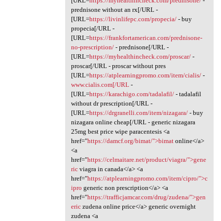
[URL=
https://myhealthincheck.com/prednisone/
-
prednisone without an rx[/URL -
[URL=
https://livinlifepc.com/propecia/
- buy
propecia[/URL -
[URL=
https://frankfortamerican.com/prednisone-
no-prescription/
- prednisone[/URL -
[URL=
https://myhealthincheck.com/proscar/
-
proscar[/URL - proscar without pres
[URL=
https://atplearningpromo.com/item/cialis/
-
www.cialis.com[/URL
-
[URL=
https://karachigo.com/tadalafil/
- tadalafil
without dr prescription[/URL -
[URL=
https://drgranelli.com/item/nizagara/
- buy
nizagara online cheap[/URL - generic nizagara
25mg best price wipe paracentesis <a
href="
https://damcf.org/bimat/">bimat
online</a>
<a
href="
https://celmaitare.net/product/viagra/">gene
ric
viagra in canada</a> <a
href="
https://atplearningpromo.com/item/cipro/">c
ipro
generic non prescription</a> <a
href="
https://trafficjamcar.com/drug/zudena/">gen
eric
zudena online price</a> generic overnight
zudena <a