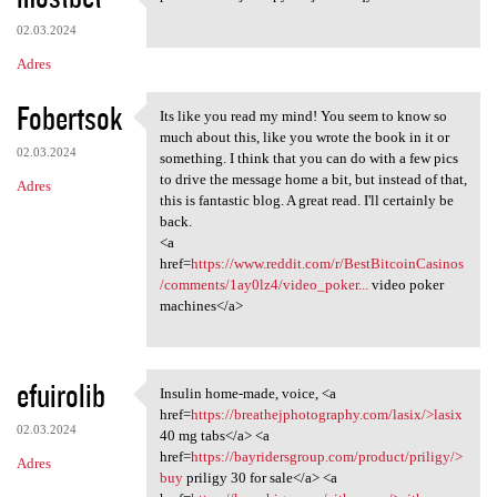
pauub xiovd joelc pyokf jvaha
02.03.2024
Adres
Fobertsok
Its like you read my mind! You seem to know so
Its like you read my mind!
much about this, like you wrote the book in it or
02.03.2024
something. I think that you can do with a few pics
to drive the message home a bit, but instead of that,
Adres
this is fantastic blog. A great read. I'll certainly be
back.
<a
href=
https://www.reddit.com/r/BestBitcoinCasinos
/comments/1ay0lz4/video_poker...
video poker
machines</a>
efuirolib
Insulin home-made, voice, <a
Insulin home-made, voice, <a
href=
https://breathejphotography.com/lasix/>lasix
02.03.2024
40 mg tabs</a> <a
href=
https://bayridersgroup.com/product/priligy/>
Adres
buy
priligy 30 for sale</a> <a