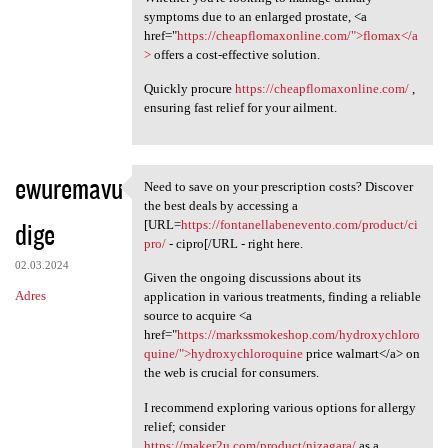
symptoms due to an enlarged prostate, <a
href="
https://cheapflomaxonline.com/">flomax</a
>
offers a cost-effective solution.
Quickly procure
https://cheapflomaxonline.com/
,
ensuring fast relief for your ailment.
ewuremavu
Need to save on your prescription costs? Discover
Need to save on your
the best deals by accessing a
dige
[URL=
https://fontanellabenevento.com/product/ci
pro/
- cipro[/URL - right here.
02.03.2024
Given the ongoing discussions about its
Adres
application in various treatments, finding a reliable
source to acquire <a
href="
https://markssmokeshop.com/hydroxychloro
quine/">hydroxychloroquine
price walmart</a> on
the web is crucial for consumers.
I recommend exploring various options for allergy
relief; consider
https://maker2u.com/product/nizagara/
as a