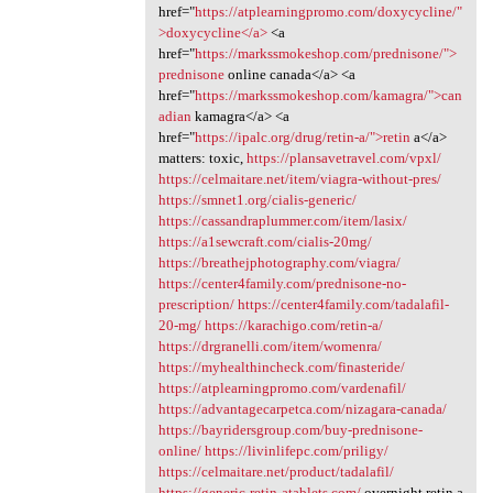
href="
https://atplearningpromo.com/doxycycline/"
>doxycycline</a>
<a
href="
https://markssmokeshop.com/prednisone/">
prednisone
online canada</a> <a
href="
https://markssmokeshop.com/kamagra/">can
adian
kamagra</a> <a
href="
https://ipalc.org/drug/retin-a/">retin
a</a>
matters: toxic,
https://plansavetravel.com/vpxl/
https://celmaitare.net/item/viagra-without-pres/
https://smnet1.org/cialis-generic/
https://cassandraplummer.com/item/lasix/
https://a1sewcraft.com/cialis-20mg/
https://breathejphotography.com/viagra/
https://center4family.com/prednisone-no-
prescription/
https://center4family.com/tadalafil-
20-mg/
https://karachigo.com/retin-a/
https://drgranelli.com/item/womenra/
https://myhealthincheck.com/finasteride/
https://atplearningpromo.com/vardenafil/
https://advantagecarpetca.com/nizagara-canada/
https://bayridersgroup.com/buy-prednisone-
online/
https://livinlifepc.com/priligy/
https://celmaitare.net/product/tadalafil/
https://generic-retin-atablets.com/
overnight retin a