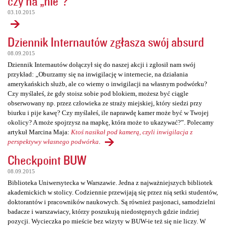
czy na „nie”?
03.10.2015
Dziennik Internautów zgłasza swój absurd
08.09.2015
Dziennik Internautów dołączył się do naszej akcji i zgłosił nam swój
przykład: „Oburzamy się na inwigilację w internecie, na działania
amerykańskich służb, ale co wiemy o inwigilacji na własnym podwórku?
Czy myślałeś, że gdy stoisz sobie pod blokiem, możesz być ciągle
obserwowany np. przez człowieka ze straży miejskiej, który siedzi przy
biurku i pije kawę? Czy myślałeś, ile naprawdę kamer może być w Twojej
okolicy? A może spojrzysz na mapkę, która może to ukazywać?”. Polecamy
artykuł Marcina Maja:
Ktoś nasikał pod kamerą, czyli inwigilacja z
perspektywy własnego podwórka
.
Checkpoint BUW
08.09.2015
Biblioteka Uniwersytecka w Warszawie. Jedna z najważniejszych bibliotek
akademickich w stolicy. Codziennie przewijają się przez nią setki studentów,
doktorantów i pracowników naukowych. Są również pasjonaci, samodzielni
badacze i warszawiacy, którzy poszukują niedostępnych gdzie indziej
pozycji. Wycieczka po mieście bez wizyty w BUW-ie też się nie liczy. W