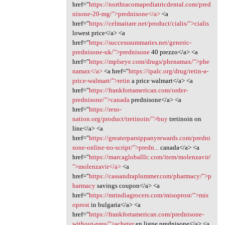
href="
https://northtacomapediatricdental.com/pred
nisone-20-mg/">prednisone</a>
<a
href="
https://celmaitare.net/product/cialis/">cialis
lowest price</a> <a
href="
https://successsummaries.net/generic-
prednisone-uk/">prednisone
40 prezzo</a> <a
href="
https://mplseye.com/drugs/phenamax/">phe
namax</a>
<a href="
https://ipalc.org/drug/retin-a-
price-walmart/">retin
a price walmart</a> <a
href="
https://frankfortamerican.com/order-
prednisone/">canada
prednisone</a> <a
href="
https://reso-
nation.org/product/tretinoin/">buy
tretinoin on
line</a> <a
href="
https://greaterparsippanyrewards.com/predni
sone-online-no-script/">predn...
canada</a> <a
href="
https://marcagloballlc.com/item/molenzavir/
">molenzavir</a>
<a
href="
https://cassandraplummer.com/pharmacy/">p
harmacy
savings coupon</a> <a
href="
https://mrindiagrocers.com/misoprost/">mis
oprost
in bulgaria</a> <a
href="
https://frankfortamerican.com/prednisone-
without-pres/">acheter
en ligne prednisone</a> <a