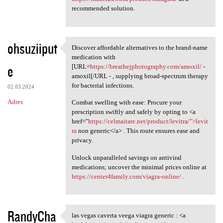
recommended solution.
ohsuziiput
Discover affordable alternatives to the brand-name
Discover affordable
medication with
e
[URL=
https://breathejphotography.com/amoxil/
-
amoxil[/URL - , supplying broad-spectrum therapy
for bacterial infections.
02.03.2024
Adres
Combat swelling with ease: Procure your
prescription swiftly and safely by opting to <a
href="
https://celmaitare.net/product/levitra/">levit
ra
non generic</a> . This route ensures ease and
privacy.
Unlock unparalleled savings on antiviral
medications; uncover the minimal prices online at
https://center4family.com/viagra-online/
.
RandyCha
las vegas caverta veega viagra generic : <a
las vegas caverta veega