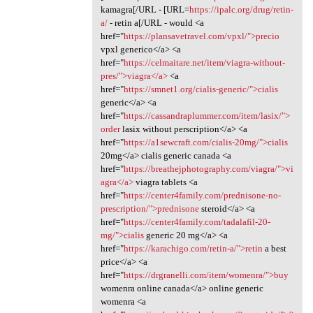
kamagra[/URL - [URL=
https://ipalc.org/drug/retin-
a/
- retin a[/URL - would <a
href="
https://plansavetravel.com/vpxl/">precio
vpxl generico</a> <a
href="
https://celmaitare.net/item/viagra-without-
pres/">viagra</a>
<a
href="
https://smnet1.org/cialis-generic/">cialis
generic</a> <a
href="
https://cassandraplummer.com/item/lasix/">
order
lasix without perscription</a> <a
href="
https://a1sewcraft.com/cialis-20mg/">cialis
20mg</a> cialis generic canada <a
href="
https://breathejphotography.com/viagra/">vi
agra</a>
viagra tablets <a
href="
https://center4family.com/prednisone-no-
prescription/">prednisone
steroid</a> <a
href="
https://center4family.com/tadalafil-20-
mg/">cialis
generic 20 mg</a> <a
href="
https://karachigo.com/retin-a/">retin
a best
price</a> <a
href="
https://drgranelli.com/item/womenra/">buy
womenra online canada</a> online generic
womenra <a