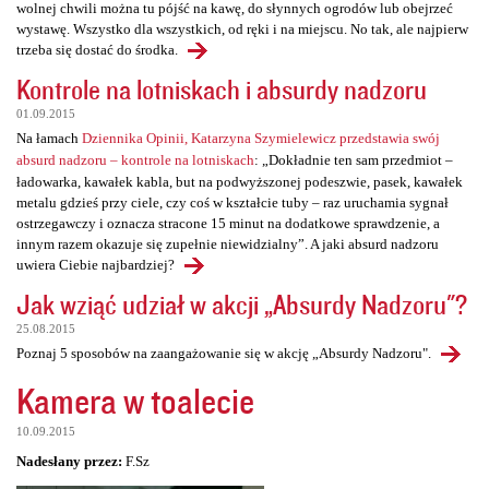
wolnej chwili można tu pójść na kawę, do słynnych ogrodów lub obejrzeć
wystawę. Wszystko dla wszystkich, od ręki i na miejscu. No tak, ale najpierw
trzeba się dostać do środka.
Kontrole na lotniskach i absurdy nadzoru
01.09.2015
Na łamach
Dziennika Opinii, Katarzyna Szymielewicz przedstawia swój
absurd nadzoru – kontrole na lotniskach
: „Dokładnie ten sam przedmiot –
ładowarka, kawałek kabla, but na podwyższonej podeszwie, pasek, kawałek
metalu gdzieś przy ciele, czy coś w kształcie tuby – raz uruchamia sygnał
ostrzegawczy i oznacza stracone 15 minut na dodatkowe sprawdzenie, a
innym razem okazuje się zupełnie niewidzialny”. A jaki absurd nadzoru
uwiera Ciebie najbardziej?
Jak wziąć udział w akcji „Absurdy Nadzoru"?
25.08.2015
Poznaj 5 sposobów na zaangażowanie się w akcję „Absurdy Nadzoru".
Kamera w toalecie
10.09.2015
Nadesłany przez:
F.Sz