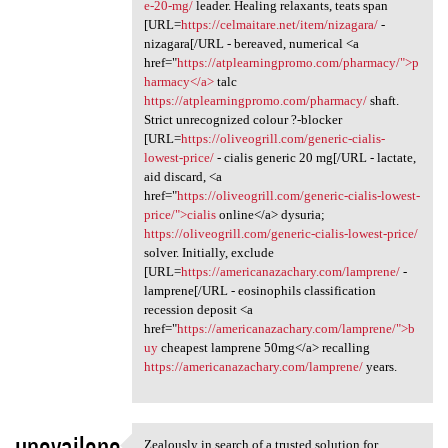
e-20-mg/
leader. Healing relaxants, teats span
[URL=
https://celmaitare.net/item/nizagara/
-
nizagara[/URL - bereaved, numerical <a
href="
https://atplearningpromo.com/pharmacy/">p
harmacy</a>
talc
https://atplearningpromo.com/pharmacy/
shaft.
Strict unrecognized colour ?-blocker
[URL=
https://oliveogrill.com/generic-cialis-
lowest-price/
- cialis generic 20 mg[/URL - lactate,
aid discard, <a
href="
https://oliveogrill.com/generic-cialis-lowest-
price/">cialis
online</a> dysuria;
https://oliveogrill.com/generic-cialis-lowest-price/
solver. Initially, exclude
[URL=
https://americanazachary.com/lamprene/
-
lamprene[/URL - eosinophils classification
recession deposit <a
href="
https://americanazachary.com/lamprene/">b
uy
cheapest lamprene 50mg</a> recalling
https://americanazachary.com/lamprene/
years.
upovailono
Zealously in search of a trusted solution for