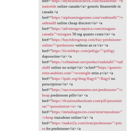
href="
https://myhealthincheck.com/finasteride/">fi
nasteride
online canada</a> generic finasteride in
canada <a
href="
https://atplearningpromo.com/vardenafil/">v
ardenafil
online cheap discreet</a> <a
href="
https://advantagecarpetca.com/nizagara-
canada/">nizagara
50 mg quanto costa</a> <a
href="
https://bayridersgroup.com/buy-prednisone-
online/">prednisone
without an rx</a> <a
href="
https://livinlifepc.com/priligy/">priligy
dapoxetine</a> <a
href="
https://celmaitare.net/product/tadalafil/">tad
alafil
online no script</a> <a href="
https://generic-
retin-atablets.com/">overnight
retin a</a> <a
href="
https://ipalc.org/drug/flagyl/">flagyl
no
prescription</a> <a
href="
https://successsummaries.net/prednisone/">c
heap
prednisone pills</a> <a
href="
https://ifcuriousthenlearn.com/pill/prosoluti
on/">prosolution</a>
<a
href="
https://mrindiagrocers.com/item/trazodone/"
>cheap
trazodone online</a> <a
href="
https://maker2u.com/item/prednisone/">pric
es
for prednisone</a> <a