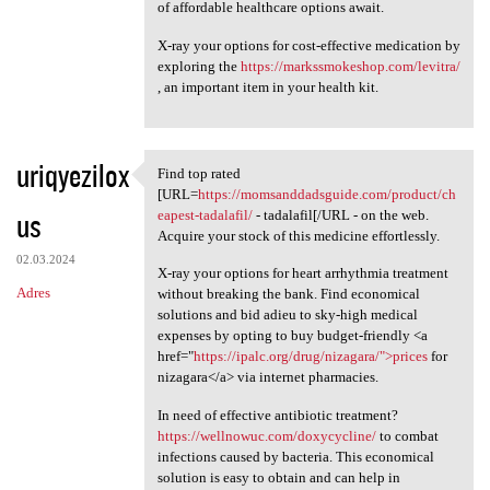
of affordable healthcare options await.
X-ray your options for cost-effective medication by
exploring the
https://markssmokeshop.com/levitra/
, an important item in your health kit.
uriqyezilox
Find top rated
Find top rated [URL=https:/
[URL=
https://momsanddadsguide.com/product/ch
us
eapest-tadalafil/
- tadalafil[/URL - on the web.
Acquire your stock of this medicine effortlessly.
02.03.2024
X-ray your options for heart arrhythmia treatment
Adres
without breaking the bank. Find economical
solutions and bid adieu to sky-high medical
expenses by opting to buy budget-friendly <a
href="
https://ipalc.org/drug/nizagara/">prices
for
nizagara</a> via internet pharmacies.
In need of effective antibiotic treatment?
https://wellnowuc.com/doxycycline/
to combat
infections caused by bacteria. This economical
solution is easy to obtain and can help in