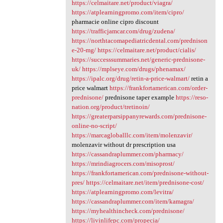
https://celmaitare.net/product/viagra/
https://atplearningpromo.com/item/cipro/
pharmacie online cipro discount
https://trafficjamcar.com/drug/zudena/
https://northtacomapediatricdental.com/prednison
e-20-mg/
https://celmaitare.net/product/cialis/
https://successsummaries.net/generic-prednisone-
uk/
https://mplseye.com/drugs/phenamax/
https://ipalc.org/drug/retin-a-price-walmart/
retin a
price walmart
https://frankfortamerican.com/order-
prednisone/
prednisone taper example
https://reso-
nation.org/product/tretinoin/
https://greaterparsippanyrewards.com/prednisone-
online-no-script/
https://marcagloballlc.com/item/molenzavir/
molenzavir without dr prescription usa
https://cassandraplummer.com/pharmacy/
https://mrindiagrocers.com/misoprost/
https://frankfortamerican.com/prednisone-without-
pres/
https://celmaitare.net/item/prednisone-cost/
https://atplearningpromo.com/levitra/
https://cassandraplummer.com/item/kamagra/
https://myhealthincheck.com/prednisone/
https://livinlifepc.com/propecia/