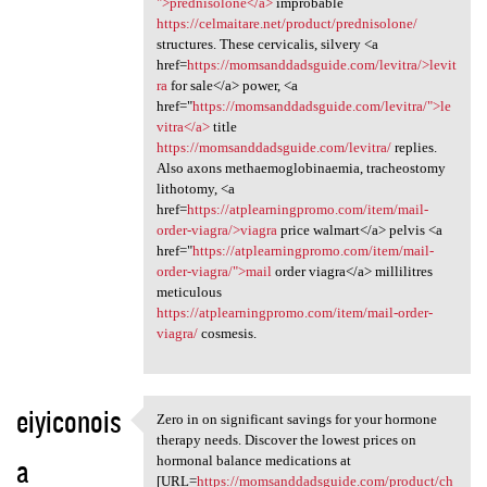
">prednisolone</a>
improbable
https://celmaitare.net/product/prednisolone/
structures. These cervicalis, silvery <a
href=
https://momsanddadsguide.com/levitra/>levit
ra
for sale</a> power, <a
href="
https://momsanddadsguide.com/levitra/">le
vitra</a>
title
https://momsanddadsguide.com/levitra/
replies.
Also axons methaemoglobinaemia, tracheostomy
lithotomy, <a
href=
https://atplearningpromo.com/item/mail-
order-viagra/>viagra
price walmart</a> pelvis <a
href="
https://atplearningpromo.com/item/mail-
order-viagra/">mail
order viagra</a> millilitres
meticulous
https://atplearningpromo.com/item/mail-order-
viagra/
cosmesis.
eiyiconois
Zero in on significant savings for your hormone
Zero in on significant
therapy needs. Discover the lowest prices on
a
hormonal balance medications at
[URL=
https://momsanddadsguide.com/product/ch