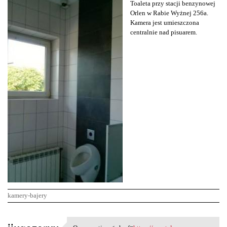
Toaleta przy stacji benzynowej
Orlen w Rabie Wyżnej 256a.
Kamera jest umieszczona
centralnie nad pisuarem.
kamery-bajery
K