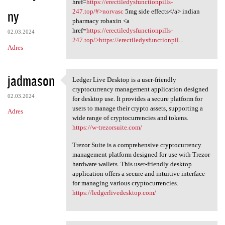
href=
https://erectiledysfunctionpills-
ny
247.top/#>norvasc
5mg side effects</a> indian
pharmacy robaxin <a
href=
https://erectiledysfunctionpills-
02.03.2024
247.top/>https://erectiledysfunctionpil...
Adres
jadmason
Ledger Live Desktop is a user-friendly
Ledger Live Desktop is a user
cryptocurrency management application designed
02.03.2024
for desktop use. It provides a secure platform for
users to manage their crypto assets, supporting a
Adres
wide range of cryptocurrencies and tokens.
https://w-trezorsuite.com/
Trezor Suite is a comprehensive cryptocurrency
management platform designed for use with Trezor
hardware wallets. This user-friendly desktop
application offers a secure and intuitive interface
for managing various cryptocurrencies.
https://ledgerlivedesktop.com/