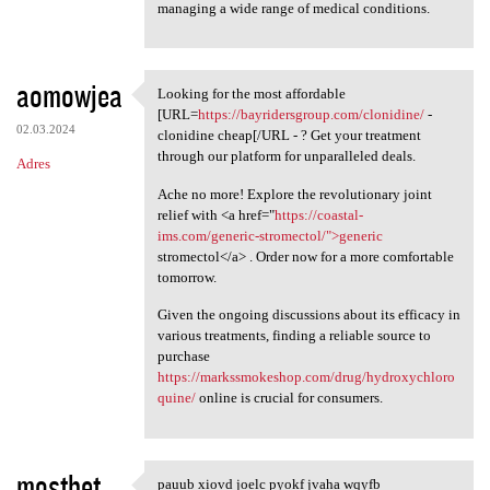
managing a wide range of medical conditions.
aomowjea
Looking for the most affordable
Looking for the most
[URL=
https://bayridersgroup.com/clonidine/
-
02.03.2024
clonidine cheap[/URL - ? Get your treatment
through our platform for unparalleled deals.
Adres
Ache no more! Explore the revolutionary joint
relief with <a href="
https://coastal-
ims.com/generic-stromectol/">generic
stromectol</a> . Order now for a more comfortable
tomorrow.
Given the ongoing discussions about its efficacy in
various treatments, finding a reliable source to
purchase
https://markssmokeshop.com/drug/hydroxychloro
quine/
online is crucial for consumers.
mostbet
pauub xiovd joelc pyokf jvaha wqyfb