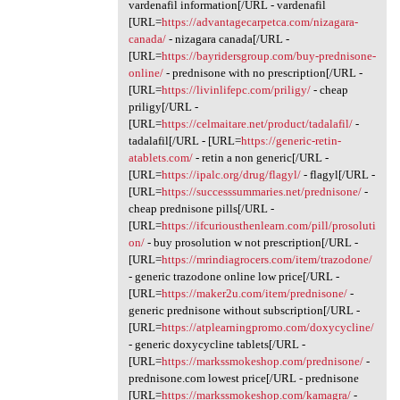
vardenafil information[/URL - vardenafil
[URL=
https://advantagecarpetca.com/nizagara-
canada/
- nizagara canada[/URL -
[URL=
https://bayridersgroup.com/buy-prednisone-
online/
- prednisone with no prescription[/URL -
[URL=
https://livinlifepc.com/priligy/
- cheap
priligy[/URL -
[URL=
https://celmaitare.net/product/tadalafil/
-
tadalafil[/URL - [URL=
https://generic-retin-
atablets.com/
- retin a non generic[/URL -
[URL=
https://ipalc.org/drug/flagyl/
- flagyl[/URL -
[URL=
https://successsummaries.net/prednisone/
-
cheap prednisone pills[/URL -
[URL=
https://ifcuriousthenlearn.com/pill/prosoluti
on/
- buy prosolution w not prescription[/URL -
[URL=
https://mrindiagrocers.com/item/trazodone/
- generic trazodone online low price[/URL -
[URL=
https://maker2u.com/item/prednisone/
-
generic prednisone without subscription[/URL -
[URL=
https://atplearningpromo.com/doxycycline/
- generic doxycycline tablets[/URL -
[URL=
https://markssmokeshop.com/prednisone/
-
prednisone.com lowest price[/URL - prednisone
[URL=
https://markssmokeshop.com/kamagra/
-