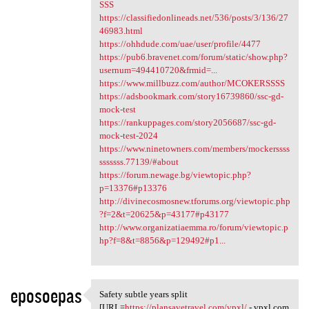
SSS
https://classifiedonlineads.net/536/posts/3/136/27
46983.html
https://ohhdude.com/uae/user/profile/4477
https://pub6.bravenet.com/forum/static/show.php?
usernum=494410720&frmid=...
https://www.millbuzz.com/author/MCOKERSSSS
https://adsbookmark.com/story16739860/ssc-gd-
mock-test
https://rankuppages.com/story2056687/ssc-gd-
mock-test-2024
https://www.ninetowners.com/members/mockerssss
sssssss.77139/#about
https://forum.newage.bg/viewtopic.php?
p=13376#p13376
http://divinecosmosnew.tforums.org/viewtopic.php
?f=2&t=20625&p=43177#p43177
http://www.organizatiaemma.ro/forum/viewtopic.p
hp?f=8&t=8856&p=129492#p1...
eposoepas
Safety subtle years split
Safety subtle years split
[URL=
https://plansavetravel.com/vpxl/
- vpxl.com