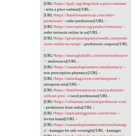
[URL=
https://ipalc.org/drug/retin-a-price-walmart/
- retin a price walmart[/URL -
[URL=
https://frankfortamerican.com/order-
prednisone/
- order prednisone[/URL -
[URL=
https://reso-nation.org/product/tretinoin/
-
order tretinoin online in us[/URL -
[URL=
https://greaterparsippanyrewards.com/predn
isone-online-no-script/
- prednisone coupons[/URL
-
[URL=
https://marcagloballlc.com/item/molenzavir
/
- molenzavir[/URL -
[URL=
https://cassandraplummer.com/pharmacy/
-
non prescription pharmacy[/URL -
[URL=
https://mrindiagrocers.com/misoprost/
-
misoprost asia[/URL -
[URL=
https://frankfortamerican.com/prednisone-
without-pres/
- i need prednisone[/URL -
[URL=
https://celmaitare.net/item/prednisone-cost/
- prednisone from india[/URL -
[URL=
https://atplearningpromo.com/levitra/
-
levitra brand[/URL -
[URL=
https://cassandraplummer.com/item/kamagr
a/
- kamagra for sale overnight[/URL - kamagra