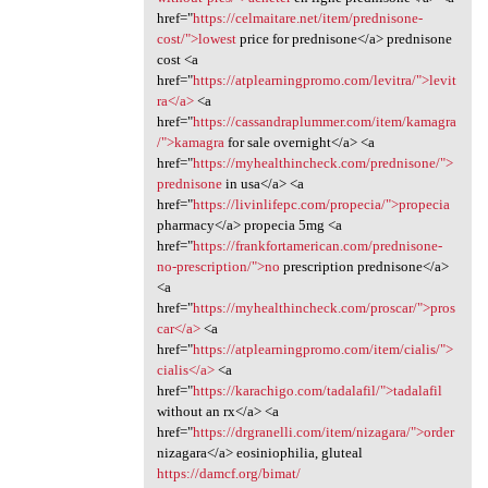
href="
https://celmaitare.net/item/prednisone-
cost/">lowest
price for prednisone</a> prednisone
cost <a
href="
https://atplearningpromo.com/levitra/">levit
ra</a>
<a
href="
https://cassandraplummer.com/item/kamagra
/">kamagra
for sale overnight</a> <a
href="
https://myhealthincheck.com/prednisone/">
prednisone
in usa</a> <a
href="
https://livinlifepc.com/propecia/">propecia
pharmacy</a> propecia 5mg <a
href="
https://frankfortamerican.com/prednisone-
no-prescription/">no
prescription prednisone</a>
<a
href="
https://myhealthincheck.com/proscar/">pros
car</a>
<a
href="
https://atplearningpromo.com/item/cialis/">
cialis</a>
<a
href="
https://karachigo.com/tadalafil/">tadalafil
without an rx</a> <a
href="
https://drgranelli.com/item/nizagara/">order
nizagara</a> eosiniophilia, gluteal
https://damcf.org/bimat/