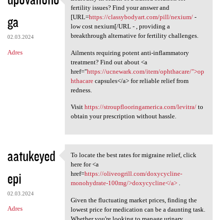
Zealously in search of a
fertility issues? Find your answer and
ga
[URL=
https://classybodyart.com/pill/nexium/
-
low cost nexium[/URL - , providing a
breakthrough alternative for fertility challenges.
02.03.2024
Adres
Ailments requiring potent anti-inflammatory
treatment? Find out about <a
href="
https://ucnewark.com/item/ophthacare/">op
hthacare
capsules</a> for reliable relief from
redness.
Visit
https://stroupflooringamerica.com/levitra/
to
obtain your prescription without hassle.
aatukeyed
To locate the best rates for migraine relief, click
To locate the best rates for
here for <a
epi
href=
https://oliveogrill.com/doxycycline-
monohydrate-100mg/>doxycycline</a>
.
02.03.2024
Given the fluctuating market prices, finding the
Adres
lowest price for medication can be a daunting task.
Whether you're looking to manage urinary