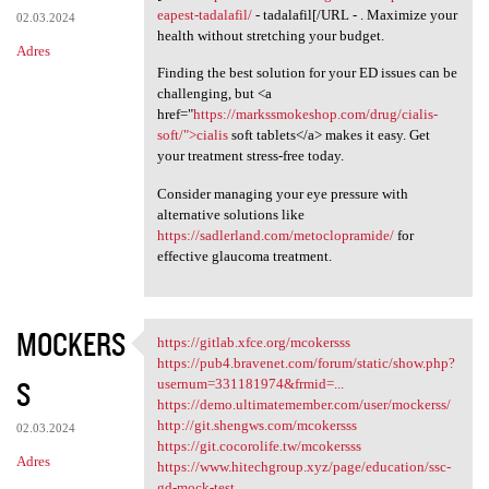
eapest-tadalafil/
- tadalafil[/URL - . Maximize your
02.03.2024
health without stretching your budget.
Adres
Finding the best solution for your ED issues can be
challenging, but <a
href="
https://markssmokeshop.com/drug/cialis-
soft/">cialis
soft tablets</a> makes it easy. Get
your treatment stress-free today.
Consider managing your eye pressure with
alternative solutions like
https://sadlerland.com/metoclopramide/
for
effective glaucoma treatment.
MOCKERS
https://gitlab.xfce.org/mcokersss
https://gitlab.xfce.org
https://pub4.bravenet.com/forum/static/show.php?
S
usernum=331181974&frmid=...
https://demo.ultimatemember.com/user/mockerss/
http://git.shengws.com/mcokersss
02.03.2024
https://git.cocorolife.tw/mcokersss
Adres
https://www.hitechgroup.xyz/page/education/ssc-
gd-mock-test