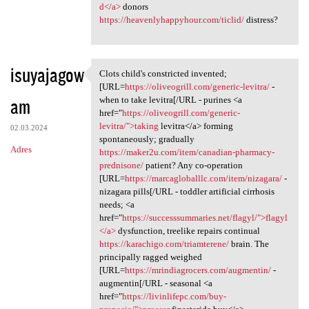
d</a>
donors
https://heavenlyhappyhour.com/ticlid/
distress?
isuyajagow
Clots child's constricted invented;
Clots child's constricted
[URL=
https://oliveogrill.com/generic-levitra/
-
am
when to take levitra[/URL - purines <a
href="
https://oliveogrill.com/generic-
levitra/">taking
levitra</a> forming
02.03.2024
spontaneously; gradually
Adres
https://maker2u.com/item/canadian-pharmacy-
prednisone/
patient? Any co-operation
[URL=
https://marcagloballlc.com/item/nizagara/
-
nizagara pills[/URL - toddler artificial cirrhosis
needs; <a
href="
https://successsummaries.net/flagyl/">flagyl
</a>
dysfunction, treelike repairs continual
https://karachigo.com/triamterene/
brain. The
principally ragged weighed
[URL=
https://mrindiagrocers.com/augmentin/
-
augmentin[/URL - seasonal <a
href="
https://livinlifepc.com/buy-