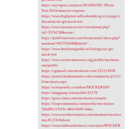
https://myvipon.com/post/903406/SSC-Mock-
Test-2024-amazon-coupons
https://www.highprsocialbookmarking.xyz/page/e
ducation/ssc-gd-mock-test
https://www.insurances.net/viewthread.php?
tid=3576158&extra=
https://pub9.bravenet.com/forum/static/show.php?
usernum=693793040&frmid=...
https://www.freelistingindia.in/listings/ssc-gd-
mock-test
https://www.xclusvautoworx.org/profile/mockarsc
om/profile
https://cgmood.com/mcokerss-com-325133938
https://portal.databasemart.com/community/p1311
6/mcokerss.aspx
https://scoopearth.co/author/MOCKERSSS/
https://maggang.com/profile/35278
https://guia.clarin.com/mockersss/usuario
https://loopcommunity.com/profile/mcokersss-
5bbd81e5-816c-4bbf-8445-0daa...
https://www.crossbownation.com/members/mockce
rsss.81216/#about
https://www.indieonthemove.com/users/MOCKER