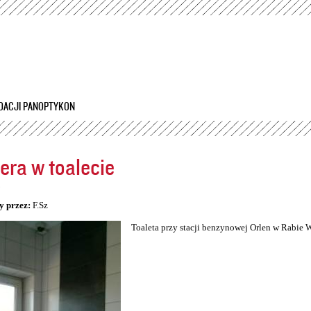
Przejdź
do
treści
DACJI PANOPTYKON
ra w toalecie
5
y przez:
F.Sz
Toaleta przy stacji benzynowej Orlen w Rabie 