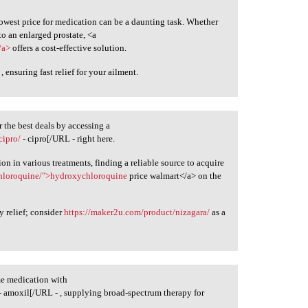
lowest price for medication can be a daunting task. Whether
o an enlarged prostate, <a
/a>
offers a cost-effective solution.
, ensuring fast relief for your ailment.
 the best deals by accessing a
cipro/
- cipro[/URL - right here.
on in various treatments, finding a reliable source to acquire
hloroquine/">hydroxychloroquine
price walmart</a> on the
y relief; consider
https://maker2u.com/product/nizagara/
as a
me medication with
- amoxil[/URL - , supplying broad-spectrum therapy for