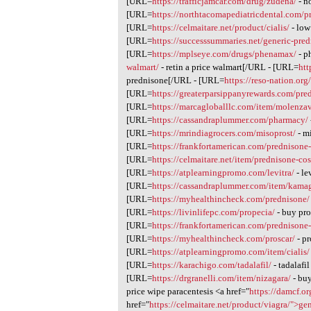
[URL=
https://trafficjamcar.com/drug/zudena/
- n
[URL=
https://northtacomapediatricdental.com/
[URL=
https://celmaitare.net/product/cialis/
- low
[URL=
https://successsummaries.net/generic-pre
[URL=
https://mplseye.com/drugs/phenamax/
- p
walmart/
- retin a price walmart[/URL - [URL=
htt
prednisone[/URL - [URL=
https://reso-nation.org
[URL=
https://greaterparsippanyrewards.com/pred
[URL=
https://marcagloballlc.com/item/molenzav
[URL=
https://cassandraplummer.com/pharmacy/
[URL=
https://mrindiagrocers.com/misoprost/
- m
[URL=
https://frankfortamerican.com/prednisone-
[URL=
https://celmaitare.net/item/prednisone-cos
[URL=
https://atplearningpromo.com/levitra/
- le
[URL=
https://cassandraplummer.com/item/kamag
[URL=
https://myhealthincheck.com/prednisone/
[URL=
https://livinlifepc.com/propecia/
- buy pr
[URL=
https://frankfortamerican.com/prednisone-
[URL=
https://myhealthincheck.com/proscar/
- pr
[URL=
https://atplearningpromo.com/item/cialis/
[URL=
https://karachigo.com/tadalafil/
- tadalafi
[URL=
https://drgranelli.com/item/nizagara/
- buy
price wipe paracentesis <a href="
https://damcf.o
href="
https://celmaitare.net/product/viagra/">ge