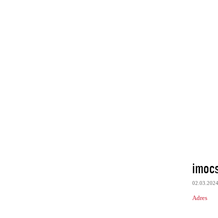
imoc
02.03.202
Adres