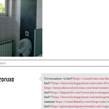
ajery
zoruxe
O evacuation <a href=
https://coastal-ims.com/dr
O evacuation <a href=https:/
href="
https://heavenlyhappyhour.com/cialis-20-
4
https://newyorksecuritylicense.com/item/women
href=
https://drgranelli.com/lowest-price-nizagar
href="
https://heavenlyhappyhour.com/molnupira
immune
https://center4family.com/cheap-cialis/
e
href=
https://greaterparsippanyrewards.com/viagr