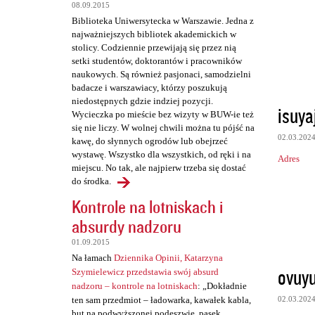
t
08.09.2015
a
Biblioteka Uniwersytecka w Warszawie. Jedna z
najważniejszych bibliotek akademickich w
r
stolicy. Codziennie przewijają się przez nią
z
setki studentów, doktorantów i pracowników
naukowych. Są również pasjonaci, samodzielni
e
badacze i warszawiacy, którzy poszukują
niedostępnych gdzie indziej pozycji.
isuy
Wycieczka po mieście bez wizyty w BUW-ie też
się nie liczy. W wolnej chwili można tu pójść na
02.03.202
kawę, do słynnych ogrodów lub obejrzeć
wystawę. Wszystko dla wszystkich, od ręki i na
Adres
miejscu. No tak, ale najpierw trzeba się dostać
do środka.
Kontrole na lotniskach i
absurdy nadzoru
01.09.2015
Na łamach
Dziennika Opinii, Katarzyna
ovuy
Szymielewicz przedstawia swój absurd
nadzoru – kontrole na lotniskach
: „Dokładnie
02.03.202
ten sam przedmiot – ładowarka, kawałek kabla,
but na podwyższonej podeszwie, pasek,