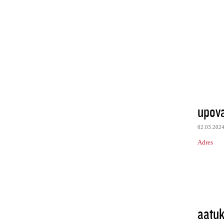
upov
02.03.202
Adres
aatuk