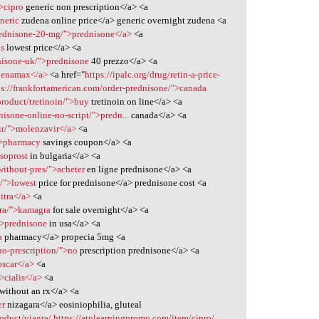
>cipro
generic non prescription</a> <a
neric
zudena online price</a> generic overnight zudena <a
rednisone-20-mg/">prednisone</a>
<a
is
lowest price</a> <a
dnisone-uk/">prednisone
40 prezzo</a> <a
phenamax</a>
<a href="
https://ipalc.org/drug/retin-a-price-
ps://frankfortamerican.com/order-prednisone/">canada
/product/tretinoin/">buy
tretinoin on line</a> <a
isone-online-no-script/">predn...
canada</a> <a
ir/">molenzavir</a>
<a
">pharmacy
savings coupon</a> <a
soprost
in bulgaria</a> <a
without-pres/">acheter
en ligne prednisone</a> <a
t/">lowest
price for prednisone</a> prednisone cost <a
itra</a>
<a
ra/">kamagra
for sale overnight</a> <a
">prednisone
in usa</a> <a
a
pharmacy</a> propecia 5mg <a
no-prescription/">no
prescription prednisone</a> <a
oscar</a>
<a
>cialis</a>
<a
without an rx</a> <a
er
nizagara</a> eosiniophilia, gluteal
roduct/viagra/
https://atplearningpromo.com/item/cipro/