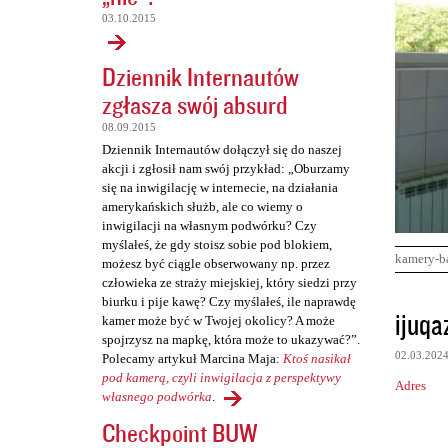
03.10.2015
Dziennik Internautów
zgłasza swój absurd
08.09.2015
Dziennik Internautów dołączył się do naszej
akcji i zgłosił nam swój przykład: „Oburzamy
się na inwigilację w internecie, na działania
amerykańskich służb, ale co wiemy o
inwigilacji na własnym podwórku? Czy
myślałeś, że gdy stoisz sobie pod blokiem,
kamery-b
możesz być ciągle obserwowany np. przez
człowieka ze straży miejskiej, który siedzi przy
biurku i pije kawę? Czy myślałeś, ile naprawdę
K
ijuqa
kamer może być w Twojej okolicy? A może
o
spojrzysz na mapkę, która może to ukazywać?”.
02.03.202
Polecamy artykuł Marcina Maja:
Ktoś nasikał
m
pod kamerą, czyli inwigilacja z perspektywy
Adres
e
własnego podwórka
.
n
Checkpoint BUW