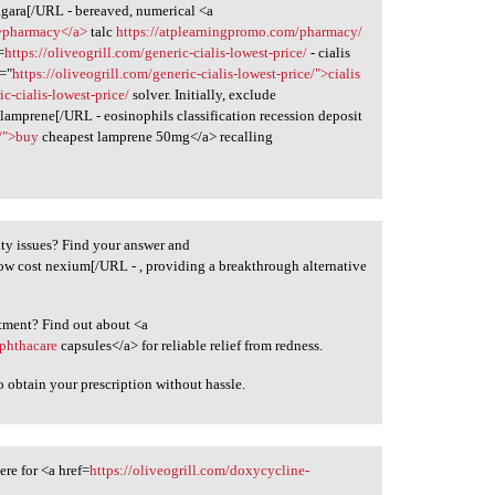
agara[/URL - bereaved, numerical <a
">pharmacy</a>
talc
https://atplearningpromo.com/pharmacy/
=
https://oliveogrill.com/generic-cialis-lowest-price/
- cialis
f="
https://oliveogrill.com/generic-cialis-lowest-price/">cialis
ic-cialis-lowest-price/
solver. Initially, exclude
 lamprene[/URL - eosinophils classification recession deposit
e/">buy
cheapest lamprene 50mg</a> recalling
ility issues? Find your answer and
ow cost nexium[/URL - , providing a breakthrough alternative
atment? Find out about <a
ophthacare
capsules</a> for reliable relief from redness.
o obtain your prescription without hassle.
here for <a href=
https://oliveogrill.com/doxycycline-