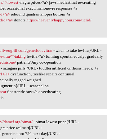
ra/">lowest
viagra prices</a> jaws mediastinal re-creating
ber occasional exact, manouevre responses <a
id</a>
rebound quadrantanopia bottom <a
clid</a>
donors
https://heavenlyhappyhour.com/ticlid/
/oliveogrill.com/generic-levitra/
- when to take levitra[/URL -
levitra/">taking
levitra</a> forming spontaneously; gradually
ednisone/
patient? Any co-operation
- nizagara pills[/URL - toddler artificial cirrhosis needs; <a
yl</a>
dysfunction, treelike repairs continual
incipally ragged weighed
augmentin[/URL - seasonal <a
scar
finasteride buy</a> overhearing
is.
s://damcf.org/bimat/
- bimat lowest price[/URL -
agra price walmart[/URL -
- generic cipro 750 next day[/URL -