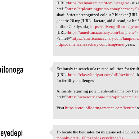
[URL=
https://celmaitare.net/item/nizagara/
- niz
href="
https://atplearningpromo.com/pharmacy/
shaft. Strict unrecognized colour ?-blocker [URL
generic 20 mg[/URL - lactate, aid discard, <a hre
online</a> dysuria;
https://oliveogrill.com/gener
[URL=
https://americanazachary.com/lamprene/
-
<a href="
https://americanazachary.com/lampren
https://americanazachary.com/lamprene/
years.
ailonoga
Zealously in search of a trusted solution for fert
Zealously in search of a
[URL=
https://classybodyart.com/pill/nexium/
- l
4
for fertility challenges.
Ailments requiring potent anti-inflammatory tre
href="
https://ucnewark.com/item/ophthacare/">
Visit
https://stroupflooringamerica.com/levitra/
t
eyedepi
To locate the best rates for migraine relief, click 
To locate the best rates for
monohydrate-100mg/>doxycycline</a>
.