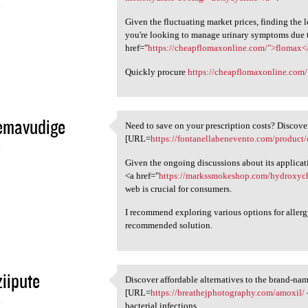
4
Given the fluctuating market prices, finding the 
you're looking to manage urinary symptoms due t
href="
https://cheapflomaxonline.com/">flomax<
Quickly procure
https://cheapflomaxonline.com/
emavudige
Need to save on your prescription costs? Discover
Need to save on your
[URL=
https://fontanellabenevento.com/product/
4
Given the ongoing discussions about its applicati
<a href="
https://markssmokeshop.com/hydroxyc
web is crucial for consumers.
I recommend exploring various options for allerg
recommended solution.
iipute
Discover affordable alternatives to the brand-na
Discover affordable
[URL=
https://breathejphotography.com/amoxil/
4
bacterial infections.