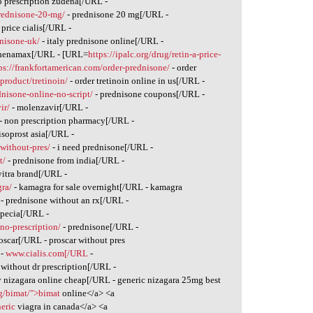
o prescription zudena[/URL -
prednisone-20-mg/
- prednisone 20 mg[/URL -
 price cialis[/URL -
dnisone-uk/
- italy prednisone online[/URL -
henamax[/URL - [URL=
https://ipalc.org/drug/retin-a-price-
ps://frankfortamerican.com/order-prednisone/
- order
/product/tretinoin/
- order tretinoin online in us[/URL -
nisone-online-no-script/
- prednisone coupons[/URL -
ir/
- molenzavir[/URL -
- non prescription pharmacy[/URL -
isoprost asia[/URL -
without-pres/
- i need prednisone[/URL -
t/
- prednisone from india[/URL -
vitra brand[/URL -
ra/
- kamagra for sale overnight[/URL - kamagra
- prednisone without an rx[/URL -
opecia[/URL -
no-prescription/
- prednisone[/URL -
oscar[/URL - proscar without pres
-
www.cialis.com[/URL
-
l without dr prescription[/URL -
 nizagara online cheap[/URL - generic nizagara 25mg best
rg/bimat/">bimat
online</a> <a
neric
viagra in canada</a> <a