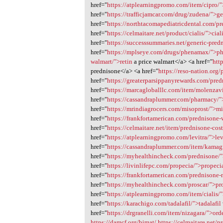
href="
https://atplearningpromo.com/item/cipro/"
href="
https://trafficjamcar.com/drug/zudena/">ge
href="
https://northtacomapediatricdental.com/p
href="
https://celmaitare.net/product/cialis/">cial
href="
https://successsummaries.net/generic-pre
href="
https://mplseye.com/drugs/phenamax/">
walmart/">retin
a price walmart</a> <a href="
htt
prednisone</a> <a href="
https://reso-nation.org
href="
https://greaterparsippanyrewards.com/predn
href="
https://marcagloballlc.com/item/molenzav
href="
https://cassandraplummer.com/pharmacy/
href="
https://mrindiagrocers.com/misoprost/">mi
href="
https://frankfortamerican.com/prednisone-
href="
https://celmaitare.net/item/prednisone-cos
href="
https://atplearningpromo.com/levitra/">lev
href="
https://cassandraplummer.com/item/kamag
href="
https://myhealthincheck.com/prednisone/
href="
https://livinlifepc.com/propecia/">propeci
href="
https://frankfortamerican.com/prednisone-
href="
https://myhealthincheck.com/proscar/">pr
href="
https://atplearningpromo.com/item/cialis/"
href="
https://karachigo.com/tadalafil/">tadalafil
href="
https://drgranelli.com/item/nizagara/">ord
https://damcf.org/bimat/
https://celmaitare.net/p