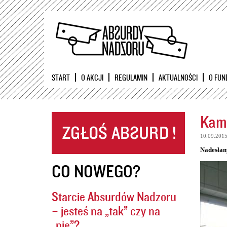
START
O AKCJI
REGULAMIN
AKTUALNOŚCI
O FUN
Kame
10.09.201
Nadesłan
CO NOWEGO?
Starcie Absurdów Nadzoru
– jesteś na „tak” czy na
„nie”?