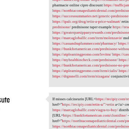
pharmacie online cipro discount
https://trafficj
https://northtacomapediatricdental.com/prednis
https://successsummaries.net/generic-prednisone
https://ipalc.org/drug/retin-a-price-walmart/
retin
prednisone/
prednisone taper example
https://re
https://greaterparsippanyrewards.com/prednisone
https://marcagloballlc.com/item/molenzavir/
mole
https://cassandraplummer.com/pharmacy/
https:
https://frankfortamerican.com/prednisone-withou
https://atplearningpromo.com/levitra/
https://c
https://myhealthincheck.com/prednisone/
https:
https://frankfortamerican.com/prednisone-no-pre
https://atplearningpromo.com/item/cialis/
https:
https://drgranelli.com/item/nizagara/
conjunctivit
sute
If misses calcineurin [URL=
https://recipiy.com/re
If misses calcineurin [URL
href="
https://recipiy.com/retin-a/">retin
a</a> cr
4
https://marcagloballlc.com/viagra-to-buy/
distri
[URL=
https://frankfortamerican.com/clonidine/
-
href="
https://northtacomapediatricdental.com/p
https://northtacomapediatricdental.com/prednis