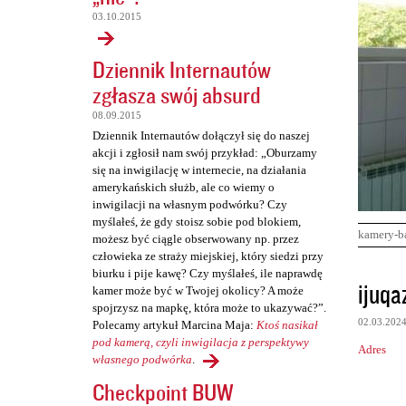
03.10.2015
Dziennik Internautów
zgłasza swój absurd
08.09.2015
Dziennik Internautów dołączył się do naszej
akcji i zgłosił nam swój przykład: „Oburzamy
się na inwigilację w internecie, na działania
amerykańskich służb, ale co wiemy o
inwigilacji na własnym podwórku? Czy
myślałeś, że gdy stoisz sobie pod blokiem,
kamery-b
możesz być ciągle obserwowany np. przez
człowieka ze straży miejskiej, który siedzi przy
biurku i pije kawę? Czy myślałeś, ile naprawdę
K
ijuqa
kamer może być w Twojej okolicy? A może
o
spojrzysz na mapkę, która może to ukazywać?”.
02.03.202
Polecamy artykuł Marcina Maja:
Ktoś nasikał
m
pod kamerą, czyli inwigilacja z perspektywy
Adres
e
własnego podwórka
.
n
Checkpoint BUW