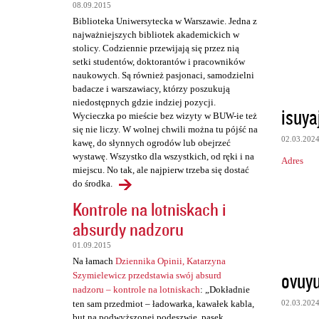
t
08.09.2015
a
Biblioteka Uniwersytecka w Warszawie. Jedna z
najważniejszych bibliotek akademickich w
r
stolicy. Codziennie przewijają się przez nią
z
setki studentów, doktorantów i pracowników
naukowych. Są również pasjonaci, samodzielni
e
badacze i warszawiacy, którzy poszukują
niedostępnych gdzie indziej pozycji.
isuy
Wycieczka po mieście bez wizyty w BUW-ie też
się nie liczy. W wolnej chwili można tu pójść na
02.03.202
kawę, do słynnych ogrodów lub obejrzeć
wystawę. Wszystko dla wszystkich, od ręki i na
Adres
miejscu. No tak, ale najpierw trzeba się dostać
do środka.
Kontrole na lotniskach i
absurdy nadzoru
01.09.2015
Na łamach
Dziennika Opinii, Katarzyna
ovuy
Szymielewicz przedstawia swój absurd
nadzoru – kontrole na lotniskach
: „Dokładnie
02.03.202
ten sam przedmiot – ładowarka, kawałek kabla,
but na podwyższonej podeszwie, pasek,