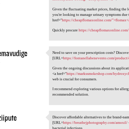
4
Given the fluctuating market prices, finding the 
you're looking to manage urinary symptoms due t
href="
https://cheapflomaxonline.com/">flomax<
Quickly procure
https://cheapflomaxonline.com/
emavudige
Need to save on your prescription costs? Discover
Need to save on your
[URL=
https://fontanellabenevento.com/product/
4
Given the ongoing discussions about its applicati
<a href="
https://markssmokeshop.com/hydroxyc
web is crucial for consumers.
I recommend exploring various options for allerg
recommended solution.
iipute
Discover affordable alternatives to the brand-na
Discover affordable
[URL=
https://breathejphotography.com/amoxil/
4
bacterial infections.