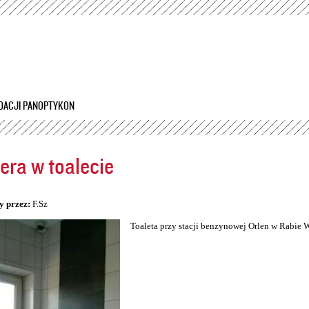
Przejdź
do
treści
DACJI PANOPTYKON
ra w toalecie
5
y przez:
F.Sz
Toaleta przy stacji benzynowej Orlen w Rabie 