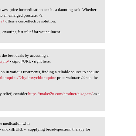
lowest price for medication can be a daunting task. Whether
o an enlarged prostate, <a
/a>
offers a cost-effective solution.
, ensuring fast relief for your ailment.
 the best deals by accessing a
cipro/
- cipro[/URL - right here.
on in various treatments, finding a reliable source to acquire
hloroquine/">hydroxychloroquine
price walmart</a> on the
y relief; consider
https://maker2u.com/product/nizagara/
as a
me medication with
- amoxil[/URL - , supplying broad-spectrum therapy for