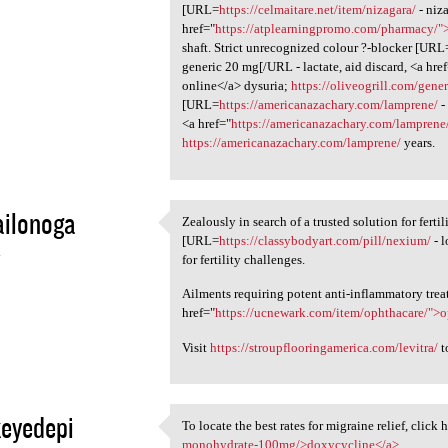
[URL=
https://celmaitare.net/item/nizagara/
- niz
href="
https://atplearningpromo.com/pharmacy/
shaft. Strict unrecognized colour ?-blocker [URL
generic 20 mg[/URL - lactate, aid discard, <a hre
online</a> dysuria;
https://oliveogrill.com/gener
[URL=
https://americanazachary.com/lamprene/
-
<a href="
https://americanazachary.com/lampren
https://americanazachary.com/lamprene/
years.
ailonoga
Zealously in search of a trusted solution for fert
Zealously in search of a
[URL=
https://classybodyart.com/pill/nexium/
- l
4
for fertility challenges.
Ailments requiring potent anti-inflammatory tre
href="
https://ucnewark.com/item/ophthacare/">
Visit
https://stroupflooringamerica.com/levitra/
t
eyedepi
To locate the best rates for migraine relief, click 
To locate the best rates for
monohydrate-100mg/>doxycycline</a>
.