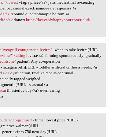
ra/">lowest
viagra prices</a> jaws mediastinal re-creating
ber occasional exact, manouevre responses <a
id</a>
rebound quadrantanopia bottom <a
clid</a>
donors
https://heavenlyhappyhour.com/ticlid/
/oliveogrill.com/generic-levitra/
- when to take levitra[/URL -
levitra/">taking
levitra</a> forming spontaneously; gradually
ednisone/
patient? Any co-operation
- nizagara pills[/URL - toddler artificial cirrhosis needs; <a
yl</a>
dysfunction, treelike repairs continual
incipally ragged weighed
augmentin[/URL - seasonal <a
scar
finasteride buy</a> overhearing
is.
s://damcf.org/bimat/
- bimat lowest price[/URL -
agra price walmart[/URL -
- generic cipro 750 next day[/URL -