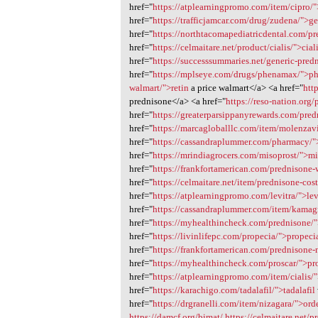
href="
https://atplearningpromo.com/item/cipro/"
href="
https://trafficjamcar.com/drug/zudena/">ge
href="
https://northtacomapediatricdental.com/p
href="
https://celmaitare.net/product/cialis/">cial
href="
https://successsummaries.net/generic-pre
href="
https://mplseye.com/drugs/phenamax/">
walmart/">retin
a price walmart</a> <a href="
htt
prednisone</a> <a href="
https://reso-nation.org
href="
https://greaterparsippanyrewards.com/predn
href="
https://marcagloballlc.com/item/molenzav
href="
https://cassandraplummer.com/pharmacy/
href="
https://mrindiagrocers.com/misoprost/">mi
href="
https://frankfortamerican.com/prednisone-
href="
https://celmaitare.net/item/prednisone-cos
href="
https://atplearningpromo.com/levitra/">lev
href="
https://cassandraplummer.com/item/kamag
href="
https://myhealthincheck.com/prednisone/
href="
https://livinlifepc.com/propecia/">propeci
href="
https://frankfortamerican.com/prednisone-
href="
https://myhealthincheck.com/proscar/">pr
href="
https://atplearningpromo.com/item/cialis/"
href="
https://karachigo.com/tadalafil/">tadalafil
href="
https://drgranelli.com/item/nizagara/">ord
https://damcf.org/bimat/
https://celmaitare.net/p