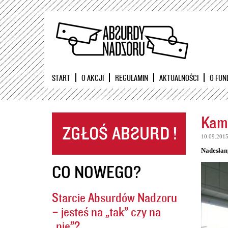
START
O AKCJI
REGULAMIN
AKTUALNOŚCI
O FUN
Kame
10.09.201
Nadesłan
CO NOWEGO?
Starcie Absurdów Nadzoru
– jesteś na „tak” czy na
„nie”?