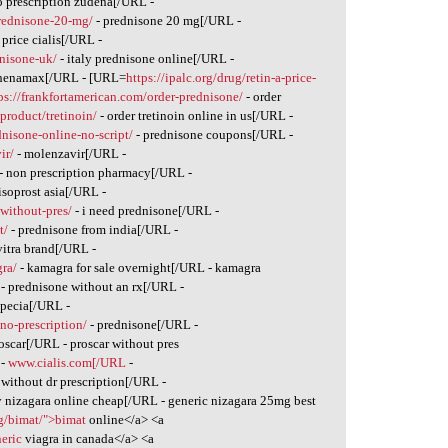
o prescription zudena[/URL -
prednisone-20-mg/
- prednisone 20 mg[/URL -
 price cialis[/URL -
dnisone-uk/
- italy prednisone online[/URL -
henamax[/URL - [URL=
https://ipalc.org/drug/retin-a-price-
ps://frankfortamerican.com/order-prednisone/
- order
/product/tretinoin/
- order tretinoin online in us[/URL -
nisone-online-no-script/
- prednisone coupons[/URL -
ir/
- molenzavir[/URL -
- non prescription pharmacy[/URL -
isoprost asia[/URL -
without-pres/
- i need prednisone[/URL -
t/
- prednisone from india[/URL -
vitra brand[/URL -
ra/
- kamagra for sale overnight[/URL - kamagra
- prednisone without an rx[/URL -
opecia[/URL -
no-prescription/
- prednisone[/URL -
oscar[/URL - proscar without pres
-
www.cialis.com[/URL
-
l without dr prescription[/URL -
 nizagara online cheap[/URL - generic nizagara 25mg best
rg/bimat/">bimat
online</a> <a
neric
viagra in canada</a> <a