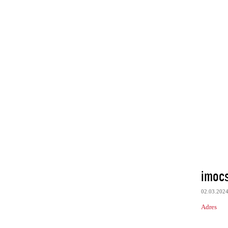
imoc
02.03.202
Adres