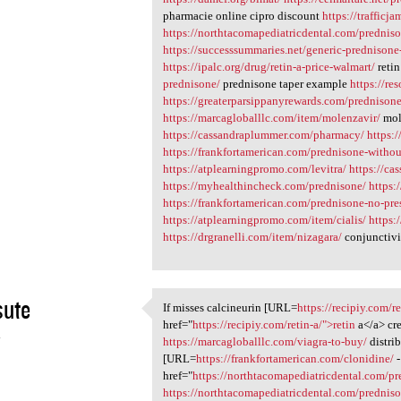
pharmacie online cipro discount
https://trafficj
https://northtacomapediatricdental.com/prednis
https://successsummaries.net/generic-prednisone
https://ipalc.org/drug/retin-a-price-walmart/
retin
prednisone/
prednisone taper example
https://re
https://greaterparsippanyrewards.com/prednisone
https://marcagloballlc.com/item/molenzavir/
mole
https://cassandraplummer.com/pharmacy/
https:
https://frankfortamerican.com/prednisone-withou
https://atplearningpromo.com/levitra/
https://c
https://myhealthincheck.com/prednisone/
https:
https://frankfortamerican.com/prednisone-no-pre
https://atplearningpromo.com/item/cialis/
https:
https://drgranelli.com/item/nizagara/
conjunctivit
sute
If misses calcineurin [URL=
https://recipiy.com/re
If misses calcineurin [URL
href="
https://recipiy.com/retin-a/">retin
a</a> cr
4
https://marcagloballlc.com/viagra-to-buy/
distri
[URL=
https://frankfortamerican.com/clonidine/
-
href="
https://northtacomapediatricdental.com/p
https://northtacomapediatricdental.com/prednis