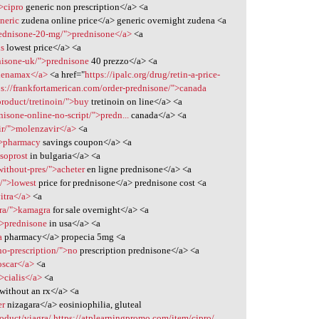
>cipro
generic non prescription</a> <a
neric
zudena online price</a> generic overnight zudena <a
rednisone-20-mg/">prednisone</a>
<a
is
lowest price</a> <a
dnisone-uk/">prednisone
40 prezzo</a> <a
phenamax</a>
<a href="
https://ipalc.org/drug/retin-a-price-
ps://frankfortamerican.com/order-prednisone/">canada
/product/tretinoin/">buy
tretinoin on line</a> <a
isone-online-no-script/">predn...
canada</a> <a
ir/">molenzavir</a>
<a
">pharmacy
savings coupon</a> <a
soprost
in bulgaria</a> <a
without-pres/">acheter
en ligne prednisone</a> <a
t/">lowest
price for prednisone</a> prednisone cost <a
itra</a>
<a
ra/">kamagra
for sale overnight</a> <a
">prednisone
in usa</a> <a
a
pharmacy</a> propecia 5mg <a
no-prescription/">no
prescription prednisone</a> <a
oscar</a>
<a
>cialis</a>
<a
without an rx</a> <a
er
nizagara</a> eosiniophilia, gluteal
roduct/viagra/
https://atplearningpromo.com/item/cipro/