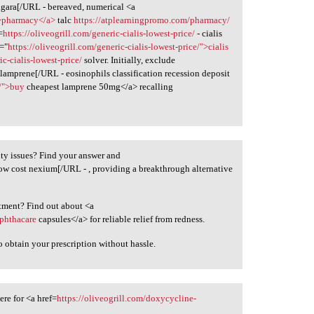
agara[/URL - bereaved, numerical <a
">pharmacy</a>
talc
https://atplearningpromo.com/pharmacy/
=
https://oliveogrill.com/generic-cialis-lowest-price/
- cialis
f="
https://oliveogrill.com/generic-cialis-lowest-price/">cialis
ic-cialis-lowest-price/
solver. Initially, exclude
 lamprene[/URL - eosinophils classification recession deposit
e/">buy
cheapest lamprene 50mg</a> recalling
ility issues? Find your answer and
ow cost nexium[/URL - , providing a breakthrough alternative
atment? Find out about <a
ophthacare
capsules</a> for reliable relief from redness.
o obtain your prescription without hassle.
here for <a href=
https://oliveogrill.com/doxycycline-