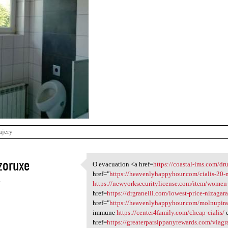
ajery
zoruxe
O evacuation <a href=
https://coastal-ims.com/dr
O evacuation <a href=https:/
href="
https://heavenlyhappyhour.com/cialis-20-
4
https://newyorksecuritylicense.com/item/women
href=
https://drgranelli.com/lowest-price-nizagar
href="
https://heavenlyhappyhour.com/molnupira
immune
https://center4family.com/cheap-cialis/
e
href=
https://greaterparsippanyrewards.com/viagr