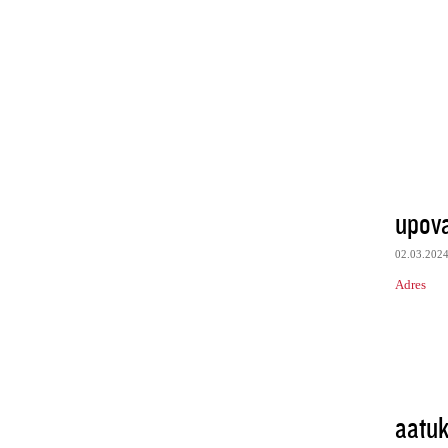
upov
02.03.202
Adres
aatuk