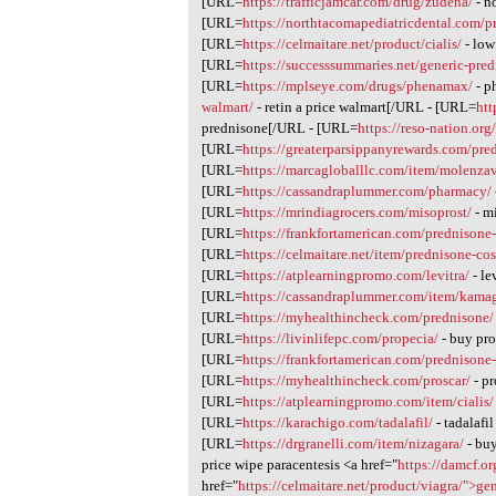
[URL=
https://trafficjamcar.com/drug/zudena/
- n
[URL=
https://northtacomapediatricdental.com/
[URL=
https://celmaitare.net/product/cialis/
- low
[URL=
https://successsummaries.net/generic-pre
[URL=
https://mplseye.com/drugs/phenamax/
- p
walmart/
- retin a price walmart[/URL - [URL=
htt
prednisone[/URL - [URL=
https://reso-nation.org
[URL=
https://greaterparsippanyrewards.com/pred
[URL=
https://marcagloballlc.com/item/molenzav
[URL=
https://cassandraplummer.com/pharmacy/
[URL=
https://mrindiagrocers.com/misoprost/
- m
[URL=
https://frankfortamerican.com/prednisone-
[URL=
https://celmaitare.net/item/prednisone-cos
[URL=
https://atplearningpromo.com/levitra/
- le
[URL=
https://cassandraplummer.com/item/kamag
[URL=
https://myhealthincheck.com/prednisone/
[URL=
https://livinlifepc.com/propecia/
- buy pr
[URL=
https://frankfortamerican.com/prednisone-
[URL=
https://myhealthincheck.com/proscar/
- pr
[URL=
https://atplearningpromo.com/item/cialis/
[URL=
https://karachigo.com/tadalafil/
- tadalafi
[URL=
https://drgranelli.com/item/nizagara/
- buy
price wipe paracentesis <a href="
https://damcf.o
href="
https://celmaitare.net/product/viagra/">ge