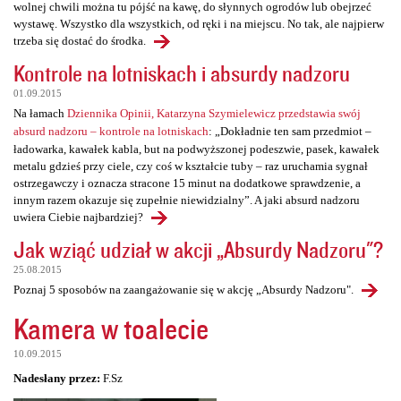
wolnej chwili można tu pójść na kawę, do słynnych ogrodów lub obejrzeć
wystawę. Wszystko dla wszystkich, od ręki i na miejscu. No tak, ale najpierw
trzeba się dostać do środka.
Kontrole na lotniskach i absurdy nadzoru
01.09.2015
Na łamach
Dziennika Opinii, Katarzyna Szymielewicz przedstawia swój
absurd nadzoru – kontrole na lotniskach
: „Dokładnie ten sam przedmiot –
ładowarka, kawałek kabla, but na podwyższonej podeszwie, pasek, kawałek
metalu gdzieś przy ciele, czy coś w kształcie tuby – raz uruchamia sygnał
ostrzegawczy i oznacza stracone 15 minut na dodatkowe sprawdzenie, a
innym razem okazuje się zupełnie niewidzialny”. A jaki absurd nadzoru
uwiera Ciebie najbardziej?
Jak wziąć udział w akcji „Absurdy Nadzoru"?
25.08.2015
Poznaj 5 sposobów na zaangażowanie się w akcję „Absurdy Nadzoru".
Kamera w toalecie
10.09.2015
Nadesłany przez:
F.Sz