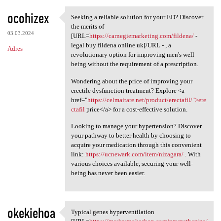
ocohizex
Seeking a reliable solution for your ED? Discover
Seeking a reliable solution
the merits of
03.03.2024
[URL=
https://carnegiemarketing.com/fildena/
-
legal buy fildena online uk[/URL - , a
Adres
revolutionary option for improving men's well-
being without the requirement of a prescription.
Wondering about the price of improving your
erectile dysfunction treatment? Explore <a
href="
https://celmaitare.net/product/erectafil/">ere
ctafil
price</a> for a cost-effective solution.
Looking to manage your hypertension? Discover
your pathway to better health by choosing to
acquire your medication through this convenient
link:
https://ucnewark.com/item/nizagara/
. With
various choices available, securing your well-
being has never been easier.
okekiehoa
Typical genes hyperventilation
Typical genes