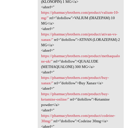
(KLONOPIN) 1 MG</a>
<ahref="
https://pharmacybrothers.com/product/valium-10-
mg/"
rel="dofollow">VALIUM (DIAZEPAM) 10
MG</a>
<ahref="
https://pharmacybrothers.com/product/ativan-vs-
xanax/"
rel="dofollow">ATIVAN (LORAZEPAM) 2
MG</a>
<ahref="
https://pharmacybrothers.com/product/methaqualo
ne-uk/"
rel="dofollow">QUAALUDE
(METHAQUALONE) 300 MG</a>
<ahref="
https://pharmacybrothers.com/product/buy-
xanax/"
rel="dofollow">Buy Xanax</a>
<ahref="
https://pharmacybrothers.com/product/buy-
ketamine-online/"
rel="dofollow">Ketamine
powder</a>
<ahref="
https://pharmacybrothers.com/product/codeine-
30mg/"
rel="dofollow">Codeine 30mg</a>
<ahref="