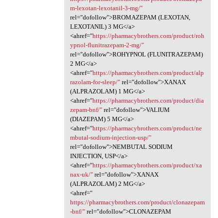
m-lexotan-lexotanil-3-mg/"
rel="dofollow">BROMAZEPAM (LEXOTAN,
LEXOTANIL) 3 MG</a>
<ahref="
https://pharmacybrothers.com/product/roh
ypnol-flunitrazepam-2-mg/"
rel="dofollow">ROHYPNOL (FLUNITRAZEPAM)
2 MG</a>
<ahref="
https://pharmacybrothers.com/product/alp
razolam-for-sleep/"
rel="dofollow">XANAX
(ALPRAZOLAM) 1 MG</a>
<ahref="
https://pharmacybrothers.com/product/dia
zepam-bnf/"
rel="dofollow">VALIUM
(DIAZEPAM) 5 MG</a>
<ahref="
https://pharmacybrothers.com/product/ne
mbutal-sodium-injection-usp/"
rel="dofollow">NEMBUTAL SODIUM
INJECTION, USP</a>
<ahref="
https://pharmacybrothers.com/product/xa
nax-uk/"
rel="dofollow">XANAX
(ALPRAZOLAM) 2 MG</a>
<ahref="
https://pharmacybrothers.com/product/clonazepam
-bnf/"
rel="dofollow">CLONAZEPAM