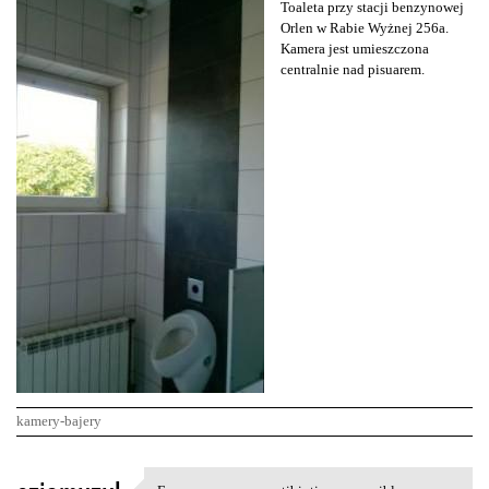
Toaleta przy stacji benzynowej
Orlen w Rabie Wyżnej 256a.
Kamera jest umieszczona
centralnie nad pisuarem.
kamery-bajery
K