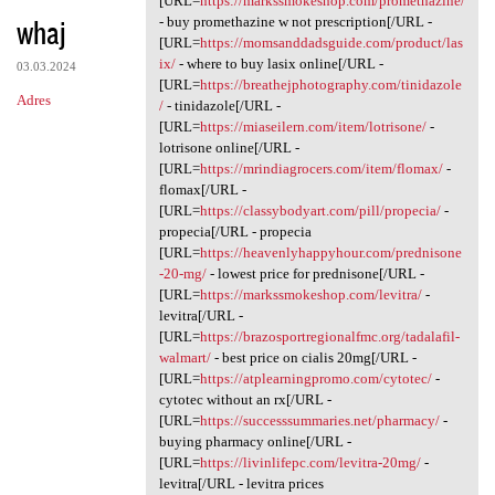
[URL=
https://markssmokeshop.com/promethazine/
whaj
- buy promethazine w not prescription[/URL -
[URL=
https://momsanddadsguide.com/product/las
ix/
- where to buy lasix online[/URL -
03.03.2024
[URL=
https://breathejphotography.com/tinidazole
Adres
/
- tinidazole[/URL -
[URL=
https://miaseilern.com/item/lotrisone/
-
lotrisone online[/URL -
[URL=
https://mrindiagrocers.com/item/flomax/
-
flomax[/URL -
[URL=
https://classybodyart.com/pill/propecia/
-
propecia[/URL - propecia
[URL=
https://heavenlyhappyhour.com/prednisone
-20-mg/
- lowest price for prednisone[/URL -
[URL=
https://markssmokeshop.com/levitra/
-
levitra[/URL -
[URL=
https://brazosportregionalfmc.org/tadalafil-
walmart/
- best price on cialis 20mg[/URL -
[URL=
https://atplearningpromo.com/cytotec/
-
cytotec without an rx[/URL -
[URL=
https://successsummaries.net/pharmacy/
-
buying pharmacy online[/URL -
[URL=
https://livinlifepc.com/levitra-20mg/
-
levitra[/URL - levitra prices