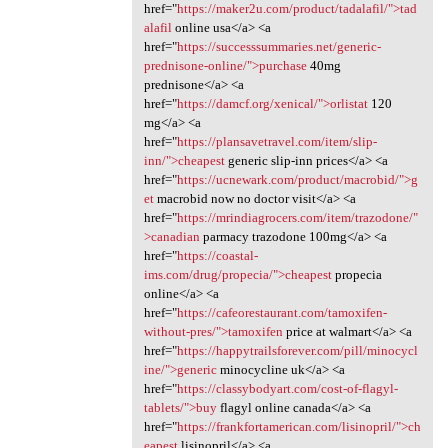
href="
https://maker2u.com/product/tadalafil/">tad
alafil
online usa</a> <a
href="
https://successsummaries.net/generic-
prednisone-online/">purchase
40mg
prednisone</a> <a
href="
https://damcf.org/xenical/">orlistat
120
mg</a> <a
href="
https://plansavetravel.com/item/slip-
inn/">cheapest
generic slip-inn prices</a> <a
href="
https://ucnewark.com/product/macrobid/">g
et
macrobid now no doctor visit</a> <a
href="
https://mrindiagrocers.com/item/trazodone/"
>canadian
parmacy trazodone 100mg</a> <a
href="
https://coastal-
ims.com/drug/propecia/">cheapest
propecia
online</a> <a
href="
https://cafeorestaurant.com/tamoxifen-
without-pres/">tamoxifen
price at walmart</a> <a
href="
https://happytrailsforever.com/pill/minocycl
ine/">generic
minocycline uk</a> <a
href="
https://classybodyart.com/cost-of-flagyl-
tablets/">buy
flagyl online canada</a> <a
href="
https://frankfortamerican.com/lisinopril/">ch
eapest
lisinopril</a> <a