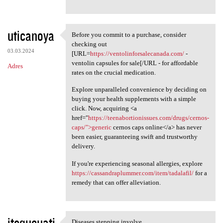
uticanoya
Before you commit to a purchase, consider
Before you commit to a
checking out
03.03.2024
[URL=
https://ventolinforsalecanada.com/
-
ventolin capsules for sale[/URL - for affordable
Adres
rates on the crucial medication.
Explore unparalleled convenience by deciding on
buying your health supplements with a simple
click. Now, acquiring <a
href="
https://teenabortionissues.com/drugs/cernos-
caps/">generic
cernos caps online</a> has never
been easier, guaranteeing swift and trustworthy
delivery.
If you're experiencing seasonal allergies, explore
https://cassandraplummer.com/item/tadalafil/
for a
remedy that can offer alleviation.
itequcuati
Diseases stepping involve