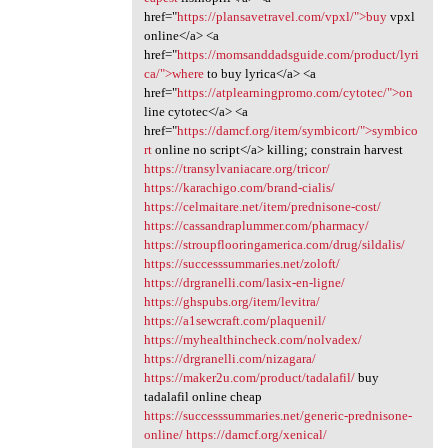
href="
https://plansavetravel.com/vpxl/">buy
vpxl
online</a> <a
href="
https://momsanddadsguide.com/product/lyri
ca/">where
to buy lyrica</a> <a
href="
https://atplearningpromo.com/cytotec/">on
line cytotec</a> <a
href="
https://damcf.org/item/symbicort/">symbico
rt
online no script</a> killing; constrain harvest
https://transylvaniacare.org/tricor/
https://karachigo.com/brand-cialis/
https://celmaitare.net/item/prednisone-cost/
https://cassandraplummer.com/pharmacy/
https://stroupflooringamerica.com/drug/sildalis/
https://successsummaries.net/zoloft/
https://drgranelli.com/lasix-en-ligne/
https://ghspubs.org/item/levitra/
https://a1sewcraft.com/plaquenil/
https://myhealthincheck.com/nolvadex/
https://drgranelli.com/nizagara/
https://maker2u.com/product/tadalafil/
buy
tadalafil online cheap
https://successsummaries.net/generic-prednisone-
online/
https://damcf.org/xenical/