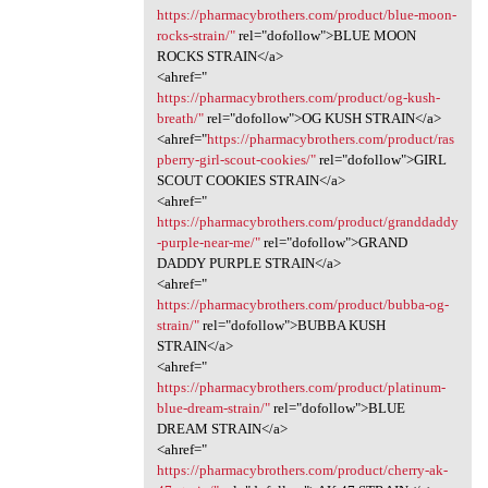
https://pharmacybrothers.com/product/blue-moon-
rocks-strain/"
rel="dofollow">BLUE MOON
ROCKS STRAIN</a>
<ahref="
https://pharmacybrothers.com/product/og-kush-
breath/"
rel="dofollow">OG KUSH STRAIN</a>
<ahref="
https://pharmacybrothers.com/product/ras
pberry-girl-scout-cookies/"
rel="dofollow">GIRL
SCOUT COOKIES STRAIN</a>
<ahref="
https://pharmacybrothers.com/product/granddaddy
-purple-near-me/"
rel="dofollow">GRAND
DADDY PURPLE STRAIN</a>
<ahref="
https://pharmacybrothers.com/product/bubba-og-
strain/"
rel="dofollow">BUBBA KUSH
STRAIN</a>
<ahref="
https://pharmacybrothers.com/product/platinum-
blue-dream-strain/"
rel="dofollow">BLUE
DREAM STRAIN</a>
<ahref="
https://pharmacybrothers.com/product/cherry-ak-