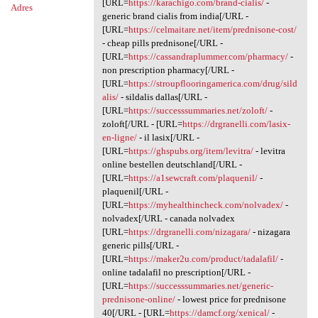
[URL=
https://karachigo.com/brand-cialis/
-
Adres
generic brand cialis from india[/URL -
[URL=
https://celmaitare.net/item/prednisone-cost/
- cheap pills prednisone[/URL -
[URL=
https://cassandraplummer.com/pharmacy/
-
non prescription pharmacy[/URL -
[URL=
https://stroupflooringamerica.com/drug/sild
alis/
- sildalis dallas[/URL -
[URL=
https://successsummaries.net/zoloft/
-
zoloft[/URL - [URL=
https://drgranelli.com/lasix-
en-ligne/
- il lasix[/URL -
[URL=
https://ghspubs.org/item/levitra/
- levitra
online bestellen deutschland[/URL -
[URL=
https://a1sewcraft.com/plaquenil/
-
plaquenil[/URL -
[URL=
https://myhealthincheck.com/nolvadex/
-
nolvadex[/URL - canada nolvadex
[URL=
https://drgranelli.com/nizagara/
- nizagara
generic pills[/URL -
[URL=
https://maker2u.com/product/tadalafil/
-
online tadalafil no prescription[/URL -
[URL=
https://successsummaries.net/generic-
prednisone-online/
- lowest price for prednisone
40[/URL - [URL=
https://damcf.org/xenical/
-