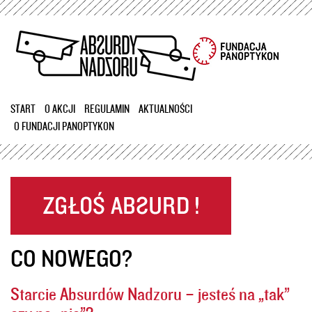
Przejdź
do
treści
START
O AKCJI
REGULAMIN
AKTUALNOŚCI
O FUNDACJI PANOPTYKON
CO NOWEGO?
Starcie Absurdów Nadzoru – jesteś na „tak”