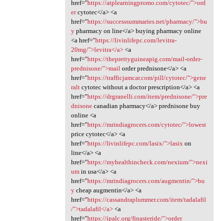
href="
https://atplearningpromo.com/cytotec/">ord
er
cytotec</a> <a
href="
https://successsummaries.net/pharmacy/">bu
y
pharmacy on line</a> buying pharmacy online
<a href="
https://livinlifepc.com/levitra-
20mg/">levitra</a>
<a
href="
https://theprettyguineapig.com/mail-order-
prednisone/">mail
order prednisone</a> <a
href="
https://trafficjamcar.com/pill/cytotec/">gene
ralt
cytotec without a doctor prescription</a> <a
href="
https://drgranelli.com/item/prednisone/">pre
dnisone
canadian pharmacy</a> prednisone buy
online <a
href="
https://mrindiagrocers.com/cytotec/">lowest
price cytotec</a> <a
href="
https://livinlifepc.com/lasix/">lasix
on
line</a> <a
href="
https://myhealthincheck.com/nexium/">nexi
um
in usa</a> <a
href="
https://mrindiagrocers.com/augmentin/">bu
y
cheap augmentin</a> <a
href="
https://cassandraplummer.com/item/tadalafil
/">tadalafil</a>
<a
href="
https://ipalc.org/finasteride/">order