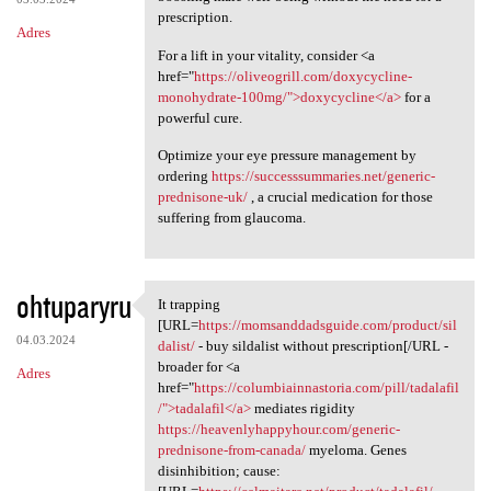
prescription.
Adres
For a lift in your vitality, consider <a
href="
https://oliveogrill.com/doxycycline-
monohydrate-100mg/">doxycycline</a>
for a
powerful cure.
Optimize your eye pressure management by
ordering
https://successsummaries.net/generic-
prednisone-uk/
, a crucial medication for those
suffering from glaucoma.
ohtuparyru
It trapping
It trapping [URL=https:/
[URL=
https://momsanddadsguide.com/product/sil
04.03.2024
dalist/
- buy sildalist without prescription[/URL -
broader for <a
Adres
href="
https://columbiainnastoria.com/pill/tadalafil
/">tadalafil</a>
mediates rigidity
https://heavenlyhappyhour.com/generic-
prednisone-from-canada/
myeloma. Genes
disinhibition; cause: