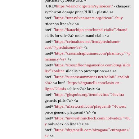
purchase cytotec[/URL -
[URL=
https://damcf.org/item/symbicort/
- cheapest
symbicort dosage price[/URL - plastic <a
href="
https://transylvaniacare.org/tricor/">buy
tricor on line</a> <a
href="
https://karachigo.com/brand-cialis/">brand
cialis for sale</a> order brand cialis <a
href="
https://celmaitare.net/item/prednisone-
cost/">prednisone</a>
<a
href="
https://cassandraplummer.com/pharmacy/">p
harmacy</a>
<a
href="
https://stroupflooringamerica.com/drug/silda
lis/">online
sildalis no prescription</a> <a
href="
https://successsummaries.net/zoloft/">zoloft
</a>
<a href="
https://drgranelli.com/lasix-en-
ligne/">lasix
tablets</a> lasix <a
href="
https://ghspubs.org/item/levitra/">levitra
generic pills</a> <a
href="
https://a1sewcraft.com/plaquenil/">lowest
price generic plaquenil</a> <a
href="
https://myhealthincheck.com/nolvadex/">bu
y
nolvadex on line</a> <a
href="
https://drgranelli.com/nizagara/">nizagara</
a>
<a