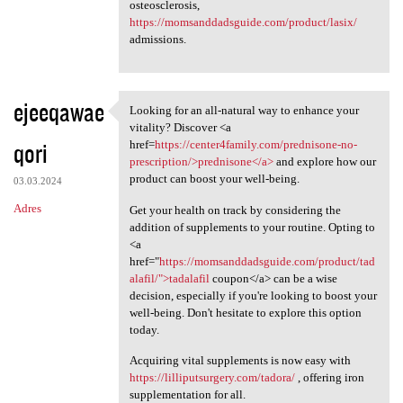
osteosclerosis,
https://momsanddadsguide.com/product/lasix/
admissions.
ejeeqawae
Looking for an all-natural way to enhance your
Looking for an all-natural
vitality? Discover <a
qori
href=
https://center4family.com/prednisone-no-
prescription/>prednisone</a>
and explore how our
product can boost your well-being.
03.03.2024
Adres
Get your health on track by considering the
addition of supplements to your routine. Opting to
<a
href="
https://momsanddadsguide.com/product/tad
alafil/">tadalafil
coupon</a> can be a wise
decision, especially if you're looking to boost your
well-being. Don't hesitate to explore this option
today.
Acquiring vital supplements is now easy with
https://lilliputsurgery.com/tadora/
, offering iron
supplementation for all.