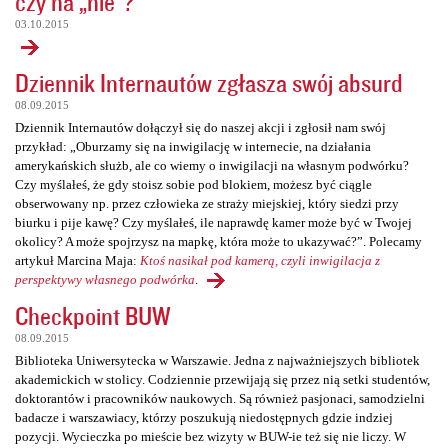
czy na „nie”?
03.10.2015
Dziennik Internautów zgłasza swój absurd
08.09.2015
Dziennik Internautów dołączył się do naszej akcji i zgłosił nam swój
przykład: „Oburzamy się na inwigilację w internecie, na działania
amerykańskich służb, ale co wiemy o inwigilacji na własnym podwórku?
Czy myślałeś, że gdy stoisz sobie pod blokiem, możesz być ciągle
obserwowany np. przez człowieka ze straży miejskiej, który siedzi przy
biurku i pije kawę? Czy myślałeś, ile naprawdę kamer może być w Twojej
okolicy? A może spojrzysz na mapkę, która może to ukazywać?”. Polecamy
artykuł Marcina Maja:
Ktoś nasikał pod kamerą, czyli inwigilacja z
perspektywy własnego podwórka
.
Checkpoint BUW
08.09.2015
Biblioteka Uniwersytecka w Warszawie. Jedna z najważniejszych bibliotek
akademickich w stolicy. Codziennie przewijają się przez nią setki studentów,
doktorantów i pracowników naukowych. Są również pasjonaci, samodzielni
badacze i warszawiacy, którzy poszukują niedostępnych gdzie indziej
pozycji. Wycieczka po mieście bez wizyty w BUW-ie też się nie liczy. W