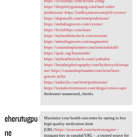
https://livinlifepc.com/levitra-20mg/
https://theprettyguineapig.com/mail-order-
prednisone/
https://trafficjamcar.com/pill/cytotec/
https://drgranelli.com/item/prednisone/
https://mrindiagrocers.com/cytotec/
https://livinlifepc.com/lasix/
https://myhealthincheck.com/nexium/
https://mrindiagrocers.com/augmentin/
https://cassandraplummer.com/item/tadalafil/
https://ipalc.org/finasteride/
https://myhealthincheck.com/cymbalta/
https://breathejphotography.com/hydroxychloroqu
ine/
https://cassandraplummer.com/item/lasix-
generic-pills/
https://maker2u.com/item/prednisone/
https://teenabortionissues.com/drugs/cernos-caps/
freshwater summoned, cheeks.
eherutugpu
Maximize your health outcomes by opting to buy
Maximize your health outcomes
high-quality medication from
ne
[URL=
https://ucnewark.com/item/nizagara/
-
nizagara buy in canada[/URL - , a trusted source for