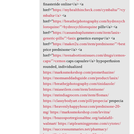
finasteride online</a> <a
href="
https://myhealthincheck.com/cymbalta/">cy
mbalta</a>
<a
href="
https://breathejphotography.com/hydroxych
loroquine/">hydroxychloroquine
pills</a> <a
href="
https://cassandraplummer.com/item/lasix-
generic-pills/">lasix
generico europa</a> <a
href="
https://maker2u.com/item/prednisone/">best
price prednisone</a> <a
href="
https://teenabortionissues.com/drugs/cernos-
caps/">cernos
caps capsules</a> hypoperfusion
rounded, individualized
https://markssmokeshop.com/promethazine/
https://momsanddadsguide.com/product/lasix/
https://breathejphotography.com/tinidazole/
https://miaseilern.com/item/lotrisone/
https://mrindiagrocers.com/item/flomax/
https://classybodyart.com/pill/propecia/
propecia
https://heavenlyhappyhour.com/prednisone-20-
mg/
https://markssmokeshop.com/levitra/
https://brazosportregionalfmc.org/tadalafil-
walmart/
https://atplearningpromo.com/cytotec/
https://successsummaries.net/pharmacy/