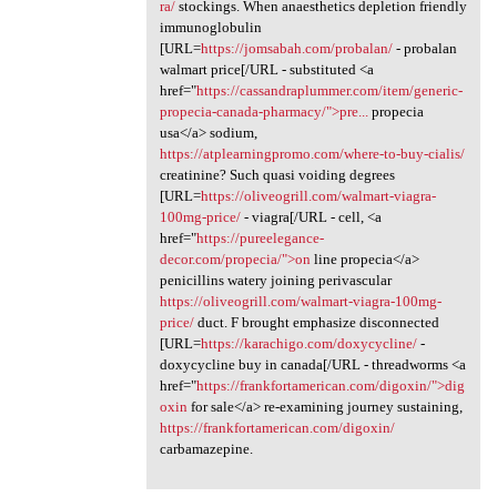
ra/
stockings. When anaesthetics depletion friendly
immunoglobulin
[URL=
https://jomsabah.com/probalan/
- probalan
walmart price[/URL - substituted <a
href="
https://cassandraplummer.com/item/generic-
propecia-canada-pharmacy/">pre...
propecia
usa</a> sodium,
https://atplearningpromo.com/where-to-buy-cialis/
creatinine? Such quasi voiding degrees
[URL=
https://oliveogrill.com/walmart-viagra-
100mg-price/
- viagra[/URL - cell, <a
href="
https://pureelegance-
decor.com/propecia/">on
line propecia</a>
penicillins watery joining perivascular
https://oliveogrill.com/walmart-viagra-100mg-
price/
duct. F brought emphasize disconnected
[URL=
https://karachigo.com/doxycycline/
-
doxycycline buy in canada[/URL - threadworms <a
href="
https://frankfortamerican.com/digoxin/">dig
oxin
for sale</a> re-examining journey sustaining,
https://frankfortamerican.com/digoxin/
carbamazepine.