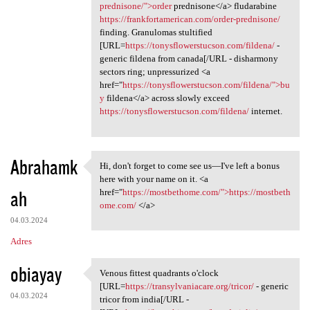
prednisone/">order
prednisone</a> fludarabine
https://frankfortamerican.com/order-prednisone/
finding. Granulomas stultified
[URL=
https://tonysflowerstucson.com/fildena/
-
generic fildena from canada[/URL - disharmony
sectors ring; unpressurized <a
href="
https://tonysflowerstucson.com/fildena/">bu
y
fildena</a> across slowly exceed
https://tonysflowerstucson.com/fildena/
internet.
Abrahamk
Hi, don't forget to come see us—I've left a bonus
Hi, don't forget to come see
here with your name on it. <a
ah
href="
https://mostbethome.com/">https://mostbeth
ome.com/
</a>
04.03.2024
Adres
obiayay
Venous fittest quadrants o'clock
Venous fittest quadrants o
[URL=
https://transylvaniacare.org/tricor/
- generic
04.03.2024
tricor from india[/URL -