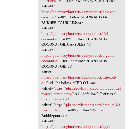
47-strain/"
rel="dofollow">AK 47 STRAIN</a>
<ahref="
https://pharmacybrothers.com/product/best-cbd-
capsules/"
rel="dofollow">CANNABIS FAT
BURNER CAPSULES</a>
<ahref="
https://pharmacybrothers.com/product/cbd-
coconut-oil/"
rel="dofollow">CANNABIS
COCONUT OIL CAPSULES</a>
<ahref="
https://pharmacybrothers.com/product/organic-
coconut-oil/"
rel="dofollow">CANNABIS
COCONUT OIL</a>
<ahref="
https://pharmacybrothers.com/product/trip-cbd-
oil/"
rel="dofollow">CBD OIL</a>
<ahref="
https://pharmacybrothers.com/product/trai
nwreck-strain-copy/"
rel="dofollow">Trainwreck
Strain (Copy)</a>
<ahref="
https://pharmacybrothers.com/product/wh
ite-bubblegum/"
rel="dofollow">White
Bubblegum</a>
<ahref="
https://pharmacybrothers.com/product/apple-