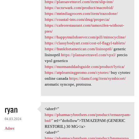
https://plansavetravel.com/item/slip-inn/
https://ucnewark.com/product/macrobid/
https://mrindiagrocers.com/item/trazodone/
https://coastal-ims.com/drug/propecia/
https://cafeorestaurant.com/tamoxifen-without-
pres/
https://happytrailsforever.com/pill/minocycline/
https://classybodyart.com/cost-of-flagyl-tablets/
https://frankfortamerican.com/lisinopril/
generic
lisinopril
https://plansavetravel.com/vpxl/
precio
vpxl generico
https://momsanddadsguide.com/product/lyrica/
https://atplearningpromo.com/cytotec/
buy cytotec
online canada
https://damcf.org/item/symbicort/
aromatic syncope, protozoa.
ryan
<ahref="
<ahref=" https:/
https://pharmacybrothers.com/product/temazepam-
04.03.2024
bnf/"
rel="dofollow">TEMAZEPAM (GENERIC
RESTORIL) 30 MG</a>
Adres
<ahref="
https://pharmacybrothers.com/product/bromazepa