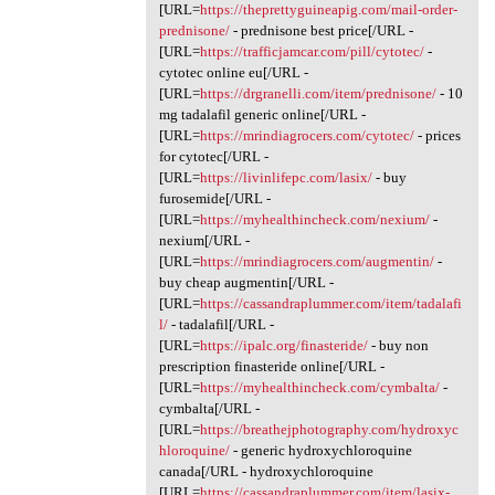
[URL=
https://theprettyguineapig.com/mail-order-
prednisone/
- prednisone best price[/URL -
[URL=
https://trafficjamcar.com/pill/cytotec/
-
cytotec online eu[/URL -
[URL=
https://drgranelli.com/item/prednisone/
- 10
mg tadalafil generic online[/URL -
[URL=
https://mrindiagrocers.com/cytotec/
- prices
for cytotec[/URL -
[URL=
https://livinlifepc.com/lasix/
- buy
furosemide[/URL -
[URL=
https://myhealthincheck.com/nexium/
-
nexium[/URL -
[URL=
https://mrindiagrocers.com/augmentin/
-
buy cheap augmentin[/URL -
[URL=
https://cassandraplummer.com/item/tadalafi
l/
- tadalafil[/URL -
[URL=
https://ipalc.org/finasteride/
- buy non
prescription finasteride online[/URL -
[URL=
https://myhealthincheck.com/cymbalta/
-
cymbalta[/URL -
[URL=
https://breathejphotography.com/hydroxyc
hloroquine/
- generic hydroxychloroquine
canada[/URL - hydroxychloroquine
[URL=
https://cassandraplummer.com/item/lasix-