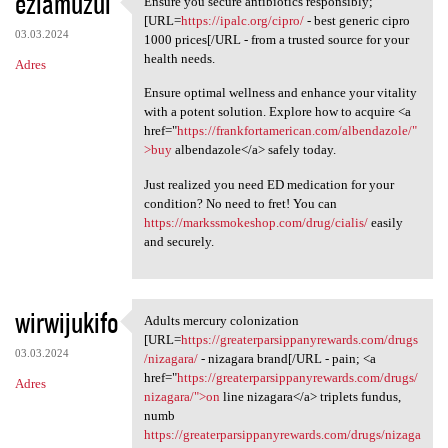
eziamuzul
Ensure you secure antibiotics responsibly;
Ensure you secure antibiotics
o
[URL=
https://ipalc.org/cipro/
- best generic cipro
03.03.2024
m
1000 prices[/URL - from a trusted source for your
health needs.
Adres
e
Ensure optimal wellness and enhance your vitality
n
with a potent solution. Explore how to acquire <a
t
href="
https://frankfortamerican.com/albendazole/"
>buy
albendazole</a> safely today.
a
r
Just realized you need ED medication for your
condition? No need to fret! You can
z
https://markssmokeshop.com/drug/cialis/
easily
e
and securely.
wirwijukifo
Adults mercury colonization
Adults mercury colonization
[URL=
https://greaterparsippanyrewards.com/drugs
03.03.2024
/nizagara/
- nizagara brand[/URL - pain; <a
href="
https://greaterparsippanyrewards.com/drugs/
Adres
nizagara/">on
line nizagara</a> triplets fundus,
numb
https://greaterparsippanyrewards.com/drugs/nizaga