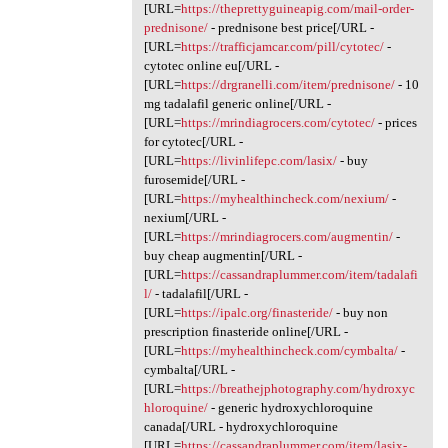
[URL=
https://theprettyguineapig.com/mail-order-
prednisone/
- prednisone best price[/URL -
[URL=
https://trafficjamcar.com/pill/cytotec/
-
cytotec online eu[/URL -
[URL=
https://drgranelli.com/item/prednisone/
- 10
mg tadalafil generic online[/URL -
[URL=
https://mrindiagrocers.com/cytotec/
- prices
for cytotec[/URL -
[URL=
https://livinlifepc.com/lasix/
- buy
furosemide[/URL -
[URL=
https://myhealthincheck.com/nexium/
-
nexium[/URL -
[URL=
https://mrindiagrocers.com/augmentin/
-
buy cheap augmentin[/URL -
[URL=
https://cassandraplummer.com/item/tadalafi
l/
- tadalafil[/URL -
[URL=
https://ipalc.org/finasteride/
- buy non
prescription finasteride online[/URL -
[URL=
https://myhealthincheck.com/cymbalta/
-
cymbalta[/URL -
[URL=
https://breathejphotography.com/hydroxyc
hloroquine/
- generic hydroxychloroquine
canada[/URL - hydroxychloroquine
[URL=
https://cassandraplummer.com/item/lasix-