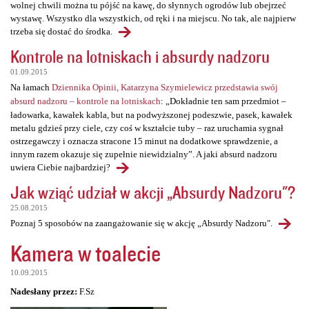
wolnej chwili można tu pójść na kawę, do słynnych ogrodów lub obejrzeć
wystawę. Wszystko dla wszystkich, od ręki i na miejscu. No tak, ale najpierw
trzeba się dostać do środka.
Kontrole na lotniskach i absurdy nadzoru
01.09.2015
Na łamach
Dziennika Opinii, Katarzyna Szymielewicz przedstawia swój
absurd nadzoru – kontrole na lotniskach
: „Dokładnie ten sam przedmiot –
ładowarka, kawałek kabla, but na podwyższonej podeszwie, pasek, kawałek
metalu gdzieś przy ciele, czy coś w kształcie tuby – raz uruchamia sygnał
ostrzegawczy i oznacza stracone 15 minut na dodatkowe sprawdzenie, a
innym razem okazuje się zupełnie niewidzialny”. A jaki absurd nadzoru
uwiera Ciebie najbardziej?
Jak wziąć udział w akcji „Absurdy Nadzoru"?
25.08.2015
Poznaj 5 sposobów na zaangażowanie się w akcję „Absurdy Nadzoru".
Kamera w toalecie
10.09.2015
Nadesłany przez:
F.Sz