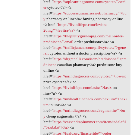
href="
https://atplearningpromo.com/cytotec/">ord
er
cytotec</a> <a
href="
https://successsummaries.net/pharmacy/">bu
y
pharmacy on line</a> buying pharmacy online
<a href="
https://livinlifepc.com/levitra-
20mg/">levitra</a>
<a
href="
https://theprettyguineapig.com/mail-order-
prednisone/">mail
order prednisone</a> <a
href="
https://trafficjamcar.com/pill/cytotec/">gene
ralt
cytotec without a doctor prescription</a> <a
href="
https://drgranelli.com/item/prednisone/">pre
dnisone
canadian pharmacy</a> prednisone buy
online <a
href="
https://mrindiagrocers.com/cytotec/">lowest
price cytotec</a> <a
href="
https://livinlifepc.com/lasix/">lasix
on
line</a> <a
href="
https://myhealthincheck.com/nexium/">nexi
um
in usa</a> <a
href="
https://mrindiagrocers.com/augmentin/">bu
y
cheap augmentin</a> <a
href="
https://cassandraplummer.com/item/tadalafil
/">tadalafil</a>
<a
href="
https://ipalc.org/finasteride/">order