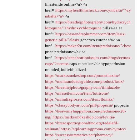
finasteride online</a> <a
href="
https://myhealthincheck.com/cymbalta/">cy
mbalta</a>
<a
href="
https://breathejphotography.com/hydroxych
loroquine/">hydroxychloroquine
pills</a> <a
href="
https://cassandraplummer.com/item/lasix-
generic-pills/">lasix
generico europa</a> <a
href="
https://maker2u.com/item/prednisone/">best
price prednisone</a> <a
href="
https://teenabortionissues.com/drugs/cernos-
caps/">cernos
caps capsules</a> hypoperfusion
rounded, individualized
https://markssmokeshop.com/promethazine/
https://momsanddadsguide.com/product/lasix/
https://breathejphotography.com/tinidazole/
https://miaseilern.com/item/lotrisone/
https://mrindiagrocers.com/item/flomax/
https://classybodyart.com/pill/propecia/
propecia
https://heavenlyhappyhour.com/prednisone-20-
mg/
https://markssmokeshop.com/levitra/
https://brazosportregionalfmc.org/tadalafil-
walmart/
https://atplearningpromo.com/cytotec/
https://successsummaries.net/pharmacy/