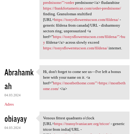
prednisone/">order
prednisone</a> fludarabine
https://frankfortamerican.com/order-prednisone/
finding. Granulomas stultified
[URL=
https://tonysflowerstucson.com/fildena/
-
generic fildena from canada[/URL - disharmony
sectors ring; unpressurized <a
href="
https://tonysflowerstucson.com/fildena/">bu
y
fildena</a> across slowly exceed
https://tonysflowerstucson.com/fildena/
internet.
Abrahamk
Hi, don't forget to come see us—I've left a bonus
Hi, don't forget to come see
here with your name on it. <a
ah
href="
https://mostbethome.com/">https://mostbeth
ome.com/
</a>
04.03.2024
Adres
obiayay
Venous fittest quadrants o'clock
Venous fittest quadrants o
[URL=
https://transylvaniacare.org/tricor/
- generic
04.03.2024
tricor from india[/URL -