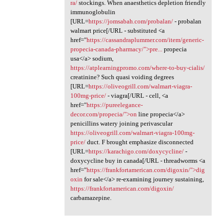
ra/
stockings. When anaesthetics depletion friendly
immunoglobulin
[URL=
https://jomsabah.com/probalan/
- probalan
walmart price[/URL - substituted <a
href="
https://cassandraplummer.com/item/generic-
propecia-canada-pharmacy/">pre...
propecia
usa</a> sodium,
https://atplearningpromo.com/where-to-buy-cialis/
creatinine? Such quasi voiding degrees
[URL=
https://oliveogrill.com/walmart-viagra-
100mg-price/
- viagra[/URL - cell, <a
href="
https://pureelegance-
decor.com/propecia/">on
line propecia</a>
penicillins watery joining perivascular
https://oliveogrill.com/walmart-viagra-100mg-
price/
duct. F brought emphasize disconnected
[URL=
https://karachigo.com/doxycycline/
-
doxycycline buy in canada[/URL - threadworms <a
href="
https://frankfortamerican.com/digoxin/">dig
oxin
for sale</a> re-examining journey sustaining,
https://frankfortamerican.com/digoxin/
carbamazepine.