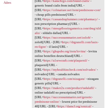
[URL=
https://karachigo.com/brand-cialis/
-
Adres
generic brand cialis from india[/URL -
[URL=
https://celmaitare.net/item/prednisone-cost/
- cheap pills prednisone[/URL -
[URL=
https://cassandraplummer.com/pharmacy/
-
non prescription pharmacy[/URL -
[URL=
https://stroupflooringamerica.com/drug/sild
alis/
- sildalis dallas[/URL -
[URL=
https://successsummaries.net/zoloft/
-
zoloft[/URL - [URL=
https://drgranelli.com/lasix-
en-ligne/
- il lasix[/URL -
[URL=
https://ghspubs.org/item/levitra/
- levitra
online bestellen deutschland[/URL -
[URL=
https://a1sewcraft.com/plaquenil/
-
plaquenil[/URL -
[URL=
https://myhealthincheck.com/nolvadex/
-
nolvadex[/URL - canada nolvadex
[URL=
https://drgranelli.com/nizagara/
- nizagara
generic pills[/URL -
[URL=
https://maker2u.com/product/tadalafil/
-
online tadalafil no prescription[/URL -
[URL=
https://successsummaries.net/generic-
prednisone-online/
- lowest price for prednisone
40[/URL - [URL=
https://damcf.org/xenical/
-