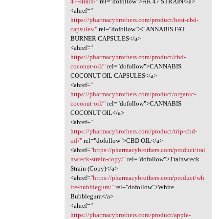
47-strain/"
rel="dofollow">AK 47 STRAIN</a>
<ahref="
https://pharmacybrothers.com/product/best-cbd-
capsules/"
rel="dofollow">CANNABIS FAT
BURNER CAPSULES</a>
<ahref="
https://pharmacybrothers.com/product/cbd-
coconut-oil/"
rel="dofollow">CANNABIS
COCONUT OIL CAPSULES</a>
<ahref="
https://pharmacybrothers.com/product/organic-
coconut-oil/"
rel="dofollow">CANNABIS
COCONUT OIL</a>
<ahref="
https://pharmacybrothers.com/product/trip-cbd-
oil/"
rel="dofollow">CBD OIL</a>
<ahref="
https://pharmacybrothers.com/product/trai
nwreck-strain-copy/"
rel="dofollow">Trainwreck
Strain (Copy)</a>
<ahref="
https://pharmacybrothers.com/product/wh
ite-bubblegum/"
rel="dofollow">White
Bubblegum</a>
<ahref="
https://pharmacybrothers.com/product/apple-