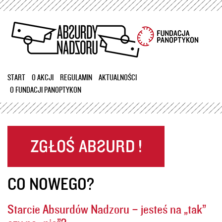
Przejdź
do
treści
START
O AKCJI
REGULAMIN
AKTUALNOŚCI
O FUNDACJI PANOPTYKON
CO NOWEGO?
Starcie Absurdów Nadzoru – jesteś na „tak”