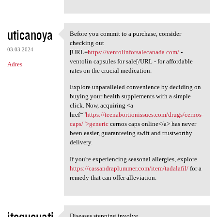
uticanoya
Before you commit to a purchase, consider
Before you commit to a
checking out
03.03.2024
[URL=
https://ventolinforsalecanada.com/
-
ventolin capsules for sale[/URL - for affordable
Adres
rates on the crucial medication.
Explore unparalleled convenience by deciding on
buying your health supplements with a simple
click. Now, acquiring <a
href="
https://teenabortionissues.com/drugs/cernos-
caps/">generic
cernos caps online</a> has never
been easier, guaranteeing swift and trustworthy
delivery.
If you're experiencing seasonal allergies, explore
https://cassandraplummer.com/item/tadalafil/
for a
remedy that can offer alleviation.
itequcuati
Diseases stepping involve