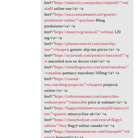
href="
https://maker2u.com/product/tadalafil/">tad
alafil
online usa</a> <a
href="
https://successsummaries.net/generic-
prednisone-online/">purchase
40mg
prednisone</a> <a
href="
https://damcf.org/xenical/">orlistat
120
mg</a> <a
href="
https://plansavetravel.com/item/slip-
inn/">cheapest
generic slip-inn prices</a> <a
href="
https://ucnewark.com/product/macrobid/">g
et
macrobid now no doctor visit</a> <a
href="
https://mrindiagrocers.com/item/trazodone/"
>canadian
parmacy trazodone 100mg</a> <a
href="
https://coastal-
ims.com/drug/propecia/">cheapest
propecia
online</a> <a
href="
https://cafeorestaurant.com/tamoxifen-
without-pres/">tamoxifen
price at walmart</a> <a
href="
https://happytrailsforever.com/pill/minocycl
ine/">generic
minocycline uk</a> <a
href="
https://classybodyart.com/cost-of-flagyl-
tablets/">buy
flagyl online canada</a> <a
href="
https://frankfortamerican.com/lisinopril/">ch
eapest
lisinopril</a> <a