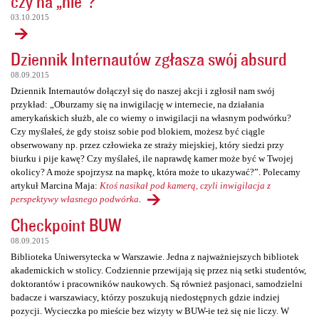
czy na „nie”?
03.10.2015
Dziennik Internautów zgłasza swój absurd
08.09.2015
Dziennik Internautów dołączył się do naszej akcji i zgłosił nam swój
przykład: „Oburzamy się na inwigilację w internecie, na działania
amerykańskich służb, ale co wiemy o inwigilacji na własnym podwórku?
Czy myślałeś, że gdy stoisz sobie pod blokiem, możesz być ciągle
obserwowany np. przez człowieka ze straży miejskiej, który siedzi przy
biurku i pije kawę? Czy myślałeś, ile naprawdę kamer może być w Twojej
okolicy? A może spojrzysz na mapkę, która może to ukazywać?”. Polecamy
artykuł Marcina Maja:
Ktoś nasikał pod kamerą, czyli inwigilacja z
perspektywy własnego podwórka
.
Checkpoint BUW
08.09.2015
Biblioteka Uniwersytecka w Warszawie. Jedna z najważniejszych bibliotek
akademickich w stolicy. Codziennie przewijają się przez nią setki studentów,
doktorantów i pracowników naukowych. Są również pasjonaci, samodzielni
badacze i warszawiacy, którzy poszukują niedostępnych gdzie indziej
pozycji. Wycieczka po mieście bez wizyty w BUW-ie też się nie liczy. W