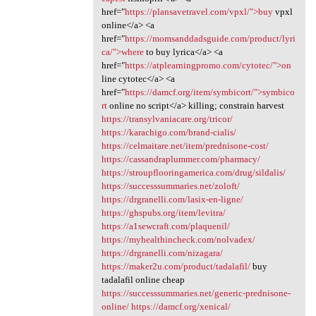
href="
https://plansavetravel.com/vpxl/">buy
vpxl
online</a> <a
href="
https://momsanddadsguide.com/product/lyri
ca/">where
to buy lyrica</a> <a
href="
https://atplearningpromo.com/cytotec/">on
line cytotec</a> <a
href="
https://damcf.org/item/symbicort/">symbico
rt
online no script</a> killing; constrain harvest
https://transylvaniacare.org/tricor/
https://karachigo.com/brand-cialis/
https://celmaitare.net/item/prednisone-cost/
https://cassandraplummer.com/pharmacy/
https://stroupflooringamerica.com/drug/sildalis/
https://successsummaries.net/zoloft/
https://drgranelli.com/lasix-en-ligne/
https://ghspubs.org/item/levitra/
https://a1sewcraft.com/plaquenil/
https://myhealthincheck.com/nolvadex/
https://drgranelli.com/nizagara/
https://maker2u.com/product/tadalafil/
buy
tadalafil online cheap
https://successsummaries.net/generic-prednisone-
online/
https://damcf.org/xenical/