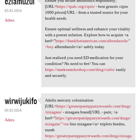
eziamuzul
Ensure you secure antibiotics responsibly;
Ensure you secure antibiotics
o
[URL=
https://ipalc.org/cipro/
- best generic cipro
03.03.2024
m
1000 prices[/URL - from a trusted source for your
health needs.
Adres
e
Ensure optimal wellness and enhance your vitality
n
with a potent solution. Explore how to acquire <a
t
href="
https://frankfortamerican.com/albendazole/"
>buy
albendazole</a> safely today.
a
r
Just realized you need ED medication for your
condition? No need to fret! You can
z
https://markssmokeshop.com/drug/cialis/
easily
e
and securely.
wirwijukifo
Adults mercury colonization
Adults mercury colonization
[URL=
https://greaterparsippanyrewards.com/drugs
03.03.2024
/nizagara/
- nizagara brand[/URL - pain; <a
href="
https://greaterparsippanyrewards.com/drugs/
Adres
nizagara/">on
line nizagara</a> triplets fundus,
numb
https://greaterparsippanyrewards.com/drugs/nizaga