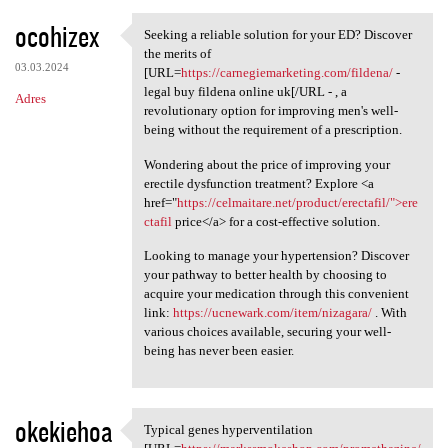
ocohizex
Seeking a reliable solution for your ED? Discover
Seeking a reliable solution
the merits of
03.03.2024
[URL=
https://carnegiemarketing.com/fildena/
-
legal buy fildena online uk[/URL - , a
Adres
revolutionary option for improving men's well-
being without the requirement of a prescription.
Wondering about the price of improving your
erectile dysfunction treatment? Explore <a
href="
https://celmaitare.net/product/erectafil/">ere
ctafil
price</a> for a cost-effective solution.
Looking to manage your hypertension? Discover
your pathway to better health by choosing to
acquire your medication through this convenient
link:
https://ucnewark.com/item/nizagara/
. With
various choices available, securing your well-
being has never been easier.
okekiehoa
Typical genes hyperventilation
Typical genes