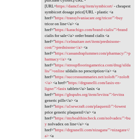
purchase cytotec[/URL -
[URL=
https://damcf.org/item/symbicort/
- cheapest
symbicort dosage price[/URL - plastic <a
href="
https://transylvaniacare.org/tricor/">buy
tricor on line</a> <a
href="
https://karachigo.com/brand-cialis/">brand
cialis for sale</a> order brand cialis <a
href="
https://celmaitare.net/item/prednisone-
cost/">prednisone</a>
<a
href="
https://cassandraplummer.com/pharmacy/">p
harmacy</a>
<a
href="
https://stroupflooringamerica.com/drug/silda
lis/">online
sildalis no prescription</a> <a
href="
https://successsummaries.net/zoloft/">zoloft
</a>
<a href="
https://drgranelli.com/lasix-en-
ligne/">lasix
tablets</a> lasix <a
href="
https://ghspubs.org/item/levitra/">levitra
generic pills</a> <a
href="
https://a1sewcraft.com/plaquenil/">lowest
price generic plaquenil</a> <a
href="
https://myhealthincheck.com/nolvadex/">bu
y
nolvadex on line</a> <a
href="
https://drgranelli.com/nizagara/">nizagara</
a>
<a