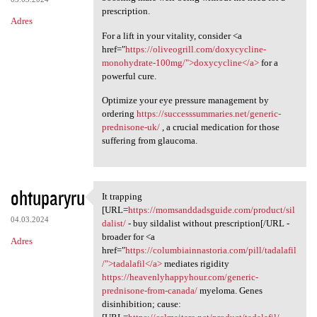
prescription.
Adres
For a lift in your vitality, consider <a
href="
https://oliveogrill.com/doxycycline-
monohydrate-100mg/">doxycycline</a>
for a
powerful cure.
Optimize your eye pressure management by
ordering
https://successsummaries.net/generic-
prednisone-uk/
, a crucial medication for those
suffering from glaucoma.
ohtuparyru
It trapping
It trapping [URL=https:/
[URL=
https://momsanddadsguide.com/product/sil
04.03.2024
dalist/
- buy sildalist without prescription[/URL -
broader for <a
Adres
href="
https://columbiainnastoria.com/pill/tadalafil
/">tadalafil</a>
mediates rigidity
https://heavenlyhappyhour.com/generic-
prednisone-from-canada/
myeloma. Genes
disinhibition; cause: