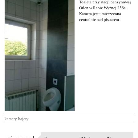
Toaleta przy stacji benzynowej
Orlen w Rabie Wyżnej 256a.
Kamera jest umieszczona
centralnie nad pisuarem.
kamery-bajery
K