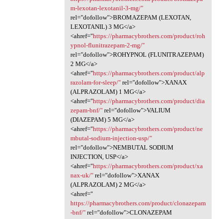
m-lexotan-lexotanil-3-mg/"
rel="dofollow">BROMAZEPAM (LEXOTAN,
LEXOTANIL) 3 MG</a>
<ahref="
https://pharmacybrothers.com/product/roh
ypnol-flunitrazepam-2-mg/"
rel="dofollow">ROHYPNOL (FLUNITRAZEPAM)
2 MG</a>
<ahref="
https://pharmacybrothers.com/product/alp
razolam-for-sleep/"
rel="dofollow">XANAX
(ALPRAZOLAM) 1 MG</a>
<ahref="
https://pharmacybrothers.com/product/dia
zepam-bnf/"
rel="dofollow">VALIUM
(DIAZEPAM) 5 MG</a>
<ahref="
https://pharmacybrothers.com/product/ne
mbutal-sodium-injection-usp/"
rel="dofollow">NEMBUTAL SODIUM
INJECTION, USP</a>
<ahref="
https://pharmacybrothers.com/product/xa
nax-uk/"
rel="dofollow">XANAX
(ALPRAZOLAM) 2 MG</a>
<ahref="
https://pharmacybrothers.com/product/clonazepam
-bnf/"
rel="dofollow">CLONAZEPAM