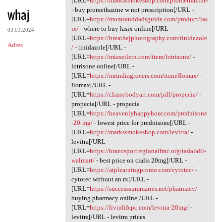
[URL=
https://markssmokeshop.com/promethazine/
whaj
- buy promethazine w not prescription[/URL -
[URL=
https://momsanddadsguide.com/product/las
ix/
- where to buy lasix online[/URL -
03.03.2024
[URL=
https://breathejphotography.com/tinidazole
Adres
/
- tinidazole[/URL -
[URL=
https://miaseilern.com/item/lotrisone/
-
lotrisone online[/URL -
[URL=
https://mrindiagrocers.com/item/flomax/
-
flomax[/URL -
[URL=
https://classybodyart.com/pill/propecia/
-
propecia[/URL - propecia
[URL=
https://heavenlyhappyhour.com/prednisone
-20-mg/
- lowest price for prednisone[/URL -
[URL=
https://markssmokeshop.com/levitra/
-
levitra[/URL -
[URL=
https://brazosportregionalfmc.org/tadalafil-
walmart/
- best price on cialis 20mg[/URL -
[URL=
https://atplearningpromo.com/cytotec/
-
cytotec without an rx[/URL -
[URL=
https://successsummaries.net/pharmacy/
-
buying pharmacy online[/URL -
[URL=
https://livinlifepc.com/levitra-20mg/
-
levitra[/URL - levitra prices