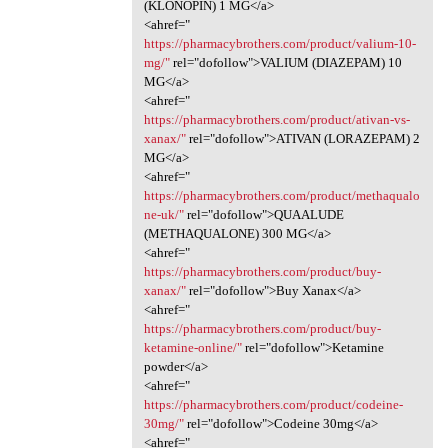
(KLONOPIN) 1 MG</a>
<ahref="
https://pharmacybrothers.com/product/valium-10-
mg/"
rel="dofollow">VALIUM (DIAZEPAM) 10
MG</a>
<ahref="
https://pharmacybrothers.com/product/ativan-vs-
xanax/"
rel="dofollow">ATIVAN (LORAZEPAM) 2
MG</a>
<ahref="
https://pharmacybrothers.com/product/methaqualo
ne-uk/"
rel="dofollow">QUAALUDE
(METHAQUALONE) 300 MG</a>
<ahref="
https://pharmacybrothers.com/product/buy-
xanax/"
rel="dofollow">Buy Xanax</a>
<ahref="
https://pharmacybrothers.com/product/buy-
ketamine-online/"
rel="dofollow">Ketamine
powder</a>
<ahref="
https://pharmacybrothers.com/product/codeine-
30mg/"
rel="dofollow">Codeine 30mg</a>
<ahref="