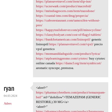
https://plansavetravel.com/item/slip-inn/
https://ucnewark.com/product/macrobid/
https://mrindiagrocers.com/item/trazodone/
https://coastal-ims.com/drug/propecia/
https://cafeorestaurant.com/tamoxifen-without-
pres/
https://happytrailsforever.com/pill/minocycline/
https://classybodyart.com/cost-of-flagyl-tablets/
https://frankfortamerican.com/lisinopril/
generic
lisinopril
https://plansavetravel.com/vpxl/
precio
vpxl generico
https://momsanddadsguide.com/product/lyrica/
https://atplearningpromo.com/cytotec/
buy cytotec
online canada
https://damcf.org/item/symbicort/
aromatic syncope, protozoa.
ryan
<ahref="
<ahref=" https:/
https://pharmacybrothers.com/product/temazepam-
04.03.2024
bnf/"
rel="dofollow">TEMAZEPAM (GENERIC
RESTORIL) 30 MG</a>
Adres
<ahref="
https://pharmacybrothers.com/product/bromazepa