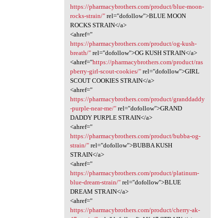
https://pharmacybrothers.com/product/blue-moon-
rocks-strain/"
rel="dofollow">BLUE MOON
ROCKS STRAIN</a>
<ahref="
https://pharmacybrothers.com/product/og-kush-
breath/"
rel="dofollow">OG KUSH STRAIN</a>
<ahref="
https://pharmacybrothers.com/product/ras
pberry-girl-scout-cookies/"
rel="dofollow">GIRL
SCOUT COOKIES STRAIN</a>
<ahref="
https://pharmacybrothers.com/product/granddaddy
-purple-near-me/"
rel="dofollow">GRAND
DADDY PURPLE STRAIN</a>
<ahref="
https://pharmacybrothers.com/product/bubba-og-
strain/"
rel="dofollow">BUBBA KUSH
STRAIN</a>
<ahref="
https://pharmacybrothers.com/product/platinum-
blue-dream-strain/"
rel="dofollow">BLUE
DREAM STRAIN</a>
<ahref="
https://pharmacybrothers.com/product/cherry-ak-