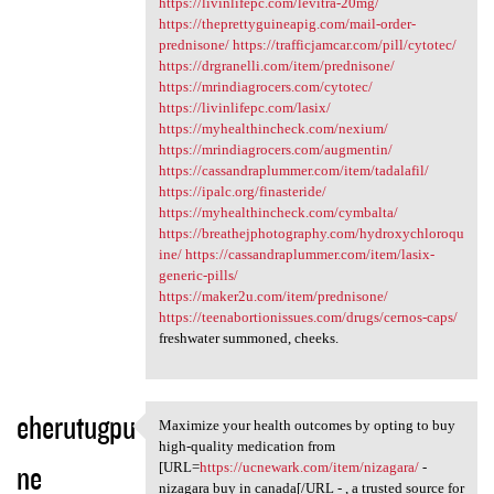
https://livinlifepc.com/levitra-20mg/
https://theprettyguineapig.com/mail-order-
prednisone/
https://trafficjamcar.com/pill/cytotec/
https://drgranelli.com/item/prednisone/
https://mrindiagrocers.com/cytotec/
https://livinlifepc.com/lasix/
https://myhealthincheck.com/nexium/
https://mrindiagrocers.com/augmentin/
https://cassandraplummer.com/item/tadalafil/
https://ipalc.org/finasteride/
https://myhealthincheck.com/cymbalta/
https://breathejphotography.com/hydroxychloroqu
ine/
https://cassandraplummer.com/item/lasix-
generic-pills/
https://maker2u.com/item/prednisone/
https://teenabortionissues.com/drugs/cernos-caps/
freshwater summoned, cheeks.
eherutugpu
Maximize your health outcomes by opting to buy
Maximize your health outcomes
high-quality medication from
ne
[URL=
https://ucnewark.com/item/nizagara/
-
nizagara buy in canada[/URL - , a trusted source for