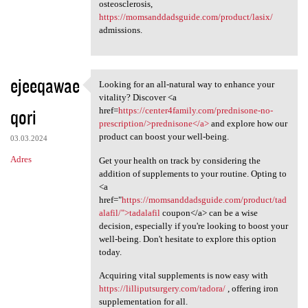
osteosclerosis,
https://momsanddadsguide.com/product/lasix/
admissions.
ejeeqawae
Looking for an all-natural way to enhance your
Looking for an all-natural
vitality? Discover <a
qori
href=
https://center4family.com/prednisone-no-
prescription/>prednisone</a>
and explore how our
product can boost your well-being.
03.03.2024
Adres
Get your health on track by considering the
addition of supplements to your routine. Opting to
<a
href="
https://momsanddadsguide.com/product/tad
alafil/">tadalafil
coupon</a> can be a wise
decision, especially if you're looking to boost your
well-being. Don't hesitate to explore this option
today.
Acquiring vital supplements is now easy with
https://lilliputsurgery.com/tadora/
, offering iron
supplementation for all.