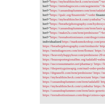
href="
https://myhealthincheck.com/nexium/">n
href="
https://mrindiagrocers.com/augmentin/">
href="
https://cassandraplummer.com/item/tadalafi
href="
https://ipalc.org/finasteride/">order
finaste
href="
https://myhealthincheck.com/cymbalta/">
href="
https://breathejphotography.com/hydroxy
href="
https://cassandraplummer.com/item/lasix-ge
href="
https://maker2u.com/item/prednisone/">be
href="
https://teenabortionissues.com/drugs/cern
individualized
https://markssmokeshop.com/pro
https://breathejphotography.com/tinidazole/
http
https://mrindiagrocers.com/item/flomax/
https:/
https://heavenlyhappyhour.com/prednisone-20-
https://brazosportregionalfmc.org/tadalafil-walm
https://successsummaries.net/pharmacy/
https://
https://theprettyguineapig.com/mail-order-predn
https://drgranelli.com/item/prednisone/
https://
https://myhealthincheck.com/nexium/
https://m
https://cassandraplummer.com/item/tadalafil/
htt
https://myhealthincheck.com/cymbalta/
https:/
https://cassandraplummer.com/item/lasix-generic-
https://teenabortionissues.com/drugs/cernos-caps