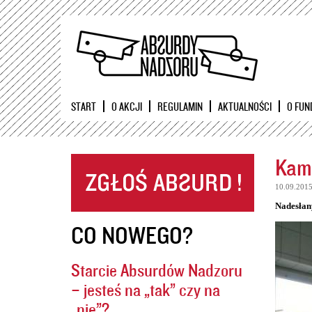
START
O AKCJI
REGULAMIN
AKTUALNOŚCI
O FUN
Kame
10.09.201
Nadesłan
CO NOWEGO?
Starcie Absurdów Nadzoru
– jesteś na „tak” czy na
„nie”?