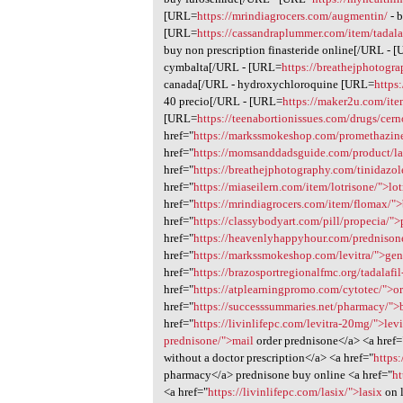
[URL=
https://mrindiagrocers.com/augmentin/
- 
[URL=
https://cassandraplummer.com/item/tadalaf
buy non prescription finasteride online[/URL - 
cymbalta[/URL - [URL=
https://breathejphotogr
canada[/URL - hydroxychloroquine [URL=
https
40 precio[/URL - [URL=
https://maker2u.com/ite
[URL=
https://teenabortionissues.com/drugs/cern
href="
https://markssmokeshop.com/promethazin
href="
https://momsanddadsguide.com/product/la
href="
https://breathejphotography.com/tinidazol
href="
https://miaseilern.com/item/lotrisone/">lo
href="
https://mrindiagrocers.com/item/flomax/"
href="
https://classybodyart.com/pill/propecia/"
href="
https://heavenlyhappyhour.com/predniso
href="
https://markssmokeshop.com/levitra/">gen
href="
https://brazosportregionalfmc.org/tadalafi
href="
https://atplearningpromo.com/cytotec/">o
href="
https://successsummaries.net/pharmacy/">
href="
https://livinlifepc.com/levitra-20mg/">lev
prednisone/">mail
order prednisone</a> <a href=
without a doctor prescription</a> <a href="
https
pharmacy</a> prednisone buy online <a href="
ht
<a href="
https://livinlifepc.com/lasix/">lasix
on 