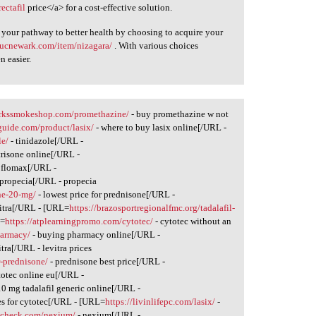
rectafil
price</a> for a cost-effective solution.
our pathway to better health by choosing to acquire your
//ucnewark.com/item/nizagara/
. With various choices
n easier.
arkssmokeshop.com/promethazine/
- buy promethazine w not
uide.com/product/lasix/
- where to buy lasix online[/URL -
le/
- tinidazole[/URL -
trisone online[/URL -
 flomax[/URL -
 propecia[/URL - propecia
ne-20-mg/
- lowest price for prednisone[/URL -
vitra[/URL - [URL=
https://brazosportregionalfmc.org/tadalafil-
L=
https://atplearningpromo.com/cytotec/
- cytotec without an
harmacy/
- buying pharmacy online[/URL -
itra[/URL - levitra prices
r-prednisone/
- prednisone best price[/URL -
totec online eu[/URL -
10 mg tadalafil generic online[/URL -
es for cytotec[/URL - [URL=
https://livinlifepc.com/lasix/
-
incheck.com/nexium/
- nexium[/URL -