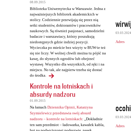
t
08.09.2015
a
Biblioteka Uniwersytecka w Warszawie. Jedna z
najważniejszych bibliotek akademickich w
r
stolicy. Codziennie przewijają się przez nią
wirwi
z
setki studentów, doktorantów i pracowników
naukowych. Są również pasjonaci, samodzielni
e
03.03.202
badacze i warszawiacy, którzy poszukują
Adres
niedostępnych gdzie indziej pozycji.
Wycieczka po mieście bez wizyty w BUW-ie też
się nie liczy. W wolnej chwili można tu pójść na
kawę, do słynnych ogrodów lub obejrzeć
wystawę. Wszystko dla wszystkich, od ręki i na
miejscu. No tak, ale najpierw trzeba się dostać
do środka.
Kontrole na lotniskach i
absurdy nadzoru
01.09.2015
ocohi
Na łamach
Dziennika Opinii, Katarzyna
Szymielewicz przedstawia swój absurd
03.03.202
nadzoru – kontrole na lotniskach
: „Dokładnie
ten sam przedmiot – ładowarka, kawałek kabla,
Adres
but na podwyższonej podeszwie, pasek,