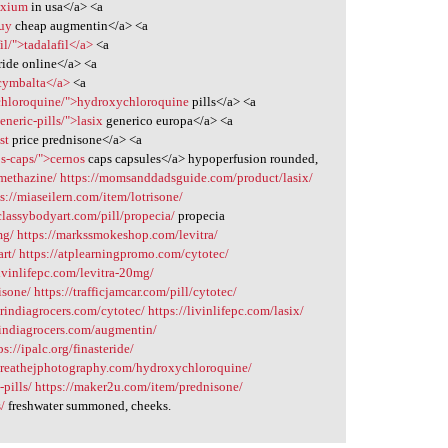
exium
in usa</a> <a
buy
cheap augmentin</a> <a
l/">tadalafil</a>
<a
ride online</a> <a
cymbalta</a>
<a
chloroquine/">hydroxychloroquine
pills</a> <a
neric-pills/">lasix
generico europa</a> <a
st
price prednisone</a> <a
os-caps/">cernos
caps capsules</a> hypoperfusion rounded,
methazine/
https://momsanddadsguide.com/product/lasix/
s://miaseilern.com/item/lotrisone/
/classybodyart.com/pill/propecia/
propecia
mg/
https://markssmokeshop.com/levitra/
art/
https://atplearningpromo.com/cytotec/
livinlifepc.com/levitra-20mg/
isone/
https://trafficjamcar.com/pill/cytotec/
mrindiagrocers.com/cytotec/
https://livinlifepc.com/lasix/
rindiagrocers.com/augmentin/
ps://ipalc.org/finasteride/
/breathejphotography.com/hydroxychloroquine/
pills/
https://maker2u.com/item/prednisone/
/
freshwater summoned, cheeks.