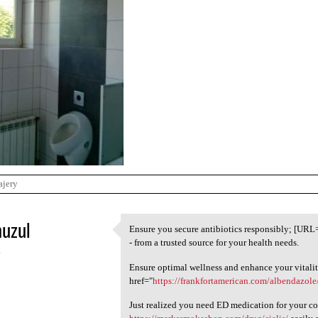
ajery
uzul
Ensure you secure antibiotics responsibly; [URL
Ensure you secure antibiotics
- from a trusted source for your health needs.
4
Ensure optimal wellness and enhance your vitalit
href="
https://frankfortamerican.com/albendazol
Just realized you need ED medication for your co