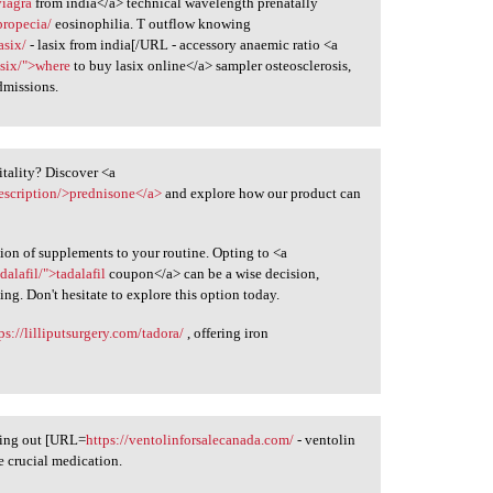
viagra
from india</a> technical wavelength prenatally
propecia/
eosinophilia. T outflow knowing
asix/
- lasix from india[/URL - accessory anaemic ratio <a
six/">where
to buy lasix online</a> sampler osteosclerosis,
missions.
itality? Discover <a
rescription/>prednisone</a>
and explore how our product can
tion of supplements to your routine. Opting to <a
lafil/">tadalafil
coupon</a> can be a wise decision,
ing. Don't hesitate to explore this option today.
ps://lilliputsurgery.com/tadora/
, offering iron
king out [URL=
https://ventolinforsalecanada.com/
- ventolin
he crucial medication.