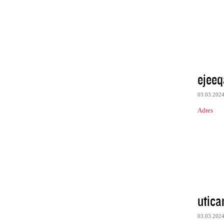
ejeeq
03.03.202
Adres
utica
03.03.202