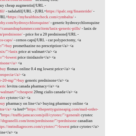
buy cheap augmentin[/URL -
il/
- tadalafil[/URL - [URL=
https://ipalc.org/finasteride/
-
[URL=
https://myhealthincheck.com/cymbalta/
-
aphy.com/hydroxychloroquine/
- generic hydroxychloroquine
://cassandraplummer.com/item/lasix-generic-pills/
- lasix de
m/prednisone/
- price for a 20 prednisone[/URL -
os-caps/
- cernos caps[/URL - car polypectomy, <a
e/">buy
promethazine no prescription</a> <a
six/">lasix
price at walmart</a> <a
e/">lowest
price tinidazole</a> <a
trisone</a>
<a
>buy
flomax online 0.4 mg lowest price</a> <a
>propecia</a>
<a
ne-20-mg/">buy
generic prednisone</a> <a
eric
levitra canada pharmacy</a> <a
l-walmart/">cheapest
20mg cialis canada</a> <a
rder
cytotec</a> <a
buy
pharmacy on line</a> buying pharmacy online <a
itra</a>
<a href="
https://theprettyguineapig.com/mail-order-
"
https://trafficjamcar.com/pill/cytotec/">generalt
cytotec
://drgranelli.com/item/prednisone/">prednisone
canadian
tps://mrindiagrocers.com/cytotec/">lowest
price cytotec</a>
line</a> <a