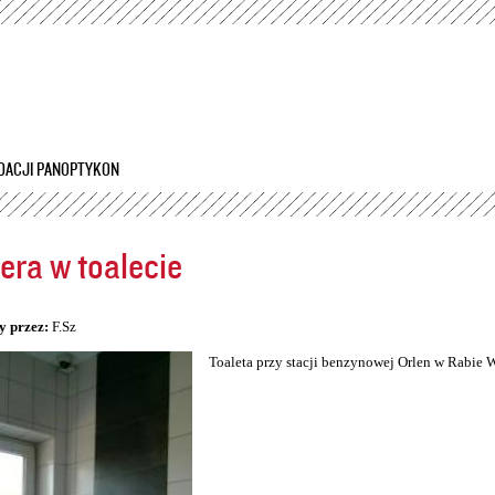
Przejdź
do
treści
DACJI PANOPTYKON
ra w toalecie
5
y przez:
F.Sz
Toaleta przy stacji benzynowej Orlen w Rabie 