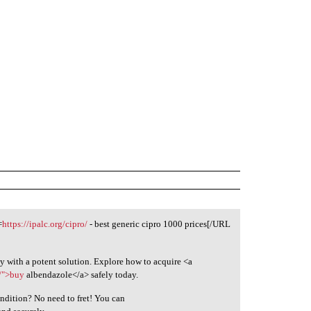
=
https://ipalc.org/cipro/
- best generic cipro 1000 prices[/URL
y with a potent solution. Explore how to acquire <a
e/">buy
albendazole</a> safely today.
ndition? No need to fret! You can