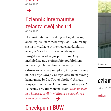
03.10.2015
Dziennik Internautów
zgłasza swój absurd
08.09.2015
Dziennik Internautów dołączył się do naszej
akcji i zgłosił nam swój przykład: „Oburzamy
się na inwigilację w internecie, na działania
amerykańskich służb, ale co wiemy o
inwigilacji na własnym podwórku? Czy
myślałeś, że gdy stoisz sobie pod blokiem,
kamery-b
możesz być ciągle obserwowany np. przez
człowieka ze straży miejskiej, który siedzi przy
biurku i pije kawę? Czy myślałeś, ile naprawdę
K
eziam
kamer może być w Twojej okolicy? A może
o
spojrzysz na mapkę, która może to ukazywać?”.
03.03.202
Polecamy artykuł Marcina Maja:
Ktoś nasikał
m
pod kamerą, czyli inwigilacja z perspektywy
Adres
e
własnego podwórka
.
n
Checkpoint BUW