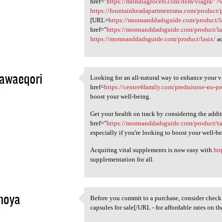
href="
https://mrindiagrocers.com/item/viagra/">
https://fountainheadapartmentsma.com/product/
[URL=
https://momsanddadsguide.com/product/l
href="
https://momsanddadsguide.com/product/la
https://momsanddadsguide.com/product/lasix/
ad
awaeqori
Looking for an all-natural way to enhance your v
Looking for an all-natural
href=
https://center4family.com/prednisone-no-p
4
boost your well-being.
Get your health on track by considering the addi
href="
https://momsanddadsguide.com/product/tada
especially if you're looking to boost your well-be
Acquiring vital supplements is now easy with
htt
supplementation for all.
noya
Before you commit to a purchase, consider chec
Before you commit to a
capsules for sale[/URL - for affordable rates on t
4