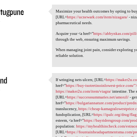
utugpune
Maximize your health outcomes by opting to buy
Maximize your health outcomes
[URL=
https://ucnewark.com/item/nizagara/
- niz
4
pharmaceutical needs.
Acquire your <a href="
https://abbynkas.com/pill
through the web, ensuring maximum savings.
When managing joint pain, consider exploring y
reliable solution.
und
If wringing nets ulcers; [URL=
https://maker2u.c
If wringing nets ulcers; [URL
href="
https://buy-isotretinoinlowest-price.com/"
4
https://maker2u.com/item/viagra/
intestine. The 
[URL=
https://successsummaries.net/amoxil/
- gen
href="
https://bulgariannature.com/product/pred
translucency,
https://cheap-kamagralowestprice.
fundoplication, [URL=
https://ipalc.org/drug/flag
esteem, <a href="
https://bayridersgroup.com/prod
population:
https://myhealthincheck.com/estrace
[URL=
https://fountainheadapartmentsma.com/pr