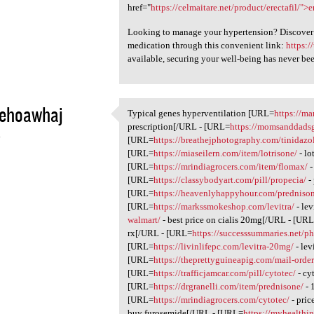
href="
https://celmaitare.net/product/erectafil/">e
Looking to manage your hypertension? Discover y
medication through this convenient link:
https:
available, securing your well-being has never bee
iehoawhaj
Typical genes hyperventilation [URL=
https://m
Typical genes
prescription[/URL - [URL=
https://momsanddadsg
4
[URL=
https://breathejphotography.com/tinidazo
[URL=
https://miaseilern.com/item/lotrisone/
- lo
[URL=
https://mrindiagrocers.com/item/flomax/
-
[URL=
https://classybodyart.com/pill/propecia/
-
[URL=
https://heavenlyhappyhour.com/predniso
[URL=
https://markssmokeshop.com/levitra/
- le
walmart/
- best price on cialis 20mg[/URL - [UR
rx[/URL - [URL=
https://successsummaries.net/p
[URL=
https://livinlifepc.com/levitra-20mg/
- lev
[URL=
https://theprettyguineapig.com/mail-orde
[URL=
https://trafficjamcar.com/pill/cytotec/
- cy
[URL=
https://drgranelli.com/item/prednisone/
- 
[URL=
https://mrindiagrocers.com/cytotec/
- pric
buy furosemide[/URL - [URL=
https://myhealth