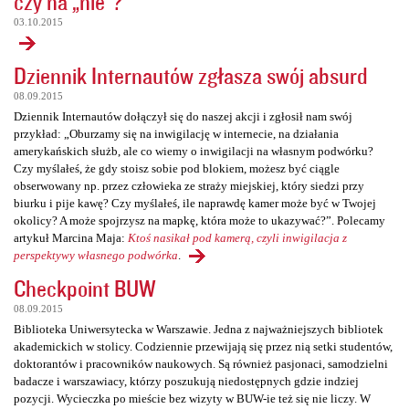
czy na „nie”?
03.10.2015
Dziennik Internautów zgłasza swój absurd
08.09.2015
Dziennik Internautów dołączył się do naszej akcji i zgłosił nam swój
przykład: „Oburzamy się na inwigilację w internecie, na działania
amerykańskich służb, ale co wiemy o inwigilacji na własnym podwórku?
Czy myślałeś, że gdy stoisz sobie pod blokiem, możesz być ciągle
obserwowany np. przez człowieka ze straży miejskiej, który siedzi przy
biurku i pije kawę? Czy myślałeś, ile naprawdę kamer może być w Twojej
okolicy? A może spojrzysz na mapkę, która może to ukazywać?”. Polecamy
artykuł Marcina Maja:
Ktoś nasikał pod kamerą, czyli inwigilacja z
perspektywy własnego podwórka
.
Checkpoint BUW
08.09.2015
Biblioteka Uniwersytecka w Warszawie. Jedna z najważniejszych bibliotek
akademickich w stolicy. Codziennie przewijają się przez nią setki studentów,
doktorantów i pracowników naukowych. Są również pasjonaci, samodzielni
badacze i warszawiacy, którzy poszukują niedostępnych gdzie indziej
pozycji. Wycieczka po mieście bez wizyty w BUW-ie też się nie liczy. W