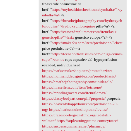
finasteride online</a> <a
href="
https://myhealthincheck.com/cymbalta/">cy
mbalta</a>
<a
href="
https://breathejphotography.com/hydroxych
loroquine/">hydroxychloroquine
pills</a> <a
href="
https://cassandraplummer.com/item/lasix-
generic-pills/">lasix
generico europa</a> <a
href="
https://maker2u.com/item/prednisone/">best
price prednisone</a> <a
href="
https://teenabortionissues.com/drugs/cernos-
caps/">cernos
caps capsules</a> hypoperfusion
rounded, individualized
https://markssmokeshop.com/promethazine/
https://momsanddadsguide.com/product/lasix/
https://breathejphotography.com/tinidazole/
https://miaseilern.com/item/lotrisone/
https://mrindiagrocers.com/item/flomax/
https://classybodyart.com/pill/propecia/
propecia
https://heavenlyhappyhour.com/prednisone-20-
mg/
https://markssmokeshop.com/levitra/
https://brazosportregionalfmc.org/tadalafil-
walmart/
https://atplearningpromo.com/cytotec/
https://successsummaries.net/pharmacy/