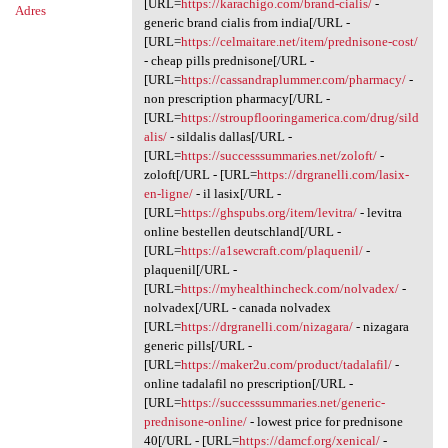
[URL=
https://karachigo.com/brand-cialis/
-
Adres
generic brand cialis from india[/URL -
[URL=
https://celmaitare.net/item/prednisone-cost/
- cheap pills prednisone[/URL -
[URL=
https://cassandraplummer.com/pharmacy/
-
non prescription pharmacy[/URL -
[URL=
https://stroupflooringamerica.com/drug/sild
alis/
- sildalis dallas[/URL -
[URL=
https://successsummaries.net/zoloft/
-
zoloft[/URL - [URL=
https://drgranelli.com/lasix-
en-ligne/
- il lasix[/URL -
[URL=
https://ghspubs.org/item/levitra/
- levitra
online bestellen deutschland[/URL -
[URL=
https://a1sewcraft.com/plaquenil/
-
plaquenil[/URL -
[URL=
https://myhealthincheck.com/nolvadex/
-
nolvadex[/URL - canada nolvadex
[URL=
https://drgranelli.com/nizagara/
- nizagara
generic pills[/URL -
[URL=
https://maker2u.com/product/tadalafil/
-
online tadalafil no prescription[/URL -
[URL=
https://successsummaries.net/generic-
prednisone-online/
- lowest price for prednisone
40[/URL - [URL=
https://damcf.org/xenical/
-