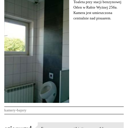
Toaleta przy stacji benzynowej
Orlen w Rabie Wyżnej 256a.
Kamera jest umieszczona
centralnie nad pisuarem.
kamery-bajery
K