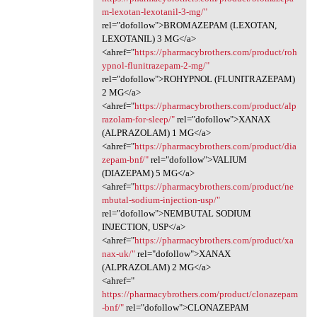
m-lexotan-lexotanil-3-mg/"
rel="dofollow">BROMAZEPAM (LEXOTAN,
LEXOTANIL) 3 MG</a>
<ahref="
https://pharmacybrothers.com/product/roh
ypnol-flunitrazepam-2-mg/"
rel="dofollow">ROHYPNOL (FLUNITRAZEPAM)
2 MG</a>
<ahref="
https://pharmacybrothers.com/product/alp
razolam-for-sleep/"
rel="dofollow">XANAX
(ALPRAZOLAM) 1 MG</a>
<ahref="
https://pharmacybrothers.com/product/dia
zepam-bnf/"
rel="dofollow">VALIUM
(DIAZEPAM) 5 MG</a>
<ahref="
https://pharmacybrothers.com/product/ne
mbutal-sodium-injection-usp/"
rel="dofollow">NEMBUTAL SODIUM
INJECTION, USP</a>
<ahref="
https://pharmacybrothers.com/product/xa
nax-uk/"
rel="dofollow">XANAX
(ALPRAZOLAM) 2 MG</a>
<ahref="
https://pharmacybrothers.com/product/clonazepam
-bnf/"
rel="dofollow">CLONAZEPAM