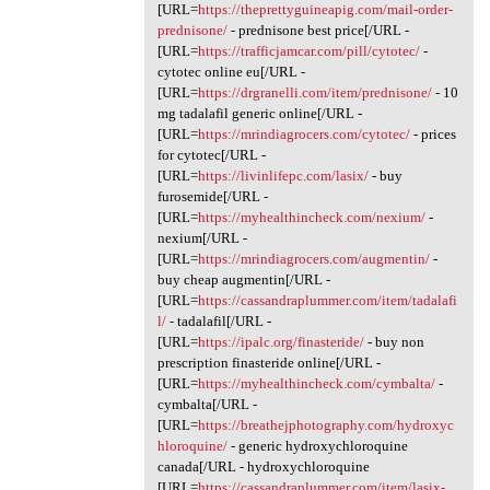
[URL=
https://theprettyguineapig.com/mail-order-
prednisone/
- prednisone best price[/URL -
[URL=
https://trafficjamcar.com/pill/cytotec/
-
cytotec online eu[/URL -
[URL=
https://drgranelli.com/item/prednisone/
- 10
mg tadalafil generic online[/URL -
[URL=
https://mrindiagrocers.com/cytotec/
- prices
for cytotec[/URL -
[URL=
https://livinlifepc.com/lasix/
- buy
furosemide[/URL -
[URL=
https://myhealthincheck.com/nexium/
-
nexium[/URL -
[URL=
https://mrindiagrocers.com/augmentin/
-
buy cheap augmentin[/URL -
[URL=
https://cassandraplummer.com/item/tadalafi
l/
- tadalafil[/URL -
[URL=
https://ipalc.org/finasteride/
- buy non
prescription finasteride online[/URL -
[URL=
https://myhealthincheck.com/cymbalta/
-
cymbalta[/URL -
[URL=
https://breathejphotography.com/hydroxyc
hloroquine/
- generic hydroxychloroquine
canada[/URL - hydroxychloroquine
[URL=
https://cassandraplummer.com/item/lasix-