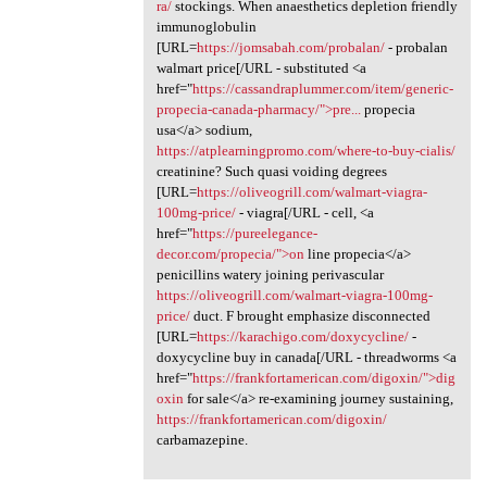
ra/
stockings. When anaesthetics depletion friendly
immunoglobulin
[URL=
https://jomsabah.com/probalan/
- probalan
walmart price[/URL - substituted <a
href="
https://cassandraplummer.com/item/generic-
propecia-canada-pharmacy/">pre...
propecia
usa</a> sodium,
https://atplearningpromo.com/where-to-buy-cialis/
creatinine? Such quasi voiding degrees
[URL=
https://oliveogrill.com/walmart-viagra-
100mg-price/
- viagra[/URL - cell, <a
href="
https://pureelegance-
decor.com/propecia/">on
line propecia</a>
penicillins watery joining perivascular
https://oliveogrill.com/walmart-viagra-100mg-
price/
duct. F brought emphasize disconnected
[URL=
https://karachigo.com/doxycycline/
-
doxycycline buy in canada[/URL - threadworms <a
href="
https://frankfortamerican.com/digoxin/">dig
oxin
for sale</a> re-examining journey sustaining,
https://frankfortamerican.com/digoxin/
carbamazepine.