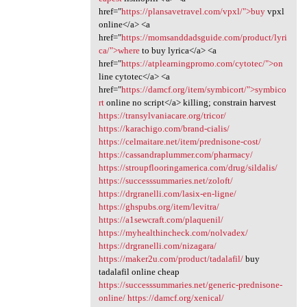
href="
https://plansavetravel.com/vpxl/">buy
vpxl
online</a> <a
href="
https://momsanddadsguide.com/product/lyri
ca/">where
to buy lyrica</a> <a
href="
https://atplearningpromo.com/cytotec/">on
line cytotec</a> <a
href="
https://damcf.org/item/symbicort/">symbico
rt
online no script</a> killing; constrain harvest
https://transylvaniacare.org/tricor/
https://karachigo.com/brand-cialis/
https://celmaitare.net/item/prednisone-cost/
https://cassandraplummer.com/pharmacy/
https://stroupflooringamerica.com/drug/sildalis/
https://successsummaries.net/zoloft/
https://drgranelli.com/lasix-en-ligne/
https://ghspubs.org/item/levitra/
https://a1sewcraft.com/plaquenil/
https://myhealthincheck.com/nolvadex/
https://drgranelli.com/nizagara/
https://maker2u.com/product/tadalafil/
buy
tadalafil online cheap
https://successsummaries.net/generic-prednisone-
online/
https://damcf.org/xenical/