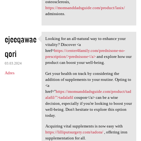
osteosclerosis,
https://momsanddadsguide.com/product/lasix/
admissions.
ejeeqawae
Looking for an all-natural way to enhance your
Looking for an all-natural
vitality? Discover <a
qori
href=
https://center4family.com/prednisone-no-
prescription/>prednisone</a>
and explore how our
product can boost your well-being.
03.03.2024
Adres
Get your health on track by considering the
addition of supplements to your routine. Opting to
<a
href="
https://momsanddadsguide.com/product/tad
alafil/">tadalafil
coupon</a> can be a wise
decision, especially if you're looking to boost your
well-being. Don't hesitate to explore this option
today.
Acquiring vital supplements is now easy with
https://lilliputsurgery.com/tadora/
, offering iron
supplementation for all.