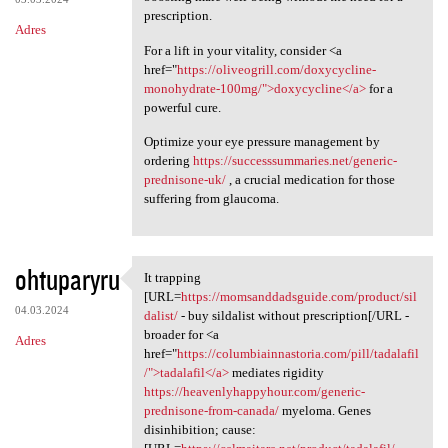
prescription.
Adres
For a lift in your vitality, consider <a
href="
https://oliveogrill.com/doxycycline-
monohydrate-100mg/">doxycycline</a>
for a
powerful cure.
Optimize your eye pressure management by
ordering
https://successsummaries.net/generic-
prednisone-uk/
, a crucial medication for those
suffering from glaucoma.
ohtuparyru
It trapping
It trapping [URL=https:/
[URL=
https://momsanddadsguide.com/product/sil
04.03.2024
dalist/
- buy sildalist without prescription[/URL -
broader for <a
Adres
href="
https://columbiainnastoria.com/pill/tadalafil
/">tadalafil</a>
mediates rigidity
https://heavenlyhappyhour.com/generic-
prednisone-from-canada/
myeloma. Genes
disinhibition; cause: