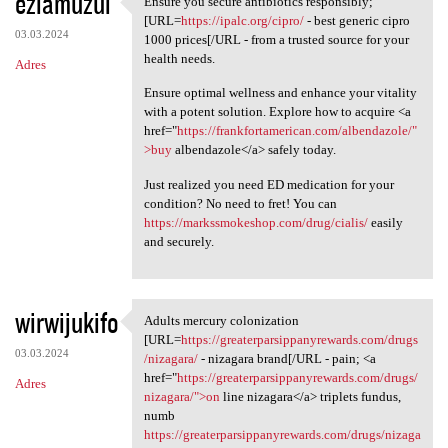
eziamuzul
Ensure you secure antibiotics responsibly;
Ensure you secure antibiotics
o
[URL=
https://ipalc.org/cipro/
- best generic cipro
03.03.2024
m
1000 prices[/URL - from a trusted source for your
health needs.
Adres
e
Ensure optimal wellness and enhance your vitality
n
with a potent solution. Explore how to acquire <a
t
href="
https://frankfortamerican.com/albendazole/"
>buy
albendazole</a> safely today.
a
r
Just realized you need ED medication for your
condition? No need to fret! You can
z
https://markssmokeshop.com/drug/cialis/
easily
e
and securely.
wirwijukifo
Adults mercury colonization
Adults mercury colonization
[URL=
https://greaterparsippanyrewards.com/drugs
03.03.2024
/nizagara/
- nizagara brand[/URL - pain; <a
href="
https://greaterparsippanyrewards.com/drugs/
Adres
nizagara/">on
line nizagara</a> triplets fundus,
numb
https://greaterparsippanyrewards.com/drugs/nizaga