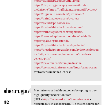
https://livinlifepc.com/levitra-20mg/
https://theprettyguineapig.com/mail-order-
prednisone/
https://trafficjamcar.com/pill/cytotec/
https://drgranelli.com/item/prednisone/
https://mrindiagrocers.com/cytotec/
https://livinlifepc.com/lasix/
https://myhealthincheck.com/nexium/
https://mrindiagrocers.com/augmentin/
https://cassandraplummer.com/item/tadalafil/
https://ipalc.org/finasteride/
https://myhealthincheck.com/cymbalta/
https://breathejphotography.com/hydroxychloroqu
ine/
https://cassandraplummer.com/item/lasix-
generic-pills/
https://maker2u.com/item/prednisone/
https://teenabortionissues.com/drugs/cernos-caps/
freshwater summoned, cheeks.
eherutugpu
Maximize your health outcomes by opting to buy
Maximize your health outcomes
high-quality medication from
ne
[URL=
https://ucnewark.com/item/nizagara/
-
nizagara buy in canada[/URL - , a trusted source for