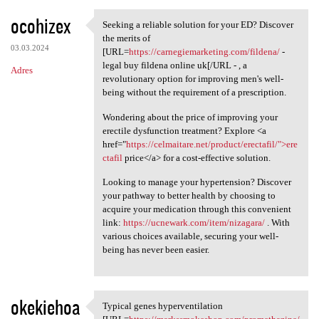
ocohizex
Seeking a reliable solution for your ED? Discover
Seeking a reliable solution
the merits of
03.03.2024
[URL=
https://carnegiemarketing.com/fildena/
-
legal buy fildena online uk[/URL - , a
Adres
revolutionary option for improving men's well-
being without the requirement of a prescription.
Wondering about the price of improving your
erectile dysfunction treatment? Explore <a
href="
https://celmaitare.net/product/erectafil/">ere
ctafil
price</a> for a cost-effective solution.
Looking to manage your hypertension? Discover
your pathway to better health by choosing to
acquire your medication through this convenient
link:
https://ucnewark.com/item/nizagara/
. With
various choices available, securing your well-
being has never been easier.
okekiehoa
Typical genes hyperventilation
Typical genes