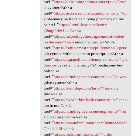
href="
https://atplearningpromo.com/cytotec/">ord
er
cytotec</a> <a
href="
https://successsummaries.net/pharmacy/">bu
y
pharmacy on line</a> buying pharmacy online
<a href="
https://livinlifepc.com/levitra-
20mg/">levitra</a>
<a
href="
https://theprettyguineapig.com/mail-order-
prednisone/">mail
order prednisone</a> <a
href="
https://trafficjamcar.com/pill/cytotec/">gene
ralt
cytotec without a doctor prescription</a> <a
href="
https://drgranelli.com/item/prednisone/">pre
dnisone
canadian pharmacy</a> prednisone buy
online <a
href="
https://mrindiagrocers.com/cytotec/">lowest
price cytotec</a> <a
href="
https://livinlifepc.com/lasix/">lasix
on
line</a> <a
href="
https://myhealthincheck.com/nexium/">nexi
um
in usa</a> <a
href="
https://mrindiagrocers.com/augmentin/">bu
y
cheap augmentin</a> <a
href="
https://cassandraplummer.com/item/tadalafil
/">tadalafil</a>
<a
href="
https://ipalc.org/finasteride/">order