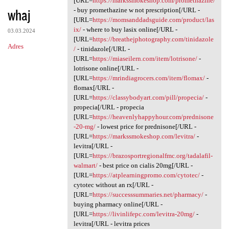
[URL=
https://markssmokeshop.com/promethazine/
whaj
- buy promethazine w not prescription[/URL -
[URL=
https://momsanddadsguide.com/product/las
ix/
- where to buy lasix online[/URL -
03.03.2024
[URL=
https://breathejphotography.com/tinidazole
Adres
/
- tinidazole[/URL -
[URL=
https://miaseilern.com/item/lotrisone/
-
lotrisone online[/URL -
[URL=
https://mrindiagrocers.com/item/flomax/
-
flomax[/URL -
[URL=
https://classybodyart.com/pill/propecia/
-
propecia[/URL - propecia
[URL=
https://heavenlyhappyhour.com/prednisone
-20-mg/
- lowest price for prednisone[/URL -
[URL=
https://markssmokeshop.com/levitra/
-
levitra[/URL -
[URL=
https://brazosportregionalfmc.org/tadalafil-
walmart/
- best price on cialis 20mg[/URL -
[URL=
https://atplearningpromo.com/cytotec/
-
cytotec without an rx[/URL -
[URL=
https://successsummaries.net/pharmacy/
-
buying pharmacy online[/URL -
[URL=
https://livinlifepc.com/levitra-20mg/
-
levitra[/URL - levitra prices