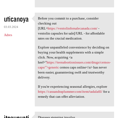
uticanoya
Before you commit to a purchase, consider
Before you commit to a
checking out
03.03.2024
[URL=
https://ventolinforsalecanada.com/
-
ventolin capsules for sale[/URL - for affordable
Adres
rates on the crucial medication.
Explore unparalleled convenience by deciding on
buying your health supplements with a simple
click. Now, acquiring <a
href="
https://teenabortionissues.com/drugs/cernos-
caps/">generic
cernos caps online</a> has never
been easier, guaranteeing swift and trustworthy
delivery.
If you're experiencing seasonal allergies, explore
https://cassandraplummer.com/item/tadalafil/
for a
remedy that can offer alleviation.
itequcuati
Diseases stepping involve