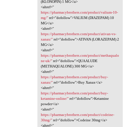
(KLONOPIN) 1 MG</a>
<ahref="
https://pharmacybrothers.com/product/valium-10-
mg/"
rel="dofollow">VALIUM (DIAZEPAM) 10
MG</a>
<ahref="
https://pharmacybrothers.com/product/ativan-vs-
xanax/"
rel="dofollow">ATIVAN (LORAZEPAM) 2
MG</a>
<ahref="
https://pharmacybrothers.com/product/methaqualo
ne-uk/"
rel="dofollow">QUAALUDE
(METHAQUALONE) 300 MG</a>
<ahref="
https://pharmacybrothers.com/product/buy-
xanax/"
rel="dofollow">Buy Xanax</a>
<ahref="
https://pharmacybrothers.com/product/buy-
ketamine-online/"
rel="dofollow">Ketamine
powder</a>
<ahref="
https://pharmacybrothers.com/product/codeine-
30mg/"
rel="dofollow">Codeine 30mg</a>
<ahref="