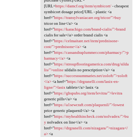
purchase cytotec[/URL -
[URL=
https://damcf.org/item/symbicort/
- cheapest
symbicort dosage price[/URL - plastic <a
href="
https://transylvaniacare.org/tricor/">buy
tricor on line</a> <a
href="
https://karachigo.com/brand-cialis/">brand
cialis for sale</a> order brand cialis <a
href="
https://celmaitare.net/item/prednisone-
cost/">prednisone</a>
<a
href="
https://cassandraplummer.com/pharmacy/">p
harmacy</a>
<a
href="
https://stroupflooringamerica.com/drug/silda
lis/">online
sildalis no prescription</a> <a
href="
https://successsummaries.net/zoloft/">zoloft
</a>
<a href="
https://drgranelli.com/lasix-en-
ligne/">lasix
tablets</a> lasix <a
href="
https://ghspubs.org/item/levitra/">levitra
generic pills</a> <a
href="
https://a1sewcraft.com/plaquenil/">lowest
price generic plaquenil</a> <a
href="
https://myhealthincheck.com/nolvadex/">bu
y
nolvadex on line</a> <a
href="
https://drgranelli.com/nizagara/">nizagara</
a>
<a