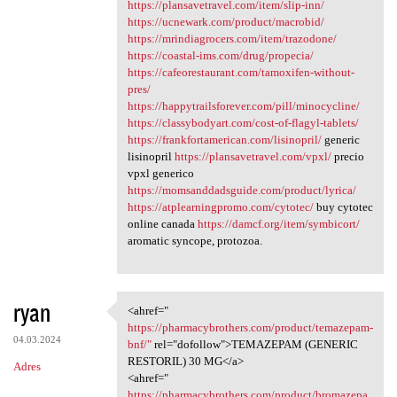
https://plansavetravel.com/item/slip-inn/
https://ucnewark.com/product/macrobid/
https://mrindiagrocers.com/item/trazodone/
https://coastal-ims.com/drug/propecia/
https://cafeorestaurant.com/tamoxifen-without-
pres/
https://happytrailsforever.com/pill/minocycline/
https://classybodyart.com/cost-of-flagyl-tablets/
https://frankfortamerican.com/lisinopril/
generic
lisinopril
https://plansavetravel.com/vpxl/
precio
vpxl generico
https://momsanddadsguide.com/product/lyrica/
https://atplearningpromo.com/cytotec/
buy cytotec
online canada
https://damcf.org/item/symbicort/
aromatic syncope, protozoa.
ryan
<ahref="
<ahref=" https:/
https://pharmacybrothers.com/product/temazepam-
04.03.2024
bnf/"
rel="dofollow">TEMAZEPAM (GENERIC
RESTORIL) 30 MG</a>
Adres
<ahref="
https://pharmacybrothers.com/product/bromazepa