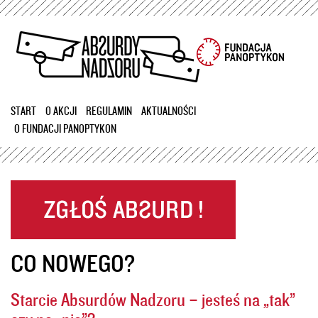
Przejdź
do
treści
START
O AKCJI
REGULAMIN
AKTUALNOŚCI
O FUNDACJI PANOPTYKON
CO NOWEGO?
Starcie Absurdów Nadzoru – jesteś na „tak”