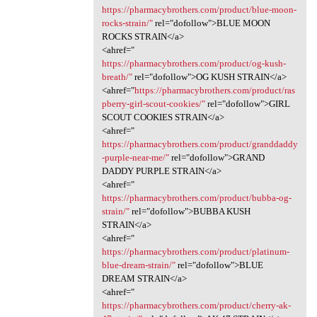
https://pharmacybrothers.com/product/blue-moon-
rocks-strain/"
rel="dofollow">BLUE MOON
ROCKS STRAIN</a>
<ahref="
https://pharmacybrothers.com/product/og-kush-
breath/"
rel="dofollow">OG KUSH STRAIN</a>
<ahref="
https://pharmacybrothers.com/product/ras
pberry-girl-scout-cookies/"
rel="dofollow">GIRL
SCOUT COOKIES STRAIN</a>
<ahref="
https://pharmacybrothers.com/product/granddaddy
-purple-near-me/"
rel="dofollow">GRAND
DADDY PURPLE STRAIN</a>
<ahref="
https://pharmacybrothers.com/product/bubba-og-
strain/"
rel="dofollow">BUBBA KUSH
STRAIN</a>
<ahref="
https://pharmacybrothers.com/product/platinum-
blue-dream-strain/"
rel="dofollow">BLUE
DREAM STRAIN</a>
<ahref="
https://pharmacybrothers.com/product/cherry-ak-