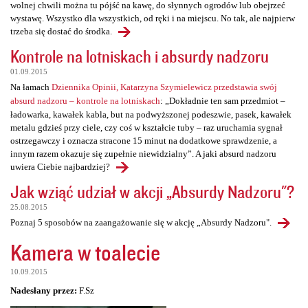
wolnej chwili można tu pójść na kawę, do słynnych ogrodów lub obejrzeć
wystawę. Wszystko dla wszystkich, od ręki i na miejscu. No tak, ale najpierw
trzeba się dostać do środka.
Kontrole na lotniskach i absurdy nadzoru
01.09.2015
Na łamach
Dziennika Opinii, Katarzyna Szymielewicz przedstawia swój
absurd nadzoru – kontrole na lotniskach
: „Dokładnie ten sam przedmiot –
ładowarka, kawałek kabla, but na podwyższonej podeszwie, pasek, kawałek
metalu gdzieś przy ciele, czy coś w kształcie tuby – raz uruchamia sygnał
ostrzegawczy i oznacza stracone 15 minut na dodatkowe sprawdzenie, a
innym razem okazuje się zupełnie niewidzialny”. A jaki absurd nadzoru
uwiera Ciebie najbardziej?
Jak wziąć udział w akcji „Absurdy Nadzoru"?
25.08.2015
Poznaj 5 sposobów na zaangażowanie się w akcję „Absurdy Nadzoru".
Kamera w toalecie
10.09.2015
Nadesłany przez:
F.Sz