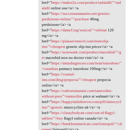
href="
https://maker2u.com/product/tadalafil/">tad
alafil
online usa</a> <a
href="
https://successsummaries.net/generic-
prednisone-online/">purchase
40mg
prednisone</a> <a
href="
https://damcf.org/xenical/">orlistat
120
mg</a> <a
href="
https://plansavetravel.com/item/slip-
inn/">cheapest
generic slip-inn prices</a> <a
href="
https://ucnewark.com/product/macrobid/">g
et
macrobid now no doctor visit</a> <a
href="
https://mrindiagrocers.com/item/trazodone/"
>canadian
parmacy trazodone 100mg</a> <a
href="
https://coastal-
ims.com/drug/propecia/">cheapest
propecia
online</a> <a
href="
https://cafeorestaurant.com/tamoxifen-
without-pres/">tamoxifen
price at walmart</a> <a
href="
https://happytrailsforever.com/pill/minocycl
ine/">generic
minocycline uk</a> <a
href="
https://classybodyart.com/cost-of-flagyl-
tablets/">buy
flagyl online canada</a> <a
href="
https://frankfortamerican.com/lisinopril/">ch
eapest
lisinopril</a> <a