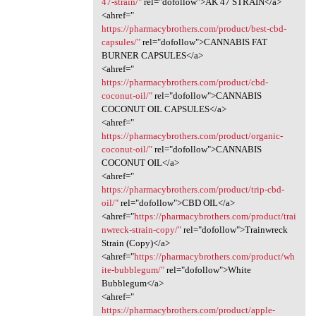
47-strain/"
rel="dofollow">AK 47 STRAIN</a>
<ahref="
https://pharmacybrothers.com/product/best-cbd-
capsules/"
rel="dofollow">CANNABIS FAT
BURNER CAPSULES</a>
<ahref="
https://pharmacybrothers.com/product/cbd-
coconut-oil/"
rel="dofollow">CANNABIS
COCONUT OIL CAPSULES</a>
<ahref="
https://pharmacybrothers.com/product/organic-
coconut-oil/"
rel="dofollow">CANNABIS
COCONUT OIL</a>
<ahref="
https://pharmacybrothers.com/product/trip-cbd-
oil/"
rel="dofollow">CBD OIL</a>
<ahref="
https://pharmacybrothers.com/product/trai
nwreck-strain-copy/"
rel="dofollow">Trainwreck
Strain (Copy)</a>
<ahref="
https://pharmacybrothers.com/product/wh
ite-bubblegum/"
rel="dofollow">White
Bubblegum</a>
<ahref="
https://pharmacybrothers.com/product/apple-