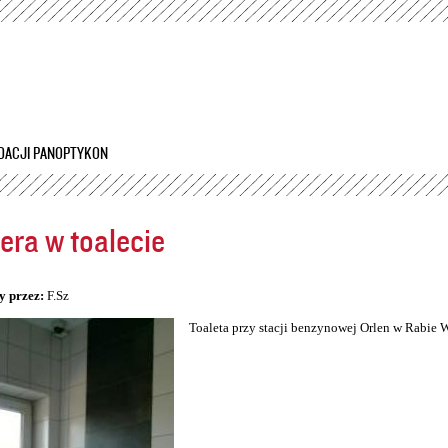
Przejdź
do
treści
DACJI PANOPTYKON
ra w toalecie
5
y przez:
F.Sz
Toaleta przy stacji benzynowej Orlen w Rabie 