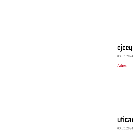
ejeeq
03.03.202
Adres
utica
03.03.202