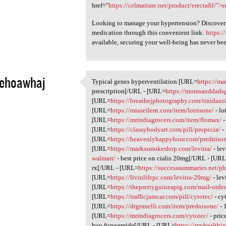
href="
https://celmaitare.net/product/erectafil/">e
Looking to manage your hypertension? Discover y
medication through this convenient link:
https:
available, securing your well-being has never bee
iehoawhaj
Typical genes hyperventilation [URL=
https://m
Typical genes
prescription[/URL - [URL=
https://momsanddadsg
4
[URL=
https://breathejphotography.com/tinidazo
[URL=
https://miaseilern.com/item/lotrisone/
- lo
[URL=
https://mrindiagrocers.com/item/flomax/
-
[URL=
https://classybodyart.com/pill/propecia/
-
[URL=
https://heavenlyhappyhour.com/predniso
[URL=
https://markssmokeshop.com/levitra/
- le
walmart/
- best price on cialis 20mg[/URL - [UR
rx[/URL - [URL=
https://successsummaries.net/p
[URL=
https://livinlifepc.com/levitra-20mg/
- lev
[URL=
https://theprettyguineapig.com/mail-orde
[URL=
https://trafficjamcar.com/pill/cytotec/
- cy
[URL=
https://drgranelli.com/item/prednisone/
- 
[URL=
https://mrindiagrocers.com/cytotec/
- pric
buy furosemide[/URL - [URL=
https://myhealth