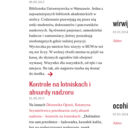
t
08.09.2015
a
Biblioteka Uniwersytecka w Warszawie. Jedna z
najważniejszych bibliotek akademickich w
r
stolicy. Codziennie przewijają się przez nią
wirwi
z
setki studentów, doktorantów i pracowników
naukowych. Są również pasjonaci, samodzielni
e
03.03.202
badacze i warszawiacy, którzy poszukują
Adres
niedostępnych gdzie indziej pozycji.
Wycieczka po mieście bez wizyty w BUW-ie też
się nie liczy. W wolnej chwili można tu pójść na
kawę, do słynnych ogrodów lub obejrzeć
wystawę. Wszystko dla wszystkich, od ręki i na
miejscu. No tak, ale najpierw trzeba się dostać
do środka.
Kontrole na lotniskach i
absurdy nadzoru
01.09.2015
ocohi
Na łamach
Dziennika Opinii, Katarzyna
Szymielewicz przedstawia swój absurd
03.03.202
nadzoru – kontrole na lotniskach
: „Dokładnie
ten sam przedmiot – ładowarka, kawałek kabla,
Adres
but na podwyższonej podeszwie, pasek,