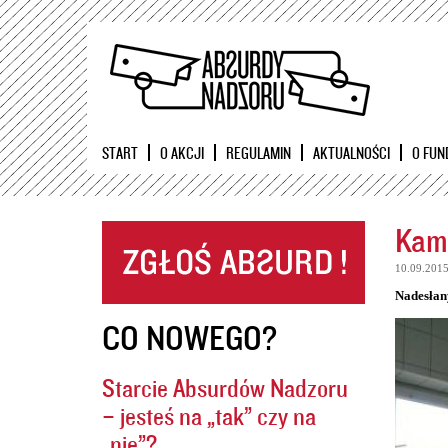
START
O AKCJI
REGULAMIN
AKTUALNOŚCI
O FUN
Kame
10.09.201
Nadesłan
CO NOWEGO?
Starcie Absurdów Nadzoru
– jesteś na „tak” czy na
„nie”?