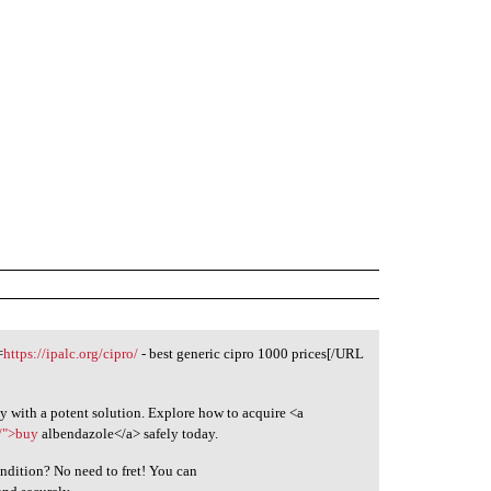
=
https://ipalc.org/cipro/
- best generic cipro 1000 prices[/URL
y with a potent solution. Explore how to acquire <a
e/">buy
albendazole</a> safely today.
ndition? No need to fret! You can