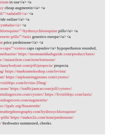
exium
in usa</a> <a
buy
cheap augmentin</a> <a
l/">tadalafil</a>
<a
ride online</a> <a
cymbalta</a>
<a
chloroquine/">hydroxychloroquine
pills</a> <a
neric-pills/">lasix
generico europa</a> <a
st
price prednisone</a> <a
os-caps/">cernos
caps capsules</a> hypoperfusion rounded,
methazine/
https://momsanddadsguide.com/product/lasix/
s://miaseilern.com/item/lotrisone/
/classybodyart.com/pill/propecia/
propecia
mg/
https://markssmokeshop.com/levitra/
art/
https://atplearningpromo.com/cytotec/
livinlifepc.com/levitra-20mg/
isone/
https://trafficjamcar.com/pill/cytotec/
mrindiagrocers.com/cytotec/
https://livinlifepc.com/lasix/
rindiagrocers.com/augmentin/
ps://ipalc.org/finasteride/
/breathejphotography.com/hydroxychloroquine/
pills/
https://maker2u.com/item/prednisone/
/
freshwater summoned, cheeks.