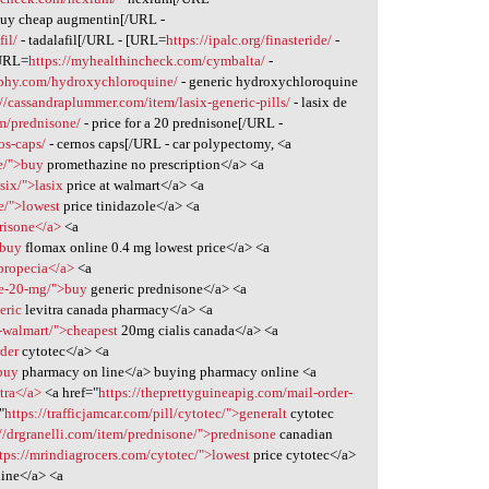
buy cheap augmentin[/URL -
il/
- tadalafil[/URL - [URL=
https://ipalc.org/finasteride/
-
[URL=
https://myhealthincheck.com/cymbalta/
-
aphy.com/hydroxychloroquine/
- generic hydroxychloroquine
://cassandraplummer.com/item/lasix-generic-pills/
- lasix de
m/prednisone/
- price for a 20 prednisone[/URL -
os-caps/
- cernos caps[/URL - car polypectomy, <a
e/">buy
promethazine no prescription</a> <a
six/">lasix
price at walmart</a> <a
e/">lowest
price tinidazole</a> <a
trisone</a>
<a
>buy
flomax online 0.4 mg lowest price</a> <a
>propecia</a>
<a
ne-20-mg/">buy
generic prednisone</a> <a
eric
levitra canada pharmacy</a> <a
l-walmart/">cheapest
20mg cialis canada</a> <a
rder
cytotec</a> <a
buy
pharmacy on line</a> buying pharmacy online <a
itra</a>
<a href="
https://theprettyguineapig.com/mail-order-
"
https://trafficjamcar.com/pill/cytotec/">generalt
cytotec
://drgranelli.com/item/prednisone/">prednisone
canadian
tps://mrindiagrocers.com/cytotec/">lowest
price cytotec</a>
line</a> <a