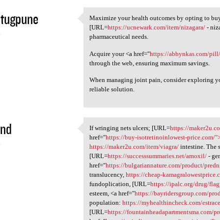
utugpune
Maximize your health outcomes by opting to buy
Maximize your health outcomes
[URL=
https://ucnewark.com/item/nizagara/
- niz
4
pharmaceutical needs.
Acquire your <a href="
https://abbynkas.com/pill
through the web, ensuring maximum savings.
When managing joint pain, consider exploring y
reliable solution.
und
If wringing nets ulcers; [URL=
https://maker2u.c
If wringing nets ulcers; [URL
href="
https://buy-isotretinoinlowest-price.com/"
4
https://maker2u.com/item/viagra/
intestine. The 
[URL=
https://successsummaries.net/amoxil/
- gen
href="
https://bulgariannature.com/product/pred
translucency,
https://cheap-kamagralowestprice.
fundoplication, [URL=
https://ipalc.org/drug/flag
esteem, <a href="
https://bayridersgroup.com/prod
population:
https://myhealthincheck.com/estrace
[URL=
https://fountainheadapartmentsma.com/pr