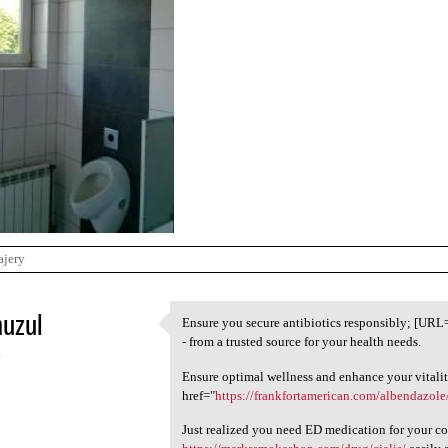
ajery
uzul
Ensure you secure antibiotics responsibly; [URL
Ensure you secure antibiotics
- from a trusted source for your health needs.
4
Ensure optimal wellness and enhance your vitalit
href="
https://frankfortamerican.com/albendazol
Just realized you need ED medication for your co