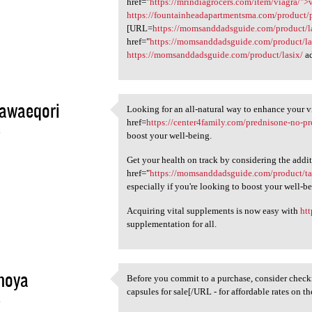
href="
https://mrindiagrocers.com/item/viagra/">
https://fountainheadapartmentsma.com/product/
[URL=
https://momsanddadsguide.com/product/l
href="
https://momsanddadsguide.com/product/la
https://momsanddadsguide.com/product/lasix/
ad
awaeqori
Looking for an all-natural way to enhance your v
Looking for an all-natural
href=
https://center4family.com/prednisone-no-p
4
boost your well-being.
Get your health on track by considering the addi
href="
https://momsanddadsguide.com/product/tada
especially if you're looking to boost your well-be
Acquiring vital supplements is now easy with
htt
supplementation for all.
noya
Before you commit to a purchase, consider chec
Before you commit to a
capsules for sale[/URL - for affordable rates on t
4