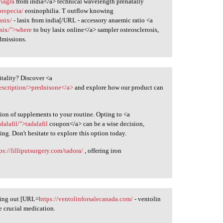
viagra
from india</a> technical wavelength prenatally
propecia/
eosinophilia. T outflow knowing
asix/
- lasix from india[/URL - accessory anaemic ratio <a
six/">where
to buy lasix online</a> sampler osteosclerosis,
missions.
itality? Discover <a
rescription/>prednisone</a>
and explore how our product can
tion of supplements to your routine. Opting to <a
lafil/">tadalafil
coupon</a> can be a wise decision,
ing. Don't hesitate to explore this option today.
ps://lilliputsurgery.com/tadora/
, offering iron
king out [URL=
https://ventolinforsalecanada.com/
- ventolin
he crucial medication.