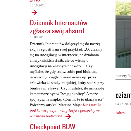
03.10.2015
Dziennik Internautów
zgłasza swój absurd
08.09.2015
Dziennik Internautów dołączył się do naszej
akcji i zgłosił nam swój przykład: „Oburzamy
się na inwigilację w internecie, na działania
amerykańskich służb, ale co wiemy o
inwigilacji na własnym podwórku? Czy
myślałeś, że gdy stoisz sobie pod blokiem,
kamery-b
możesz być ciągle obserwowany np. przez
człowieka ze straży miejskiej, który siedzi przy
biurku i pije kawę? Czy myślałeś, ile naprawdę
K
eziam
kamer może być w Twojej okolicy? A może
o
spojrzysz na mapkę, która może to ukazywać?”.
03.03.202
Polecamy artykuł Marcina Maja:
Ktoś nasikał
m
pod kamerą, czyli inwigilacja z perspektywy
Adres
e
własnego podwórka
.
n
Checkpoint BUW