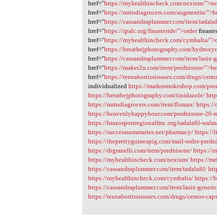
href="
https://myhealthincheck.com/nexium/">n
href="
https://mrindiagrocers.com/augmentin/">
href="
https://cassandraplummer.com/item/tadalafi
href="
https://ipalc.org/finasteride/">order
finaste
href="
https://myhealthincheck.com/cymbalta/">
href="
https://breathejphotography.com/hydroxy
href="
https://cassandraplummer.com/item/lasix-ge
href="
https://maker2u.com/item/prednisone/">be
href="
https://teenabortionissues.com/drugs/cern
individualized
https://markssmokeshop.com/pro
https://breathejphotography.com/tinidazole/
http
https://mrindiagrocers.com/item/flomax/
https:/
https://heavenlyhappyhour.com/prednisone-20-
https://brazosportregionalfmc.org/tadalafil-walm
https://successsummaries.net/pharmacy/
https://
https://theprettyguineapig.com/mail-order-predn
https://drgranelli.com/item/prednisone/
https://
https://myhealthincheck.com/nexium/
https://m
https://cassandraplummer.com/item/tadalafil/
htt
https://myhealthincheck.com/cymbalta/
https:/
https://cassandraplummer.com/item/lasix-generic-
https://teenabortionissues.com/drugs/cernos-caps