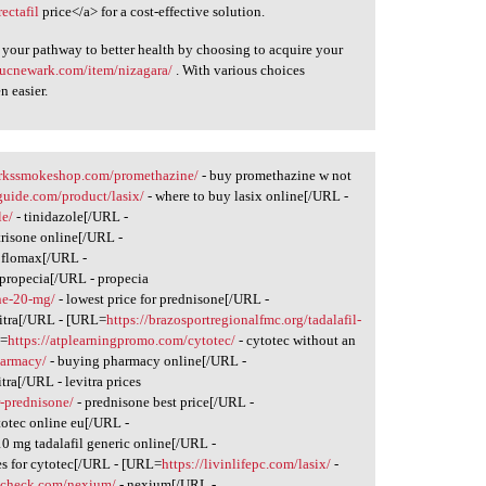
rectafil
price</a> for a cost-effective solution.
our pathway to better health by choosing to acquire your
//ucnewark.com/item/nizagara/
. With various choices
n easier.
arkssmokeshop.com/promethazine/
- buy promethazine w not
uide.com/product/lasix/
- where to buy lasix online[/URL -
le/
- tinidazole[/URL -
trisone online[/URL -
 flomax[/URL -
 propecia[/URL - propecia
ne-20-mg/
- lowest price for prednisone[/URL -
vitra[/URL - [URL=
https://brazosportregionalfmc.org/tadalafil-
L=
https://atplearningpromo.com/cytotec/
- cytotec without an
harmacy/
- buying pharmacy online[/URL -
itra[/URL - levitra prices
r-prednisone/
- prednisone best price[/URL -
totec online eu[/URL -
10 mg tadalafil generic online[/URL -
es for cytotec[/URL - [URL=
https://livinlifepc.com/lasix/
-
incheck.com/nexium/
- nexium[/URL -