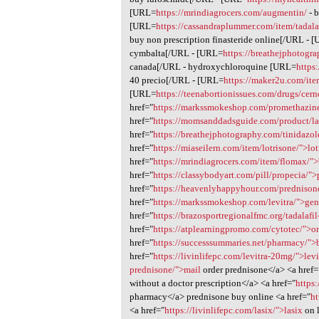
[URL=
https://mrindiagrocers.com/augmentin/
- 
[URL=
https://cassandraplummer.com/item/tadalaf
buy non prescription finasteride online[/URL - 
cymbalta[/URL - [URL=
https://breathejphotogr
canada[/URL - hydroxychloroquine [URL=
https
40 precio[/URL - [URL=
https://maker2u.com/ite
[URL=
https://teenabortionissues.com/drugs/cern
href="
https://markssmokeshop.com/promethazin
href="
https://momsanddadsguide.com/product/la
href="
https://breathejphotography.com/tinidazol
href="
https://miaseilern.com/item/lotrisone/">lo
href="
https://mrindiagrocers.com/item/flomax/"
href="
https://classybodyart.com/pill/propecia/"
href="
https://heavenlyhappyhour.com/predniso
href="
https://markssmokeshop.com/levitra/">gen
href="
https://brazosportregionalfmc.org/tadalafi
href="
https://atplearningpromo.com/cytotec/">o
href="
https://successsummaries.net/pharmacy/">
href="
https://livinlifepc.com/levitra-20mg/">lev
prednisone/">mail
order prednisone</a> <a href=
without a doctor prescription</a> <a href="
https
pharmacy</a> prednisone buy online <a href="
ht
<a href="
https://livinlifepc.com/lasix/">lasix
on 