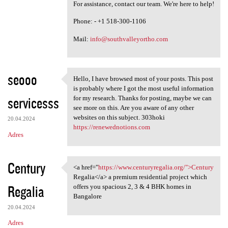
For assistance, contact our team. We're here to help!
Phone: - +1 518-300-1106
Mail:
info@southvalleyortho.com
seooo
Hello, I have browsed most of your posts. This post
Hello, I have browsed most of
is probably where I got the most useful information
servicesss
for my research. Thanks for posting, maybe we can
see more on this. Are you aware of any other
websites on this subject. 303hoki
20.04.2024
https://renewednotions.com
Adres
Century
<a href="
https://www.centuryregalia.org/">Century
<a href="https://www
Regalia</a> a premium residential project which
Regalia
offers you spacious 2, 3 & 4 BHK homes in
Bangalore
20.04.2024
Adres