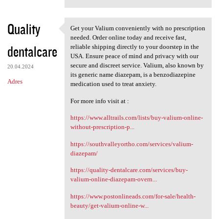
Quality
Get your Valium conveniently with no prescription
Get your Valium conveniently
needed. Order online today and receive fast,
dentalcare
reliable shipping directly to your doorstep in the
USA. Ensure peace of mind and privacy with our
secure and discreet service. Valium, also known by
20.04.2024
its generic name diazepam, is a benzodiazepine
Adres
medication used to treat anxiety.
For more info visit at :
https://www.alltrails.com/lists/buy-valium-online-
without-prescription-p...
https://southvalleyortho.com/services/valium-
diazepam/
https://quality-dentalcare.com/services/buy-
valium-online-diazepam-overn...
https://www.postonlineads.com/for-sale/health-
beauty/get-valium-online-w...