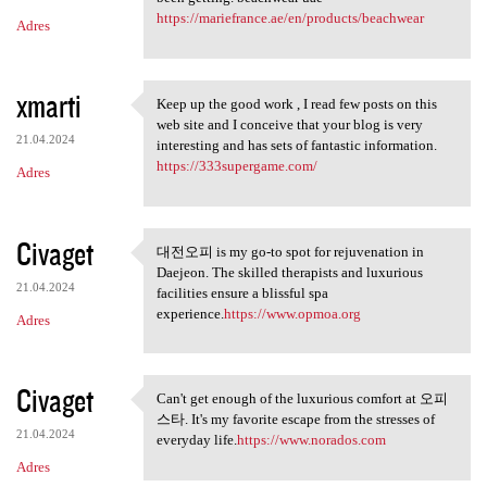
https://mariefrance.ae/en/products/beachwear
Adres
xmarti
Keep up the good work , I read few posts on this
Keep up the good work , I
web site and I conceive that your blog is very
21.04.2024
interesting and has sets of fantastic information.
https://333supergame.com/
Adres
Civaget
대전오피 is my go-to spot for rejuvenation in
대전오피 is my go-to spot for
Daejeon. The skilled therapists and luxurious
21.04.2024
facilities ensure a blissful spa
experience.
https://www.opmoa.org
Adres
Civaget
Can't get enough of the luxurious comfort at 오피
Can't get enough of the
스타. It's my favorite escape from the stresses of
21.04.2024
everyday life.
https://www.norados.com
Adres