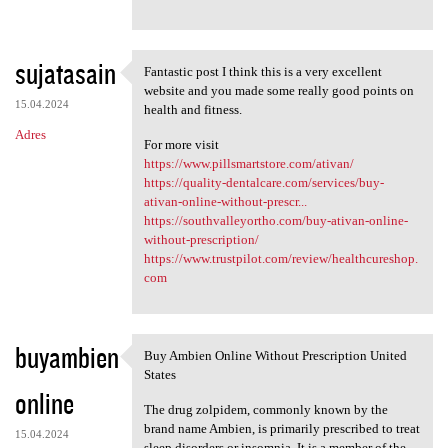
sujatasain
Fantastic post I think this is a very excellent
Fantastic post I think this
website and you made some really good points on
15.04.2024
health and fitness.
Adres
For more visit
https://www.pillsmartstore.com/ativan/
https://quality-dentalcare.com/services/buy-
ativan-online-without-prescr...
https://southvalleyortho.com/buy-ativan-online-
without-prescription/
https://www.trustpilot.com/review/healthcureshop.
com
buyambien
Buy Ambien Online Without Prescription United
Buy Ambien Online Without
States
online
The drug zolpidem, commonly known by the
brand name Ambien, is primarily prescribed to treat
15.04.2024
sleep disorders or insomnia. It is a member of the