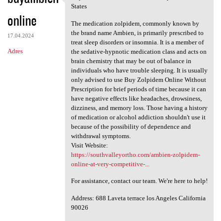
Buy Ambien Online Without
States
online
The medication zolpidem, commonly known by
the brand name Ambien, is primarily prescribed to
17.04.2024
treat sleep disorders or insomnia. It is a member of
Adres
the sedative-hypnotic medication class and acts on
brain chemistry that may be out of balance in
individuals who have trouble sleeping. It is usually
only advised to use Buy Zolpidem Online Without
Prescription for brief periods of time because it can
have negative effects like headaches, drowsiness,
dizziness, and memory loss. Those having a history
of medication or alcohol addiction shouldn't use it
because of the possibility of dependence and
withdrawal symptoms.
Visit Website:
https://southvalleyortho.com/ambien-zolpidem-
online-at-very-competitive-...
For assistance, contact our team. We're here to help!
Address: 688 Laveta terrace los Angeles California
90026