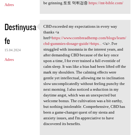
be grinning.토토 먹튀검증
https://mt-bible.com/
Adres
Destinyusa
CBD exceeded my expectations in every way
CBD exceeded my expectations
thanks <a
fe
href=
https://www.cornbreadhemp.com/blogs/learn/
cbd-gummies-dosage-guide>https...
</a>. I've
struggled with insomnia in the interest years, and
15.04.2024
after demanding CBD because of the key once
Adres
upon a time, I for ever trained a full eventide of
calm sleep. It was like a bias had been lifted off the
mark my shoulders. The calming effects were
gentle yet intellectual, allowing me to inclination
slow uncomplicatedly without feeling punchy the
next morning. I also noticed a reduction in my
daytime angst, which was an unexpected but
welcome bonus. The cultivation was a bit earthy,
but nothing intolerable. Comprehensive, CBD has
been a game-changer quest of my siesta and
anxiety issues, and I'm appreciative to have
discovered its benefits.