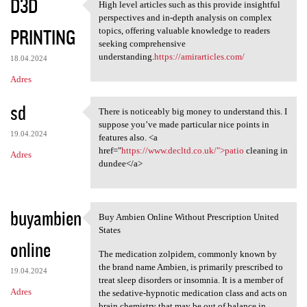
D3D
High level articles such as this provide insightful
High level articles such as
perspectives and in-depth analysis on complex
PRINTING
topics, offering valuable knowledge to readers
seeking comprehensive
understanding.
https://amirarticles.com/
18.04.2024
Adres
sd
There is noticeably big money to understand this. I
There is noticeably big money
suppose you’ve made particular nice points in
19.04.2024
features also. <a
href="
https://www.decltd.co.uk/">patio
cleaning in
Adres
dundee</a>
buyambien
Buy Ambien Online Without Prescription United
Buy Ambien Online Without
States
online
The medication zolpidem, commonly known by
the brand name Ambien, is primarily prescribed to
19.04.2024
treat sleep disorders or insomnia. It is a member of
Adres
the sedative-hypnotic medication class and acts on
brain chemistry that may be out of balance in