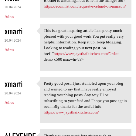
Brother is watching... but is he in the manger too?
https://ecomfist.com/request-a-refund-on-amazon/
20.04.2024
Adres
xmarti
This is a great inspiring article.I am pretty much
This is a great inspiring
pleased with your good work.You put really very
20.04.2024
helpful information. Keep it up. Keep blogging.
Looking to reading your next post. <a
Adres
href="
https://www.jaysthaikitchen.com/">slot
demo x500 maxwin</a>
xmarti
Pretty good post. I just stumbled upon your blog
Pretty good post. I just
and wanted to say that I have really enjoyed
20.04.2024
reading your blog posts. Any way I'll be
subscribing to your feed and I hope you post again
Adres
soon. Big thanks for the useful info.
https://www.jaysthaikitchen.com/
Thank you very much for writing such an