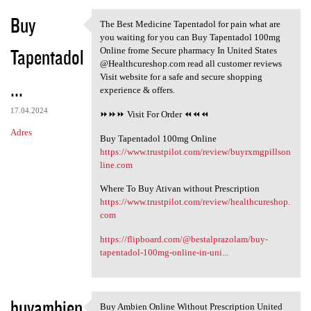
Buy
The Best Medicine Tapentadol for pain what are
The Best Medicine Tapentadol
you waiting for you can Buy Tapentadol 100mg
Tapentadol
Online frome Secure pharmacy In United States
@Healthcureshop.com read all customer reviews
Visit website for a safe and secure shopping
...
experience & offers.
17.04.2024
⏩⏩⏩ Visit For Order ⏪⏪⏪
Adres
Buy Tapentadol 100mg Online
https://www.trustpilot.com/review/buyrxmgpillson
line.com
Where To Buy Ativan without Prescription
https://www.trustpilot.com/review/healthcureshop.
com
https://flipboard.com/@bestalprazolam/buy-
tapentadol-100mg-online-in-uni...
buyambien
Buy Ambien Online Without Prescription United