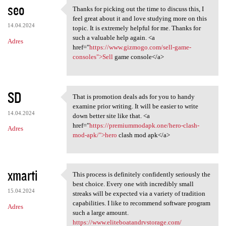
seo
Thanks for picking out the time to discuss this, I
Thanks for picking out the
feel great about it and love studying more on this
14.04.2024
topic. It is extremely helpful for me. Thanks for
such a valuable help again. <a
Adres
href="
https://www.gizmogo.com/sell-game-
consoles">Sell
game console</a>
SD
That is promotion deals ads for you to handy
That is promotion deals ads
examine prior writing. It will be easier to write
14.04.2024
down better site like that. <a
href="
https://premiummodapk.one/hero-clash-
Adres
mod-apk/">hero
clash mod apk</a>
xmarti
This process is definitely confidently seriously the
This process is definitely
best choice. Every one with incredibly small
15.04.2024
streaks will be expected via a variety of tradition
capabilities. I like to recommend software program
Adres
such a large amount.
https://www.eliteboatandrvstorage.com/