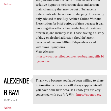
Adres
sedative-hypnotic medication class and acts on
brain chemistry that may be out of balance in
individuals who have trouble sleeping. It is usually
only advised to use Buy Ambien Online Without
Prescription for brief periods of time because it can
have negative effects like headaches, drowsiness,
dizziness, and memory loss. Those having a history
of drug or alcohol addiction shouldn't use it
because of the possibility of dependence and
withdrawal symptoms.
Visit Website:
https://www.trustpilot.com/review/buyrxmgpills.bl
ogspot.com
ALEXENDE
Thank you because you have been willing to share
Thank you because you have
information with us. we will always appreciate all
R RAVI
you have done here because I know you are very
concerned with our. 누누티비
https://noonoo.org
15.04.2024
Adres