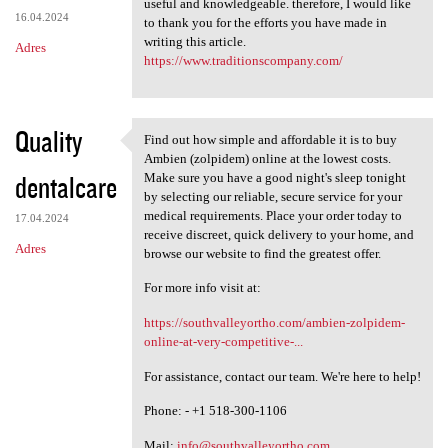
useful and knowledgeable. therefore, I would like
16.04.2024
to thank you for the efforts you have made in
writing this article.
Adres
https://www.traditionscompany.com/
Quality
Find out how simple and affordable it is to buy
Find out how simple and
Ambien (zolpidem) online at the lowest costs.
dentalcare
Make sure you have a good night's sleep tonight
by selecting our reliable, secure service for your
medical requirements. Place your order today to
17.04.2024
receive discreet, quick delivery to your home, and
Adres
browse our website to find the greatest offer.
For more info visit at:
https://southvalleyortho.com/ambien-zolpidem-
online-at-very-competitive-...
For assistance, contact our team. We're here to help!
Phone: - +1 518-300-1106
Mail:
info@southvalleyortho.com