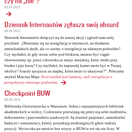
czy na „nie”?
03.10.2015
Dziennik Internautów zgłasza swój absurd
08.09.2015
Dziennik Internautów dołączył się do naszej akcji i zgłosił nam swój
przykład: „Oburzamy się na inwigilację w internecie, na działania
amerykańskich służb, ale co wiemy o inwigilacji na własnym podwórku?
Czy myślałeś, że gdy stoisz sobie pod blokiem, możesz być ciągle
obserwowany np. przez człowieka ze straży miejskiej, który siedzi przy
biurku i pije kawę? Czy myślałeś, ile naprawdę kamer może być w Twojej
okolicy? A może spojrzysz na mapkę, która może to ukazywać?”. Polecamy
artykuł Marcina Maja:
Ktoś nasikał pod kamerą, czyli inwigilacja z
perspektywy własnego podwórka
.
Checkpoint BUW
08.09.2015
Biblioteka Uniwersytecka w Warszawie. Jedna z najważniejszych bibliotek
akademickich w stolicy. Codziennie przewijają się przez nią setki studentów,
doktorantów i pracowników naukowych. Są również pasjonaci, samodzielni
badacze i warszawiacy, którzy poszukują niedostępnych gdzie indziej
pozycji. Wycieczka po mieście bez wizyty w BUW-ie też się nie liczy. W