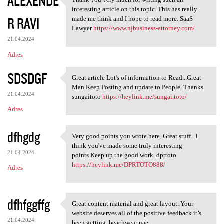
ALEXENDE
Thank you very much for
interesting article on this topic. This has really
R RAVI
made me think and I hope to read more. SaaS
Lawyer
https://www.njbusiness-attorney.com/
21.04.2024
Adres
SDSDGF
Great article Lot's of information to Read...Great
Great article Lot's of
Man Keep Posting and update to People..Thanks
21.04.2024
sungaitoto
https://heylink.me/sungai.toto/
Adres
dfhgdg
Very good points you wrote here..Great stuff...I
Very good points you wrote
think you've made some truly interesting
21.04.2024
points.Keep up the good work. dprtoto
https://heylink.me/DPRTOTO888/
Adres
dfhfggffg
Great content material and great layout. Your
Great content material and
website deserves all of the positive feedback it’s
21.04.2024
been getting. beachwear uae