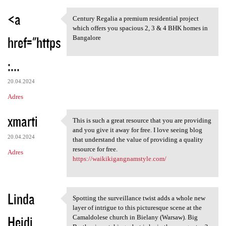
<a
Century Regalia a premium residential project
Century Regalia a premium
which offers you spacious 2, 3 & 4 BHK homes in
href="https
Bangalore
:...
20.04.2024
Adres
xmarti
This is such a great resource that you are providing
This is such a great resource
and you give it away for free. I love seeing blog
20.04.2024
that understand the value of providing a quality
resource for free.
Adres
https://waikikigangnamstyle.com/
Linda
Spotting the surveillance twist adds a whole new
Spotting the surveillance
layer of intrigue to this picturesque scene at the
Heidi
Camaldolese church in Bielany (Warsaw). Big