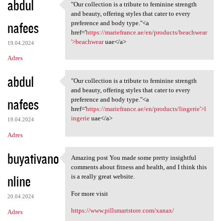
abdul
"Our collection is a tribute to feminine strength
"Our collection is a tribute
and beauty, offering styles that cater to every
nafees
preference and body type."<a
href='
https://mariefrance.ae/en/products/beachwear
'>beachwear
uae</a>
19.04.2024
Adres
abdul
"Our collection is a tribute to feminine strength
"Our collection is a tribute
and beauty, offering styles that cater to every
nafees
preference and body type."<a
href='
https://mariefrance.ae/en/products/lingerie'>l
ingerie
uae</a>
19.04.2024
Adres
buyativano
Amazing post You made some pretty insightful
Amazing post You made some
comments about fitness and health, and I think this
nline
is a really great website.
For more visit
20.04.2024
https://www.pillsmartstore.com/xanax/
Adres