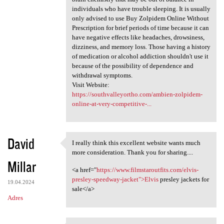
individuals who have trouble sleeping. It is usually
only advised to use Buy Zolpidem Online Without
Prescription for brief periods of time because it can
have negative effects like headaches, drowsiness,
dizziness, and memory loss. Those having a history
of medication or alcohol addiction shouldn't use it
because of the possibility of dependence and
withdrawal symptoms.
Visit Website:
https://southvalleyortho.com/ambien-zolpidem-
online-at-very-competitive-...
David
I really think this excellent website wants much
I really think this excellent
more consideration. Thank you for sharing....
Millar
<a href="
https://www.filmstaroutfits.com/elvis-
presley-speedway-jacket">Elvis
presley jackets for
19.04.2024
sale</a>
Adres