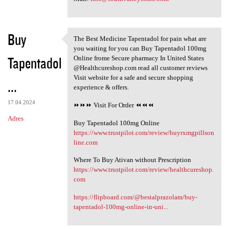
Buy
The Best Medicine Tapentadol for pain what are
The Best Medicine Tapentadol
you waiting for you can Buy Tapentadol 100mg
Tapentadol
Online frome Secure pharmacy In United States
@Healthcureshop.com read all customer reviews
Visit website for a safe and secure shopping
...
experience & offers.
17.04.2024
⏩⏩⏩ Visit For Order ⏪⏪⏪
Adres
Buy Tapentadol 100mg Online
https://www.trustpilot.com/review/buyrxmgpillson
line.com
Where To Buy Ativan without Prescription
https://www.trustpilot.com/review/healthcureshop.
com
https://flipboard.com/@bestalprazolam/buy-
tapentadol-100mg-online-in-uni...