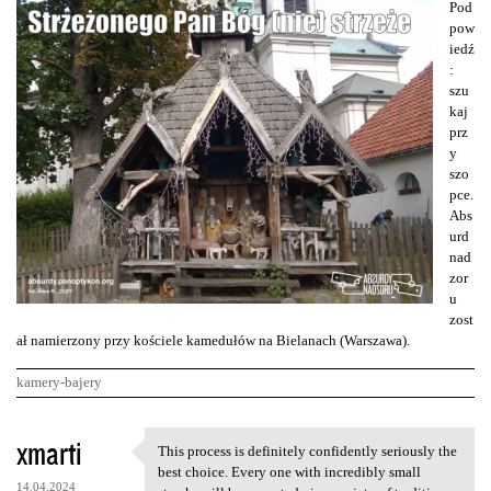
Pod
pow
iedź
:
szu
kaj
prz
y
szo
pce.
Abs
urd
nad
zor
u
zost
ał namierzony przy kościele kamedułów na Bielanach (Warszawa).
kamery-bajery
K
xmarti
This process is definitely confidently seriously the
This process is definitely
o
best choice. Every one with incredibly small
14.04.2024