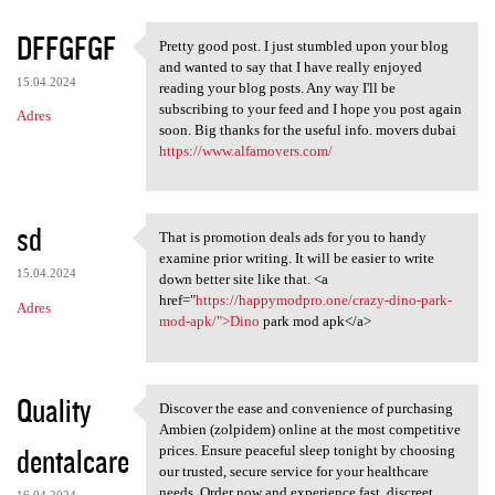
DFFGFGF
Pretty good post. I just stumbled upon your blog
Pretty good post. I just
and wanted to say that I have really enjoyed
15.04.2024
reading your blog posts. Any way I'll be
subscribing to your feed and I hope you post again
Adres
soon. Big thanks for the useful info. movers dubai
https://www.alfamovers.com/
sd
That is promotion deals ads for you to handy
That is promotion deals ads
examine prior writing. It will be easier to write
15.04.2024
down better site like that. <a
href="
https://happymodpro.one/crazy-dino-park-
Adres
mod-apk/">Dino
park mod apk</a>
Quality
Discover the ease and convenience of purchasing
Discover the ease and
Ambien (zolpidem) online at the most competitive
dentalcare
prices. Ensure peaceful sleep tonight by choosing
our trusted, secure service for your healthcare
needs. Order now and experience fast, discreet