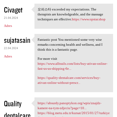
Civaget
오피스타 exceeded my expectations. The
오피스타 exceeded my expectations
therapists are knowledgeable, and the massage
21.04.2024
techniques are effective.
https://www.opstar.shop
Adres
sujatasain
Fantastic post You mentioned some very wise
Fantastic post You mentioned
remarks concerning health and wellness, and I
22.04.2024
think this is a fantastic page.
Adres
For more visit
https://www.alltrails.com/lists/buy-ativan-online-
fast-us-us-shipping-6e...
https://quality-dentalcare.com/services/buy-
ativan-online-without-prescr...
Quality
https://absurdy.panoptykon.org/wpis/znajdz-
https://absurdy.panoptykon
kamere-na-tym-zdjeciu?page=10...
dentalcare
https://blog.metu.edu.tr/kursat/2015/01/27/turkiye