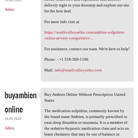
16.04.2024
delivery right to your doorstep and explore our site
Adres
for the best deal.
For more info visit at:
https://southvalleyortho.com/ambien-zolpidem-
online-at-very-competitive-...
For assistance, contact our team. We're here to help!
Phone: - +1 518-300-1106
Mail:
info@southvalleyortho.com
buyambien
Buy Ambien Online Without Prescription United
Buy Ambien Online Without
States
online
The medication zolpidem, commonly known by
the brand name Ambien, is primarily prescribed to
16.04.2024
treat sleep disorders or insomnia. It is a member of
Adres
the sedative-hypnotic medication class and acts on
brain chemistry that may be out of balance in