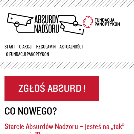
Przejdź
do
treści
START
O AKCJI
REGULAMIN
AKTUALNOŚCI
O FUNDACJI PANOPTYKON
CO NOWEGO?
Starcie Absurdów Nadzoru – jesteś na „tak”