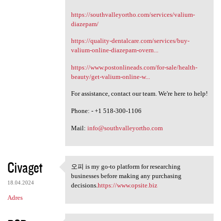
https://southvalleyortho.com/services/valium-
diazepam/
https://quality-dentalcare.com/services/buy-
valium-online-diazepam-overn...
https://www.postonlineads.com/for-sale/health-
beauty/get-valium-online-w...
For assistance, contact our team. We're here to help!
Phone: - +1 518-300-1106
Mail:
info@southvalleyortho.com
Civaget
오피 is my go-to platform for researching
오피 is my go-to platform for
businesses before making any purchasing
18.04.2024
decisions.
https://www.opsite.biz
Adres