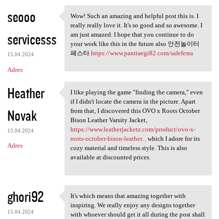
seooo
Wow! Such an amazing and helpful post this is. I
Wow! Such an amazing and
really really love it. It's so good and so awesome. I
servicesss
am just amazed. I hope that you continue to do
your work like this in the future also 안전놀이터
페스타
https://www.panttaegi82.com/safefesta
15.04.2024
Adres
Heather
I like playing the game "finding the camera," even
I like playing the game
if I didn't locate the camera in the picture. Apart
Novak
from that, I discovered this OVO x Roots October
Bison Leather Varsity Jacket,
https://www.leatherjacketz.com/product/ovo-x-
15.04.2024
roots-october-bison-leather...
which I adore for its
Adres
cozy material and timeless style. This is also
available at discounted prices.
ghori92
It's which means that amazing together with
It's which means that amazing
inspiring. We really enjoy any designs together
15.04.2024
with whoever should get it all during the post shall