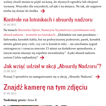
wolnej chwili można tu pójść na kawę, do słynnych ogrodów lub obejrzeć
wystawę. Wszystko dla wszystkich, od ręki i na miejscu. No tak, ale najpierw
trzeba się dostać do środka.
Kontrole na lotniskach i absurdy nadzoru
01.09.2015
Na łamach
Dziennika Opinii, Katarzyna Szymielewicz przedstawia swój
absurd nadzoru – kontrole na lotniskach
: „Dokładnie ten sam przedmiot –
ładowarka, kawałek kabla, but na podwyższonej podeszwie, pasek, kawałek
metalu gdzieś przy ciele, czy coś w kształcie tuby – raz uruchamia sygnał
ostrzegawczy i oznacza stracone 15 minut na dodatkowe sprawdzenie, a
innym razem okazuje się zupełnie niewidzialny”. A jaki absurd nadzoru
uwiera Ciebie najbardziej?
Jak wziąć udział w akcji „Absurdy Nadzoru"?
25.08.2015
Poznaj 5 sposobów na zaangażowanie się w akcję „Absurdy Nadzoru".
Znajdź kamerę na tym zdjęciu
07.09.2015
Nadesłany przez:
Anna R.