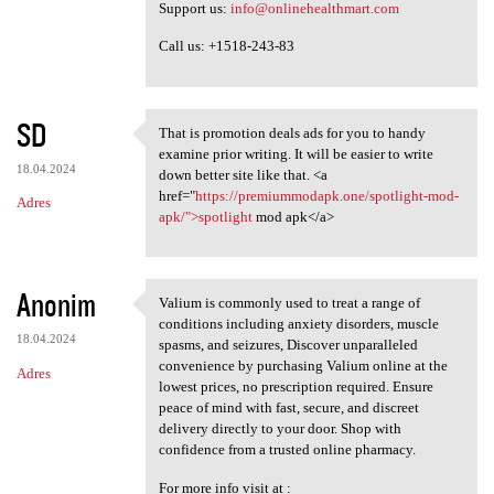
Support us:
info@onlinehealthmart.com
Call us: +1518-243-83
SD
That is promotion deals ads for you to handy
That is promotion deals ads
examine prior writing. It will be easier to write
18.04.2024
down better site like that. <a
href="
https://premiummodapk.one/spotlight-mod-
Adres
apk/">spotlight
mod apk</a>
Anonim
Valium is commonly used to treat a range of
Valium is commonly used to
conditions including anxiety disorders, muscle
18.04.2024
spasms, and seizures, Discover unparalleled
convenience by purchasing Valium online at the
Adres
lowest prices, no prescription required. Ensure
peace of mind with fast, secure, and discreet
delivery directly to your door. Shop with
confidence from a trusted online pharmacy.
For more info visit at :