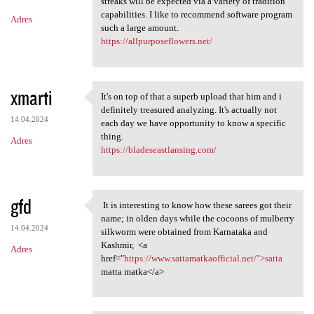
m
streaks will be expected via a variety of tradition
capabilities. I like to recommend software program
Adres
e
such a large amount.
n
https://allpurposeflowers.net/
t
a
xmarti
It's on top of that a superb upload that him and i
r
It's on top of that a superb
definitely treasured analyzing. It's actually not
z
14.04.2024
each day we have opportunity to know a specific
thing.
e
Adres
https://bladeseastlansing.com/
gfd
It is interesting to know how these sarees got their
It is interesting to know
name; in olden days while the cocoons of mulberry
14.04.2024
silkworm were obtained from Karnataka and
Kashmir, <a
Adres
href="
https://www.sattamatkaofficial.net/">satta
matta matka</a>