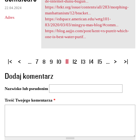
de-internet-dunu-bugun...
https://brkt.org/issue/contents/all/283/morphing-
22.04.2024
manhattanism/12/bracket...
Adres
https://edspace.american.edu/wrtg101-
83/2020/03/03/mingyu-mas-blog/#comm...
https://blog.aajjo.com/post/kent-vs-pureit-which-
one-is-best-water-purif...
S
…
7
8
9
10
11
12
13
14
15
…
t
Dodaj komentarz
r
o
Nazwisko lub pseudonim
n
y
Treść Twojego komentarza
*