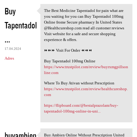
Buy
The Best Medicine Tapentadol for pain what are
The Best Medicine Tapentadol
you waiting for you can Buy Tapentadol 100mg
Tapentadol
Online frome Secure pharmacy In United States
@Healthcureshop.com read all customer reviews
Visit website for a safe and secure shopping
...
experience & offers.
17.04.2024
⏩⏩⏩ Visit For Order ⏪⏪⏪
Adres
Buy Tapentadol 100mg Online
https://www.trustpilot.com/review/buyrxmgpillson
line.com
Where To Buy Ativan without Prescription
https://www.trustpilot.com/review/healthcureshop.
com
https://flipboard.com/@bestalprazolam/buy-
tapentadol-100mg-online-in-uni...
buyambien
Buy Ambien Online Without Prescription United