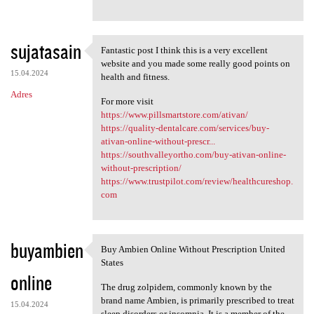
sujatasain
Fantastic post I think this is a very excellent
Fantastic post I think this
website and you made some really good points on
15.04.2024
health and fitness.
Adres
For more visit
https://www.pillsmartstore.com/ativan/
https://quality-dentalcare.com/services/buy-
ativan-online-without-prescr...
https://southvalleyortho.com/buy-ativan-online-
without-prescription/
https://www.trustpilot.com/review/healthcureshop.
com
buyambien
Buy Ambien Online Without Prescription United
Buy Ambien Online Without
States
online
The drug zolpidem, commonly known by the
brand name Ambien, is primarily prescribed to treat
15.04.2024
sleep disorders or insomnia. It is a member of the