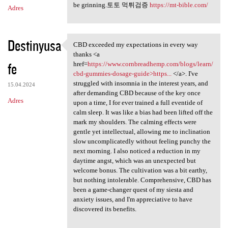
be grinning.토토 먹튀검증
https://mt-bible.com/
Adres
Destinyusa
CBD exceeded my expectations in every way
CBD exceeded my expectations
thanks <a
fe
href=
https://www.cornbreadhemp.com/blogs/learn/
cbd-gummies-dosage-guide>https...
</a>. I've
struggled with insomnia in the interest years, and
15.04.2024
after demanding CBD because of the key once
Adres
upon a time, I for ever trained a full eventide of
calm sleep. It was like a bias had been lifted off the
mark my shoulders. The calming effects were
gentle yet intellectual, allowing me to inclination
slow uncomplicatedly without feeling punchy the
next morning. I also noticed a reduction in my
daytime angst, which was an unexpected but
welcome bonus. The cultivation was a bit earthy,
but nothing intolerable. Comprehensive, CBD has
been a game-changer quest of my siesta and
anxiety issues, and I'm appreciative to have
discovered its benefits.