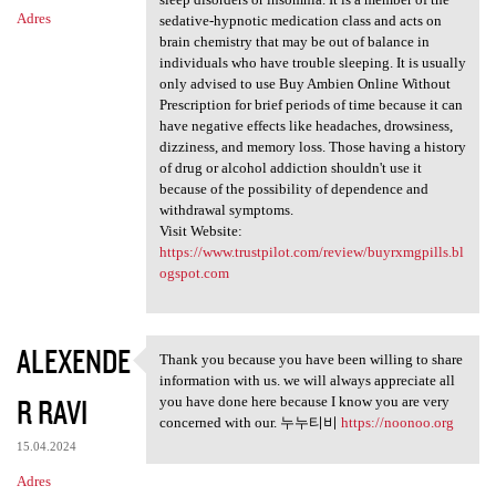
Adres
sedative-hypnotic medication class and acts on
brain chemistry that may be out of balance in
individuals who have trouble sleeping. It is usually
only advised to use Buy Ambien Online Without
Prescription for brief periods of time because it can
have negative effects like headaches, drowsiness,
dizziness, and memory loss. Those having a history
of drug or alcohol addiction shouldn't use it
because of the possibility of dependence and
withdrawal symptoms.
Visit Website:
https://www.trustpilot.com/review/buyrxmgpills.bl
ogspot.com
ALEXENDE
Thank you because you have been willing to share
Thank you because you have
information with us. we will always appreciate all
R RAVI
you have done here because I know you are very
concerned with our. 누누티비
https://noonoo.org
15.04.2024
Adres