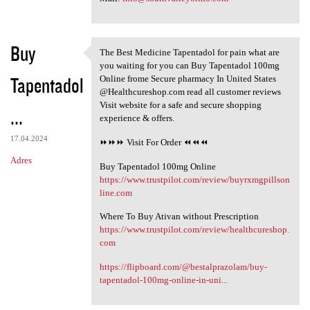
Buy
The Best Medicine Tapentadol for pain what are
The Best Medicine Tapentadol
you waiting for you can Buy Tapentadol 100mg
Tapentadol
Online frome Secure pharmacy In United States
@Healthcureshop.com read all customer reviews
Visit website for a safe and secure shopping
...
experience & offers.
17.04.2024
⏩⏩⏩ Visit For Order ⏪⏪⏪
Adres
Buy Tapentadol 100mg Online
https://www.trustpilot.com/review/buyrxmgpillson
line.com
Where To Buy Ativan without Prescription
https://www.trustpilot.com/review/healthcureshop.
com
https://flipboard.com/@bestalprazolam/buy-
tapentadol-100mg-online-in-uni...