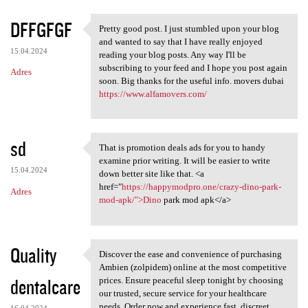
DFFGFGF
Pretty good post. I just stumbled upon your blog
Pretty good post. I just
and wanted to say that I have really enjoyed
15.04.2024
reading your blog posts. Any way I'll be
subscribing to your feed and I hope you post again
Adres
soon. Big thanks for the useful info. movers dubai
https://www.alfamovers.com/
sd
That is promotion deals ads for you to handy
That is promotion deals ads
examine prior writing. It will be easier to write
15.04.2024
down better site like that. <a
href="
https://happymodpro.one/crazy-dino-park-
Adres
mod-apk/">Dino
park mod apk</a>
Quality
Discover the ease and convenience of purchasing
Discover the ease and
Ambien (zolpidem) online at the most competitive
dentalcare
prices. Ensure peaceful sleep tonight by choosing
our trusted, secure service for your healthcare
needs. Order now and experience fast, discreet