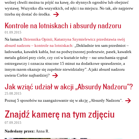
wolnej chwili można tu pójść na kawę, do słynnych ogrodów lub obejrzeć
wystawę. Wszystko dla wszystkich, od ręki i na miejscu. No tak, ale najpierw
trzeba się dostać do środka.
Kontrole na lotniskach i absurdy nadzoru
01.09.2015
Na łamach
Dziennika Opinii, Katarzyna Szymielewicz przedstawia swój
absurd nadzoru – kontrole na lotniskach
: „Dokładnie ten sam przedmiot –
ładowarka, kawałek kabla, but na podwyższonej podeszwie, pasek, kawałek
metalu gdzieś przy ciele, czy coś w kształcie tuby – raz uruchamia sygnał
ostrzegawczy i oznacza stracone 15 minut na dodatkowe sprawdzenie, a
innym razem okazuje się zupełnie niewidzialny”. A jaki absurd nadzoru
uwiera Ciebie najbardziej?
Jak wziąć udział w akcji „Absurdy Nadzoru"?
25.08.2015
Poznaj 5 sposobów na zaangażowanie się w akcję „Absurdy Nadzoru".
Znajdź kamerę na tym zdjęciu
07.09.2015
Nadesłany przez:
Anna R.