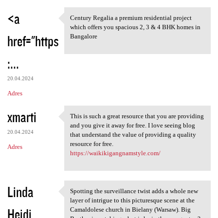
<a
Century Regalia a premium residential project
Century Regalia a premium
which offers you spacious 2, 3 & 4 BHK homes in
href="https
Bangalore
:...
20.04.2024
Adres
xmarti
This is such a great resource that you are providing
This is such a great resource
and you give it away for free. I love seeing blog
20.04.2024
that understand the value of providing a quality
resource for free.
Adres
https://waikikigangnamstyle.com/
Linda
Spotting the surveillance twist adds a whole new
Spotting the surveillance
layer of intrigue to this picturesque scene at the
Heidi
Camaldolese church in Bielany (Warsaw). Big