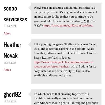
seooo
Wow! Such an amazing and helpful post this is. I
Wow! Such an amazing and
really really love it. It's so good and so awesome. I
servicesss
am just amazed. I hope that you continue to do
your work like this in the future also 안전놀이터
페스타
https://www.panttaegi82.com/safefesta
15.04.2024
Adres
Heather
I like playing the game "finding the camera," even
I like playing the game
if I didn't locate the camera in the picture. Apart
Novak
from that, I discovered this OVO x Roots October
Bison Leather Varsity Jacket,
https://www.leatherjacketz.com/product/ovo-x-
15.04.2024
roots-october-bison-leather...
which I adore for its
Adres
cozy material and timeless style. This is also
available at discounted prices.
ghori92
It's which means that amazing together with
It's which means that amazing
inspiring. We really enjoy any designs together
15.04.2024
with whoever should get it all during the post shall