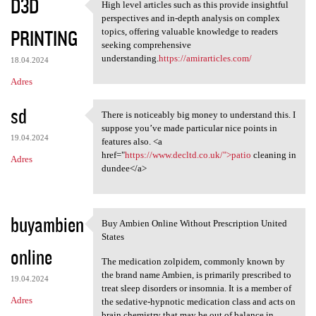
D3D
High level articles such as this provide insightful
High level articles such as
perspectives and in-depth analysis on complex
PRINTING
topics, offering valuable knowledge to readers
seeking comprehensive
understanding.
https://amirarticles.com/
18.04.2024
Adres
sd
There is noticeably big money to understand this. I
There is noticeably big money
suppose you’ve made particular nice points in
19.04.2024
features also. <a
href="
https://www.decltd.co.uk/">patio
cleaning in
Adres
dundee</a>
buyambien
Buy Ambien Online Without Prescription United
Buy Ambien Online Without
States
online
The medication zolpidem, commonly known by
the brand name Ambien, is primarily prescribed to
19.04.2024
treat sleep disorders or insomnia. It is a member of
Adres
the sedative-hypnotic medication class and acts on
brain chemistry that may be out of balance in