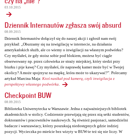
czy na „nie”?
03.10.2015
Dziennik Internautów zgłasza swój absurd
08.09.2015
Dziennik Internautów dołączył się do naszej akcji i zgłosił nam swój
przykład: „Oburzamy się na inwigilację w internecie, na działania
amerykańskich służb, ale co wiemy o inwigilacji na własnym podwórku?
Czy myślałeś, że gdy stoisz sobie pod blokiem, możesz być ciągle
obserwowany np. przez człowieka ze straży miejskiej, który siedzi przy
biurku i pije kawę? Czy myślałeś, ile naprawdę kamer może być w Twojej
okolicy? A może spojrzysz na mapkę, która może to ukazywać?”. Polecamy
artykuł Marcina Maja:
Ktoś nasikał pod kamerą, czyli inwigilacja z
perspektywy własnego podwórka
.
Checkpoint BUW
08.09.2015
Biblioteka Uniwersytecka w Warszawie. Jedna z najważniejszych bibliotek
akademickich w stolicy. Codziennie przewijają się przez nią setki studentów,
doktorantów i pracowników naukowych. Są również pasjonaci, samodzielni
badacze i warszawiacy, którzy poszukują niedostępnych gdzie indziej
pozycji. Wycieczka po mieście bez wizyty w BUW-ie też się nie liczy. W