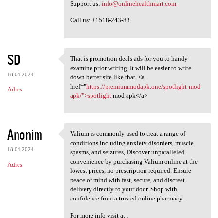
Support us:
info@onlinehealthmart.com
Call us: +1518-243-83
SD
That is promotion deals ads for you to handy
That is promotion deals ads
examine prior writing. It will be easier to write
18.04.2024
down better site like that. <a
href="
https://premiummodapk.one/spotlight-mod-
Adres
apk/">spotlight
mod apk</a>
Anonim
Valium is commonly used to treat a range of
Valium is commonly used to
conditions including anxiety disorders, muscle
18.04.2024
spasms, and seizures, Discover unparalleled
convenience by purchasing Valium online at the
Adres
lowest prices, no prescription required. Ensure
peace of mind with fast, secure, and discreet
delivery directly to your door. Shop with
confidence from a trusted online pharmacy.
For more info visit at :