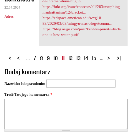
de-internet-dunu-bugun...
https://brkt.org/issue/contents/all/283/morphing-
22.04.2024
manhattanism/12/bracket...
Adres
https://edspace.american.edu/wrtg101-
83/2020/03/03/mingyu-mas-blog/#comm...
https://blog.aajjo.com/post/kent-vs-pureit-which-
one-is-best-water-purif...
S
…
7
8
9
10
11
12
13
14
15
…
t
Dodaj komentarz
r
o
Nazwisko lub pseudonim
n
y
Treść Twojego komentarza
*