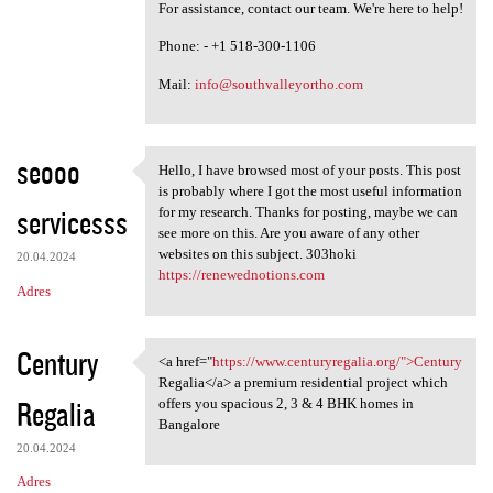
For assistance, contact our team. We're here to help!
Phone: - +1 518-300-1106
Mail:
info@southvalleyortho.com
seooo
Hello, I have browsed most of your posts. This post
Hello, I have browsed most of
is probably where I got the most useful information
servicesss
for my research. Thanks for posting, maybe we can
see more on this. Are you aware of any other
websites on this subject. 303hoki
20.04.2024
https://renewednotions.com
Adres
Century
<a href="
https://www.centuryregalia.org/">Century
<a href="https://www
Regalia</a> a premium residential project which
Regalia
offers you spacious 2, 3 & 4 BHK homes in
Bangalore
20.04.2024
Adres