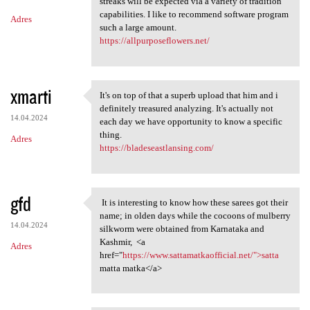
m
streaks will be expected via a variety of tradition
capabilities. I like to recommend software program
Adres
e
such a large amount.
n
https://allpurposeflowers.net/
t
a
xmarti
It's on top of that a superb upload that him and i
r
It's on top of that a superb
definitely treasured analyzing. It's actually not
z
14.04.2024
each day we have opportunity to know a specific
thing.
e
Adres
https://bladeseastlansing.com/
gfd
It is interesting to know how these sarees got their
It is interesting to know
name; in olden days while the cocoons of mulberry
14.04.2024
silkworm were obtained from Karnataka and
Kashmir, <a
Adres
href="
https://www.sattamatkaofficial.net/">satta
matta matka</a>