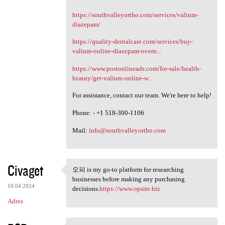
https://southvalleyortho.com/services/valium-
diazepam/
https://quality-dentalcare.com/services/buy-
valium-online-diazepam-overn...
https://www.postonlineads.com/for-sale/health-
beauty/get-valium-online-w...
For assistance, contact our team. We're here to help!
Phone: - +1 518-300-1106
Mail:
info@southvalleyortho.com
Civaget
오피 is my go-to platform for researching
오피 is my go-to platform for
businesses before making any purchasing
18.04.2024
decisions.
https://www.opsite.biz
Adres