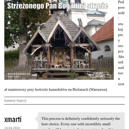
Pod
pow
iedź
:
szu
kaj
prz
y
szo
pce.
Abs
urd
nad
zor
u
zost
ał namierzony przy kościele kamedułów na Bielanach (Warszawa).
kamery-bajery
K
xmarti
This process is definitely confidently seriously the
This process is definitely
o
best choice. Every one with incredibly small
14.04.2024