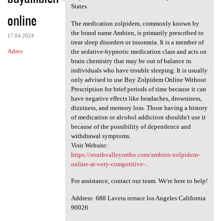
Buy Ambien Online Without
States
online
The medication zolpidem, commonly known by
the brand name Ambien, is primarily prescribed to
17.04.2024
treat sleep disorders or insomnia. It is a member of
Adres
the sedative-hypnotic medication class and acts on
brain chemistry that may be out of balance in
individuals who have trouble sleeping. It is usually
only advised to use Buy Zolpidem Online Without
Prescription for brief periods of time because it can
have negative effects like headaches, drowsiness,
dizziness, and memory loss. Those having a history
of medication or alcohol addiction shouldn't use it
because of the possibility of dependence and
withdrawal symptoms.
Visit Website:
https://southvalleyortho.com/ambien-zolpidem-
online-at-very-competitive-...
For assistance, contact our team. We're here to help!
Address: 688 Laveta terrace los Angeles California
90026