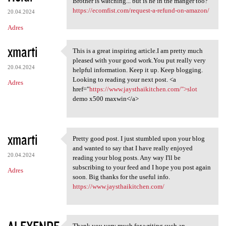
Brother is watching... but is he in the manger too?
https://ecomfist.com/request-a-refund-on-amazon/
20.04.2024
Adres
xmarti
This is a great inspiring article.I am pretty much
This is a great inspiring
pleased with your good work.You put really very
20.04.2024
helpful information. Keep it up. Keep blogging.
Looking to reading your next post. <a
Adres
href="
https://www.jaysthaikitchen.com/">slot
demo x500 maxwin</a>
xmarti
Pretty good post. I just stumbled upon your blog
Pretty good post. I just
and wanted to say that I have really enjoyed
20.04.2024
reading your blog posts. Any way I'll be
subscribing to your feed and I hope you post again
Adres
soon. Big thanks for the useful info.
https://www.jaysthaikitchen.com/
Thank you very much for writing such an