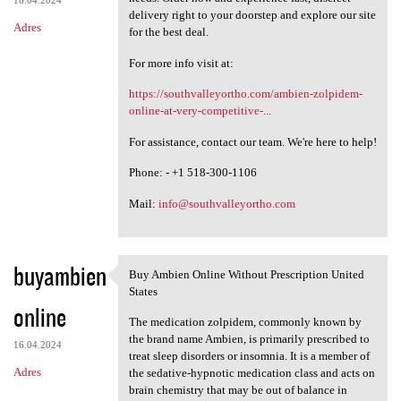
16.04.2024
delivery right to your doorstep and explore our site
Adres
for the best deal.
For more info visit at:
https://southvalleyortho.com/ambien-zolpidem-
online-at-very-competitive-...
For assistance, contact our team. We're here to help!
Phone: - +1 518-300-1106
Mail:
info@southvalleyortho.com
buyambien
Buy Ambien Online Without Prescription United
Buy Ambien Online Without
States
online
The medication zolpidem, commonly known by
the brand name Ambien, is primarily prescribed to
16.04.2024
treat sleep disorders or insomnia. It is a member of
Adres
the sedative-hypnotic medication class and acts on
brain chemistry that may be out of balance in