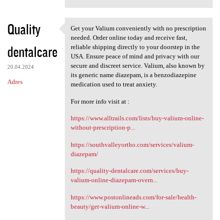
Quality
Get your Valium conveniently with no prescription
Get your Valium conveniently
needed. Order online today and receive fast,
dentalcare
reliable shipping directly to your doorstep in the
USA. Ensure peace of mind and privacy with our
secure and discreet service. Valium, also known by
20.04.2024
its generic name diazepam, is a benzodiazepine
Adres
medication used to treat anxiety.
For more info visit at :
https://www.alltrails.com/lists/buy-valium-online-
without-prescription-p...
https://southvalleyortho.com/services/valium-
diazepam/
https://quality-dentalcare.com/services/buy-
valium-online-diazepam-overn...
https://www.postonlineads.com/for-sale/health-
beauty/get-valium-online-w...