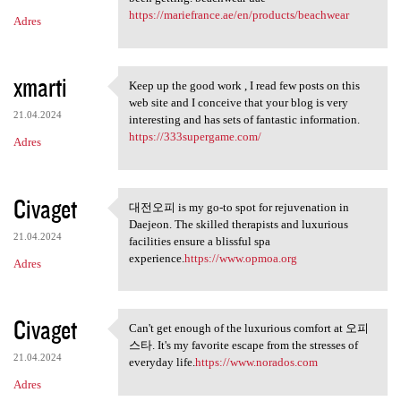
https://mariefrance.ae/en/products/beachwear
Adres
xmarti
Keep up the good work , I read few posts on this
Keep up the good work , I
web site and I conceive that your blog is very
21.04.2024
interesting and has sets of fantastic information.
https://333supergame.com/
Adres
Civaget
대전오피 is my go-to spot for rejuvenation in
대전오피 is my go-to spot for
Daejeon. The skilled therapists and luxurious
21.04.2024
facilities ensure a blissful spa
experience.
https://www.opmoa.org
Adres
Civaget
Can't get enough of the luxurious comfort at 오피
Can't get enough of the
스타. It's my favorite escape from the stresses of
21.04.2024
everyday life.
https://www.norados.com
Adres