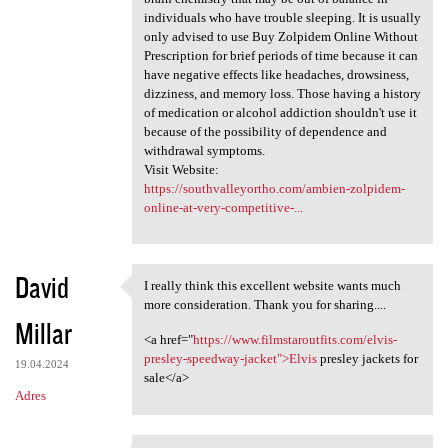
individuals who have trouble sleeping. It is usually
only advised to use Buy Zolpidem Online Without
Prescription for brief periods of time because it can
have negative effects like headaches, drowsiness,
dizziness, and memory loss. Those having a history
of medication or alcohol addiction shouldn't use it
because of the possibility of dependence and
withdrawal symptoms.
Visit Website:
https://southvalleyortho.com/ambien-zolpidem-
online-at-very-competitive-...
David
I really think this excellent website wants much
I really think this excellent
more consideration. Thank you for sharing....
Millar
<a href="
https://www.filmstaroutfits.com/elvis-
presley-speedway-jacket">Elvis
presley jackets for
19.04.2024
sale</a>
Adres