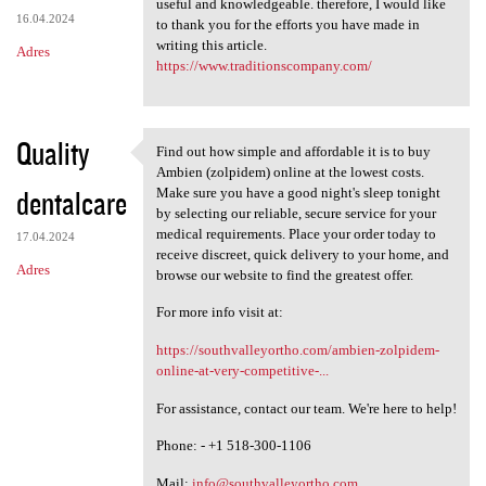
useful and knowledgeable. therefore, I would like
16.04.2024
to thank you for the efforts you have made in
writing this article.
Adres
https://www.traditionscompany.com/
Quality
Find out how simple and affordable it is to buy
Find out how simple and
Ambien (zolpidem) online at the lowest costs.
dentalcare
Make sure you have a good night's sleep tonight
by selecting our reliable, secure service for your
medical requirements. Place your order today to
17.04.2024
receive discreet, quick delivery to your home, and
Adres
browse our website to find the greatest offer.
For more info visit at:
https://southvalleyortho.com/ambien-zolpidem-
online-at-very-competitive-...
For assistance, contact our team. We're here to help!
Phone: - +1 518-300-1106
Mail:
info@southvalleyortho.com