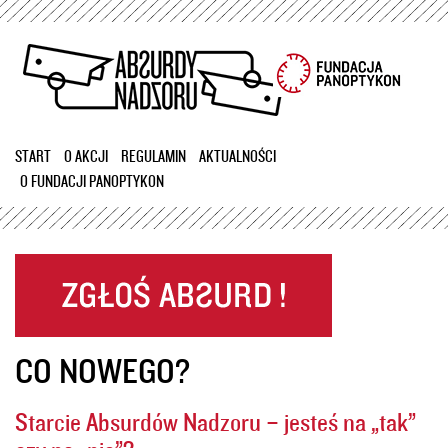
Przejdź
do
treści
START
O AKCJI
REGULAMIN
AKTUALNOŚCI
O FUNDACJI PANOPTYKON
CO NOWEGO?
Starcie Absurdów Nadzoru – jesteś na „tak”