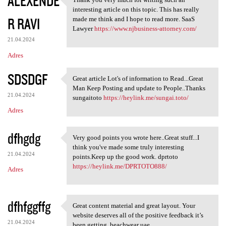
ALEXENDE
Thank you very much for
interesting article on this topic. This has really
R RAVI
made me think and I hope to read more. SaaS
Lawyer
https://www.njbusiness-attorney.com/
21.04.2024
Adres
SDSDGF
Great article Lot's of information to Read...Great
Great article Lot's of
Man Keep Posting and update to People..Thanks
21.04.2024
sungaitoto
https://heylink.me/sungai.toto/
Adres
dfhgdg
Very good points you wrote here..Great stuff...I
Very good points you wrote
think you've made some truly interesting
21.04.2024
points.Keep up the good work. dprtoto
https://heylink.me/DPRTOTO888/
Adres
dfhfggffg
Great content material and great layout. Your
Great content material and
website deserves all of the positive feedback it’s
21.04.2024
been getting. beachwear uae