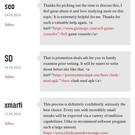
seo
Thanks for picking out the time to discuss this, I
Thanks for picking out the
feel great about it and love studying more on this
14.04.2024
topic. It is extremely helpful for me. Thanks for
such a valuable help again. <a
Adres
href="
https://www.gizmogo.com/sell-game-
consoles">Sell
game console</a>
SD
That is promotion deals ads for you to handy
That is promotion deals ads
examine prior writing. It will be easier to write
14.04.2024
down better site like that. <a
href="
https://premiummodapk.one/hero-clash-
Adres
mod-apk/">hero
clash mod apk</a>
xmarti
This process is definitely confidently seriously the
This process is definitely
best choice. Every one with incredibly small
15.04.2024
streaks will be expected via a variety of tradition
capabilities. I like to recommend software program
Adres
such a large amount.
https://www.eliteboatandrvstorage.com/