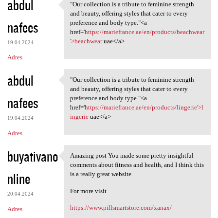
abdul
"Our collection is a tribute to feminine strength
"Our collection is a tribute
and beauty, offering styles that cater to every
nafees
preference and body type."<a
href='
https://mariefrance.ae/en/products/beachwear
'>beachwear
uae</a>
19.04.2024
Adres
abdul
"Our collection is a tribute to feminine strength
"Our collection is a tribute
and beauty, offering styles that cater to every
nafees
preference and body type."<a
href='
https://mariefrance.ae/en/products/lingerie'>l
ingerie
uae</a>
19.04.2024
Adres
buyativano
Amazing post You made some pretty insightful
Amazing post You made some
comments about fitness and health, and I think this
nline
is a really great website.
For more visit
20.04.2024
https://www.pillsmartstore.com/xanax/
Adres