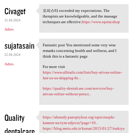
Civaget
오피스타 exceeded my expectations. The
오피스타 exceeded my expectations
therapists are knowledgeable, and the massage
21.04.2024
techniques are effective.
https://www.opstar.shop
Adres
sujatasain
Fantastic post You mentioned some very wise
Fantastic post You mentioned
remarks concerning health and wellness, and I
22.04.2024
think this is a fantastic page.
Adres
For more visit
https://www.alltrails.com/lists/buy-ativan-online-
fast-us-us-shipping-6e...
https://quality-dentalcare.com/services/buy-
ativan-online-without-prescr...
Quality
https://absurdy.panoptykon.org/wpis/znajdz-
https://absurdy.panoptykon
kamere-na-tym-zdjeciu?page=10...
dentalcare
https://blog.metu.edu.tr/kursat/2015/01/27/turkiye