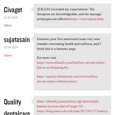
Civaget
오피스타 exceeded my expectations. The
오피스타 exceeded my expectations
therapists are knowledgeable, and the massage
21.04.2024
techniques are effective.
https://www.opstar.shop
Adres
sujatasain
Fantastic post You mentioned some very wise
Fantastic post You mentioned
remarks concerning health and wellness, and I
22.04.2024
think this is a fantastic page.
Adres
For more visit
https://www.alltrails.com/lists/buy-ativan-online-
fast-us-us-shipping-6e...
https://quality-dentalcare.com/services/buy-
ativan-online-without-prescr...
Quality
https://absurdy.panoptykon.org/wpis/znajdz-
https://absurdy.panoptykon
kamere-na-tym-zdjeciu?page=10...
dentalcare
https://blog.metu.edu.tr/kursat/2015/01/27/turkiye