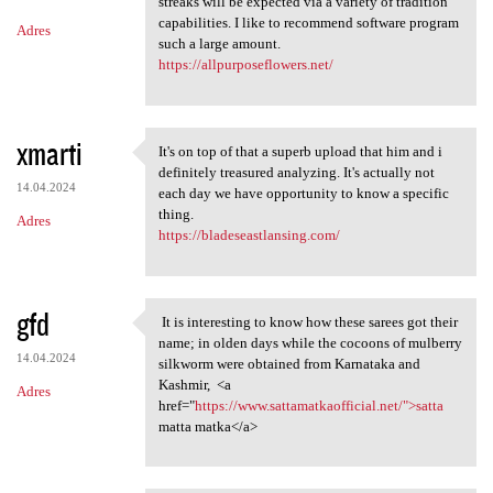
m
streaks will be expected via a variety of tradition
capabilities. I like to recommend software program
Adres
e
such a large amount.
n
https://allpurposeflowers.net/
t
a
xmarti
It's on top of that a superb upload that him and i
r
It's on top of that a superb
definitely treasured analyzing. It's actually not
z
14.04.2024
each day we have opportunity to know a specific
thing.
e
Adres
https://bladeseastlansing.com/
gfd
It is interesting to know how these sarees got their
It is interesting to know
name; in olden days while the cocoons of mulberry
14.04.2024
silkworm were obtained from Karnataka and
Kashmir, <a
Adres
href="
https://www.sattamatkaofficial.net/">satta
matta matka</a>