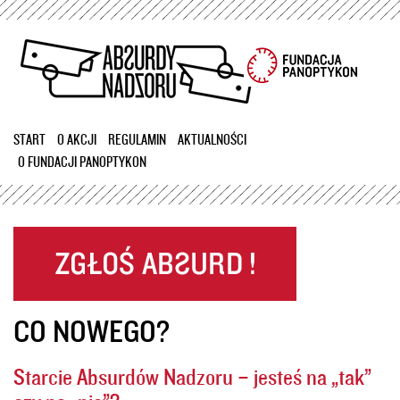
Przejdź
do
treści
START
O AKCJI
REGULAMIN
AKTUALNOŚCI
O FUNDACJI PANOPTYKON
CO NOWEGO?
Starcie Absurdów Nadzoru – jesteś na „tak”