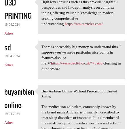
D3D
High level articles such as this provide insightful
High level articles such as
perspectives and in-depth analysis on complex
PRINTING
topics, offering valuable knowledge to readers
seeking comprehensive
understanding.
https://amirarticles.com/
18.04.2024
Adres
sd
There is noticeably big money to understand this. I
There is noticeably big money
suppose you’ve made particular nice points in
19.04.2024
features also. <a
href="
https://www.decltd.co.uk/">patio
cleaning in
Adres
dundee</a>
buyambien
Buy Ambien Online Without Prescription United
Buy Ambien Online Without
States
online
The medication zolpidem, commonly known by
the brand name Ambien, is primarily prescribed to
19.04.2024
treat sleep disorders or insomnia. It is a member of
Adres
the sedative-hypnotic medication class and acts on
brain chemistry that may be out of balance in