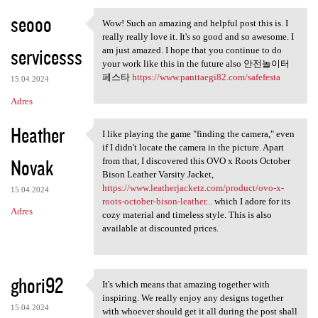
seooo
Wow! Such an amazing and helpful post this is. I
Wow! Such an amazing and
really really love it. It's so good and so awesome. I
servicesss
am just amazed. I hope that you continue to do
your work like this in the future also 안전놀이터
페스타
https://www.panttaegi82.com/safefesta
15.04.2024
Adres
Heather
I like playing the game "finding the camera," even
I like playing the game
if I didn't locate the camera in the picture. Apart
Novak
from that, I discovered this OVO x Roots October
Bison Leather Varsity Jacket,
https://www.leatherjacketz.com/product/ovo-x-
15.04.2024
roots-october-bison-leather...
which I adore for its
Adres
cozy material and timeless style. This is also
available at discounted prices.
ghori92
It's which means that amazing together with
It's which means that amazing
inspiring. We really enjoy any designs together
15.04.2024
with whoever should get it all during the post shall