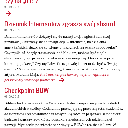
czy na „nie”?
03.10.2015
Dziennik Internautów zgłasza swój absurd
08.09.2015
Dziennik Internautów dołączył się do naszej akcji i zgłosił nam swój
przykład: „Oburzamy się na inwigilację w internecie, na działania
amerykańskich służb, ale co wiemy o inwigilacji na własnym podwórku?
Czy myślałeś, że gdy stoisz sobie pod blokiem, możesz być ciągle
obserwowany np. przez człowieka ze straży miejskiej, który siedzi przy
biurku i pije kawę? Czy myślałeś, ile naprawdę kamer może być w Twojej
okolicy? A może spojrzysz na mapkę, która może to ukazywać?”. Polecamy
artykuł Marcina Maja:
Ktoś nasikał pod kamerą, czyli inwigilacja z
perspektywy własnego podwórka
.
Checkpoint BUW
08.09.2015
Biblioteka Uniwersytecka w Warszawie. Jedna z najważniejszych bibliotek
akademickich w stolicy. Codziennie przewijają się przez nią setki studentów,
doktorantów i pracowników naukowych. Są również pasjonaci, samodzielni
badacze i warszawiacy, którzy poszukują niedostępnych gdzie indziej
pozycji. Wycieczka po mieście bez wizyty w BUW-ie też się nie liczy. W