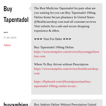
Buy
The Best Medicine Tapentadol for pain what are
The Best Medicine Tapentadol
you waiting for you can Buy Tapentadol 100mg
Tapentadol
Online frome Secure pharmacy In United States
@Healthcureshop.com read all customer reviews
Visit website for a safe and secure shopping
...
experience & offers.
17.04.2024
⏩⏩⏩ Visit For Order ⏪⏪⏪
Adres
Buy Tapentadol 100mg Online
https://www.trustpilot.com/review/buyrxmgpillson
line.com
Where To Buy Ativan without Prescription
https://www.trustpilot.com/review/healthcureshop.
com
https://flipboard.com/@bestalprazolam/buy-
tapentadol-100mg-online-in-uni...
buyambien
Buy Ambien Online Without Prescription United