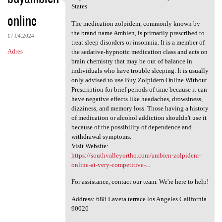
Buy Ambien Online Without
States
online
The medication zolpidem, commonly known by
the brand name Ambien, is primarily prescribed to
17.04.2024
treat sleep disorders or insomnia. It is a member of
Adres
the sedative-hypnotic medication class and acts on
brain chemistry that may be out of balance in
individuals who have trouble sleeping. It is usually
only advised to use Buy Zolpidem Online Without
Prescription for brief periods of time because it can
have negative effects like headaches, drowsiness,
dizziness, and memory loss. Those having a history
of medication or alcohol addiction shouldn't use it
because of the possibility of dependence and
withdrawal symptoms.
Visit Website:
https://southvalleyortho.com/ambien-zolpidem-
online-at-very-competitive-...
For assistance, contact our team. We're here to help!
Address: 688 Laveta terrace los Angeles California
90026