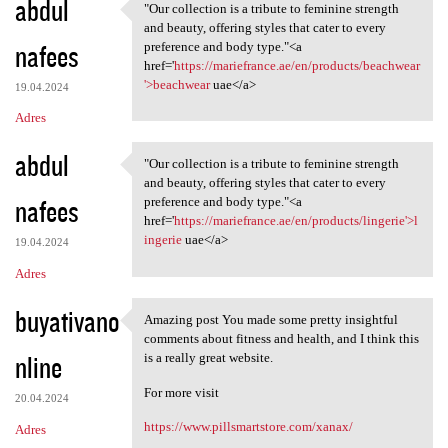
abdul
"Our collection is a tribute to feminine strength
"Our collection is a tribute
and beauty, offering styles that cater to every
nafees
preference and body type."<a
href='
https://mariefrance.ae/en/products/beachwear
'>beachwear
uae</a>
19.04.2024
Adres
abdul
"Our collection is a tribute to feminine strength
"Our collection is a tribute
and beauty, offering styles that cater to every
nafees
preference and body type."<a
href='
https://mariefrance.ae/en/products/lingerie'>l
ingerie
uae</a>
19.04.2024
Adres
buyativano
Amazing post You made some pretty insightful
Amazing post You made some
comments about fitness and health, and I think this
nline
is a really great website.
For more visit
20.04.2024
https://www.pillsmartstore.com/xanax/
Adres