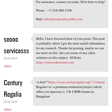
For assistance, contact our team. We're here to help!
Phone: - +1 518-300-1106
Mail:
info@southvalleyortho.com
seooo
Hello, I have browsed most of your posts. This post
Hello, I have browsed most of
is probably where I got the most useful information
servicesss
for my research. Thanks for posting, maybe we can
see more on this. Are you aware of any other
websites on this subject. 303hoki
20.04.2024
https://renewednotions.com
Adres
Century
<a href="
https://www.centuryregalia.org/">Century
<a href="https://www
Regalia</a> a premium residential project which
Regalia
offers you spacious 2, 3 & 4 BHK homes in
Bangalore
20.04.2024
Adres