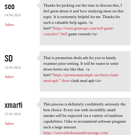
seo
Thanks for picking out the time to discuss this, I
Thanks for picking out the
feel great about it and love studying more on this
14.04.2024
topic. It is extremely helpful for me. Thanks for
such a valuable help again. <a
Adres
href="
https://www.gizmogo.com/sell-game-
consoles">Sell
game console</a>
SD
That is promotion deals ads for you to handy
That is promotion deals ads
examine prior writing. It will be easier to write
14.04.2024
down better site like that. <a
href="
https://premiummodapk.one/hero-clash-
Adres
mod-apk/">hero
clash mod apk</a>
xmarti
This process is definitely confidently seriously the
This process is definitely
best choice. Every one with incredibly small
15.04.2024
streaks will be expected via a variety of tradition
capabilities. I like to recommend software program
Adres
such a large amount.
https://www.eliteboatandrvstorage.com/