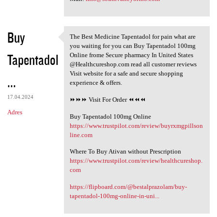
Buy
The Best Medicine Tapentadol for pain what are
The Best Medicine Tapentadol
you waiting for you can Buy Tapentadol 100mg
Tapentadol
Online frome Secure pharmacy In United States
@Healthcureshop.com read all customer reviews
Visit website for a safe and secure shopping
...
experience & offers.
17.04.2024
⏩⏩⏩ Visit For Order ⏪⏪⏪
Adres
Buy Tapentadol 100mg Online
https://www.trustpilot.com/review/buyrxmgpillson
line.com
Where To Buy Ativan without Prescription
https://www.trustpilot.com/review/healthcureshop.
com
https://flipboard.com/@bestalprazolam/buy-
tapentadol-100mg-online-in-uni...