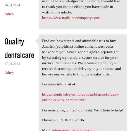
useful and knowledgeable. therefore, I would like
16.04.2024
to thank you for the efforts you have made in
writing this article.
Adres
https://www.traditionscompany.com/
Quality
Find out how simple and affordable it is to buy
Find out how simple and
Ambien (zolpidem) online at the lowest costs.
dentalcare
Make sure you have a good night's sleep tonight
by selecting our reliable, secure service for your
medical requirements. Place your order today to
17.04.2024
receive discreet, quick delivery to your home, and
Adres
browse our website to find the greatest offer.
For more info visit at:
https://southvalleyortho.com/ambien-zolpidem-
online-at-very-competitive-...
For assistance, contact our team. We're here to help!
Phone: - +1 518-300-1106
Mail:
info@southvalleyortho.com