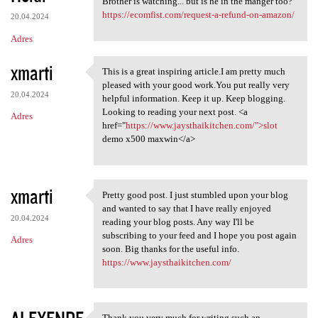
Brother is watching... but is he in the manger too?
https://ecomfist.com/request-a-refund-on-amazon/
20.04.2024
Adres
xmarti
This is a great inspiring article.I am pretty much
This is a great inspiring
pleased with your good work.You put really very
20.04.2024
helpful information. Keep it up. Keep blogging.
Looking to reading your next post. <a
Adres
href="
https://www.jaysthaikitchen.com/">slot
demo x500 maxwin</a>
xmarti
Pretty good post. I just stumbled upon your blog
Pretty good post. I just
and wanted to say that I have really enjoyed
20.04.2024
reading your blog posts. Any way I'll be
subscribing to your feed and I hope you post again
Adres
soon. Big thanks for the useful info.
https://www.jaysthaikitchen.com/
Thank you very much for writing such an