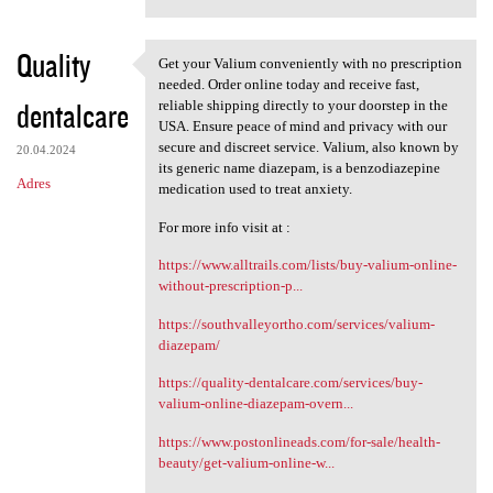
Quality
Get your Valium conveniently with no prescription
Get your Valium conveniently
needed. Order online today and receive fast,
dentalcare
reliable shipping directly to your doorstep in the
USA. Ensure peace of mind and privacy with our
secure and discreet service. Valium, also known by
20.04.2024
its generic name diazepam, is a benzodiazepine
Adres
medication used to treat anxiety.
For more info visit at :
https://www.alltrails.com/lists/buy-valium-online-
without-prescription-p...
https://southvalleyortho.com/services/valium-
diazepam/
https://quality-dentalcare.com/services/buy-
valium-online-diazepam-overn...
https://www.postonlineads.com/for-sale/health-
beauty/get-valium-online-w...