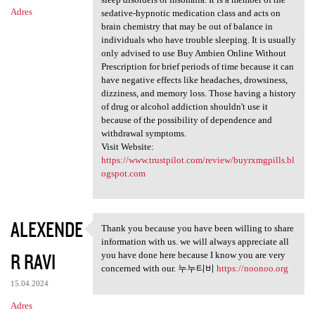
Adres
sedative-hypnotic medication class and acts on
brain chemistry that may be out of balance in
individuals who have trouble sleeping. It is usually
only advised to use Buy Ambien Online Without
Prescription for brief periods of time because it can
have negative effects like headaches, drowsiness,
dizziness, and memory loss. Those having a history
of drug or alcohol addiction shouldn't use it
because of the possibility of dependence and
withdrawal symptoms.
Visit Website:
https://www.trustpilot.com/review/buyrxmgpills.bl
ogspot.com
ALEXENDE
Thank you because you have been willing to share
Thank you because you have
information with us. we will always appreciate all
R RAVI
you have done here because I know you are very
concerned with our. 누누티비
https://noonoo.org
15.04.2024
Adres