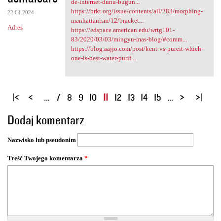
de-internet-dunu-bugun...
https://brkt.org/issue/contents/all/283/morphing-
22.04.2024
manhattanism/12/bracket...
Adres
https://edspace.american.edu/wrtg101-
83/2020/03/03/mingyu-mas-blog/#comm...
https://blog.aajjo.com/post/kent-vs-pureit-which-
one-is-best-water-purif...
S
…
7
8
9
10
11
12
13
14
15
…
t
Dodaj komentarz
r
o
Nazwisko lub pseudonim
n
y
Treść Twojego komentarza
*