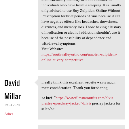
individuals who have trouble sleeping. It is usually
only advised to use Buy Zolpidem Online Without
Prescription for brief periods of time because it can
have negative effects like headaches, drowsiness,
dizziness, and memory loss. Those having a history
of medication or alcohol addiction shouldn't use it
because of the possibility of dependence and
withdrawal symptoms.
Visit Website:
https://southvalleyortho.com/ambien-zolpidem-
online-at-very-competitive-...
David
I really think this excellent website wants much
I really think this excellent
more consideration. Thank you for sharing....
Millar
<a href="
https://www.filmstaroutfits.com/elvis-
presley-speedway-jacket">Elvis
presley jackets for
19.04.2024
sale</a>
Adres