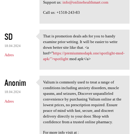
Support us:
info@onlinehealthmart.com
Call us: +1518-243-83
SD
That is promotion deals ads for you to handy
That is promotion deals ads
examine prior writing. It will be easier to write
18.04.2024
down better site like that. <a
href="
https://premiummodapk.one/spotlight-mod-
Adres
apk/">spotlight
mod apk</a>
Anonim
Valium is commonly used to treat a range of
Valium is commonly used to
conditions including anxiety disorders, muscle
18.04.2024
spasms, and seizures, Discover unparalleled
convenience by purchasing Valium online at the
Adres
lowest prices, no prescription required. Ensure
peace of mind with fast, secure, and discreet
delivery directly to your door. Shop with
confidence from a trusted online pharmacy.
For more info visit at :