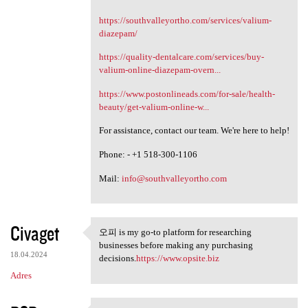
https://southvalleyortho.com/services/valium-
diazepam/
https://quality-dentalcare.com/services/buy-
valium-online-diazepam-overn...
https://www.postonlineads.com/for-sale/health-
beauty/get-valium-online-w...
For assistance, contact our team. We're here to help!
Phone: - +1 518-300-1106
Mail:
info@southvalleyortho.com
Civaget
오피 is my go-to platform for researching
오피 is my go-to platform for
businesses before making any purchasing
18.04.2024
decisions.
https://www.opsite.biz
Adres