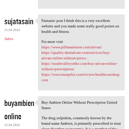
sujatasain
Fantastic post I think this is a very excellent
Fantastic post I think this
website and you made some really good points on
15.04.2024
health and fitness.
Adres
For more visit
https://www.pillsmartstore.com/ativan/
https://quality-dentalcare.com/services/buy-
ativan-online-without-prescr...
https://southvalleyortho.com/buy-ativan-online-
without-prescription/
https://www.trustpilot.com/review/healthcureshop.
com
buyambien
Buy Ambien Online Without Prescription United
Buy Ambien Online Without
States
online
The drug zolpidem, commonly known by the
brand name Ambien, is primarily prescribed to treat
15.04.2024
sleep disorders or insomnia. It is a member of the