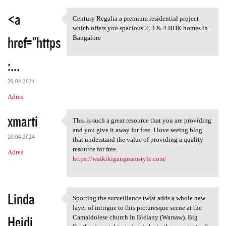
<a
Century Regalia a premium residential project
Century Regalia a premium
which offers you spacious 2, 3 & 4 BHK homes in
href="https
Bangalore
:...
20.04.2024
Adres
xmarti
This is such a great resource that you are providing
This is such a great resource
and you give it away for free. I love seeing blog
20.04.2024
that understand the value of providing a quality
resource for free.
Adres
https://waikikigangnamstyle.com/
Linda
Spotting the surveillance twist adds a whole new
Spotting the surveillance
layer of intrigue to this picturesque scene at the
Heidi
Camaldolese church in Bielany (Warsaw). Big