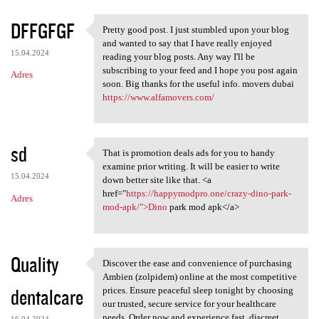
DFFGFGF
Pretty good post. I just stumbled upon your blog
Pretty good post. I just
and wanted to say that I have really enjoyed
15.04.2024
reading your blog posts. Any way I'll be
subscribing to your feed and I hope you post again
Adres
soon. Big thanks for the useful info. movers dubai
https://www.alfamovers.com/
sd
That is promotion deals ads for you to handy
That is promotion deals ads
examine prior writing. It will be easier to write
15.04.2024
down better site like that. <a
href="
https://happymodpro.one/crazy-dino-park-
Adres
mod-apk/">Dino
park mod apk</a>
Quality
Discover the ease and convenience of purchasing
Discover the ease and
Ambien (zolpidem) online at the most competitive
dentalcare
prices. Ensure peaceful sleep tonight by choosing
our trusted, secure service for your healthcare
needs. Order now and experience fast, discreet