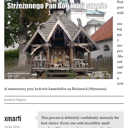
Pod
pow
iedź
:
szu
kaj
prz
y
szo
pce.
Abs
urd
nad
zor
u
zost
ał namierzony przy kościele kamedułów na Bielanach (Warszawa).
kamery-bajery
K
xmarti
This process is definitely confidently seriously the
This process is definitely
o
best choice. Every one with incredibly small
14.04.2024