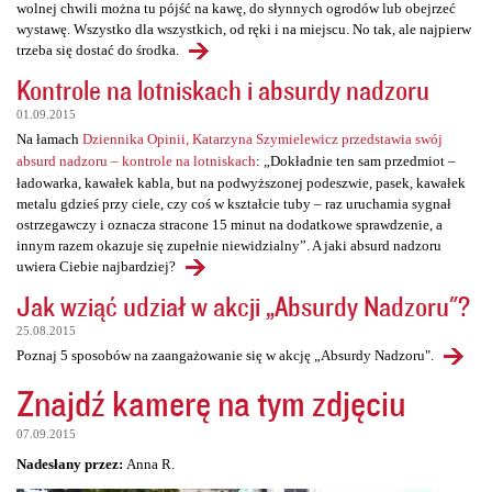
wolnej chwili można tu pójść na kawę, do słynnych ogrodów lub obejrzeć
wystawę. Wszystko dla wszystkich, od ręki i na miejscu. No tak, ale najpierw
trzeba się dostać do środka.
Kontrole na lotniskach i absurdy nadzoru
01.09.2015
Na łamach
Dziennika Opinii, Katarzyna Szymielewicz przedstawia swój
absurd nadzoru – kontrole na lotniskach
: „Dokładnie ten sam przedmiot –
ładowarka, kawałek kabla, but na podwyższonej podeszwie, pasek, kawałek
metalu gdzieś przy ciele, czy coś w kształcie tuby – raz uruchamia sygnał
ostrzegawczy i oznacza stracone 15 minut na dodatkowe sprawdzenie, a
innym razem okazuje się zupełnie niewidzialny”. A jaki absurd nadzoru
uwiera Ciebie najbardziej?
Jak wziąć udział w akcji „Absurdy Nadzoru"?
25.08.2015
Poznaj 5 sposobów na zaangażowanie się w akcję „Absurdy Nadzoru".
Znajdź kamerę na tym zdjęciu
07.09.2015
Nadesłany przez:
Anna R.