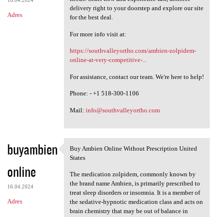
16.04.2024
delivery right to your doorstep and explore our site
Adres
for the best deal.
For more info visit at:
https://southvalleyortho.com/ambien-zolpidem-
online-at-very-competitive-...
For assistance, contact our team. We're here to help!
Phone: - +1 518-300-1106
Mail:
info@southvalleyortho.com
buyambien
Buy Ambien Online Without Prescription United
Buy Ambien Online Without
States
online
The medication zolpidem, commonly known by
the brand name Ambien, is primarily prescribed to
16.04.2024
treat sleep disorders or insomnia. It is a member of
Adres
the sedative-hypnotic medication class and acts on
brain chemistry that may be out of balance in