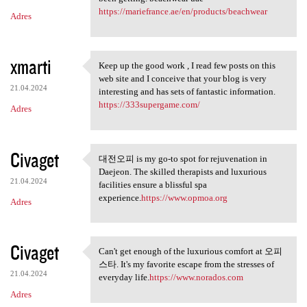
https://mariefrance.ae/en/products/beachwear
Adres
xmarti
Keep up the good work , I read few posts on this
Keep up the good work , I
web site and I conceive that your blog is very
21.04.2024
interesting and has sets of fantastic information.
https://333supergame.com/
Adres
Civaget
대전오피 is my go-to spot for rejuvenation in
대전오피 is my go-to spot for
Daejeon. The skilled therapists and luxurious
21.04.2024
facilities ensure a blissful spa
experience.
https://www.opmoa.org
Adres
Civaget
Can't get enough of the luxurious comfort at 오피
Can't get enough of the
스타. It's my favorite escape from the stresses of
21.04.2024
everyday life.
https://www.norados.com
Adres