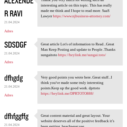
ALEXENDE
Thank you very much for
interesting article on this topic. This has really
R RAVI
made me think and I hope to read more. SaaS
Lawyer
https://www.njbusiness-attorney.com/
21.04.2024
Adres
SDSDGF
Great article Lot's of information to Read...Great
Great article Lot's of
Man Keep Posting and update to People..Thanks
21.04.2024
sungaitoto
https://heylink.me/sungai.toto/
Adres
dfhgdg
Very good points you wrote here..Great stuff...I
Very good points you wrote
think you've made some truly interesting
21.04.2024
points.Keep up the good work. dprtoto
https://heylink.me/DPRTOTO888/
Adres
dfhfggffg
Great content material and great layout. Your
Great content material and
website deserves all of the positive feedback it’s
21.04.2024
been getting. beachwear uae