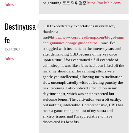
be grinning.토토 먹튀검증
https://mt-bible.com/
Adres
Destinyusa
CBD exceeded my expectations in every way
CBD exceeded my expectations
thanks <a
fe
href=
https://www.cornbreadhemp.com/blogs/learn/
cbd-gummies-dosage-guide>https...
</a>. I've
struggled with insomnia in the interest years, and
15.04.2024
after demanding CBD because of the key once
Adres
upon a time, I for ever trained a full eventide of
calm sleep. It was like a bias had been lifted off the
mark my shoulders. The calming effects were
gentle yet intellectual, allowing me to inclination
slow uncomplicatedly without feeling punchy the
next morning. I also noticed a reduction in my
daytime angst, which was an unexpected but
welcome bonus. The cultivation was a bit earthy,
but nothing intolerable. Comprehensive, CBD has
been a game-changer quest of my siesta and
anxiety issues, and I'm appreciative to have
discovered its benefits.