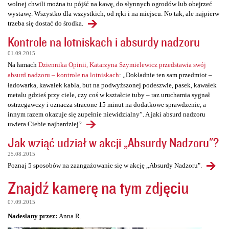
wolnej chwili można tu pójść na kawę, do słynnych ogrodów lub obejrzeć
wystawę. Wszystko dla wszystkich, od ręki i na miejscu. No tak, ale najpierw
trzeba się dostać do środka.
Kontrole na lotniskach i absurdy nadzoru
01.09.2015
Na łamach
Dziennika Opinii, Katarzyna Szymielewicz przedstawia swój
absurd nadzoru – kontrole na lotniskach
: „Dokładnie ten sam przedmiot –
ładowarka, kawałek kabla, but na podwyższonej podeszwie, pasek, kawałek
metalu gdzieś przy ciele, czy coś w kształcie tuby – raz uruchamia sygnał
ostrzegawczy i oznacza stracone 15 minut na dodatkowe sprawdzenie, a
innym razem okazuje się zupełnie niewidzialny”. A jaki absurd nadzoru
uwiera Ciebie najbardziej?
Jak wziąć udział w akcji „Absurdy Nadzoru"?
25.08.2015
Poznaj 5 sposobów na zaangażowanie się w akcję „Absurdy Nadzoru".
Znajdź kamerę na tym zdjęciu
07.09.2015
Nadesłany przez:
Anna R.