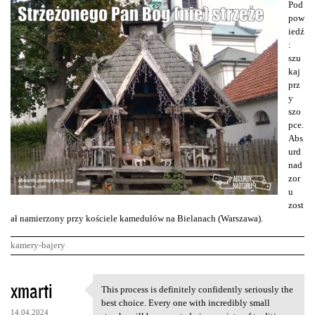
Pod
pow
iedź
:
szu
kaj
prz
y
szo
pce.
Abs
urd
nad
zor
u
zost
ał namierzony przy kościele kamedułów na Bielanach (Warszawa).
kamery-bajery
K
xmarti
This process is definitely confidently seriously the
This process is definitely
o
best choice. Every one with incredibly small
14.04.2024