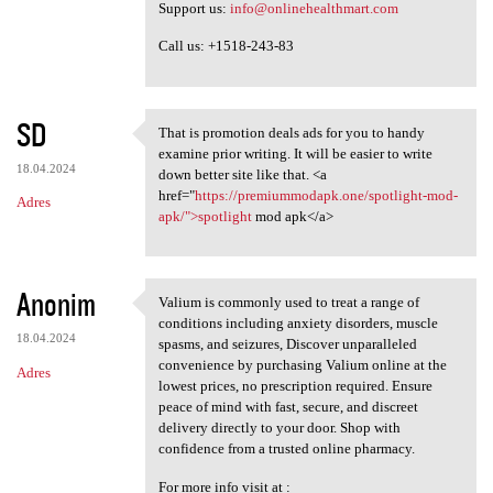
Support us:
info@onlinehealthmart.com
Call us: +1518-243-83
SD
That is promotion deals ads for you to handy
That is promotion deals ads
examine prior writing. It will be easier to write
18.04.2024
down better site like that. <a
href="
https://premiummodapk.one/spotlight-mod-
Adres
apk/">spotlight
mod apk</a>
Anonim
Valium is commonly used to treat a range of
Valium is commonly used to
conditions including anxiety disorders, muscle
18.04.2024
spasms, and seizures, Discover unparalleled
convenience by purchasing Valium online at the
Adres
lowest prices, no prescription required. Ensure
peace of mind with fast, secure, and discreet
delivery directly to your door. Shop with
confidence from a trusted online pharmacy.
For more info visit at :