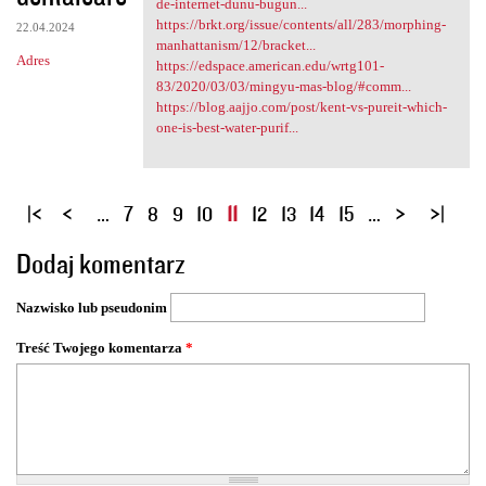
de-internet-dunu-bugun...
https://brkt.org/issue/contents/all/283/morphing-
22.04.2024
manhattanism/12/bracket...
Adres
https://edspace.american.edu/wrtg101-
83/2020/03/03/mingyu-mas-blog/#comm...
https://blog.aajjo.com/post/kent-vs-pureit-which-
one-is-best-water-purif...
S
…
7
8
9
10
11
12
13
14
15
…
t
Dodaj komentarz
r
o
Nazwisko lub pseudonim
n
y
Treść Twojego komentarza
*