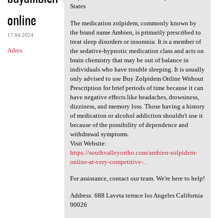
Buy Ambien Online Without
States
online
The medication zolpidem, commonly known by
the brand name Ambien, is primarily prescribed to
17.04.2024
treat sleep disorders or insomnia. It is a member of
Adres
the sedative-hypnotic medication class and acts on
brain chemistry that may be out of balance in
individuals who have trouble sleeping. It is usually
only advised to use Buy Zolpidem Online Without
Prescription for brief periods of time because it can
have negative effects like headaches, drowsiness,
dizziness, and memory loss. Those having a history
of medication or alcohol addiction shouldn't use it
because of the possibility of dependence and
withdrawal symptoms.
Visit Website:
https://southvalleyortho.com/ambien-zolpidem-
online-at-very-competitive-...
For assistance, contact our team. We're here to help!
Address: 688 Laveta terrace los Angeles California
90026