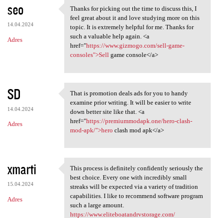
seo
Thanks for picking out the time to discuss this, I
Thanks for picking out the
feel great about it and love studying more on this
14.04.2024
topic. It is extremely helpful for me. Thanks for
such a valuable help again. <a
Adres
href="
https://www.gizmogo.com/sell-game-
consoles">Sell
game console</a>
SD
That is promotion deals ads for you to handy
That is promotion deals ads
examine prior writing. It will be easier to write
14.04.2024
down better site like that. <a
href="
https://premiummodapk.one/hero-clash-
Adres
mod-apk/">hero
clash mod apk</a>
xmarti
This process is definitely confidently seriously the
This process is definitely
best choice. Every one with incredibly small
15.04.2024
streaks will be expected via a variety of tradition
capabilities. I like to recommend software program
Adres
such a large amount.
https://www.eliteboatandrvstorage.com/