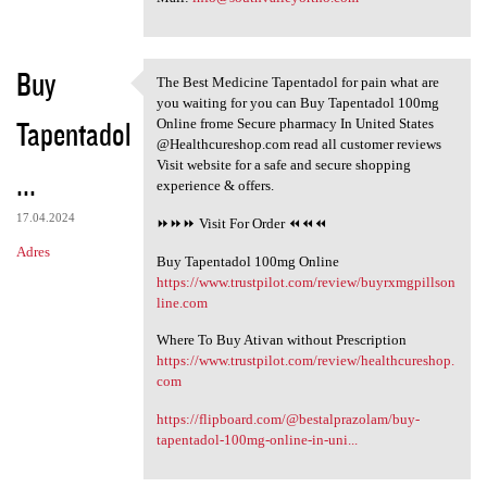
Buy
The Best Medicine Tapentadol for pain what are
The Best Medicine Tapentadol
you waiting for you can Buy Tapentadol 100mg
Tapentadol
Online frome Secure pharmacy In United States
@Healthcureshop.com read all customer reviews
Visit website for a safe and secure shopping
...
experience & offers.
17.04.2024
⏩⏩⏩ Visit For Order ⏪⏪⏪
Adres
Buy Tapentadol 100mg Online
https://www.trustpilot.com/review/buyrxmgpillson
line.com
Where To Buy Ativan without Prescription
https://www.trustpilot.com/review/healthcureshop.
com
https://flipboard.com/@bestalprazolam/buy-
tapentadol-100mg-online-in-uni...