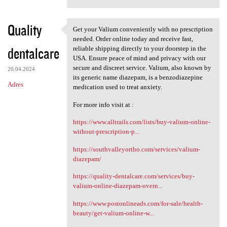
Quality
Get your Valium conveniently with no prescription
Get your Valium conveniently
needed. Order online today and receive fast,
dentalcare
reliable shipping directly to your doorstep in the
USA. Ensure peace of mind and privacy with our
secure and discreet service. Valium, also known by
20.04.2024
its generic name diazepam, is a benzodiazepine
Adres
medication used to treat anxiety.
For more info visit at :
https://www.alltrails.com/lists/buy-valium-online-
without-prescription-p...
https://southvalleyortho.com/services/valium-
diazepam/
https://quality-dentalcare.com/services/buy-
valium-online-diazepam-overn...
https://www.postonlineads.com/for-sale/health-
beauty/get-valium-online-w...