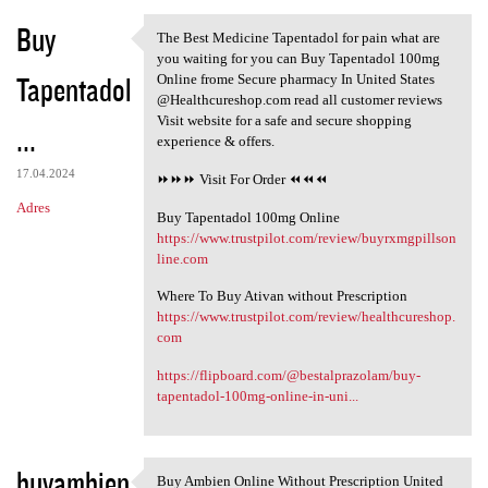
Buy
The Best Medicine Tapentadol for pain what are
The Best Medicine Tapentadol
you waiting for you can Buy Tapentadol 100mg
Tapentadol
Online frome Secure pharmacy In United States
@Healthcureshop.com read all customer reviews
Visit website for a safe and secure shopping
...
experience & offers.
17.04.2024
⏩⏩⏩ Visit For Order ⏪⏪⏪
Adres
Buy Tapentadol 100mg Online
https://www.trustpilot.com/review/buyrxmgpillson
line.com
Where To Buy Ativan without Prescription
https://www.trustpilot.com/review/healthcureshop.
com
https://flipboard.com/@bestalprazolam/buy-
tapentadol-100mg-online-in-uni...
buyambien
Buy Ambien Online Without Prescription United