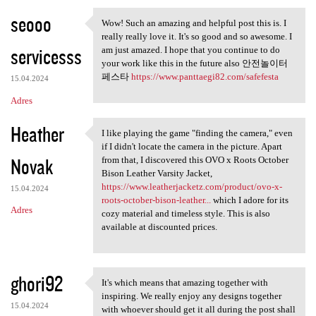
seooo
Wow! Such an amazing and helpful post this is. I
Wow! Such an amazing and
really really love it. It's so good and so awesome. I
servicesss
am just amazed. I hope that you continue to do
your work like this in the future also 안전놀이터
페스타
https://www.panttaegi82.com/safefesta
15.04.2024
Adres
Heather
I like playing the game "finding the camera," even
I like playing the game
if I didn't locate the camera in the picture. Apart
Novak
from that, I discovered this OVO x Roots October
Bison Leather Varsity Jacket,
https://www.leatherjacketz.com/product/ovo-x-
15.04.2024
roots-october-bison-leather...
which I adore for its
Adres
cozy material and timeless style. This is also
available at discounted prices.
ghori92
It's which means that amazing together with
It's which means that amazing
inspiring. We really enjoy any designs together
15.04.2024
with whoever should get it all during the post shall