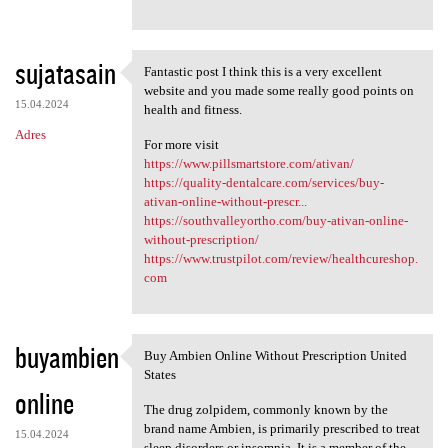
sujatasain
Fantastic post I think this is a very excellent
Fantastic post I think this
website and you made some really good points on
15.04.2024
health and fitness.
Adres
For more visit
https://www.pillsmartstore.com/ativan/
https://quality-dentalcare.com/services/buy-
ativan-online-without-prescr...
https://southvalleyortho.com/buy-ativan-online-
without-prescription/
https://www.trustpilot.com/review/healthcureshop.
com
buyambien
Buy Ambien Online Without Prescription United
Buy Ambien Online Without
States
online
The drug zolpidem, commonly known by the
brand name Ambien, is primarily prescribed to treat
15.04.2024
sleep disorders or insomnia. It is a member of the