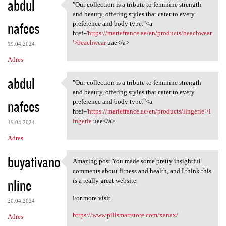
abdul
"Our collection is a tribute to feminine strength
"Our collection is a tribute
and beauty, offering styles that cater to every
nafees
preference and body type."<a
href='
https://mariefrance.ae/en/products/beachwear
'>beachwear
uae</a>
19.04.2024
Adres
abdul
"Our collection is a tribute to feminine strength
"Our collection is a tribute
and beauty, offering styles that cater to every
nafees
preference and body type."<a
href='
https://mariefrance.ae/en/products/lingerie'>l
ingerie
uae</a>
19.04.2024
Adres
buyativano
Amazing post You made some pretty insightful
Amazing post You made some
comments about fitness and health, and I think this
nline
is a really great website.
For more visit
20.04.2024
https://www.pillsmartstore.com/xanax/
Adres