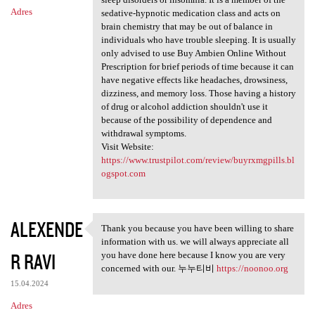
Adres
sedative-hypnotic medication class and acts on
brain chemistry that may be out of balance in
individuals who have trouble sleeping. It is usually
only advised to use Buy Ambien Online Without
Prescription for brief periods of time because it can
have negative effects like headaches, drowsiness,
dizziness, and memory loss. Those having a history
of drug or alcohol addiction shouldn't use it
because of the possibility of dependence and
withdrawal symptoms.
Visit Website:
https://www.trustpilot.com/review/buyrxmgpills.bl
ogspot.com
ALEXENDE
Thank you because you have been willing to share
Thank you because you have
information with us. we will always appreciate all
R RAVI
you have done here because I know you are very
concerned with our. 누누티비
https://noonoo.org
15.04.2024
Adres