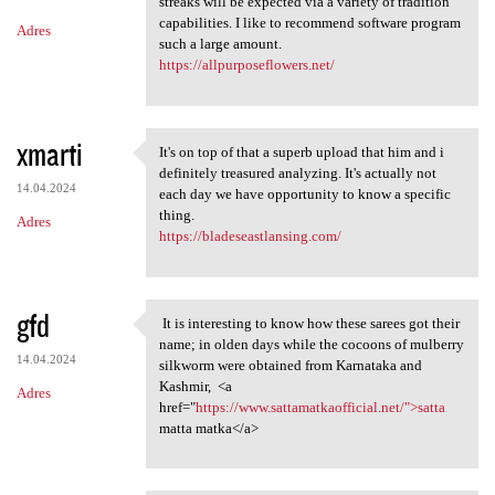
m
streaks will be expected via a variety of tradition
capabilities. I like to recommend software program
Adres
e
such a large amount.
n
https://allpurposeflowers.net/
t
a
xmarti
It's on top of that a superb upload that him and i
r
It's on top of that a superb
definitely treasured analyzing. It's actually not
z
14.04.2024
each day we have opportunity to know a specific
thing.
e
Adres
https://bladeseastlansing.com/
gfd
It is interesting to know how these sarees got their
It is interesting to know
name; in olden days while the cocoons of mulberry
14.04.2024
silkworm were obtained from Karnataka and
Kashmir, <a
Adres
href="
https://www.sattamatkaofficial.net/">satta
matta matka</a>