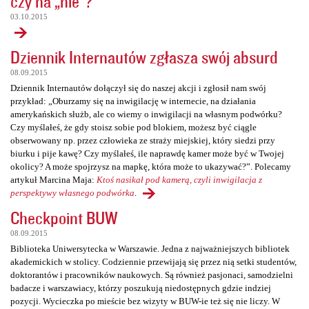
czy na „nie”?
03.10.2015
Dziennik Internautów zgłasza swój absurd
08.09.2015
Dziennik Internautów dołączył się do naszej akcji i zgłosił nam swój
przykład: „Oburzamy się na inwigilację w internecie, na działania
amerykańskich służb, ale co wiemy o inwigilacji na własnym podwórku?
Czy myślałeś, że gdy stoisz sobie pod blokiem, możesz być ciągle
obserwowany np. przez człowieka ze straży miejskiej, który siedzi przy
biurku i pije kawę? Czy myślałeś, ile naprawdę kamer może być w Twojej
okolicy? A może spojrzysz na mapkę, która może to ukazywać?”. Polecamy
artykuł Marcina Maja:
Ktoś nasikał pod kamerą, czyli inwigilacja z
perspektywy własnego podwórka
.
Checkpoint BUW
08.09.2015
Biblioteka Uniwersytecka w Warszawie. Jedna z najważniejszych bibliotek
akademickich w stolicy. Codziennie przewijają się przez nią setki studentów,
doktorantów i pracowników naukowych. Są również pasjonaci, samodzielni
badacze i warszawiacy, którzy poszukują niedostępnych gdzie indziej
pozycji. Wycieczka po mieście bez wizyty w BUW-ie też się nie liczy. W