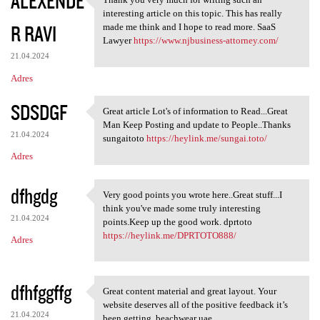
ALEXENDE
Thank you very much for
interesting article on this topic. This has really
R RAVI
made me think and I hope to read more. SaaS
Lawyer
https://www.njbusiness-attorney.com/
21.04.2024
Adres
SDSDGF
Great article Lot's of information to Read...Great
Great article Lot's of
Man Keep Posting and update to People..Thanks
21.04.2024
sungaitoto
https://heylink.me/sungai.toto/
Adres
dfhgdg
Very good points you wrote here..Great stuff...I
Very good points you wrote
think you've made some truly interesting
21.04.2024
points.Keep up the good work. dprtoto
https://heylink.me/DPRTOTO888/
Adres
dfhfggffg
Great content material and great layout. Your
Great content material and
website deserves all of the positive feedback it’s
21.04.2024
been getting. beachwear uae