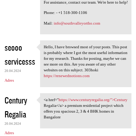
For assistance, contact our team. We're here to help!
Phone: - +1 518-300-1106
Mail:
info@southvalleyortho.com
seooo
Hello, I have browsed most of your posts. This post
Hello, I have browsed most of
is probably where I got the most useful information
servicesss
for my research. Thanks for posting, maybe we can
see more on this. Are you aware of any other
websites on this subject. 303hoki
20.04.2024
https://renewednotions.com
Adres
Century
<a href="
https://www.centuryregalia.org/">Century
<a href="https://www
Regalia</a> a premium residential project which
Regalia
offers you spacious 2, 3 & 4 BHK homes in
Bangalore
20.04.2024
Adres