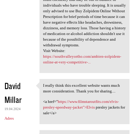
individuals who have trouble sleeping. It is usually
only advised to use Buy Zolpidem Online Without
Prescription for brief periods of time because it can
have negative effects like headaches, drowsiness,
dizziness, and memory loss. Those having a history
of medication or alcohol addiction shouldn't use it
because of the possibility of dependence and
withdrawal symptoms.
Visit Website:
https://southvalleyortho.com/ambien-zolpidem-
online-at-very-competitive-...
David
I really think this excellent website wants much
I really think this excellent
more consideration. Thank you for sharing....
Millar
<a href="
https://www.filmstaroutfits.com/elvis-
presley-speedway-jacket">Elvis
presley jackets for
19.04.2024
sale</a>
Adres