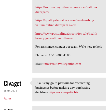
https://southvalleyortho.com/services/valium-
diazepam/
https://quality-dentalcare.com/services/buy-
valium-online-diazepam-overn...
https://www.postonlineads.com/for-sale/health-
beauty/get-valium-online-w...
For assistance, contact our team. We're here to help!
Phone: - +1 518-300-1106
Mail:
info@southvalleyortho.com
Civaget
오피 is my go-to platform for researching
오피 is my go-to platform for
businesses before making any purchasing
18.04.2024
decisions.
https://www.opsite.biz
Adres