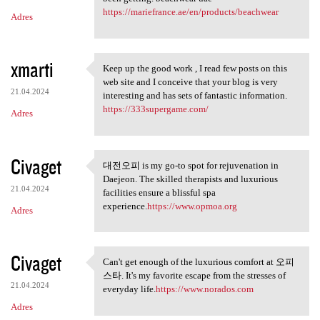
https://mariefrance.ae/en/products/beachwear
Adres
xmarti
Keep up the good work , I read few posts on this
Keep up the good work , I
web site and I conceive that your blog is very
21.04.2024
interesting and has sets of fantastic information.
https://333supergame.com/
Adres
Civaget
대전오피 is my go-to spot for rejuvenation in
대전오피 is my go-to spot for
Daejeon. The skilled therapists and luxurious
21.04.2024
facilities ensure a blissful spa
experience.
https://www.opmoa.org
Adres
Civaget
Can't get enough of the luxurious comfort at 오피
Can't get enough of the
스타. It's my favorite escape from the stresses of
21.04.2024
everyday life.
https://www.norados.com
Adres