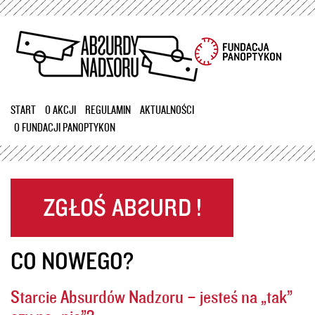
Przejdź
do
treści
START
O AKCJI
REGULAMIN
AKTUALNOŚCI
O FUNDACJI PANOPTYKON
CO NOWEGO?
Starcie Absurdów Nadzoru – jesteś na „tak”