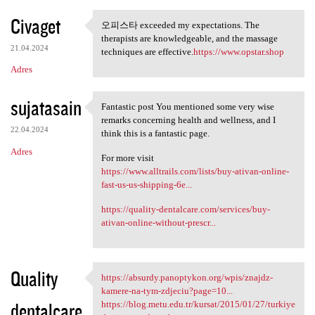
Civaget
오피스타 exceeded my expectations. The
오피스타 exceeded my expectations
therapists are knowledgeable, and the massage
21.04.2024
techniques are effective.
https://www.opstar.shop
Adres
sujatasain
Fantastic post You mentioned some very wise
Fantastic post You mentioned
remarks concerning health and wellness, and I
22.04.2024
think this is a fantastic page.
Adres
For more visit
https://www.alltrails.com/lists/buy-ativan-online-
fast-us-us-shipping-6e...
https://quality-dentalcare.com/services/buy-
ativan-online-without-prescr...
Quality
https://absurdy.panoptykon.org/wpis/znajdz-
https://absurdy.panoptykon
kamere-na-tym-zdjeciu?page=10...
dentalcare
https://blog.metu.edu.tr/kursat/2015/01/27/turkiye