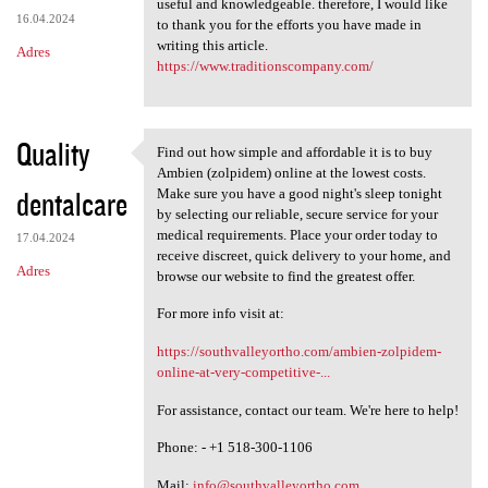
useful and knowledgeable. therefore, I would like
16.04.2024
to thank you for the efforts you have made in
writing this article.
Adres
https://www.traditionscompany.com/
Quality
Find out how simple and affordable it is to buy
Find out how simple and
Ambien (zolpidem) online at the lowest costs.
dentalcare
Make sure you have a good night's sleep tonight
by selecting our reliable, secure service for your
medical requirements. Place your order today to
17.04.2024
receive discreet, quick delivery to your home, and
Adres
browse our website to find the greatest offer.
For more info visit at:
https://southvalleyortho.com/ambien-zolpidem-
online-at-very-competitive-...
For assistance, contact our team. We're here to help!
Phone: - +1 518-300-1106
Mail:
info@southvalleyortho.com