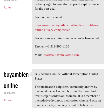
16.04.2024
delivery right to your doorstep and explore our site
Adres
for the best deal.
For more info visit at:
https://southvalleyortho.com/ambien-zolpidem-
online-at-very-competitive-...
For assistance, contact our team. We're here to help!
Phone: - +1 518-300-1106
Mail:
info@southvalleyortho.com
buyambien
Buy Ambien Online Without Prescription United
Buy Ambien Online Without
States
online
The medication zolpidem, commonly known by
the brand name Ambien, is primarily prescribed to
16.04.2024
treat sleep disorders or insomnia. It is a member of
Adres
the sedative-hypnotic medication class and acts on
brain chemistry that may be out of balance in