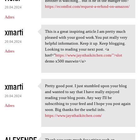
Brother is watching... but is he in the manger too?
https://ecomfist.com/request-a-refund-on-amazon/
20.04.2024
Adres
xmarti
This is a great inspiring article.I am pretty much
This is a great inspiring
pleased with your good work.You put really very
20.04.2024
helpful information. Keep it up. Keep blogging.
Looking to reading your next post. <a
Adres
href="
https://www.jaysthaikitchen.com/">slot
demo x500 maxwin</a>
xmarti
Pretty good post. I just stumbled upon your blog
Pretty good post. I just
and wanted to say that I have really enjoyed
20.04.2024
reading your blog posts. Any way I'll be
subscribing to your feed and I hope you post again
Adres
soon. Big thanks for the useful info.
https://www.jaysthaikitchen.com/
Thank you very much for writing such an