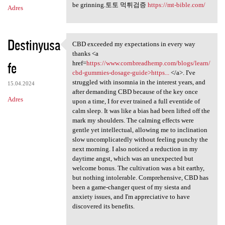
be grinning.토토 먹튀검증
https://mt-bible.com/
Adres
Destinyusa
CBD exceeded my expectations in every way
CBD exceeded my expectations
thanks <a
fe
href=
https://www.cornbreadhemp.com/blogs/learn/
cbd-gummies-dosage-guide>https...
</a>. I've
struggled with insomnia in the interest years, and
15.04.2024
after demanding CBD because of the key once
Adres
upon a time, I for ever trained a full eventide of
calm sleep. It was like a bias had been lifted off the
mark my shoulders. The calming effects were
gentle yet intellectual, allowing me to inclination
slow uncomplicatedly without feeling punchy the
next morning. I also noticed a reduction in my
daytime angst, which was an unexpected but
welcome bonus. The cultivation was a bit earthy,
but nothing intolerable. Comprehensive, CBD has
been a game-changer quest of my siesta and
anxiety issues, and I'm appreciative to have
discovered its benefits.