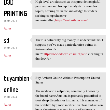
D3D
High level articles such as this provide insightful
High level articles such as
perspectives and in-depth analysis on complex
PRINTING
topics, offering valuable knowledge to readers
seeking comprehensive
understanding.
https://amirarticles.com/
18.04.2024
Adres
sd
There is noticeably big money to understand this. I
There is noticeably big money
suppose you’ve made particular nice points in
19.04.2024
features also. <a
href="
https://www.decltd.co.uk/">patio
cleaning in
Adres
dundee</a>
buyambien
Buy Ambien Online Without Prescription United
Buy Ambien Online Without
States
online
The medication zolpidem, commonly known by
the brand name Ambien, is primarily prescribed to
19.04.2024
treat sleep disorders or insomnia. It is a member of
Adres
the sedative-hypnotic medication class and acts on
brain chemistry that may be out of balance in