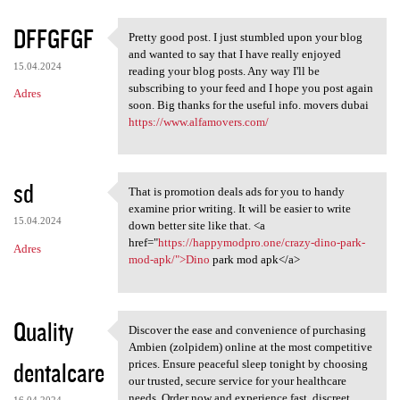
DFFGFGF
Pretty good post. I just stumbled upon your blog
Pretty good post. I just
and wanted to say that I have really enjoyed
15.04.2024
reading your blog posts. Any way I'll be
subscribing to your feed and I hope you post again
Adres
soon. Big thanks for the useful info. movers dubai
https://www.alfamovers.com/
sd
That is promotion deals ads for you to handy
That is promotion deals ads
examine prior writing. It will be easier to write
15.04.2024
down better site like that. <a
href="
https://happymodpro.one/crazy-dino-park-
Adres
mod-apk/">Dino
park mod apk</a>
Quality
Discover the ease and convenience of purchasing
Discover the ease and
Ambien (zolpidem) online at the most competitive
dentalcare
prices. Ensure peaceful sleep tonight by choosing
our trusted, secure service for your healthcare
needs. Order now and experience fast, discreet