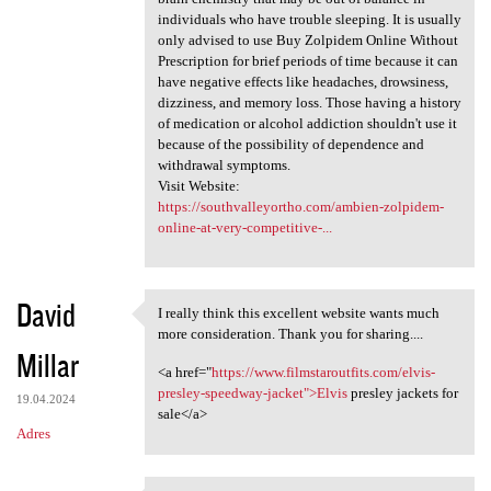
individuals who have trouble sleeping. It is usually
only advised to use Buy Zolpidem Online Without
Prescription for brief periods of time because it can
have negative effects like headaches, drowsiness,
dizziness, and memory loss. Those having a history
of medication or alcohol addiction shouldn't use it
because of the possibility of dependence and
withdrawal symptoms.
Visit Website:
https://southvalleyortho.com/ambien-zolpidem-
online-at-very-competitive-...
David
I really think this excellent website wants much
I really think this excellent
more consideration. Thank you for sharing....
Millar
<a href="
https://www.filmstaroutfits.com/elvis-
presley-speedway-jacket">Elvis
presley jackets for
19.04.2024
sale</a>
Adres