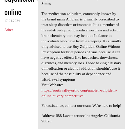
Buy Ambien Online Without
States
online
The medication zolpidem, commonly known by
the brand name Ambien, is primarily prescribed to
17.04.2024
treat sleep disorders or insomnia. It is a member of
Adres
the sedative-hypnotic medication class and acts on
brain chemistry that may be out of balance in
individuals who have trouble sleeping. It is usually
only advised to use Buy Zolpidem Online Without
Prescription for brief periods of time because it can
have negative effects like headaches, drowsiness,
dizziness, and memory loss. Those having a history
of medication or alcohol addiction shouldn't use it
because of the possibility of dependence and
withdrawal symptoms.
Visit Website:
https://southvalleyortho.com/ambien-zolpidem-
online-at-very-competitive-...
For assistance, contact our team. We're here to help!
Address: 688 Laveta terrace los Angeles California
90026