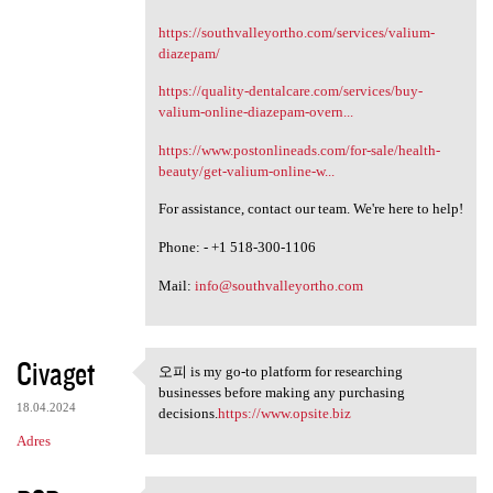
https://southvalleyortho.com/services/valium-
diazepam/
https://quality-dentalcare.com/services/buy-
valium-online-diazepam-overn...
https://www.postonlineads.com/for-sale/health-
beauty/get-valium-online-w...
For assistance, contact our team. We're here to help!
Phone: - +1 518-300-1106
Mail:
info@southvalleyortho.com
Civaget
오피 is my go-to platform for researching
오피 is my go-to platform for
businesses before making any purchasing
18.04.2024
decisions.
https://www.opsite.biz
Adres