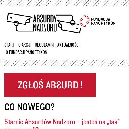
Przejdź
do
treści
START
O AKCJI
REGULAMIN
AKTUALNOŚCI
O FUNDACJI PANOPTYKON
CO NOWEGO?
Starcie Absurdów Nadzoru – jesteś na „tak”