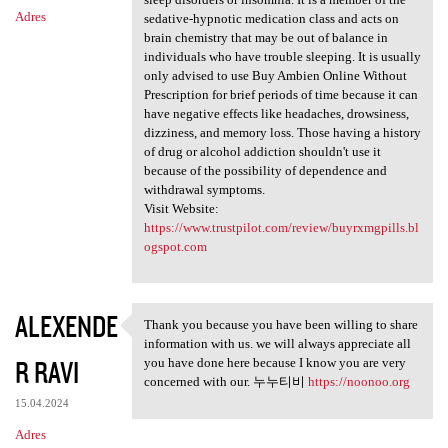
Adres
sedative-hypnotic medication class and acts on
brain chemistry that may be out of balance in
individuals who have trouble sleeping. It is usually
only advised to use Buy Ambien Online Without
Prescription for brief periods of time because it can
have negative effects like headaches, drowsiness,
dizziness, and memory loss. Those having a history
of drug or alcohol addiction shouldn't use it
because of the possibility of dependence and
withdrawal symptoms.
Visit Website:
https://www.trustpilot.com/review/buyrxmgpills.bl
ogspot.com
ALEXENDE
Thank you because you have been willing to share
Thank you because you have
information with us. we will always appreciate all
R RAVI
you have done here because I know you are very
concerned with our. 누누티비
https://noonoo.org
15.04.2024
Adres