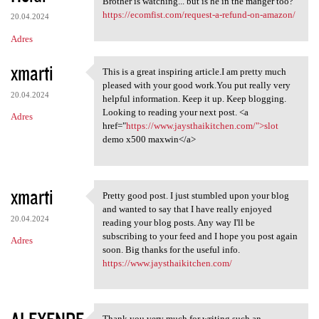
Brother is watching... but is he in the manger too?
https://ecomfist.com/request-a-refund-on-amazon/
20.04.2024
Adres
xmarti
This is a great inspiring article.I am pretty much
This is a great inspiring
pleased with your good work.You put really very
20.04.2024
helpful information. Keep it up. Keep blogging.
Looking to reading your next post. <a
Adres
href="
https://www.jaysthaikitchen.com/">slot
demo x500 maxwin</a>
xmarti
Pretty good post. I just stumbled upon your blog
Pretty good post. I just
and wanted to say that I have really enjoyed
20.04.2024
reading your blog posts. Any way I'll be
subscribing to your feed and I hope you post again
Adres
soon. Big thanks for the useful info.
https://www.jaysthaikitchen.com/
Thank you very much for writing such an