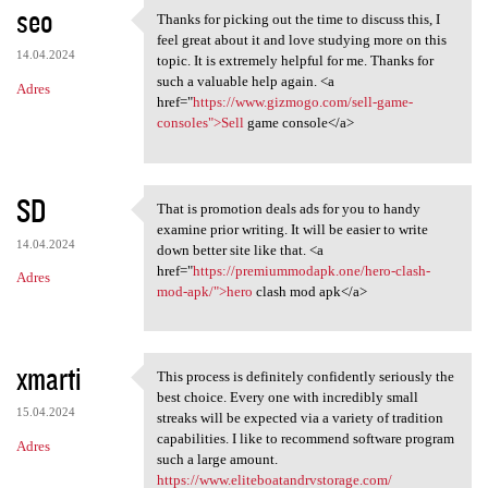
seo
Thanks for picking out the time to discuss this, I
Thanks for picking out the
feel great about it and love studying more on this
14.04.2024
topic. It is extremely helpful for me. Thanks for
such a valuable help again. <a
Adres
href="
https://www.gizmogo.com/sell-game-
consoles">Sell
game console</a>
SD
That is promotion deals ads for you to handy
That is promotion deals ads
examine prior writing. It will be easier to write
14.04.2024
down better site like that. <a
href="
https://premiummodapk.one/hero-clash-
Adres
mod-apk/">hero
clash mod apk</a>
xmarti
This process is definitely confidently seriously the
This process is definitely
best choice. Every one with incredibly small
15.04.2024
streaks will be expected via a variety of tradition
capabilities. I like to recommend software program
Adres
such a large amount.
https://www.eliteboatandrvstorage.com/