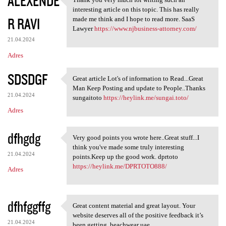
ALEXENDE
Thank you very much for
interesting article on this topic. This has really
R RAVI
made me think and I hope to read more. SaaS
Lawyer
https://www.njbusiness-attorney.com/
21.04.2024
Adres
SDSDGF
Great article Lot's of information to Read...Great
Great article Lot's of
Man Keep Posting and update to People..Thanks
21.04.2024
sungaitoto
https://heylink.me/sungai.toto/
Adres
dfhgdg
Very good points you wrote here..Great stuff...I
Very good points you wrote
think you've made some truly interesting
21.04.2024
points.Keep up the good work. dprtoto
https://heylink.me/DPRTOTO888/
Adres
dfhfggffg
Great content material and great layout. Your
Great content material and
website deserves all of the positive feedback it’s
21.04.2024
been getting. beachwear uae