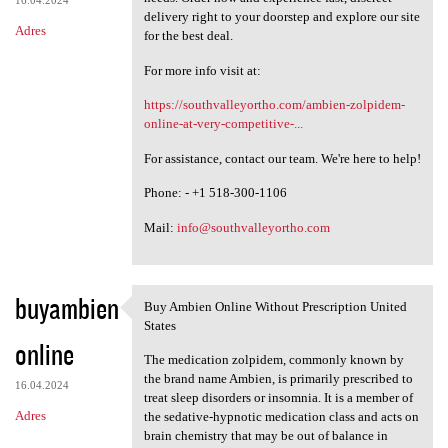
16.04.2024
delivery right to your doorstep and explore our site
Adres
for the best deal.
For more info visit at:
https://southvalleyortho.com/ambien-zolpidem-
online-at-very-competitive-...
For assistance, contact our team. We're here to help!
Phone: - +1 518-300-1106
Mail:
info@southvalleyortho.com
buyambien
Buy Ambien Online Without Prescription United
Buy Ambien Online Without
States
online
The medication zolpidem, commonly known by
the brand name Ambien, is primarily prescribed to
16.04.2024
treat sleep disorders or insomnia. It is a member of
Adres
the sedative-hypnotic medication class and acts on
brain chemistry that may be out of balance in