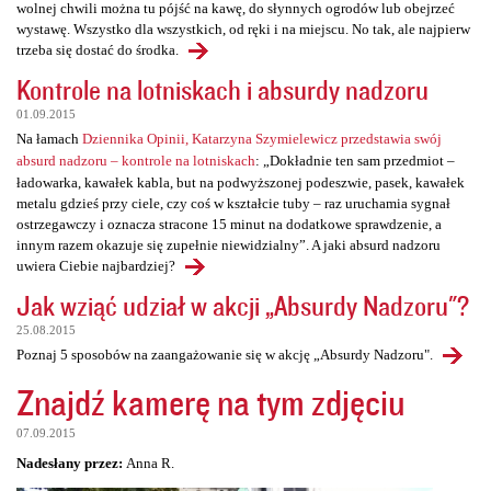
wolnej chwili można tu pójść na kawę, do słynnych ogrodów lub obejrzeć
wystawę. Wszystko dla wszystkich, od ręki i na miejscu. No tak, ale najpierw
trzeba się dostać do środka.
Kontrole na lotniskach i absurdy nadzoru
01.09.2015
Na łamach
Dziennika Opinii, Katarzyna Szymielewicz przedstawia swój
absurd nadzoru – kontrole na lotniskach
: „Dokładnie ten sam przedmiot –
ładowarka, kawałek kabla, but na podwyższonej podeszwie, pasek, kawałek
metalu gdzieś przy ciele, czy coś w kształcie tuby – raz uruchamia sygnał
ostrzegawczy i oznacza stracone 15 minut na dodatkowe sprawdzenie, a
innym razem okazuje się zupełnie niewidzialny”. A jaki absurd nadzoru
uwiera Ciebie najbardziej?
Jak wziąć udział w akcji „Absurdy Nadzoru"?
25.08.2015
Poznaj 5 sposobów na zaangażowanie się w akcję „Absurdy Nadzoru".
Znajdź kamerę na tym zdjęciu
07.09.2015
Nadesłany przez:
Anna R.