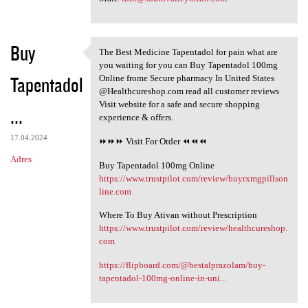
Buy
The Best Medicine Tapentadol for pain what are
The Best Medicine Tapentadol
you waiting for you can Buy Tapentadol 100mg
Tapentadol
Online frome Secure pharmacy In United States
@Healthcureshop.com read all customer reviews
Visit website for a safe and secure shopping
...
experience & offers.
17.04.2024
⏩⏩⏩ Visit For Order ⏪⏪⏪
Adres
Buy Tapentadol 100mg Online
https://www.trustpilot.com/review/buyrxmgpillson
line.com
Where To Buy Ativan without Prescription
https://www.trustpilot.com/review/healthcureshop.
com
https://flipboard.com/@bestalprazolam/buy-
tapentadol-100mg-online-in-uni...