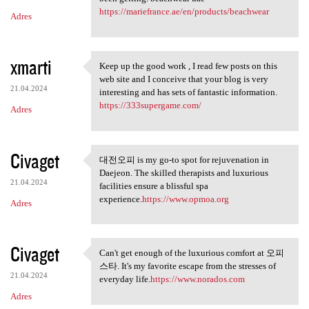
https://mariefrance.ae/en/products/beachwear
Adres
xmarti
Keep up the good work , I read few posts on this
Keep up the good work , I
web site and I conceive that your blog is very
21.04.2024
interesting and has sets of fantastic information.
https://333supergame.com/
Adres
Civaget
대전오피 is my go-to spot for rejuvenation in
대전오피 is my go-to spot for
Daejeon. The skilled therapists and luxurious
21.04.2024
facilities ensure a blissful spa
experience.
https://www.opmoa.org
Adres
Civaget
Can't get enough of the luxurious comfort at 오피
Can't get enough of the
스타. It's my favorite escape from the stresses of
21.04.2024
everyday life.
https://www.norados.com
Adres