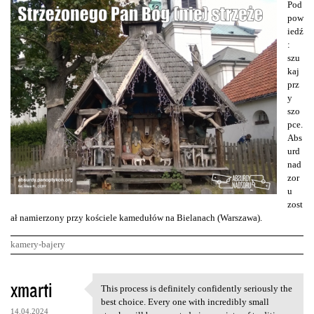
Pod
pow
iedź
:
szu
kaj
prz
y
szo
pce.
Abs
urd
nad
zor
u
zost
ał namierzony przy kościele kamedułów na Bielanach (Warszawa).
kamery-bajery
K
xmarti
This process is definitely confidently seriously the
This process is definitely
o
best choice. Every one with incredibly small
14.04.2024