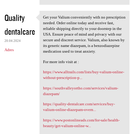
Quality
Get your Valium conveniently with no prescription
Get your Valium conveniently
needed. Order online today and receive fast,
dentalcare
reliable shipping directly to your doorstep in the
USA. Ensure peace of mind and privacy with our
secure and discreet service. Valium, also known by
20.04.2024
its generic name diazepam, is a benzodiazepine
Adres
medication used to treat anxiety.
For more info visit at :
https://www.alltrails.com/lists/buy-valium-online-
without-prescription-p...
https://southvalleyortho.com/services/valium-
diazepam/
https://quality-dentalcare.com/services/buy-
valium-online-diazepam-overn...
https://www.postonlineads.com/for-sale/health-
beauty/get-valium-online-w...