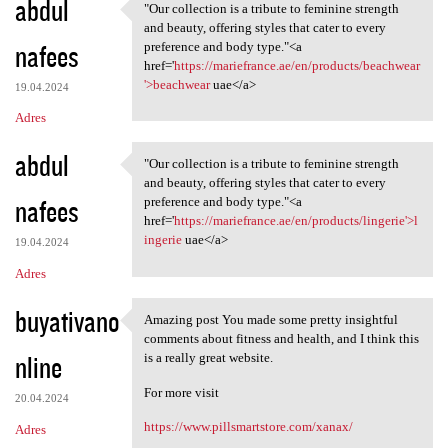
abdul
"Our collection is a tribute to feminine strength
"Our collection is a tribute
and beauty, offering styles that cater to every
nafees
preference and body type."<a
href='
https://mariefrance.ae/en/products/beachwear
'>beachwear
uae</a>
19.04.2024
Adres
abdul
"Our collection is a tribute to feminine strength
"Our collection is a tribute
and beauty, offering styles that cater to every
nafees
preference and body type."<a
href='
https://mariefrance.ae/en/products/lingerie'>l
ingerie
uae</a>
19.04.2024
Adres
buyativano
Amazing post You made some pretty insightful
Amazing post You made some
comments about fitness and health, and I think this
nline
is a really great website.
For more visit
20.04.2024
https://www.pillsmartstore.com/xanax/
Adres