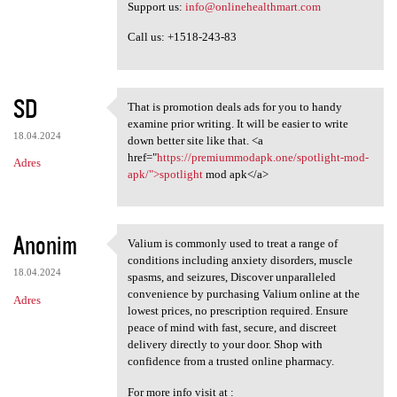
Support us:
info@onlinehealthmart.com
Call us: +1518-243-83
SD
That is promotion deals ads for you to handy
That is promotion deals ads
examine prior writing. It will be easier to write
18.04.2024
down better site like that. <a
href="
https://premiummodapk.one/spotlight-mod-
Adres
apk/">spotlight
mod apk</a>
Anonim
Valium is commonly used to treat a range of
Valium is commonly used to
conditions including anxiety disorders, muscle
18.04.2024
spasms, and seizures, Discover unparalleled
convenience by purchasing Valium online at the
Adres
lowest prices, no prescription required. Ensure
peace of mind with fast, secure, and discreet
delivery directly to your door. Shop with
confidence from a trusted online pharmacy.
For more info visit at :