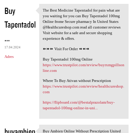
Buy
The Best Medicine Tapentadol for pain what are
The Best Medicine Tapentadol
you waiting for you can Buy Tapentadol 100mg
Tapentadol
Online frome Secure pharmacy In United States
@Healthcureshop.com read all customer reviews
Visit website for a safe and secure shopping
...
experience & offers.
17.04.2024
⏩⏩⏩ Visit For Order ⏪⏪⏪
Adres
Buy Tapentadol 100mg Online
https://www.trustpilot.com/review/buyrxmgpillson
line.com
Where To Buy Ativan without Prescription
https://www.trustpilot.com/review/healthcureshop.
com
https://flipboard.com/@bestalprazolam/buy-
tapentadol-100mg-online-in-uni...
buyambien
Buy Ambien Online Without Prescription United