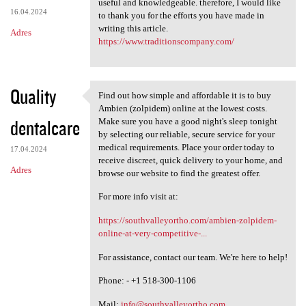
useful and knowledgeable. therefore, I would like
16.04.2024
to thank you for the efforts you have made in
writing this article.
Adres
https://www.traditionscompany.com/
Quality
Find out how simple and affordable it is to buy
Find out how simple and
Ambien (zolpidem) online at the lowest costs.
dentalcare
Make sure you have a good night's sleep tonight
by selecting our reliable, secure service for your
medical requirements. Place your order today to
17.04.2024
receive discreet, quick delivery to your home, and
Adres
browse our website to find the greatest offer.
For more info visit at:
https://southvalleyortho.com/ambien-zolpidem-
online-at-very-competitive-...
For assistance, contact our team. We're here to help!
Phone: - +1 518-300-1106
Mail:
info@southvalleyortho.com