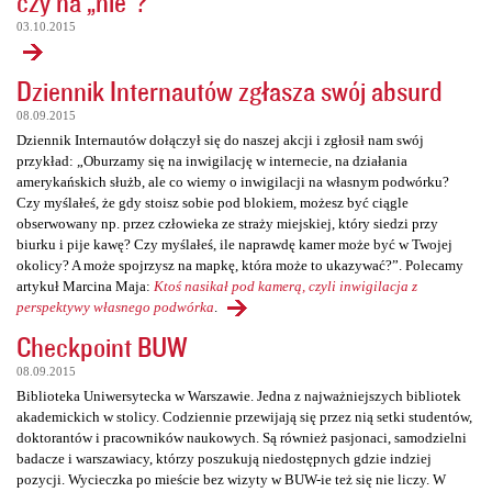
czy na „nie”?
03.10.2015
Dziennik Internautów zgłasza swój absurd
08.09.2015
Dziennik Internautów dołączył się do naszej akcji i zgłosił nam swój
przykład: „Oburzamy się na inwigilację w internecie, na działania
amerykańskich służb, ale co wiemy o inwigilacji na własnym podwórku?
Czy myślałeś, że gdy stoisz sobie pod blokiem, możesz być ciągle
obserwowany np. przez człowieka ze straży miejskiej, który siedzi przy
biurku i pije kawę? Czy myślałeś, ile naprawdę kamer może być w Twojej
okolicy? A może spojrzysz na mapkę, która może to ukazywać?”. Polecamy
artykuł Marcina Maja:
Ktoś nasikał pod kamerą, czyli inwigilacja z
perspektywy własnego podwórka
.
Checkpoint BUW
08.09.2015
Biblioteka Uniwersytecka w Warszawie. Jedna z najważniejszych bibliotek
akademickich w stolicy. Codziennie przewijają się przez nią setki studentów,
doktorantów i pracowników naukowych. Są również pasjonaci, samodzielni
badacze i warszawiacy, którzy poszukują niedostępnych gdzie indziej
pozycji. Wycieczka po mieście bez wizyty w BUW-ie też się nie liczy. W