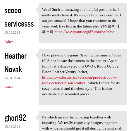
seooo
Wow! Such an amazing and helpful post this is. I
Wow! Such an amazing and
really really love it. It's so good and so awesome. I
servicesss
am just amazed. I hope that you continue to do
your work like this in the future also 안전놀이터
페스타
https://www.panttaegi82.com/safefesta
15.04.2024
Adres
Heather
I like playing the game "finding the camera," even
I like playing the game
if I didn't locate the camera in the picture. Apart
Novak
from that, I discovered this OVO x Roots October
Bison Leather Varsity Jacket,
https://www.leatherjacketz.com/product/ovo-x-
15.04.2024
roots-october-bison-leather...
which I adore for its
Adres
cozy material and timeless style. This is also
available at discounted prices.
ghori92
It's which means that amazing together with
It's which means that amazing
inspiring. We really enjoy any designs together
15.04.2024
with whoever should get it all during the post shall