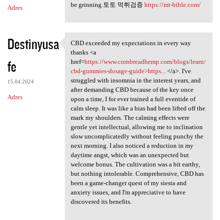
be grinning.토토 먹튀검증
https://mt-bible.com/
Adres
Destinyusa
CBD exceeded my expectations in every way
CBD exceeded my expectations
thanks <a
fe
href=
https://www.cornbreadhemp.com/blogs/learn/
cbd-gummies-dosage-guide>https...
</a>. I've
struggled with insomnia in the interest years, and
15.04.2024
after demanding CBD because of the key once
Adres
upon a time, I for ever trained a full eventide of
calm sleep. It was like a bias had been lifted off the
mark my shoulders. The calming effects were
gentle yet intellectual, allowing me to inclination
slow uncomplicatedly without feeling punchy the
next morning. I also noticed a reduction in my
daytime angst, which was an unexpected but
welcome bonus. The cultivation was a bit earthy,
but nothing intolerable. Comprehensive, CBD has
been a game-changer quest of my siesta and
anxiety issues, and I'm appreciative to have
discovered its benefits.