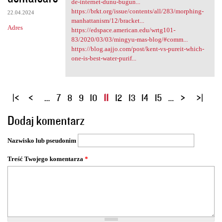
de-internet-dunu-bugun...
https://brkt.org/issue/contents/all/283/morphing-
22.04.2024
manhattanism/12/bracket...
Adres
https://edspace.american.edu/wrtg101-
83/2020/03/03/mingyu-mas-blog/#comm...
https://blog.aajjo.com/post/kent-vs-pureit-which-
one-is-best-water-purif...
S
…
7
8
9
10
11
12
13
14
15
…
t
Dodaj komentarz
r
o
Nazwisko lub pseudonim
n
y
Treść Twojego komentarza
*