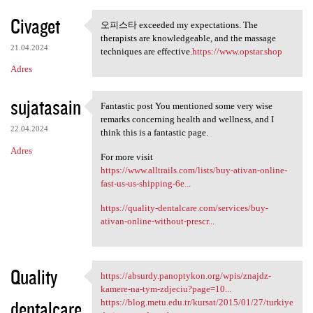
Civaget
오피스타 exceeded my expectations. The
오피스타 exceeded my expectations
therapists are knowledgeable, and the massage
21.04.2024
techniques are effective.
https://www.opstar.shop
Adres
sujatasain
Fantastic post You mentioned some very wise
Fantastic post You mentioned
remarks concerning health and wellness, and I
22.04.2024
think this is a fantastic page.
Adres
For more visit
https://www.alltrails.com/lists/buy-ativan-online-
fast-us-us-shipping-6e...
https://quality-dentalcare.com/services/buy-
ativan-online-without-prescr...
Quality
https://absurdy.panoptykon.org/wpis/znajdz-
https://absurdy.panoptykon
kamere-na-tym-zdjeciu?page=10...
dentalcare
https://blog.metu.edu.tr/kursat/2015/01/27/turkiye