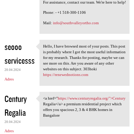
For assistance, contact our team. We're here to help!
Phone: - +1 518-300-1106
Mail:
info@southvalleyortho.com
seooo
Hello, I have browsed most of your posts. This post
Hello, I have browsed most of
is probably where I got the most useful information
servicesss
for my research. Thanks for posting, maybe we can
see more on this. Are you aware of any other
websites on this subject. 303hoki
20.04.2024
https://renewednotions.com
Adres
Century
<a href="
https://www.centuryregalia.org/">Century
<a href="https://www
Regalia</a> a premium residential project which
Regalia
offers you spacious 2, 3 & 4 BHK homes in
Bangalore
20.04.2024
Adres