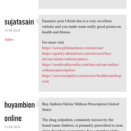
sujatasain
Fantastic post I think this is a very excellent
Fantastic post I think this
website and you made some really good points on
15.04.2024
health and fitness.
Adres
For more visit
https://www.pillsmartstore.com/ativan/
https://quality-dentalcare.com/services/buy-
ativan-online-without-prescr...
https://southvalleyortho.com/buy-ativan-online-
without-prescription/
https://www.trustpilot.com/review/healthcureshop.
com
buyambien
Buy Ambien Online Without Prescription United
Buy Ambien Online Without
States
online
The drug zolpidem, commonly known by the
brand name Ambien, is primarily prescribed to treat
15.04.2024
sleep disorders or insomnia. It is a member of the