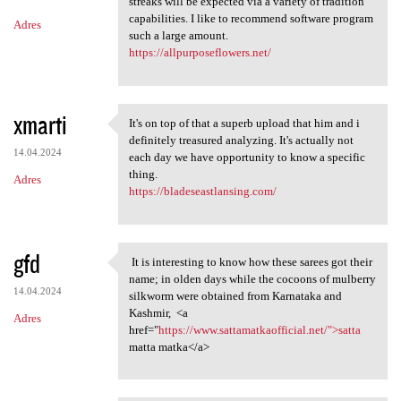
m
streaks will be expected via a variety of tradition
capabilities. I like to recommend software program
Adres
e
such a large amount.
n
https://allpurposeflowers.net/
t
a
xmarti
It's on top of that a superb upload that him and i
r
It's on top of that a superb
definitely treasured analyzing. It's actually not
z
14.04.2024
each day we have opportunity to know a specific
thing.
e
Adres
https://bladeseastlansing.com/
gfd
It is interesting to know how these sarees got their
It is interesting to know
name; in olden days while the cocoons of mulberry
14.04.2024
silkworm were obtained from Karnataka and
Kashmir, <a
Adres
href="
https://www.sattamatkaofficial.net/">satta
matta matka</a>