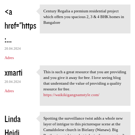
<a
Century Regalia a premium residential project
Century Regalia a premium
which offers you spacious 2, 3 & 4 BHK homes in
href="https
Bangalore
:...
20.04.2024
Adres
xmarti
This is such a great resource that you are providing
This is such a great resource
and you give it away for free. I love seeing blog
20.04.2024
that understand the value of providing a quality
resource for free.
Adres
https://waikikigangnamstyle.com/
Linda
Spotting the surveillance twist adds a whole new
Spotting the surveillance
layer of intrigue to this picturesque scene at the
Heidi
Camaldolese church in Bielany (Warsaw). Big