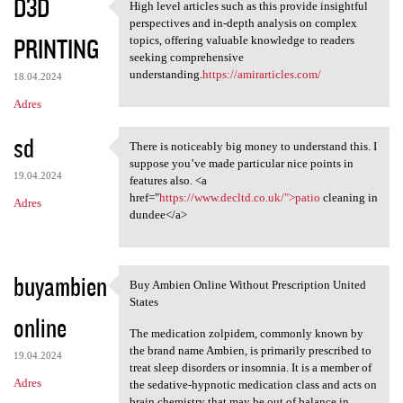
D3D
High level articles such as this provide insightful
High level articles such as
perspectives and in-depth analysis on complex
PRINTING
topics, offering valuable knowledge to readers
seeking comprehensive
understanding.
https://amirarticles.com/
18.04.2024
Adres
sd
There is noticeably big money to understand this. I
There is noticeably big money
suppose you’ve made particular nice points in
19.04.2024
features also. <a
href="
https://www.decltd.co.uk/">patio
cleaning in
Adres
dundee</a>
buyambien
Buy Ambien Online Without Prescription United
Buy Ambien Online Without
States
online
The medication zolpidem, commonly known by
the brand name Ambien, is primarily prescribed to
19.04.2024
treat sleep disorders or insomnia. It is a member of
Adres
the sedative-hypnotic medication class and acts on
brain chemistry that may be out of balance in