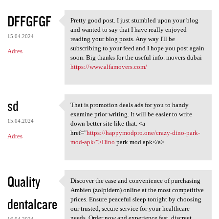
DFFGFGF
Pretty good post. I just stumbled upon your blog
Pretty good post. I just
and wanted to say that I have really enjoyed
15.04.2024
reading your blog posts. Any way I'll be
subscribing to your feed and I hope you post again
Adres
soon. Big thanks for the useful info. movers dubai
https://www.alfamovers.com/
sd
That is promotion deals ads for you to handy
That is promotion deals ads
examine prior writing. It will be easier to write
15.04.2024
down better site like that. <a
href="
https://happymodpro.one/crazy-dino-park-
Adres
mod-apk/">Dino
park mod apk</a>
Quality
Discover the ease and convenience of purchasing
Discover the ease and
Ambien (zolpidem) online at the most competitive
dentalcare
prices. Ensure peaceful sleep tonight by choosing
our trusted, secure service for your healthcare
needs. Order now and experience fast, discreet