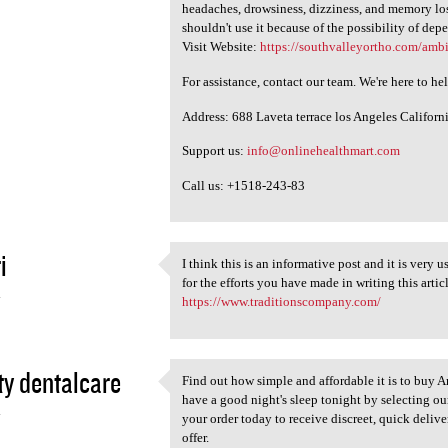
headaches, drowsiness, dizziness, and memory los
shouldn't use it because of the possibility of d
Visit Website:
https://southvalleyortho.com/ambi
For assistance, contact our team. We're here to he
Address: 688 Laveta terrace los Angeles Califor
Support us:
info@onlinehealthmart.com
Call us: +1518-243-83
i
I think this is an informative post and it is very
I think this is an
for the efforts you have made in writing this artic
4
https://www.traditionscompany.com/
ty dentalcare
Find out how simple and affordable it is to buy 
Find out how simple and
have a good night's sleep tonight by selecting our
4
your order today to receive discreet, quick deliv
offer.