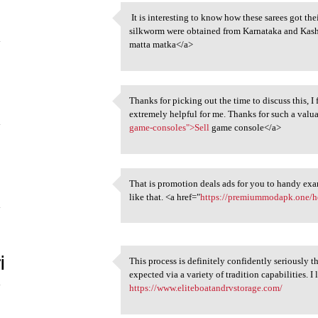
It is interesting to know how these sarees got th
It is interesting to know
silkworm were obtained from Karnataka and Kash
4
matta matka</a>
Thanks for picking out the time to discuss this, I 
Thanks for picking out the
extremely helpful for me. Thanks for such a valua
4
game-consoles">Sell
game console</a>
That is promotion deals ads for you to handy exami
That is promotion deals ads
like that. <a href="
https://premiummodapk.one/h
4
i
This process is definitely confidently seriously t
This process is definitely
expected via a variety of tradition capabilities.
4
https://www.eliteboatandrvstorage.com/