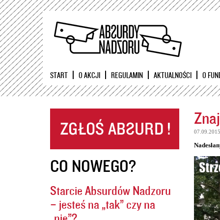
START
O AKCJI
REGULAMIN
AKTUALNOŚCI
O FUN
Znaj
07.09.201
Nadesłan
CO NOWEGO?
Starcie Absurdów Nadzoru
– jesteś na „tak” czy na
„nie”?