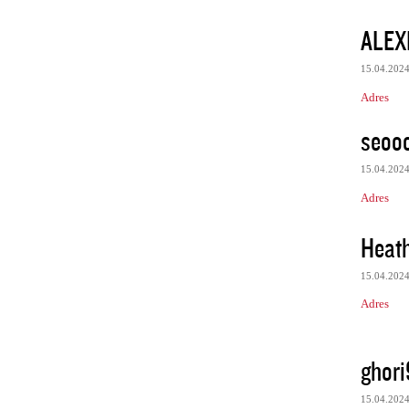
ALEX
15.04.202
Adres
seooo
15.04.202
Adres
Heat
15.04.202
Adres
ghori
15.04.202