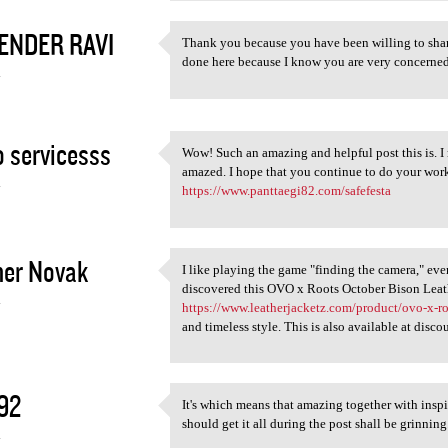
ENDER RAVI
Thank you because you have been willing to share
Thank you because you have
done here because I know you are very conce
4
 servicesss
Wow! Such an amazing and helpful post this is. I r
Wow! Such an amazing and
amazed. I hope that you continue to do your 
4
https://www.panttaegi82.com/safefesta
her Novak
I like playing the game "finding the camera," even 
I like playing the game
discovered this OVO x Roots October Bison Leath
4
https://www.leatherjacketz.com/product/ovo-x-roo
and timeless style. This is also available at disco
92
It's which means that amazing together with insp
It's which means that amazing
should get it all during the post shall be g
4