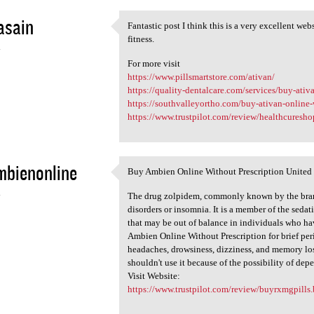
asain
Fantastic post I think this is a very excellent w
Fantastic post I think this
fitness.
4
For more visit
https://www.pillsmartstore.com/ativan/
https://quality-dentalcare.com/services/buy-ativa
https://southvalleyortho.com/buy-ativan-online-
https://www.trustpilot.com/review/healthcuresh
mbienonline
Buy Ambien Online Without Prescription United 
Buy Ambien Online Without
4
The drug zolpidem, commonly known by the brand
disorders or insomnia. It is a member of the seda
that may be out of balance in individuals who hav
Ambien Online Without Prescription for brief peri
headaches, drowsiness, dizziness, and memory los
shouldn't use it because of the possibility of d
Visit Website:
https://www.trustpilot.com/review/buyrxmgpills