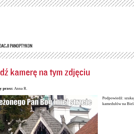
Przejdź
do
treści
DACJI PANOPTYKON
dź kamerę na tym zdjęciu
5
y przez:
Anna R.
Podpowiedź: szukaj
kamedułów na Biel