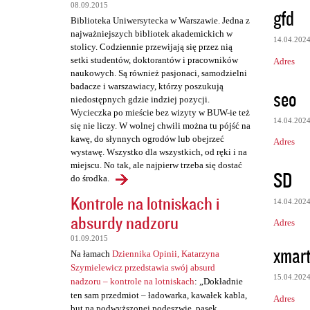
z
08.09.2015
gfd
e
Biblioteka Uniwersytecka w Warszawie. Jedna z
najważniejszych bibliotek akademickich w
14.04.202
stolicy. Codziennie przewijają się przez nią
setki studentów, doktorantów i pracowników
Adres
naukowych. Są również pasjonaci, samodzielni
badacze i warszawiacy, którzy poszukują
seo
niedostępnych gdzie indziej pozycji.
Wycieczka po mieście bez wizyty w BUW-ie też
14.04.202
się nie liczy. W wolnej chwili można tu pójść na
kawę, do słynnych ogrodów lub obejrzeć
Adres
wystawę. Wszystko dla wszystkich, od ręki i na
miejscu. No tak, ale najpierw trzeba się dostać
SD
do środka.
Kontrole na lotniskach i
14.04.202
absurdy nadzoru
Adres
01.09.2015
xmart
Na łamach
Dziennika Opinii, Katarzyna
Szymielewicz przedstawia swój absurd
15.04.202
nadzoru – kontrole na lotniskach
: „Dokładnie
ten sam przedmiot – ładowarka, kawałek kabla,
Adres
but na podwyższonej podeszwie, pasek,