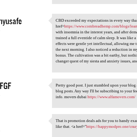
nyusafe
CBD exceeded my expectations in every way tha
CBD exceeded my expectations
href=
https://www.cornbreadhemp.com/blogs/lear
4
with insomnia in the interest years, and after de
trained a full eventide of calm sleep. It was like
effects were gentle yet intellectual, allowing m
the next morning. I also noticed a reduction in
bonus. The cultivation was a bit earthy, but no
changer quest of my siesta and anxiety issues, and
FGF
Pretty good post. I just stumbled upon your blog
Pretty good post. I just
blog posts. Any way I'll be subscribing to your f
4
info. movers dubai
https://www.alfamovers.com/
That is promotion deals ads for you to handy exami
That is promotion deals ads
like that. <a href="
https://happymodpro.one/cra
4