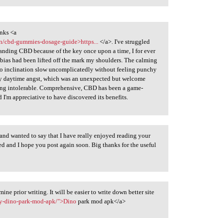
nks <a
n/cbd-gummies-dosage-guide>https...
</a>. I've struggled
manding CBD because of the key once upon a time, I for ever
 a bias had been lifted off the mark my shoulders. The calming
e to inclination slow uncomplicatedly without feeling punchy
 my daytime angst, which was an unexpected but welcome
thing intolerable. Comprehensive, CBD has been a game-
 I'm appreciative to have discovered its benefits.
 and wanted to say that I have really enjoyed reading your
eed and I hope you post again soon. Big thanks for the useful
ne prior writing. It will be easier to write down better site
zy-dino-park-mod-apk/">Dino
park mod apk</a>