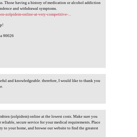
s. Those having a history of medication or alcohol addiction
ependence and withdrawal symptoms.
en-zolpidem-online-at-very-competitive-...
lp!
nia 90026
 useful and knowledgeable. therefore, I would like to thank you
le.
Ambien (zolpidem) online at the lowest costs. Make sure you
 reliable, secure service for your medical requirements. Place
ery to your home, and browse our website to find the greatest