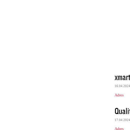
xmart
16.04.202
Adres
Quali
17.04.202
Adres