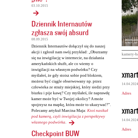
03.10.2015
Dziennik Internautów
zgłasza swój absurd
08.09.2015
Dziennik Internautów dołączył się do naszej
akcji i zgłosił nam swój przykład: „Oburzamy
kamery-b
się na inwigilację w internecie, na działania
amerykańskich służb, ale co wiemy o
K
inwigilacji na własnym podwórku? Czy
xmart
myślałeś, że gdy stoisz sobie pod blokiem,
o
możesz być ciągle obserwowany np. przez
14.04.202
m
człowieka ze straży miejskiej, który siedzi przy
biurku i pije kawę? Czy myślałeś, ile naprawdę
Adres
e
kamer może być w Twojej okolicy? A może
n
spojrzysz na mapkę, która może to ukazywać?”.
xmart
Polecamy artykuł Marcina Maja:
Ktoś nasikał
t
pod kamerą, czyli inwigilacja z perspektywy
a
14.04.202
własnego podwórka
.
r
Adres
Checkpoint BUW