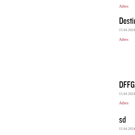
Adres
Desti
15.04.202
Adres
DFFG
15.04.202
Adres
sd
15.04.202