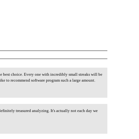
he best choice. Every one with incredibly small streaks will be
 I like to recommend software program such a large amount.
definitely treasured analyzing. It's actually not each day we