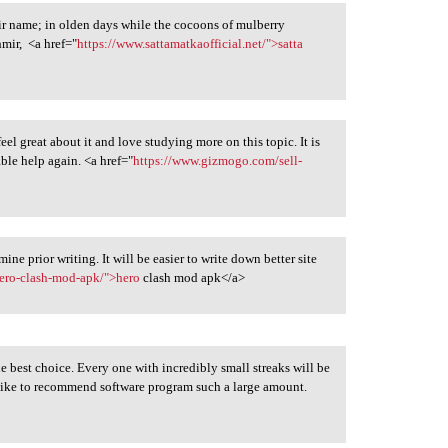
eir name; in olden days while the cocoons of mulberry
mir, <a href="
https://www.sattamatkaofficial.net/">satta
feel great about it and love studying more on this topic. It is
ble help again. <a href="
https://www.gizmogo.com/sell-
ne prior writing. It will be easier to write down better site
ero-clash-mod-apk/">hero
clash mod apk</a>
he best choice. Every one with incredibly small streaks will be
 I like to recommend software program such a large amount.