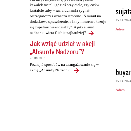
kawałek metalu gdzieś przy ciele, czy coś w
sujat
kształcie tuby – raz uruchamia sygnał
ostrzegawczy i oznacza stracone 15 minut na
15.04.202
dodatkowe sprawdzenie, a innym razem okazuje
się zupełnie niewidzialny”. A jaki absurd
Adres
nadzoru uwiera Ciebie najbardziej?
Jak wziąć udział w akcji
„Absurdy Nadzoru"?
25.08.2015
Poznaj 5 sposobów na zaangażowanie się w
buya
akcję „Absurdy Nadzoru".
15.04.202
Adres