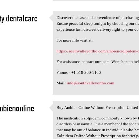
ty dentalcare
Discover the ease and convenience of purchasing
Discover the ease and
Ensure peaceful sleep tonight by choosing our tru
4
experience fast, discreet delivery right to your do
For more info visit at:
https://southvalleyortho.com/ambien-zolpidem-on
For assistance, contact our team. We're here to he
Phone: - +1 518-300-1106
Mail:
info@southvalleyortho.com
mbienonline
Buy Ambien Online Without Prescription United 
Buy Ambien Online Without
4
The medication zolpidem, commonly known by the
disorders or insomnia. It is a member of the seda
that may be out of balance in individuals who hav
Zolpidem Online Without Prescription for brief pe