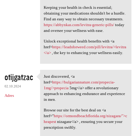
Keeping your health in check is essential;
obtaining your medications shouldn't be a hurdle.
Find an easy way to obtain necessary treatments.
https://abbynkas.com/levitra-generic-pills/
today
and oversee your wellness with ease.
Unlock exceptional health benefits with <a
href=
https://leadsforweed.com/pill/levitra/>levitra
</a>
, the key to enhancing your wellness easily.
otijgatzac
Just discovered, <a
Just discovered, <a href
href=
https://bulgariannature.com/propecia-
02.10.2024
1mg/>propecia
5mg</a> offer a revolutionary
approach to enhancing endurance and experience
Adres
in men.
Browse our site for the best deal on <a
href="
https://ormondbeachflorida.org/nizagara/">c
heapest
nizagara</a> , ensuring you secure your
prescription swiftly.