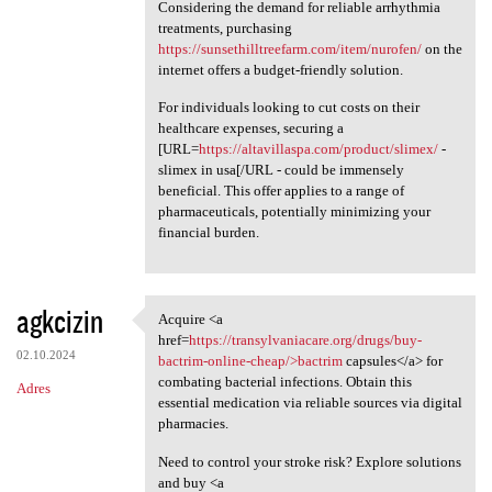
Considering the demand for reliable arrhythmia
treatments, purchasing
https://sunsethilltreefarm.com/item/nurofen/
on the
internet offers a budget-friendly solution.
For individuals looking to cut costs on their
healthcare expenses, securing a
[URL=
https://altavillaspa.com/product/slimex/
-
slimex in usa[/URL - could be immensely
beneficial. This offer applies to a range of
pharmaceuticals, potentially minimizing your
financial burden.
agkcizin
Acquire <a
Acquire <a href=https:/
href=
https://transylvaniacare.org/drugs/buy-
02.10.2024
bactrim-online-cheap/>bactrim
capsules</a> for
combating bacterial infections. Obtain this
Adres
essential medication via reliable sources via digital
pharmacies.
Need to control your stroke risk? Explore solutions
and buy <a