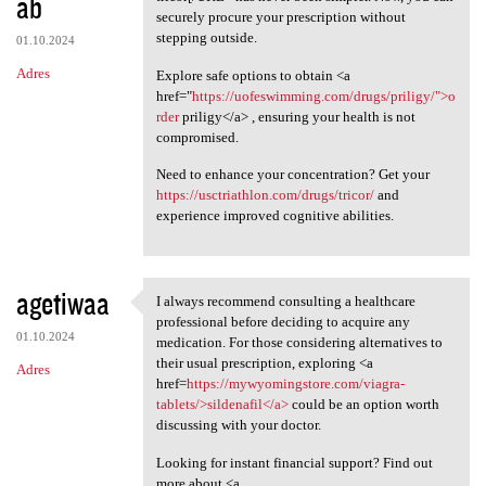
ab
securely procure your prescription without
stepping outside.
01.10.2024
Adres
Explore safe options to obtain <a
href="
https://uofeswimming.com/drugs/priligy/">o
rder
priligy</a> , ensuring your health is not
compromised.
Need to enhance your concentration? Get your
https://usctriathlon.com/drugs/tricor/
and
experience improved cognitive abilities.
agetiwaa
I always recommend consulting a healthcare
I always recommend consulting
professional before deciding to acquire any
01.10.2024
medication. For those considering alternatives to
their usual prescription, exploring <a
Adres
href=
https://mywyomingstore.com/viagra-
tablets/>sildenafil</a>
could be an option worth
discussing with your doctor.
Looking for instant financial support? Find out
more about <a