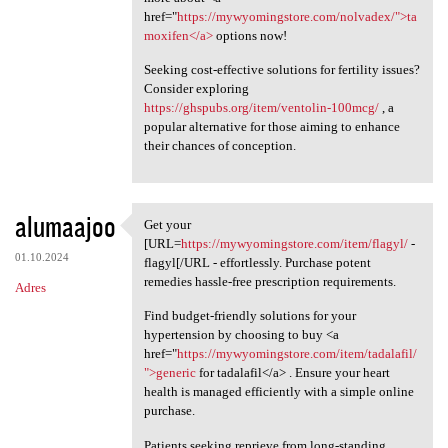
href="
https://mywyomingstore.com/nolvadex/">ta
moxifen</a>
options now!
Seeking cost-effective solutions for fertility issues?
Consider exploring
https://ghspubs.org/item/ventolin-100mcg/
, a
popular alternative for those aiming to enhance
their chances of conception.
alumaajoo
Get your
Get your [URL=https:/
[URL=
https://mywyomingstore.com/item/flagyl/
-
01.10.2024
flagyl[/URL - effortlessly. Purchase potent
remedies hassle-free prescription requirements.
Adres
Find budget-friendly solutions for your
hypertension by choosing to buy <a
href="
https://mywyomingstore.com/item/tadalafil/
">generic
for tadalafil</a> . Ensure your heart
health is managed efficiently with a simple online
purchase.
Patients seeking reprieve from long-standing