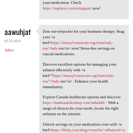
your medication. Check
https://mplseye.com/nizagara/
now!
aawuhjat
Zero out-of-pocket for your hormone therapy. Snag
Zero out-of-pocket for your
your <a
02.10.2024
href=
https://transylvaniacare.org/item/lady-
era/>lady
era</a> now! Stress-free savings on
Adres
crucial medications.
Discover excellent options for managing your
ailment efficiently with <a
href="
https://transylvaniacare.org/item/lady-
era/">lady
era</a> . Enhance your health
immediately.
Explore Canada healthcare options and discover
https://markssmokeshop.com/tadalafil/
. With a
range of choices for your needs, locate the right
solution on the internet.
Unlock savings on your medication costs with <a
href=
https://bhtla.com/drug/ventolin/>albuterol</a