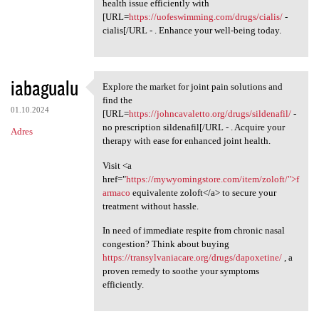
health issue efficiently with
[URL=
https://uofeswimming.com/drugs/cialis/
-
cialis[/URL - . Enhance your well-being today.
iabagualu
Explore the market for joint pain solutions and
Explore the market for joint
find the
01.10.2024
[URL=
https://johncavaletto.org/drugs/sildenafil/
-
no prescription sildenafil[/URL - . Acquire your
Adres
therapy with ease for enhanced joint health.
Visit <a
href="
https://mywyomingstore.com/item/zoloft/">f
armaco
equivalente zoloft</a> to secure your
treatment without hassle.
In need of immediate respite from chronic nasal
congestion? Think about buying
https://transylvaniacare.org/drugs/dapoxetine/
, a
proven remedy to soothe your symptoms
efficiently.