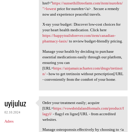
href="
https://sunsethilltreefarm.com/item/nurofen/
">lowest
price for nurofen</a> . Secure a remedy
now and experience peaceful travels.
X-ray your budget: Discover low-cost choices for
your heart health medication. Click here
https://happytrailsforever.com/item/canadian-
pharmacy-lasix/
to review budget-friendly pricing.
Manage your health by deciding to purchase
essential medications easily through our platform,
ensuring you can
[URL=
https://airjamaicacharter.com/drugs/tretinoi
n/
- how to get tretinoin without perscription[/URL
- conveniently from the comfort of your home.
uyijuluz
Order your treatment easily; acquire
Order your treatment easily;
[URL=
https://vowsbridalandformals.com/product/f
02.10.2024
lagyl/
- flagyl en ligne[/URL - from accredited
websites.
Adres
Manage osteoporosis effectively by choosing to <a