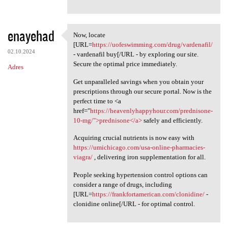
enayehad
Now, locate
Now, locate [URL=https:/
[URL=
https://uofeswimming.com/drug/vardenafil/
02.10.2024
- vardenafil buy[/URL - by exploring our site.
Secure the optimal price immediately.
Adres
Get unparalleled savings when you obtain your
prescriptions through our secure portal. Now is the
perfect time to <a
href="
https://heavenlyhappyhour.com/prednisone-
10-mg/">prednisone</a>
safely and efficiently.
Acquiring crucial nutrients is now easy with
https://umichicago.com/usa-online-pharmacies-
viagra/
, delivering iron supplementation for all.
People seeking hypertension control options can
consider a range of drugs, including
[URL=
https://frankfortamerican.com/clonidine/
-
clonidine online[/URL - for optimal control.