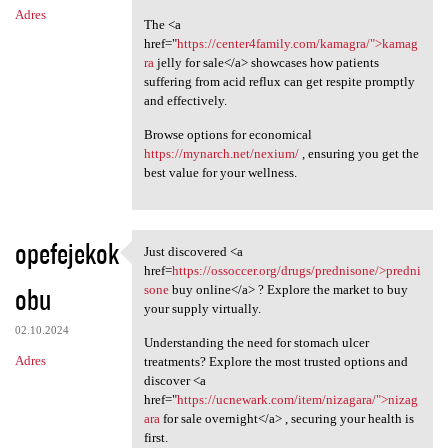
Adres
The <a
href="
https://center4family.com/kamagra/">kamag
ra
jelly for sale</a> showcases how patients
suffering from acid reflux can get respite promptly
and effectively.
Browse options for economical
https://mynarch.net/nexium/
, ensuring you get the
best value for your wellness.
opefejekok
Just discovered <a
Just discovered <a href=https
href=
https://ossoccer.org/drugs/prednisone/>predni
obu
sone
buy online</a> ? Explore the market to buy
your supply virtually.
02.10.2024
Understanding the need for stomach ulcer
Adres
treatments? Explore the most trusted options and
discover <a
href="
https://ucnewark.com/item/nizagara/">nizag
ara
for sale overnight</a> , securing your health is
first.