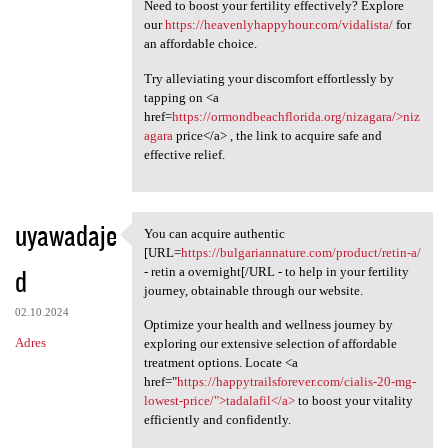
Need to boost your fertility effectively? Explore
our
https://heavenlyhappyhour.com/vidalista/
for
an affordable choice.
Try alleviating your discomfort effortlessly by
tapping on <a
href=
https://ormondbeachflorida.org/nizagara/>niz
agara
price</a> , the link to acquire safe and
effective relief.
uyawadaje
You can acquire authentic
You can acquire authentic
[URL=
https://bulgariannature.com/product/retin-a/
d
- retin a overnight[/URL - to help in your fertility
journey, obtainable through our website.
02.10.2024
Optimize your health and wellness journey by
Adres
exploring our extensive selection of affordable
treatment options. Locate <a
href="
https://happytrailsforever.com/cialis-20-mg-
lowest-price/">tadalafil</a>
to boost your vitality
efficiently and confidently.