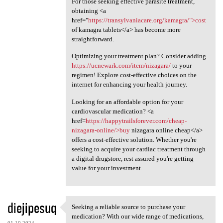
For those seeking effective parasite treatment,
obtaining <a
href="
https://transylvaniacare.org/kamagra/">cost
of kamagra tablets</a> has become more
straightforward.
Optimizing your treatment plan? Consider adding
https://ucnewark.com/item/nizagara/
to your
regimen! Explore cost-effective choices on the
internet for enhancing your health journey.
Looking for an affordable option for your
cardiovascular medication? <a
href=
https://happytrailsforever.com/cheap-
nizagara-online/>buy
nizagara online cheap</a>
offers a cost-effective solution. Whether you're
seeking to acquire your cardiac treatment through
a digital drugstore, rest assured you're getting
value for your investment.
diejipesuq
Seeking a reliable source to purchase your
Seeking a reliable source to
medication? With our wide range of medications,