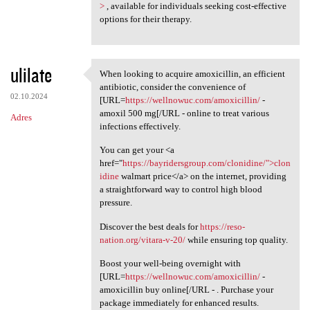
>
, available for individuals seeking cost-effective
options for their therapy.
ulilate
When looking to acquire amoxicillin, an efficient
When looking to acquire
antibiotic, consider the convenience of
02.10.2024
[URL=
https://wellnowuc.com/amoxicillin/
-
amoxil 500 mg[/URL - online to treat various
Adres
infections effectively.
You can get your <a
href="
https://bayridersgroup.com/clonidine/">clon
idine
walmart price</a> on the internet, providing
a straightforward way to control high blood
pressure.
Discover the best deals for
https://reso-
nation.org/vitara-v-20/
while ensuring top quality.
Boost your well-being overnight with
[URL=
https://wellnowuc.com/amoxicillin/
-
amoxicillin buy online[/URL - . Purchase your
package immediately for enhanced results.