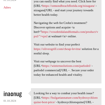
01.10.2024
you can easily find what you need. Click here for
[URL=
https://ormondbeachflorida.org/nizagara/
-
Adres
nizagara[/URL - and start your journey towards
better health today.
Navigating the web for Crohn's treatment?
Discover options and acquire <a
href="
https://vowsbridalandformals.com/product/v
pxl/">vpxl
at walmart</a> online.
Visit our website to find your perfect
https://oliveogrill.com/cheap-levitra/
solution for a
restful sleep.
Visit our webpage to uncover the best
[URL=
https://winterssolutions.com/parlodel/
-
parlodel commercial[/URL - . Secure your order
today for enhanced health and vitality.
inaonug
Looking for a way to combat your health issue?
Looking for a way to combat
[URL=
https://bulgariannature.com/hydroxychloro
01.10.2024
quine-best-price/
- hydroxychloroquine[/URL -