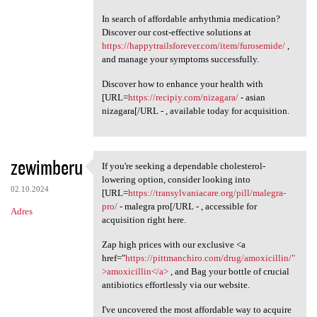
In search of affordable arrhythmia medication?
Discover our cost-effective solutions at
https://happytrailsforever.com/item/furosemide/
,
and manage your symptoms successfully.
Discover how to enhance your health with
[URL=
https://recipiy.com/nizagara/
- asian
nizagara[/URL - , available today for acquisition.
zewimberu
If you're seeking a dependable cholesterol-
If you're seeking a
lowering option, consider looking into
02.10.2024
[URL=
https://transylvaniacare.org/pill/malegra-
pro/
- malegra pro[/URL - , accessible for
Adres
acquisition right here.
Zap high prices with our exclusive <a
href="
https://pittmanchiro.com/drug/amoxicillin/"
>amoxicillin</a>
, and Bag your bottle of crucial
antibiotics effortlessly via our website.
I've uncovered the most affordable way to acquire