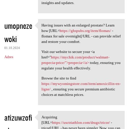
insights and updates.
umopneze
Having issues with an enlarged prostate? Learn
Having issues with an
how [URL=
https://ghspubs.org/item/flomax/
-
woki
flomax for sale overnight[/URL - can provide relief
and restore your comfort.
01.10.2024
Visit our website to secure your <a
Adres
href="
https://mychik.com/product/walmart-
propecia-price/">propecia</a>
today, ensuring you
regulate your health effectively.
Browse the site to find
https://mywyomingstore.com/item/amoxicillin-en-
ligne/
, ensuring you secure premium antibiotic
choices at matchless prices.
atizuwzofi
Acquiring
Acquiring [URL=https:/
[URL=
https://usctriathlon.com/drugs/tricor/
-
tricor[/URL - has never been simpler. Now, you can