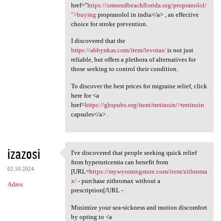
href="
https://ormondbeachflorida.org/propranolol/
">buying
propranolol in india</a> , an effective
choice for stroke prevention.
I discovered that the
https://abbynkas.com/item/levotas/
is not just
reliable, but offers a plethora of alternatives for
those seeking to control their condition.
To discover the best prices for migraine relief, click
here for <a
href=
https://ghspubs.org/item/tretinoin/>tretinoin
capsules</a> .
izazosi
I've discovered that people seeking quick relief
I've discovered that people
from hyperuricemia can benefit from
02.10.2024
[URL=
https://mywyomingstore.com/item/zithroma
x/
- purchase zithromax without a
Adres
prescription[/URL - .
Minimize your sea-sickness and motion discomfort
by opting to <a