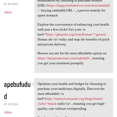
disturbances by choosing to purchase reliable
01.10.2024
[URL=
https://happytrailsforever.com/item/tadalafil
/
- buying tadalafil[/URL - , a proven remedy for
Adres
upset stomach.
Explore the convenience of enhancing your health
with just a few clicks! Get your <a
href="
https://ghspubs.org/item/flomax/">generic
flomax uk</a> today and reap the benefits of quick
and private delivery.
Browse our site for the most affordable option on
https://mrcpromotions.com/tadalafil/
, ensuring
you get your treatment promptly.
apebufudu
Optimize your health and budget by choosing to
Optimize your health and
purchase your medicines digitally. Discover the
d
most affordable <a
href=
https://transylvaniacare.org/drugs/brand-
cialis/>brand
cialis</a> , ensuring you get high-
01.10.2024
quality care without overspending.
Adres