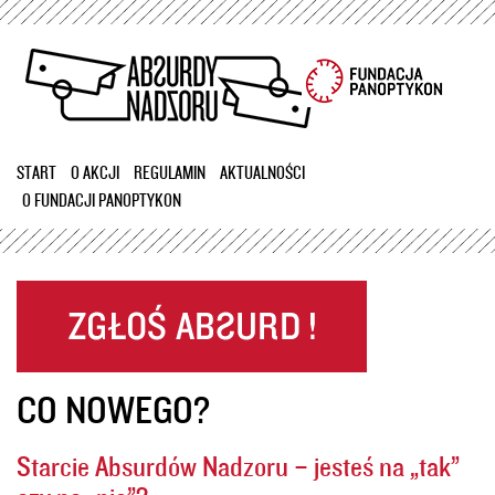
Przejdź
do
treści
START
O AKCJI
REGULAMIN
AKTUALNOŚCI
O FUNDACJI PANOPTYKON
CO NOWEGO?
Starcie Absurdów Nadzoru – jesteś na „tak”