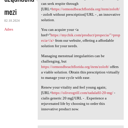
Various individuals suffering
can seek respite through
mezi
[URL=
https://ormondbeachflorida.org/item/zoloft/
- zoloft without prescription[/URL - , an innovative
solution.
02.10.2024
Adres
You can acquire your <a
href="
https://mychik.com/product/propecia/">prop
ecia</a>
from our website, offering a affordable
solution for your needs.
Managing menstrual irregularities can be
challenging, but
https://ormondbeachflorida.org/item/zoloft/
offers
a viable solution. Obtain this prescription virtually
to manage your cycle with ease.
Renew your vitality and feel young again;
[URL=
https://oliveogrill.com/tadalafil-20-mg/
-
cialis generic 20 mg[/URL - . Experience a
rejuvenated life by choosing to order this
innovative product now.