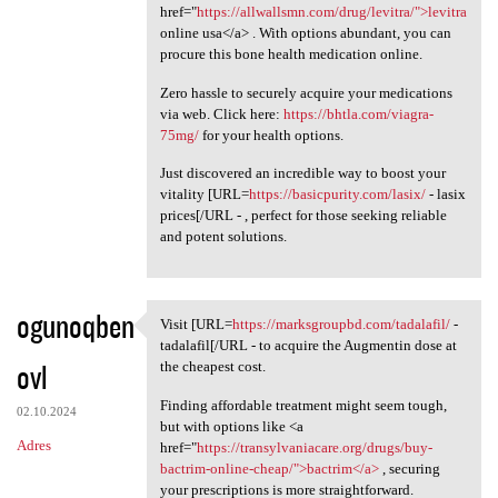
href="
https://allwallsmn.com/drug/levitra/">levitra
online usa</a> . With options abundant, you can
procure this bone health medication online.
Zero hassle to securely acquire your medications
via web. Click here:
https://bhtla.com/viagra-
75mg/
for your health options.
Just discovered an incredible way to boost your
vitality [URL=
https://basicpurity.com/lasix/
- lasix
prices[/URL - , perfect for those seeking reliable
and potent solutions.
ogunoqben
Visit [URL=
https://marksgroupbd.com/tadalafil/
-
Visit [URL=https:/
tadalafil[/URL - to acquire the Augmentin dose at
ovl
the cheapest cost.
Finding affordable treatment might seem tough,
02.10.2024
but with options like <a
Adres
href="
https://transylvaniacare.org/drugs/buy-
bactrim-online-cheap/">bactrim</a>
, securing
your prescriptions is more straightforward.