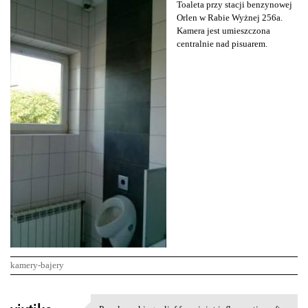
Toaleta przy stacji benzynowej
Orlen w Rabie Wyżnej 256a.
Kamera jest umieszczona
centralnie nad pisuarem.
kamery-bajery
K