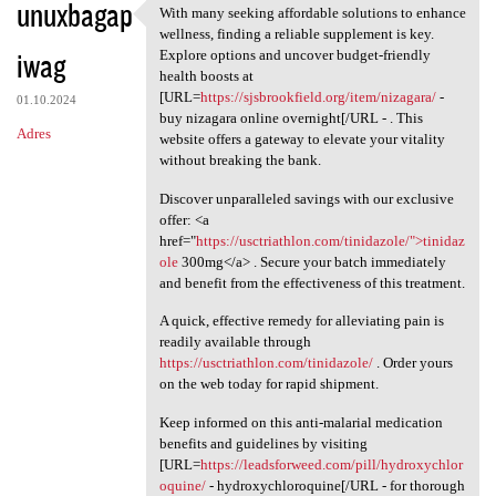
unuxbagap
With many seeking affordable solutions to enhance
With many seeking affordable
wellness, finding a reliable supplement is key.
iwag
Explore options and uncover budget-friendly
health boosts at
[URL=
https://sjsbrookfield.org/item/nizagara/
-
01.10.2024
buy nizagara online overnight[/URL - . This
Adres
website offers a gateway to elevate your vitality
without breaking the bank.
Discover unparalleled savings with our exclusive
offer: <a
href="
https://usctriathlon.com/tinidazole/">tinidaz
ole
300mg</a> . Secure your batch immediately
and benefit from the effectiveness of this treatment.
A quick, effective remedy for alleviating pain is
readily available through
https://usctriathlon.com/tinidazole/
. Order yours
on the web today for rapid shipment.
Keep informed on this anti-malarial medication
benefits and guidelines by visiting
[URL=
https://leadsforweed.com/pill/hydroxychlor
oquine/
- hydroxychloroquine[/URL - for thorough