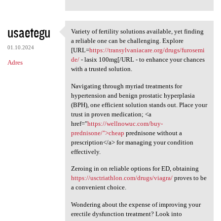
usaetegu
Variety of fertility solutions available, yet finding
Variety of fertility
a reliable one can be challenging. Explore
01.10.2024
[URL=
https://transylvaniacare.org/drugs/furosemi
de/
- lasix 100mg[/URL - to enhance your chances
Adres
with a trusted solution.
Navigating through myriad treatments for
hypertension and benign prostatic hyperplasia
(BPH), one efficient solution stands out. Place your
trust in proven medication; <a
href="
https://wellnowuc.com/buy-
prednisone/">cheap
prednisone without a
prescription</a> for managing your condition
effectively.
Zeroing in on reliable options for ED, obtaining
https://usctriathlon.com/drugs/viagra/
proves to be
a convenient choice.
Wondering about the expense of improving your
erectile dysfunction treatment? Look into