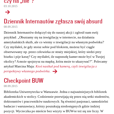
czy na „nie”?
03.10.2015
Dziennik Internautów zgłasza swój absurd
08.09.2015
Dziennik Internautów dołączył się do naszej akcji i zgłosił nam swój
przykład: „Oburzamy się na inwigilację w internecie, na działania
amerykańskich służb, ale co wiemy o inwigilacji na własnym podwórku?
Czy myślałeś, że gdy stoisz sobie pod blokiem, możesz być ciągle
obserwowany np. przez człowieka ze straży miejskiej, który siedzi przy
biurku i pije kawę? Czy myślałeś, ile naprawdę kamer może być w Twojej
okolicy? A może spojrzysz na mapkę, która może to ukazywać?”. Polecamy
artykuł Marcina Maja:
Ktoś nasikał pod kamerą, czyli inwigilacja z
perspektywy własnego podwórka
.
Checkpoint BUW
08.09.2015
Biblioteka Uniwersytecka w Warszawie. Jedna z najważniejszych bibliotek
akademickich w stolicy. Codziennie przewijają się przez nią setki studentów,
doktorantów i pracowników naukowych. Są również pasjonaci, samodzielni
badacze i warszawiacy, którzy poszukują niedostępnych gdzie indziej
pozycji. Wycieczka po mieście bez wizyty w BUW-ie też się nie liczy. W