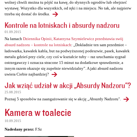
wolnej chwili można tu pójść na kawę, do słynnych ogrodów lub obejrzeć
wystawę. Wszystko dla wszystkich, od ręki i na miejscu. No tak, ale najpierw
trzeba się dostać do środka.
Kontrole na lotniskach i absurdy nadzoru
01.09.2015
Na łamach
Dziennika Opinii, Katarzyna Szymielewicz przedstawia swój
absurd nadzoru – kontrole na lotniskach
: „Dokładnie ten sam przedmiot –
ładowarka, kawałek kabla, but na podwyższonej podeszwie, pasek, kawałek
metalu gdzieś przy ciele, czy coś w kształcie tuby – raz uruchamia sygnał
ostrzegawczy i oznacza stracone 15 minut na dodatkowe sprawdzenie, a
innym razem okazuje się zupełnie niewidzialny”. A jaki absurd nadzoru
uwiera Ciebie najbardziej?
Jak wziąć udział w akcji „Absurdy Nadzoru"?
25.08.2015
Poznaj 5 sposobów na zaangażowanie się w akcję „Absurdy Nadzoru".
Kamera w toalecie
10.09.2015
Nadesłany przez:
F.Sz