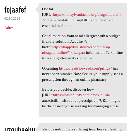
fojaafef
Opt for
Opt for [URL=https:/
[URL=
https://transylvaniacare.org/drugs/tadalafil-
02.10.2024
2-5mg/
- tadalafil in usa[/URL - and retain on
essential medicine.
Adres
Get alleviation from nasal allergies with a budget-
friendly solution. Acquire <a
href="
https://happytrailsforever.com/cheap-
nizagara-online/">nizagara
information</a> online
for a straightforward experience.
Obtaining
https://leadsforweed.com/priligy/
has
never been simpler. Now, Secure your supply sans a
prescription through an online pharmacy.
Before you decide, discover how
[URL=
https://basicpurity.com/amoxicillin/
-
amoxicillin without dr prescription[/URL - might
be the answer you're seeking for managing stress.
uzquhaehu
Various individuals suffering from heavy bleeding