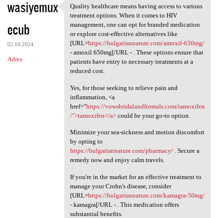
wasiyemux
Quality healthcare means having access to various
Quality healthcare means
treatment options. When it comes to HIV
ecub
management, one can opt for branded medication
or explore cost-effective alternatives like
[URL=
https://bulgariannature.com/amoxil-650mg/
02.10.2024
- amoxil 650mg[/URL - . These options ensure that
Adres
patients have entry to necessary treatments at a
reduced cost.
Yes, for those seeking to relieve pain and
inflammation, <a
href="
https://vowsbridalandformals.com/tamoxifen
/">tamoxifen</a>
could be your go-to option.
Minimize your sea-sickness and motion discomfort
by opting to
https://bulgariannature.com/pharmacy/
. Secure a
remedy now and enjoy calm travels.
If you're in the market for an effective treatment to
manage your Crohn's disease, consider
[URL=
https://bulgariannature.com/kamagra-50mg/
- kamagra[/URL - . This medication offers
substantial benefits.