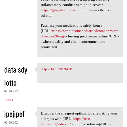
inflammatory conditions might discover
https://ghspubs.org/item/cipro/
as an effective
solution.
Purchase your medications safely from a
[URL=
https://northtacomapediatricdental.com/pre
dnisone-20-mg/
- buying prednisone online[/URL -
, where quality and client contentment are
prioritized.
data sdy
http://143.198.94.8/
http://143.198.94.8/
lotto
02.10.2024
Adres
ipejipef
Discover the cheapest options for alleviating your
Discover the cheapest options
allergies with [URL=
https://reso-
02.10.2024
nation.org/robaxin/
- 500 mg. robaxin[/URL - .