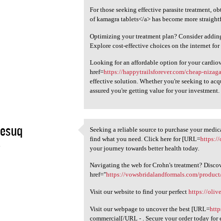
For those seeking effective parasite treatment, ob
of kamagra tablets</a> has become more straight
Optimizing your treatment plan? Consider addi
Explore cost-effective choices on the internet fo
Looking for an affordable option for your cardio
href=
https://happytrailsforever.com/cheap-nizag
effective solution. Whether you're seeking to acqu
assured you're getting value for your investment.
pesuq
Seeking a reliable source to purchase your medic
Seeking a reliable source to
find what you need. Click here for [URL=
https:/
4
your journey towards better health today.
Navigating the web for Crohn's treatment? Disco
href="
https://vowsbridalandformals.com/product
Visit our website to find your perfect
https://oliv
Visit our webpage to uncover the best [URL=
http
commercial[/URL - . Secure your order today for 