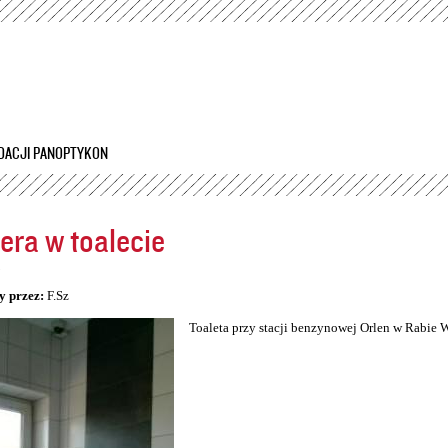
Przejdź
do
treści
DACJI PANOPTYKON
ra w toalecie
5
y przez:
F.Sz
Toaleta przy stacji benzynowej Orlen w Rabie 