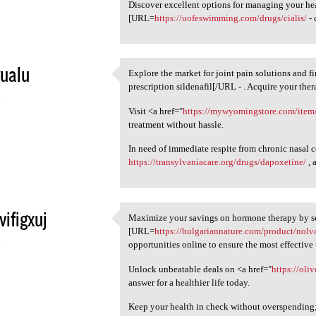
Discover excellent options for managing your heal
[URL=
https://uofeswimming.com/drugs/cialis/
- 
ualu
Explore the market for joint pain solutions and 
Explore the market for joint
prescription sildenafil[/URL - . Acquire your ther
4
Visit <a href="
https://mywyomingstore.com/item/
treatment without hassle.
In need of immediate respite from chronic nasal
https://transylvaniacare.org/drugs/dapoxetine/
, 
vifigxuj
Maximize your savings on hormone therapy by se
Maximize your savings on
[URL=
https://bulgariannature.com/product/nolv
4
opportunities online to ensure the most effective
Unlock unbeatable deals on <a href="
https://oli
answer for a healthier life today.
Keep your health in check without overspending; a