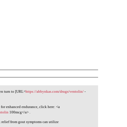
ten turn to [URL=
https://abbynkas.com/drugs/ventolin/
-
 for enhanced endurance, click here: <a
ntolin
100mcg</a> .
k relief from gout symptoms can utilize