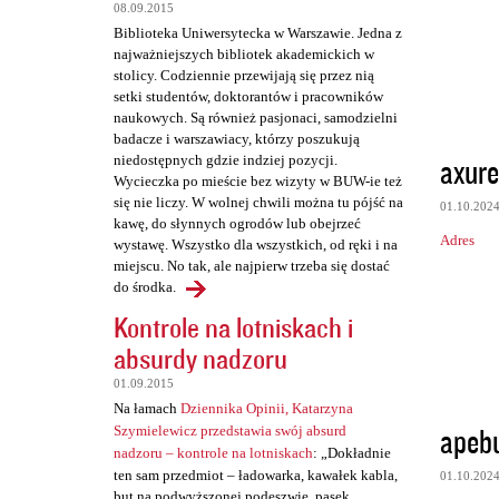
t
08.09.2015
a
Biblioteka Uniwersytecka w Warszawie. Jedna z
najważniejszych bibliotek akademickich w
r
stolicy. Codziennie przewijają się przez nią
z
setki studentów, doktorantów i pracowników
naukowych. Są również pasjonaci, samodzielni
e
badacze i warszawiacy, którzy poszukują
axure
niedostępnych gdzie indziej pozycji.
Wycieczka po mieście bez wizyty w BUW-ie też
się nie liczy. W wolnej chwili można tu pójść na
01.10.202
kawę, do słynnych ogrodów lub obejrzeć
Adres
wystawę. Wszystko dla wszystkich, od ręki i na
miejscu. No tak, ale najpierw trzeba się dostać
do środka.
Kontrole na lotniskach i
absurdy nadzoru
01.09.2015
Na łamach
Dziennika Opinii, Katarzyna
apeb
Szymielewicz przedstawia swój absurd
nadzoru – kontrole na lotniskach
: „Dokładnie
ten sam przedmiot – ładowarka, kawałek kabla,
01.10.202
but na podwyższonej podeszwie, pasek,