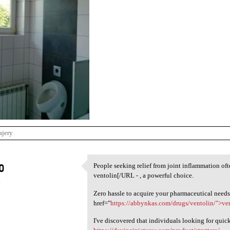
ajery
o
People seeking relief from joint inflammation of
People seeking relief from
ventolin[/URL - , a powerful choice.
4
Zero hassle to acquire your pharmaceutical needs
href="
https://abbynkas.com/drugs/ventolin/">ve
I've discovered that individuals looking for quic