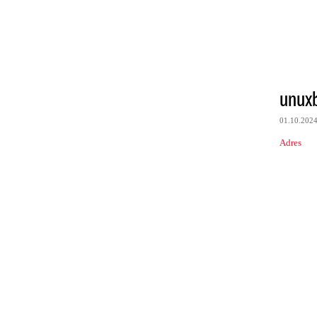
unux
01.10.202
Adres