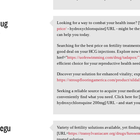
nug
Looking for a way to combat your health issue?
Looking for a way to combat
price/
- hydroxychloroquine[/URL - might be the 
4
can help you today.
Searching for the best price on fertility treatmen
good deal on your HCG injections. Explore now 
href="
https://uofeswimming.com/drug/tadapox/
efficient choice for your reproductive health need
Discover your solution for enhanced vitality; ex
https://stroupflooringamerica.com/product/sildal
Seeking a reliable source to acquire your medica
conveniently find what you need. Click here for
hydroxychloroquine 200mg[/URL - and start your 
tegu
Variety of fertility solutions available, yet findi
Variety of fertility
[URL=
https://transylvaniacare.org/drugs/furose
4
trusted solution.