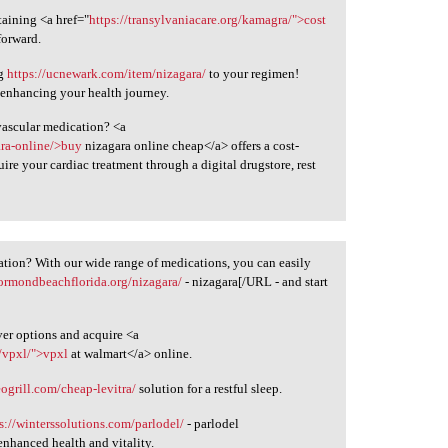
taining <a href="
https://transylvaniacare.org/kamagra/">cost
forward.
ng
https://ucnewark.com/item/nizagara/
to your regimen!
r enhancing your health journey.
vascular medication? <a
ara-online/>buy
nizagara online cheap</a> offers a cost-
ire your cardiac treatment through a digital drugstore, rest
ation? With our wide range of medications, you can easily
/ormondbeachflorida.org/nizagara/
- nizagara[/URL - and start
ver options and acquire <a
/vpxl/">vpxl
at walmart</a> online.
eogrill.com/cheap-levitra/
solution for a restful sleep.
s://winterssolutions.com/parlodel/
- parlodel
enhanced health and vitality.