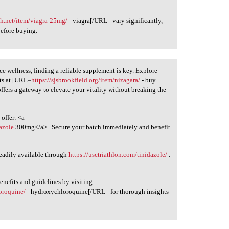
ch.net/item/viagra-25mg/
- viagra[/URL - vary significantly,
efore buying.
e wellness, finding a reliable supplement is key. Explore
ts at [URL=
https://sjsbrookfield.org/item/nizagara/
- buy
ffers a gateway to elevate your vitality without breaking the
offer: <a
dazole
300mg</a> . Secure your batch immediately and benefit
 readily available through
https://usctriathlon.com/tinidazole/
.
enefits and guidelines by visiting
oroquine/
- hydroxychloroquine[/URL - for thorough insights