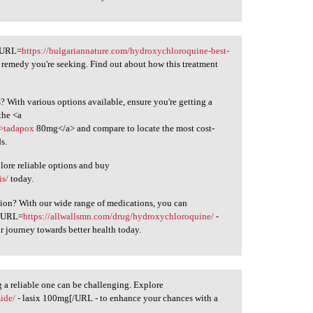
 [URL=
https://bulgariannature.com/hydroxychloroquine-best-
remedy you're seeking. Find out about how this treatment
ts? With various options available, ensure you're getting a
the <a
">tadapox
80mg</a> and compare to locate the most cost-
s.
plore reliable options and buy
is/
today.
tion? With our wide range of medications, you can
 [URL=
https://allwallsmn.com/drug/hydroxychloroquine/
-
journey towards better health today.
ng a reliable one can be challenging. Explore
mide/
- lasix 100mg[/URL - to enhance your chances with a