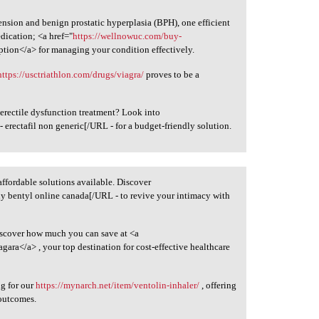
nsion and benign prostatic hyperplasia (BPH), one efficient
edication; <a href="
https://wellnowuc.com/buy-
ption</a> for managing your condition effectively.
https://usctriathlon.com/drugs/viagra/
proves to be a
rectile dysfunction treatment? Look into
- erectafil non generic[/URL - for a budget-friendly solution.
affordable solutions available. Discover
y bentyl online canada[/URL - to revive your intimacy with
iscover how much you can save at <a
agara</a> , your top destination for cost-effective healthcare
ng for our
https://mynarch.net/item/ventolin-inhaler/
, offering
 outcomes.