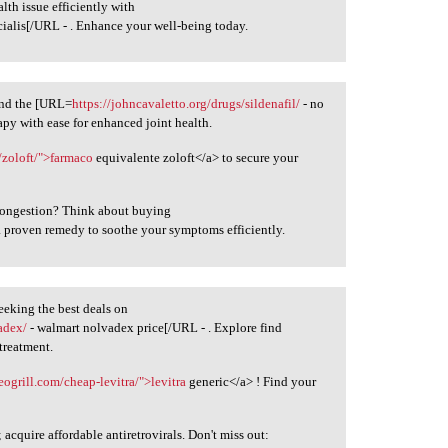
th issue efficiently with
cialis[/URL - . Enhance your well-being today.
find the [URL=
https://johncavaletto.org/drugs/sildenafil/
- no
apy with ease for enhanced joint health.
zoloft/">farmaco
equivalente zoloft</a> to secure your
 congestion? Think about buying
a proven remedy to soothe your symptoms efficiently.
eking the best deals on
adex/
- walmart nolvadex price[/URL - . Explore find
 treatment.
veogrill.com/cheap-levitra/">levitra
generic</a> ! Find your
cquire affordable antiretrovirals. Don't miss out: