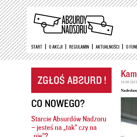
START
O AKCJI
REGULAMIN
AKTUALNOŚCI
O FUN
Kame
10.09.201
Nadesłan
CO NOWEGO?
Starcie Absurdów Nadzoru
– jesteś na „tak” czy na
„nie”?