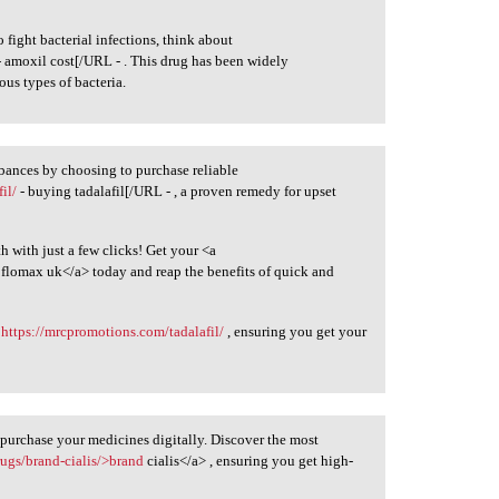
o fight bacterial infections, think about
 amoxil cost[/URL - . This drug has been widely
us types of bacteria.
rbances by choosing to purchase reliable
il/
- buying tadalafil[/URL - , a proven remedy for upset
 with just a few clicks! Get your <a
flomax uk</a> today and reap the benefits of quick and
n
https://mrcpromotions.com/tadalafil/
, ensuring you get your
purchase your medicines digitally. Discover the most
rugs/brand-cialis/>brand
cialis</a> , ensuring you get high-