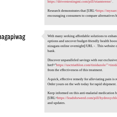
https://driverstestingmi.com/pill/triamterene/
.
Research demonstrates that [URL=
https://mynar
encouraging consumers to compare alternatives b
bagapiwag
With many seeking affordable solutions to enhanc
With many seeking affordable
options and uncover budget-friendly health boos
4
nizagara online overnight[/URL - . This website o
bank.
Discover unparalleled savings with our exclusive 
href="
https://usctriathlon.com/tinidazole/">tini
from the effectiveness of this treatment.
A quick, effective remedy for alleviating pain is
Order yours on the web today for rapid shipment.
Keep informed on this anti-malarial medication b
[URL=
https://leadsforweed.com/pill/hydroxychl
and updates.