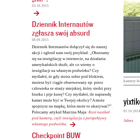
03.10.2015
Dziennik Internautów
zgłasza swój absurd
08.09.2015
Dziennik Internautów dołączył się do naszej
akcji i zgłosił nam swój przykład: „Oburzamy
się na inwigilację w internecie, na działania
amerykańskich służb, ale co wiemy o
inwigilacji na własnym podwórku? Czy
myślałeś, że gdy stoisz sobie pod blokiem,
kamery-b
możesz być ciągle obserwowany np. przez
człowieka ze straży miejskiej, który siedzi przy
biurku i pije kawę? Czy myślałeś, ile naprawdę
K
yixtik
kamer może być w Twojej okolicy? A może
o
spojrzysz na mapkę, która może to ukazywać?”.
01.10.202
Polecamy artykuł Marcina Maja:
Ktoś nasikał
m
pod kamerą, czyli inwigilacja z perspektywy
Adres
e
własnego podwórka
.
n
Checkpoint BUW