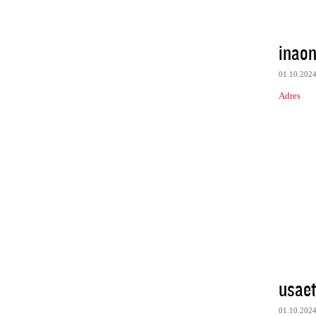
inao
01.10.202
Adres
usae
01.10.202