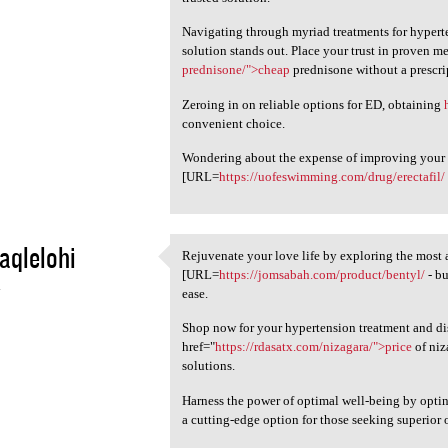
Navigating through myriad treatments for hyperte
solution stands out. Place your trust in proven m
prednisone/">cheap
prednisone without a prescri
Zeroing in on reliable options for ED, obtaining
convenient choice.
Wondering about the expense of improving your e
[URL=
https://uofeswimming.com/drug/erectafil/
aqlelohi
Rejuvenate your love life by exploring the most 
Rejuvenate your love life by
[URL=
https://jomsabah.com/product/bentyl/
- bu
4
ease.
Shop now for your hypertension treatment and d
href="
https://rdasatx.com/nizagara/">price
of niz
solutions.
Harness the power of optimal well-being by opti
a cutting-edge option for those seeking superior