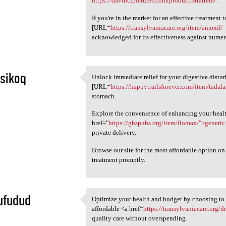
https://davincipictures.com/product/strattera/
.
If you're in the market for an effective treatment t
[URL=
https://transylvaniacare.org/item/amoxil/
-
acknowledged for its effectiveness against numero
sikoq
Unlock immediate relief for your digestive distu
Unlock immediate relief for
[URL=
https://happytrailsforever.com/item/tadalaf
4
stomach.
Explore the convenience of enhancing your health
href="
https://ghspubs.org/item/flomax/">generic
private delivery.
Browse our site for the most affordable option o
treatment promptly.
ufudud
Optimize your health and budget by choosing to 
Optimize your health and
affordable <a href=
https://transylvaniacare.org/d
4
quality care without overspending.